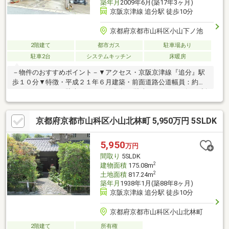
築年月
2009年6月(築17年3ヶ月)
京阪京津線 追分駅 徒歩10分
京都府京都市山科区小山下ノ池
2階建て
都市ガス
駐車場あり
駐車2台
システムキッチン
床暖房
－物件のおすすめポイント－▼アクセス・京阪京津線『追分』駅
歩１０分▼特徴・平成２１年６月建築・前面道路公道幅員：約６.
０ｍ・３ＬＤＫ・駐車スペース２台有り(駐車できるサイズには制
限有り)・屋根裏収納有・室内丁寧にお使いです。▼設備・床暖房
（ＬＤ・Ｋ部分）・浴室換気暖房乾燥機・カーポート□ご希望の
京都府京都市山科区小山北林町 5,950万円 5SLDK
住まい探しをお手伝いします。 物件の詳細・ご相談はお気軽に
お問い合わせください。 物件担当：山田（やまだ）まで フリ
ーコール：0120-50-3393
5,950
万円
間取り
5SLDK
2
建物面積
175.08m
2
土地面積
817.24m
築年月
1938年1月(築88年8ヶ月)
京阪京津線 追分駅 徒歩10分
京都府京都市山科区小山北林町
2階建て
所有権