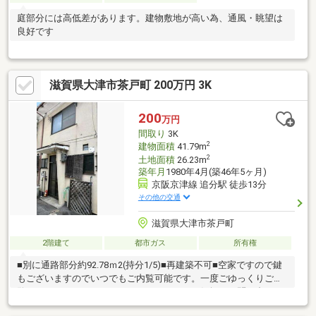
庭部分には高低差があります。建物敷地が高い為、通風・眺望は
良好です
滋賀県大津市茶戸町 200万円 3K
200
万円
間取り
3K
2
建物面積
41.79m
2
土地面積
26.23m
築年月
1980年4月(築46年5ヶ月)
京阪京津線 追分駅 徒歩13分
その他の交通
滋賀県大津市茶戸町
2階建て
都市ガス
所有権
■別に通路部分約92.78ｍ2(持分1/5)■再建築不可■空家ですので鍵
もございますのでいつでもご内覧可能です。一度ごゆっくりご内
覧下さい。０１２０－０２１－３１３までお気軽にお問い合わせ
下さい。■経験年数10年以上の営業スタッフ在籍、宅地建物取引