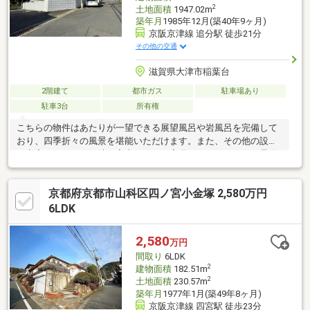
2
土地面積
1947.02m
築年月
1985年12月(築40年9ヶ月)
京阪京津線 追分駅 徒歩21分
その他の交通
滋賀県大津市稲葉台
2階建て
都市ガス
駐車場あり
駐車3台
所有権
こちらの物件はあたりが一望できる展望風呂や岩風呂を完備して
おり、四季折々の風景を堪能いただけます。また、その他の設備
も充実しており、鯉池や室内サウナも完備し、ガレージには電動
シャッターがついております。セカンドハウスとしてもお勧めで
す。【押しポイント】・電動シャッター駐車場（約3台）付き・四
京都府京都市山科区四ノ宮小金塚 2,580万円
季を楽しめる一面広がる縁とガラスのコラボレーション・山の展
望風呂、室外岩風呂、鯉池、室内サウナ、庭完備・閑静な環境、
6LDK
京都祇園から車で約20分立地
2,580
万円
間取り
6LDK
2
建物面積
182.51m
2
土地面積
230.57m
築年月
1977年1月(築49年8ヶ月)
京阪京津線 四宮駅 徒歩23分