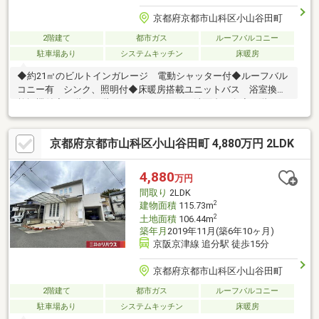
京都府京都市山科区小山谷田町
2階建て
都市ガス
ルーフバルコニー
駐車場あり
システムキッチン
床暖房
◆約21㎡のビルトインガレージ 電動シャッター付◆ルーフバル
コニー有 シンク、照明付◆床暖房搭載ユニットバス 浴室換気
乾燥機付◆１階、２階それぞれにトイレ、洗面台 有◆２階シャ
ワールーム 有◆小屋裏収納 有◆室内丁寧にお使いです
京都府京都市山科区小山谷田町 4,880万円 2LDK
4,880
万円
間取り
2LDK
2
建物面積
115.73m
2
土地面積
106.44m
築年月
2019年11月(築6年10ヶ月)
京阪京津線 追分駅 徒歩15分
京都府京都市山科区小山谷田町
2階建て
都市ガス
ルーフバルコニー
駐車場あり
システムキッチン
床暖房