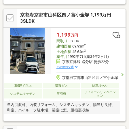
京都府京都市山科区四ノ宮小金塚 1,199万円
3SLDK
1,199
万円
間取り
3SLDK
2
建物面積
69.93m
2
土地面積
48.64m
築年月
1992年7月(築34年2ヶ月)
京阪京津線 追分駅 徒歩22分
その他の交通
京都府京都市山科区四ノ宮小金塚
3階建て以上
都市ガス
駐車場あり
リフォームリノベーシ
システムキッチン
所有権
ョン
年内引渡可、内装リフォーム、システムキッチン、陽当り良好、
和室、ハイルーフ駐車場、浴室に窓、屋根裏収納