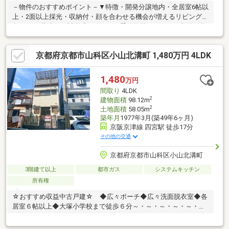
－物件のおすすめポイント－▼特徴・開発分譲地内・全居室6帖以
上・2面以上採光・収納付・顔を合わせる機会が増えるリビング階
段・LDを見渡せる対面式キッチン・季節物等をまとめて収納可能
な小屋裏収納・ホールより出入り可能なルーフバルコニー・ビル
トインガレージ有(電動シャッター付・車種による)・室内丁寧に
京都府京都市山科区小山北溝町 1,480万円 4LDK
お使いです▼設備・床暖房(LDK)・食器洗乾燥機・浴室乾燥機・シ
ャワールーム(2階)・各階にトイレ・洗面化粧台有・温水洗浄便
座・TVモニタ付インターホン■ ご希望の住まい探しをお手伝いし
1,480
万円
ます ━━━━━・・・物件の詳細・ご相談はお気軽にお問い合わ
間取り
4LDK
せください。
2
建物面積
98.12m
2
土地面積
58.05m
築年月
1977年3月(築49年6ヶ月)
京阪京津線 四宮駅 徒歩17分
その他の交通
京都府京都市山科区小山北溝町
3階建て以上
都市ガス
システムキッチン
所有権
☆おすすめ収益中古戸建☆ ◆広々ポーチ◆広々洗面脱衣室◆各
居室６帖以上◆大塚小学校まで徒歩６分～・～・～・～・～・
～・～・～・～・～・～・～・～・～・～・～・～・～・～不動
産購入で失敗しないように、豊富な経験と知識を持つ弊社がしっ