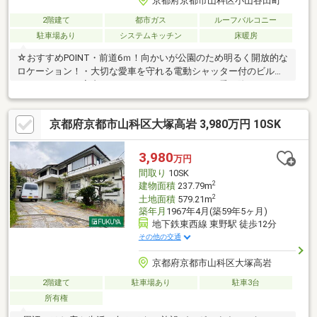
京都府京都市山科区小山谷田町
2階建て
都市ガス
ルーフバルコニー
駐車場あり
システムキッチン
床暖房
☆おすすめPOINT・前道6ｍ！向かいが公園のため明るく開放的な
ロケーション！・大切な愛車を守れる電動シャッター付のビルト
インガレージ！室内からアクセスでき、雨の日の乗り降りもスム
ーズです。・白を基調とした21帖超の開放感あるLDK！・広々と
したルーフバルコニーは屋外シンク付！晴れた日は椅子を置いて
京都府京都市山科区大塚高岩 3,980万円 10SK
リラックス♪ちょっとしたアウトドア気分が味わえます！□設備充
実！□食器洗い乾燥機浴室暖房乾燥機ウォシュレットモニター付
インターホン床暖房 など《 周辺施設 》セブンイレブン…歩８分
3,980
万円
（約607ｍ）フレスコ…歩１８分（約1428ｍ）大塚小学校…歩１２
間取り
10SK
分（約909ｍ）
2
建物面積
237.79m
2
土地面積
579.21m
築年月
1967年4月(築59年5ヶ月)
地下鉄東西線 東野駅 徒歩12分
その他の交通
京都府京都市山科区大塚高岩
2階建て
駐車場あり
駐車3台
所有権