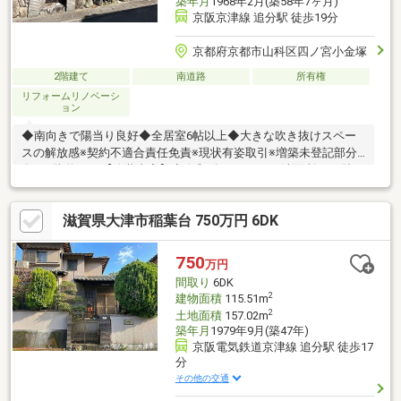
築年月
1968年2月(築58年7ヶ月)
京阪京津線 追分駅 徒歩19分
京都府京都市山科区四ノ宮小金塚
2階建て
南道路
所有権
リフォームリノベーシ
ョン
◆南向きで陽当り良好◆全居室6帖以上◆大きな吹き抜けスペー
スの解放感※契約不適合責任免責※現状有姿取引※増築未登記部分
有：1階 約31㎡【改装内容】◆令和5年2月・DK、洗面所：CF貼
替 ・全室クロス張替(和室含まず) ・キッチン新調・玄関扉鍵
交換 ・給湯器新調 ・木部、枠：一部塗装 等■■お家の事なら
滋賀県大津市稲葉台 750万円 6DK
アフターホームにお任せください■■京都を中心とした地域密着型
の不動産業者です。・新築・中古・土地・マンション・リフォー
ム・建築・住み替えの相談など・お気軽にご相談下さい！！お家
750
万円
のことでお困りのことがあれば・ぜひアフターホームへ！
間取り
6DK
2
建物面積
115.51m
2
土地面積
157.02m
築年月
1979年9月(築47年)
京阪電気鉄道京津線 追分駅 徒歩17
分
その他の交通