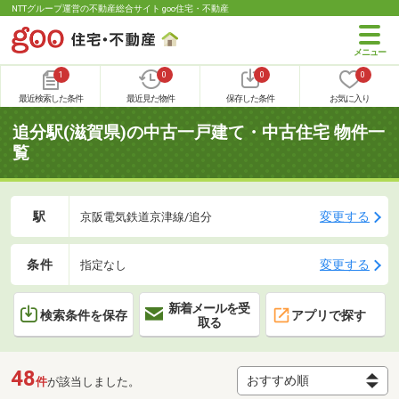
NTTグループ運営の不動産総合サイト goo住宅・不動産
1
0
0
0
最近検索した条件
最近見た物件
保存した条件
お気に入り
追分駅(滋賀県)の中古一戸建て・中古住宅 物件一
覧
駅
変更する
京阪電気鉄道京津線/追分
条件
変更する
指定なし
新着メールを受
検索条件を保存
アプリで探す
取る
48
件
が該当しました。