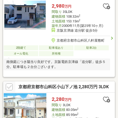
り、外階段防水シール加工新調／1Ｆ・2Ｆ床の間の内壁塗り替え
2,980
万円
／ガレージシャッター2ヶ所新調／給湯器2台新調／エアコン新調
間取り
3SLDK
（ＬＤＫ・主寝室・家族室）／キッチン換気扇新調
2
建物面積
108.32m
2
土地面積
153.15m
築年月
2000年11月(築25年10ヶ月)
京阪京津線 追分駅 徒歩5分
京都府京都市山科区八軒屋敷町
2階建て
駐車場あり
駐車2台
オール電化
所有権
南側庭につき陽当り良好です。京阪電鉄京津線「追分駅」徒歩５
分。駐車場も２台分ございます。
京都府京都市山科区小山下ノ池 2,280万円 3LDK
2,280
万円
間取り
3LDK
2
建物面積
83.05m
2
土地面積
85.95m