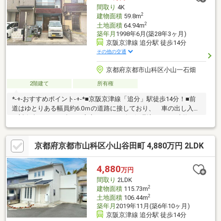
間取り
4K
2
建物面積
59.8m
2
土地面積
64.94m
築年月
1998年6月(築28年3ヶ月)
京阪京津線 追分駅 徒歩14分
その他の交通
京都府京都市山科区小山一石畑
2階建て
所有権
*-+-おすすめポイント-+-*■京阪京津線「追分」駅徒歩14分！■前
道はゆとりある幅員約6.0ｍの道路に接しており、 車の出し入れ
や対向車とのすれ違いも安心・スムーズな住環境です！■建物は
平成10年築の木造2階建て4Kプラン■収益物件としての活用や、自
分好みにDIY・リフォームを楽しみたい方にもぴったりの一邸で
京都府京都市山科区小山谷田町 4,880万円 2LDK
す お土地としてもご検討可能！「キッチンを最新にしたい」
「間取りを変更して広いLDKを作りたい」など、お客様の「こだ
わり」をカタチにする『Re：CASAリフォーム』のご提案も一括
4,880
万円
してお任せください！
間取り
2LDK
2
建物面積
115.73m
2
土地面積
106.44m
築年月
2019年11月(築6年10ヶ月)
京阪京津線 追分駅 徒歩14分