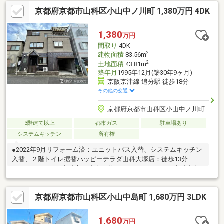
山科店：徒歩21分（1628ｍ）医療法人洛和会洛和会音羽記念病
京都府京都市山科区小山中ノ川町 1,380万円 4DK
院：徒歩10分（795ｍ）大津藤尾簡易郵便局：徒歩20分（1582
ｍ）京都市山科図書館：徒歩31分（2413ｍ）滋賀銀行山科支店：
徒歩30分（2337ｍ）※現状渡し※駐車台数は車種による※集中プロ
1,380
万円
パン
間取り
4DK
2
建物面積
83.56m
2
土地面積
43.81m
築年月
1995年12月(築30年9ヶ月)
京阪京津線 追分駅 徒歩18分
その他の交通
京都府京都市山科区小山中ノ川町
3階建て以上
都市ガス
駐車場あり
システムキッチン
所有権
●2022年9月リフォーム済：ユニットバス入替、システムキッチン
入替、２階トイレ据替ハッピーテラダ山科大塚店：徒歩13分
（964ｍフレスコ山科店：徒歩18分（1396ｍ）ローソン山科小山
南溝町店：徒歩5分（353ｍ）セブンイレブン京都山科小山店：徒
歩5分（393ｍ）ダックス山科大塚店：徒歩6分（438ｍ）ドラッグ
京都府京都市山科区小山中島町 1,680万円 3LDK
ユタカ山科音羽店：徒歩17分（1348ｍ）ジョーシン山科店：徒歩
10分（766ｍ）医療法人社団洛和会洛和会音羽病院：徒歩7分
（495ｍ）京都山科音羽郵便局：徒歩9分（648ｍ）※売主契約不適
1,680
万円