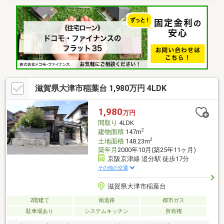
かりとサポートを行います。まずはお気軽にお問い合わせくださ
い(^o^)／～・～・～・～・～・～・～・～・～・～・～・～・
～・～・～・～・～・～・～
滋賀県大津市稲葉台 1,980万円 4LDK
1,980
万円
間取り
4LDK
2
建物面積
147m
2
土地面積
148.23m
築年月
2000年10月(築25年11ヶ月)
京阪京津線 追分駅 徒歩17分
その他の交通
滋賀県大津市稲葉台
2階建て
南道路
都市ガス
駐車場あり
システムキッチン
所有権