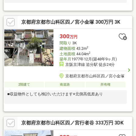
京都府京都市山科区四ノ宮小金塚 300万円 3K
300
万円
間取り
3K
2
建物面積
43.2m
2
土地面積
44.04m
築年月
1977年12月(築48年9ヶ月)
京阪京津線 追分駅 徒歩24分
京都府京都市山科区四ノ宮小金塚
2階建て
南道路
所有権
■収益物件としても検討いただけます※北側高低差あり
京都府京都市山科区四ノ宮行者谷 333万円 3DK