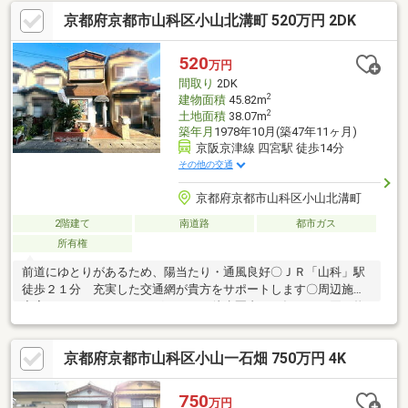
士・古民家鑑定士1級等も取得しておりますのでご安心ください。
京都府京都市山科区小山北溝町 520万円 2DK
520
万円
間取り
2DK
2
建物面積
45.82m
2
土地面積
38.07m
築年月
1978年10月(築47年11ヶ月)
京阪京津線 四宮駅 徒歩14分
その他の交通
京都府京都市山科区小山北溝町
2階建て
南道路
都市ガス
所有権
前道にゆとりがあるため、陽当たり・通風良好〇ＪＲ「山科」駅
徒歩２１分 充実した交通網が貴方をサポートします〇周辺施設
充実 スーパーやドラッグストアが徒歩圏内！ 毎日のお買い物
が気軽に出来る場所です〇総合病院が徒歩３分 なにかあった時
も安心です◎
京都府京都市山科区小山一石畑 750万円 4K
750
万円