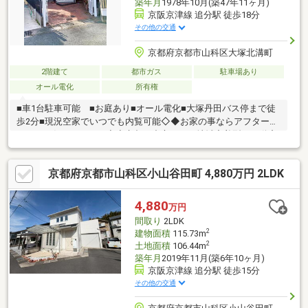
築年月
1978年10月(築47年11ヶ月)
京阪京津線 追分駅 徒歩18分
その他の交通
京都府京都市山科区大塚北溝町
2階建て
都市ガス
駐車場あり
オール電化
所有権
■車1台駐車可能 ■お庭あり■オール電化■大塚丹田バス停まで徒
歩2分■現況空家でいつでも内覧可能◇◆お家の事ならアフターホ
ームにお任せください◇◆京都を中心とした地域密着型の不動産
業者です。・新築・中古・土地・マンション・リフォーム・建
築・住み替えの相談など、お気軽にご相談下さい！！お家のこと
京都府京都市山科区小山谷田町 4,880万円 2LDK
でお困りのことがあれば、ぜひアフターホームへ！
4,880
万円
間取り
2LDK
2
建物面積
115.73m
2
土地面積
106.44m
築年月
2019年11月(築6年10ヶ月)
京阪京津線 追分駅 徒歩15分
その他の交通