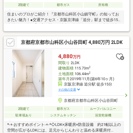
2階建て
都市ガス
所有権
住まいのプロがご紹介！『京都市山科区小山鎮守町』の知ってお
きたい魅力！●交通アクセス・京阪京津線「追分」駅まで徒歩15
分(約1200m)、「四宮」駅まで徒歩15分(約1150m)・JR東海道本
線/湖西線・地下鉄東西線「山科」駅まで徒歩23分(約1840m)●カ
ーポート1台分付き、木造2階建「3LDK」。●リビング階段が採用
京都府京都市山科区小山谷田町 4,880万円 2LDK
されています。●キッチンは対面式。勝手口付き。●東・北側の2
面に、バルコニーが設けられています。●前面道路幅員は、2方と
もに約6.0mです。●周辺環境・大塚小学校：徒歩11分(約880m)・
4,880
万円
セブンイレブン京都山科小山店：徒歩2分(約100m)
間取り
2LDK
2
建物面積
115.73m
2
土地面積
106.44m
築年月
2019年11月(築6年10ヶ月)
京阪京津線 追分駅 徒歩15分
その他の交通
京都府京都市山科区小山谷田町
2階建て
都市ガス
ルーフバルコニー
駐車場あり
システムキッチン
浴室乾燥機
*-+-おすすめポイント-+-*◇LDK×床暖房×防音設備 約21帖以上の
空間が広がるLDKには、足元からじんわりと温める床暖房付