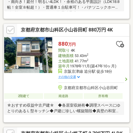
・南向き！庭付！明るい4LDK！・余裕のある平面設計（LDK18.8
帖！全室８帖超！）・普通車１台駐車可！・パナソニックホーム
ズが施工（旧パナホーム）・軽量鉄骨造
京都府京都市山科区小山谷田町 880万円 4K
880
万円
間取り
4K
2
建物面積
53.43m
2
土地面積
41.77m
築年月
1978年11月(築47年10ヶ月)
京阪京津線 追分駅 徒歩18分
その他の交通
京都府京都市山科区小山谷田町
2階建て
南道路
所有権
☆おすすめ収益中古戸建☆ ◆各居室収納有◆調理スペースにゆ
とりのあるＬ型キッチン◆戸建に珍しい螺旋階段◆真壁の和室
～・～・～・～・～・～・～・～・～・～・～・～・～・～・
～・～・～・～・～不動産購入で失敗しないように、豊富な経験
と知識を持つ弊社がしっかりとサポートを行います。まずはお気