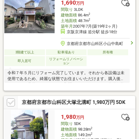
1,690
万円
間取り
3LDK
2
建物面積
86.4m
2
土地面積
48.7m
築年月
2007年7月(築19年2ヶ月)
京阪京津線 追分駅 徒歩18分
京都府京都市山科区小山中島町
3階建て以上
駐車場あり
所有権
リフォームリノベーシ
即入居可
ョン
令和７年５月にリフォーム完了しています。それから各設備は未
使用であるため、綺麗な状態でお住まいいただけます。購入後の
リフォーム費用や、リフォーム期間が不要であるため、物件価格
および、購入時諸費用のみでの購入が可能です。車も１台駐車可
能であるため、車移動がメインの方にオススメの物件となってお
京都府京都市山科区大塚北溝町 1,980万円 5DK
ります。
1,980
万円
間取り
5DK
2
建物面積
98.28m
2
土地面積
149.2m