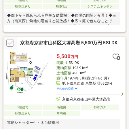
2階建て
南道路
都市ガス
駐車場あり
駐車3台
システムキッチン
◆廊下から眺められる見事な借景桜！◆自慢の眺望と夜景！◆三
方（南東西）角地の陽当りと開放感！◆広々庭で色んなことでき
ます！（BBQ 、バスケ、ゴルフetc）◆電動シャッター付き広々
駐車場（３台駐車可）
京都府京都市山科区大塚高岩 5,500万円 5SLDK
5,500
万円
間取り
5SLDK
2
建物面積
193.91m
2
土地面積
490.1m
築年月
1974年3月(築52年6ヶ月)
地下鉄東西線 東野駅 徒歩23分
その他の交通
京都府京都市山科区大塚高岩
2階建て
南道路
都市ガス
駐車場あり
所有権
電動シャッター付・３台駐車可