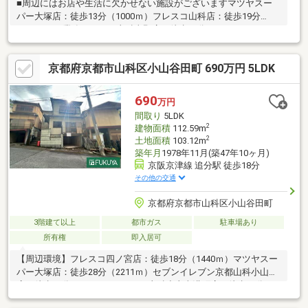
■周辺にはお店や生活に欠かせない施設がございますマツヤスー
パー大塚店：徒歩13分（1000ｍ）フレスコ山科店：徒歩19分
（1458ｍ）業務スーパー山科東野店：徒歩18分（1370ｍ）ローソ
ン山科小山南溝町店：徒歩7分（550ｍ）ファミリーマート山科大
塚店：徒歩11分（844ｍ）セブンイレブン京都山科小山店：徒歩
京都府京都市山科区小山谷田町 690万円 5LDK
10分（768ｍ）ダックス山科大塚店：徒歩9分（658ｍ）医療法人
社団洛和会洛和会音羽病院：徒歩14分（1107ｍ） ※駐車台数は車
種による※売主の契約不適合責任免責※写真中の家具等の調度品は
690
万円
売買対象に含まれません
間取り
5LDK
2
建物面積
112.59m
2
土地面積
103.12m
築年月
1978年11月(築47年10ヶ月)
京阪京津線 追分駅 徒歩18分
その他の交通
京都府京都市山科区小山谷田町
3階建て以上
都市ガス
駐車場あり
所有権
即入居可
【周辺環境】フレスコ四ノ宮店：徒歩18分（1440ｍ）マツヤスー
パー大塚店：徒歩28分（2211ｍ）セブンイレブン京都山科小山
店：徒歩11分（812ｍ）ローソン山科小山南溝町店：徒歩11分
（803ｍ）ダックス山科大塚店：徒歩18分（1382ｍ）ジョーシン