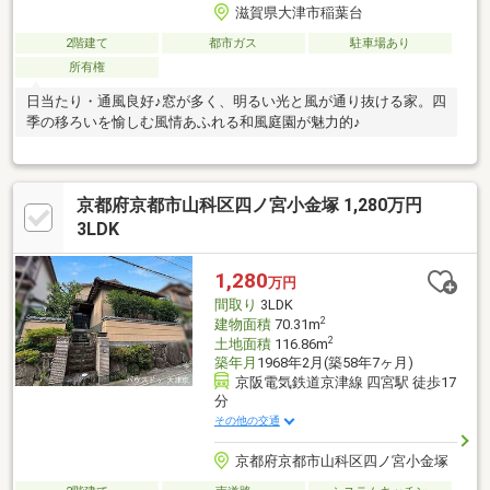
滋賀県大津市稲葉台
2階建て
都市ガス
駐車場あり
所有権
日当たり・通風良好♪窓が多く、明るい光と風が通り抜ける家。四
季の移ろいを愉しむ風情あふれる和風庭園が魅力的♪
京都府京都市山科区四ノ宮小金塚 1,280万円
3LDK
1,280
万円
間取り
3LDK
2
建物面積
70.31m
2
土地面積
116.86m
築年月
1968年2月(築58年7ヶ月)
京阪電気鉄道京津線 四宮駅 徒歩17
分
その他の交通
京都府京都市山科区四ノ宮小金塚