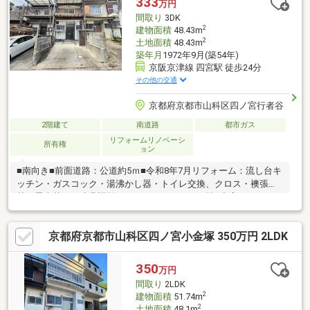
333
万円
間取り
3DK
2
建物面積
48.43m
2
土地面積
48.43m
築年月
1972年9月(築54年)
京阪京津線 四宮駅 徒歩24分
その他の交通
京都府京都市山科区四ノ宮行者谷
2階建て
南道路
都市ガス
リフォームリノベーシ
所有権
ョン
■南向き■前面道路：公道約5ｍ■令和8年7月リフォーム：流し台キ
ッチン・ガスコック・湯沸かし器・トイレ交換、クロス・襖張
替、畳表替え、建具調整、ハウスクリーニング等■空家ですので
鍵もございますのでいつでもご内覧可能です。一度ごゆっくりご
内覧下さい。０１２０－０２１－３１３までお気軽にお問い合わ
京都府京都市山科区四ノ宮小金塚 350万円 2LDK
せ下さい。■経験年数10年以上の営業スタッフ在籍、宅地建物取
引士・古民家鑑定士1級等も取得しておりますのでご安心くださ
い。
350
万円
間取り
2LDK
2
建物面積
51.74m
2
土地面積
48.1m