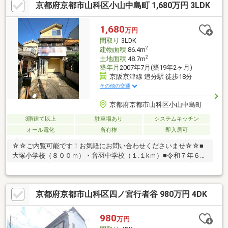
京都府京都市山科区小山中島町 1,680万円 3LDK
1,680
万円
間取り
3LDK
2
建物面積
86.4m
2
土地面積
48.7m
築年月
2007年7月(築19年2ヶ月)
京阪京津線 追分駅 徒歩18分
その他の交通
京都府京都市山科区小山中島町
3階建て以上
駐車場あり
システムキッチン
オール電化
所有権
即入居可
☆☆ご内覧可能です！お気軽にお問い合わせくださいませ☆☆■
大塚小学校（８００ｍ）・音羽中学校（１.１kｍ）■令和７年６月
リフォーム完了システムキッチン・ユニットバス・シャンプード
レッサー・洗濯水栓交換トイレ入替ウォシュレット・洗濯パン取
付クッションフロア・クロス張替フロアタイル上張ＴＶモニター
京都府京都市山科区四ノ宮行者谷 980万円 4DK
ホン取替畳表替ハウスクリーニング等●ナイター営業！夜７時半
まで営業しております！！年中無休☆水曜も休まず営業中！●住
まい探しからローン・資金計画のことまで、何でもお気軽にご相
980
万円
談下さい☆●ハウスプロジェクトのスタッフが、お客様一人一人