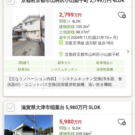
京都府京都市山科区小山姫子町 2,799万円 4LDK
軽にお問い合わせください(^o^)／～・～・～・～・～・～・～・
～・～・～・～・～・～・～・～・～・～・～・～
2,799
万円
間取り
4LDK
2
建物面積
105.3m
2
土地面積
98.37m
築年月
2004年11月(築21年10ヶ月)
京阪京津線 追分駅 徒歩18分
京都府京都市山科区小山姫子町
2階建て
都市ガス
駐車場あり
駐車2台
システムキッチン
浴室乾燥機
【主なリノベーション内容】・システムキッチン交換(浄水器、食
洗器付)・ユニットバス交換(浴室暖房乾燥機、追い炊き機能
付) ・トイレ交換(温水洗浄便座付)・洗面化粧台交換(シャワーノ
ズル付) ・全室クロス貼替、1階フローリング上貼 ・クッショ
ンフロア貼替・外壁部分塗装 ・屋根塗装 ・給湯器交換 ・照
滋賀県大津市稲葉台 5,980万円 5LDK
明機器、スイッチ、コンセント新調・ハウスクリーニング 他
【中古】×【リノベーション】ニッカ不動産おすすめ住戸♪現代に
相応しい間取り・住宅設備機器を取り入れ、生活をサポート致し
5,980
万円
ます♪不動産ご紹介からリノベーションまで一貫サポートのニッカ
間取り
5LDK
不動産にお任せ下さい！
2
建物面積
359.54m