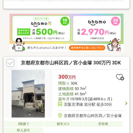
き！ プライベートな時間を気兼ねなく楽しめる防音設備が備わ
っています◇南東向きで陽当り・通風も良好です！◇愛車のメン
テナンスや趣味スペースとしても使える電動シャッター付きのビ
ルトインガレージを確保◇季節物の収納に便利な小屋裏収納も完
備！□■まるで注文住宅のような充実の設備でワンランク上の快適
な暮らしをスタートしませんか■□詳細は担当者までお気軽にお問
い合わせください。※車庫サイズ：高さ約2.5ｍ、横幅約2.8ｍ、奥
行き約5.8ｍ
京都府京都市山科区四ノ宮小金塚 300万円 3DK
300
万円
間取り
3DK
2
建物面積
50.7m
2
土地面積
41.5m
築年月
1978年3月(築48年6ヶ月)
京阪京津線 追分駅 徒歩20分
京都府京都市山科区四ノ宮小金塚
2階建て
都市ガス
所有権
即入居可