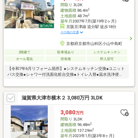
合責任免責
間取り
3LDK
2
建物面積
86.4m
2
土地面積
48.7m
築年月
2007年7月(築19年2ヶ月)
京阪京津線 追分駅 徒歩18分
その他の交通
京都府京都市山科区小山中島町
2階建て
駐車場あり
システムキッチン
オール電化
所有権
即入居可
【令和7年6月リフォーム箇所】●システムキッチン交換●ユニット
バス交換●シャワー付洗面化粧台交換●トイレ入替●温水洗浄便
座・洗濯パン取付●洗濯水栓交換●CF張替●畳表替●クロス張替●フ
ロアタイル上張●TVモニターホン取替●ハウスクリーニング■各居
室6帖以上■各部屋に収納有■2階のリビングは光がよく入り、人目
滋賀県大津市横木２ 3,080万円 3LDK
が届かないのでプライバシーが保てます♪【周辺環境】フレスコ四
ノ宮店：徒歩19分（1519ｍ）ハッピーテラダ山科大塚店：徒歩21
分（1669ｍ）ローソン山科小山南溝町店：徒歩8分（564ｍ） 京都
3,080
万円
山科音羽郵便局：徒歩17分（1353ｍ）
間取り
3LDK
2
建物面積
96.48m
2
土地面積
137.29m
築年月
2023年1月(築3年8ヶ月)