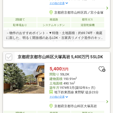
その他の交通
京都府京都市山科区四ノ宮小金塚
2階建て
南道路
都市ガス
駐車場あり
システムキッチン
浴室乾燥機
－物件のおすすめポイント－▼特徴・土地面積：約69.74坪・南庭
に面した、明るく開放感のあるLDK・古家具リメイク造作のキッ
チン・足を伸ばしてくつろげる和室有・玄関扉は海外アンティー
ク扉をリメイク・シャッター付車庫有(車種による)▼2018年1月内
装リフォーム済【交換】キッチン、浴室、1階トイレ、洗面台 等
京都府京都市山科区大塚高岩 5,400万円 5SLDK
【貼替】1階フローリング、壁・天井クロス(1階北東側・北西側洋
室) 等【その他】壁・天井部分を漆喰塗(1階LDK・廊下・南側洋
室) ■ ご希望の住まい探しをお手伝いします ━━━━━・・・物
5,400
万円
件の詳細・ご相談はお気軽にお問い合わせください。
間取り
5SLDK
2
建物面積
193.91m
2
土地面積
490.1m
築年月
1974年3月(築52年6ヶ月)
地下鉄東西線 東野駅 徒歩23分
その他の交通
京都府京都市山科区大塚高岩