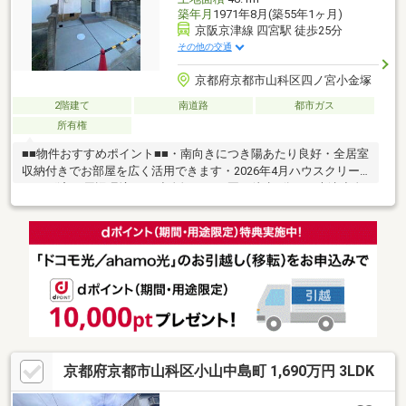
築年月
1971年8月(築55年1ヶ月)
京阪京津線 四宮駅 徒歩25分
その他の交通
京都府京都市山科区四ノ宮小金塚
2階建て
南道路
都市ガス
所有権
■■物件おすすめポイント■■・南向きにつき陽あたり良好・全居室
収納付きでお部屋を広く活用できます・2026年4月ハウスクリー
ニング済■■周辺環境■■・小金塚こども園（徒歩1分）・大津小金
塚簡易郵便局（徒歩8分）・ローソン藤尾小金塚店（徒歩10分）
京都府京都市山科区小山中島町 1,690万円 3LDK