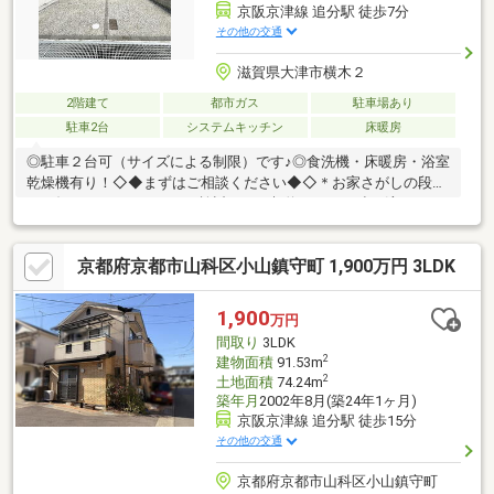
京阪京津線 追分駅 徒歩7分
その他の交通
滋賀県大津市横木２
2階建て
都市ガス
駐車場あり
駐車2台
システムキッチン
床暖房
◎駐車２台可（サイズによる制限）です♪◎食洗機・床暖房・浴室
乾燥機有り！◇◆まずはご相談ください◆◇＊お家さがしの段取
りを知りたいなど・・・ご検討からご契約までの一連の流れをご
説明します。初めての住まい購入のご参考にしてください♪＊予算
を知りたいなど・・・収入や家賃から予算やローン金額のシミュ
京都府京都市山科区小山鎮守町 1,900万円 3LDK
レーションをします。物件購入の際に不安となる諸費用や税金の
ことにお応えします。◎住宅に関するお悩みなど幅広くお手伝い
させていただきます。 お家を探し始めの方もお気軽にお問い合
1,900
万円
わせください♪
間取り
3LDK
2
建物面積
91.53m
2
土地面積
74.24m
築年月
2002年8月(築24年1ヶ月)
京阪京津線 追分駅 徒歩15分
その他の交通
京都府京都市山科区小山鎮守町