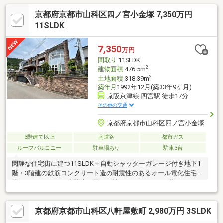
京都府京都市山科区四ノ宮小金塚 7,350万円
11SLDK
7,350
万円
間取り
11SLDK
2
建物面積
476.5m
2
土地面積
318.39m
築年月
1992年12月(築33年9ヶ月)
京阪京津線 四宮駅 徒歩17分
その他の交通
京都府京都市山科区四ノ宮小金塚
3階建て以上
南道路
都市ガス
ルーフバルコニー
駐車場あり
駐車3台
閑静な住宅街に建つ11SLDK＋自動シャッターガレージ付き地下1
階・3階建の鉄筋コンクリート造の耐震性のあるオール電化住宅。
地下ガレージでは4台駐車可能で、地下ガレージから2階までホー
ムエレベーターが繋がっているため、お買い物から帰宅したと
き、足腰に負担がある方でも安心の住環境です♪防音室もあり楽器
京都府京都市山科区八軒屋敷町 2,980万円 3SLDK
演奏など楽しめます。床暖房付き、他設備も新調しております！
（下記参照）【リフォーム履歴】※令和3年～令和5年迄玄関廻