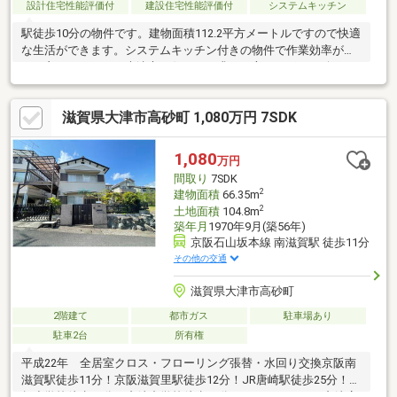
設計住宅性能評価付
建設住宅性能評価付
システムキッチン
駅徒歩10分の物件です。建物面積112.2平方メートルですので快適
な生活ができます。システムキッチン付きの物件で作業効率がと
ても良くなります。大津市で住まいを求める方をサポート致しま
す。当社では数多くの不動産情報を取り扱っておりますので、ま
ずはお問い合わせください。
滋賀県大津市高砂町 1,080万円 7SDK
1,080
万円
間取り
7SDK
2
建物面積
66.35m
2
土地面積
104.8m
築年月
1970年9月(築56年)
京阪石山坂本線 南滋賀駅 徒歩11分
その他の交通
滋賀県大津市高砂町
2階建て
都市ガス
駐車場あり
駐車2台
所有権
平成22年 全居室クロス・フローリング張替・水回り交換京阪南
滋賀駅徒歩11分！京阪滋賀里駅徒歩12分！JR唐崎駅徒歩25分！志
賀小学校徒歩12分！唐崎中学校徒歩26分！フレンドマート唐崎店