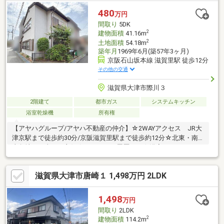
480
万円
間取り
5DK
2
建物面積
41.16m
2
土地面積
54.18m
築年月
1969年6月(築57年3ヶ月)
京阪石山坂本線 滋賀里駅 徒歩12分
その他の交通
滋賀県大津市際川３
2階建て
都市ガス
システムキッチン
浴室乾燥機
所有権
【アヤハグループ/アヤハ不動産の仲介】☆2WAYアクセス JR大
津京駅まで徒歩約30分/京阪滋賀里駅まで徒歩約12分☆北東・南
東角地で日当たり良好☆リフォーム履歴あり☆浴室にはミストサ
ウナ付き浴室暖房乾燥機設置☆システムキッチン（3口ガスコン
ロ）＊売主の契約不適合責任免責＊増築未登記部分有り（約20
滋賀県大津市唐崎１ 1,498万円 2LDK
㎡）＊3戸1住戸
1,498
万円
間取り
2LDK
2
建物面積
114.2m