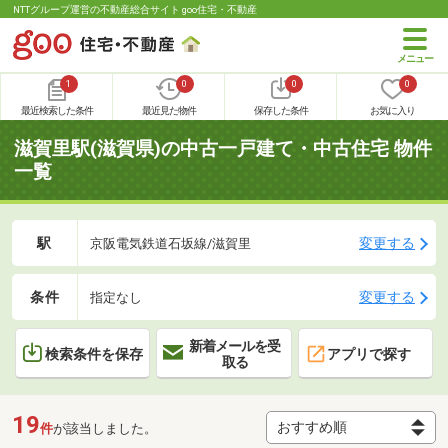
NTTグループ運営の不動産総合サイト goo住宅・不動産
1
0
0
0
最近検索した条件
最近見た物件
保存した条件
お気に入り
滋賀里駅(滋賀県)の中古一戸建て・中古住宅 物件
一覧
駅
変更する
京阪電気鉄道石坂線/滋賀里
条件
変更する
指定なし
新着メールを受
検索条件を保存
アプリで探す
取る
19
件
が該当しました。