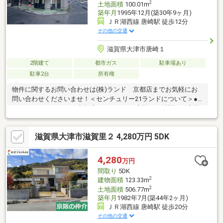
2
土地面積
100.01m
築年月
1995年12月(築30年9ヶ月)
ＪＲ湖西線 唐崎駅 徒歩12分
その他の交通
滋賀県大津市唐崎１
2階建て
都市ガス
駐車場あり
駐車2台
所有権
物件に関するお問い合わせは(株)ランド 京都店までお気軽にお
問い合わせくださいませ！＜センチュリー21ランドについて＞●
センチュリー21ランド京都店は・・・ お客様のご希望をお客様
の目線でご満足いただけるお住いを全力でお探し致します！●購
入・売却・ローンのご相談など、些細なことでもお気軽にご相談
滋賀県大津市滋賀里２ 4,280万円 5DK
下さいませ！●リフォームのご相談も承っております。○京阪鴨東
線 「出町柳」駅 徒歩約6分○京都市営地下鉄烏丸線 「今出川」駅
徒歩約10分○営業時間：10：00～20：00（火曜日・水曜日定休日
4,280
万円
※祝日は営業）
間取り
5DK
2
建物面積
123.33m
2
土地面積
506.77m
築年月
1982年7月(築44年2ヶ月)
ＪＲ湖西線 唐崎駅 徒歩20分
その他の交通