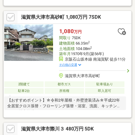
徒歩17分！
滋賀県大津市高砂町 1,080万円 7SDK
1,080
万円
間取り
7SDK
2
建物面積
66.35m
2
土地面積
104.08m
築年月
1970年9月(築56年)
京阪石山坂本線 南滋賀駅 徒歩11分
その他の交通
滋賀県大津市高砂町
2階建て
都市ガス
駐車場あり
駐車2台
所有権
即入居可
【おすすめポイント】☆令和2年屋根・外壁塗装済み☆平成22年
全居室クロス張替・フローリング張替・浴室、洗面、キッチン、
トイレ等交換済み
滋賀県大津市際川３ 480万円 5DK