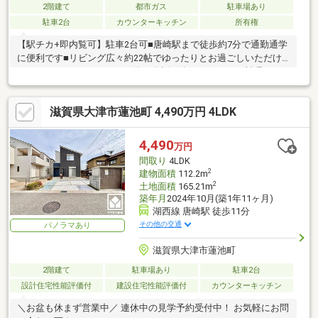
2階建て
都市ガス
駐車場あり
駐車2台
カウンターキッチン
所有権
【駅チカ+即内覧可】駐車2台可■唐崎駅まで徒歩約7分で通勤通学
に便利です■リビング広々約22帖でゆったりとお過ごしいただけ
ます■カウンターキッチンの為、会話を楽しみながらお料理がで
きますね
滋賀県大津市蓮池町 4,490万円 4LDK
4,490
万円
間取り
4LDK
2
建物面積
112.2m
2
土地面積
165.21m
築年月
2024年10月(築1年11ヶ月)
湖西線 唐崎駅 徒歩11分
その他の交通
パノラマあり
滋賀県大津市蓮池町
2階建て
駐車場あり
駐車2台
設計住宅性能評価付
建設住宅性能評価付
カウンターキッチン
＼お盆も休まず営業中／ 連休中の見学予約受付中！ お気軽にお問