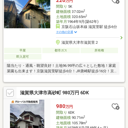
220
万円
間取り
5K
2
建物面積
37.02m
2
土地面積
320.65m
築年月
1964年9月(築62年)
京阪石山坂本線 滋賀里駅 徒歩6分
その他の交通
滋賀県大津市滋賀里２
平屋
都市ガス
所有権
即入居可
陽当たり・通風・眺望良好！土地96.99坪の広々とした敷地！家庭
菜園も出来ます！京阪滋賀里駅徒歩6分！JR唐崎駅徒歩16分！京
阪南滋賀駅徒歩16分！唐崎中学校徒歩21分！唐崎小学校徒歩17
分！フレンドマート徒歩14分！未登記部分有 再建築不可（非接
道） 現状有姿（残置物含む） 本物件は建築基準法上の道路に
滋賀県大津市高砂町 980万円 6DK
接しておりません
980
万円
間取り
6DK
2
建物面積
90.71m
2
土地面積
105.78m
築年月
1978年5月(築48年4ヶ月)