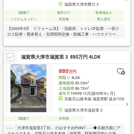
滋賀県大津市際川３
2階建て
都市ガス
駐車場あり
システムキッチン
所有権
即入居可
【2026年5月 リフォーム済】・洗面所、トイレCF貼替・一部ク
ロス貼替・畳表替え・玄関照明交換・防蟻工事・ハウスクリーニ
ング【周辺環境】・サンディ大津際川店まで徒歩3分・クスリのア
オキ唐崎店まで徒歩6分・ローソン大津際川三丁目店まで徒歩7
分・フレンドマート唐崎店まで徒歩8分・唐崎小学校まで徒歩7
滋賀県大津市滋賀里３ 880万円 4LDK
分・唐崎中学校まで徒歩13分
880
万円
間取り
4LDK
2
建物面積
83.35m
2
土地面積
86.72m
築年月
1995年12月(築30年9ヶ月)
京阪石山坂本線 滋賀里駅 徒歩13分
滋賀県大津市滋賀里３
2階建て
所有権
- - - 「大津市滋賀里3丁目」 のおすすめPOINT - - - ◆京都方面にア
クセスできる、京阪石山坂本本線「滋賀里」駅利用可能な立地。