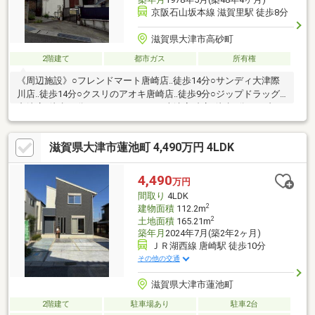
京阪石山坂本線 滋賀里駅 徒歩8分
滋賀県大津市高砂町
2階建て
都市ガス
所有権
《周辺施設》○フレンドマート唐崎店‥徒歩14分○サンディ大津際
川店‥徒歩14分○クスリのアオキ唐崎店‥徒歩9分○ジップドラッグ
唐崎店‥徒歩13分○ファミリーマート大津高砂店‥徒歩6分○セブン
イレブン大津南志賀４丁目店‥徒歩12分●志賀小学校‥徒歩13分●唐
崎中学校‥徒歩27分はじめての家探しの方、一度は探したけど決ま
滋賀県大津市蓮池町 4,490万円 4LDK
らなかった…という方も、まずは当社“グローバル不動産販売”にご
相談下さい。予算のご相談はもちろん、不動産購入にまつわる全
てを当社におまかせください。丁寧でわかりやすい説明で安心の
4,490
万円
不動産購入をお約束いたします。
間取り
4LDK
2
建物面積
112.2m
2
土地面積
165.21m
築年月
2024年7月(築2年2ヶ月)
ＪＲ湖西線 唐崎駅 徒歩10分
その他の交通
滋賀県大津市蓮池町
2階建て
駐車場あり
駐車2台