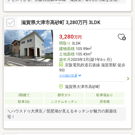
徒歩15分。自転車5分。電車通勤の方へもおすすめの立地です。
◆４LDK、全居室6.0帖＋収納あり。
滋賀県大津市高砂町 3,280万円 3LDK
3,280
万円
間取り
3LDK
2
建物面積
105.99m
2
土地面積
155.43m
築年月
2025年3月(築1年6ヶ月)
京阪電気鉄道石坂線 滋賀里駅 徒歩
9分
その他の交通
滋賀県大津市高砂町
2階建て
都市ガス
駐車場あり
駐車2台
システムキッチン
所有権
＼ハウスドゥ大津京／琵琶湖が見えるキッチンが魅力の新築住
宅！