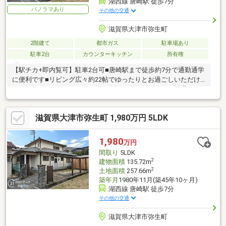
湖西線 唐崎駅 徒歩7分
パノラマあり
その他の交通
滋賀県大津市弥生町
2階建て
都市ガス
駐車場あり
駐車2台
カウンターキッチン
所有権
【駅チカ+即内覧可】駐車2台可■唐崎駅まで徒歩約7分で通勤通学
に便利です■リビング広々約22帖でゆったりとお過ごしいただけ
ます■カウンターキッチンの為、会話を楽しみながらお料理がで
きますね
滋賀県大津市弥生町 1,980万円 5LDK
1,980
万円
間取り
5LDK
2
建物面積
135.72m
2
土地面積
257.66m
築年月
1980年11月(築45年10ヶ月)
湖西線 唐崎駅 徒歩7分
その他の交通
滋賀県大津市弥生町