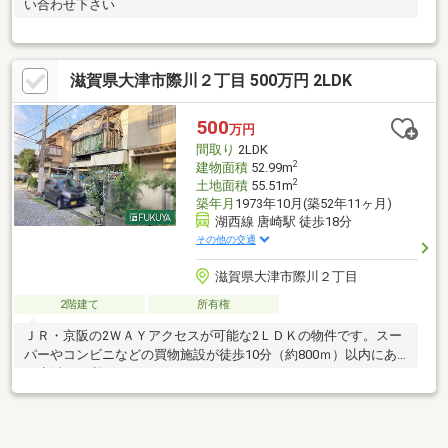
い合わせ下さい
滋賀県大津市際川２丁目 500万円 2LDK
500
万円
間取り
2LDK
2
建物面積
52.99m
2
土地面積
55.51m
築年月
1973年10月(築52年11ヶ月)
湖西線 唐崎駅 徒歩18分
その他の交通
滋賀県大津市際川２丁目
2階建て
所有権
ＪＲ・京阪の2ＷＡＹアクセスが可能な2ＬＤＫの物件です。スー
パーやコンビニなどの買物施設が徒歩10分（約800ｍ）以内にあ
り生活に便利です。