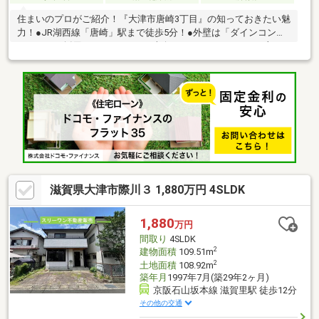
住まいのプロがご紹介！『大津市唐崎3丁目』の知っておきたい魅
力！●JR湖西線「唐崎」駅まで徒歩5分！●外壁は「ダインコンク
リート」が採用されています。●南向きのウッドデッキはLD部
分・和室(約5.0帖)に隣接。サンルーム(約6.8㎡)有。●キッチンは
対面式で、勝手口が設けられています。●ハッピーテラダ唐崎店
まで徒歩1分(約60m)の立地です。●2017年8月リフォーム内容・外
壁塗装・交換：ガスコンロ・レンジフード交換(キッチン)・入替
え：洗面台・トイレ(1階)・浴槽コーティング加工・給湯器交換・
張替え：カーペット(LDK)・ウッドデッキ設置
滋賀県大津市際川３ 1,880万円 4SLDK
1,880
万円
間取り
4SLDK
2
建物面積
109.51m
2
土地面積
108.92m
築年月
1997年7月(築29年2ヶ月)
京阪石山坂本線 滋賀里駅 徒歩12分
その他の交通