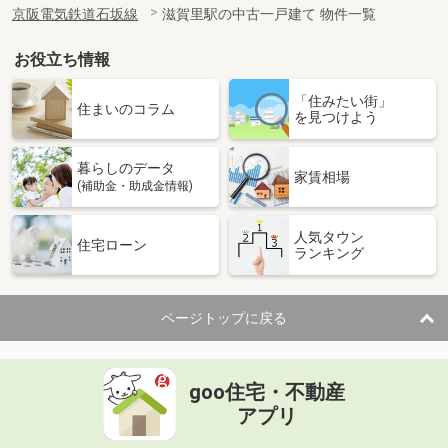
京阪電気鉄道石坂線
滋賀里駅の中古一戸建て 物件一覧
お役立ち情報
「住みたい街」
住まいのコラム
を見つけよう
暮らしのデータ
家賃相場
(補助金・助成金情報)
人気タウン
住宅ローン
ランキング
ページトップに戻る
goo住宅・不動産
アプリ