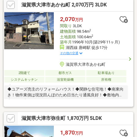
滋賀県大津市あかね町 2,070万円 3LDK
2,070
万円
間取り
3LDK
2
建物面積
98.54m
2
土地面積
100.64m
築年月
1996年10月(築29年11ヶ月)
湖西線 唐崎駅 徒歩17分
その他の交通
滋賀県大津市あかね町
2階建て
都市ガス
駐車場あり
システムキッチン
浴室乾燥機
所有権
◆ユアーズ売主のリフォームハウス！◆閑静な住宅地！◆南東向
き！物件東側は現況田んぼのため日当たり通風良好！◆敷地内駐
車可！（車種による）
滋賀県大津市弥生町 1,870万円 5LDK
1,870
万円