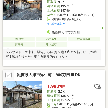
間取り
5LDK
2
建物面積
135.72m
2
土地面積
257.66m
築年月
1980年11月(築45年10ヶ月)
湖西線 唐崎駅 徒歩7分
その他の交通
滋賀県大津市弥生町
2階建て
都市ガス
駐車場あり
所有権
即入居可
＼ハウスドゥ大津京／駅徒歩7分の好立地！広々22帖リビング×和
室！家族がゆったり集える開放的な住まい♪
滋賀県大津市弥生町 1,980万円 5LDK
1,980
万円
間取り
5LDK
2
建物面積
135.72m
2
土地面積
257.66m
築年月
1980年11月(築45年10ヶ月)