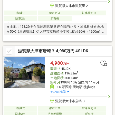
滋賀県大津市滋賀里２
2階建て
都市ガス
駐車場あり
駐車2台
所有権
☆土地：153.29坪☆琵琶湖眺望良好☆陽当たり・通風良好☆角地
☆5DK【周辺環境】◇大津市立唐崎小学校…徒歩20分（1200m）
◇大津市立唐崎中学校…徒歩19分(約1500m)◇滋賀里簡易郵便局…
7分(約500m)◇フレンドマート唐崎店…徒歩13分(約1000m)◇ジッ
プドラッグ 唐崎店…徒歩13分(約1000m)◇ひかり病院…徒歩18分
滋賀県大津市唐崎３ 4,980万円 4SLDK
(徒歩1400m)◇アヤハディオ西大津店…徒歩13分(約1000m)◇クス
リのアオキ 唐崎店…徒歩13分(約1000m)◇複合ショッピング施設
ブランチ 大津京…車で8分（約3.4ｋｍ）◇大津赤十字病院…車で
4,980
万円
17分（約6.5ｋｍ）◇大津市民病院…車で20分（約7.8ｋｍ）
間取り
4SLDK
2
建物面積
116.32m
2
土地面積
308.14m
築年月
1998年10月(築27年11ヶ月)
ＪＲ湖西線 唐崎駅 徒歩5分
その他の交通
滋賀県大津市唐崎３
2階建て
都市ガス
駐車場あり
駐車2台
浴室乾燥機
所有権