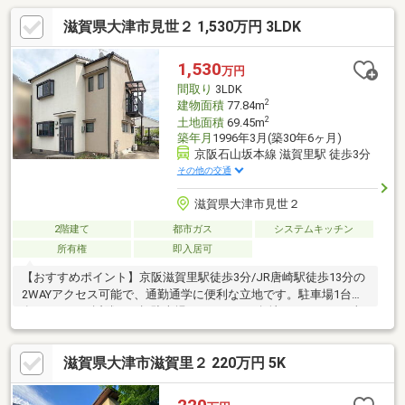
滋賀県大津市見世２ 1,530万円 3LDK
1,530
万円
間取り
3LDK
2
建物面積
77.84m
2
土地面積
69.45m
築年月
1996年3月(築30年6ヶ月)
京阪石山坂本線 滋賀里駅 徒歩3分
その他の交通
滋賀県大津市見世２
2階建て
都市ガス
システムキッチン
所有権
即入居可
【おすすめポイント】京阪滋賀里駅徒歩3分/JR唐崎駅徒歩13分の
2WAYアクセス可能で、通勤通学に便利な立地です。駐車場1台分
有りますが、近隣で月極駐車場もあります。角地ですので、日当
たりもよく、普段の生活も快適にお過ごしいただけます。是非と
も現地をご覧になってください♪
滋賀県大津市滋賀里２ 220万円 5K