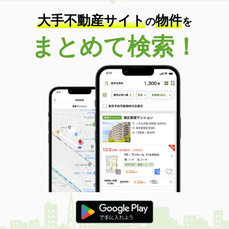
大手不動産サイト
物件
の
を
まとめて検索！