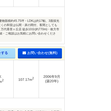
面積約45.75坪・LDKは約17帖、3面採光
近くの和室は仏間・床の間付、客間としても
香里ヶ丘店 徒歩10分(約770m)・枚方市
の詳細・ご相談はお気軽にお問い合わせくださ
をする
お問い合わせ(無料)
K
2006年9月
2
107.17m
2
(築20年)
m