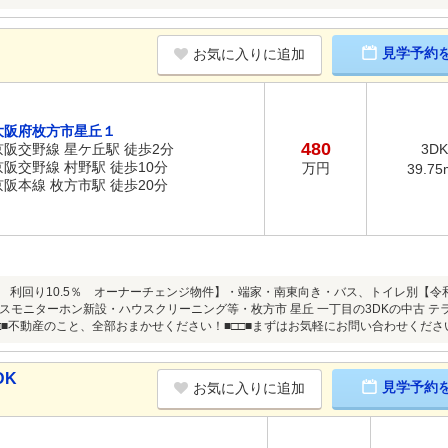
見学予約
お気に入りに追加
大阪府枚方市星丘１
480
京阪交野線 星ケ丘駅 徒歩2分
3DK
京阪交野線 村野駅 徒歩10分
万円
39.75
京阪本線 枚方市駅 徒歩20分
0円 利回り10.5％ オーナーチェンジ物件】・端家・南東向き・バス、トイレ別【令
スモニターホン新設・ハウスクリーニング等・枚方市 星丘 一丁目の3DKの中古 
□■不動産のこと、全部おまかせください！■□□■まずはお気軽にお問い合わせください
DK
見学予約
お気に入りに追加