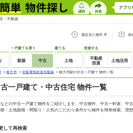
住宅・不動産
0
最近見た物件
保
一戸建てを買う
建てる
投資する
不動産
古
新築
中古
土地
土地活用
投資
府
>
枚方市
>
京阪電気鉄道京阪線
>
枚方市駅の中古一戸建て 物件一覧
中古一戸建て・中古住宅 物件一覧
軒家などの中古一戸建て物件をご紹介します。中古物件、中古一軒家、中
面積・土地面積・間取り・人気のこだわり条件から物件を簡単検索。理想
更して再検索