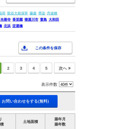
稲荷
龍谷大前深草
藤森
墨染
丹波橋
光善寺
香里園
寝屋川市
萱島
大和田
橋
北浜
淀屋橋
この条件を保存
2
3
4
5
次へ
表示件数
・お問い合わせをする(無料)
り
築年月
土地面積
積
築年数