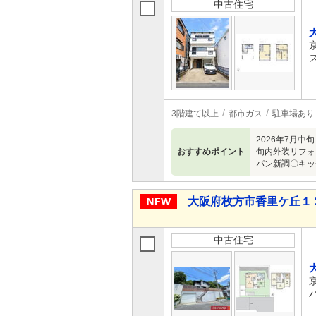
中古住宅
3階建て以上
都市ガス
駐車場あり
2026年7月
おすすめポイント
旬内外装リフォ
パン新調〇キッ
大阪府枚方市香里ケ丘１２ 5
中古住宅