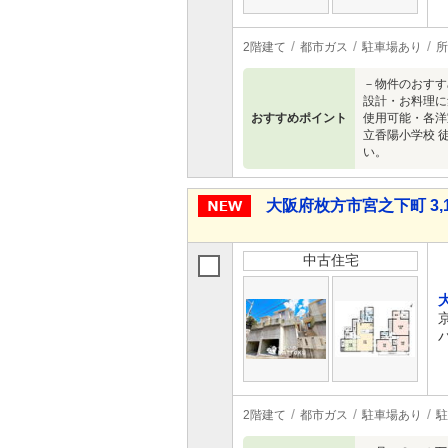
2階建て
都市ガス
駐車場あり
所
－物件のおすす
設計・お料理に
おすすめポイント
使用可能・各洋
立香陽小学校 
い。
大阪府枚方市宮之下町 3,1
中古住宅
2階建て
都市ガス
駐車場あり
駐