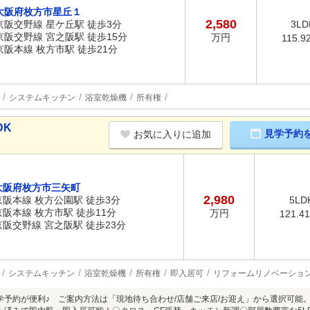
大阪府枚方市星丘１
2,580
京阪交野線 星ケ丘駅 徒歩3分
3LD
京阪交野線 宮之阪駅 徒歩15分
万円
115.9
京阪本線 枚方市駅 徒歩21分
システムキッチン
浴室乾燥機
所有権
DK
見学予約
お気に入りに追加
大阪府枚方市三矢町
2,980
京阪本線 枚方公園駅 徒歩3分
5LD
京阪本線 枚方市駅 徒歩11分
万円
121.4
京阪交野線 宮之阪駅 徒歩23分
システムキッチン
浴室乾燥機
所有権
即入居可
リフォームリノベーショ
学予約が便利♪ ご案内方法は「現地待ち合わせ/店舗ご来店/お迎え」から選択可能。