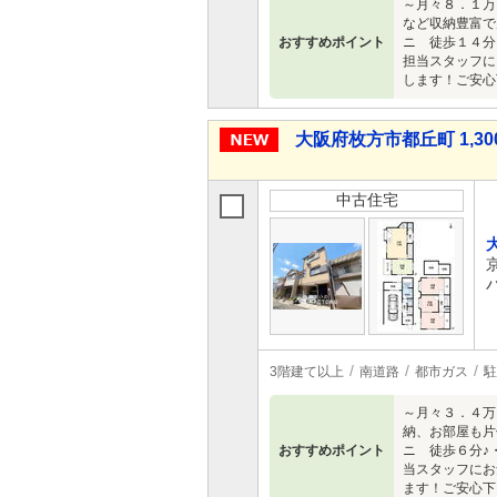
～月々８．１万
など収納豊富で
おすすめポイント
ニ 徒歩１４分
担当スタッフに
します！ご安心
大阪府枚方市都丘町 1,30
中古住宅
3階建て以上
南道路
都市ガス
駐
～月々３．４万
納、お部屋も片
おすすめポイント
ニ 徒歩６分♪
当スタッフにお
ます！ご安心下