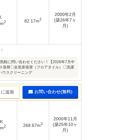
2000年2月
K
2
(築26年7ヶ
82.17m
2
8m
月)
気軽に問い合わせください！【2026年7月中
ロス張替〇全室床張替（フロアタイル）〇洗濯
ハウスクリーニング
お問い合わせ(無料)
りに追加
2000年11月
DK
2
(築25年10ヶ
268.67m
2
5m
月)