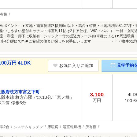
有権
めポイント－▼立地・南東側道路幅員6m以上・高台▼特徴・土地面積約81.27坪・建物
集中しやすい壁付キッチン・洋室約11帖は2ドア仕様、WIC・バルコニー付・玄関
室・和室・廊下に収納有・シャッター付の掘込ガレージ有(車種による)▼周辺環境・万代
徒歩4分(約270m)■ ご希望の住まい探しをお手伝いします ━━━━━・・・物件
00万円 4LDK
見学予約
お気に入りに追加
大阪府枚方市宮之下町
3,100
4LD
京阪本線 枚方市駅 バス13分/「宮ノ橋」
万円
100.6
バス停 停歩6分
車2台
システムキッチン
床暖房
浴室乾燥機
所有権