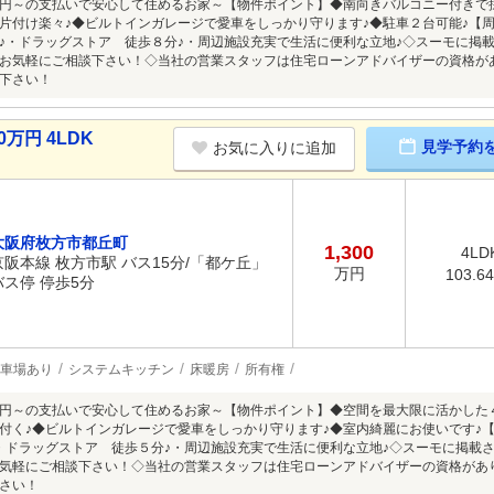
円～の支払いで安心して住めるお家～【物件ポイント】◆南向きバルコニー付きで採
片付け楽々♪◆ビルトインガレージで愛車をしっかり守ります♪◆駐車２台可能♪【
♪・ドラッグストア 徒歩８分♪・周辺施設充実で生活に便利な立地♪◇スーモに掲
お気軽にご相談下さい！◇当社の営業スタッフは住宅ローンアドバイザーの資格が
下さい！
0万円 4LDK
見学予約
お気に入りに追加
大阪府枚方市都丘町
1,300
4LD
京阪本線 枚方市駅 バス15分/「都ケ丘」
万円
103.6
バス停 停歩5分
車場あり
システムキッチン
床暖房
所有権
円～の支払いで安心して住めるお家～【物件ポイント】◆空間を最大限に活かした
付く♪◆ビルトインガレージで愛車をしっかり守ります♪◆室内綺麗にお使いです♪
・ドラッグストア 徒歩５分♪・周辺施設充実で生活に便利な立地♪◇スーモに掲載
気軽にご相談下さい！◇当社の営業スタッフは住宅ローンアドバイザーの資格があ
さい！