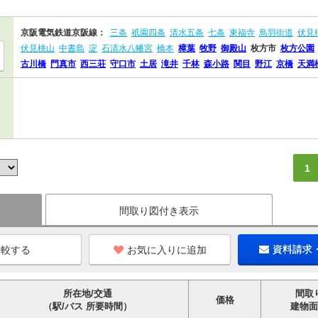
京阪電気鉄道京阪線：
三条
祇園四条
清水五条
七条
東福寺
鳥羽街道
伏見
伏見桃山
中書島
淀
石清水八幡宮
橋本
樟葉
牧野
御殿山
枚方市
枚方公園
古川橋
門真市
西三荘
守口市
土居
滝井
千林
森小路
関目
野江
京橋
天満
1
間取り図付き表示
お気に入りに追加
資料請求
所在地/交通
間取
価格
（駅/バス 所要時間）
建物面