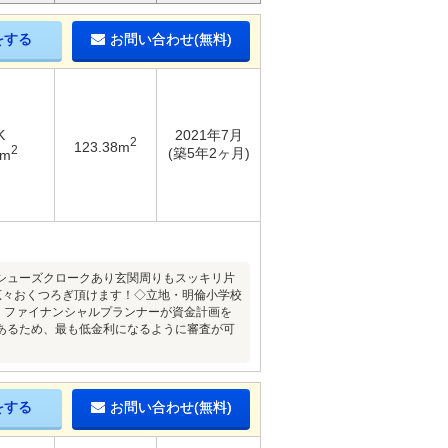
をする
お問い合わせ(無料)
K
2021年7月
2
123.38m
2
(築5年2ヶ月)
6m
シューズクロークあり玄関周りもスッキリ片
広々おくつろぎ頂けます！◇立地・明倫小学校
、ファイナンシャルプランナーが資金計画を
あるため、最も低金利になるように審査が可
をする
お問い合わせ(無料)