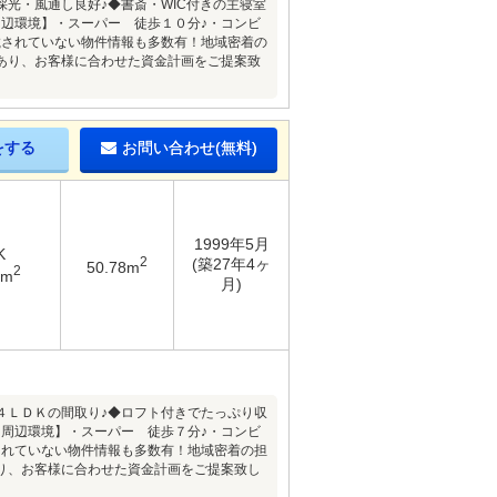
光・風通し良好♪◆書斎・WIC付きの主寝室
周辺環境】・スーパー 徒歩１０分♪・コンビ
載されていない物件情報も多数有！地域密着の
あり、お客様に合わせた資金計画をご提案致
をする
お問い合わせ(無料)
1999年5月
K
2
(築27年4ヶ
50.78m
2
4m
月)
４ＬＤＫの間取り♪◆ロフト付きでたっぷり収
【周辺環境】・スーパー 徒歩７分♪・コンビ
されていない物件情報も多数有！地域密着の担
り、お客様に合わせた資金計画をご提案致し