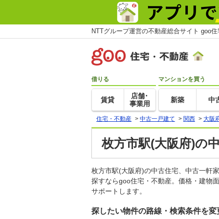
NTTグループ運営の不動産総合サイト goo
借りる
マンションを買う
店舗･
賃貸
新築
中
事業用
住宅・不動産
>
中古一戸建て
>
関西
>
大阪
枚方市駅(大阪府)の
枚方市駅(大阪府)の中古住宅、中古一
探すならgoo住宅・不動産。価格・建物
サポートします。
探したい物件の路線・検索条件を変