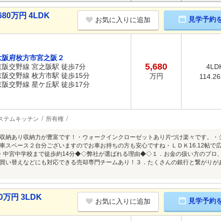
80万円 4LDK
見学予約
お気に入りに追加
大阪府枚方市宮之阪２
5,680
京阪交野線 宮之阪駅 徒歩7分
4LD
京阪交野線 枚方市駅 徒歩15分
万円
114.2
京阪交野線 星ケ丘駅 徒歩17分
ステムキッチン
所有権
収納あり収納力が豊富です！・ウォークインクローゼットあり片づけ楽々です。・
車スペース２台分ございますのでお車お持ちの方も安心ですね・ＬＤＫ16.12帖で
・中宮中学校まで徒歩約14分◆◇弊社が選ばれる理由◆◇１．お金の扱い方のプロ
買い替えなどにも対応できる売却専門チームあり！３．たくさんの銀行と繋がりが
0万円 3LDK
見学予約
お気に入りに追加