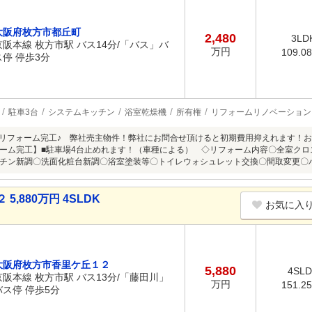
大阪府枚方市都丘町
2,480
3LD
京阪本線 枚方市駅 バス14分/「バス」バ
万円
109.0
ス停 停歩3分
駐車3台
システムキッチン
浴室乾燥機
所有権
リフォームリノベーション
中旬リフォーム完工♪ 弊社売主物件！弊社にお問合せ頂けると初期費用抑えれます！お
ーム完工】■駐車場4台止めれます！（車種による） ◇リフォーム内容〇全室ク
チン新調〇洗面化粧台新調〇浴室塗装等〇トイレウォシュレット交換〇間取変更〇
,880万円 4SLDK
お気に入
大阪府枚方市香里ケ丘１２
5,880
4SL
京阪本線 枚方市駅 バス13分/「藤田川」
万円
151.2
バス停 停歩5分