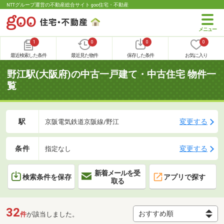
NTTグループ運営の不動産総合サイト goo住宅・不動産
1
0
0
0
最近検索した条件
最近見た物件
保存した条件
お気に入り
野江駅(大阪府)の中古一戸建て・中古住宅 物件一
覧
駅
変更する
京阪電気鉄道京阪線/野江
条件
変更する
指定なし
新着メールを受
検索条件を保存
アプリで探す
取る
32
件
が該当しました。