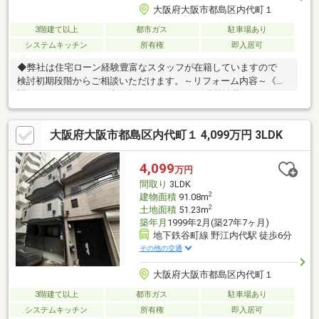
大阪府大阪市都島区内代町１
3階建て以上
都市ガス
駐車場あり
システムキッチン
所有権
即入居可
◆弊社は住宅ローン経験豊富なスタッフが在籍していますので
検討初期段階からご相談いただけます。～リフォーム内容～《新
調》キッチン/トイレ/洗面台/ダウンライト《張替塗装》クロス/フ
ローリング/浴室LDK拡張工事、ハウスクリーニングも行っており
ます☆新築気分が味わえる暮らしはいかがでしょうか♪・現在空
大阪府大阪市都島区内代町１ 4,099万円 3LDK
家につき即日内覧可能+即引き渡し可能物件・ファミリー向け収
納豊富な3LDK・生活至便で人気エリア◆◆◆不動産のことなら
株式会社ジノベーションへ◆◆◆住まい探しはもちろん相続相談
4,099
万円
などもお任せください!!06-4309-8878までお問い合わせお待ちして
間取り
3LDK
おります。
2
建物面積
91.08m
2
土地面積
51.23m
築年月
1999年2月(築27年7ヶ月)
地下鉄谷町線 野江内代駅 徒歩6分
その他の交通
大阪府大阪市都島区内代町１
3階建て以上
都市ガス
駐車場あり
システムキッチン
所有権
即入居可