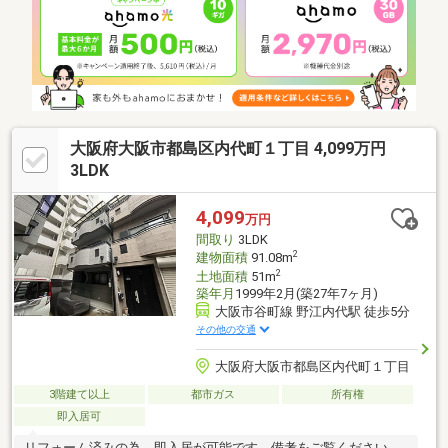
大阪府大阪市都島区内代町１丁目 4,099万円
3LDK
4,099
万円
間取り
3LDK
2
建物面積
91.08m
2
土地面積
51m
築年月
1999年2月(築27年7ヶ月)
大阪市谷町線 野江内代駅 徒歩5分
その他の交通
大阪府大阪市都島区内代町１丁目
3階建て以上
都市ガス
所有権
即入居可
リフォーム済みの為、即入居が可能です。備考をご覧ください。