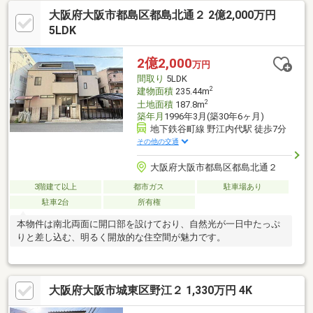
ンクローゼットがあります。かさばるスーツケースやゴルフバッ
大阪府大阪市都島区都島北通２ 2億2,000万円
クなどの収納にも便利です。・トイレは温水洗浄機能付きで
す。・1階と2階にトイレがあります。・リビングダイニングキッ
5LDK
チン部分には足元から温まる床暖房が設置されています。・来訪
者を映像で確認できるTVモニター付きインターホン有り。・大切
2億2,000
万円
な愛車を雨風から防げるビルトイン車庫。。
間取り
5LDK
2
建物面積
235.44m
2
土地面積
187.8m
築年月
1996年3月(築30年6ヶ月)
地下鉄谷町線 野江内代駅 徒歩7分
その他の交通
大阪府大阪市都島区都島北通２
3階建て以上
都市ガス
駐車場あり
駐車2台
所有権
本物件は南北両面に開口部を設けており、自然光が一日中たっぷ
りと差し込む、明るく開放的な住空間が魅力です。
大阪府大阪市城東区野江２ 1,330万円 4K