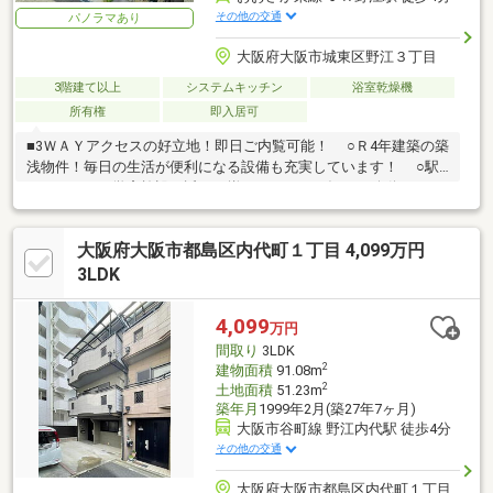
その他の交通
パノラマあり
大阪府大阪市城東区野江３丁目
3階建て以上
システムキッチン
浴室乾燥機
所有権
即入居可
■3ＷＡＹアクセスの好立地！即日ご内覧可能！ ○Ｒ4年建築の築
浅物件！毎日の生活が便利になる設備も充実しています！ ○駅
やスーパー、学童施設も近くに揃っています！毎日の移動がスム
ーズな平坦地☆
大阪府大阪市都島区内代町１丁目 4,099万円
3LDK
4,099
万円
間取り
3LDK
2
建物面積
91.08m
2
土地面積
51.23m
築年月
1999年2月(築27年7ヶ月)
大阪市谷町線 野江内代駅 徒歩4分
その他の交通
大阪府大阪市都島区内代町１丁目