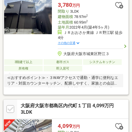
3,780
万円
間取り
3LDK
2
建物面積
78.97m
2
土地面積
60.95m
築年月
2022年4月(築4年5ヶ月)
ＪＲおおさか東線 ＪＲ野江駅 徒歩
4分
その他の交通
大阪府大阪市城東区野江３
3階建て以上
都市ガス
システムキッチン
所有権
即入居可
≪おすすめポイント≫・３WAYアクセスで通勤・通学に便利なエ
リア・対面カウンターキッチン、配膳しやすく、家族との会話も
弾みます。・エアコン3基付き、全室空調が整った快適な住環
境。・収納豊富につき、居住空間を最大限に活用できます・忙し
い家族の味方、追焚機能でいつでも快適入浴。-交通アクセス-◎
大阪府大阪市都島区内代町１丁目 4,099万円
ＪＲおおさか東線【ＪＲ野江】徒歩４分◎大阪メトロ地下鉄谷町
線【野江内代】徒歩６分◎京阪本線【野江】徒歩６分
3LDK
4,099
万円