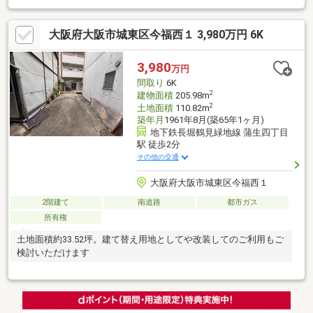
こともでき、プライベートとお仕事を建物内で使い分け可■小学
校、中学校も近くファミリー向け物件
大阪府大阪市城東区今福西１ 3,980万円 6K
3,980
万円
間取り
6K
2
建物面積
205.98m
2
土地面積
110.82m
築年月
1961年8月(築65年1ヶ月)
地下鉄長堀鶴見緑地線 蒲生四丁目
駅 徒歩2分
その他の交通
大阪府大阪市城東区今福西１
2階建て
南道路
都市ガス
所有権
土地面積約33.52坪。建て替え用地としてや改装してのご利用もご
検討いただけます