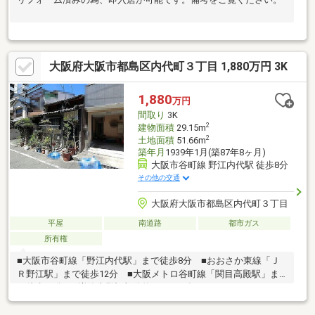
大阪府大阪市都島区内代町３丁目 1,880万円 3K
1,880
万円
間取り
3K
2
建物面積
29.15m
2
土地面積
51.66m
築年月
1939年1月(築87年8ヶ月)
大阪市谷町線 野江内代駅 徒歩8分
その他の交通
大阪府大阪市都島区内代町３丁目
平屋
南道路
都市ガス
所有権
■大阪市谷町線「野江内代駅」まで徒歩8分 ■おおさか東線「Ｊ
Ｒ野江駅」まで徒歩12分 ■大阪メトロ谷町線「関目高殿駅」ま
で徒歩13分 ■増築未登記部分約10.94m2有