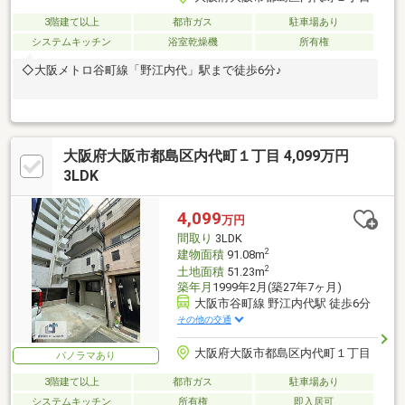
3階建て以上
都市ガス
駐車場あり
システムキッチン
浴室乾燥機
所有権
◇大阪メトロ谷町線「野江内代」駅まで徒歩6分♪
大阪府大阪市都島区内代町１丁目 4,099万円
3LDK
4,099
万円
間取り
3LDK
2
建物面積
91.08m
2
土地面積
51.23m
築年月
1999年2月(築27年7ヶ月)
大阪市谷町線 野江内代駅 徒歩6分
その他の交通
大阪府大阪市都島区内代町１丁目
パノラマあり
3階建て以上
都市ガス
駐車場あり
システムキッチン
所有権
即入居可