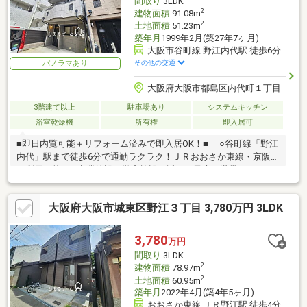
間取り
3LDK
2
建物面積
91.08m
2
土地面積
51.23m
築年月
1999年2月(築27年7ヶ月)
大阪市谷町線 野江内代駅 徒歩6分
その他の交通
パノラマあり
大阪府大阪市都島区内代町１丁目
3階建て以上
駐車場あり
システムキッチン
浴室乾燥機
所有権
即入居可
■即日内覧可能＋リフォーム済みで即入居OK！■ ○谷町線「野江
内代」駅まで徒歩6分で通勤ラクラク！ＪＲおおさか東線・京阪線
も利用可能 ○商業施設・学童施設が近く、子育て世帯にもおス
スメの好立地
大阪府大阪市城東区野江３丁目 3,780万円 3LDK
3,780
万円
間取り
3LDK
2
建物面積
78.97m
2
土地面積
60.95m
築年月
2022年4月(築4年5ヶ月)
おおさか東線 ＪＲ野江駅 徒歩4分