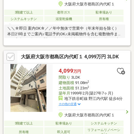
大阪府大阪市都島区内代町１
3階建て以上
都市ガス
駐車場あり
システムキッチン
浴室乾燥機
所有権
＼＼☆即日 案内OK☆／／年中無休で営業中（年末年始を除く）
本日21時までご案内♪電話予約OK♪未掲載物件を含む複数物件まと
めて案内OK♪谷町線「野江内代」駅徒歩6分！3駅利用可能な好立
地に位置する、全面リフォーム済の戸建てです♪・全居室6帖以上
のゆとりある3LDK・水回り設備一新のフルリフォーム済！即入居
大阪府大阪市都島区内代町１ 4,099万円 3LDK
可能物件☆・駐車スペース有♪お車をお持ちの方も安心！15帖の
LDKは家族が集まる心地よい空間。各部屋に収納がありすっきり
生活できます☆リフォーム済みのため追加費用を抑えて即入居可
4,099
万円
能！周辺にはスーパーや学校も揃い、子育て世帯におすすめ安心
間取り
3LDK
して暮らせる住環境です◎
2
建物面積
91.08m
2
土地面積
51.23m
築年月
1999年2月(築27年7ヶ月)
地下鉄谷町線 野江内代駅 徒歩6分
その他の交通
大阪府大阪市都島区内代町１
3階建て以上
駐車場あり
システムキッチン
リフォームリノベーシ
所有権
即入居可
ョン