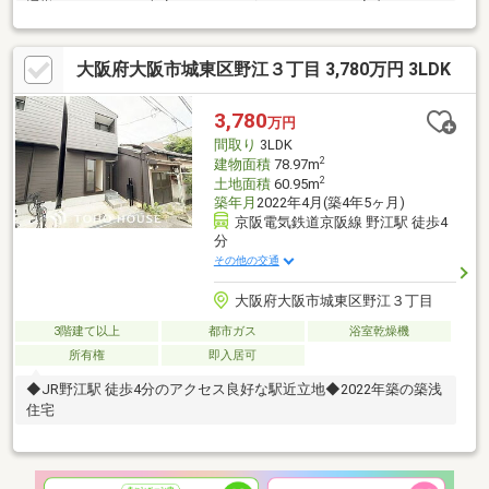
通勤らくらく♪ ○車庫あり！ワンボックスもＯＫ！室内きれいに
お使いです♪
大阪府大阪市城東区野江３丁目 3,780万円 3LDK
3,780
万円
間取り
3LDK
2
建物面積
78.97m
2
土地面積
60.95m
築年月
2022年4月(築4年5ヶ月)
京阪電気鉄道京阪線 野江駅 徒歩4
分
その他の交通
大阪府大阪市城東区野江３丁目
3階建て以上
都市ガス
浴室乾燥機
所有権
即入居可
◆JR野江駅 徒歩4分のアクセス良好な駅近立地◆2022年築の築浅
住宅