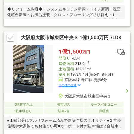
◆リフォーム内容◆・システムキッチン新調・トイレ新調・洗面
化粧台新調・お風呂塗装・クロス・フローリング貼り替え・ＬＤ
Ｋ拡張・ダウンライト・ハウスクリーニング◆各部屋6畳以上◆3
ＷＡＹアクセス可能♪◆通勤・通学に便利な好立地◆3ＬＤＫの使
いやすい間取りで、ファミリーにもおすすめの住まい！◆駐車ス
大阪府大阪市城東区中央３ 1億1,500万円 7LDK
ペース付きで、お車をお持ちの方も安心♪◆スーパー・コンビニ
など生活施設が充実した暮らしやすい住環境◆小・中学校も徒歩
圏内で、お子様のいるご家庭にもおすすめです◆リフォーム済な
1億1,500
万円
らではの清潔感あふれる住空間をぜひ現地でご体感ください！
間取り
7LDK
2
建物面積
213.9m
2
土地面積
132.23m
築年月
1972年1月(築54年8ヶ月)
京阪本線 野江駅 徒歩6分
その他の交通
大阪府大阪市城東区中央３
3階建て以上
都市ガス
ルーフバルコニー
駐車場あり
駐車2台
床暖房
■１階部分はフルリフォーム済みで新築同様のクオリティ■２世帯
住宅や大家族でもお住まい可■カーポート付き駐車場は２台駐車
可能でハイルーフの車体も駐車可■事務所兼住居として使用する