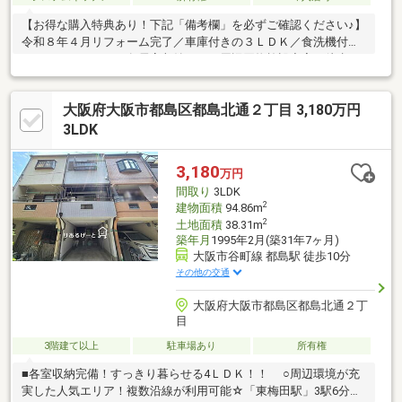
【お得な購入特典あり！下記「備考欄」を必ずご確認ください♪】
令和８年４月リフォーム完了／車庫付きの３ＬＤＫ／食洗機付き
システムキッチン／各居室収納あり／周辺買物施設充実／徒歩１
４分内で複数沿線利用可♪
大阪府大阪市都島区都島北通２丁目 3,180万円
3LDK
3,180
万円
間取り
3LDK
2
建物面積
94.86m
2
土地面積
38.31m
築年月
1995年2月(築31年7ヶ月)
大阪市谷町線 都島駅 徒歩10分
その他の交通
大阪府大阪市都島区都島北通２丁
目
3階建て以上
駐車場あり
所有権
■各室収納完備！すっきり暮らせる4ＬＤＫ！！ ○周辺環境が充
実した人気エリア！複数沿線が利用可能☆「東梅田駅」3駅6分で