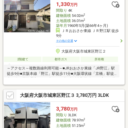
1,330
万円
間取り
4K
2
建物面積
54.02m
2
土地面積
36.01m
築年月
1960年5月(築66年4ヶ月)
ＪＲおおさか東線 ＪＲ野江駅 徒歩
9分
その他の交通
大阪府大阪市城東区野江２
2階建て
都市ガス
所有権
～アクセス～複数路線利用可能～■JRおおさか東線「JR野江」駅
徒歩9分■京阪本線「野江」駅徒歩11分■大阪環状線「京橋」駅徒
歩13分～周辺環境～■セブンイレブン大阪東野田町5丁目店まで徒
歩6分(約480m)■ライフ京橋店まで徒歩8分(約620m)■榎並小学校
まで徒歩9分(約720m)■蒲生中学校まで徒歩12分(約930m)
大阪府大阪市城東区野江３ 3,780万円 3LDK
3,780
万円
間取り
3LDK
2
建物面積
78.97m
2
土地面積
51.25m