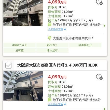
4,099
万円
間取り
3LDK
2
建物面積
91.08m
2
土地面積
51.23m
築年月
1999年2月(築27年7ヶ月)
地下鉄谷町線 野江内代駅 徒歩5分
その他の交通
大阪府大阪市都島区内代町１
3階建て以上
都市ガス
駐車場あり
所有権
即入居可
大阪府大阪市都島区内代町１ 4,099万円 3LDK
4,099
万円
間取り
3LDK
2
建物面積
91.08m
2
土地面積
51.23m
築年月
1999年2月(築27年7ヶ月)
地下鉄谷町線 野江内代駅 徒歩6分
その他の交通