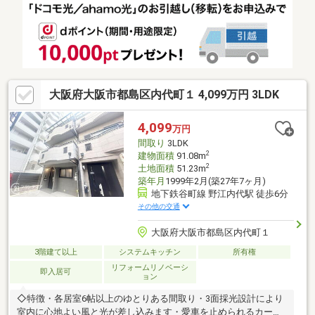
大阪府大阪市都島区内代町１ 4,099万円 3LDK
4,099
万円
間取り
3LDK
2
建物面積
91.08m
2
土地面積
51.23m
築年月
1999年2月(築27年7ヶ月)
地下鉄谷町線 野江内代駅 徒歩6分
その他の交通
大阪府大阪市都島区内代町１
3階建て以上
システムキッチン
所有権
リフォームリノベーシ
即入居可
ョン
◇特徴・各居室6帖以上のゆとりある間取り・3面採光設計により
室内に心地よい風と光が差し込みます・愛車を止められるカース