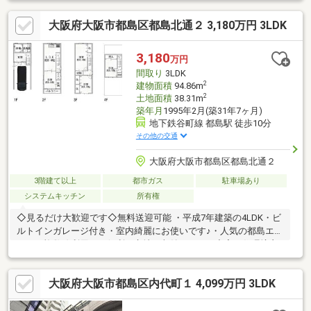
倉町まで約610ｍ・ファミリーマート内代町二丁目店まで約260
大阪府大阪市都島区都島北通２ 3,180万円 3LDK
ｍ・ローソン御幸町二丁目店まで約360ｍ・セブンイレブン大阪
高殿2丁目店まで約500ｍ
3,180
万円
間取り
3LDK
2
建物面積
94.86m
2
土地面積
38.31m
築年月
1995年2月(築31年7ヶ月)
地下鉄谷町線 都島駅 徒歩10分
その他の交通
大阪府大阪市都島区都島北通２
3階建て以上
都市ガス
駐車場あり
システムキッチン
所有権
◇見るだけ大歓迎です◇無料送迎可能 ・平成7年建築の4LDK・ビ
ルトインガレージ付き・室内綺麗にお使いです♪・人気の都島エリ
ア！・複数線利用可で便利な立地・収納スペース充実・住環境良
好・生活便利な周辺環境◆レスポンスは迅速に◆交渉は全力です
◆‐多忙なお客様の「面倒だな」をフルサポート致します‐◆「と
大阪府大阪市都島区内代町１ 4,099万円 3LDK
りあえず見たい」「他社でローンを断られた」「他社の物件もま
とめて見てみたい」「相談だけしてみたい」「しっかり交渉して
ほしい」「無駄を省きたい」等お気軽にご連絡下さいませ。