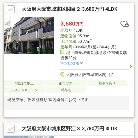
大阪府大阪市城東区関目２ 3,680万円 4LDK
3,680
万円
間取り
4LDK
2
建物面積
95.9m
2
土地面積
50.77m
築年月
1999年5月(築27年4ヶ月)
地下鉄長堀鶴見緑地線 今福鶴見駅
徒歩13分
その他の交通
大阪府大阪市城東区関目２
3階建て以上
都市ガス
駐車場あり
システムキッチン
所有権
現況空家、改装歴有り 室内綺麗にお使いです
大阪府大阪市城東区野江３ 3,780万円 3LDK