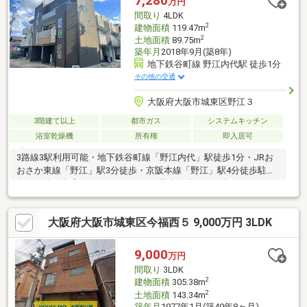
7,280
万円
間取り
4LDK
2
建物面積
119.47m
2
土地面積
89.75m
築年月
2018年9月(築8年)
地下鉄谷町線 野江内代駅 徒歩1分
その他の交通
大阪府大阪市城東区野江３
3階建て以上
都市ガス
システムキッチン
浴室乾燥機
所有権
即入居可
3路線3駅利用可能・地下鉄谷町線「野江内代」駅徒歩1分・JRお
おさか東線「野江」駅3分徒歩・京阪本線「野江」駅4分徒歩駐車
楽々可能な車庫、ファミリーカーも駐車可能です。大きい道路か
ら1本中に入りますので、閑静な住宅地です。室内綺麗にお使い
で、リフォーム無しで即入居可能です。
大阪府大阪市城東区今福西５ 9,000万円 3LDK
9,000
万円
間取り
3LDK
2
建物面積
305.38m
2
土地面積
143.34m
築年月
1977年1月(築49年8ヶ月)