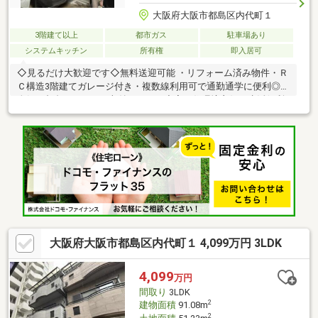
大阪府大阪市都島区内代町１
3階建て以上
都市ガス
駐車場あり
システムキッチン
所有権
即入居可
◇見るだけ大歓迎です◇無料送迎可能 ・リフォーム済み物件・Ｒ
Ｃ構造3階建てガレージ付き・複数線利用可で通勤通学に便利◎・
人気の都島エリア！・収納スペース充実・住環境良好・生活便利
な周辺環境◆レスポンスは迅速に◆交渉は全力です◆‐多忙なお客
様の「面倒だな」をフルサポート致します‐◆「とりあえず見た
い」「他社でローンを断られた」「他社の物件もまとめて見てみ
たい」「相談だけしてみたい」「しっかり交渉してほしい」「無
駄を省きたい」等お気軽にご連絡下さいませ。
大阪府大阪市都島区内代町１ 4,099万円 3LDK
4,099
万円
間取り
3LDK
2
建物面積
91.08m
2