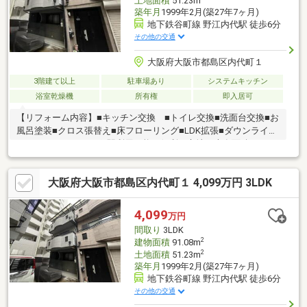
土地面積
51.23m
築年月
1999年2月(築27年7ヶ月)
地下鉄谷町線 野江内代駅 徒歩6分
その他の交通
大阪府大阪市都島区内代町１
3階建て以上
駐車場あり
システムキッチン
浴室乾燥機
所有権
即入居可
【リフォーム内容】■キッチン交換 ■トイレ交換■洗面台交換■お
風呂塗装■クロス張替え■床フローリング■LDK拡張■ダウンライト
■ハウスクリーニング3駅利用可能な便利な立地。専有面積91.08
㎡・3LDK！全居室6帖以上のゆとりある間取りでご家族でも快適
にお住まいいただけます充実のリフォームを実施。駐車スペース
大阪府大阪市都島区内代町１ 4,099万円 3LDK
付きで即入居可能。通勤・通学はもちろん、子育て世帯にもおす
すめの一邸です。
4,099
万円
間取り
3LDK
2
建物面積
91.08m
2
土地面積
51.23m
築年月
1999年2月(築27年7ヶ月)
地下鉄谷町線 野江内代駅 徒歩6分
その他の交通