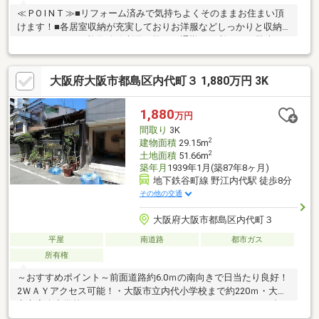
≪ P O I N T ≫■リフォーム済みで気持ちよくそのままお住まい頂
けます！■各居室収納が充実しておりお洋服などしっかりと収納
して頂けます！■複数路線利用可能でご通勤も便利です♪■駐車ス
ペース有でお車をお持ちの方も安心です♪〇「ご見学予約」は
赤色【見学予約(無料)】をタップ！〇「今すぐ見学したい」「詳
大阪府大阪市都島区内代町３ 1,880万円 3K
細が聞きたい」 青色【電話マーク】をタップ！ 物件名を
お申し付け下さいませ♪
1,880
万円
間取り
3K
2
建物面積
29.15m
2
土地面積
51.66m
築年月
1939年1月(築87年8ヶ月)
地下鉄谷町線 野江内代駅 徒歩8分
その他の交通
大阪府大阪市都島区内代町３
平屋
南道路
都市ガス
所有権
～おすすめポイント～前面道路約6.0ｍの南向きで日当たり良好！
2ＷＡＹアクセス可能！・大阪市立内代小学校まで約220ｍ・大阪
市立高倉中学校まで390ｍ・ショッピングセンター ベルファ都
島まで約780ｍ・関西スーパー内代店まで約480ｍ・ライフ都島高