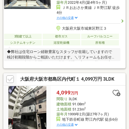
築年月
2022年4月(築4年5ヶ月)
ＪＲおおさか東線 ＪＲ野江駅 徒歩
4分
その他の交通
大阪府大阪市城東区野江３
3階建て以上
都市ガス
ルーフバルコニー
システムキッチン
浴室乾燥機
所有権
◆弊社は住宅ローン経験豊富なスタッフが在籍していますので
検討初期段階からご相談いただけます。＼リフォームもお任せく
ださい!!／水廻り新調やクロス張替、間取り変更など様々なプラン
に対応可能です♪ご検討中の方はお気軽にお問い合わせくださ
い!!・周辺環境が整った人気エリア・即日内覧+即引き渡し可能物
大阪府大阪市都島区内代町１ 4,099万円 3LDK
件・ファミリー向け収納豊富な3LDK・フラット35S適合証明書あ
り・周辺交通量が少ない閑静な住宅街◆◆◆不動産のことなら株
式会社ジノベーションへ◆◆◆住まい探しはもちろん相続相談な
4,099
万円
どもお任せください!!06-4309-8878までお問い合わせお待ちしてお
間取り
3LDK
ります。
2
建物面積
91.08m
2
土地面積
51.23m
築年月
1999年2月(築27年7ヶ月)
地下鉄谷町線 野江内代駅 徒歩6分
その他の交通