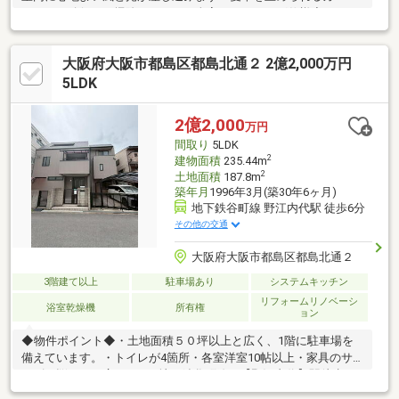
ペースを確保・お掃除のしやすい全室フローリング仕様◇リフォ
ーム内容・キッチン交換・トイレ交換・洗面台交換・お風呂塗
装・クロス張替え・床フローリング・LDK拡張・ダウンライト・
大阪府大阪市都島区都島北通２ 2億2,000万円
ハウスクリーニング◇立地・大阪市立内代小学校まで徒歩約5
分・大阪市立高倉中学校まで徒歩約7分◆◇弊社が選ばれる理由
5LDK
◆◇1．お金の扱い方のプロが資金計画をサポート！2．買い替え
などにも対応できる売却専門チームあり！3．最も低金利になるよ
2億2,000
万円
うに審査が可能！
間取り
5LDK
2
建物面積
235.44m
2
土地面積
187.8m
築年月
1996年3月(築30年6ヶ月)
地下鉄谷町線 野江内代駅 徒歩6分
その他の交通
大阪府大阪市都島区都島北通２
3階建て以上
駐車場あり
システムキッチン
リフォームリノベーシ
浴室乾燥機
所有権
ョン
◆物件ポイント◆・土地面積５０坪以上と広く、1階に駐車場を
備えています。・トイレが4箇所・各室洋室10帖以上・家具のサ
イズに悩まない広々LDK・地下鉄谷町線 【野江内代】駅徒歩6
分 【都島】駅徒歩12分