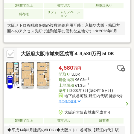
3階建て以上
都市ガス
駐車場あり
リフォームリノベーシ
所有権
ョン
大阪メトロ谷町線を始め複数路線利用可能！京橋や大阪・梅田方
面へのアクセス良好で通勤通学に便利な立地です♪☆2026年8月末
リフォーム完了予定☆・システムキッチン新調・システムバス新
調・洗面化粧台新調・全室、階段、廊下、トイレクロス貼り替え
などなど榎並小学校まで徒歩5分、蒲生中学校まで徒歩11分。周
大阪府大阪市城東区成育４ 4,580万円 5LDK
辺にはスーパーやドラッグストア等有♪リフォームの詳細やご質問
などお気軽にお問い合わせください。
4,580
万円
間取り
5LDK
2
建物面積
96.03m
2
土地面積
61.35m
築年月
2002年3月(築24年6ヶ月)
地下鉄谷町線 野江内代駅 徒歩6分
その他の交通
大阪府大阪市城東区成育４
3階建て以上
都市ガス
所有権
◆平成14年3月建築の5LDK♪◆大阪メトロ谷町線【野江内代】駅