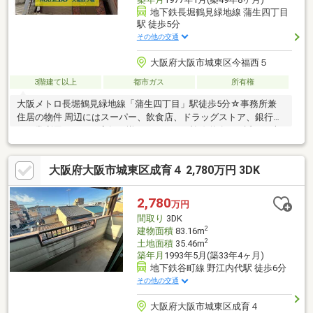
地下鉄長堀鶴見緑地線 蒲生四丁目
駅 徒歩5分
その他の交通
大阪府大阪市城東区今福西５
3階建て以上
都市ガス
所有権
大阪メトロ長堀鶴見緑地線「蒲生四丁目」駅徒歩5分☆事務所兼
住居の物件 周辺にはスーパー、飲食店、ドラッグストア、銀行な
ど日常利用しやすい店舗が揃っています。幹線道路にも近く、車
移動を併用する方も動きやすい環境です♪住宅街としての落ち着き
もあり、来客対応や在宅業務を行う際にも使い分け可！事務所利
大阪府大阪市城東区成育４ 2,780万円 3DK
用と居住スペースを一体で考えたい方にとって、日常の利便性と
アクセス性を両立しやすいおすすめの物件です。内装リフォーム
などでご自身のお好みの内装や間取りに変えることもでき理想の
2,780
万円
物件作りも可能☆
間取り
3DK
2
建物面積
83.16m
2
土地面積
35.46m
築年月
1993年5月(築33年4ヶ月)
地下鉄谷町線 野江内代駅 徒歩6分
その他の交通
大阪府大阪市城東区成育４