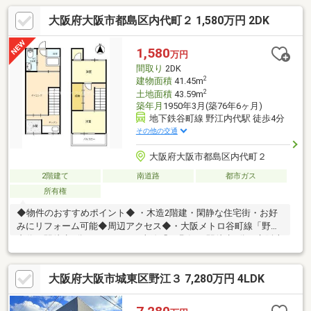
大阪府大阪市都島区内代町２ 1,580万円 2DK
1,580
万円
間取り
2DK
2
建物面積
41.45m
2
土地面積
43.59m
築年月
1950年3月(築76年6ヶ月)
地下鉄谷町線 野江内代駅 徒歩4分
その他の交通
大阪府大阪市都島区内代町２
2階建て
南道路
都市ガス
所有権
◆物件のおすすめポイント◆ ・木造2階建・閑静な住宅街・お好
みにリフォーム可能◆周辺アクセス◆・大阪メトロ谷町線「野江
内代」駅徒歩4分・JRおおさか東線「JR野江」駅徒歩8分・京阪本
線「野江」駅徒歩10分・関西スーパー内代店 徒歩2分・阪急オ
アシス高殿店 徒歩5分・内代公園 徒歩5分◆内覧予約受付中！
大阪府大阪市城東区野江３ 7,280万円 4LDK
お気軽にお問合せください♪ 【センチュリー21 ライフシステム
関目店】TEL:0120-80-4470