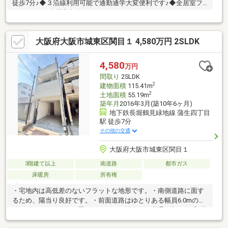
徒歩7分♪◆３沿線利用可能で通勤通学大変便利です♪◆全居室フ
ローリング♪全居室収納有♪
大阪府大阪市城東区関目１ 4,580万円 2SLDK
4,580
万円
間取り
2SLDK
2
建物面積
115.41m
2
土地面積
55.19m
築年月
2016年3月(築10年6ヶ月)
地下鉄長堀鶴見緑地線 蒲生四丁目
駅 徒歩7分
その他の交通
大阪府大阪市城東区関目１
3階建て以上
南道路
都市ガス
床暖房
所有権
・宅地内は高低差のないフラットな地形です。・南側道路に面す
るため、陽当り良好です。・前面道路はゆとりある幅員6.0mの道
路です。・LDKは約15畳あります。・陽当り・風通し良好な「2階
リビング」。・各居室に収納があります。・玄関にはシューズイ