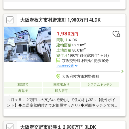
ります
大阪府枚方市村野東町 1,980万円 4LDK
1,980
万円
間取り
4LDK
2
建物面積
82.21m
2
土地面積
80.01m
築年月
1997年8月(築29年1ヶ月)
京阪交野線 村野駅 徒歩10分
その他の交通
大阪府枚方市村野東町
2階建て
駐車場あり
システムキッチン
所有権
即入居可
～月々５．２万円～の支払いで安心して住めるお家～【物件ポイ
ント】◆全居室収納付きでお部屋すっきり♪◆対面キッチンでお
子様の様子を見ながらお料理♪◆便利な和室付きで家族団らん♪◆
使い勝手の良い勝手口付きで家事も安心♪【周辺環境】・スーパ
ー 徒歩１６分♪・コンビニ 徒歩１１分♪・ドラックストア 徒
大阪府交野市郡津１ 2,980万円 3LDK
歩１６分♪・周辺施設充実で生活に便利な立地♪◇スーモに掲載さ