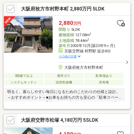
大阪府枚方市村野本町 2,880万円 5LDK
2,880
万円
間取り
5LDK
2
建物面積
127.08m
2
土地面積
78.44m
築年月
2002年12月(築23年9ヶ月)
京阪交野線 村野駅 徒歩8分
その他の交通
大阪府枚方市村野本町
3階建て以上
都市ガス
駐車場あり
システムキッチン
浴室乾燥機
所有権
明るく、暮らしやすい毎日になるためのこだわりの仕様と設計。
～おすすめポイント～■お車をお持ちの方も安心の「駐車スペー
ス１台」■日当たり・通風に優れた「バルコニー２カ所」■料理が
はかどる「ガスコンロ付きシステムキッチン」■大家族も安心の
「５LDK」■お子様の通学も安心「桜丘小学校」徒歩８分「予算内
大阪府交野市松塚 4,180万円 5SLDK
で理想の住まいを叶えたい」など、お客様の夢や希望をとことん
お聞かせください