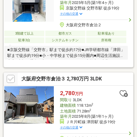
築年月
2025年5月(築1年4ヶ月)
京阪交野線 交野市駅 徒歩19分
その他の交通
大阪府交野市倉治２
3階建て以上
都市ガス
駐車場あり
駐車3台
システムキッチン
所有権
■京阪交野線「交野市」駅まで徒歩約17分■JR学研都市線「津田」
駅まで徒歩約19分■小・中学校まで徒歩15分圏内■周辺生活施設が
充実■大切な愛車を守るビルトインガレージ◇枚方・交野エリア
に強いのは住まいセレクト枚方店！！◇御浜住宅グループで「枚
方市内12年住宅着工棟数No.1」◇地域密着だからこその知識と情
大阪府交野市倉治３ 2,780万円 3LDK
報量でお客様にぴったりの物件をご紹介いたします
2,780
万円
間取り
3LDK
2
建物面積
118.12m
2
土地面積
71.28m
築年月
2025年8月(築1年1ヶ月)
ＪＲ片町線 津田駅 徒歩19分
その他の交通