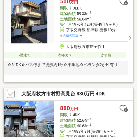
500
万円
間取り
3LDK
2
建物面積
59.33m
2
土地面積
58.04m
築年月
1976年12月(築49年9ヶ月)
京阪交野線 郡津駅 徒歩18分
その他の交通
大阪府枚方市茄子作１
2階建て
都市ガス
所有権
☆3LDK☆バス停まで徒歩約1分☆平坦地☆ベランダ2か所有り
大阪府枚方市村野高見台 880万円 4DK
880
万円
間取り
4DK
2
建物面積
62.64m
2
土地面積
60.63m
築年月
1988年3月(築38年6ヶ月)
京阪交野線 村野駅 徒歩18分