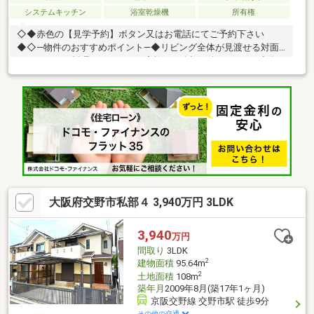
システムキッチン
浴室乾燥機
所有権
◇◆赤色の【見学予約】ボタン又はお電話にてご予約下さい
◆◇―物件のおすすめポイント―◆リビング全体が見渡せる対面
キッチン！お料理をしながらご家族との会話を楽しめます♪◆食
器洗浄乾燥機は手洗いよりも時間の節約が出来るので、子育てや
家事で忙しい家庭の味方です！◆雨の日や花粉の時期にも便利な
浴室乾燥機付き！冬場に心配なヒートショックも予防できて安心
です！◆火を使わないＩＨクッキングヒーターなら小さなお子様
ともお料理を楽しめます♪―周辺施設―・交野市立交野みらい学
園…約１４００ｍ・ＭＥＧＡドン・キホーテ交野店…約４５０ｍ・
ローソン交野私部西店…約４００ｍ
大阪府交野市私部４ 3,940万円 3LDK
3,940
万円
間取り
3LDK
2
建物面積
95.64m
2
土地面積
108m
築年月
2009年8月(築17年1ヶ月)
京阪交野線 交野市駅 徒歩9分
その他の交通