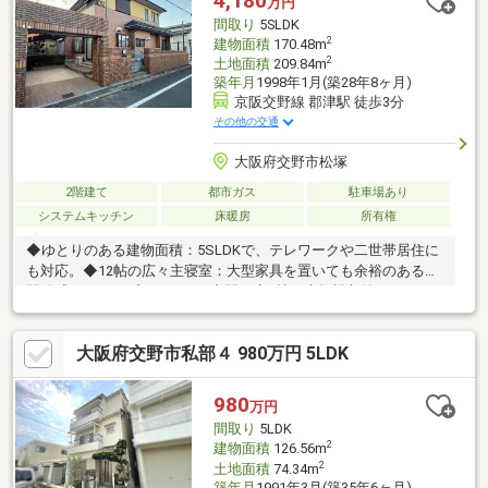
4,180
万円
間取り
5SLDK
2
建物面積
170.48m
2
土地面積
209.84m
築年月
1998年1月(築28年8ヶ月)
京阪交野線 郡津駅 徒歩3分
その他の交通
大阪府交野市松塚
2階建て
都市ガス
駐車場あり
システムキッチン
床暖房
所有権
◆ゆとりのある建物面積：5SLDKで、テレワークや二世帯居住に
も対応。◆12帖の広々主寝室：大型家具を置いても余裕のある、
開放感あふれるプライベート空間。◆6帖の大規模収納（WIC）：
衣類から大型荷物まで一括管理できる、部屋レベルの収納力。◆
南向きの庭と縁側：陽当たり良好な本格的な「縁側」で、四季を
大阪府交野市私部４ 980万円 5LDK
感じる丁寧な暮らしを実現。◆閑静な住環境：交野市松塚の落ち
着いた住宅街に位置し、子育て世帯にも最適。◆充実の部屋数＋
納戸：全居室5帖以上のゆとり設計で、家族それぞれの個室を確
980
万円
保。
間取り
5LDK
2
建物面積
126.56m
2
土地面積
74.34m
築年月
1991年3月(築35年6ヶ月)