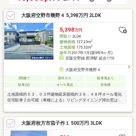
大阪府交野市幾野４ 5,398万円 2LDK
5,398
万円
間取り
2LDK
2
建物面積
127.23m
2
土地面積
175.32m
築年月
2017年1月(築9年8ヶ月)
京阪交野線 郡津駅 徒歩17分
大阪府交野市幾野４
2階建て
都市ガス
駐車場あり
駐車2台
オール電化
所有権
土地面積約５３．０３坪建物延床面積約３８．４８坪オール電化
住宅駐車２台可能（車種による）リビングダイニング掃出窓は電
動シャッター長期優良住宅
大阪府枚方市茄子作１ 500万円 3LDK