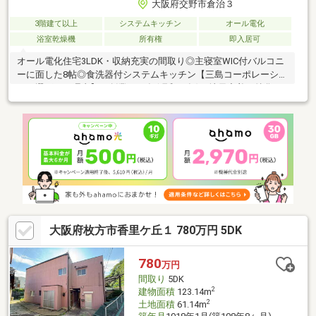
大阪府交野市倉治３
3階建て以上
システムキッチン
オール電化
浴室乾燥機
所有権
即入居可
オール電化住宅3LDK・収納充実の間取り◎主寝室WIC付バルコニ
ーに面した8帖◎食洗器付システムキッチン【三島コーポレーショ
ンが選ばれる理由】・創業1949年(昭和24年)。地元密着に特化
し、不動産業務全般のご提案と誰もが気軽に利用いただける「不
動産のコンビニ」を目指しております。不動産のことなら信頼と
実績の三島コーポレーションに何でもお任せ下さい。先ずはお気
軽にお問合せと物件をご内見ご確認ください。お部屋の中を360°
見渡せるパノラマ画像をページ下の「弊社ホームページにも掲
載」から確認いただけます↓↓↓
大阪府枚方市香里ケ丘１ 780万円 5DK
780
万円
間取り
5DK
2
建物面積
123.14m
2
土地面積
61.14m