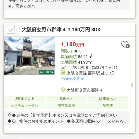
○南向きにつき日当たり良好※駐車場寸法：奥行4.98ｍ、幅2.34
ｍ、高さ2.28ｍ
大阪府交野市郡津４ 1,180万円 3DK
1,180
万円
間取り
3DK
2
建物面積
85.42m
2
土地面積
41.98m
築年月
1999年8月(築27年1ヶ月)
京阪交野線 郡津駅 徒歩7分
その他の交通
大阪府交野市郡津４
3階建て以上
都市ガス
駐車場あり
システムキッチン
浴室乾燥機
所有権
◇◆赤色の【見学予約】ボタン又はお電話にてご予約下さい
◆◇―物件のおすすめポイント―◆各居室に収納スペースがある
ので収納家具の配置を最低限に、衣類や寝具などをすっきり収納
いただけます！◆ロフト付きのため、オフシーズンの衣類や寝具
などかさばるアイテムをまとめて片付けられます♪◆三ツ口コン