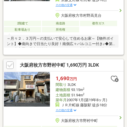
その他の交通
大阪府枚方市村野高見台
2階建て
南道路
都市ガス
駐車場あり
所有権
～月々２．３万円～の支払いで安心して住めるお家～【物件ポイ
ント】◆南向きで日当たり良好！南側広々バルコニー付き♪◆第
一種中高層住居専用地域で穏やかな住まい♪◆都市ガス・上下水
道完備！収益物件としても♪◆プライベート空間が確保しやすい
４ＤＫ♪【周辺環境】・スーパー 徒歩６分♪・コンビニ 徒歩２
大阪府枚方市野村中町 1,690万円 3LDK
分♪・小学校 徒歩３分♪・周辺施設充実で生活に便利な立地♪◇
スーモに掲載されていない物件情報も多数有！地域密着の担当ス
タッフにお気軽にご相談下さい！◇当社の営業スタッフは住宅ロ
1,690
万円
ーンアドバイザーの資格があり、お客様に合わせた資金計画をご
間取り
3LDK
提案致します！ご安心下さい！
2
建物面積
93.15m
2
土地面積
51.94m
築年月
2007年1月(築19年8ヶ月)
ＪＲ片町線 藤阪駅 徒歩18分
その他の交通
大阪府枚方市野村中町