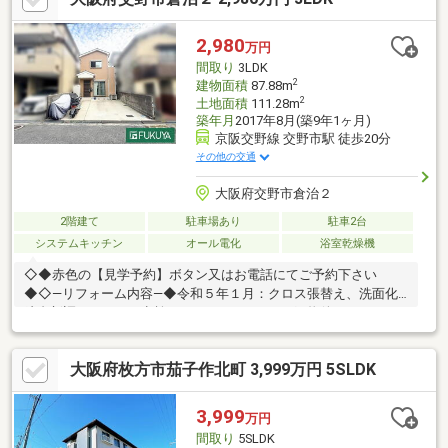
り収納できる頼もしいウォークインクローゼット付き♪◆カウン
ターキッチン採用でキッチンからリビング全体を見渡せる子育て
2,980
万円
中のご家族にも嬉しいつくりです♪―周辺施設―・交野市立倉治小
間取り
3LDK
学校…約９００ｍ・交野市立第二中学校…約６００ｍ
2
建物面積
87.88m
2
土地面積
111.28m
築年月
2017年8月(築9年1ヶ月)
京阪交野線 交野市駅 徒歩20分
その他の交通
大阪府交野市倉治２
2階建て
駐車場あり
駐車2台
システムキッチン
オール電化
浴室乾燥機
◇◆赤色の【見学予約】ボタン又はお電話にてご予約下さい
◆◇―リフォーム内容―◆令和５年１月：クロス張替え、洗面化
粧台新調、シロアリ点検、ハウスクリーニング―物件のおすすめ
ポイント―◇１階に水廻りが集中しており、朝晩の忙しい時間帯
の家事時短にもつながる嬉しい導線◎◇ＩＨクッキングヒーター
大阪府枚方市茄子作北町 3,999万円 5SLDK
なのでさっと一拭きでお手入れできるので時短になり、お子様と
もお料理を楽しめます♪◇浴室乾燥機つきのユニットバスは洗濯
物が乾きにくい時期にも大活躍しそうですね。 窓がついている
3,999
万円
ので風通しもよく、カビ対策にも◎―周辺施設―・交野市立倉治小
間取り
5SLDK
学校…約１０００ｍ・交野市立第二中学校…約９００ｍ