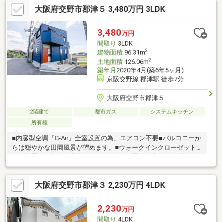
大阪府交野市郡津５ 3,480万円 3LDK
ロ・魚焼きグリル付きで同時にたくさんの調理をすることが出来
るシステムキッチン！◆浴室乾燥機付きなので乾燥機能で雨の日
や花粉の時期も気にせず洗濯物を乾かすことが出来ます！―周辺
3,480
万円
施設―・交野市立郡津小学校…約３００ｍ・交野市立第二中学校…
間取り
3LDK
約１０００ｍ・万代郡津店…約３００ｍ
2
建物面積
96.31m
2
土地面積
126.06m
築年月
2020年4月(築6年5ヶ月)
京阪交野線 郡津駅 徒歩7分
大阪府交野市郡津５
2階建て
都市ガス
システムキッチン
所有権
■内臓型空調『G-Air』全室設置の為、エアコン不要■バルコニーか
らは穏やかな田園風景が望めます。■ウォークインクローゼット2
箇所設置の為収納が豊富！■カウンター設置の書斎あり■1階LDK
約16.1帖の為、広々とお使いいただけます。
大阪府交野市郡津３ 2,230万円 4LDK
2,230
万円
間取り
4LDK