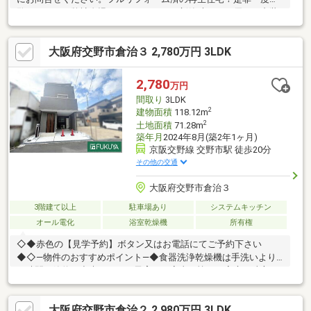
覧ください。弊社自慢のリフォームは、新築時よりも優れた内装
と、お喜びの声多数頂いております♪◆リフォーム内容2019年1
月 外壁塗装2023年5月 防蟻工事2025年11月フルリフォームシ
大阪府交野市倉治３ 2,780万円 3LDK
ステムキッチンユニットバス 洗面化粧台トイレ建具 交換フロ
ーリング上貼りクロス 張替ダウンライト 設置シーリングライ
ト 設置下駄箱 新調新築のように生まれ変わったきれいなお部
2,780
万円
屋です♪お気軽にお問い合わせください(*^^*)
間取り
3LDK
2
建物面積
118.12m
2
土地面積
71.28m
築年月
2024年8月(築2年1ヶ月)
京阪交野線 交野市駅 徒歩20分
その他の交通
大阪府交野市倉治３
3階建て以上
駐車場あり
システムキッチン
オール電化
浴室乾燥機
所有権
◇◆赤色の【見学予約】ボタン又はお電話にてご予約下さい
◆◇―物件のおすすめポイント―◆食器洗浄乾燥機は手洗いより
も時間の節約が出来るので、子育てや家事で忙しい家庭の味方で
す！◆浴室乾燥機は雨の日のお洗濯はもちろん、黄砂、花粉の季
節でも安心してお洗濯ができ、冬場に心配なヒートショックも予
大阪府交野市倉治２ 2,980万円 3LDK
防できて安心です♪◆季節ごとの入れ替えをしなくても、たっぷ