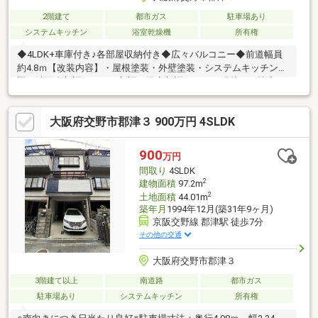
2階建て
都市ガス
駐車場あり
システムキッチン
浴室乾燥機
所有権
◆4LDK+車庫付き♪各部屋収納付き◆広々バルコニー◆前道幅員
約4.8ｍ【改装内容】・屋根塗装・外壁塗装・システムキッチン新
調・洗面台新調・トイレ新調・浴室新調・クロス張替え 等◇ぜ
ひお気軽に現地見学予約してください♪【フリーダイヤル☆0120-
86-0301】＼＼資料請求をご希望される方は、【オレンジのボタ
大阪府交野市郡津３ 900万円 4SLDK
ン】をクリックしてお問い合わせくださいね／／
900
万円
間取り
4SLDK
2
建物面積
97.2m
2
土地面積
44.01m
築年月
1994年12月(築31年9ヶ月)
京阪交野線 郡津駅 徒歩7分
その他の交通
大阪府交野市郡津３
3階建て以上
南道路
都市ガス
駐車場あり
システムキッチン
所有権