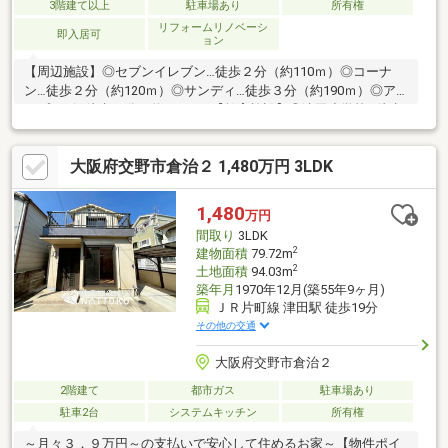
3階建て以上
駐車場あり
所有権
リフォームリノベーシ
即入居可
ョン
【周辺施設】◎セブンイレブン…徒歩２分（約110ｍ）◎コーナ
ン…徒歩２分（約120ｍ）◎サンディ…徒歩３分（約190ｍ）◎ア
ルプラザ…徒歩10分（約750ｍ）【教育施設】◎津田小学校…徒歩
７分（約500ｍ）◎津田中学校…徒歩７分（約500ｍ）【2026年２
月内装リフォーム済】・洗面台交換・洗濯パン交換・トイレ交
大阪府交野市倉治２ 1,480万円 3LDK
換・畳表替え・障子張り替え・全室クロス張り替え・洗面トイレ
ＣＦ張り替え・コンセントプレート交換・玄関ダウンライト施
工・下駄箱新調・ポスト新調・ハウスクリーニング
1,480
万円
間取り
3LDK
2
建物面積
79.72m
2
土地面積
94.03m
築年月
1970年12月(築55年9ヶ月)
ＪＲ片町線 津田駅 徒歩19分
その他の交通
大阪府交野市倉治２
2階建て
都市ガス
駐車場あり
駐車2台
システムキッチン
所有権
～月々３．９万円～の支払いで安心して住めるお家～【物件ポイ