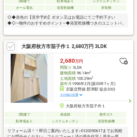
2階建て
駐車場あり
システムキッチン
オール電化
浴室乾燥機
所有権
◇◆赤色の【見学予約】ボタン又はお電話にてご予約下さい
◆◇―物件のおすすめポイント―◆浴室乾燥機つきのユニットバ
スは洗濯物が乾きにくい時期にも大活躍しそうですね。 窓がつ
いているので風通しもよく、カビ対策にも◎◆ＩＨクッキングヒ
ーターなら火を使わないので小さなお子様ともお料理を楽しめま
大阪府枚方市茄子作１ 2,680万円 3LDK
す！◆訪問者の顔が確認できるモニター付きインターホン装備
で、お子様のお留守番にも安心です！◆現況２ＬＤＫ→３ＬＤＫ
に間取り変更可能！（リフォーム費用別途要）―周辺施設―・交野
2,680
万円
市立倉治小学校…約１０００ｍ・交野市立第二中学校…約４００
間取り
3LDK
ｍ・スギ薬局倉治店…約２７０ｍ
2
建物面積
96.14m
2
土地面積
100.29m
築年月
1996年2月(築30年7ヶ月)
京阪交野線 郡津駅 徒歩20分
その他の交通
大阪府枚方市茄子作１
2階建て
南道路
都市ガス
駐車場あり
システムキッチン
浴室乾燥機
リフォーム済＾＾即日ご案内いたします♪0120390617までお気軽
にお問合せください。フルリフォーム済の再生住宅！是非一度ご