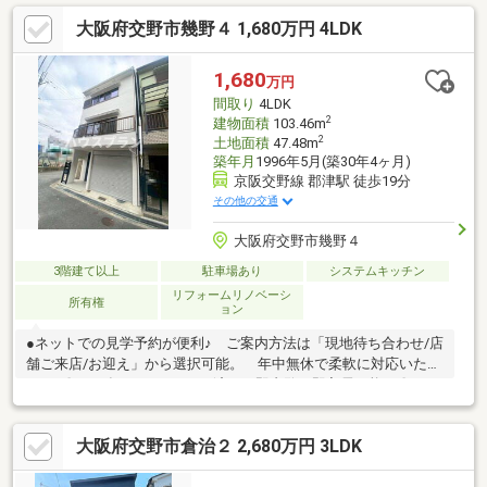
りあるバルコニー●駐車場完備でお車でのご来店も安心●キッズス
大阪府交野市幾野４ 1,680万円 4LDK
ペース完備●Google口コミにて高評価を頂いております♪●住宅ロ
ーンのご相談が増加傾向にあります。 不安や疑問を一緒に解決
していきましょう！他社・他サイトの掲載物件もまとめてご見
1,680
万円
学・ご提案可能です♪ぜひご相談ください(^^)
間取り
4LDK
2
建物面積
103.46m
2
土地面積
47.48m
築年月
1996年5月(築30年4ヶ月)
京阪交野線 郡津駅 徒歩19分
その他の交通
大阪府交野市幾野４
3階建て以上
駐車場あり
システムキッチン
リフォームリノベーシ
所有権
ョン
●ネットでの見学予約が便利♪ ご案内方法は「現地待ち合わせ/店
舗ご来店/お迎え」から選択可能。 年中無休で柔軟に対応いたし
ます♪〇2025年6月リフォーム済みで即内覧・即入居可能！〇シス
テムキッチン新調〇照明器具新調〇東幾野ちびっこ広場 徒歩5分
●駐車場完備でお車でのご来店も安心●キッズスペース完備
大阪府交野市倉治２ 2,680万円 3LDK
●Google口コミにて高評価を頂いております♪●住宅ローンのご相
談が増加傾向にあります。 不安や疑問を一緒に解決していきま