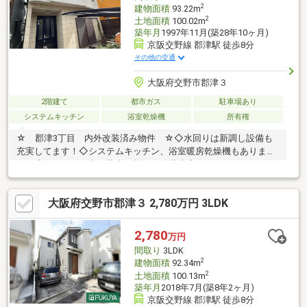
2
建物面積
93.22m
2
土地面積
100.02m
築年月
1997年11月(築28年10ヶ月)
京阪交野線 郡津駅 徒歩8分
その他の交通
大阪府交野市郡津３
2階建て
都市ガス
駐車場あり
システムキッチン
浴室乾燥機
所有権
☆ 郡津3丁目 内外改装済み物件 ☆◇水回りは新調し設備も
充実してます！◇システムキッチン、浴室暖房乾燥機もありま
す！◇ハイルーフ車も駐車可能！☆改装内容☆・システムキッチ
ン新調・洗面台新調・トイレ新調・浴室新調 浴室暖房乾燥機付
き・外壁塗装済・クロス張替え・その他多数ございます！ＥＤＧ
大阪府交野市郡津３ 2,780万円 3LDK
Ｅ ＨＯＵＳＥには常時4000件以上の物件をご紹介！宅地建物取
引主任、住宅ローンアドバイザー、司法書士など不動産のプロフ
ェッショナルが揃っているのでお気軽にご相談ください。他にな
2,780
万円
くてもココならきっと、希望の不動産物件が見つかります。
間取り
3LDK
2
建物面積
92.34m
2
土地面積
100.13m
築年月
2018年7月(築8年2ヶ月)
京阪交野線 郡津駅 徒歩8分