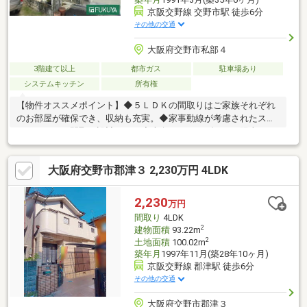
京阪交野線 交野市駅 徒歩6分
その他の交通
大阪府交野市私部４
3階建て以上
都市ガス
駐車場あり
システムキッチン
所有権
【物件オススメポイント】◆５ＬＤＫの間取りはご家族それぞれ
のお部屋が確保でき、収納も充実。◆家事動線が考慮されたスト
レスフリーな間取り設計です。◆南向きベランダにつき陽当たり
良好。◆ＬＤＫ約１６．７帖とゆったりお寛ぎいただけます。■
周辺施設■・交野みらい学園まで徒歩約１４００ｍ・交野幼稚園
大阪府交野市郡津３ 2,230万円 4LDK
まで徒歩約６５０ｍ・万代郡津店まで徒歩約５５０ｍ・ラッキー
交野店まで徒歩約６５０ｍ・セブンイレブン交野私部４丁目店ま
で徒歩約４５０ｍ・キリン堂交野店まで徒歩約４５０ｍ※駐車場
2,230
万円
台数は車種によります。※写真中の家具等の調度品は売買対象に
間取り
4LDK
含まれません。
2
建物面積
93.22m
2
土地面積
100.02m
築年月
1997年11月(築28年10ヶ月)
京阪交野線 郡津駅 徒歩6分
その他の交通
大阪府交野市郡津３