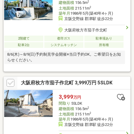
2
建物面積
156.5m
2
土地面積
215.11m
築年月
1986年5月(築40年4ヶ月)
京阪交野線 郡津駅 徒歩22分
大阪府枚方市茄子作北町
2階建て
都市ガス
駐車場あり
駐車2台
システムキッチン
所有権
8/6(木)～8/9(日)予約制見学会開催※当日予約OK。ご希望日をお知
らせください。
大阪府枚方市茄子作北町 3,999万円 5SLDK
3,999
万円
間取り
5SLDK
2
建物面積
156.5m
2
土地面積
215.11m
築年月
1986年5月(築40年4ヶ月)
京阪交野線 郡津駅 徒歩22分