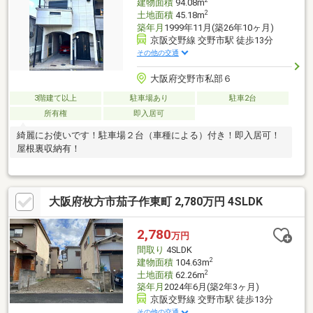
2
建物面積
94.08m
2
土地面積
45.18m
築年月
1999年11月(築26年10ヶ月)
京阪交野線 交野市駅 徒歩13分
その他の交通
大阪府交野市私部６
3階建て以上
駐車場あり
駐車2台
所有権
即入居可
綺麗にお使いです！駐車場２台（車種による）付き！即入居可！
屋根裏収納有！
大阪府枚方市茄子作東町 2,780万円 4SLDK
2,780
万円
間取り
4SLDK
2
建物面積
104.63m
2
土地面積
62.26m
築年月
2024年6月(築2年3ヶ月)
京阪交野線 交野市駅 徒歩13分
その他の交通