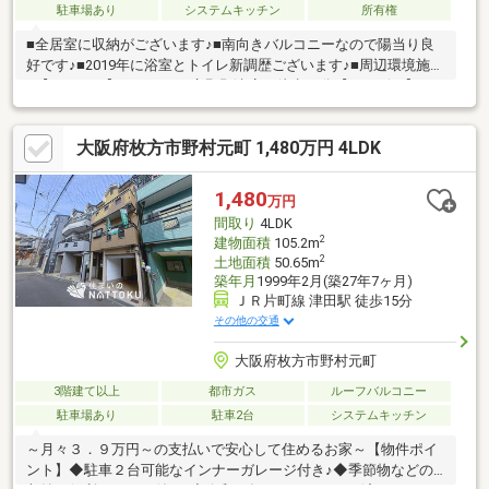
駐車場あり
システムキッチン
所有権
■全居室に収納がございます♪■南向きバルコニーなので陽当り良
好です♪■2019年に浴室とトイレ新調歴ございます♪■周辺環境施設
■【スーパー】 サンディ交野郡津店：徒歩14分【コンビニ】
ローソン枚方春日西町一丁目店：徒歩10分【コンビニ】 ミニス
トップ枚方村野高見台店：徒歩15分【ドラッグストア】 ドラッ
大阪府枚方市野村元町 1,480万円 4LDK
グアカカベ桜丘店：徒歩15分【中学校】 交野市立第二中学校：
徒歩17分【小学校】 交野市立郡津小学校：徒歩14分ご覧いただ
きありがとうございます。ぜひお気軽にお問い合わせください。
1,480
万円
間取り
4LDK
2
建物面積
105.2m
2
土地面積
50.65m
築年月
1999年2月(築27年7ヶ月)
ＪＲ片町線 津田駅 徒歩15分
その他の交通
大阪府枚方市野村元町
3階建て以上
都市ガス
ルーフバルコニー
駐車場あり
駐車2台
システムキッチン
～月々３．９万円～の支払いで安心して住めるお家～【物件ポイ
ント】◆駐車２台可能なインナーガレージ付き♪◆季節物などの