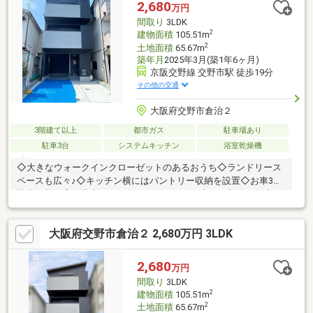
しょう！他社・他サイトの掲載物件もまとめてご見学・ご提案可
2,680
万円
能です♪ぜひご相談ください(^^)
間取り
3LDK
2
建物面積
105.51m
2
土地面積
65.67m
築年月
2025年3月(築1年6ヶ月)
京阪交野線 交野市駅 徒歩19分
その他の交通
大阪府交野市倉治２
3階建て以上
都市ガス
駐車場あり
駐車3台
システムキッチン
浴室乾燥機
◇大きなウォークインクローゼットのあるおうち◇ランドリース
ペースも広々♪◇キッチン横にはパントリー収納を設置◇お車3台
駐車可能な広い駐車スペースもございます♪※車種に制限あり◇2
階にはワイドインナーバルコニ－！◇3階にももちろんバルコニ
ーがあるのでお洗濯物、お布団等広々とお使いいただけます♪◇
大阪府交野市倉治２ 2,680万円 3LDK
周辺の買い物施設も充実♪【周辺環境】・万代倉治店 徒歩11
分・ローソン交野倉治一丁目店 徒歩9分・スギ薬局倉治店 徒歩
5分・倉治小学校 徒歩12分・第二中学校 徒歩10分・交野倉治
2,680
万円
郵便局 徒歩5分・倉治図書館 徒歩8分 ほか
間取り
3LDK
2
建物面積
105.51m
2
土地面積
65.67m