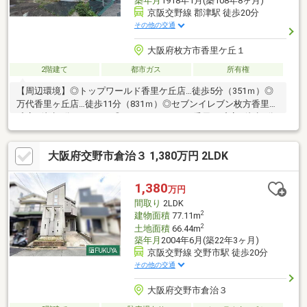
築年月
1918年1月(築108年8ヶ月)
京阪交野線 郡津駅 徒歩20分
その他の交通
大阪府枚方市香里ケ丘１
2階建て
都市ガス
所有権
【周辺環境】◎トップワールド香里ケ丘店…徒歩5分（351ｍ）◎
万代香里ヶ丘店…徒歩11分（831ｍ）◎セブンイレブン枚方香里ケ
丘店…徒歩7分（505ｍ）◎ココカラファイン香里ケ丘店…徒歩4分
（304ｍ）◎枚方香里ヶ丘郵便局…徒歩9分（701ｍ）◎枚方市役所
香里ヶ丘支所…徒歩9分（685ｍ）◎開成小学校…徒歩8分（580
大阪府交野市倉治３ 1,380万円 2LDK
ｍ）◎第四中学校…徒歩16分（1248ｍ）◎みずき敬愛保育園…徒
歩8分（590ｍ）
1,380
万円
間取り
2LDK
2
建物面積
77.11m
2
土地面積
66.44m
築年月
2004年6月(築22年3ヶ月)
京阪交野線 交野市駅 徒歩20分
その他の交通
大阪府交野市倉治３