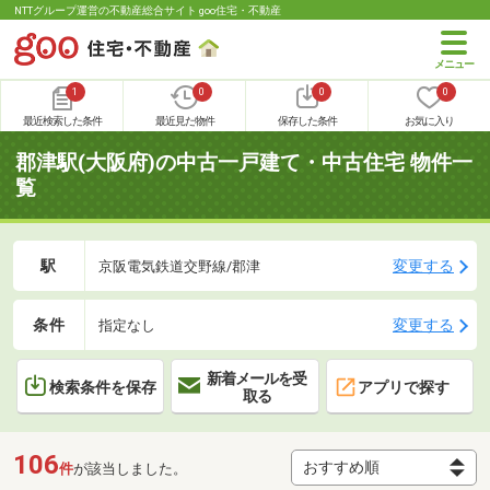
NTTグループ運営の不動産総合サイト goo住宅・不動産
1
0
0
0
最近検索した条件
最近見た物件
保存した条件
お気に入り
郡津駅(大阪府)の中古一戸建て・中古住宅 物件一
覧
駅
変更する
京阪電気鉄道交野線/郡津
条件
変更する
指定なし
新着メールを受
検索条件を保存
アプリで探す
取る
106
件
が該当しました。