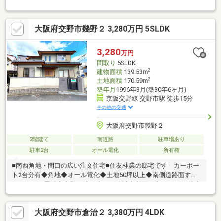
収納に便利なロフト付き♪◆令和７年８月リフォーム済できれい
な室内♪◆各居室収納付きでお部屋スッキリ片付く４ＬＤＫ♪【周
辺環境】・スーパー 徒歩１１分♪・コンビニ 徒歩８分♪・小学
大阪府交野市幾野２ 3,280万円 5SLDK
校 徒歩７分♪・周辺施設充実で生活に便利な立地♪◇スーモに掲
載されていない物件情報も多数有！地域密着の担当スタッフにお
気軽にご相談下さい！◇当社の営業スタッフは住宅ローンアドバ
3,280
万円
イザーの資格があり、お客様に合わせた資金計画をご提案致しま
間取り
5SLDK
す！ご安心下さい！
2
建物面積
139.53m
2
土地面積
170.59m
築年月
1996年3月(築30年6ヶ月)
京阪交野線 交野市駅 徒歩15分
その他の交通
大阪府交野市幾野２
2階建て
南道路
駐車場あり
駐車2台
オール電化
所有権
■南西角地・間口の広い注文住宅■住友林業の邸宅です カーポー
ト2台分有◆角地◆オール電化◆土地50坪以上◆南側道路面す◆
ＬＤＫ１５畳以上◆即引渡可◆２沿線以上利用可◆スーパー 徒歩
10分以内◆市街地が近い◆陽当り良好◆閑静な住宅地◆前道６ｍ
以上◆対面式キッチン◆ハイルーフ駐車場◆トイレ２ヶ所◆浴室
大阪府交野市倉治２ 3,380万円 4LDK
１坪以上◆南庭◆浴室に窓◆吹抜け◆通風良好◆全居室６畳以上