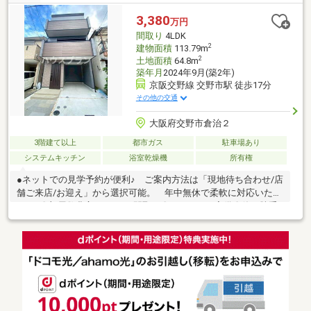
◆平坦地◆周辺交通量少なめ◆隣家との間隔が大きい
3,380
万円
間取り
4LDK
2
建物面積
113.79m
2
土地面積
64.8m
築年月
2024年9月(築2年)
京阪交野線 交野市駅 徒歩17分
その他の交通
大阪府交野市倉治２
3階建て以上
都市ガス
駐車場あり
システムキッチン
浴室乾燥機
所有権
●ネットでの見学予約が便利♪ ご案内方法は「現地待ち合わせ/店
舗ご来店/お迎え」から選択可能。 年中無休で柔軟に対応いたし
ます♪〇部屋数豊富な4LDKの間取り〇パントリー完備〇使い勝手
の良いカウンター付きキッチン〇ゆとりある可動棚付きの洗面所
〇バルコニー2か所●駐車場完備でお車でのご来店も安心●キッズ
スペース完備●Google口コミにて高評価を頂いております♪●住宅
ローンのご相談が増加傾向にあります。 不安や疑問を一緒に解
決していきましょう！他社・他サイトの掲載物件もまとめてご見
学・ご提案可能です♪ぜひご相談ください(^^)