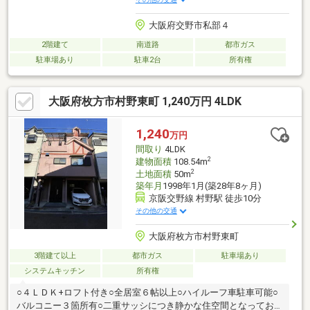
大阪府交野市私部４
2階建て
南道路
都市ガス
駐車場あり
駐車2台
所有権
大阪府枚方市村野東町 1,240万円 4LDK
1,240
万円
間取り
4LDK
2
建物面積
108.54m
2
土地面積
50m
築年月
1998年1月(築28年8ヶ月)
京阪交野線 村野駅 徒歩10分
その他の交通
大阪府枚方市村野東町
3階建て以上
都市ガス
駐車場あり
システムキッチン
所有権
○４ＬＤＫ+ロフト付き○全居室６帖以上○ハイルーフ車駐車可能○
バルコニー３箇所有○二重サッシにつき静かな住空間となってお