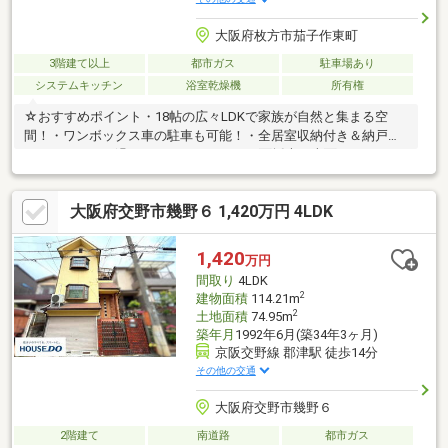
大阪府枚方市茄子作東町
3階建て以上
都市ガス
駐車場あり
システムキッチン
浴室乾燥機
所有権
☆おすすめポイント・18帖の広々LDKで家族が自然と集まる空
間！・ワンボックス車の駐車も可能！・全居室収納付き＆納戸あ
りでスッキリお過ごしいただけます♪・3面採光＆南面バルコニー
で陽当たり・通風良好☆暮らしやすい住環境・スーパー 徒歩10分
以内・市街地も近く、生活利便性◎・閑静な住宅街で子育てにも
大阪府交野市幾野６ 1,420万円 4LDK
安心住宅大情報館は常時4000件以上の物件をご紹介！宅地建物取
引主任、住宅ローンアドバイザー、司法書士など不動産のプロフ
ェッショナルが揃っているのでお気軽にご相談ください。他にな
1,420
万円
くてもココならきっと、希望の不動産物件が見つかります。
間取り
4LDK
2
建物面積
114.21m
2
土地面積
74.95m
築年月
1992年6月(築34年3ヶ月)
京阪交野線 郡津駅 徒歩14分
その他の交通
大阪府交野市幾野６
2階建て
南道路
都市ガス