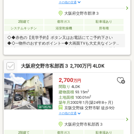
その他の交通
大阪府交野市郡津３
2階建て
都市ガス
駐車場あり
システムキッチン
浴室乾燥機
所有権
◇◆赤色の【見学予約】ボタン又はお電話にてご予約下さい
◆◇―物件のおすすめポイント―◆大画面TVも大丈夫なインテリ
アプランが考えやすい約１９．５帖の広々リビング！◆各居室に
収納スペースがあるので収納家具の配置を最低限に、衣類や寝具
などをすっきり収納できます！◆浴室乾燥機は雨の日のお洗濯は
大阪府交野市私部西３ 2,700万円 4LDK
もちろん、黄砂、花粉の季節でも安心してお洗濯ができ、冬場に
心配なヒートショックも予防できて安心♪◆京阪交野線「郡津」
駅徒歩８分！駅まで平坦地ですので、徒歩やベビーカーを押して
2,700
万円
のお出かけも自転車での移動も快適です！―周辺施設―・交野市立
間取り
4LDK
郡津小学校…約３００ｍ・交野市立第二中学校…約６５０ｍ
2
建物面積
93.15m
2
土地面積
100.01m
築年月
2002年1月(築24年8ヶ月)
京阪交野線 交野市駅 徒歩9分
その他の交通
大阪府交野市私部西３
2階建て
都市ガス
駐車場あり