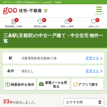
NTTグループ運営の不動産総合サイト goo住宅・不動産
1
0
0
0
最近検索した条件
最近見た物件
保存した条件
お気に入り
三条駅(京都府)の中古一戸建て・中古住宅 物件一
覧
駅
変更する
京阪電気鉄道京阪線/三条
条件
変更する
指定なし
新着メールを受
検索条件を保存
アプリで探す
取る
33
件
が該当しました。