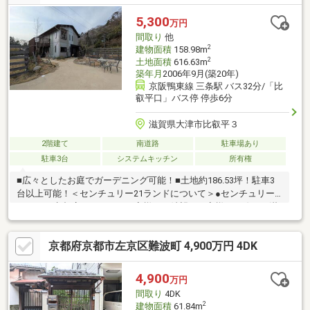
京都市動物園…歩１６分まずはお電話を！「ＳＵＵＭＯを見て」
とお問い合わせください♪掲載しきれない情報や、水面下の最新情
5,300
万円
報をお送りいたします！
間取り
他
2
建物面積
158.98m
2
土地面積
616.63m
築年月
2006年9月(築20年)
京阪鴨東線 三条駅 バス32分/「比
叡平口」バス停 停歩6分
滋賀県大津市比叡平３
2階建て
南道路
駐車場あり
駐車3台
システムキッチン
所有権
■広々としたお庭でガーデニング可能！■土地約186.53坪！駐車3
台以上可能！＜センチュリー21ランドについて＞●センチュリー
21ランド京都店は・・・ お客様のご希望をお客様の目線でご満
足いただけるお住いを全力でお探し致します！●購入・売却・ロ
ーンのご相談など、些細なことでもお気軽にご相談下さいませ！
京都府京都市左京区難波町 4,900万円 4DK
●リフォームのご相談も承っております。○京阪鴨東線 「出町柳」
駅 徒歩約6分○営業時間：10：00～20：00（火曜日・水曜日定休
日※祝日は営業）事前にご連絡いただけますと、スムーズにご案
4,900
万円
内が可能です。ご連絡お待ちしております！
間取り
4DK
2
建物面積
61.84m