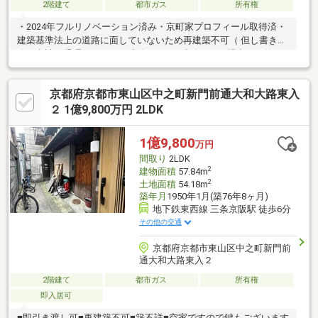
2階建て
都市ガス
所有権
・2024年フルリノベーション済み・京町家プロフィール取得済・
建築基準法上の道路に面していないため再建築不可（ 但し書き道
路の申請が受理されれば再建築可 ）?再建築を行う場合は、約3.9
平米のセットバックが必要です。・連棟住宅3戸1
京都府京都市東山区中之町新門前通大和大路東入
２ 1億9,800万円 2LDK
1億9,800
万円
間取り
2LDK
2
建物面積
57.84m
2
土地面積
54.18m
築年月
1950年1月(築76年8ヶ月)
地下鉄東西線 三条京阪駅 徒歩6分
その他の交通
京都府京都市東山区中之町新門前
通大和大路東入２
2階建て
都市ガス
所有権
即入居可
■即引き渡し可■再建築不可■築不詳■空家ですので鍵もございます