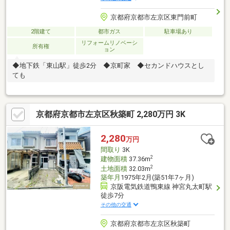
京都府京都市左京区東門前町
2階建て
都市ガス
駐車場あり
リフォームリノベーシ
所有権
ョン
◆地下鉄「東山駅」徒歩2分 ◆京町家 ◆セカンドハウスとし
ても
京都府京都市左京区秋築町 2,280万円 3K
2,280
万円
間取り
3K
2
建物面積
37.36m
2
土地面積
32.03m
築年月
1975年2月(築51年7ヶ月)
京阪電気鉄道鴨東線 神宮丸太町駅
徒歩7分
その他の交通
京都府京都市左京区秋築町