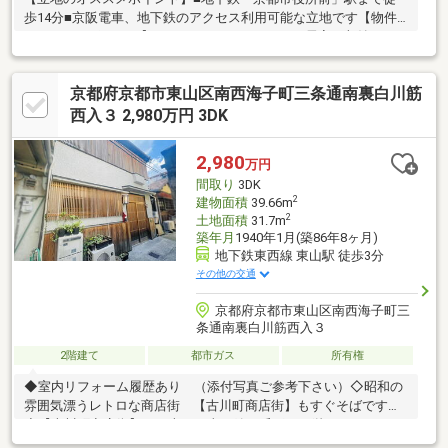
歩14分■京阪電車、地下鉄のアクセス利用可能な立地です【物件
のオススメポイント】■ロフトがありますので、居室、収納スペ
ースとしてもご利用できます■各居室に収納スペースがございま
すので、お部屋を広くお使いできます≪2016年7月リフォーム済
京都府京都市東山区南西海子町三条通南裏白川筋
≫●1階ヨ洲櫃：フローリング貼替●システムキッチン入替●シャワ
ールーム設置
西入３ 2,980万円 3DK
2,980
万円
間取り
3DK
2
建物面積
39.66m
2
土地面積
31.7m
築年月
1940年1月(築86年8ヶ月)
地下鉄東西線 東山駅 徒歩3分
その他の交通
京都府京都市東山区南西海子町三
条通南裏白川筋西入３
2階建て
都市ガス
所有権
◆室内リフォーム履歴あり （添付写真ご参考下さい）◇昭和の
雰囲気漂うレトロな商店街 【古川町商店街】もすぐそばです。
◆【古川町商店街】は、古くは東の錦と呼ばれ、栄えておりまし
た 現在は、京都らしさも感じながら、近年の観光客人気もあ