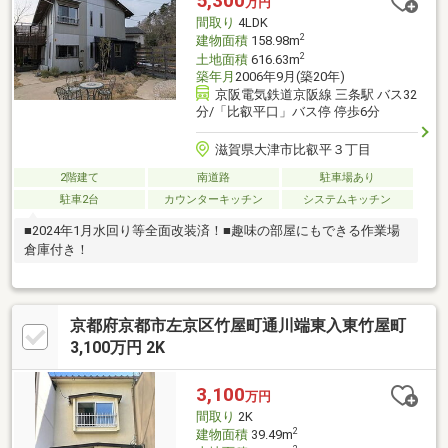
5,300
万円
間取り
4LDK
2
建物面積
158.98m
2
土地面積
616.63m
築年月
2006年9月(築20年)
京阪電気鉄道京阪線 三条駅 バス32
分/「比叡平口」バス停 停歩6分
滋賀県大津市比叡平３丁目
2階建て
南道路
駐車場あり
駐車2台
カウンターキッチン
システムキッチン
■2024年1月水回り等全面改装済！■趣味の部屋にもできる作業場
倉庫付き！
京都府京都市左京区竹屋町通川端東入東竹屋町
3,100万円 2K
3,100
万円
間取り
2K
2
建物面積
39.49m