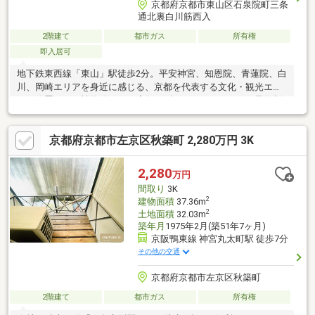
京都府京都市東山区石泉院町三条
通北裏白川筋西入
2階建て
都市ガス
所有権
即入居可
地下鉄東西線「東山」駅徒歩2分。平安神宮、知恩院、青蓮院、白
川、岡崎エリアを身近に感じる、京都を代表する文化・観光エリ
アに位置する一棟物件です。店舗やギャラリー、カフェ、予約制
レストラン、オフィスなど、多彩な用途に対応可能。京都らしい
町並みと豊かな人の流れを享受しながら、事業用・収益用・自社
京都府京都市左京区秋築町 2,280万円 3K
利用まで幅広い可能性を備えた魅力ある物件です。
2,280
万円
間取り
3K
2
建物面積
37.36m
2
土地面積
32.03m
築年月
1975年2月(築51年7ヶ月)
京阪鴨東線 神宮丸太町駅 徒歩7分
その他の交通
京都府京都市左京区秋築町
2階建て
都市ガス
所有権