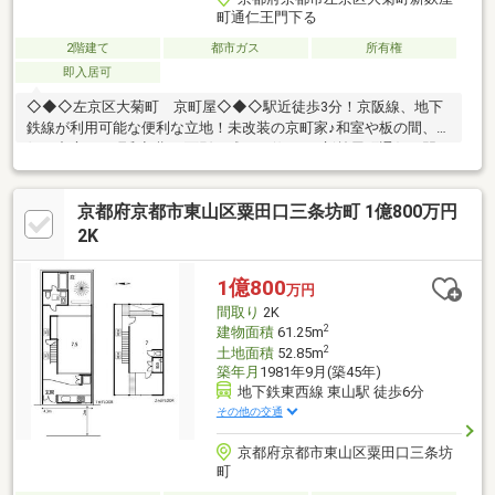
町通仁王門下る
2階建て
都市ガス
所有権
即入居可
◇◆◇左京区大菊町 京町屋◇◆◇駅近徒歩3分！京阪線、地下
鉄線が利用可能な便利な立地！未改装の京町家♪和室や板の間、縁
側に中庭など昭和初期の面影を残した佇まい♪新麩屋町通仁王門下
ル、中京三条の繁華街や鴨川三条大橋など観光地にもほど近い好
立地♪スーモに掲載していない売地・戸建・民泊・収益マンション
京都府京都市東山区粟田口三条坊町 1億800万円
情報掲載中♪ → https://www.grace-h.jp/築年不詳（昭和8年の
記録あり）☆グレースハウジングは大阪心斎橋の不動産業者で
2K
す。戸建て用地、中古戸建て、新 築一戸建てからマンションや工
場、倉庫、ビルまで、不動産購入、売却の事なら何でもご相談下
1億800
万円
さい☆
間取り
2K
2
建物面積
61.25m
2
土地面積
52.85m
築年月
1981年9月(築45年)
地下鉄東西線 東山駅 徒歩6分
その他の交通
京都府京都市東山区粟田口三条坊
町