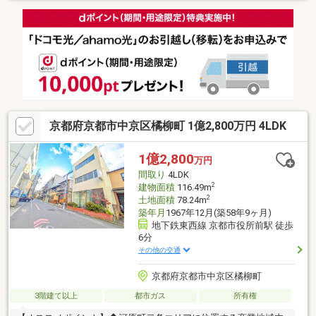
り、京都らしさを感じながら、 モダンな都会的な雰囲気が漂
い、カフェや雑貨店などのお洒落なスポットも増えてきておりま
す。 ◇古川町商店街は、“レトロ＆モダン”がコンセプトの商
店街です。一歩足を踏み入れると、 どこか懐かしい感覚と最新
のデザインが融合した古川町商店街の独特の雰囲気に包まれるは
ずです。※現在、民泊運営中のオーナーチェンジ物件です
京都府京都市中京区橘柳町 1億2,800万円 4LDK
1億2,800
万円
間取り
4LDK
2
建物面積
116.49m
2
土地面積
78.24m
築年月
1967年12月(築58年9ヶ月)
地下鉄東西線 京都市役所前駅 徒歩
6分
その他の交通
京都府京都市中京区橘柳町
3階建て以上
都市ガス
所有権