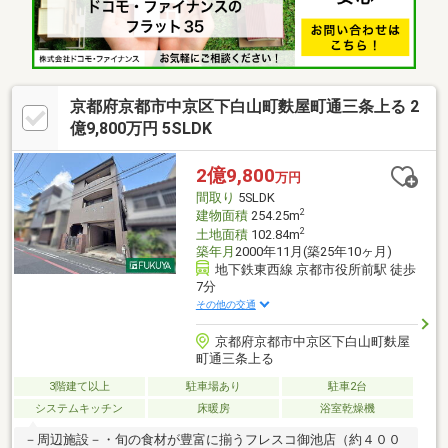
京都府京都市中京区下白山町麩屋町通三条上る 2
億9,800万円 5SLDK
2億9,800
万円
間取り
5SLDK
2
建物面積
254.25m
2
土地面積
102.84m
築年月
2000年11月(築25年10ヶ月)
地下鉄東西線 京都市役所前駅 徒歩
7分
その他の交通
京都府京都市中京区下白山町麩屋
町通三条上る
3階建て以上
駐車場あり
駐車2台
システムキッチン
床暖房
浴室乾燥機
－周辺施設－・旬の食材が豊富に揃うフレスコ御池店（約４００