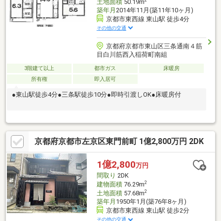
土地面積
50.19m
築年月
2014年11月(築11年10ヶ月)
京都市東西線 東山駅 徒歩4分
その他の交通
京都府京都市東山区三条通南４筋
目白川筋西入稲荷町南組
3階建て以上
都市ガス
床暖房
所有権
即入居可
●東山駅徒歩4分●三条駅徒歩10分●即時引渡しOK●床暖房付
京都府京都市左京区東門前町 1億2,800万円 2DK
1億2,800
万円
間取り
2DK
2
建物面積
76.29m
2
土地面積
57.68m
築年月
1950年1月(築76年8ヶ月)
京都市東西線 東山駅 徒歩2分
その他の交通