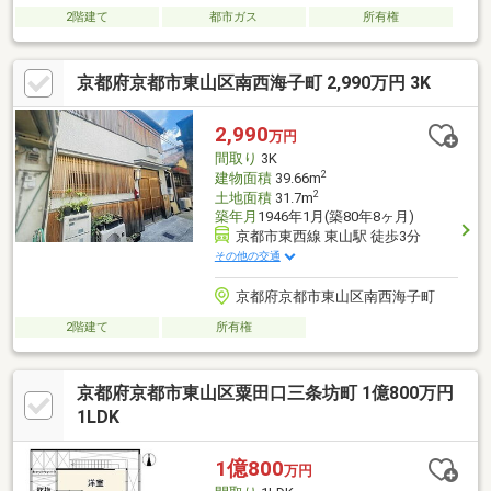
2階建て
都市ガス
所有権
京都府京都市東山区南西海子町 2,990万円 3K
2,990
万円
間取り
3K
2
建物面積
39.66m
2
土地面積
31.7m
築年月
1946年1月(築80年8ヶ月)
京都市東西線 東山駅 徒歩3分
その他の交通
京都府京都市東山区南西海子町
2階建て
所有権
京都府京都市東山区粟田口三条坊町 1億800万円
1LDK
1億800
万円