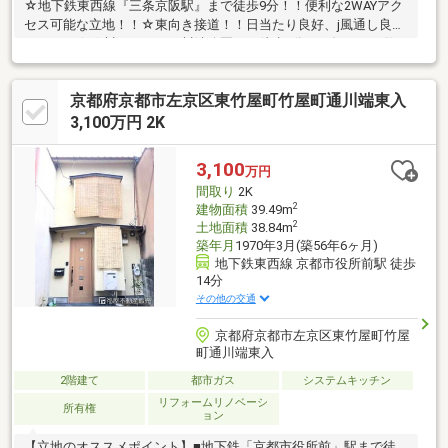
☆地下鉄東西線『三条京阪駅』まで徒歩9分！！便利な2WAYアク
セス可能な立地！！☆東向き接道！！日当たり良好、j風通し良好
です！！☆鴨川のほとり、川端公園へも徒歩5分！！毎日のお散
歩コースにもぴったりです！！≪近隣のお買い物施設≫●イオン
スタイル東山二条・・・229ｍ●ローソン川端二条店・・・382ｍ●
京都府京都市左京区東竹屋町竹屋町通川端東入
フレスコ川端店・・・525ｍ●ファミリーマート聖護院店・・・
581ｍ●ドラッグユタカ聖護院店・・・719ｍ●フレスコ河原町丸太
3,100万円 2K
町店・・・731ｍ●ローソン聖護院山王町店・・・735ｍ
3,100
万円
間取り
2K
2
建物面積
39.49m
2
土地面積
38.84m
築年月
1970年3月(築56年6ヶ月)
地下鉄東西線 京都市役所前駅 徒歩
14分
その他の交通
京都府京都市左京区東竹屋町竹屋
町通川端東入
2階建て
都市ガス
システムキッチン
リフォームリノベーシ
所有権
ョン
【立地のオススメポイント】■地下鉄「京都市役所前」駅まで徒