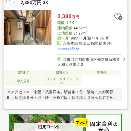
ておりますのでご安心ください。
2,380万円 3K
2,380
万円
間取り
3K
2
建物面積
44.62m
2
土地面積
31.27m
築年月
1985年1月(築41年8ヶ月)
京阪本線 祇園四条駅 徒歩7分
その他の交通
京都府京都市東山区橋本町新橋通
大和大路東入２
2階建て
都市ガス
所有権
リフォームリノベーシ
即入居可
ョン
≪アクセス≫・京阪「祇園四条」駅徒歩７分・阪急「京都河原
町」駅徒歩８分・地下鉄「三条京阪」駅徒歩１０分≪おすすめ
point≫・令和５年５月フルリフォーム済！・飲食店居ぬき物件！
即入居可能！・現在は空家なので、是非一度ご内覧ください・花
見小路通り近く！