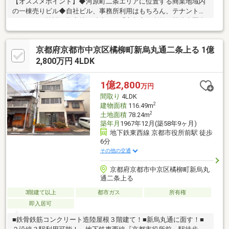
【オススメポイント】◆河原町二条エリアに位置する商業地域内
の一棟売りビル◆自社ビル、事務所利用はもちろん、テナントビ
ルとしても検討可能◆地下鉄東西線「京都市役所前」駅徒歩圏内
で交通利便性良好◆周辺はオフィス・店舗・飲食店が立ち並ぶ活
気ある立地◆延床面積約116㎡、各階独立性のある使いやすい構
京都府京都市中京区橘柳町新烏丸通二条上る 1億
成◆前面道路幅員約5.5mで視認性・来客動線も確保◆商業地域に
つき、将来的な建替えや用途変更の自由度も高め◆事業拠点・収
2,800万円 4LDK
益用の双方で活用しやすい不動産です
1億2,800
万円
間取り
4LDK
2
建物面積
116.49m
2
土地面積
78.24m
築年月
1967年12月(築58年9ヶ月)
地下鉄東西線 京都市役所前駅 徒歩
6分
その他の交通
京都府京都市中京区橘柳町新烏丸
通二条上る
3階建て以上
都市ガス
所有権
即入居可
■鉄骨鉄筋コンクリート造陸屋根３階建て！■新烏丸通に面す！■