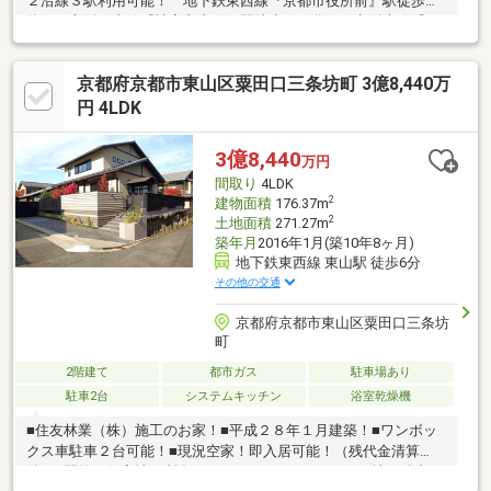
２沿線３駅利用可能！ 地下鉄東西線『京都市役所前』駅徒歩６
分！ 京阪鴨東線『神宮丸太町』駅徒歩１１分！ 京阪本線『三
条』駅徒歩１２分！●〇周辺施設等〇●・市立御所東小学校：約５
７０ｍ ・市立京都御池中学校：約６８０ｍ・スーパーフレスコ
京都府京都市東山区粟田口三条坊町 3億8,440万
河原町丸太町店：約６６０ｍ ・ゼスト御池：約４６０ｍ・セブ
ンイレブン京都河原町二条店：約１５０ｍ 【取扱店舗】不動産
円 4LDK
流通株式会社京都店京都市中京区二条通寺町東入榎木町９１番地
２二条スカイビル５階電話０７５－２２３－１３３３担当 小寺
3億8,440
万円
（担当直通０７０－８４０８－０６３３）
間取り
4LDK
2
建物面積
176.37m
2
土地面積
271.27m
築年月
2016年1月(築10年8ヶ月)
地下鉄東西線 東山駅 徒歩6分
その他の交通
京都府京都市東山区粟田口三条坊
町
2階建て
都市ガス
駐車場あり
駐車2台
システムキッチン
浴室乾燥機
■住友林業（株）施工のお家！■平成２８年１月建築！■ワンボッ
クス車駐車２台可能！■現況空家！即入居可能！（残代金清算
後）■閑静な住宅地に所在！■２ウェイアクセス！ ・地下鉄東西