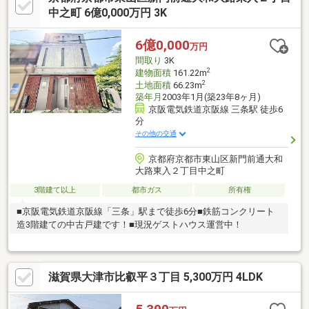
中之町 6億0,000万円 3K
6億0,000
万円
間取り
3K
2
建物面積
161.22m
2
土地面積
66.23m
築年月
2003年1月(築23年8ヶ月)
京阪電気鉄道京阪線 三条駅 徒歩6
分
その他の交通
京都府京都市東山区新門前通大和
大路東入２丁目中之町
3階建て以上
都市ガス
所有権
■京阪電気鉄道京阪線「三条」駅まで徒歩6分■鉄筋コンクリート
造3階建ての中古戸建です！■現況ゲストハウス運営中！
滋賀県大津市比叡平３丁目 5,300万円 4LDK