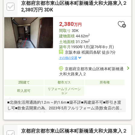
京都府京都市東山区橋本町新橋通大和大路東入２
１０時５０分まで営業中！・京都知恩院前郵便局（約４００ｍ）
まで徒歩５分・八坂神社西楼門（約４５０ｍ）まで徒歩６分▽ 住
2,380万円 3DK
宅ローンや諸経費等どんなことでもご相談ください！親切丁寧に
ご説明させていただきます ▽
2,380
万円
間取り
3DK
2
建物面積
44.62m
2
土地面積
31.27m
築年月
1950年1月(築76年8ヶ月)
京阪本線 祇園四条駅 徒歩7分
その他の交通
京都府京都市東山区橋本町新橋通
大和大路東入２
2階建て
都市ガス
所有権
リフォームリノベーシ
即入居可
ョン
■北側生活用通路約1.2ｍ～約1.6ｍ■築不詳■再建築不可■即引き渡
し可■飲食店開業の為、2023年5月フルリフォーム済(飲食店の居
抜き物件です。)■空家ですので鍵もございますのでいつでもご内
覧可能です。一度ごゆっくりご内覧下さい。０１２０－０２１－
３１３までお気軽にお問い合わせ下さい。■経験年数10年以上の
京都府京都市東山区橋本町新橋通大和大路東入２
営業スタッフ在籍、宅地建物取引士・古民家鑑定士1級等も取得し