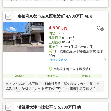
線「京都市役所前」駅まで 徒歩8分 ・京阪電鉄本線「三条」駅
まで 徒歩10分◇◆対象不動産おすすめポイント◇◆・前面道路
幅員約5.5ｍと約4.4mの角地のため、開放感があります。・令和5
京都府京都市左京区難波町 4,900万円 4DK
年12月建築の注文住宅です。・玄関が2箇所あるため、店舗や事
務所併用での使用も可能。・納戸や大型ウォークインクローゼッ
トがあり、収納には困りません。
4,900
万円
間取り
4DK
2
建物面積
61.84m
2
土地面積
81.04m
築年月
1937年1月(築89年8ヶ月)
地下鉄東西線 京都市役所前駅 徒歩
10分
その他の交通
京都府京都市左京区難波町
2階建て
都市ガス
所有権
≪アクセス≫・地下鉄「京都市役所前」駅徒歩１０分・京阪「神
宮丸太町」駅徒歩７分≪おすすめPOINT≫・主要駅まで徒歩７
分！・周辺には名所が多く、京都を感じられる立地・リフォーム
のご相談も承ります♪・現在空家の為、ご内覧可能です≪周辺施設
≫・ローソン…歩３分・フレスコ…歩５分・三菱ＵＦＪ銀行…歩１
滋賀県大津市比叡平３ 5,300万円 他
１分・京都大学医学部付属病院…歩１５分・岡崎公園…歩１２分・