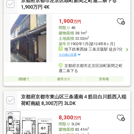
京都府京都市左京区頭町新間之町通二条下る
1,900万円 4K
1,900
万円
間取り
4K
2
建物面積
38.1m
2
土地面積
32.02m
築年月
1902年1月(築124年8ヶ月)
地下鉄東西線 三条京阪駅 徒歩7分
その他の交通
京都府京都市左京区頭町新間之町
通二条下る
2階建て
都市ガス
所有権
京都府京都市東山区三条通南４筋目白川筋西入稲
荷町南組 8,300万円 3LDK
8,300
万円
間取り
3LDK
2
建物面積
82.41m
2