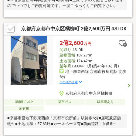
のでいつでもご内覧可能です。一度ごゆっくりご内覧下さい。０
１２０－０２１－３１３までお気軽にお問い合わせ下さい。■経
験年数10年以上の営業スタッフ在籍、宅地建物取引士・古民家鑑
定士1級等も取得しておりますのでご安心ください。
京都府京都市中京区橘柳町 2億2,600万円 4SLDK
2億2,600
万円
間取り
4SLDK
2
建物面積
187.27m
2
土地面積
124.42m
築年月
1980年11月(築45年10ヶ月)
地下鉄東西線 京都市役所前駅 徒歩
6分
その他の交通
京都府京都市中京区橘柳町
3階建て以上
都市ガス
駐車場あり
所有権
■京都市営地下鉄東西線「京都市役所前」駅徒歩6分■居宅兼店舗
物件■土地面積：37.63坪■カースペース有■前面道路：約5.8ｍ