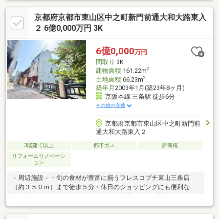
京都府京都市東山区中之町新門前通大和大路東入
２ 6億0,000万円 3K
6億0,000
万円
間取り
3K
2
建物面積
161.22m
2
土地面積
66.23m
築年月
2003年1月(築23年8ヶ月)
京阪本線 三条駅 徒歩6分
その他の交通
京都府京都市東山区中之町新門前
通大和大路東入２
3階建て以上
都市ガス
所有権
リフォームリノベーシ
ョン
－周辺施設－・旬の食材が豊富に揃うフレスコプチ東山三条店
（約３５０ｍ）まで徒歩５分・休日のショッピングにも便利な京
都河原町ガーデン（約７５０ｍ）まで徒歩１０分・近くにあると
嬉しいファミリーマート祇園古門前店（約１４０ｍ）まで徒歩２
分・徒歩６分のダイコクドラッグ祇園四条店（約４５０ｍ）は夜