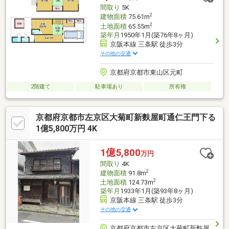
お手伝いします ━━━━━・・・物件の詳細・ご相談はお気軽に
間取り
5K
お問い合わせください。
2
建物面積
75.61m
2
土地面積
65.55m
築年月
1950年1月(築76年8ヶ月)
京阪本線 三条駅 徒歩3分
その他の交通
京都府京都市東山区元町
2階建て
駐車場あり
所有権
京都府京都市左京区大菊町新麩屋町通仁王門下る
1億5,800万円 4K
1億5,800
万円
間取り
4K
2
建物面積
91.8m
2
土地面積
124.73m
築年月
1933年1月(築93年8ヶ月)
京阪本線 三条駅 徒歩3分
その他の交通
京都府京都市左京区大菊町新麩屋