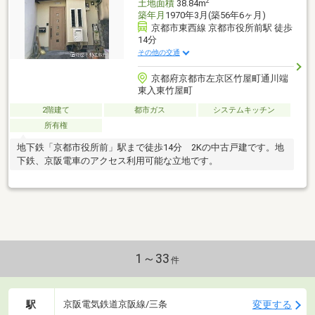
2
土地面積
38.84m
築年月
1970年3月(築56年6ヶ月)
京都市東西線 京都市役所前駅 徒歩
14分
その他の交通
京都府京都市左京区竹屋町通川端
東入東竹屋町
2階建て
都市ガス
システムキッチン
所有権
地下鉄「京都市役所前」駅まで徒歩14分 2Kの中古戸建です。地
下鉄、京阪電車のアクセス利用可能な立地です。
1～33
件
駅
変更する
京阪電気鉄道京阪線/三条