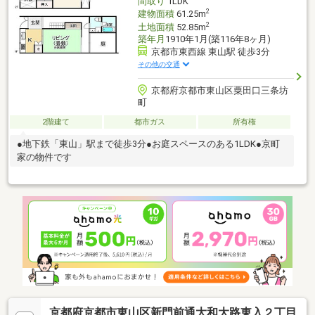
間取り
1LDK
2
建物面積
61.25m
2
土地面積
52.85m
築年月
1910年1月(築116年8ヶ月)
京都市東西線 東山駅 徒歩3分
その他の交通
京都府京都市東山区粟田口三条坊
町
2階建て
都市ガス
所有権
●地下鉄「東山」駅まで徒歩3分●お庭スペースのある1LDK●京町
家の物件です
京都府京都市東山区新門前通大和大路東入２丁目