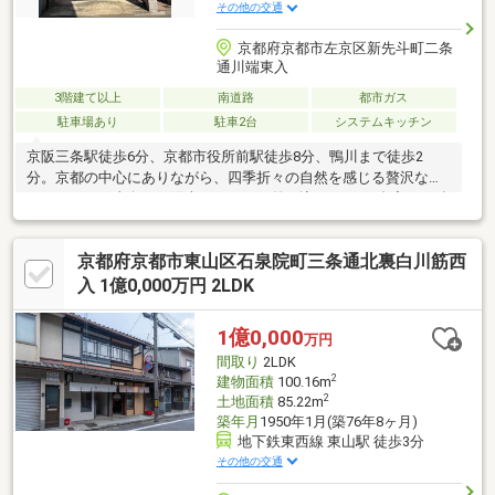
その他の交通
京都府京都市左京区新先斗町二条
通川端東入
3階建て以上
南道路
都市ガス
駐車場あり
駐車2台
システムキッチン
京阪三条駅徒歩6分、京都市役所前駅徒歩8分、鴨川まで徒歩2
分。京都の中心にありながら、四季折々の自然を感じる贅沢なロ
ケーション。南向きの陽光がたっぷり差し込む5LDKの邸宅は、鉄
骨造の重厚な造りと、ゆとりある間取りが魅力です。シャッター
付き駐車場を完備し、都市の利便性と快適な暮らしを両立。歴史
京都府京都市東山区石泉院町三条通北裏白川筋西
と文化が息づく京都の地で、喧騒を離れた上質な時間を。資産価
値の高さと希少性を兼ね備えたこの住まいが、人生に確かな豊か
入 1億0,000万円 2LDK
さをもたらします。
1億0,000
万円
間取り
2LDK
2
建物面積
100.16m
2
土地面積
85.22m
築年月
1950年1月(築76年8ヶ月)
地下鉄東西線 東山駅 徒歩3分
その他の交通