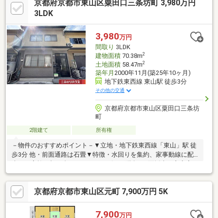
京都府京都市東山区粟田口三条坊町 3,980万円
3LDK
3,980
万円
間取り
3LDK
2
建物面積
70.38m
2
土地面積
58.47m
築年月
2000年11月(築25年10ヶ月)
地下鉄東西線 東山駅 徒歩3分
その他の交通
京都府京都市東山区粟田口三条坊
町
2階建て
所有権
－物件のおすすめポイント－▼立地・地下鉄東西線「東山」駅 徒
歩3分 他・前面通路は石畳▼特徴・水回りを集約、家事動線に配
慮・ご家族と顔を合わせやすいリビング階段・3面採光の主寝室は
約7.5帖・天井収納庫・床下収納を設置※本物件は、建築基準法に
定める道路に接道していないため原則として建物の建築・増築・
京都府京都市東山区元町 7,900万円 5K
改築は不可。 建築審査会の同意を得て建築基準法43条2項2号の
許可を受けた場合には、建築物の建築・増築・改築が可能。※容
積率は前面道路幅員により160％に制限。■ ご希望の住まい探しを
7,900
万円