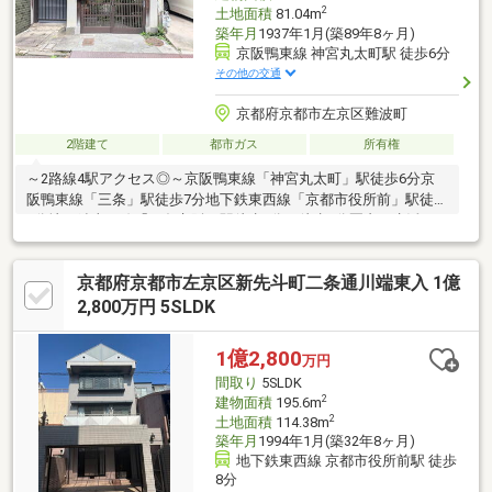
2
土地面積
81.04m
築年月
1937年1月(築89年8ヶ月)
京阪鴨東線 神宮丸太町駅 徒歩6分
その他の交通
京都府京都市左京区難波町
2階建て
都市ガス
所有権
～2路線4駅アクセス◎～京阪鴨東線「神宮丸太町」駅徒歩6分京
阪鴨東線「三条」駅徒歩7分地下鉄東西線「京都市役所前」駅徒歩
8分地下鉄東西線「三条京阪」駅徒歩9分・徒歩5分圏内に生活に
便利なお買い物施設多数！・徒歩圏内に多数レストラン・飲食
店・カフェ・バー等多数！・周辺には鴨川、疎水、平安神宮、岡
京都府京都市左京区新先斗町二条通川端東入 1億
崎公園など桜の名所多数！・美術館や動物園、京都市役所や御所
など魅力豊富な周辺環境・市内中心部・四条河原町や祇園へも車
2,800万円 5SLDK
やタクシーですぐの距離～セカンドハウス・ゲストハウス等にも
おすすめです～
1億2,800
万円
間取り
5SLDK
2
建物面積
195.6m
2
土地面積
114.38m
築年月
1994年1月(築32年8ヶ月)
地下鉄東西線 京都市役所前駅 徒歩
8分