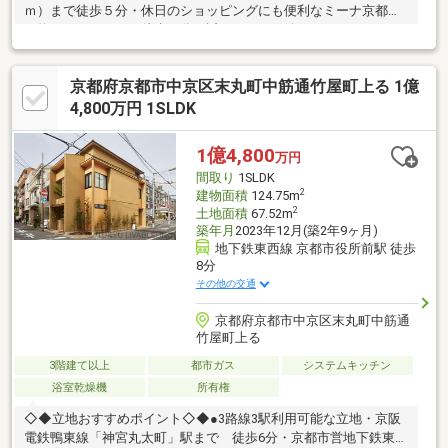
ｍ）まで徒歩５分・休日のショッピングにも便利なミーナ京都
（約５００ｍ）まで徒歩７分・近くにあると嬉しいファミリーマ
ート三条寺町店（約１８０ｍ）まで徒歩３分・徒歩４分のスギ薬
局寺町店（約２８０ｍ）は夜９時まで営業中！・京都三条御幸町
京都府京都市中京区末丸町中筋通竹屋町上る 1億
郵便局（約１８０ｍ）まで徒歩３分・京都文化博物館（約４００
ｍ）まで徒歩５分▽ 住宅ローンや諸経費等どんなことでもご相談
4,800万円 1SLDK
ください！親切丁寧にご説明させていただきます ▽
1億4,800
万円
間取り
1SLDK
2
建物面積
124.75m
2
土地面積
67.52m
築年月
2023年12月(築2年9ヶ月)
地下鉄東西線 京都市役所前駅 徒歩
8分
その他の交通
京都府京都市中京区末丸町中筋通
竹屋町上る
3階建て以上
都市ガス
システムキッチン
浴室乾燥機
所有権
◇◆立地おすすめポイント◇◆●3路線3駅利用可能な立地・京阪
電鉄鴨東線「神宮丸太町」駅まで 徒歩6分・京都市営地下鉄東西