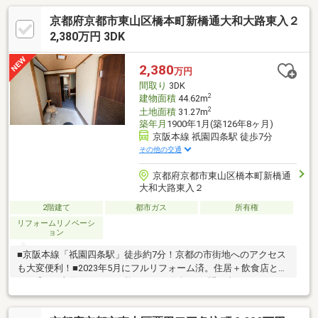
京都府京都市東山区橋本町新橋通大和大路東入２
2,380万円 3DK
2,380
万円
間取り
3DK
2
建物面積
44.62m
2
土地面積
31.27m
築年月
1900年1月(築126年8ヶ月)
京阪本線 祇園四条駅 徒歩7分
その他の交通
京都府京都市東山区橋本町新橋通
大和大路東入２
2階建て
都市ガス
所有権
リフォームリノベーシ
ョン
■京阪本線「祇園四条駅」徒歩約7分！京都の市街地へのアクセス
も大変便利！■2023年5月にフルリフォーム済。住居＋飲食店とし
ても◎■ご内覧いつでも可能なのでお気軽にお問い合わせくださ
い。