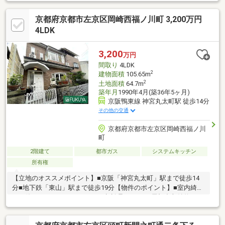
線『東山』駅徒歩６分 ・京阪本線『三条』駅徒歩１４分●周辺
施設●・市立開睛小、中学校：約２１９０ｍ ・青蓮院門跡：約
京都府京都市左京区岡崎西福ノ川町 3,200万円
２５０ｍ・スーパーフレスコプチ東山三条店：約６７０ｍ・ロー
ソン東山三条神宮道店：約２７０ｍ【取扱店舗】不動産流通株式
4LDK
会社 京都店京都市中京区二条通寺町東入榎木町９１番地２二条
スカイビル５階電話０７５－２２３－１３３３担当 小寺（担当
3,200
万円
直通０７０－８４０８－０６３３）
間取り
4LDK
2
建物面積
105.65m
2
土地面積
64.7m
築年月
1990年4月(築36年5ヶ月)
京阪鴨東線 神宮丸太町駅 徒歩14分
その他の交通
京都府京都市左京区岡崎西福ノ川
町
2階建て
都市ガス
システムキッチン
所有権
【立地のオススメポイント】■京阪「神宮丸太町」駅まで徒歩14
分■地下鉄「東山」駅まで徒歩19分【物件のポイント】■室内綺麗
にお使いです♪■リフォームのご相談承ります♪■屋根裏収納約7.5
帖ございます■原則再建築不可※まずはお気軽にご覧下さいませ！