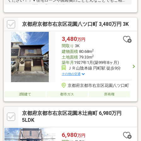
ください！！▼住宅ローンや諸経費のことどんなことでもご相談
ください！！親切丁寧にご説明させていただきます！！
京都府京都市右京区花園八ツ口町 3,480万円 3K
3,480
万円
間取り
3K
2
建物面積
80.68m
2
土地面積
79.33m
築年月
1927年1月(築99年8ヶ月)
ＪＲ山陰本線 円町駅 徒歩9分
その他の交通
京都府京都市右京区花園八ツ口町
2階建て
都市ガス
所有権
京都府京都市右京区花園木辻南町 6,980万円
5LDK
6,980
万円