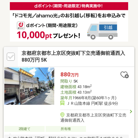
京都府京都市上京区突抜町下立売通御前通西入
880万円 5K
880
万円
間取り
5K
2
建物面積
43.18m
2
土地面積
43.13m
築年月
1966年8月(築60年1ヶ月)
ＪＲ山陰本線 円町駅 徒歩9分
京都府京都市上京区突抜町下立売
通御前通西入
2階建て
所有権