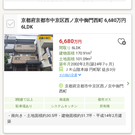
だけます。また、近隣商業地域・第一種住居地域につき、店舗や
事務所としてもご活用いただくことができます。・京福電鉄北野
線 北野白梅町駅まで徒歩３分・物件周辺は街灯や歩道もあり、
京都府京都市中京区西ノ京中御門西町 6,680万円
人通りの多い環境・路地状敷地のため、表通りから一本入ってお
り、人目が気にならないのが特徴・対象不動産は南側幅員約６ｍ
6LDK
道路に面します・約６畳の和室部分は、客間や寝室としてもお使
えいただけるほか、リビングダイニングとの仕切りを全開にする
6,680
万円
ことで広い空間をつくることも可能
間取り
6LDK
2
建物面積
170.91m
2
土地面積
101.09m
築年月
2002年2月(築24年7ヶ月)
ＪＲ山陰本線 円町駅 徒歩3分
その他の交通
京都府京都市中京区西ノ京中御門
西町
3階建て以上
南道路
都市ガス
駐車場あり
システムキッチン
所有権
・南向き・土地面積約30.5坪・建物面積約51.7坪・平成14年2月建
築