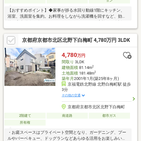
ョン
【おすすめポイント】◆家事が捗る水回り動線1階にキッチン、
浴室、洗面室を集約。お料理をしながら洗濯機を回すなど、効率
的な家事動線が確保されています。キッチンはご家族との会話が
弾むカウンタータイプです。◆スッキリ片付く豊富な収納各洋室
に備え付けられた物入に加え、3階には独立した「納戸」を完備。
京都府京都市北区北野下白梅町 4,780万円 3LDK
季節外れの衣類や家電、アウトドア用品などもたっぷりと収納で
き、居住空間を広く保てます。◆光と風を取り込む開放的な設計
2階・3階には複数のベランダやテラスを配置。さらに2階部分に
4,780
万円
は吹き抜けが設けられており、家全体に自然な光と風を取り込む
間取り
3LDK
明るい設計となっています。
2
建物面積
81.14m
2
土地面積
181.48m
築年月
2001年1月(築25年8ヶ月)
京福電鉄北野線 北野白梅町駅 徒歩
3分
その他の交通
京都府京都市北区北野下白梅町
2階建て
南道路
都市ガス
所有権
・お庭スペースはプライベート空間となり、ガーデニング、プー
ルやバーベキュー、ドッグランなどあらゆる活用をお楽しみいた