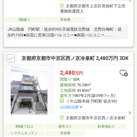
京都府京都市上京区突抜町下立売
通御前通西入
2階建て
所有権
JR山陰線 円町駅：徒歩約9分京福電鉄北野線 北野白梅町：徒
歩約15分■浴室に窓有□2面バルコニー■南面バルコニー……
□■「夢・感動」をお届けする阪急阪神不動産 京都御池営業所
■□……私たちは、出会いを大切にし、お客様の立場に立って最善
を尽くします。すべてはお客様のために。まずはお気軽にお問合
京都府京都市中京区西ノ京冷泉町 2,480万円 3DK
せください！
2,480
万円
間取り
3DK
2
建物面積
76.28m
2
土地面積
43.83m
築年月
1987年2月(築39年7ヶ月)
ＪＲ山陰本線 円町駅 徒歩9分
その他の交通
京都府京都市中京区西ノ京冷泉町
3階建て以上
都市ガス
駐車場あり
システムキッチン
所有権