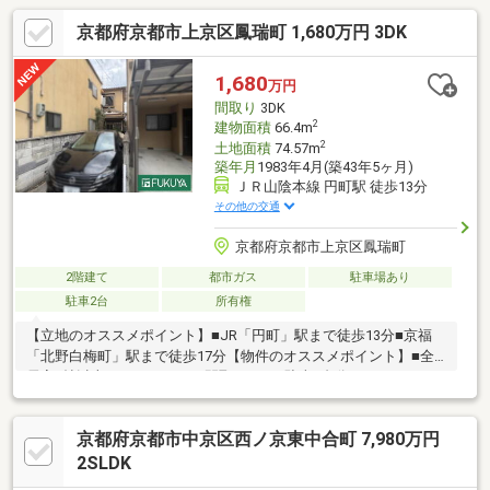
京都府京都市上京区鳳瑞町 1,680万円 3DK
1,680
万円
間取り
3DK
2
建物面積
66.4m
2
土地面積
74.57m
築年月
1983年4月(築43年5ヶ月)
ＪＲ山陰本線 円町駅 徒歩13分
その他の交通
京都府京都市上京区鳳瑞町
2階建て
都市ガス
駐車場あり
駐車2台
所有権
【立地のオススメポイント】■JR「円町」駅まで徒歩13分■京福
「北野白梅町」駅まで徒歩17分【物件のオススメポイント】■全
居室6帖以上のゆとりのある間取りです■駐車2台分のスペースご
ざいます（車種による制限有り）■リフォームしてお使いになる
ことも可能です現地見学会（事前に必ず予約してください）日程
京都府京都市中京区西ノ京東中合町 7,980万円
／公開中時間／10：00～19：00土日祝は勿論の事、平日もご内覧
頂けます！ご都合の良い日時を頂ければスタッフが現地をご案内
2SLDK
させていただきます。見学の際はお客様のご希望に合わせて以下