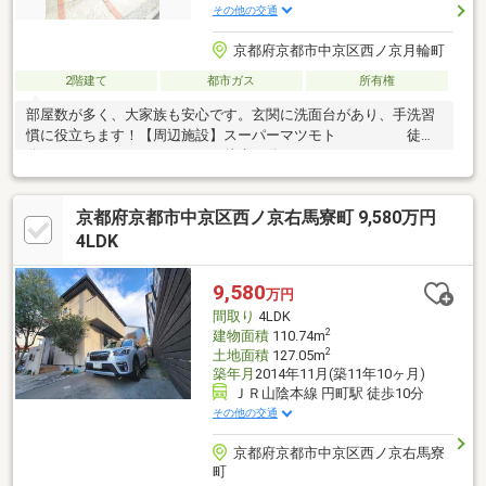
その他の交通
京都府京都市中京区西ノ京月輪町
2階建て
都市ガス
所有権
部屋数が多く、大家族も安心です。玄関に洗面台があり、手洗習
慣に役立ちます！【周辺施設】スーパーマツモト 徒歩3
分スーパーフレスコ 徒歩12分ファミリーマー
ト 徒歩4分セブンイレブン 徒歩5分ドラッ
グコスモス 徒歩8分ダイソー 徒歩5
京都府京都市中京区西ノ京右馬寮町 9,580万円
分郵便局 徒歩7分
4LDK
9,580
万円
間取り
4LDK
2
建物面積
110.74m
2
土地面積
127.05m
築年月
2014年11月(築11年10ヶ月)
ＪＲ山陰本線 円町駅 徒歩10分
その他の交通
京都府京都市中京区西ノ京右馬寮
町