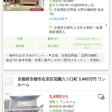
土地面積
56.89m
築年月
1927年1月(築99年8ヶ月)
京福電鉄北野線 北野白梅町駅 徒歩
7分
その他の交通
京都府京都市上京区大東町一条通
御前通西入
平屋
都市ガス
システムキッチン
リフォームリノベーシ
所有権
即入居可
ョン
－物件のおすすめポイント－▼立地・京福北野線「北野白梅町」
徒歩7分 他▼特徴・作業に集中しやすい壁付けキッチン・洋室約
4.5帖はダイニングとの一体利用も可能・お庭有▼2020年3月室内
リフォーム済【交換】キッチン、浴室、トイレ 等【張替】壁天井
クロス、床フローリング▼周辺環境・フレスコ北野白梅町店 徒歩
京都府京都市右京区花園八ツ口町 3,480万円 ワン
6分(約420m)・ローソン京都大将軍店 徒歩5分(約360m)※前面道路
幅員により容積率は160％に制限されます※指定の建蔽率を超過し
ルーム
ております■ ご希望の住まい探しをお手伝いします
━━━━━・・・物件の詳細・ご相談はお気軽にお問い合わせく
3,480
万円
ださい。
間取り
ワンルーム
2
建物面積
80.68m
2
土地面積
79.33m