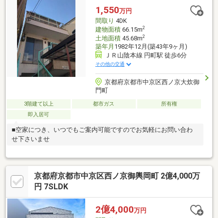
1,550
万円
間取り
4DK
2
建物面積
66.15m
2
土地面積
45.68m
築年月
1982年12月(築43年9ヶ月)
ＪＲ山陰本線 円町駅 徒歩6分
その他の交通
京都府京都市中京区西ノ京大炊御
門町
3階建て以上
都市ガス
所有権
即入居可
■空家につき、いつでもご案内可能ですのでお気軽にお問い合わ
せ下さいませ
京都府京都市中京区西ノ京御輿岡町 2億4,000万
円 7SLDK
2億4,000
万円