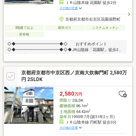
ＪＲ山陰本線 花園駅 徒歩2分
その他の交通
京都府京都市右京区花園扇野町
3階建て以上
都市ガス
システムキッチン
所有権
◇◆━━━━━━━━━━━◆◇ おすすめポイント
◇◆━━━━━━━━━━━◆◇◆JR山陰線「花園駅」徒歩2分
◆生活空間を切り分けられる3階建のレイアウト◆各階にゆとり
ある収納スペースを確保◆2階・3階の居室は独立性の高い「2面
採光」設計◆コンビニ、スーパー、ドラッグストアや病院などが
京都府京都市中京区西ノ京南大炊御門町 2,580万
近隣に揃っており、生活の質を高める環境が整っています 。
円 2SLDK
2,580
万円
間取り
2SLDK
2
建物面積
86.1m
2
土地面積
64.42m
築年月
1995年7月(築31年2ヶ月)
ＪＲ山陰本線 円町駅 徒歩3分
その他の交通