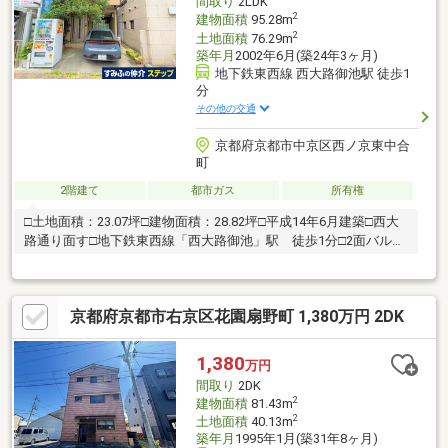
間取り
2LDK
2
建物面積
95.28m
2
土地面積
76.29m
築年月
2002年6月(築24年3ヶ月)
地下鉄東西線 西大路御池駅 徒歩1
分
その他の交通
京都府京都市中京区西ノ京東中合
町
2階建て
都市ガス
所有権
□土地面積：23.07坪□建物面積：28.82坪□平成14年6月建築□西大
路通り面す□地下鉄東西線「西大路御池」駅 徒歩1分□2面バルコ
ニー
京都府京都市右京区花園扇野町 1,380万円 2DK
1,380
万円
間取り
2DK
2
建物面積
81.43m
2
土地面積
40.13m
築年月
1995年1月(築31年8ヶ月)