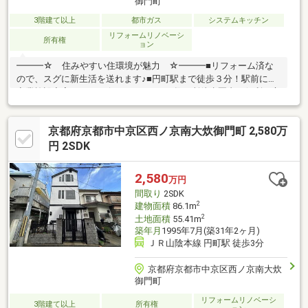
御門町
3階建て以上
都市ガス
システムキッチン
リフォームリノベーシ
所有権
ョン
━━━☆ 住みやすい住環境が魅力 ☆━━━■リフォーム済な
ので、スグに新生活を送れます♪■円町駅まで徒歩３分！駅前には
商業施設充実♪ コンビニやスーパーが数カ所徒歩圏内の便利な立
地！■大きな吹き抜けのある玄関は開放的！■水栓付のテラスで
は、夏にお子様のプールもできちゃう♪━━━リフォーム内容
京都府京都市中京区西ノ京南大炊御門町 2,580万
━━━■クロス貼替 ■1階フロアタイル上張り ■トイレ・洗面化
粧台新調■レンジフード新調 ■外壁塗装 など＼お気軽にご予約
円 2SDK
ください！／「現地見学」は、周辺環境や実際生活したときのイ
メージするうえでとても重要！物件以外のご相談もＯＫ♪水面下の
2,580
万円
最新情報をお送りいたします！
間取り
2SDK
2
建物面積
86.1m
2
土地面積
55.41m
築年月
1995年7月(築31年2ヶ月)
ＪＲ山陰本線 円町駅 徒歩3分
京都府京都市中京区西ノ京南大炊
御門町
リフォームリノベーシ
3階建て以上
所有権