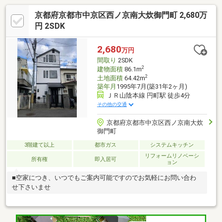
京都府京都市中京区西ノ京南大炊御門町 2,680万
円 2SDK
2,680
万円
間取り
2SDK
2
建物面積
86.1m
2
土地面積
64.42m
築年月
1995年7月(築31年2ヶ月)
ＪＲ山陰本線 円町駅 徒歩4分
その他の交通
京都府京都市中京区西ノ京南大炊
御門町
3階建て以上
都市ガス
システムキッチン
リフォームリノベーシ
所有権
即入居可
ョン
■空家につき、いつでもご案内可能ですのでお気軽にお問い合わ
せ下さいませ