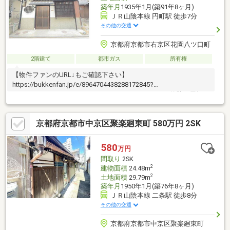
築年月
1935年1月(築91年8ヶ月)
ＪＲ山陰本線 円町駅 徒歩7分
その他の交通
京都府京都市右京区花園八ツ口町
2階建て
都市ガス
所有権
【物件ファンのURL↓もご確認下さい】
https://bukkenfan.jp/e/8964704438288172845?
pk=17d42ec683ec9105c1b914c79805d51295101d27外壁と屋根は
補修済です。室内はスケルトン状態ですので、改装費用が抑えら
れます。細部に意匠を凝らしたお家です。生活便利な立地で京町
京都府京都市中京区聚楽廻東町 580万円 2SK
家の暮らしは如何でしょうか？お買物施設が多数ある生活便利な
エリアです。・生鮮館なかむら 徒歩3分・阪急オア
シス 徒歩6分・サンディ 徒
580
万円
歩9分・スーパーマツモト 徒歩12分・セブンイレブ
間取り
2SK
ン 徒歩2分・Vドラッグ 徒歩6
2
建物面積
24.48m
分・エディオン
2
土地面積
29.79m
築年月
1950年1月(築76年8ヶ月)
ＪＲ山陰本線 二条駅 徒歩8分
その他の交通
京都府京都市中京区聚楽廻東町