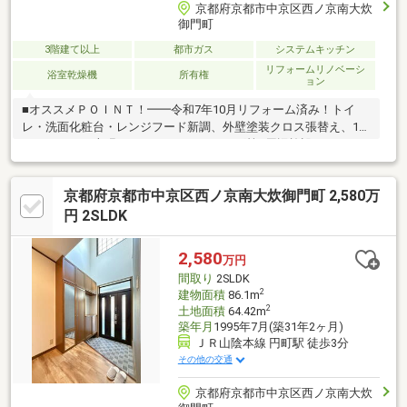
京都府京都市中京区西ノ京南大炊
御門町
3階建て以上
都市ガス
システムキッチン
リフォームリノベーシ
浴室乾燥機
所有権
ョン
■オススメＰＯＩＮＴ！━━令和7年10月リフォーム済み！トイ
レ・洗面化粧台・レンジフード新調、外壁塗装クロス張替え、1階
フロアタイル上張り、ハウスクリーニング等■周辺施設！━━・
阪急オアシス…歩2分（約160ｍ）・エディオン円町店…歩3分（約
240ｍ）・セブンイレブン京都ＪＲ円町駅前店…歩4分（約320
京都府京都市中京区西ノ京南大炊御門町 2,580万
ｍ）・ローソン西ノ京北円町店…歩4分（約320ｍ）・生鮮館なか
むら円町店…歩5分（約400ｍ）・朱雀第八小学校…歩5分（約400
円 2SLDK
ｍ）・北野中学校…歩6分（約480ｍ）
2,580
万円
間取り
2SLDK
2
建物面積
86.1m
2
土地面積
64.42m
築年月
1995年7月(築31年2ヶ月)
ＪＲ山陰本線 円町駅 徒歩3分
その他の交通
京都府京都市中京区西ノ京南大炊