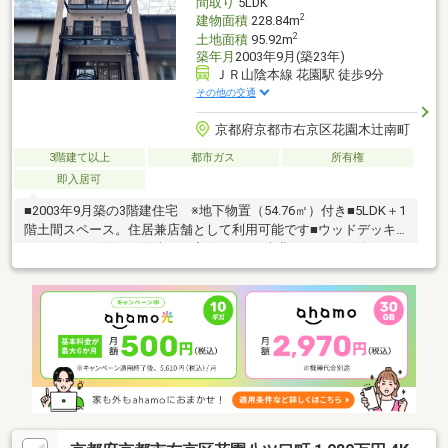
間取り
5LDK
2
建物面積
228.84m
2
土地面積
95.92m
築年月
2003年9月(築23年)
ＪＲ山陰本線 花園駅 徒歩9分
その他の交通
京都府京都市右京区花園木辻南町
3階建て以上
都市ガス
所有権
即入居可
■2003年9月築の3階建住宅 ※地下物置（54.76㎡）付き■5LDK＋1
階土間スペース。住居兼店舗として利用可能です■ウッドデッキ
バルコニーに面した陽当たり良好なLDK■南北バルコニー付きのた
め採光・通風良好■普通車一台分の駐車スペースがございます
【建物延面積】228.84㎡（69.22坪）【前面道路】幅員約6.5m、北
側間口約5.8m【アクセス】 JR「花園」駅まで徒歩9分 京福
「妙心寺」駅まで徒歩16分【周辺施設】「セブンイレブン西小路
丸太町店」徒歩6分「ツルハドラッグ京都花園駅前店」徒歩7分
「生鮮館なかむら円町店」徒歩7分「京都市立花園小学校」徒歩5
分