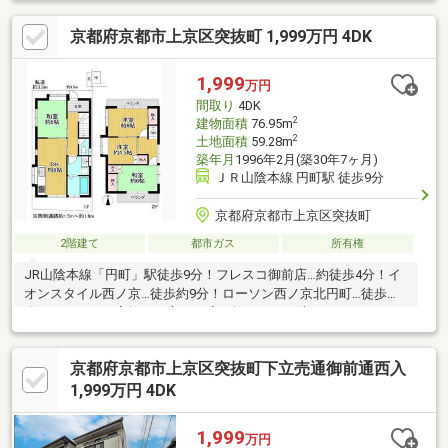
です！・周辺施設充実の生活便利地♪≪周辺施設≫・フレスコ…歩
京都府京都市上京区突抜町 1,999万円 4DK
７分・イオンスタイル…歩１３分・ローソン…歩５分・ダックス…
歩８分・西町児童公園…歩２分＼リフォームのご相談も承ってお
ります！／
1,999
万円
間取り
4DK
2
建物面積
76.95m
2
土地面積
59.28m
築年月
1996年2月(築30年7ヶ月)
ＪＲ山陰本線 円町駅 徒歩9分
京都府京都市上京区突抜町
2階建て
都市ガス
所有権
JR山陰本線「円町」駅徒歩9分！フレスコ御前店…約徒歩4分！イ
オンスタイル西ノ京…徒歩約9分！ローソン西ノ京北円町…徒歩約9
分！はじめての家探しの方、一度は探したけど決まらなかった…
という方も、まずは当社“グローバル不動産販売”にご相談下さ
い。経験豊富な不動産のプロが、貴方にぴったりの不動産をお探
京都府京都市上京区突抜町下立売通御前通西入
しします♪理想の間取り、立地条件、周辺環境など、お客様の希望
条件は全て受け止めます！予算のご相談はもちろん、不動産購入
1,999万円 4DK
にまつわる全てを当社におまかせください。丁寧でわかりやすい
説明で、安心の不動産購入をお約束いたします。
1,999
万円