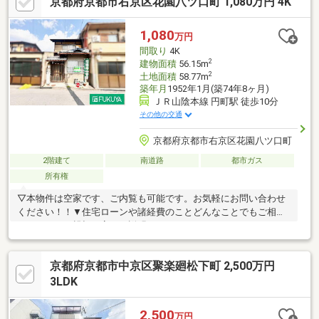
京都府京都市右京区花園八ツ口町 1,080万円 4K
1,080
万円
間取り
4K
2
建物面積
56.15m
2
土地面積
58.77m
築年月
1952年1月(築74年8ヶ月)
ＪＲ山陰本線 円町駅 徒歩10分
その他の交通
京都府京都市右京区花園八ツ口町
2階建て
南道路
都市ガス
所有権
▽本物件は空家です、ご内覧も可能です。お気軽にお問い合わせ
ください！！▼住宅ローンや諸経費のことどんなことでもご相談
ください！！親切丁寧にご説明させていただきます！！
京都府京都市中京区聚楽廻松下町 2,500万円
3LDK
2,500
万円