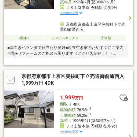
築年月
1996年2月(築30年7ヶ月)
ＪＲ山陰本線 円町駅 徒歩9分
その他の交通
京都府京都市上京区突抜町下立売
通御前通西入
2階建て
システムキッチン
所有権
■南向きベランダで日当たり良好■現在空き家のためすぐにご案内
可能■リフォームのご相談も承ります《アクセス良好！》・
JR「円町」駅まで徒歩９分・京福「北野白梅町」駅まで徒歩１５
分《周辺施設充実の生活便利地！》・仁和小学校…徒歩８分（約
600ｍ）・北野中学校…徒歩７分（約540ｍ）・フレスコ御前町…
京都府京都市上京区突抜町下立売通御前通西入
徒歩４分（約290ｍ）・ローソン西ノ京北円町店…徒歩６分（約
420ｍ）・スギ薬局…徒歩６分（約440ｍ）・キリン堂…徒歩７分
1,999万円 4DK
（約560ｍ）・イオンスタイル西ノ京小町…徒歩９分（約700ｍ）
1,999
万円
間取り
4DK
2
建物面積
76.95m
2
土地面積
59.28m
築年月
1996年2月(築30年7ヶ月)
ＪＲ山陰本線 円町駅 徒歩9分
その他の交通