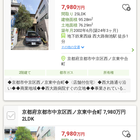
の３コースを設けております。お電話の際、担当者に内覧希望物
7,980
万円
件とコースをお伝えくださいませ！
間取り
2SLDK
2
建物面積
95.28m
2
土地面積
76.29m
築年月
2002年6月(築24年3ヶ月)
地下鉄東西線 西大路御池駅 徒歩1
分
その他の交通
京都府京都市中京区西ノ京東中合
町
2階建て
都市ガス
所有権
◆京都市中京区西ノ京東中合町◆〈店舗付住宅〉◆西大路通り沿
い◆◆商業地域◆◆西大路病院すぐの立地◆◆事業されている方
にもピッタリのおうちです◆対象不動産おすすめポイント・中型
自動車1台駐車可能・平成14年建築・LDK14畳・前面道路幅員約
26m（西大路通）・2階各部屋にバルコニー有り〈土地面積〉
京都府京都市中京区西ノ京東中合町 7,980万円
76.29㎡（23.07坪）〈建物面積〉 95.28㎡（28.82坪）【交通】・
京都市営地下鉄東西線「西大路御池」駅まで徒歩1分・京福電気鉄
2LDK
道嵐山本線「西大路三条」駅まで徒歩5分・JR山陰本線「円町」
駅まで徒歩11分
7,980
万円