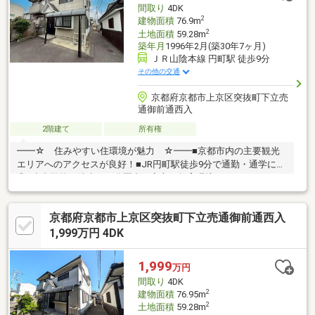
間取り
4DK
2
建物面積
76.9m
2
土地面積
59.28m
築年月
1996年2月(築30年7ヶ月)
ＪＲ山陰本線 円町駅 徒歩9分
その他の交通
京都府京都市上京区突抜町下立売
通御前通西入
2階建て
所有権
━━☆ 住みやすい住環境が魅力 ☆━━■京都市内の主要観光
エリアへのアクセスが良好！■JR円町駅徒歩9分で通勤・通学にも
◎■小中学校が徒歩１０分圏内で安心の教育環境！■スーパー・コ
ンビニ・ドラックストアが徒歩圏内♪━━☆ こだわりの間取
り ☆━━■ダイニング隣の和室は、来客時には 客間としても
京都府京都市上京区突抜町下立売通御前通西入
使える便利な一室■２階は３部屋で在宅ワークにも集中できる空
間■西側通路で通風良好━━☆ 学校 ☆━━□仁和小学校…徒歩
1,999万円 4DK
９分(６４６ｍ)□北野中学校…徒歩７分(５２４ｍ)＼リフォームの
ご相談もOK/・全面改装からワンポイントリフォーム までお任
1,999
万円
せ下さい
間取り
4DK
2
建物面積
76.95m
2
土地面積
59.28m