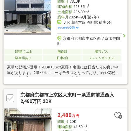
間取り
7SLDK
2
建物面積
223.35m
2
土地面積
236.89m
築年月
2024年9月(築2年)
ＪＲ山陰本線 円町駅 徒歩6分
その他の交通
京都府京都市中京区西ノ京御輿岡
町
3階建て以上
南道路
都市ガス
駐車場あり
駐車3台
システムキッチン
豪華な邸宅が登場！7LDK+3Sの豪邸！南側には日当たりの良い中
庭があります。2階バルコニーはテラスとなっており、雨や花粉か
らも衣類を守ります。その他ここでは記載できないおススメポイ
ントが盛りだくさん！ぜひ、現地でご確認ください！住宅大情報
館は常時4000件以上の物件をご紹介！宅地建物取引主任、住宅ロ
京都府京都市上京区大東町一条通御前通西入
ーンアドバイザー、司法書士など不動産のプロフェッショナルが
揃っているのでお気軽にご相談ください。他になくてもココなら
2,480万円 2DK
きっと、希望の不動産物件が見つかります。
2,480
万円
間取り
2DK
2
建物面積
41.59m
2