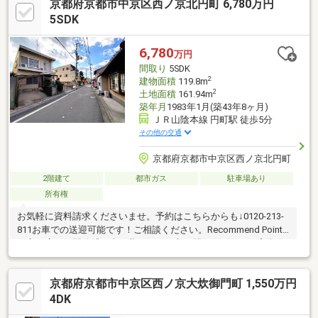
京都府京都市中京区西ノ京北円町 6,780万円
4LDK、収納スペースも豊富です◇駐車、駐輪、バイク置場も完
備！◇土地面積 約21.21坪◇空家につきお気軽に現地確認して頂
5SDK
けます。◆住宅ローン支払い例 月々95190円◆ （3250万円借入
変動金利1.225％ 35年返済の場合）
6,780
万円
間取り
5SDK
2
建物面積
119.8m
2
土地面積
161.94m
築年月
1983年1月(築43年8ヶ月)
ＪＲ山陰本線 円町駅 徒歩5分
その他の交通
京都府京都市中京区西ノ京北円町
2階建て
都市ガス
駐車場あり
所有権
お気軽に資料請求くださいませ。予約はこちらからも↓0120-213-
811お車での送迎可能です！ご相談ください。Recommend Point
三方に広がる開放感。南・北・西の三方が開けており、住宅街の
中にありながらも開放感あふれるロケーション。北側は、道路を
挟んだ先に平屋や寺院が並んでいます。
京都府京都市中京区西ノ京大炊御門町 1,550万円
4DK