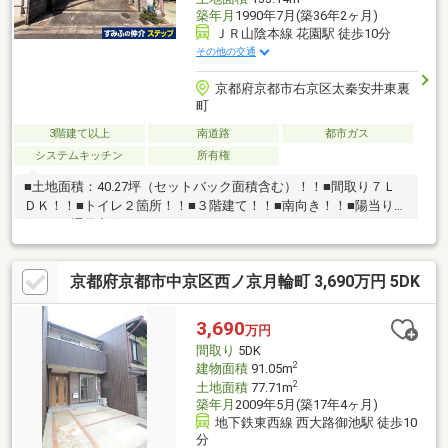
築年月
1990年7月(築36年2ヶ月)
ＪＲ山陰本線 花園駅 徒歩10分
その他の交通
京都府京都市右京区太秦安井東裏
町
3階建て以上
南道路
都市ガス
システムキッチン
所有権
■土地面積：40.27坪（セットバック面積含む）！！■間取り７Ｌ
ＤＫ！！■トイレ２箇所！！■３階建て！！■南向き！！■陽当り良
好！！■通風良好！！
京都府京都市中京区西ノ京月輪町 3,690万円 5DK
3,690
万円
間取り
5DK
2
建物面積
91.05m
2
土地面積
77.71m
築年月
2009年5月(築17年4ヶ月)
地下鉄東西線 西大路御池駅 徒歩10
分