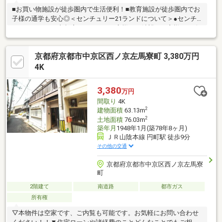
■お買い物施設が徒歩圏内で生活便利！■教育施設が徒歩圏内でお
子様の通学も安心◎＜センチュリー21ランドについて＞●センチ
ュリー21ランド京都店は・・・ お客様のご希望をお客様の目線
でご満足いただけるお住いを全力でお探し致します！●購入・売
却・ローンのご相談など、些細なことでもお気軽にご相談下さい
京都府京都市中京区西ノ京左馬寮町 3,380万円
ませ！●リフォームのご相談も承っております。○京阪鴨東線 「出
町柳」駅 徒歩約6分○営業時間：10：00～20：00（火曜日・水曜
4K
日定休日※祝日は営業）事前にご連絡いただけますと、スムーズ
にご案内が可能です。ご連絡お待ちしております！
3,380
万円
間取り
4K
2
建物面積
63.13m
2
土地面積
76.03m
築年月
1948年1月(築78年8ヶ月)
ＪＲ山陰本線 円町駅 徒歩9分
その他の交通
京都府京都市中京区西ノ京左馬寮
町
2階建て
南道路
都市ガス
所有権
▽本物件は空家です、ご内覧も可能です。お気軽にお問い合わせ