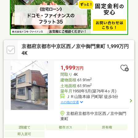
京都府京都市中京区西ノ京中御門東町 1,999万円
4K
1,999
万円
間取り
4K
2
建物面積
61.91m
2
土地面積
61.91m
築年月
1950年5月(築76年4ヶ月)
ＪＲ山陰本線 円町駅 徒歩5分
その他の交通
京都府京都市中京区西ノ京中御門
東町
2階建て
都市ガス
所有権
即入居可