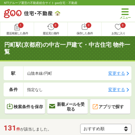
NTTグループ運営の不動産総合サイト goo住宅・不動産
1
0
0
0
最近検索した条件
最近見た物件
保存した条件
お気に入り
円町駅(京都府)の中古一戸建て・中古住宅 物件一
覧
駅
変更する
山陰本線/円町
条件
変更する
指定なし
新着メールを受
検索条件を保存
アプリで探す
取る
131
件
が該当しました。