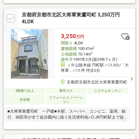
京都府京都市北区大将軍東鷹司町 3,250万円
4LDK
3,250
万円
間取り
4LDK
2
建物面積
100.41m
2
土地面積
70.14m
築年月
1997年2月(築29年7ヶ月)
ＪＲ山陰本線 円町駅 バス3分/「大
将軍」バス停 停歩2分
京都府京都市北区大将軍東鷹司町
3階建て以上
都市ガス
システムキッチン
リフォームリノベーシ
所有権
ョン
■大将軍東鷹司町 一戸建■☆駅、スーパー、コンビニ、薬局、銀
行、病院等が全て徒歩圏内に揃う生活便利地♪◇JR円町駅まで徒
歩9分◇京福北野白梅町駅まで徒歩7分◇令和3年5月リフォーム履
歴有り 全室クロス張替、洗面化粧台新調、給湯器新調、畳表替
え 等々◇室内を大変丁寧にお使いです♪◇充実のお部屋数