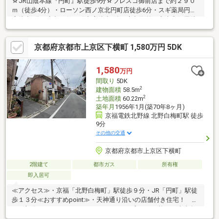
☆JR山陰本線『円町』駅徒歩9分☆フレスコ御前店まで約２９０
ｍ（徒歩4分）・ローソン西ノ京北円町店徒歩6分・スギ薬局円町
店徒歩5分・京都銀行円町支店徒歩5分・京都御前下立売郵便局徒
歩2分
京都府京都市上京区下横町 1,580万円 5DK
1,580
万円
間取り
5DK
2
建物面積
58.5m
2
土地面積
60.22m
築年月
1956年1月(築70年8ヶ月)
京福電鉄北野線 北野白梅町駅 徒歩
9分
その他の交通
京都府京都市上京区下横町
2階建て
都市ガス
所有権
即入居可
≪アクセス≫・京福「北野白梅町」駅徒歩９分・JR「円町」駅徒
歩１３分≪おすすめpoint≫・天神通り沿いの店舗付き住宅！ サ
ッシ部分をリフォームすればガレージへの変更も可能！・南東角
地！ 東側の道路（天神通）は約5.78ｍございます♪・即入居可能