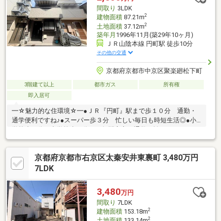
間取り
3LDK
2
建物面積
87.21m
2
土地面積
37.12m
築年月
1996年11月(築29年10ヶ月)
ＪＲ山陰本線 円町駅 徒歩10分
その他の交通
京都府京都市中京区聚楽廻松下町
3階建て以上
都市ガス
所有権
即入居可
━☆魅力的な住環境☆━●ＪＲ『円町』駅まで歩１０分 通勤・
通学便利ですね♪●スーパー歩３分 忙しい毎日も時短生活◎●小
学校歩２分・中学校歩７分 ９年間安心の通学距離！ etc～・
～・ ━☆魅力的なまどり☆━●和洋室を取り揃えたおうち●キ
ッチンが２か所完備 ２世帯住宅としてもいかが？●水回りが２
京都府京都市右京区太秦安井東裏町 3,480万円
階にまとまっており、 家事動線楽々です！●季節物収納可能な
ロフト付き●通行人の視線軽減２階リビング♪ etc～・～・【リフ
7LDK
ォームも同時受付可能】■水回りだけ、クロスだけなど リフォ
ームもお受けいたします♪ お気軽にお問い合わせください！
3,480
万円
間取り
7LDK
2
建物面積
153.18m
2
土地面積
133.14m