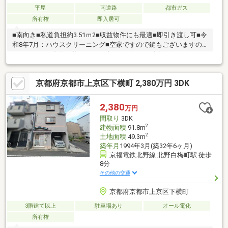
平屋
南道路
都市ガス
所有権
即入居可
■南向き■私道負担約3.51ｍ2■収益物件にも最適■即引き渡し可■令
和8年7月：ハウスクリーニング■空家ですので鍵もございますの
でいつでもご内覧可能です。一度ごゆっくりご内覧下さい。０１
２０－０２１－３１３までお気軽にお問い合わせ下さい。■経験
年数10年以上の営業スタッフ在籍、宅地建物取引士・古民家鑑定
京都府京都市上京区下横町 2,380万円 3DK
士1級等も取得しておりますのでご安心ください。
2,380
万円
間取り
3DK
2
建物面積
91.8m
2
土地面積
49.3m
築年月
1994年3月(築32年6ヶ月)
京福電鉄北野線 北野白梅町駅 徒歩
8分
その他の交通
京都府京都市上京区下横町
3階建て以上
駐車場あり
オール電化
所有権