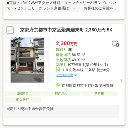
■京福・JRの2WAYアクセス可能！＜センチュリー21ランドについ
て＞●センチュリー21ランド京都店は・・・ お客様のご希望を
お客様の目線でご満足いただけるお住いを全力でお探し致しま
す！●購入・売却・ローンのご相談など、些細なことでもお気軽
にご相談下さいませ！●リフォームのご相談も承っております。○
京都府京都市中京区聚楽廻東町 2,380万円 5K
京阪鴨東線 「出町柳」駅 徒歩約6分○京都市営地下鉄烏丸線 「今
出川」駅 徒歩約10分○営業時間：10：00～20：00（火曜日・水曜
日定休日※祝日は営業）事前にご連絡いただけますと、スムーズ
2,380
万円
にご案内が可能です。ご連絡お待ちしております！
間取り
5K
2
建物面積
86.53m
2
土地面積
48.03m
築年月
1977年8月(築49年1ヶ月)
ＪＲ山陰本線 二条駅 徒歩8分
その他の交通
京都府京都市中京区聚楽廻東町
2階建て
都市ガス
所有権
即入居可
※売主の契約不適合責任免除