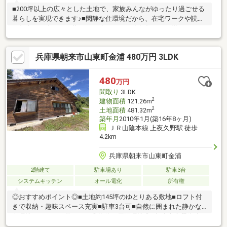
■200坪以上の広々とした土地で、家族みんながゆったり過ごせる
暮らしを実現できます♪■閑静な住環境だから、在宅ワークや読書
も集中して楽しめる暮らしが叶います♪※築年数月日不詳○アーキ
ホームライフ福知山中央店では福知山市・綾部市を中心に、地域
密着ナンバー１を目指しています！○家を買いたい・売りたい・
兵庫県朝来市山東町金浦 480万円 3LDK
リフォームしたいお客様にたくさんの情報を迅速に提供いたしま
す！○物件情報・住宅ローンetc...どんな事でもお気軽にご相談く
ださい！○見るだけOK!聞くだけOK!ご相談は無料です！ご来店、
480
万円
お問い合わせをお待ちしております♪
間取り
3LDK
2
建物面積
121.26m
2
土地面積
481.32m
築年月
2010年1月(築16年8ヶ月)
ＪＲ山陰本線 上夜久野駅 徒歩
4.2km
兵庫県朝来市山東町金浦
2階建て
駐車場あり
駐車3台
システムキッチン
オール電化
所有権
◎おすすめポイント◎■土地約145坪のゆとりある敷地■ロフト付
きで収納・趣味スペース充実■駐車3台可■自然に囲まれた静かな
住環境でのびのび暮らせる◎物件の周辺環境◎■朝来市立梁瀬小
学校：徒歩約1時間6分■朝来市立梁瀬中学校：自転車約18分■ミニ