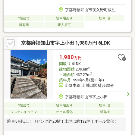
京都府福知山市夜久野町板生
2階建て
駐車場あり
駐車3台
所有権
即入居可
京都府福知山市字上小田 1,980万円 6LDK
1,980
万円
間取り
6LDK
2
建物面積
239.8m
2
土地面積
437.27m
築年月
1993年9月(築33年)
山陰本線 上川口駅 徒歩33分
京都府福知山市字上小田
2階建て
駐車場あり
駐車3台
システムキッチン
オール電化
所有権
駐車5台以上！リビング約20帖！土地は約132坪！オール電化！