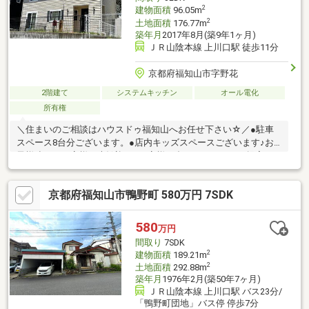
2
建物面積
96.05m
2
土地面積
176.77m
築年月
2017年8月(築9年1ヶ月)
ＪＲ山陰本線 上川口駅 徒歩11分
京都府福知山市字野花
2階建て
システムキッチン
オール電化
所有権
＼住まいのご相談はハウスドゥ福知山へお任せ下さい☆／●駐車
スペース8台分ございます。●店内キッズスペースございます♪お
子様連れのお客様も大歓迎！●お客様に合ったローンのご提案を
致します。●女性営業担当もおります。お気軽にご指定下さいま
せ。●ご売却相談も受付中！
京都府福知山市鴨野町 580万円 7SDK
580
万円
間取り
7SDK
2
建物面積
189.21m
2
土地面積
292.88m
築年月
1976年2月(築50年7ヶ月)
ＪＲ山陰本線 上川口駅 バス23分/
「鴨野町団地」バス停 停歩7分