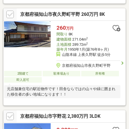
京都府福知山市夜久野町平野 260万円 8K
260
万円
間取り
8K
2
建物面積
271.04m
2
土地面積
289.72m
築年月
1950年1月(築76年8ヶ月)
山陰本線 上夜久野駅 徒歩5分
京都府福知山市夜久野町平野
2階建て
駐車場あり
所有権
即入居可
元店舗兼住宅の駅近物件です！田舎ならではの山々や緑に囲まれ
た移住者の多い地域になります！！
京都府福知山市字野花 2,380万円 3LDK