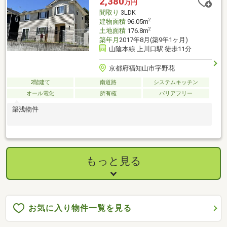
2,380
万円
間取り
3LDK
2
建物面積
96.05m
2
土地面積
176.8m
築年月
2017年8月(築9年1ヶ月)
山陰本線 上川口駅 徒歩11分
京都府福知山市字野花
2階建て
南道路
システムキッチン
オール電化
所有権
バリアフリー
築浅物件
もっと見る
お気に入り物件一覧を見る