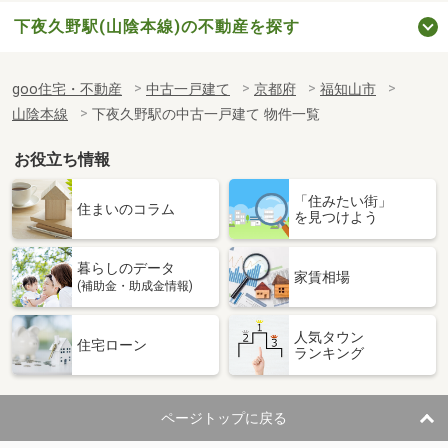
下夜久野駅(山陰本線)の不動産を探す
goo住宅・不動産
中古一戸建て
京都府
福知山市
山陰本線
下夜久野駅の中古一戸建て 物件一覧
お役立ち情報
「住みたい街」
住まいのコラム
を見つけよう
暮らしのデータ
家賃相場
(補助金・助成金情報)
人気タウン
住宅ローン
ランキング
ページトップに戻る