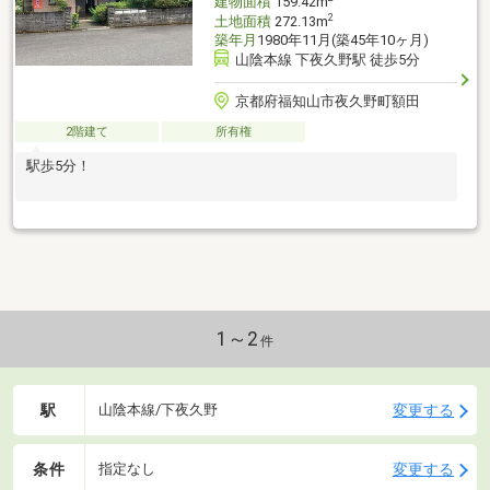
建物面積
159.42m
2
土地面積
272.13m
築年月
1980年11月(築45年10ヶ月)
山陰本線 下夜久野駅 徒歩5分
京都府福知山市夜久野町額田
2階建て
所有権
駅歩5分！
1～2
件
駅
変更する
山陰本線/下夜久野
条件
変更する
指定なし