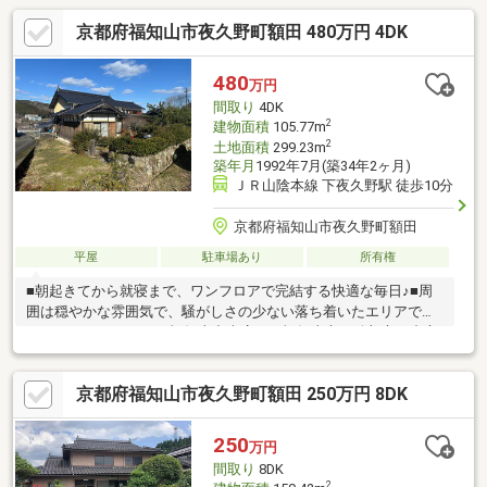
京都府福知山市夜久野町額田 480万円 4DK
480
万円
間取り
4DK
2
建物面積
105.77m
2
土地面積
299.23m
築年月
1992年7月(築34年2ヶ月)
ＪＲ山陰本線 下夜久野駅 徒歩10分
京都府福知山市夜久野町額田
平屋
駐車場あり
所有権
■朝起きてから就寝まで、ワンフロアで完結する快適な毎日♪■周
囲は穏やかな雰囲気で、騒がしさの少ない落ち着いたエリアです
♪○アーキホームライフ福知山中央店では福知山市・綾部市を中心
に、地域密着ナンバー１を目指しています！○家を買いたい・売
りたい・リフォームしたいお客様にたくさんの情報を迅速に提供
京都府福知山市夜久野町額田 250万円 8DK
いたします！○物件情報・住宅ローンetc...どんな事でもお気軽に
ご相談ください！○見るだけOK!聞くだけOK!ご相談は無料です！
ご来店、お問い合わせをお待ちしております♪
250
万円
間取り
8DK
2