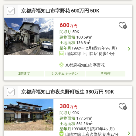
フレッシュ山東支店：車約8分■ファミリーマート 山東町店：車
京都府福知山市字野花 600万円 5DK
約8分◆ホームライフ不動産◆当日の内覧・ご見学もご相談くだ
さい♪メールやお電話でも各種ご相談を承っております！『お家探
し』『ご売却』『リフォーム』『新築』などのご相談は『アーキ
600
万円
ホームライフ不動産』におまかせ下さい！
間取り
5DK
2
建物面積
100.59m
2
土地面積
136.8m
築年月
1992年12月(築33年9ヶ月)
山陰本線 上川口駅 徒歩14分
京都府福知山市字野花
2階建て
システムキッチン
所有権
京都府福知山市夜久野町板生 380万円 9DK
380
万円
間取り
9DK
2
建物面積
177.54m
2
土地面積
561.36m
築年月
1989年5月(築37年4ヶ月)
山陰本線 上夜久野駅 徒歩27分