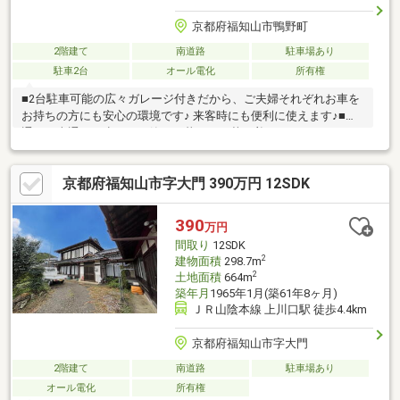
京都府福知山市鴨野町
2階建て
南道路
駐車場あり
駐車2台
オール電化
所有権
■2台駐車可能の広々ガレージ付きだから、ご夫婦それぞれお車を
お持ちの方にも安心の環境です♪ 来客時にも便利に使えます♪■人
通りや車通りが少なく、静かに暮らせる落ち着いたエリアです♪○
アーキホームライフ福知山中央店では福知山市・綾部市を中心
に、地域密着ナンバー１を目指しています！○家を買いたい・売
京都府福知山市字大門 390万円 12SDK
りたい・リフォームしたいお客様にたくさんの情報を迅速に提供
いたします！○物件情報・住宅ローンetc...どんな事でもお気軽に
ご相談ください！○見るだけOK!聞くだけOK!ご相談は無料です！
390
万円
ご来店、お問い合わせをお待ちしております♪
間取り
12SDK
2
建物面積
298.7m
2
土地面積
664m
築年月
1965年1月(築61年8ヶ月)
ＪＲ山陰本線 上川口駅 徒歩4.4km
京都府福知山市字大門
2階建て
南道路
駐車場あり
オール電化
所有権