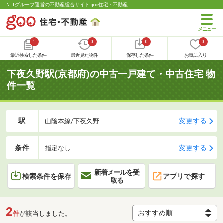
NTTグループ運営の不動産総合サイト goo住宅・不動産
1
0
0
0
最近検索した条件
最近見た物件
保存した条件
お気に入り
下夜久野駅(京都府)の中古一戸建て・中古住宅 物
件一覧
駅
変更する
山陰本線/下夜久野
条件
変更する
指定なし
新着メールを受
検索条件を保存
アプリで探す
取る
2
件
が該当しました。