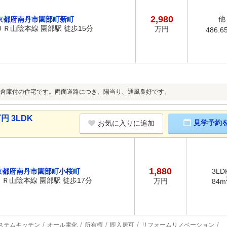
2,980
他
京都府南丹市園部町新町
ＪＲ山陰本線 園部駅 徒歩15分
万円
486.6
倉庫付の住宅です。両面道路につき、陽当り、通風良好です。
円 3LDK
見学予約
お気に入りに追加
1,880
京都府南丹市園部町小桜町
3LD
ＪＲ山陰本線 園部駅 徒歩17分
万円
84m
ステムキッチン
オール電化
所有権
即入居可
リフォームリノベーション