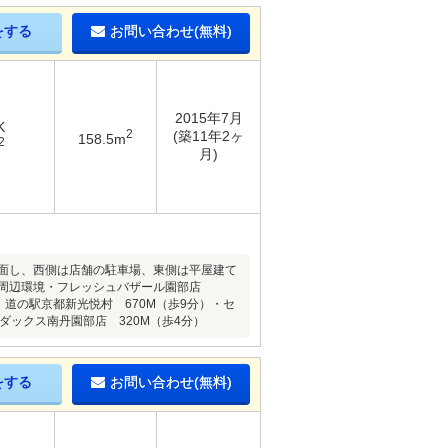
をする
お問い合わせ(無料)
2015年7月
K
2
(築11年2ヶ
158.5m
2
月)
に面し、西側は店舗の駐車場、東側は平屋建て
◆周辺環境・フレッシュバザール園部店
）・道の駅京都新光悦村 670M（歩9分）・セ
ダックス南丹園部店 320M（歩4分）
をする
お問い合わせ(無料)