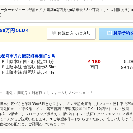
メーターモジュール設計の注文建築■南西角地■駐車最大3台可能（サイズ制限あり）■
分
0万円 5LDK
見学予約
お気に入りに追加
京都府南丹市園部町美園町１号
2,180
ＪＲ山陰本線 園部駅 徒歩18分
5LD
ＪＲ山陰本線 吉富駅 徒歩3.5km
万円
99.17
ＪＲ山陰本線 船岡駅 徒歩4.4km
ール電化
床暖房
所有権
リフォームリノベーション
謄本に基づくと昭和38年5月となります。※未登記倉庫有【リフォーム歴】平成29
面化粧台、・1階2階トイレ、浴室新調〇床暖房設置〇LDK・1階2階トイレ・洗面・
洋室・2階廊下）フローリング張替え（1階2階トイレ・洗面）クッションフロア張
てイチからご説明いたします。▼ご希望条件をお知らせください。忙しい方向け「
住宅の心配など、ご質問だけでもどうぞ♪