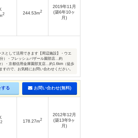
2019年11月
K
2
(築6年10ヶ
244.53m
2
m
月)
ースとして活用できます【周辺施設】・ウエ
6分）・フレッシュバザール園部店…約
8分）・京都信用金庫園部支店…約1.6km（徒歩
しますので、お気軽にお問い合わせください。
をする
お問い合わせ(無料)
2012年12月
K
2
(築13年9ヶ
178.27m
2
m
月)