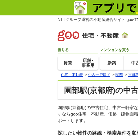
NTTグループ運営の不動産総合サイト goo
借りる
マンションを買う
店舗･
賃貸
新築
中
事業用
住宅・不動産
>
中古一戸建て
>
関西
>
京都
園部駅(京都府)の中
園部駅(京都府)の中古住宅、中古一軒
すならgoo住宅・不動産。価格・建物面
ポートします。
探したい物件の路線・検索条件を変