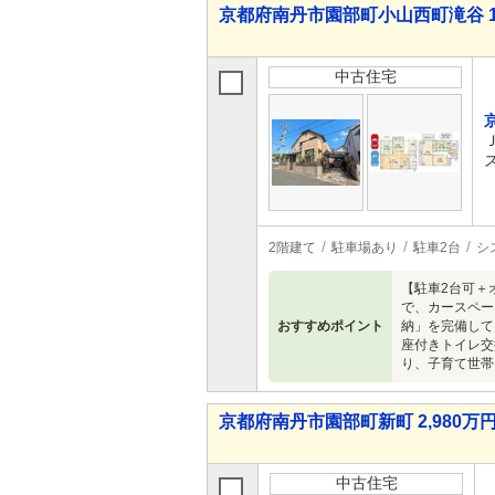
京都府南丹市園部町小山西町滝谷 1,3
中古住宅
2階建て
駐車場あり
駐車2台
シ
【駐車2台可＋
で、カースペー
おすすめポイント
納」を完備して
座付きトイレ交
り、子育て世帯
京都府南丹市園部町新町 2,980万円
中古住宅