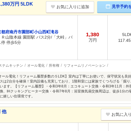
80万円 5LDK
見学予約
お気に入りに追加
京都府南丹市園部町小山西町滝谷
1,380
5LD
ＪＲ山陰本線 園部駅 バス2分/「大峠」バ
万円
117.4
ス停 停歩5分
ステムキッチン
オール電化
所有権
リフォームリノベーション
オール電化！リフォーム履歴多数の５LDK】室内は丁寧にお使いで、保守状況も良
スは2台分を確保！室内設備も充実しており、1階和室には家族でくつろげる「掘り
います。【リフォーム履歴】・令和3年8月：エコキュート交換・令和3年11月：外壁
換、IHクッキングヒーター交換・令和7年8月：浴室換気扇交換周辺は、徒歩1分の
に嬉しい住環境です。
 他
お気に入