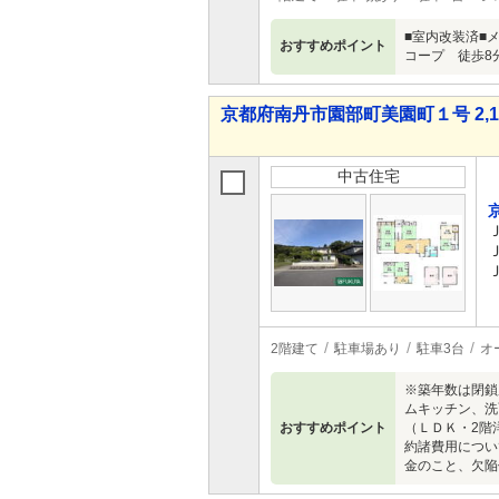
■室内改装済■
おすすめポイント
コープ 徒歩8
京都府南丹市園部町美園町１号 2,18
中古住宅
2階建て
駐車場あり
駐車3台
オ
※築年数は閉鎖
ムキッチン、洗
おすすめポイント
（ＬＤＫ・2階
約諸費用につい
金のこと、欠陥