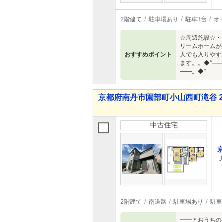
2階建て
駐車場あり
駐車3台
オ
☆周辺施設☆・
リームホームが
おすすめポイント
人でも入りやす
ます。。◆°―
――。◆°
京都府南丹市園部町小山西町滝谷 2,0
中古住宅
2階建て
南道路
駐車場あり
駐車
━━＊おうちの