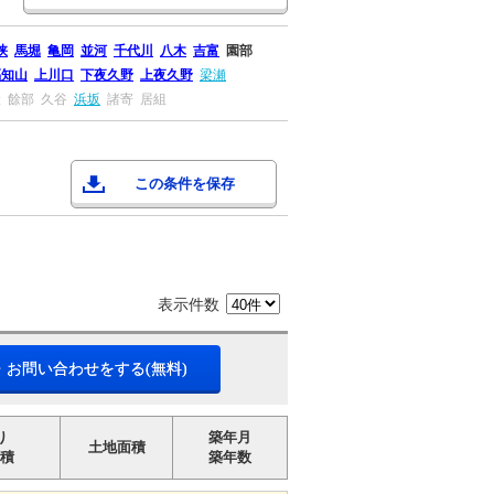
峡
馬堀
亀岡
並河
千代川
八木
吉富
園部
福知山
上川口
下夜久野
上夜久野
梁瀬
鎧
餘部
久谷
浜坂
諸寄
居組
この条件を保存
表示件数
・お問い合わせをする(無料)
り
築年月
土地面積
積
築年数