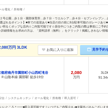
ール電化
所有権
２号公園…歩１分・園部保育所…歩７分・ウエルシア…歩４分・セブンイレブン…
選ばれるポイント】■車での送迎あり■当店の目の前に8台駐車可能のガレージあり
い明るくポップな店内☆ご内覧可能です☆居住中につきご内覧の際は事前にご予約
―詳細情報をお求めの方は、「資料請求（無料）」をクリック！掲載しきれない情
80万円 3LDK
見学予約
お気に入りに追加
2,080
京都府南丹市園部町小山西町滝谷
3LD
ＪＲ山陰本線 園部駅 徒歩19分
万円
91.34
2台
システムキッチン
オール電化
所有権
即入居可
いいところ＊━━■即入居可能です！いつでもご内覧ＯＫ♪■太陽光パネルございま