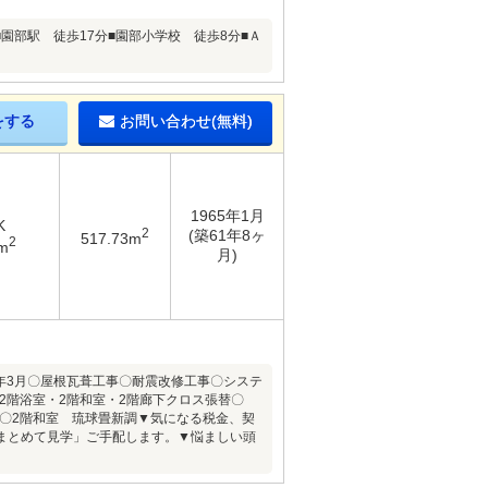
園部駅 徒歩17分■園部小学校 徒歩8分■Ａ
をする
お問い合わせ(無料)
1965年1月
K
2
(築61年8ヶ
517.73m
2
m
月)
年3月〇屋根瓦葺工事〇耐震改修工事〇システ
2階浴室・2階和室・2階廊下クロス張替〇
替〇2階和室 琉球畳新調▼気になる税金、契
まとめて見学」ご手配します。▼悩ましい頭