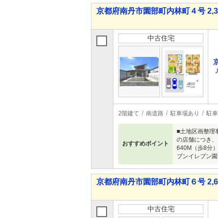
京都府南丹市園部町内林町４号 2,38
中古住宅
2階建て
南道路
駐車場あり
駐車
■土地区画整理
の店舗につき、
おすすめポイント
640M（歩8分
ブンイレブン園
京都府南丹市園部町内林町６号 2,68
中古住宅