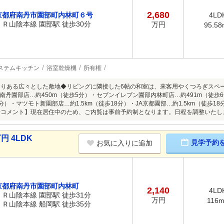
2,680
京都府南丹市園部町内林町６号
4LD
ＪＲ山陰本線 園部駅 徒歩30分
万円
95.58
ステムキッチン
浴室乾燥機
所有権
とりある広々とした敷地◆リビングに隣接した6帖の和室は、来客用やくつろぎスペ
南丹園部店…約450m（徒歩5分）・セブンイレブン園部内林町店…約491m（徒歩
2分）・マツモト新園部店…約1.5km（徒歩18分）・JA京都園部…約1.5km（徒歩1
者コメント】現在居住中のため、ご内覧は事前予約制となります。日程を調整いた
円 4LDK
見学予約
お気に入りに追加
京都府南丹市園部町内林町
2,140
4LD
ＪＲ山陰本線 園部駅 徒歩31分
万円
116
ＪＲ山陰本線 船岡駅 徒歩35分