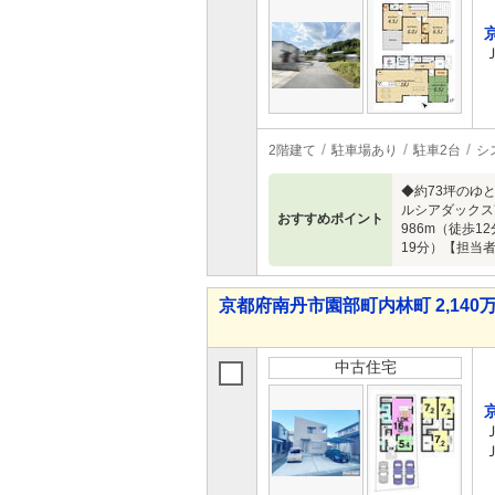
2階建て
駐車場あり
駐車2台
シ
◆約73坪のゆ
ルシアダックス
おすすめポイント
986m（徒歩1
19分）【担当
京都府南丹市園部町内林町 2,140万
中古住宅