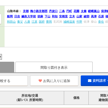
山陰本線：
京都
梅小路京都西
丹波口
二条
円町
花園
太秦
嵯峨嵐山
保津
船岡
日吉
鍼灸大学前
胡麻
下山
和知
安栖里
立木
山家
綾部
高津
石原
和田山
養父
八鹿
江原
国府
豊岡
玄武洞
城崎温泉
竹野
佐津
柴山
香住
間取り図付き表示
お気に入りに追加
資料請求
所在地/交通
間取
価格
（駅/バス 所要時間）
建物面