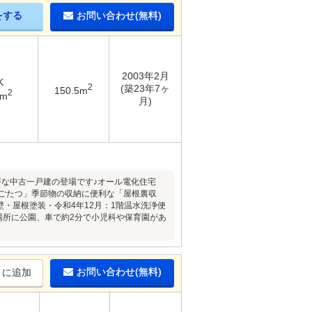
をする
お問い合わせ(無料)
2003年2月
K
2
(築23年7ヶ
150.5m
2
5m
月)
好な中古一戸建の登場です♪オール電化住宅
ごたつ」季節物の収納に便利な「屋根裏収
・屋根塗装・令和4年12月：1階温水洗浄便
場所に公園、車で約2分で小児科や保育園があ
お問い合わせ(無料)
りに追加