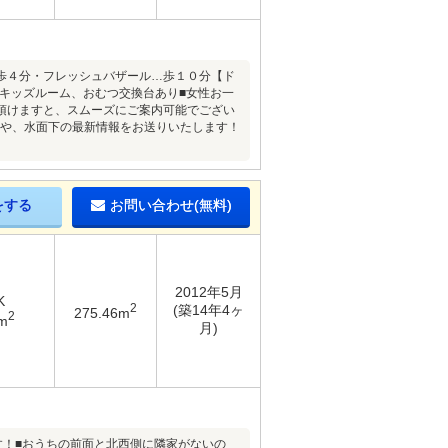
歩４分・フレッシュバザール…歩１０分【ド
■キッズルーム、おむつ交換台あり■女性お一
頂けますと、スムーズにご案内可能でござい
報や、水面下の最新情報をお送りいたします！
をする
お問い合わせ(無料)
2012年5月
K
2
(築14年4ヶ
275.46m
2
m
月)
す！■おうちの前面と北西側に隣家がないの