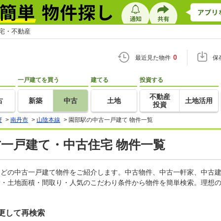
住宅・不動産
0
最近見た物件
保
一戸建てを買う
建てる
投資する
不動産
古
新築
中古
土地
土地活用
投資
府
>
南丹市
>
山陰本線
>
園部駅の中古一戸建て 物件一覧
古一戸建て・中古住宅 物件一覧
家などの中古一戸建て物件をご紹介します。中古物件、中古一軒家、中古
積・土地面積・間取り・人気のこだわり条件から物件を簡単検索。理想の
更して再検索