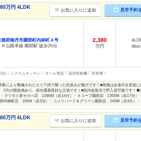
0万円 4LDK
見学予約
お気に入りに追加
2,380
京都府南丹市園部町内林町４号
4LD
ＪＲ山陰本線 園部駅 徒歩25分
万円
96m
3台
システムキッチン
オール電化
浴室乾燥機
所有権
事業により整備されたエリア内で整った街並みが魅力です！■南側は歩道付き府道
 3方の開放感あり、採光通風良好な立地です！■室内改装済で即入居可能です！
）・マツモト新そのべ店 1090M（歩14分）・Ａコープ園部店 1300M（歩17分
部内林町店 200M（歩3分）・コメリハード＆グリーン園部店 240M（歩3分）・
0万円 4LDK
見学予約
お気に入りに追加