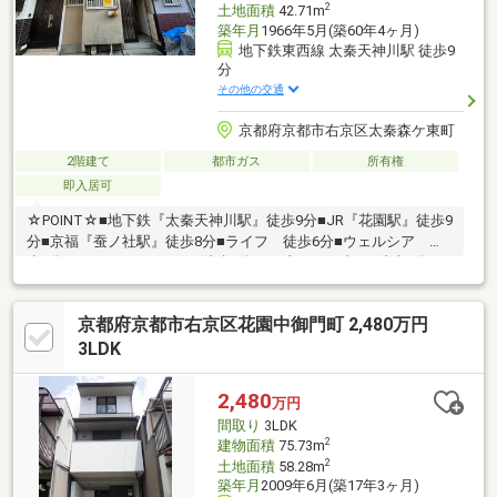
2
土地面積
42.71m
築年月
1966年5月(築60年4ヶ月)
地下鉄東西線 太秦天神川駅 徒歩9
分
その他の交通
京都府京都市右京区太秦森ケ東町
2階建て
都市ガス
所有権
即入居可
☆POINT☆■地下鉄『太秦天神川駅』徒歩9分■JR『花園駅』徒歩9
分■京福『蚕ノ社駅』徒歩8分■ライフ 徒歩6分■ウェルシア 徒
歩6分■ファミリーマート 徒歩5分■セブンイレブン 徒歩5分
京都府京都市右京区花園中御門町 2,480万円
3LDK
2,480
万円
間取り
3LDK
2
建物面積
75.73m
2
土地面積
58.28m
築年月
2009年6月(築17年3ヶ月)