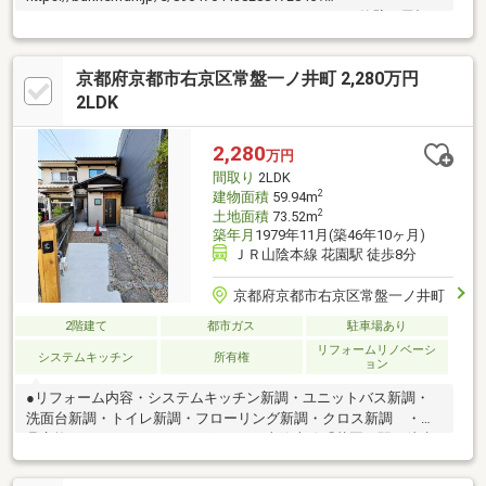
pk=17d42ec683ec9105c1b914c79805d51295101d27外壁と屋根は
補修済です。室内はスケルトン状態ですので、改装費用が抑えら
れます。細部に意匠を凝らしたお家です。生活便利な立地で京町
京都府京都市右京区常盤一ノ井町 2,280万円
家の暮らしは如何でしょうか？お買物施設が多数ある生活便利な
エリアです。・生鮮館なかむら 徒歩3分・阪急オア
2LDK
シス 徒歩6分・サンディ 徒
歩9分・スーパーマツモト 徒歩12分・セブンイレブ
2,280
万円
ン 徒歩2分・Vドラッグ 徒歩6
間取り
2LDK
分・エディオン
2
建物面積
59.94m
2
土地面積
73.52m
築年月
1979年11月(築46年10ヶ月)
ＪＲ山陰本線 花園駅 徒歩8分
京都府京都市右京区常盤一ノ井町
2階建て
都市ガス
駐車場あり
リフォームリノベーシ
システムキッチン
所有権
ョン
●リフォーム内容・システムキッチン新調・ユニットバス新調・
洗面台新調・トイレ新調・フローリング新調・クロス新調 ・建
具交換・ハウスクリーニングetc...●JR山陰本線「花園」駅 徒歩8
分 京福北野線「常盤」駅 徒歩10分