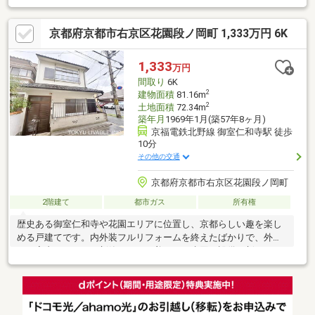
本線・花園駅まで７５０ｍ（徒歩１０分）□京福嵐山本線・太秦
広隆寺駅まで５７０ｍ（徒歩８分）■太秦幼稚園まで２９０ｍ
京都府京都市右京区花園段ノ岡町 1,333万円 6K
（徒歩４分）■太秦小学校まで６７０ｍ（徒歩９分）■太秦中学校
まで９７０ｍ（徒歩１３分）■業務スーパー太秦店 まで４２０
ｍ（徒歩６分）■マツモト新丸太町店まで４５０ｍ（徒歩６分）■
1,333
万円
ミニストップ太秦一ノ井町店 まで２９０ｍ（徒歩４分）■京都
間取り
6K
中央信用金庫（太秦支店）まで５８０ｍ（徒歩８分）
2
建物面積
81.16m
2
土地面積
72.34m
築年月
1969年1月(築57年8ヶ月)
京福電鉄北野線 御室仁和寺駅 徒歩
10分
その他の交通
京都府京都市右京区花園段ノ岡町
2階建て
都市ガス
所有権
歴史ある御室仁和寺や花園エリアに位置し、京都らしい趣を楽し
める戸建てです。内外装フルリフォームを終えたばかりで、外壁
から室内までまるで新築のような美しさ！水回り設備も新しく、
すぐ快適に新生活を始められます。魅力はなんといっても圧倒的
な部屋数を誇る「6DK」。ファミリーでの暮らしはもちろん、在
宅ワーク部屋や趣味のスペースなど、ライフスタイルに合わせて
自由自在に使えます。JR「花園」駅徒歩8分をはじめ2駅利用可