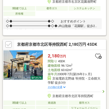
京都府京都市右京区花園扇野町
3階建て以上
都市ガス
システムキッチン
所有権
◇◆━━━━━━━━━━━◆◇ おすすめポイント
◇◆━━━━━━━━━━━◆◇◆JR山陰線「花園駅」徒歩2分
◆生活空間を切り分けられる3階建のレイアウト◆各階にゆとり
ある収納スペースを確保◆2階・3階の居室は独立性の高い「2面
採光」設計◆コンビニ、スーパー、ドラッグストアや病院などが
京都府京都市北区等持院西町 2,180万円 4SDK
近隣に揃っており、生活の質を高める環境が整っています 。
2,180
万円
間取り
4SDK
2
建物面積
96.12m
2
土地面積
60.62m
築年月
2000年7月(築26年2ヶ月)
京福電鉄北野線 等持院・立命館大
学駅 徒歩3分
その他の交通
京都府京都市北区等持院西町
3階建て以上
南道路
都市ガス
リフォームリノベーシ