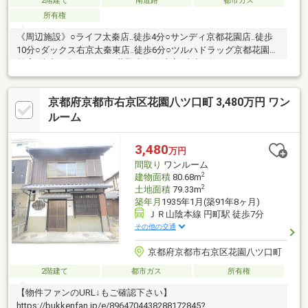
2階建て
南道路
都市ガス
所有権
《周辺施設》○ライフ太秦店‥徒歩4分○サンディ京都花園店‥徒歩
10分○ダックス右京太秦東店‥徒歩6分○ツルハドラッグ京都花園駅
前店‥徒歩10分○ローソン葛野大路御池店‥徒歩5分○ファミリーマ
ート太秦森ケ東町店‥徒歩6分●安井小学校‥徒歩1分●四条中学校‥
徒歩24分はじめての家探しの方、一度は探したけど決まらなかっ
京都府京都市右京区花園八ツ口町 3,480万円 ワン
た…という方も、まずは当社“グローバル不動産販売”にご相談下さ
い。予算のご相談はもちろん、不動産購入にまつわる全てを当社
ルーム
におまかせください。丁寧でわかりやすい説明で安心の不動産購
入をお約束いたします。
3,480
万円
間取り
ワンルーム
2
建物面積
80.68m
2
土地面積
79.33m
築年月
1935年1月(築91年8ヶ月)
ＪＲ山陰本線 円町駅 徒歩7分
その他の交通
京都府京都市右京区花園八ツ口町
2階建て
都市ガス
所有権
【物件ファンのURL↓もご確認下さい】
https://bukkenfan.jp/e/8964704438288172845?