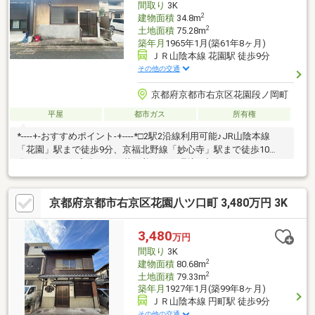
間取り
3K
2
建物面積
34.8m
2
土地面積
75.28m
築年月
1965年1月(築61年8ヶ月)
ＪＲ山陰本線 花園駅 徒歩9分
その他の交通
京都府京都市右京区花園段ノ岡町
平屋
都市ガス
所有権
*----+-おすすめポイント-+----*□2駅2沿線利用可能♪JR山陰本線
「花園」駅まで徒歩9分、京福北野線「妙心寺」駅まで徒歩10
分！□静かな住宅街に佇む落ち着いた住環境。初めてのマイホー
ムにもおすすめ！□コンパクトながら無駄のない間取り設計□徒歩
圏内にスーパーや公園が揃い、生活利便性も充実です♪弊社でもリ
京都府京都市右京区花園八ツ口町 3,480万円 3K
フォームのご依頼を承り中です！ご家族構成やご予算に応じたリ
フォームプランもご提案！リフォーム専門チームのスタッフがお
客様目線で丁寧・真摯に対応させていただきます♪その他、お住み
3,480
万円
替え前の一社完結で住まいの困り事を解決いたします♪※築年月不
間取り
3K
詳。
2
建物面積
80.68m
2
土地面積
79.33m
築年月
1927年1月(築99年8ヶ月)
ＪＲ山陰本線 円町駅 徒歩9分
その他の交通