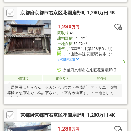
（55.58坪） ●用途地域：第一種住居地域（建ぺい率：60％ 容
積率：192％）●南向きにつき陽当たり、通風、眺望良好
京都府京都市右京区花園扇野町 1,280万円 4K
1,280
万円
間取り
4K
2
建物面積
54.54m
2
土地面積
58.87m
築年月
1900年1月(築126年8ヶ月)
ＪＲ山陰本線 花園駅 徒歩5分
その他の交通
京都府京都市右京区花園扇野町
2階建て
都市ガス
所有権
・居住用はもちろん、セカンドハウス・事務所・アトリエ・収益
等様々な用途でご検討下さい。・室内改装要す。・土地としても
ご検討下さい。
京都府京都市右京区花園扇野町 1,280万円 4K
1,280
万円