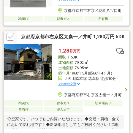
京都府京都市右京区花園八ツ口町
2階建て
都市ガス
所有権
京都府京都市右京区太秦一ノ井町 1,280万円 5DK
1,280
万円
間取り
5DK
2
建物面積
79.02m
2
土地面積
76.95m
築年月
1960年5月(築66年4ヶ月)
ＪＲ山陰本線 花園駅 徒歩10分
その他の交通
京都府京都市右京区太秦一ノ井町
2階建て
都市ガス
駐車場あり
所有権
即入居可
◇空家です。いつでもご内覧いただけます。◆交通・買物 全て
において便利地です！◆新築用地としてもご検討ください！□地
下鉄東西線・太秦天神川駅まで９００ｍ（徒歩１２分）□JR山陰