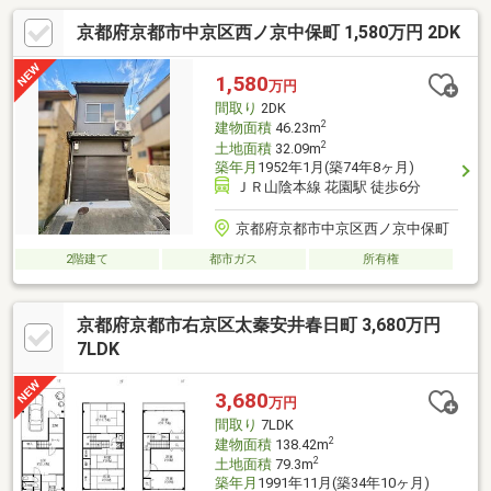
京都府京都市中京区西ノ京中保町 1,580万円 2DK
1,580
万円
間取り
2DK
2
建物面積
46.23m
2
土地面積
32.09m
築年月
1952年1月(築74年8ヶ月)
ＪＲ山陰本線 花園駅 徒歩6分
京都府京都市中京区西ノ京中保町
2階建て
都市ガス
所有権
京都府京都市右京区太秦安井春日町 3,680万円
7LDK
3,680
万円
間取り
7LDK
2
建物面積
138.42m
2
土地面積
79.3m
築年月
1991年11月(築34年10ヶ月)