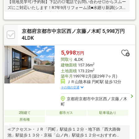
【現地見学可/予約制】下記の◎電話でお問い合わせ◎からスムー
ズにご対応いたします！R7年9月リフォーム済■水廻り新調(シス
テムキッチン、浴室、洗面台、トイレ)■フローリング張替■クロ
ス張替■建具交換■外壁■ハウスクリーニング 等※間取り図・パー
ス・写真中に車や家具を掲載の場合は配置例を示したもので実際
京都府京都市中京区西ノ京藤ノ木町 5,998万円
に設置されているわけではありません。特にコメントがない場合
は家具や車などは販売価格に含まれません。
4LDK
5,998
万円
間取り
4LDK
2
建物面積
157.36m
2
土地面積
173.22m
築年月
1997年2月(築29年7ヶ月)
ＪＲ山陰本線 円町駅 徒歩12分
その他の交通
京都府京都市中京区西ノ京藤ノ木
町
2階建て
都市ガス
駐車場あり
所有権
≪アクセス≫・ＪＲ「円町」駅徒歩１２分・地下鉄「西大路御
池」駅徒歩１３分・京福「山ノ内」駅徒歩１２分≪おすすめ