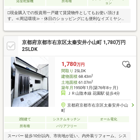
浴室乾燥機
所有権
ョン
□現金購入での投資用一戸建て賃貸物件としてもお使い頂けま
す。≪周辺環境≫・休日のショッピングにも便利なイズミヤショ
ッピングセンター白梅町店（約８５０ｍ）まで徒歩１１分・近く
にあると嬉しいセブンイレブン京都馬代一条店（約６５０ｍ）ま
で徒歩９分・徒歩１０分のココカラファインプラスイズミヤ白梅
京都府京都市右京区太秦安井小山町 1,780万円
町店（約８００ｍ）は夜８時まで営業中！・京都竜安寺郵便局
（約６００ｍ）まで徒歩８分▽ 住宅ローンや諸経費等どんなこと
2SLDK
でもご相談ください！親切丁寧にご説明させていただきます ▽
1,780
万円
間取り
2SLDK
2
建物面積
68.43m
2
土地面積
61.07m
築年月
1950年1月(築76年8ヶ月)
ＪＲ山陰本線 花園駅 徒歩4分
京都府京都市右京区太秦安井小山
町
2階建て
システムキッチン
オール電化
所有権
バリアフリー
スーパー 徒歩10分以内、市街地が近い、内外装リフォーム、シス