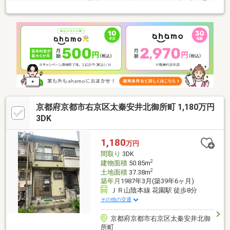
point≫・ゆったりとした駐車スペース有り 雨にぬれずに車の乗
り降りが可能・ＬＤＫは広々２０.７５帖！・全居室に収納有り。
小屋裏収納もあるのでお部屋スッキリ！・周辺施設充実生活便利
な立地≪周辺施設≫・マツモト…歩８分・生鮮館なかむら…歩９
分・セブンイレブン…歩１分・ファミリーマート…歩４分・Ｖ・
drug…歩３分・郵便局…歩３分・西大路病院…歩１３分≪通学≫・
朱雀第八小学校…歩７分・西ノ京中学校…歩１９分
京都府京都市右京区太秦安井北御所町 1,180万円
3DK
1,180
万円
間取り
3DK
2
建物面積
50.85m
2
土地面積
37.38m
築年月
1987年3月(築39年6ヶ月)
ＪＲ山陰本線 花園駅 徒歩8分
その他の交通
京都府京都市右京区太秦安井北御
所町