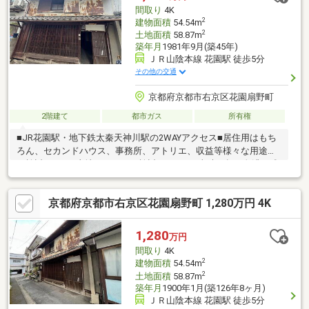
間取り
4K
2
建物面積
54.54m
2
土地面積
58.87m
築年月
1981年9月(築45年)
ＪＲ山陰本線 花園駅 徒歩5分
その他の交通
京都府京都市右京区花園扇野町
2階建て
都市ガス
所有権
■JR花園駅・地下鉄太秦天神川駅の2WAYアクセス■居住用はもち
ろん、セカンドハウス、事務所、アトリエ、収益等様々な用途で
ご検討下さい■土地としてもご検討ください■当時の趣が色濃く残
る一戸建て住宅※有効土地面積：56.27平米（17.02坪）※増築未登
記部分有：2階約8平米、便所約1.65平米※現状有姿取引※売主の契
京都府京都市右京区花園扇野町 1,280万円 4K
約不適合責任免責※室内改装要す※築不詳※二階和室雨漏れ有
1,280
万円
間取り
4K
2
建物面積
54.54m
2
土地面積
58.87m
築年月
1900年1月(築126年8ヶ月)
ＪＲ山陰本線 花園駅 徒歩5分