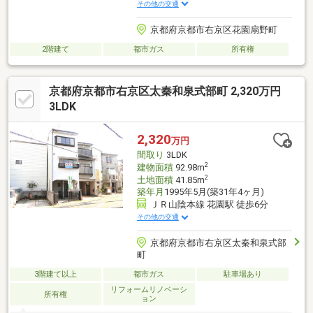
その他の交通
京都府京都市右京区花園扇野町
2階建て
都市ガス
所有権
京都府京都市右京区太秦和泉式部町 2,320万円
3LDK
2,320
万円
間取り
3LDK
2
建物面積
92.98m
2
土地面積
41.85m
築年月
1995年5月(築31年4ヶ月)
ＪＲ山陰本線 花園駅 徒歩6分
その他の交通
京都府京都市右京区太秦和泉式部
町
3階建て以上
都市ガス
駐車場あり
リフォームリノベーシ
所有権
ョン