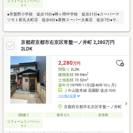
リフォームリノベーシ
ョン
●常盤野小学校 徒歩15分●蜂ヶ岡中学校 徒歩21分●スーパーマ
ツモト新丸太町店 徒歩6分●業務スーパー太秦店 徒歩7分●サン
ディ京都花園店 徒歩11分●ライフ太秦店 徒歩11分●いかりスー
パーマーケットライクス常盤店 徒歩14分●マツヤデンキ太秦
店 徒歩4分●セブンイレブン京都双ヶ丘 徒歩3分●ダイソー京都
京都府京都市右京区常盤一ノ井町 2,280万円
太秦店 徒歩5分●ダックス右京太秦店 徒歩5分●京都ならびがお
か病院 徒歩4分●京都中央信用金庫常盤東支店 徒歩6.分●東映太
2LDK
秦映画村 徒歩10分
2,280
万円
間取り
2LDK
2
建物面積
59.94m
2
土地面積
73.52m
築年月
1979年11月(築46年10ヶ月)
ＪＲ山陰本線 花園駅 徒歩10分
その他の交通
京都府京都市右京区常盤一ノ井町
2階建て
都市ガス
所有権
リフォームリノベーシ
ョン