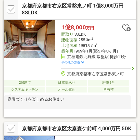
京都府京都市右京区常盤東ノ町 1億8,000万円
8SLDK
1億8,000
万円
間取り
8SLDK
2
建物面積
255.3m
2
土地面積
1981.97m
築年月
1969年1月(築57年8ヶ月)
京福電鉄北野線 常盤駅 徒歩11分
その他の交通
京都府京都市右京区常盤東ノ町
2階建て
駐車場あり
駐車3台
システムキッチン
オール電化
所有権
庭園づくりを楽しめるお住まい
京都府京都市右京区太秦森ケ前町 4,000万円 5DK