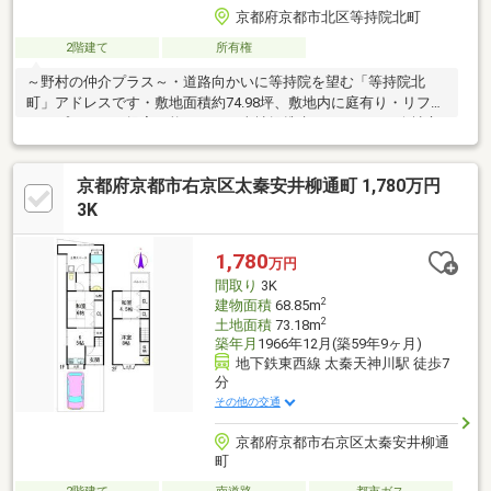
京都府京都市北区等持院北町
2階建て
所有権
～野村の仲介プラス～・道路向かいに等持院を望む「等持院北
町」アドレスです・敷地面積約74.98坪、敷地内に庭有り・リフォ
ームプランのご提案可能です！ 当社提携先のリフォーム会社立
会いのご内覧も可能です。（日程調整を要す。）・2駅利用可能で
す 京福北野線「等持院・立命館大学」駅より徒歩6分 京福北野
京都府京都市右京区太秦安井柳通町 1,780万円
線「龍安寺」駅より徒歩7分お気軽にお問い合わせください。
3K
1,780
万円
間取り
3K
2
建物面積
68.85m
2
土地面積
73.18m
築年月
1966年12月(築59年9ヶ月)
地下鉄東西線 太秦天神川駅 徒歩7
分
その他の交通
京都府京都市右京区太秦安井柳通
町