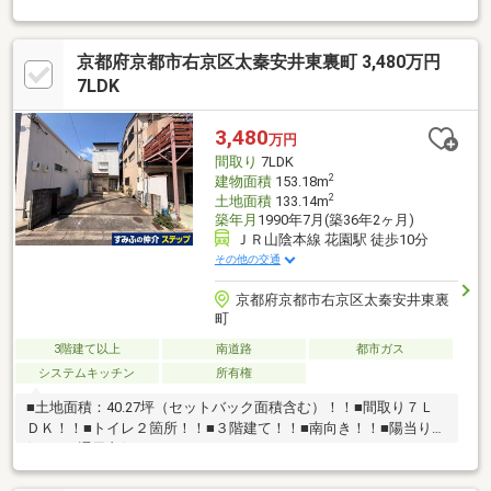
ンライト・コンセント等)／外壁塗装／ハウスクリーニング 等●
前面建物無し，眺望通風良好●陽当良好●前道約6.2m●買物便利南
京都府京都市右京区太秦安井東裏町 3,480万円
側は現状大きな駐車場ですので陽当たりが良く風も通る立地．そ
の駐車場側の土間は洗濯物を干す場所にも良いですし、浴室暖房
7LDK
乾燥も付いておりますので花粉シーズンや悪天候も安心◎スーパ
ー・コンビニ・ドラッグストア・100円ショップ・家電量販店が
3,480
万円
徒歩6分圏内に揃っている便利な立地です！
間取り
7LDK
2
建物面積
153.18m
2
土地面積
133.14m
築年月
1990年7月(築36年2ヶ月)
ＪＲ山陰本線 花園駅 徒歩10分
その他の交通
京都府京都市右京区太秦安井東裏
町
3階建て以上
南道路
都市ガス
システムキッチン
所有権
■土地面積：40.27坪（セットバック面積含む）！！■間取り７Ｌ
ＤＫ！！■トイレ２箇所！！■３階建て！！■南向き！！■陽当り良
好！！■通風良好！！