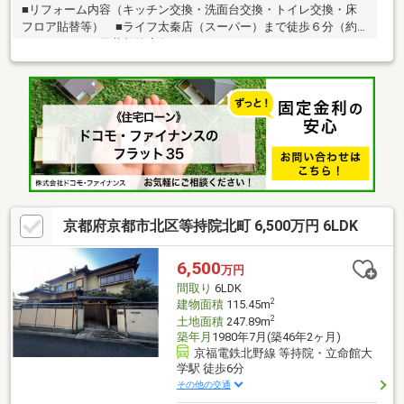
■リフォーム内容（キッチン交換・洗面台交換・トイレ交換・床
フロア貼替等） ■ライフ太秦店（スーパー）まで徒歩６分（約
４５０ｍ） ■天井収納庫有
京都府京都市北区等持院北町 6,500万円 6LDK
6,500
万円
間取り
6LDK
2
建物面積
115.45m
2
土地面積
247.89m
築年月
1980年7月(築46年2ヶ月)
京福電鉄北野線 等持院・立命館大
学駅 徒歩6分
その他の交通