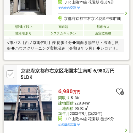
ＪＲ山陰本線 花園駅 徒歩9分
その他の交通
京都府京都市右京区花園中御門町
3階建て以上
南道路
都市ガス
駐車場あり
システムキッチン
浴室乾燥機
○市バス【西ノ京馬代町】停 徒歩４分◆南向き陽当り・風通し良
好◆ハウスクリーニング実施済み（令和８年５月）◆シロアリ防
除工事実施済み（令和８年４月）◆ハイルーフ車駐車可能◆小屋
裏収納付き【充実設備】・システムキッチン（食器洗浄乾燥機付
き）・浴室（暖房換気乾燥機付き、追炊き機能付き）・洗面化粧
京都府京都市右京区花園木辻南町 6,980万円
台（三面鏡タイプ、シャワー付き）・トイレ（ウォシュレット付
き）・モニター付インターホン【近隣施設】・阪急オアシス円町
5LDK
店まで約620m（徒歩８分）■住宅ローン支払例月々返済：７２６
３７円（ボーナス返済なし）2480万円借入 変動金利1.225％
6,980
万円
35年返済審査により適用されない場合が有ります
間取り
5LDK
2
建物面積
228.84m
2
土地面積
95.92m
築年月
2003年9月(築23年)
ＪＲ山陰本線 花園駅 徒歩9分
その他の交通