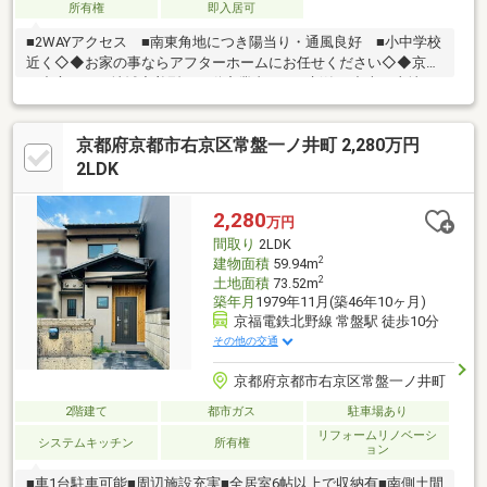
所有権
即入居可
■2WAYアクセス ■南東角地につき陽当り・通風良好 ■小中学校
近く◇◆お家の事ならアフターホームにお任せください◇◆京都
を中心とした地域密着型の不動産業者です。新築・中古・土地・
マンション・リフォーム・建築・住み替えの相談など、お気軽に
ご相談下さい！！お家のことでお困りのことがあれば、ぜひアフ
京都府京都市右京区常盤一ノ井町 2,280万円
ターホームへ
2LDK
2,280
万円
間取り
2LDK
2
建物面積
59.94m
2
土地面積
73.52m
築年月
1979年11月(築46年10ヶ月)
京福電鉄北野線 常盤駅 徒歩10分
その他の交通
京都府京都市右京区常盤一ノ井町
2階建て
都市ガス
駐車場あり
リフォームリノベーシ
システムキッチン
所有権
ョン
■車1台駐車可能■周辺施設充実■全居室6帖以上で収納有■南側土間