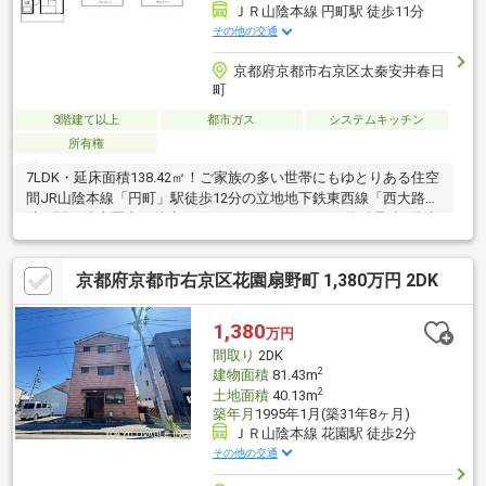
ＪＲ山陰本線 円町駅 徒歩11分
その他の交通
京都府京都市右京区太秦安井春日
町
3階建て以上
都市ガス
システムキッチン
所有権
7LDK・延床面積138.42㎡！ご家族の多い世帯にもゆとりある住空
間JR山陰本線「円町」駅徒歩12分の立地地下鉄東西線「西大路御
池」駅も徒歩圏内（徒歩16分）で2WAYアクセス可能鉄骨造3階建
の大型戸建住宅7LDKで、家族それぞれの個室や在宅ワークスペー
スにも◎延床138㎡超なので、収納・趣味・仕事など用途に合わ
京都府京都市右京区花園扇野町 1,380万円 2DK
せて空間を使い分け可能土地約79.30㎡・建物約138.42㎡、土地を
有効活用した3階建住宅空家につき、実際の室内をゆっくりご覧い
ただけます
1,380
万円
間取り
2DK
2
建物面積
81.43m
2
土地面積
40.13m
築年月
1995年1月(築31年8ヶ月)
ＪＲ山陰本線 花園駅 徒歩2分
その他の交通