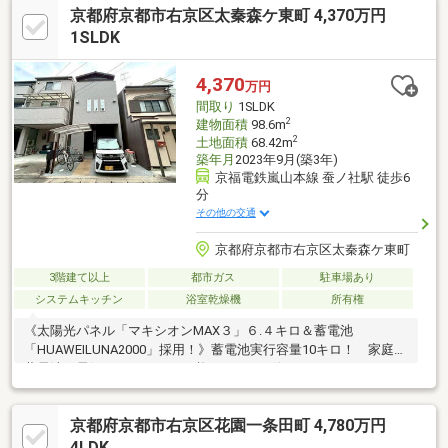
京都府京都市右京区太秦森ケ東町 4,370万円
をお気軽にご相談ください。予算・ご要望に合わせて最適なプラ
ンをご提案いたします！
1SLDK
4,370
万円
間取り
1SLDK
2
建物面積
98.6m
2
土地面積
68.42m
築年月
2023年9月(築3年)
京福電鉄嵐山本線 蚕ノ社駅 徒歩6
分
その他の交通
京都府京都市右京区太秦森ケ東町
3階建て以上
都市ガス
駐車場あり
システムキッチン
浴室乾燥機
所有権
《太陽光パネル「マキシオンMAX３」６.４キロ＆蓄電池
「HUAWEILUNA2000」採用！》蓄電池実行容量10キロ！ 家庭用
蓄電池は電気をためておき、必要なときに使うことができます！
電気代の節約や災害時の備えとして活躍します！☆おすすめ
POINT☆・断熱性・気密性・防音性に優れた吹付断熱施工で快適
京都府京都市右京区花園一条田町 4,780万円
な住環境♪・ファミリークローゼット３帖以上！お洋服だけでなく
生活雑貨や日用品の収納にも便利です！・キッチンの吊り下げ棚
4LDK