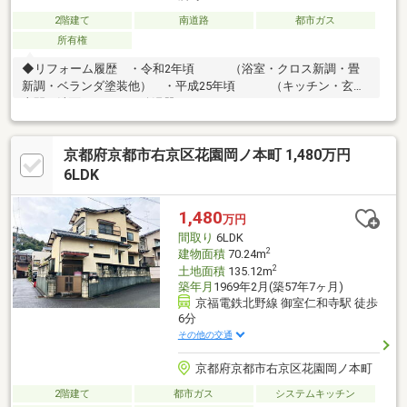
2階建て
南道路
都市ガス
所有権
◆リフォーム履歴 ・令和2年頃 （浴室・クロス新調・畳
新調・ベランダ塗装他） ・平成25年頃 （キッチン・玄関
土間・洗面・トイレ・給湯器）
京都府京都市右京区花園岡ノ本町 1,480万円
6LDK
1,480
万円
間取り
6LDK
2
建物面積
70.24m
2
土地面積
135.12m
築年月
1969年2月(築57年7ヶ月)
京福電鉄北野線 御室仁和寺駅 徒歩
6分
その他の交通
京都府京都市右京区花園岡ノ本町
2階建て
都市ガス
システムキッチン