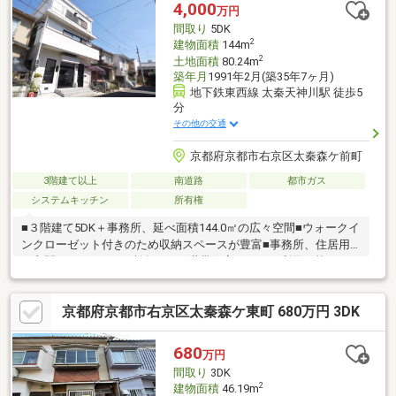
4,000
万円
間取り
5DK
2
建物面積
144m
2
土地面積
80.24m
築年月
1991年2月(築35年7ヶ月)
地下鉄東西線 太秦天神川駅 徒歩5
分
その他の交通
京都府京都市右京区太秦森ケ前町
3階建て以上
南道路
都市ガス
システムキッチン
所有権
■３階建て5DK＋事務所、延べ面積144.0㎡の広々空間■ウォークイ
ンクローゼット付きのため収納スペースが豊富■事務所、住居用
の玄関とトイレが2ヶ所有り。二世帯住宅としても利用可能です■
地下鉄始発駅まで徒歩5分。駅上部に区役所があり暮らしに便利な
住環境■スーパー徒歩5分、ショッピングセンター徒歩3分と買物
京都府京都市右京区太秦森ケ東町 680万円 3DK
利便が良好【アクセス】 地下鉄東西線「太秦天神川」駅まで徒
歩5分 京福嵐山本線「蚕ノ社」駅まで徒歩4分 JR山陰本線「花
園」駅まで徒歩18分【周辺施設】「サンディ太秦天神川店」徒歩
680
万円
5分「ドン・キホーテ太秦天神川店」徒歩3分「セブンイレブン京
間取り
3DK
都太秦下刑部町店」徒歩4分
2
建物面積
46.19m