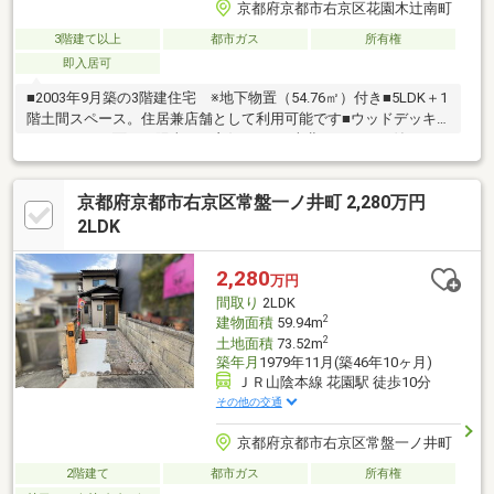
京都府京都市右京区花園木辻南町
3階建て以上
都市ガス
所有権
即入居可
■2003年9月築の3階建住宅 ※地下物置（54.76㎡）付き■5LDK＋1
階土間スペース。住居兼店舗として利用可能です■ウッドデッキ
バルコニーに面した陽当たり良好なLDK■南北バルコニー付きのた
め採光・通風良好■普通車一台分の駐車スペースがございます
【建物延面積】228.84㎡（69.22坪）【前面道路】幅員約6.5m、北
京都府京都市右京区常盤一ノ井町 2,280万円
側間口約5.8m【アクセス】 JR「花園」駅まで徒歩9分 京福
「妙心寺」駅まで徒歩16分【周辺施設】「セブンイレブン西小路
2LDK
丸太町店」徒歩6分「ツルハドラッグ京都花園駅前店」徒歩7分
「生鮮館なかむら円町店」徒歩7分「京都市立花園小学校」徒歩5
2,280
万円
分
間取り
2LDK
2
建物面積
59.94m
2
土地面積
73.52m
築年月
1979年11月(築46年10ヶ月)
ＪＲ山陰本線 花園駅 徒歩10分
その他の交通
京都府京都市右京区常盤一ノ井町
2階建て
都市ガス
所有権