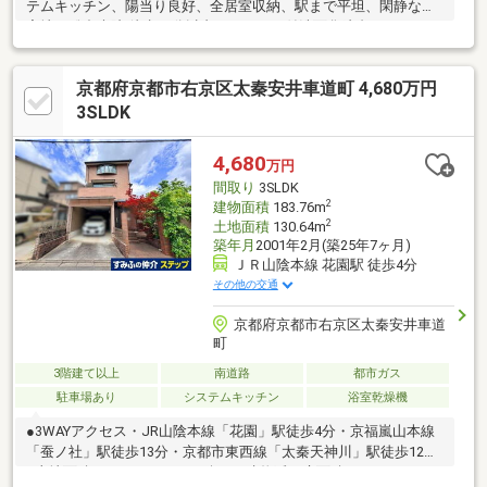
テムキッチン、陽当り良好、全居室収納、駅まで平坦、閑静な住
宅地、総合病院 徒歩10分以内、シャワー付洗面化粧台、バリアフ
リー、２階建、複層ガラス、オートバス、温水洗浄便座、南庭、
床下収納、浴室に窓、ＴＶモニタ付インターホン、節水型トイ
京都府京都市右京区太秦安井車道町 4,680万円
レ、都市近郊、通風良好、全居室フローリング、全居室６畳以
上、ＩＨクッキングヒーター、オーナーチェンジ、リビング階
3SLDK
段、小学校 徒歩10分以内、平坦地、周辺交通量少なめ
4,680
万円
間取り
3SLDK
2
建物面積
183.76m
2
土地面積
130.64m
築年月
2001年2月(築25年7ヶ月)
ＪＲ山陰本線 花園駅 徒歩4分
その他の交通
京都府京都市右京区太秦安井車道
町
3階建て以上
南道路
都市ガス
駐車場あり
システムキッチン
浴室乾燥機
●3WAYアクセス・JR山陰本線「花園」駅徒歩4分・京福嵐山本線
「蚕ノ社」駅徒歩13分・京都市東西線「太秦天神川」駅徒歩12分
●土地面積：130.64㎡（39.51坪）●建物延べ床面積：183.76㎡