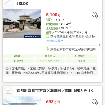
5SLDK
5,100
万円
間取り
5SLDK
2
建物面積
141.84m
2
土地面積
249.53m
築年月
2005年7月(築21年2ヶ月)
京福電鉄北野線 宇多野駅 徒歩8分
その他の交通
京都府京都市右京区宇多野御池町
2階建て
都市ガス
駐車場あり
駐車2台
システムキッチン
所有権
◎【交通情報】・京福北野線「宇多野」駅徒歩8分・嵯峨野線「花
園」駅徒歩18分◎2005年7月建築◎建物面積：141.84㎡◎土地面
積：249.53㎡◎間取り5SLDK◎陽当たり良好◎閑静な住宅街【周
辺施設】◇セブンイレブン京都福王子店570m◇業務スーパー太
秦店990m◇京都市立宇多野小学校830m◇京都市立双ヶ丘中学校
京都府京都市右京区花園段ノ岡町 698万円 3K
890m
698
万円