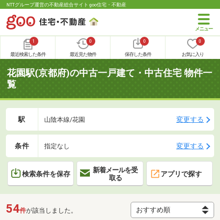
NTTグループ運営の不動産総合サイト goo住宅・不動産
1
0
0
0
最近検索した条件
最近見た物件
保存した条件
お気に入り
花園駅(京都府)の中古一戸建て・中古住宅 物件一
覧
駅
変更する
山陰本線/花園
条件
変更する
指定なし
新着メールを受
検索条件を保存
アプリで探す
取る
54
件
が該当しました。