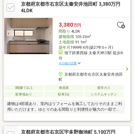
京都府京都市右京区太秦安井池田町 3,380万円
4LDK
3,380
万円
間取り
4LDK
2
建物面積
105.33m
2
土地面積
91.1m
築年月
1999年4月(築27年5ヶ月)
地下鉄東西線 太秦天神川駅 徒歩8
分
その他の交通
京都府京都市右京区太秦安井池田
町
3階建て以上
南道路
都市ガス
駐車場あり
駐車2台
システムキッチン
建物は4部屋あり、室内はリフォームを施工しておりそのままご利
用いただけます。ゆとりのある間取りと利便性が魅力の一邸で
す。
京都府京都市右京区宇多野御池町 5,100万円