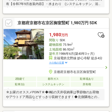
有【令和7年9月改装内容】・水まわり (システムキッチン、浴
室、洗面台、トイレ) ・建具交換(玄関ドア、室内ドア、階段、
クローゼット等)・フローリング張替 ・クロス張替 ・土間新
設 ・電気工事(インターホン、ダウンライト、コンセント
京都府京都市右京区御室竪町 1,980万円 5DK
等) ・外壁塗装 ・ハウスクリーニング 等◇◆お家の事ならア
フターホームにお任せください◇◆京都を中心とした地域密着型
の不動産業者です。新築・中古・土地・マンション・リフォー
1,980
万円
ム・建築・住み替えの相談などお家のことでお困りのことがあれ
間取り
5DK
ば、ぜひアフターホームへ！
2
建物面積
75.9m
2
土地面積
86.92m
築年月
1986年6月(築40年3ヶ月)
京福電鉄北野線 妙心寺駅 徒歩4分
その他の交通
京都府京都市右京区御室竪町
2階建て
都市ガス
駐車場あり
駐車2台
システムキッチン
所有権
☆お家のオススメPOINT☆◆8帖の天井収納庫は季節物のお荷物
やアウトドア用品などすっきり収納できます！◆北側隣地との間
にゆとりがあり、通風良好です！☆周辺施設☆・ファミリーマー
ト…歩4分 ・御室保育園…歩4分・御室小学校…歩6分・双ヶ丘中
学校…歩11分《リフォームのご相談承ります》お住まいのお悩み