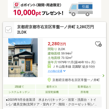
能。周辺は平坦地なので、毎日の通勤・通学やお買い物もスムー
ズです。ぜひ現地でこの新しさと心地よさをご体感ください！
京都府京都市右京区常盤一ノ井町 2,280万円
2LDK
2,280
万円
間取り
2LDK
2
建物面積
59.94m
2
土地面積
73.52m
築年月
1979年11月(築46年10ヶ月)
ＪＲ山陰本線 花園駅 徒歩10分
その他の交通
京都府京都市右京区常盤一ノ井町
2階建て
都市ガス
駐車場あり
システムキッチン
浴室乾燥機
所有権
●2025年9月全改装済 水まわり(キッチン・浴室・洗面台・トイ
レ)／建具交換(玄関ドア・室内ドア・階段・クローゼット等)／フ
ロア張替／クロス張替／土間新設／電気工事(インターホン・ダウ