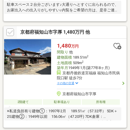
駐車スペース２台分ございます♪大通りへとすぐに出られるので、
お家出入への出入りがしやすい♪内覧をご希望の方は、是非ご連絡
くださいませ♪
京都府福知山市字厚 1,480万円 他
1,480
万円
間取り
他
2
建物面積
189.51m
2
土地面積
509m
築年月
1949年1月(築77年8ヶ月)
京都丹後鉄道宮福線 福知山市民病
院口駅 徒歩7分
その他の交通
京都府福知山市字厚
2階建て
駐車場あり
所有権
※私道負担有り建物①：1997年2月 189.51㎡（57.32坪） 5DK＋
2S建物②：1949年以前 156.06㎡（47.20坪) 7DK倉庫：
41.64(12.59坪)○アーキホームライフ福知山中央店では福知山市・
綾部市を中心に、地域密着ナンバー１を目指しています！○家を