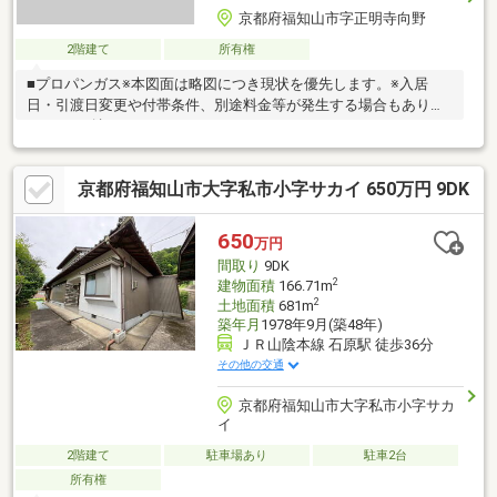
京都府福知山市字正明寺向野
2階建て
所有権
■プロパンガス※本図面は略図につき現状を優先します。※入居
日・引渡日変更や付帯条件、別途料金等が発生する場合もありま
すのでご確認ください。
京都府福知山市大字私市小字サカイ 650万円 9DK
650
万円
間取り
9DK
2
建物面積
166.71m
2
土地面積
681m
築年月
1978年9月(築48年)
ＪＲ山陰本線 石原駅 徒歩36分
その他の交通
京都府福知山市大字私市小字サカ
イ
2階建て
駐車場あり
駐車2台
所有権