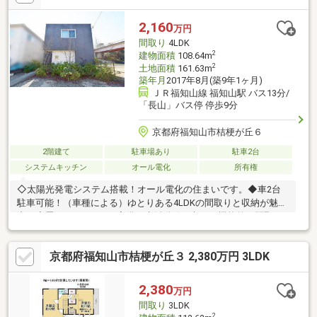
員約8.1mです。●周辺環境・福知山市立昭和小学校：徒歩10分(約
800m)・フレッシュバザール福知山篠尾新町店：徒歩7分(約550m)
2,160
万円
間取り
4LDK
2
建物面積
108.64m
2
土地面積
161.63m
築年月
2017年8月(築9年1ヶ月)
ＪＲ福知山線 福知山駅 バス13分/
「長山」バス停 停歩9分
京都府福知山市桔梗が丘６
2階建て
駐車場あり
駐車2台
システムキッチン
オール電化
所有権
◇太陽光発電システム搭載！オール電化の住まいです。◆車2台
駐車可能！（車種による）ゆとりある4LDKの間取りと収納が魅
力！◇畳コーナーやWIC完備！生活動線を考えた機能的な間取り
です。◆落ち着いた第一種低層住居専用地域。お気軽にお問い合
わせください☆売主の契約不適合責任免責
京都府福知山市桔梗が丘３ 2,380万円 3LDK
2,380
万円
間取り
3LDK
2