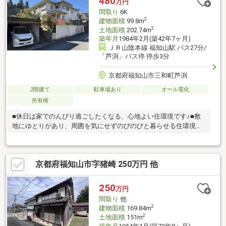
480
万円
気軽にご相談ください！
間取り
6K
2
建物面積
99.8m
2
土地面積
202.74m
築年月
1984年2月(築42年7ヶ月)
ＪＲ山陰本線 福知山駅 バス27分/
「芦渕」バス停 停歩3分
京都府福知山市三和町芦渕
2階建て
駐車場あり
オール電化
所有権
■休日は家でのんびり過ごしたくなる、心地よい住環境です♪■敷
地にゆとりがあり、周囲を気にせずのびのびと暮らせる住環境で
す♪○アーキホームライフ福知山中央店では福知山市・綾部市を中
心に、地域密着ナンバー１を目指しています！○家を買いたい・
売りたい・リフォームしたいお客様にたくさんの情報を迅速に提
京都府福知山市字猪崎 250万円 他
供いたします！○物件情報・住宅ローンetc...どんな事でもお気軽
にご相談ください！○見るだけOK!聞くだけOK!ご相談は無料で
す！ご来店、お問い合わせをお待ちしております♪
250
万円
間取り
他
2
建物面積
169.84m
2
土地面積
151m