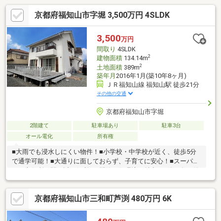
分■南陵中学校：徒歩約26分■ローソン福知山郵便局前店：徒歩約
京都府福知山市字堀 3,500万円 4SLDK
9分■フレッシュ・メゾン福知山和久市店：徒歩約12分◆ホームラ
イフ不動産◆当日の内覧・ご見学もご相談ください♪メールやお
電話でも各種ご相談を承っております！『お家探し』『ご売却』
3,500
万円
『リフォーム』『新築』などのご相談は『アーキホームライフ不
間取り
4SLDK
動産』におまかせ下さい！
2
建物面積
134.14m
2
土地面積
389m
築年月
2016年1月(築10年8ヶ月)
ＪＲ福知山線 福知山駅 徒歩21分
その他の交通
京都府福知山市字堀
2階建て
駐車場あり
駐車3台
オール電化
所有権
■大雨でも浸水しにくい物件！■小学校・中学校が近く、徒歩5分
で通学可能！■大通りに面しておらず、子育てに安心！■スーパ
ー・市役所・駅が近く便利！■閑静な住環境が魅力！■築10年の築
浅物件！■しっくい壁（調湿機能あり）■オール電化住宅■L字型キ
ッチン○アーキホームライフ福知山中央店では福知山市・綾部市
京都府福知山市三和町芦渕 480万円 6K
を中心に、地域密着ナンバー１を目指しています！○家を買いた
い・売りたい・リフォームしたいお客様にたくさんの情報を迅速
に提供いたします！○物件情報・住宅ローンetc...どんな事でもお