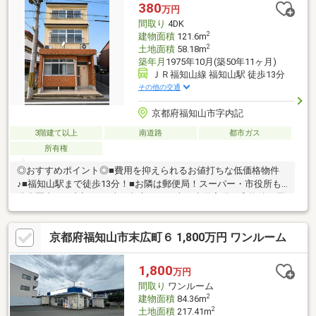
380
万円
間取り
4DK
2
建物面積
121.6m
2
土地面積
58.18m
築年月
1975年10月(築50年11ヶ月)
ＪＲ福知山線 福知山駅 徒歩13分
その他の交通
京都府福知山市字内記
3階建て以上
南道路
都市ガス
所有権
◎おすすめポイント◎■費用を抑えられるお値打ちな低価格物件
♪■福知山駅まで徒歩13分！■お隣は郵便局！スーパー・市役所も
徒歩圏内！■延床121平米＆都市ガス・上下水道完備！◎物件の周
辺環境◎■惇明小学校：徒歩約4分■南陵中学校：徒歩約12分■フレ
ッシュバザール福知山お城通り店：徒歩約7分■福知山市役所：徒
京都府福知山市末広町６ 1,800万円 ワンルーム
歩約5分◆ホームライフ不動産◆当日の内覧・ご見学もご相談く
ださい♪メールやお電話でも各種ご相談を承っております！『お家
探し』『ご売却』『リフォーム』『新築』などのご相談は『アー
1,800
万円
キホームライフ不動産』におまかせ下さい！
間取り
ワンルーム
2
建物面積
84.36m
2
土地面積
217.41m