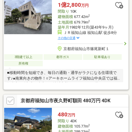
メールやお電話でも各種ご相談を承っております！『お家探し』
1億2,800
万円
『ご売却』『リフォーム』『新築』などのご相談は『アーキホー
間取り
10K
ムライフ不動産』におまかせ下さい！
2
建物面積
677.42m
2
土地面積
679.79m
築年月
1982年12月(築43年9ヶ月)
ＪＲ福知山線 福知山駅 徒歩8分
その他の交通
京都府福知山市篠尾新町１
3階建て以上
都市ガス
駐車場あり
所有権
■移動時間を短縮でき、毎日の通勤・通学がラクになる住環境で
す♪●南東向きの物件！○アーキホームライフ福知山中央店では福
知山市・綾部市を中心に、地域密着ナンバー１を目指していま
す！○家を買いたい・売りたい・リフォームしたいお客様にたく
さんの情報を迅速に提供いたします！○物件情報・住宅ローン
京都府福知山市夜久野町額田 480万円 4DK
etc...どんな事でもお気軽にご相談ください！○見るだけOK!聞くだ
けOK!ご相談は無料です！ご来店、お問い合わせをお待ちしており
ます♪
480
万円
間取り
4DK
2
建物面積
105.77m
2
土地面積
299.23m