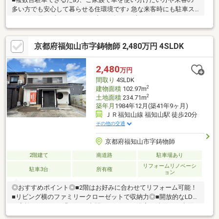
多い方でも安心して暮らせる住環境です♪ 急な来客時にも駐車ス
ペースに困らず、ストレスの少ない毎日が叶います♪○アーキホー
ムライフ福知山中央店では福知山市・綾部市を中心に、地域密着
ナンバー１を目指しています！○家を買いたい・売りたい・リフ
京都府福知山市字鋳物師 2,480万円 4SLDK
ォームしたいお客様にたくさんの情報を迅速に提供いたします！
○物件情報・住宅ローンetc...どんな事でもお気軽にご相談くださ
い！○見るだけOK!聞くだけOK!ご相談は無料です！ご来店、お問
2,480
万円
い合わせをお待ちしております♪
間取り
4SLDK
2
建物面積
102.97m
2
土地面積
234.71m
築年月
1984年12月(築41年9ヶ月)
ＪＲ福知山線 福知山駅 徒歩20分
その他の交通
京都府福知山市字鋳物師
2階建て
南道路
駐車場あり
リフォームリノベーシ
駐車3台
所有権
ョン
◎おすすめポイント◎■2階はお好みに合わせてリフォーム可能！
■リビング横のファミリークローゼットで収納力◎■開放的なLDK
で家族がゆったり過ごせる空間■キッチン・浴室・洗面など水回
りもリフォーム済み◎物件の周辺環境◎■昭和小学校：徒歩約10