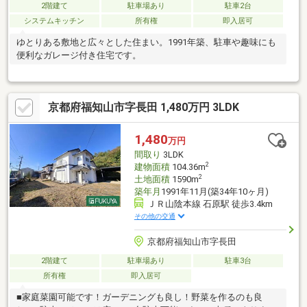
2階建て
駐車場あり
駐車2台
システムキッチン
所有権
即入居可
ゆとりある敷地と広々とした住まい。1991年築、駐車や趣味にも
便利なガレージ付き住宅です。
京都府福知山市字長田 1,480万円 3LDK
1,480
万円
間取り
3LDK
2
建物面積
104.36m
2
土地面積
1590m
築年月
1991年11月(築34年10ヶ月)
ＪＲ山陰本線 石原駅 徒歩3.4km
その他の交通
京都府福知山市字長田
2階建て
駐車場あり
駐車3台
所有権
即入居可
■家庭菜園可能です！ガーデニングも良し！野菜を作るのも良