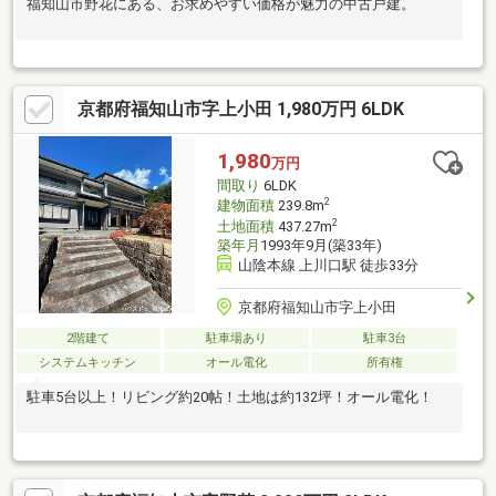
福知山市野花にある、お求めやすい価格が魅力の中古戸建。
京都府福知山市字上小田 1,980万円 6LDK
1,980
万円
間取り
6LDK
2
建物面積
239.8m
2
土地面積
437.27m
築年月
1993年9月(築33年)
山陰本線 上川口駅 徒歩33分
京都府福知山市字上小田
2階建て
駐車場あり
駐車3台
システムキッチン
オール電化
所有権
駐車5台以上！リビング約20帖！土地は約132坪！オール電化！