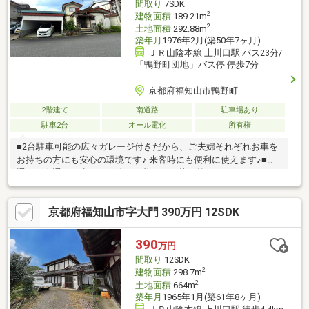
間取り
7SDK
2
建物面積
189.21m
2
土地面積
292.88m
築年月
1976年2月(築50年7ヶ月)
ＪＲ山陰本線 上川口駅 バス23分/
「鴨野町団地」バス停 停歩7分
京都府福知山市鴨野町
2階建て
南道路
駐車場あり
駐車2台
オール電化
所有権
■2台駐車可能の広々ガレージ付きだから、ご夫婦それぞれお車を
お持ちの方にも安心の環境です♪ 来客時にも便利に使えます♪■人
通りや車通りが少なく、静かに暮らせる落ち着いたエリアです♪○
アーキホームライフ福知山中央店では福知山市・綾部市を中心
に、地域密着ナンバー１を目指しています！○家を買いたい・売
京都府福知山市字大門 390万円 12SDK
りたい・リフォームしたいお客様にたくさんの情報を迅速に提供
いたします！○物件情報・住宅ローンetc...どんな事でもお気軽に
ご相談ください！○見るだけOK!聞くだけOK!ご相談は無料です！
390
万円
ご来店、お問い合わせをお待ちしております♪
間取り
12SDK
2
建物面積
298.7m
2
土地面積
664m
築年月
1965年1月(築61年8ヶ月)