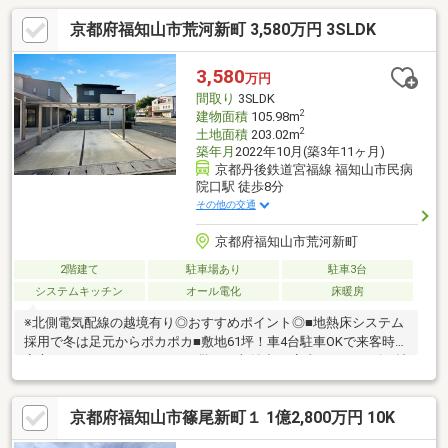
買いたい・売りたい・リフォームしたいお客様にたくさんの情報
京都府福知山市荒河新町 3,580万円 3SLDK
を迅速に提供いたします！○物件情報・住宅ローンetc...どんな事
でもお気軽にご相談ください！○見るだけOK!聞くだけOK!ご相談
は無料です！ご来店、お問い合わせをお待ちしております♪
3,580
万円
間取り
3SLDK
2
建物面積
105.98m
2
土地面積
203.02m
築年月
2022年10月(築3年11ヶ月)
京都丹後鉄道宮福線 福知山市民病
院口駅 徒歩8分
その他の交通
京都府福知山市荒河新町
2階建て
駐車場あり
駐車3台
システムキッチン
オール電化
床暖房
※北側電気配線の越境有り◎おすすめポイント◎■地熱床システム
採用で冬は足元からポカポカ■敷地61坪！車4台駐車OKで来客時も
安心■パントリーやWICなど、驚きの収納力♪■家事がスムーズに捗
る、人気の回遊動線設計！◎物件の周辺環境◎■修斉小学校：徒
歩約23分■成和中学校：徒歩約10分■ファミリーマート福知山荒河
京都府福知山市篠尾新町１ 1億2,800万円 10K
店：徒歩約2分■スーパーマーケットニシヤマ荒河店：徒歩約6分
◆ホームライフ不動産◆当日の内覧・ご見学もご相談ください♪