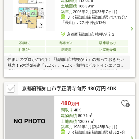
建物面積
112.62m
2
土地面積
166.39m
築年月
2003年2月(築23年7ヶ月)
ＪＲ福知山線 福知山駅 バス13分/
「長山」バス停 停歩12分
京都府福知山市桔梗が丘３
2階建て
都市ガス
駐車場あり
駐車2台
床暖房
浴室乾燥機
住まいのプロがご紹介！『福知山市桔梗が丘』の知っておきたい
魅力！●木造2階建「3LDK」。●LDK・和室はビルトインエアコン
搭載。●リビング部分上部は、一部吹抜けです。自動開閉天窓
有。●キッチンはセミクローズドタイプ。●浴室にヒーリングライ
ト有。浴室乾燥機付き。●トイレは各階に設置有。●2026年6月、1
京都府福知山市字正明寺向野 480万円 4DK
階トイレ取換。1階トイレはタンクレス。●1階ホール・LDK・洋室
①は全自動雨戸付き。●洋室②は出入り口が2ヶ所あり、間仕切
りが可能(別途工事費要)。●南東側に、バルコニーが設けられてい
480
万円
ます。●2023年7月、防蟻処理実施。●駐車2台可能、内1台分はカ
間取り
4DK
ーポートです。
2
建物面積
80.71m
2
土地面積
120.33m
築年月
1981年1月(築45年8ヶ月)
ＪＲ福知山線 福知山駅 徒歩27分