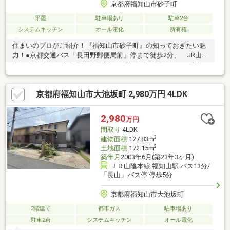
京都府福知山市砂子町
平屋
駐車場あり
駐車2台
システムキッチン
オール電化
所有権
住まいのプロがご紹介！『福知山市砂子町』の知っておきたい魅
力！●京都交通バス「長田野郵便局前」停まで徒歩2分、 JR山陰
本線/福知山線・京都丹後鉄道宮福線「福知山」駅までバス乗車13
分の立地です。●敷地面積約105.07坪！●全居室7帖以上＋収納ス
ペース付きの「3LDK」です。●LDKは3面採光。隣接する和室と一
京都府福知山市大池坂町 2,980万円 4LDK
体利用が可能です。●キッチンは、カウンター収納付きの対面
式。●洗面所と和室は2方向より出入り可能、回遊性のある設計で
す。●カーポートが2台分設けられています。●周辺環境・福知山
2,980
万円
市立六人部小学校：徒歩2分(約150m)・長田郵便局：徒歩6分(約
間取り
4LDK
460m)
2
建物面積
127.83m
2
土地面積
172.15m
築年月
2003年6月(築23年3ヶ月)
ＪＲ山陰本線 福知山駅 バス13分/
「長山」バス停 停歩5分
京都府福知山市大池坂町
2階建て
都市ガス
駐車場あり
駐車2台
システムキッチン
オール電化