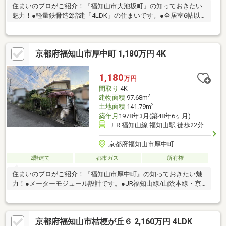
住まいのプロがご紹介！『福知山市大池坂町』の知っておきたい
魅力！●軽量鉄骨造2階建「4LDK」の住まいです。●全居室6帖以
上！●和室・各洋室・各階ホールに、WICを含む収納スペース有。
●南向きバルコニー＋南庭付きです。●2025年8月リフォーム内
容 張替：フローリング(LDK・1階ホール)、CF(洗面室・1階2階
京都府福知山市厚中町 1,180万円 4K
トイレ)、襖 重ね張り：フローリング(階段) 新調：システムキ
ッチン、洗面化粧台、ユニットバス、1階2階トイレ、畳 TVモニ
タ付きインターホン設置、ハウスクリーニング、他
1,180
万円
間取り
4K
2
建物面積
97.68m
2
土地面積
141.79m
築年月
1978年3月(築48年6ヶ月)
ＪＲ福知山線 福知山駅 徒歩22分
京都府福知山市厚中町
2階建て
都市ガス
所有権
住まいのプロがご紹介！『福知山市厚中町』の知っておきたい魅
力！●メーターモジュール設計です。●JR福知山線/山陰本線・京
都丹後鉄道宮福線「福知山」駅まで徒歩22分。●軽量鉄骨造2階建
の住まいです。●和室と洋室が2部屋ずつ配置されています。●キ
ッチンと洗面所は隣接、家事効率が考慮されています。●収納付
京都府福知山市桔梗が丘６ 2,160万円 4LDK
きの物干しスペース有。●カーポートは1台分。●前面道路は、幅