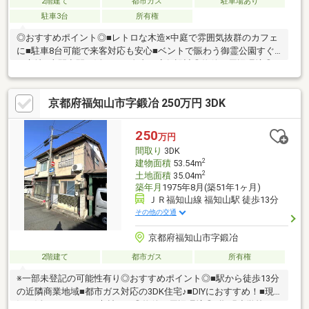
2階建て
都市ガス
駐車場あり
駐車3台
所有権
◎おすすめポイント◎■レトロな木造×中庭で雰囲気抜群のカフェ
に■駐車8台可能で来客対応も安心■ベントで賑わう御霊公園すぐ
の立地■土間空間を活かした自由な店舗設計◎物件の周辺環境◎■
惇明小学校：徒歩約9分■南陵中学校：徒歩約16分■御霊公園：徒
歩約1分■福知山駅：徒歩約12分◆ホームライフ不動産◆当日の内
京都府福知山市字鍛冶 250万円 3DK
覧・ご見学もご相談ください♪メールやお電話でも各種ご相談を承
っております！『お家探し』『ご売却』『リフォーム』『新築』
などのご相談は『アーキホームライフ不動産』におまかせ下さ
250
万円
い！
間取り
3DK
2
建物面積
53.54m
2
土地面積
35.04m
築年月
1975年8月(築51年1ヶ月)
ＪＲ福知山線 福知山駅 徒歩13分
その他の交通
京都府福知山市字鍛冶
2階建て
都市ガス
所有権
※一部未登記の可能性有り◎おすすめポイント◎■駅から徒歩13分
の近隣商業地域■都市ガス対応の3DK住宅♪■DIYにおすすめ！■現
況を活かしたリノベ素材にも◎物件の周辺環境◎■順明小学校：