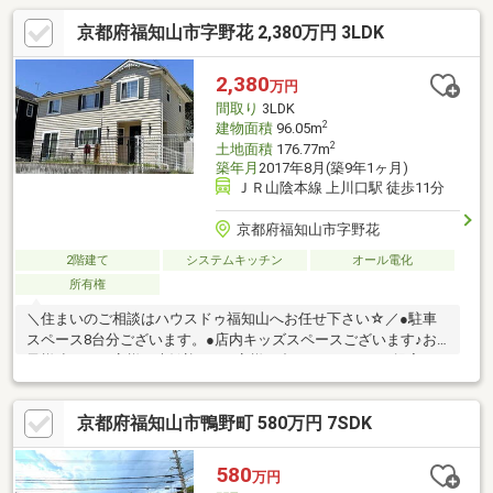
京都府福知山市字野花 2,380万円 3LDK
2,380
万円
間取り
3LDK
2
建物面積
96.05m
2
土地面積
176.77m
築年月
2017年8月(築9年1ヶ月)
ＪＲ山陰本線 上川口駅 徒歩11分
京都府福知山市字野花
2階建て
システムキッチン
オール電化
所有権
＼住まいのご相談はハウスドゥ福知山へお任せ下さい☆／●駐車
スペース8台分ございます。●店内キッズスペースございます♪お
子様連れのお客様も大歓迎！●お客様に合ったローンのご提案を
致します。●女性営業担当もおります。お気軽にご指定下さいま
せ。●ご売却相談も受付中！
京都府福知山市鴨野町 580万円 7SDK
580
万円