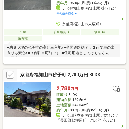
築年月
1968年3月(築58年6ヶ月)
ＪＲ福知山線 福知山駅 徒歩12分
その他の交通
京都府福知山市末広町６
平屋
駐車場あり
駐車3台
所有権
■約６０坪の視認性の高い三角地♪■全面道路約７．２ｍで車の出
入りも安心♪■３台駐車可能です♪■住宅用地としてはもちろん、店
舗用地としてもおすすめです♪＜ライフインフォメーション＞■福
知山駅・・・徒歩9分■フレスポ福知山店・・・徒歩8分■ドラッグ
ストアコスモス 福知山末広店・・・徒歩3分■ローソン・・・徒
京都府福知山市砂子町 2,780万円 3LDK
歩5分■市立福知山市民病院・・・徒歩8分※本図面は略図につき現
状を優先します。※入居日・引渡日変更や付帯条件、別途料金等
が発生する場合もありますのでご確認ください。
2,780
万円
間取り
3LDK
2
建物面積
129.5m
2
土地面積
347.34m
築年月
2007年6月(築19年3ヶ月)
ＪＲ山陰本線 福知山駅 バス13分/
「長田野郵便局前」バス停 停歩2分