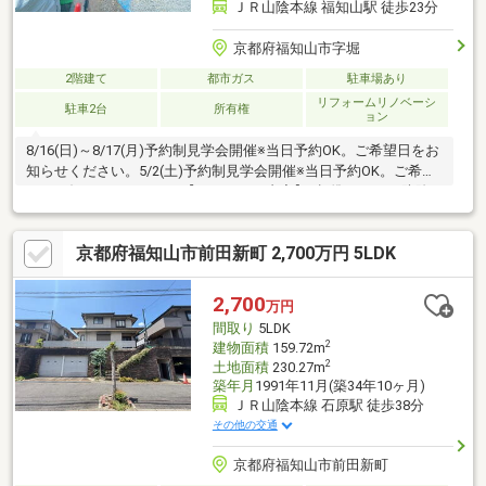
ＪＲ山陰本線 福知山駅 徒歩23分
京都府福知山市字堀
2階建て
都市ガス
駐車場あり
リフォームリノベーシ
駐車2台
所有権
ョン
8/16(日)～8/17(月)予約制見学会開催※当日予約OK。ご希望日をお
知らせください。5/2(土)予約制見学会開催※当日予約OK。ご希望
日をお知らせください。【リフォーム内容】●標準シロアリ防除
工事、鍵交換、雨漏り点検、設備点検●外構・外装駐車場拡張、
外壁塗装●水回りシステムキッチン交換、ユニットバス交換、ト
京都府福知山市前田新町 2,700万円 5LDK
イレ交換、洗面化粧台交換●内装間取変更、室内ドア（一部）交
換、床材上張り、シューズボックス交換、クロス張替え●その他
設備給湯器交換、インターホン設置、火災警報器設置、照明器具
2,700
万円
交換【おすすめポイント】・本物件は条件により住宅ローン減税
間取り
5LDK
が適用されます。・
2
建物面積
159.72m
2
土地面積
230.27m
築年月
1991年11月(築34年10ヶ月)
ＪＲ山陰本線 石原駅 徒歩38分
その他の交通
京都府福知山市前田新町