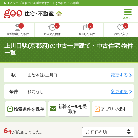
NTTグループ運営の不動産総合サイト goo住宅・不動産
1
0
0
0
最近検索した条件
最近見た物件
保存した条件
お気に入り
上川口駅(京都府)の中古一戸建て・中古住宅 物件
一覧
駅
変更する
山陰本線/上川口
条件
変更する
指定なし
新着メールを受
検索条件を保存
アプリで探す
取る
6
件
が該当しました。