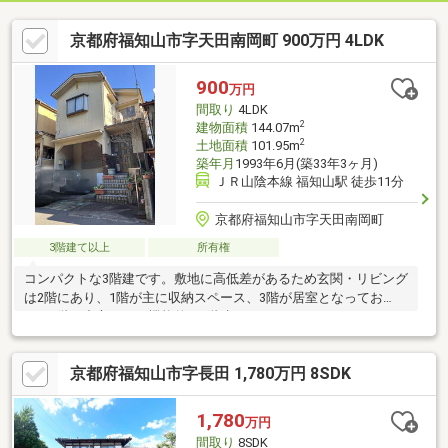
京都府福知山市字天田南岡町 900万円 4LDK
900
万円
間取り
4LDK
2
建物面積
144.07m
2
土地面積
101.95m
築年月
1993年6月(築33年3ヶ月)
ＪＲ山陰本線 福知山駅 徒歩11分
京都府福知山市字天田南岡町
3階建て以上
所有権
コンパクトな3階建です。敷地に高低差があるため玄関・リビング
は2階にあり、1階が主に収納スペース、3階が居室となってお
り、2階を中心として機能的な3階建てです！！
京都府福知山市字長田 1,780万円 8SDK
1,780
万円
間取り
8SDK