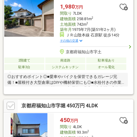
などのご相談は『アーキホームライフ不動産』におまかせ下さ
1,980
万円
い！
間取り
7LDK
2
建物面積
258.81m
2
土地面積
742m
築年月
1975年7月(築51年2ヶ月)
ＪＲ山陰本線 石原駅 徒歩14分
その他の交通
京都府福知山市字土
2階建て
南道路
駐車場あり
駐車3台
システムキッチン
オール電化
◎おすすめポイント◎■愛車やバイクを保管できるガレージ完
備！■屋根付き大型倉庫はDIYや機材保管にも◎■水栓付きの作業
スペースあり！■6LDK＋離れ1Rで部屋数も豊富な大空間！◎物件
の周辺環境◎■遷喬小学校：徒歩約17分■日新中学校：徒歩約22分
■フレッシュバザール福知山東野パーク店：徒歩約8分■ローソン
京都府福知山市字堀 450万円 4LDK
福知山石原店：徒歩約7分◆ホームライフ不動産◆当日の内覧・
ご見学もご相談ください♪メールやお電話でも各種ご相談を承って
おります！『お家探し』『ご売却』『リフォーム』『新築』など
450
万円
のご相談は『アーキホームライフ不動産』におまかせ下さい！
間取り
4LDK
2
建物面積
93.3m
2