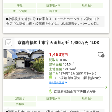
平屋
駐車場あり
駐車3台
オール電化
所有権
■小学校まで徒歩1分!■倉庫有り！○アーキホームライフ福知山中
央店では福知山市・綾部市を中心に、地域密着ナンバー１を目指
しています！○家を買いたい・売りたい・リフォームしたいお客
様にたくさんの情報を迅速に提供いたします！○物件情報・住宅
ローンetc...どんな事でもお気軽にご相談ください！○見るだけOK!
京都府福知山市字天田旭が丘 1,480万円 4LDK
聞くだけOK!ご相談は無料です！ご来店、お問い合わせをお待ちし
ております♪
1,480
万円
間取り
4LDK
2
建物面積
104.5m
2
土地面積
123.07m
築年月
1974年12月(築51年9ヶ月)
ＪＲ福知山線 福知山駅 徒歩20分
その他の交通
京都府福知山市字天田旭が丘
2階建て
駐車場あり
駐車2台
所有権
■複数台駐車できるため、ご家族で車を使い分けたい方や来客の