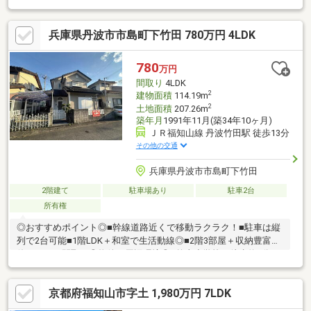
徒歩約6分■南陵中学校：徒歩約14分■福知山市役所：徒歩約5分
■JR福知山駅：徒歩約13分◆ホームライフ不動産◆当日の内覧・
兵庫県丹波市市島町下竹田 780万円 4LDK
ご見学もご相談ください♪メールやお電話でも各種ご相談を承って
おります！『お家探し』『ご売却』『リフォーム』『新築』など
のご相談は『アーキホームライフ不動産』におまかせ下さい！
780
万円
間取り
4LDK
2
建物面積
114.19m
2
土地面積
207.26m
築年月
1991年11月(築34年10ヶ月)
ＪＲ福知山線 丹波竹田駅 徒歩13分
その他の交通
兵庫県丹波市市島町下竹田
2階建て
駐車場あり
駐車2台
所有権
◎おすすめポイント◎■幹線道路近くで移動ラクラク！■駐車は縦
列で2台可能■1階LDK＋和室で生活動線◎■2階3部屋＋収納豊富で
使いやすい間取り◎物件の周辺環境◎■竹山小学校：徒歩約7分■
市島中学校：徒歩約60分■中竹田郵便局：徒歩約12分■ミニストッ
プ市島町上竹田店：徒歩約36分◆ホームライフ不動産◆当日の内
京都府福知山市字土 1,980万円 7LDK
覧・ご見学もご相談ください♪メールやお電話でも各種ご相談を承
っております！『お家探し』『ご売却』『リフォーム』『新築』