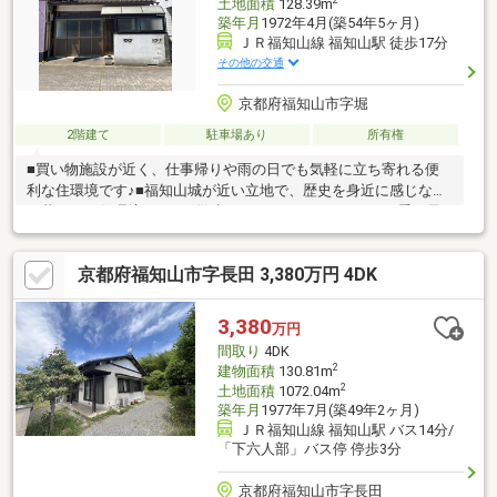
土地面積
128.39m
築年月
1972年4月(築54年5ヶ月)
ＪＲ福知山線 福知山駅 徒歩17分
その他の交通
京都府福知山市字堀
2階建て
駐車場あり
所有権
■買い物施設が近く、仕事帰りや雨の日でも気軽に立ち寄れる便
利な住環境です♪■福知山城が近い立地で、歴史を身近に感じなが
ら暮らせる住環境です♪ お散歩コースにもぴったりで、四季の風
景を楽しめます♪○アーキホームライフ福知山中央店では福知山
市・綾部市を中心に、地域密着ナンバー１を目指しています！○
京都府福知山市字長田 3,380万円 4DK
家を買いたい・売りたい・リフォームしたいお客様にたくさんの
情報を迅速に提供いたします！○物件情報・住宅ローンetc...どん
な事でもお気軽にご相談ください！○見るだけOK!聞くだけOK!ご
3,380
万円
相談は無料です！ご来店、お問い合わせをお待ちしております♪
間取り
4DK
2
建物面積
130.81m
2
土地面積
1072.04m
築年月
1977年7月(築49年2ヶ月)
ＪＲ福知山線 福知山駅 バス14分/
「下六人部」バス停 停歩3分
京都府福知山市字長田