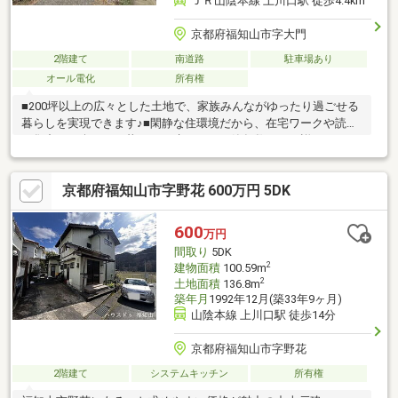
ＪＲ山陰本線 上川口駅 徒歩4.4km
京都府福知山市字大門
2階建て
南道路
駐車場あり
オール電化
所有権
■200坪以上の広々とした土地で、家族みんながゆったり過ごせる
暮らしを実現できます♪■閑静な住環境だから、在宅ワークや読書
も集中して楽しめる暮らしが叶います♪※築年数月日不詳○アーキ
ホームライフ福知山中央店では福知山市・綾部市を中心に、地域
密着ナンバー１を目指しています！○家を買いたい・売りたい・
京都府福知山市字野花 600万円 5DK
リフォームしたいお客様にたくさんの情報を迅速に提供いたしま
す！○物件情報・住宅ローンetc...どんな事でもお気軽にご相談く
ださい！○見るだけOK!聞くだけOK!ご相談は無料です！ご来店、
600
万円
お問い合わせをお待ちしております♪
間取り
5DK
2
建物面積
100.59m
2
土地面積
136.8m
築年月
1992年12月(築33年9ヶ月)
山陰本線 上川口駅 徒歩14分
京都府福知山市字野花
2階建て
システムキッチン
所有権