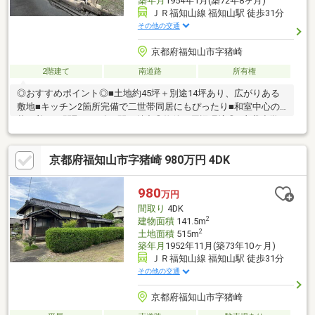
築年月
1954年1月(築72年8ヶ月)
ＪＲ福知山線 福知山駅 徒歩31分
その他の交通
京都府福知山市字猪崎
2階建て
南道路
所有権
◎おすすめポイント◎■土地約45坪＋別途14坪あり、広がりある
敷地■キッチン2箇所完備で二世帯同居にもぴったり■和室中心の
落ち着いた間取り、続き間も魅力◎物件の周辺環境◎■庵我小学
校：徒歩約29分■桃映中学校：徒歩約34分■ミニストップ三段池公
園前店：徒歩約7分■フレッシュバザール福知山お城通り店：徒歩
京都府福知山市字猪崎 980万円 4DK
約25分※他1筆有り（猪崎229-5、49.58㎡(14.99坪)）※セットバッ
ク必要※景観地区内※埋蔵文化財有り※土砂災害警戒区域内◆ホー
ムライフ不動産◆当日の内覧・ご見学もご相談ください♪メール
980
万円
やお電話でも各種ご相談を承っております！
間取り
4DK
2
建物面積
141.5m
2
土地面積
515m
築年月
1952年11月(築73年10ヶ月)
ＪＲ福知山線 福知山駅 徒歩31分
その他の交通
京都府福知山市字猪崎