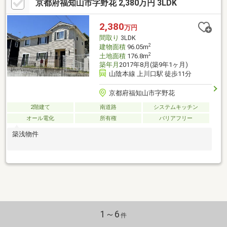
京都府福知山市字野花 2,380万円 3LDK
2,380
万円
間取り
3LDK
2
建物面積
96.05m
2
土地面積
176.8m
築年月
2017年8月(築9年1ヶ月)
山陰本線 上川口駅 徒歩11分
京都府福知山市字野花
2階建て
南道路
システムキッチン
オール電化
所有権
バリアフリー
築浅物件
1～6
件