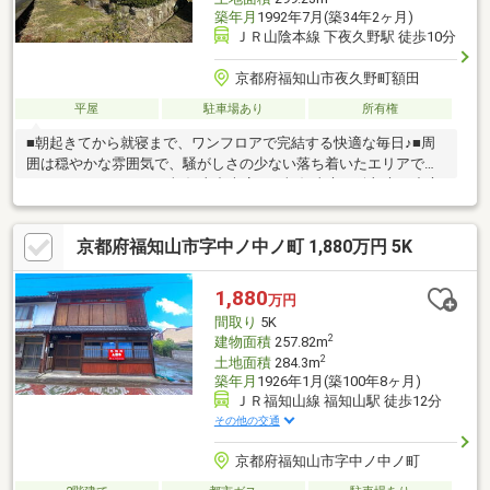
築年月
1992年7月(築34年2ヶ月)
ＪＲ山陰本線 下夜久野駅 徒歩10分
京都府福知山市夜久野町額田
平屋
駐車場あり
所有権
■朝起きてから就寝まで、ワンフロアで完結する快適な毎日♪■周
囲は穏やかな雰囲気で、騒がしさの少ない落ち着いたエリアです
♪○アーキホームライフ福知山中央店では福知山市・綾部市を中心
に、地域密着ナンバー１を目指しています！○家を買いたい・売
りたい・リフォームしたいお客様にたくさんの情報を迅速に提供
京都府福知山市字中ノ中ノ町 1,880万円 5K
いたします！○物件情報・住宅ローンetc...どんな事でもお気軽に
ご相談ください！○見るだけOK!聞くだけOK!ご相談は無料です！
ご来店、お問い合わせをお待ちしております♪
1,880
万円
間取り
5K
2
建物面積
257.82m
2
土地面積
284.3m
築年月
1926年1月(築100年8ヶ月)
ＪＲ福知山線 福知山駅 徒歩12分
その他の交通
京都府福知山市字中ノ中ノ町