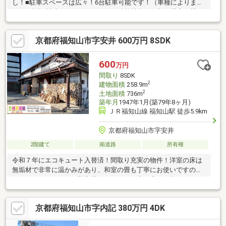
し！■駐車スペースは広々！6台駐車可能です！（車種によりま
す）■建物2棟建っております。西側建物情報：種類：居宅、構
造：木造瓦葺２階建、床面積：111.44㎡、1階面積：84.26㎡、2階
面積27.18㎡、建築年月日：昭和50年3月■駐車３台以上可、土地
京都府福知山市字安井 600万円 8SDK
100坪以上、山が見える、市街地が近い、南向き、陽当り良好、
閑静な住宅地、ＬＤＫ１５畳以上、和室、庭、家庭菜園、対面式
キッチン、２階建、温水洗浄便座、南庭、床下収納、浴室に窓、
600
万円
緑豊かな住宅地、都市近郊、前面棟無、通風良好、眺望良好、ウ
間取り
8SDK
ォークインクローゼット、２世帯住宅、畑、古民家風、納戸、周
2
建物面積
258.9m
辺交通量少なめ、
2
土地面積
736m
築年月
1947年1月(築79年8ヶ月)
ＪＲ福知山線 福知山駅 徒歩5.9km
京都府福知山市字安井
2階建て
南道路
所有権
令和７年にエコキュート入替済！間取り充実の物件！洋室の床は
無垢材で非常に温かみがあり、和室の畳も丁寧にお使いですの
で、リフォームなしで即入居できます！お庭も広く、車種により
ますが3～4台駐車可能！！
京都府福知山市字内記 380万円 4DK