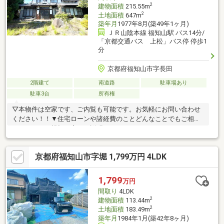
2
建物面積
215.55m
2
土地面積
647m
築年月
1977年8月(築49年1ヶ月)
ＪＲ山陰本線 福知山駅 バス14分/
「京都交通バス 上松」バス停 停歩1
分
京都府福知山市字長田
2階建て
南道路
駐車場あり
駐車3台
所有権
▽本物件は空家です、ご内覧も可能です。お気軽にお問い合わせ
ください！！▼住宅ローンや諸経費のことどんなことでもご相談
ください！！親切丁寧にご説明させていただきます！！
京都府福知山市字堀 1,799万円 4LDK
1,799
万円
間取り
4LDK
2
建物面積
113.44m
2
土地面積
183.49m
築年月
1984年1月(築42年8ヶ月)