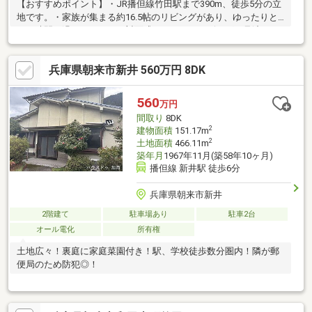
【おすすめポイント】・JR播但線竹田駅まで390m、徒歩5分の立
地です。・家族が集まる約16.5帖のリビングがあり、ゆったりと
した時間を過ごせます。・対面式キッチンはリビングを見渡せる
配置です。・パントリーがあり、食品や日用品の保管に使えま
す。・全居室6帖以上の4SLDKです。・8帖の和室があり、客間や
兵庫県朝来市新井 560万円 8DK
くつろぎの空間としても使えます。・納戸付きで収納スペースを
確保しています。・トイレは2か所あり、使い分けが可能です。・
駐車スペースは2台分あります。
560
万円
間取り
8DK
2
建物面積
151.17m
2
土地面積
466.11m
築年月
1967年11月(築58年10ヶ月)
播但線 新井駅 徒歩6分
兵庫県朝来市新井
2階建て
駐車場あり
駐車2台
オール電化
所有権
土地広々！裏庭に家庭菜園付き！駅、学校徒歩数分圏内！隣が郵
便局のため防犯◎！