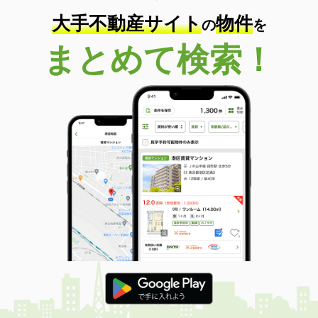
大手不動産サイト
物件
の
を
まとめて検索！