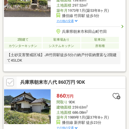
建物面積
138.83m
2
土地面積
297.52m
築年月
1973年1月(築53年8ヶ月)
播但線 竹田駅 徒歩5分
その他の交通
兵庫県朝来市和田山町竹田
2階建て
駐車場あり
駐車2台
カウンターキッチン
システムキッチン
所有権
【土砂災害警戒区域】JR竹田駅徒歩5分の納戸付収納豊富な2階建
て4SLDK
兵庫県朝来市八代 860万円 9DK
860
万円
間取り
9DK
2
建物面積
259.63m
2
土地面積
686.08m
築年月
1989年1月(築37年8ヶ月)
播但線 新井駅 徒歩23分
その他の交通