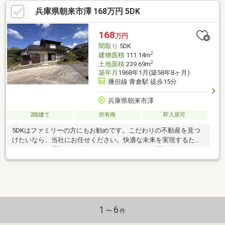
兵庫県朝来市澤 168万円 5DK
168
万円
間取り
5DK
2
建物面積
111.14m
2
土地面積
239.69m
築年月
1968年1月(築58年8ヶ月)
播但線 青倉駅 徒歩15分
兵庫県朝来市澤
2階建て
所有権
即入居可
5DKはファミリーの方にもお勧めです。こだわりの不動産を見つ
けたいなら、当社にお任せください。快適な未来を実現するため
の住まいのお手伝いを致します。ぜひお気軽にお問い合わせくだ
さい。
1～6
件