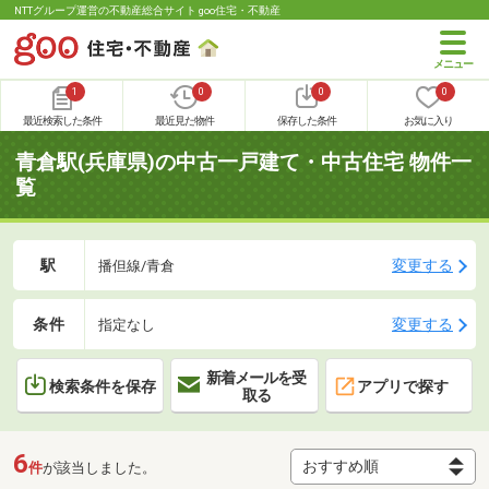
NTTグループ運営の不動産総合サイト goo住宅・不動産
1
0
0
0
最近検索した条件
最近見た物件
保存した条件
お気に入り
青倉駅(兵庫県)の中古一戸建て・中古住宅 物件一
覧
駅
変更する
播但線/青倉
条件
変更する
指定なし
新着メールを受
検索条件を保存
アプリで探す
取る
6
件
が該当しました。