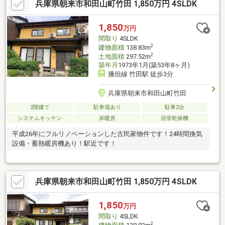
兵庫県朝来市和田山町竹田 1,850万円 4SLDK
1,850
万円
間取り
4SLDK
2
建物面積
138.83m
2
土地面積
297.52m
築年月
1973年1月(築53年8ヶ月)
播但線 竹田駅 徒歩3分
兵庫県朝来市和田山町竹田
2階建て
駐車場あり
駐車2台
システムキッチン
床暖房
浴室乾燥機
平成26年にフルリノベーションした古民家物件です！24時間換気
設備・蓄熱暖房機あり！駅近です！
兵庫県朝来市和田山町竹田 1,850万円 4SLDK
1,850
万円
間取り
4SLDK
2