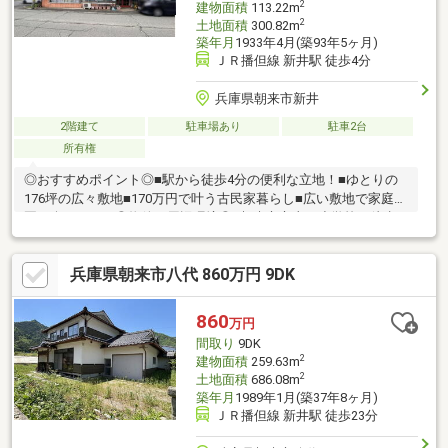
2
建物面積
113.22m
2
土地面積
300.82m
築年月
1933年4月(築93年5ヶ月)
ＪＲ播但線 新井駅 徒歩4分
兵庫県朝来市新井
2階建て
駐車場あり
駐車2台
所有権
◎おすすめポイント◎■駅から徒歩4分の便利な立地！■ゆとりの
176坪の広々敷地■170万円で叶う古民家暮らし■広い敷地で家庭菜
園も楽しめます◎物件の周辺環境◎■朝来市立山口小学校：徒歩
約16分（1200ｍ）■朝来市立朝来中学校：徒歩約16分（1100ｍ）
■フレッシュバザール 朝来アルバ店：車約3分（1600ｍ）■ロー
兵庫県朝来市八代 860万円 9DK
ソン 朝来多々良店：車約4分（1800ｍ）◆ホームライフ不動産
◆当日の内覧・ご見学もご相談ください♪メールやお電話でも各
種ご相談を承っております！『お家探し』『ご売却』『リフォー
860
万円
ム』『新築』などのご相談は『アーキホームライフ不動産』にお
間取り
9DK
まかせ下さい！
2
建物面積
259.63m
2
土地面積
686.08m
築年月
1989年1月(築37年8ヶ月)
ＪＲ播但線 新井駅 徒歩23分