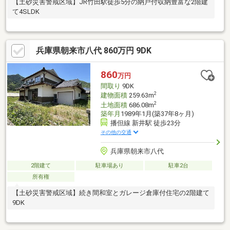
【土砂災害警戒区域】JR竹田駅徒歩5分の納戸付収納豊富な2階建
て4SLDK
兵庫県朝来市八代 860万円 9DK
860
万円
間取り
9DK
2
建物面積
259.63m
2
土地面積
686.08m
築年月
1989年1月(築37年8ヶ月)
播但線 新井駅 徒歩23分
その他の交通
兵庫県朝来市八代
2階建て
駐車場あり
駐車2台
所有権
【土砂災害警戒区域】続き間和室とガレージ倉庫付住宅の2階建て
9DK