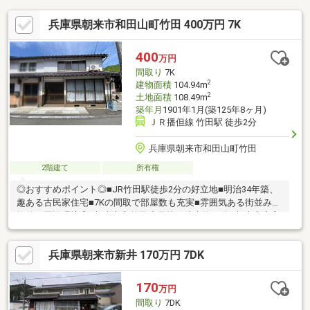
兵庫県朝来市和田山町竹田 400万円 7K
400
万円
間取り
7K
2
建物面積
104.94m
2
土地面積
108.49m
築年月
1901年1月(築125年8ヶ月)
ＪＲ播但線 竹田駅 徒歩2分
兵庫県朝来市和田山町竹田
2階建て
所有権
◎おすすめポイント◎■JR竹田駅徒歩2分の好立地■明治34年築、
趣ある古民家住宅■7Kの間取で部屋数も充実■雰囲気ある街並み◎
物件の周辺環境◎■朝来市立竹田小学校：徒歩約15分■朝来市立和
田山中学校：自転車約23分■業務スーパー和田山店：車約3分■ロ
ーソン和田山久世田店：車約2分◆ホームライフ不動産◆当日の
兵庫県朝来市新井 170万円 7DK
内覧・ご見学もご相談ください♪メールやお電話でも各種ご相談を
承っております！『お家探し』『ご売却』『リフォーム』『新
築』などのご相談は『アーキホームライフ不動産』におまかせ下
170
万円
さい！
間取り
7DK