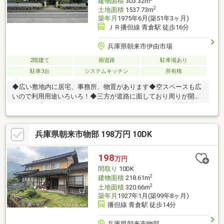
建物面積
303.32m
2
土地面積
1537.73m
築年月
1975年6月(築51年3ヶ月)
ＪＲ播但線 青倉駅 徒歩16分
兵庫県朝来市伊由市場
2階建て
南道路
駐車場あり
駐車3台
システムキッチン
所有権
◆広い敷地内に居宅、事務所、物置があります◆空スペースも広
いので利用用途いろいろ！◆三方が道路に面しており周りが開け
ています◆コンビニ、スーパー、ホームセンター、金融機関等ま
で車で５分！◆１１ＳＤＫと部屋数たくさん！
兵庫県朝来市物部 198万円 10DK
198
万円
間取り
10DK
2
建物面積
218.61m
2
土地面積
320.66m
築年月
1927年1月(築99年8ヶ月)
播但線 青倉駅 徒歩14分
兵庫県朝来市物部