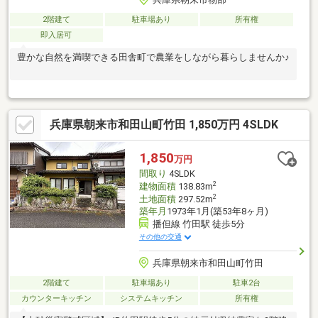
2階建て
駐車場あり
所有権
即入居可
豊かな自然を満喫できる田舎町で農業をしながら暮らしませんか♪
兵庫県朝来市和田山町竹田 1,850万円 4SLDK
1,850
万円
間取り
4SLDK
2
建物面積
138.83m
2
土地面積
297.52m
築年月
1973年1月(築53年8ヶ月)
播但線 竹田駅 徒歩5分
その他の交通
兵庫県朝来市和田山町竹田
2階建て
駐車場あり
駐車2台
カウンターキッチン
システムキッチン
所有権