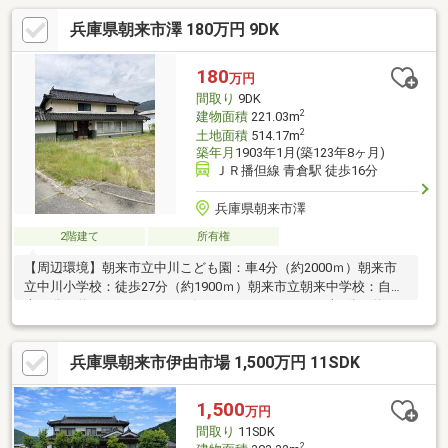
兵庫県朝来市澤 180万円 9DK
180
万円
間取り
9DK
2
建物面積
221.03m
2
土地面積
514.17m
築年月
1903年1月(築123年8ヶ月)
ＪＲ播但線 青倉駅 徒歩16分
兵庫県朝来市澤
2階建て
所有権
【周辺環境】朝来市立中川こども園：車4分（約2000ｍ）朝来市
立中川小学校：徒歩27分（約1900ｍ）朝来市立朝来中学校：自転
車16分（約1600ｍ）ショッピングセンターアルバ：車6分（約
3700m）ローソン和田山久世田店：車5分（約3300m）中川郵便
局：徒歩9分（約700m）ＪＡたじま朝来支店：車5分（約3700m）
兵庫県朝来市伊由市場 1,500万円 11SDK
＼敷地１５３．６９坪の中古戸建／※築年数は、登記では確認で
きないため朝来市に確認したものを記載しています。※5筆あり
（3筆宅地508㎡、用悪水路6.1㎡）※現況渡し※法定外公共物あり
1,500
万円
現地案内随時受け付けております！是非、お問い合わせくださ
間取り
11SDK
い。
2