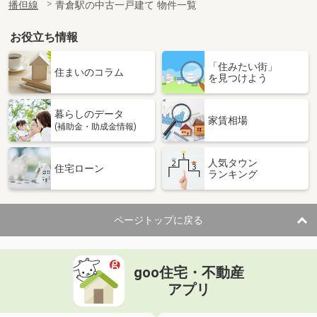
播但線
青倉駅の中古一戸建て 物件一覧
お役立ち情報
「住みたい街」
住まいのコラム
を見つけよう
暮らしのデータ
家賃相場
(補助金・助成金情報)
人気タウン
住宅ローン
ランキング
ページトップに戻る
goo住宅・不動産
アプリ