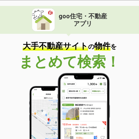
goo住宅・不動産
アプリ
大手不動産サイト
物件
の
を
まとめて検索！