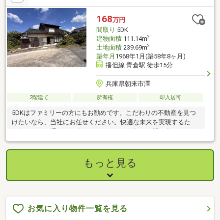
168
万円
間取り
5DK
2
建物面積
111.14m
2
土地面積
239.69m
築年月
1968年1月(築58年8ヶ月)
播但線 青倉駅 徒歩15分
兵庫県朝来市澤
2階建て
所有権
即入居可
5DKはファミリーの方にもお勧めです。こだわりの不動産を見つ
けたいなら、当社にお任せください。快適な未来を実現するため
の住まいのお手伝いを致します。ぜひお気軽にお問い合わせくだ
さい。
もっと見る
お気に入り物件一覧を見る