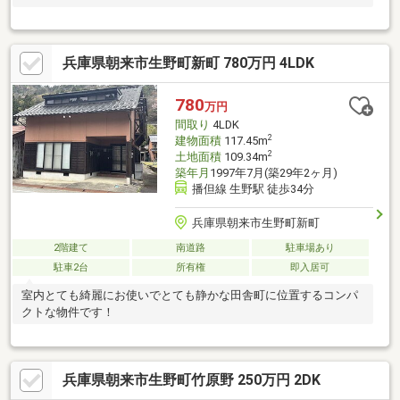
兵庫県朝来市生野町新町 780万円 4LDK
780
万円
間取り
4LDK
2
建物面積
117.45m
2
土地面積
109.34m
築年月
1997年7月(築29年2ヶ月)
播但線 生野駅 徒歩34分
兵庫県朝来市生野町新町
2階建て
南道路
駐車場あり
駐車2台
所有権
即入居可
室内とても綺麗にお使いでとても静かな田舎町に位置するコンパ
クトな物件です！
兵庫県朝来市生野町竹原野 250万円 2DK