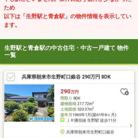
ため
以下は「生野駅と青倉駅」の物件情報を表示してい
ます。
生野駅と青倉駅の中古住宅・中古一戸建て 物件
一覧
兵庫県朝来市生野町口銀谷 290万円 8DK
290
万円
間取り
8DK
2
建物面積
217.72m
2
土地面積
520.37m
築年月
1965年1月(築61年8ヶ月)
ＪＲ播但線 生野駅 徒歩11分
兵庫県朝来市生野町口銀谷