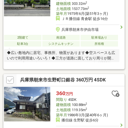
2
建物面積
303.32m
2
土地面積
1537.73m
築年月
1975年6月(築51年3ヶ月)
ＪＲ播但線 青倉駅 徒歩16分
兵庫県朝来市伊由市場
2階建て
南道路
駐車場あり
駐車3台
システムキッチン
所有権
◆広い敷地内に居宅、事務所、物置があります◆空スペースも広
いので利用用途いろいろ！◆三方が道路に面しており周りが開け
ています◆コンビニ、スーパー、ホームセンター、金融機関等ま
で車で５分！◆１１ＳＤＫと部屋数たくさん！
兵庫県朝来市生野町口銀谷 360万円 4SDK
360
万円
間取り
4SDK
2
建物面積
100.88m
2
土地面積
119.35m
築年月
1986年3月(築40年6ヶ月)
播但線 生野駅 徒歩6分