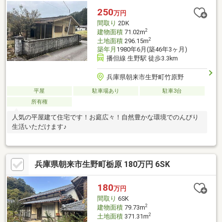
250
万円
間取り
2DK
2
建物面積
71.02m
2
土地面積
296.15m
築年月
1980年6月(築46年3ヶ月)
播但線 生野駅 徒歩3.3km
兵庫県朝来市生野町竹原野
平屋
駐車場あり
駐車3台
所有権
人気の平屋建て住宅です！お庭広々！自然豊かな環境でのんびり
生活いただけます♪
兵庫県朝来市生野町栃原 180万円 6SK
180
万円
間取り
6SK
2
建物面積
79.73m
2
土地面積
371.31m