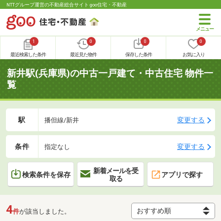
NTTグループ運営の不動産総合サイト goo住宅・不動産
1
0
0
0
最近検索した条件
最近見た物件
保存した条件
お気に入り
新井駅(兵庫県)の中古一戸建て・中古住宅 物件一
覧
駅
変更する
播但線/新井
条件
変更する
指定なし
新着メールを受
検索条件を保存
アプリで探す
取る
4
件
が該当しました。