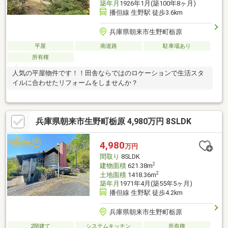
築年月
1926年1月(築100年8ヶ月)
播但線 生野駅 徒歩3.6km
兵庫県朝来市生野町栃原
平屋
南道路
駐車場あり
所有権
人気の平屋物件です！！田舎ならではのロケーションで生活スタ
イルに合わせたリフォームをしませんか？
兵庫県朝来市生野町栃原 4,980万円 8SLDK
4,980
万円
間取り
8SLDK
2
建物面積
621.38m
2
土地面積
1418.36m
築年月
1971年4月(築55年5ヶ月)
播但線 生野駅 徒歩4.2km
兵庫県朝来市生野町栃原
2階建て
システムキッチン
所有権