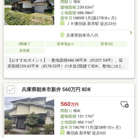
間取り
9DK
まかせ下さい！
2
建物面積
259.63m
2
土地面積
686.08m
築年月
1989年1月(築37年8ヶ月)
ＪＲ播但線 新井駅 徒歩23分
兵庫県朝来市八代
2階建て
駐車場あり
駐車2台
所有権
【おすすめポイント】・敷地面積686.08平米（約207.54坪）、延
床面積259.63平米（約78.53坪）の木造2階建て9DK。敷地にゆと
りがあり屋外スペースの使い方が広がります。・1階に和室4部屋
があり2部屋ずつ続き間として使い分けが可能、集まりや個室利用
など状況に応じて対応できます。・ダイニングキッチンがあり食
兵庫県朝来市新井 560万円 8DK
事の場を分けて使えます。納戸や仏間、広縁もあり生活に合わせ
た空間活用ができます。・1階にトイレが2つあり来客時や複数人
での利用も想定できる間取りです。・家から出入りできるガレー
560
万円
ジ倉庫と勝手口があり、荷物の出し入れや日常の動線にも使えま
間取り
8DK
す。
2
建物面積
151.17m
2
土地面積
466.11m
築年月
1967年11月(築58年10ヶ月)
播但線 新井駅 徒歩6分