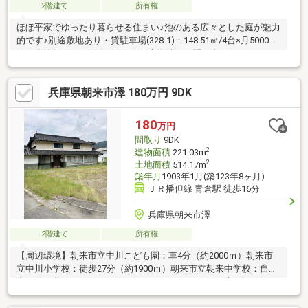
2階建て
所有権
ほぼ平家でゆったり暮らせる住まい♪池のある広々とした庭が魅力
的です♪別途敷地あり・貸駐車場(328-1)：148.51㎡/4台×月5000
円・空地(567、571-8)：107.83㎡本物件のお問い合わせはタカセ
不動産 加西店まで！0790-35-8028お気軽にお問合せ下さい♪
兵庫県朝来市澤 180万円 9DK
180
万円
間取り
9DK
2
建物面積
221.03m
2
土地面積
514.17m
築年月
1903年1月(築123年8ヶ月)
ＪＲ播但線 青倉駅 徒歩16分
兵庫県朝来市澤
2階建て
所有権
【周辺環境】朝来市立中川こども園：車4分（約2000ｍ）朝来市
立中川小学校：徒歩27分（約1900ｍ）朝来市立朝来中学校：自転
車16分（約1600ｍ）ショッピングセンターアルバ：車6分（約
3700m）ローソン和田山久世田店：車5分（約3300m）中川郵便
局：徒歩9分（約700m）ＪＡたじま朝来支店：車5分（約3700m）