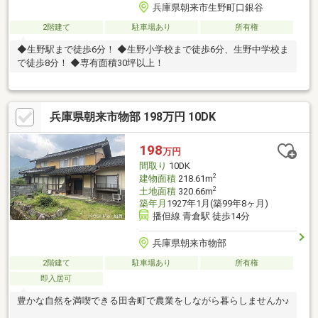
兵庫県朝来市生野町口銀谷
2階建て
駐車場あり
所有権
◆生野駅まで徒歩6分！ ◆生野小学校まで徒歩6分、生野中学校ま
で徒歩8分！ ◆専有面積30坪以上！
兵庫県朝来市物部 198万円 10DK
198
万円
間取り
10DK
2
建物面積
218.61m
2
土地面積
320.66m
築年月
1927年1月(築99年8ヶ月)
播但線 青倉駅 徒歩14分
兵庫県朝来市物部
2階建て
駐車場あり
所有権
即入居可
豊かな自然を満喫できる田舎町で農業をしながら暮らしませんか♪