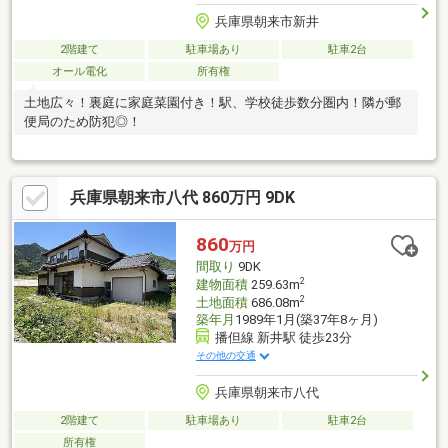
兵庫県朝来市新井
2階建て
駐車場あり
駐車2台
オール電化
所有権
土地広々！裏庭に家庭菜園付き！駅、学校徒歩数分圏内！隣が郵
便局のため防犯◎！
兵庫県朝来市八代 860万円 9DK
860
万円
間取り
9DK
2
建物面積
259.63m
2
土地面積
686.08m
築年月
1989年1月(築37年8ヶ月)
播但線 新井駅 徒歩23分
その他の交通
兵庫県朝来市八代
2階建て
駐車場あり
駐車2台
所有権