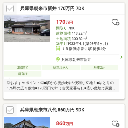
兵庫県朝来市新井 170万円 7DK
170
万円
間取り
7DK
2
建物面積
113.22m
2
土地面積
300.82m
築年月
1933年4月(築93年5ヶ月)
ＪＲ播但線 新井駅 徒歩4分
兵庫県朝来市新井
2階建て
駐車場あり
駐車2台
所有権
◎おすすめポイント◎■駅から徒歩4分の便利な立地！■ゆとりの
176坪の広々敷地■170万円で叶う古民家暮らし■広い敷地で家庭菜
園も楽しめます◎物件の周辺環境◎■朝来市立山口小学校：徒歩
約16分（1200ｍ）■朝来市立朝来中学校：徒歩約16分（1100ｍ）
■フレッシュバザール 朝来アルバ店：車約3分（1600ｍ）■ロー
兵庫県朝来市八代 860万円 9DK
ソン 朝来多々良店：車約4分（1800ｍ）◆ホームライフ不動産
◆当日の内覧・ご見学もご相談ください♪メールやお電話でも各
種ご相談を承っております！『お家探し』『ご売却』『リフォー
860
万円
ム』『新築』などのご相談は『アーキホームライフ不動産』にお