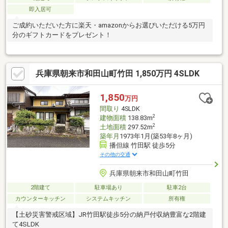
即入居可
ご成約いただいた方に楽天・amazonからお選びいただける5万円
分のギフトカードをプレゼント！
兵庫県朝来市和田山町竹田 1,850万円 4SLDK
1,850
万円
間取り
4SLDK
2
建物面積
138.83m
2
土地面積
297.52m
築年月
1973年1月(築53年8ヶ月)
播但線 竹田駅 徒歩5分
その他の交通
兵庫県朝来市和田山町竹田
2階建て
駐車場あり
駐車2台
カウンターキッチン
システムキッチン
所有権
【土砂災害警戒区域】JR竹田駅徒歩5分の納戸付収納豊富な2階建
て4SLDK