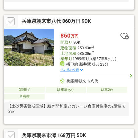
兵庫県朝来市八代 860万円 9DK
860
万円
間取り
9DK
2
建物面積
259.63m
2
土地面積
686.08m
築年月
1989年1月(築37年8ヶ月)
播但線 新井駅 徒歩23分
その他の交通
兵庫県朝来市八代
2階建て
駐車場あり
駐車2台
所有権
【土砂災害警戒区域】続き間和室とガレージ倉庫付住宅の2階建て
9DK
兵庫県朝来市澤 168万円 5DK