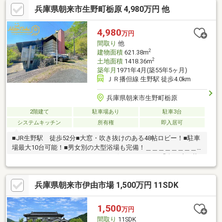
兵庫県朝来市生野町栃原 4,980万円 他
＼敷地１５３．６９坪の中古戸建／※築年数は、登記では確認で
きないため朝来市に確認したものを記載しています。※5筆あり
（3筆宅地508㎡、用悪水路6.1㎡）※現況渡し※法定外公共物あり
4,980
万円
現地案内随時受け付けております！是非、お問い合わせくださ
間取り
他
い。
2
建物面積
621.38m
2
土地面積
1418.36m
築年月
1971年4月(築55年5ヶ月)
ＪＲ播但線 生野駅 徒歩4.0km
兵庫県朝来市生野町栃原
2階建て
駐車場あり
駐車3台
システムキッチン
所有権
即入居可
■JR生野駅 徒歩52分■大窓・吹き抜けのある48帖ロビー！■駐車
場最大10台可能！■男女別の大型浴場も完備！＿＿＿＿＿＿＿＿
＿＿＿＿＿＿＿＿＿＿＿＿＿＿＿＿☆ HitoToki 「人と時、暮
らしを守るおうち屋さん」 ・人（これから出会う人）と ・
時（その出会った方の人生）を、 私達が提供する学びの場で得
兵庫県朝来市伊由市場 1,500万円 11SDK
られる「知識や体験」で 将来のお金に対する不安を無くしても
らいたい。 私達は、そんな理念を持った不動産会社です。 駐
車場・キッズスペースをご用意しております♪ お時間や曜日には
1,500
万円
柔軟に対応いたしますので、 まずはお気軽にご連絡ください♪
間取り
11SDK