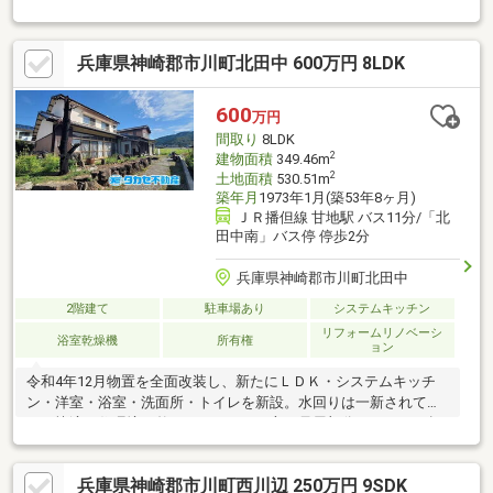
い。生活施設がぎゅっと近い。福崎町中心エリアの快適ライフ。
歩いて完結”の暮らしを、福崎町の中心で。利便性が日常を変え
る。福崎町中心部の好立地物件。☆ ☆ ☆ ☆ ☆ ☆ ☆ ☆ ☆ ☆ ☆
兵庫県神崎郡市川町北田中 600万円 8LDK
☆ ☆ ☆
600
万円
間取り
8LDK
2
建物面積
349.46m
2
土地面積
530.51m
築年月
1973年1月(築53年8ヶ月)
ＪＲ播但線 甘地駅 バス11分/「北
田中南」バス停 停歩2分
兵庫県神崎郡市川町北田中
2階建て
駐車場あり
システムキッチン
リフォームリノベーシ
浴室乾燥機
所有権
ョン
令和4年12月物置を全面改装し、新たにＬＤＫ・システムキッチ
ン・洋室・浴室・洗面所・トイレを新設。水回りは一新されてお
り、快適な住環境が整っています。一方で母屋部分はレトロな趣
が残り、ＤＩＹやリノベにも最適です。リフォームの提案もタカ
セにお任せください！田園風景が広がる市川町で四季の移ろいを
兵庫県神崎郡市川町西川辺 250万円 9SDK
感じられる生活を始めませんか。