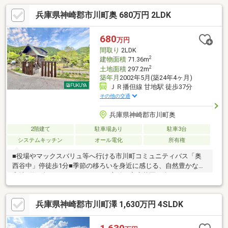
兵庫県神崎郡市川町奥 680万円 2LDK
680
万円
間取り
2LDK
2
建物面積
71.36m
2
土地面積
297.2m
築年月
2002年5月(築24年4ヶ月)
ＪＲ播但線 甘地駅 徒歩37分
その他の交通
兵庫県神崎郡市川町奥
2階建て
駐車場あり
駐車3台
システムキッチン
オール電化
所有権
■役場やマックスバリュ等へ行ける市川町コミュニティバス「奥
西谷中」停徒歩1分■季節の移ろいを身近に感じる、自然豊かな住
宅地■約60坪のひろびろとしたお庭付！家庭菜園も楽しめます♪■
ゆったりくつろげるLDKは約19帖の広さ■南向き窓のあるキッチン
で明るい陽ざしの下、料理をお楽しみいただけます■2階居室は各
兵庫県神崎郡市川町澤 1,630万円 4SLDK
9帖以上■吹抜があり開放感のある玄関・リビング■ウッドデッキ
は日差しや風を感じられるくつろぎ空間※上記建物の築年月は家
屋課税台帳に基づいて記載しております。【お買い物は】 マッ