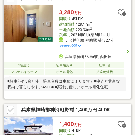
3,280
万円
間取り
4SLDK
2
建物面積
129.17m
2
土地面積
223.93m
築年月
2021年8月(築5年1ヶ月)
ＪＲ播但線 福崎駅 徒歩27分
その他の交通
兵庫県神崎郡福崎町西田原
2階建て
駐車場あり
駐車3台
システムキッチン
オール電化
浴室乾燥機
■駐車並列3台可能（駐車台数は車種によります）■中庭と豊富な
収納で暮らしやすい4SLDK■家計に優しいオール電化住宅
兵庫県神崎郡神河町野村 1,400万円 4LDK
1,400
万円
間取り
4LDK