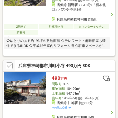
築年月
1986年4月(築40年5ヶ月)
播但線 新野駅 バス8分/「福本北
口」バス停 停歩2分
兵庫県神崎郡神河町粟賀町
2階建て
駐車場あり
カウンターキッチン
所有権
◇ゆとりのある約193坪の敷地面積 ◇テレワーク・趣味部屋も確
保できる8LDK ◇平成18年室内リフォーム済 ◇駐車スペースが広
く乗り入れもラクラク ◇コンビニ、スーパー、薬局等徒歩10分圏
内
兵庫県神崎郡市川町小谷 490万円 8DK
490
万円
間取り
8DK
2
建物面積
104.99m
2
土地面積
547.51m
築年月
1969年5月(築57年4ヶ月)
播但線 甘地駅 徒歩13分
その他の交通
兵庫県神崎郡市川町小谷