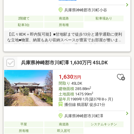
兵庫県神崎郡市川町小谷
2階建て
南道路
駐車場あり
駐車3台
所有権
【広々8DK＋即内覧可能】■甘地駅まで徒歩13分と通学通勤に便利
な立地■物置、納屋もあり収納スペースが豊富でお部屋が整いま
す■甘地小学校まで徒歩5分とお子様の通学にも安心の距離
兵庫県神崎郡市川町澤 1,630万円 4SLDK
1,630
万円
間取り
4SLDK
2
建物面積
285.88m
2
土地面積
1475.99m
築年月
1989年1月(築37年8ヶ月)
播但線 鶴居駅 徒歩21分
兵庫県神崎郡市川町澤
平屋
南道路
システムキッチン
所有権
即入居可