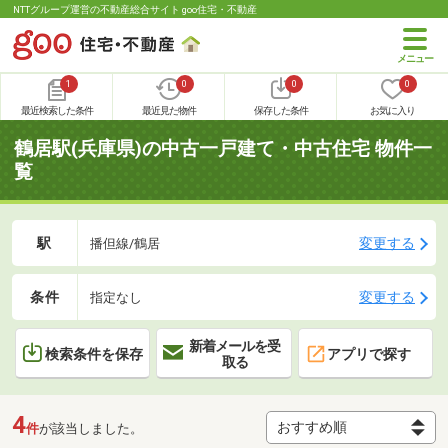
NTTグループ運営の不動産総合サイト goo住宅・不動産
1
0
0
0
最近検索した条件
最近見た物件
保存した条件
お気に入り
鶴居駅(兵庫県)の中古一戸建て・中古住宅 物件一
覧
駅
変更する
播但線/鶴居
条件
変更する
指定なし
新着メールを受
検索条件を保存
アプリで探す
取る
4
件
が該当しました。