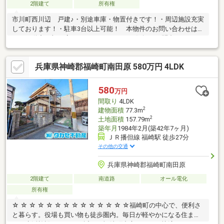
2階建て
所有権
市川町西川辺 戸建♪・別途車庫・物置付きです！・周辺施設充実
しております！・駐車3台以上可能！ 本物件のお問い合わせはタ
カセ不動産 加西店まで！0790-35-8028お気軽にお問合せ下さい♪
兵庫県神崎郡福崎町南田原 580万円 4LDK
580
万円
間取り
4LDK
2
建物面積
77.3m
2
土地面積
157.79m
築年月
1984年2月(築42年7ヶ月)
ＪＲ播但線 福崎駅 徒歩27分
その他の交通
兵庫県神崎郡福崎町南田原
2階建て
南道路
オール電化
所有権
☆ ☆ ☆ ☆ ☆ ☆ ☆ ☆ ☆ ☆ ☆ ☆ ☆ ☆福崎町の中心で、便利さ
と暮らす。役場も買い物も徒歩圏内。毎日が軽やかになる住ま