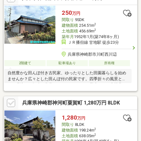
250
万円
間取り
9SDK
2
建物面積
254.51m
2
土地面積
456.69m
築年月
1952年1月(築74年8ヶ月)
ＪＲ播但線 甘地駅 徒歩23分
兵庫県神崎郡市川町西川辺
2階建て
駐車場あり
所有権
自然豊かな田んぼ付き古民家、ゆったりとした田園暮らしを始め
ませんか？広々とした田んぼ付の民家です。四季折々の風景と静
かな環境で、趣味の農業やガーデニングにも最適です。農機具が
必要な場合はご相談可能です。ぜひ一度ご見学ください。
兵庫県神崎郡神河町粟賀町 1,280万円 8LDK
1,280
万円
間取り
8LDK
2
建物面積
198.24m
2
土地面積
638.05m