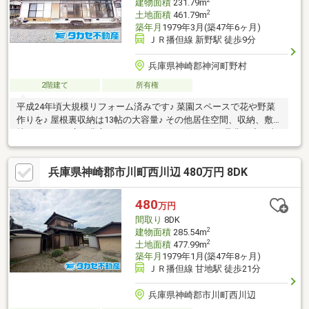
2
建物面積
231.79m
2
土地面積
461.79m
築年月
1979年3月(築47年6ヶ月)
ＪＲ播但線 新野駅 徒歩9分
兵庫県神崎郡神河町野村
2階建て
所有権
平成24年頃大規模リフォーム済みです♪ 菜園スペースで花や野菜
作りを♪ 屋根裏収納は13帖の大容量♪ その他居住空間、収納、敷
地スペースも広々豊富♪とてもきれいにお使いです♪是非一度ご内
覧ください♪本物件のご相談、ご内覧等はタカセ不動産 加西店ま
で！0790-35-8028お気軽にお問合せください♪
兵庫県神崎郡市川町西川辺 480万円 8DK
480
万円
間取り
8DK
2
建物面積
285.54m
2
土地面積
477.99m
築年月
1979年1月(築47年8ヶ月)
ＪＲ播但線 甘地駅 徒歩21分
兵庫県神崎郡市川町西川辺