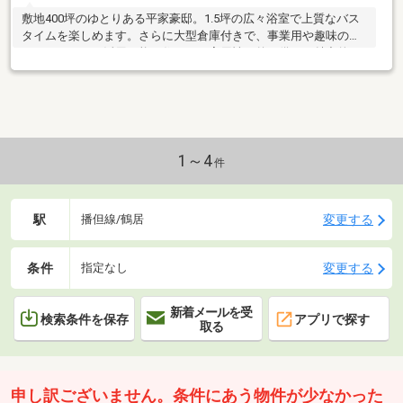
敷地400坪のゆとりある平家豪邸。1.5坪の広々浴室で上質なバス
タイムを楽しめます。さらに大型倉庫付きで、事業用や趣味のス
ペースとしても活用可能。住まいと実用性を兼ね備えた魅力的な
一邸です。
1～4
件
駅
変更する
播但線/鶴居
条件
変更する
指定なし
新着メールを受
検索条件を保存
アプリで探す
取る
申し訳ございません。条件にあう物件が少なかった