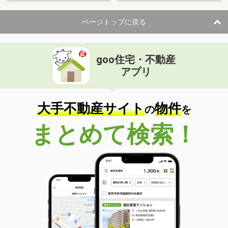
ページトップに戻る
goo住宅・不動産
アプリ
大手不動産サイト
物件
の
を
まとめて検索！