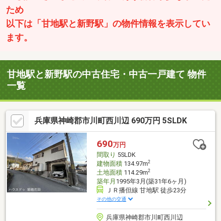
ため
以下は「甘地駅と新野駅」の物件情報を表示してい
ます。
甘地駅と新野駅の中古住宅・中古一戸建て 物件
一覧
兵庫県神崎郡市川町西川辺 690万円 5SLDK
690
万円
間取り
5SLDK
2
建物面積
134.97m
2
土地面積
114.29m
築年月
1995年3月(築31年6ヶ月)
ＪＲ播但線 甘地駅 徒歩23分
その他の交通
兵庫県神崎郡市川町西川辺