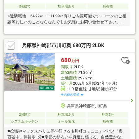
2階建て
駐車場あり
所有権
※近隣宅地 54.22㎡・111.99㎡有りご内覧可能です♪ローンのご相
談等お住いのことならなんでもお気軽にお問い合わせ下さい。お
住まい探しのお手伝いを一生懸命させていただきます！！お問い
合わせはハウスドゥ姫路花田まで(^▽^)/TEL 079-263-8520
兵庫県神崎郡市川町奥 680万円 2LDK
680
万円
間取り
2LDK
2
建物面積
71.36m
2
土地面積
297.2m
築年月
2002年5月(築24年4ヶ月)
ＪＲ播但線 甘地駅 徒歩37分
その他の交通
兵庫県神崎郡市川町奥
2階建て
駐車場あり
駐車3台
システムキッチン
オール電化
所有権
■役場やマックスバリュ等へ行ける市川町コミュニティバス「奥
西谷中」停徒歩1分■季節の移ろいを身近に感じる、自然豊かな住