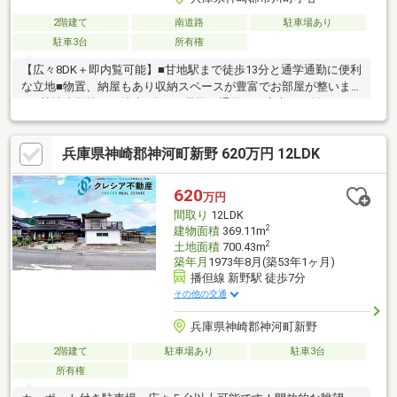
2階建て
南道路
駐車場あり
駐車3台
所有権
【広々8DK＋即内覧可能】■甘地駅まで徒歩13分と通学通勤に便利
な立地■物置、納屋もあり収納スペースが豊富でお部屋が整いま
す■甘地小学校まで徒歩5分とお子様の通学にも安心の距離
兵庫県神崎郡神河町新野 620万円 12LDK
620
万円
間取り
12LDK
2
建物面積
369.11m
2
土地面積
700.43m
築年月
1973年8月(築53年1ヶ月)
播但線 新野駅 徒歩7分
その他の交通
兵庫県神崎郡神河町新野
2階建て
駐車場あり
駐車3台
所有権