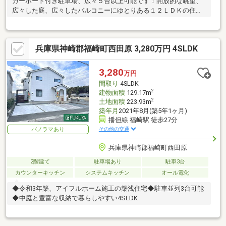
カーポート付き駐車場、広々５台以上可能です！開放的な眺望、
広々した庭、広々したバルコニーにゆとりある１２ＬＤＫの住宅
です♪
兵庫県神崎郡福崎町西田原 3,280万円 4SLDK
3,280
万円
間取り
4SLDK
2
建物面積
129.17m
2
土地面積
223.93m
築年月
2021年8月(築5年1ヶ月)
播但線 福崎駅 徒歩27分
その他の交通
パノラマあり
兵庫県神崎郡福崎町西田原
2階建て
駐車場あり
駐車3台
カウンターキッチン
システムキッチン
オール電化
◆令和3年築、アイフルホーム施工の築浅住宅◆駐車並列3台可能
◆中庭と豊富な収納で暮らしやすい4SLDK