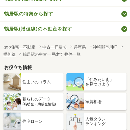
鶴居駅の特集から探す
鶴居駅(播但線)の不動産を探す
goo住宅・不動産
中古一戸建て
兵庫県
神崎郡市川町
播但線
鶴居駅の中古一戸建て 物件一覧
お役立ち情報
「住みたい街」
住まいのコラム
を見つけよう
暮らしのデータ
家賃相場
(補助金・助成金情報)
人気タウン
住宅ローン
ランキング