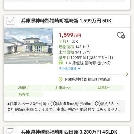
宅地■約60坪のひろびろとしたお庭付！家庭菜園も楽しめます♪■
ゆったりくつろげるLDKは約19帖の広さ■南向き窓のあるキッチン
で明るい陽ざしの下、料理をお楽しみいただけます■2階居室は各
兵庫県神崎郡福崎町福崎新 1,599万円 5DK
9帖以上■吹抜があり開放感のある玄関・リビング■ウッドデッキ
は日差しや風を感じられるくつろぎ空間※上記建物の築年月は家
屋課税台帳に基づいて記載しております。【お買い物は】 マッ
1,599
万円
クスバリュ 約3.7ｋｍ、ローソン約3.5ｋｍ、ゴダイドラッグ
間取り
5DK
約3.7ｋｍ
2
建物面積
142.1m
2
土地面積
341.57m
築年月
1995年6月(築31年3ヶ月)
ＪＲ播但線 福崎駅 徒歩9分
その他の交通
兵庫県神崎郡福崎町福崎新
2階建て
駐車場あり
駐車3台
所有権
●駐車スペース3台可能：①幅約5.5m×奥行約8m、②幅約5.8m×
奥行約5m(車種によります。車庫証明の可能台数ではありません)
●別棟、未登記物入あり(約7.8㎡):以前は店舗として使用しており
ましたが、現在は倉庫として使用しております。種類変更登記は
未了です。●福崎小学校まで約270m(徒歩約4分)●フレッシュバザ
兵庫県神崎郡福崎町西田原 3,280万円 4SLDK
ール福崎店まで約940m(徒歩約12分)