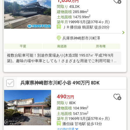
1,630
万円
クスバリュ 約3.7ｋｍ、ローソン約3.5ｋｍ、ゴダイドラッグ
間取り
4SLDK
約3.7ｋｍ
2
建物面積
285.88m
2
土地面積
1475.99m
築年月
1989年5月(築37年4ヶ月)
ＪＲ播但線 鶴居駅 徒歩20分
兵庫県神崎郡市川町澤
平屋
南道路
所有権
複数台駐車可能！別途作業場あり(木造2階 195.07㎡ 平成7年9月
築)。趣味の場や車庫としても！さまざまな用途でご利用可能！本
物件のお問い合わせはタカセ不動産 加西店まで！0790-35-8028
お気軽にお問合せ下さい♪
兵庫県神崎郡市川町小谷 490万円 8DK
490
万円
間取り
8DK
2
建物面積
104.99m
2
土地面積
547.51m
築年月
1969年5月(築57年4ヶ月)
播但線 甘地駅 徒歩13分
その他の交通