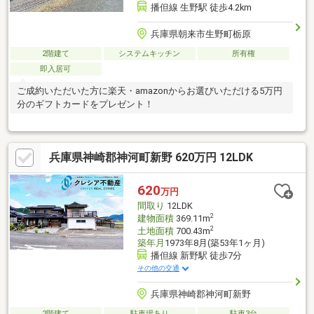
播但線 生野駅 徒歩4.2km
兵庫県朝来市生野町栃原
2階建て
システムキッチン
所有権
即入居可
ご成約いただいた方に楽天・amazonからお選びいただける5万円
分のギフトカードをプレゼント！
兵庫県神崎郡神河町新野 620万円 12LDK
620
万円
間取り
12LDK
2
建物面積
369.11m
2
土地面積
700.43m
築年月
1973年8月(築53年1ヶ月)
播但線 新野駅 徒歩7分
その他の交通
兵庫県神崎郡神河町新野
2階建て
駐車場あり
駐車3台