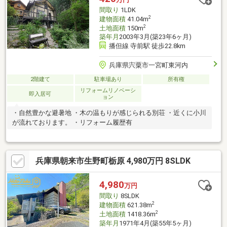
間取り
1LDK
2
建物面積
41.04m
2
土地面積
150m
築年月
2003年3月(築23年6ヶ月)
播但線 寺前駅 徒歩22.8km
兵庫県宍粟市一宮町東河内
2階建て
駐車場あり
所有権
リフォームリノベーシ
即入居可
ョン
・自然豊かな避暑地 ・木の温もりが感じられる別荘 ・近くに小川
が流れております。 ・リフォーム履歴有
兵庫県朝来市生野町栃原 4,980万円 8SLDK
4,980
万円
間取り
8SLDK
2
建物面積
621.38m
2
土地面積
1418.36m
築年月
1971年4月(築55年5ヶ月)