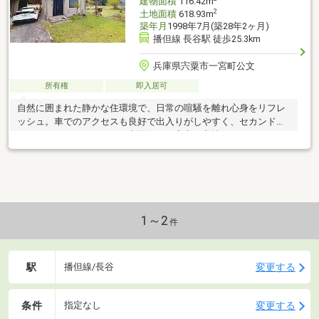
建物面積
116.42m
2
土地面積
618.93m
築年月
1998年7月(築28年2ヶ月)
播但線 長谷駅 徒歩25.3km
兵庫県宍粟市一宮町公文
所有権
即入居可
自然に囲まれた静かな住環境で、日常の喧騒を離れ心身をリフレ
ッシュ。車でのアクセスも良好で出入りがしやすく、セカンドハ
ウスとしてもストレスなく利用できる安心の立地です。
1～2
件
駅
変更する
播但線/長谷
条件
変更する
指定なし