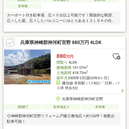
所有権
カーポート付き駐車場、広々５台以上可能です！開放的な眺望、
広々した庭、広々したバルコニーにゆとりある１２ＬＤＫの住宅
です♪
兵庫県神崎郡神河町宮野 880万円 4LDK
880
万円
間取り
4LDK
2
建物面積
101.07m
2
土地面積
418.72m
築年月
2000年3月(築26年6ヶ月)
播但線 寺前駅 バス8分/「日和」バ
ス停 停歩5分
兵庫県神崎郡神河町宮野
2階建て
駐車場あり
所有権
◇神崎郡神河町宮野リフォーム戸建◇敷地広々約126坪！複数台
駐車可能！