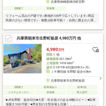
兵庫県神崎郡神河町宮野
2階建て
所有権
リフォーム済みの戸建です♪敷地約126坪で広々しています♪周辺
民家の少ない環境です♪・複数台駐車可能！・自然に囲まれた環境
です！・田舎暮らしにいかがでしょうか？ ■リフォーム内容（２
０２５年５月完成）・キッチン新設・浴室新設・洗面化粧台新
設・クロス張替・畳新調・襖、障子張替・建具交換・カギ交換・
兵庫県朝来市生野町栃原 4,980万円 他
ハウスクリーニング
4,980
万円
間取り
他
2
建物面積
621.38m
2
土地面積
1418.36m
築年月
1971年4月(築55年5ヶ月)
ＪＲ播但線 生野駅 徒歩4.0km
兵庫県朝来市生野町栃原
2階建て
駐車場あり
駐車3台
システムキッチン
所有権
即入居可
■JR生野駅 徒歩52分■大窓・吹き抜けのある48帖ロビー！■駐車
場最大10台可能！■男女別の大型浴場も完備！＿＿＿＿＿＿＿＿