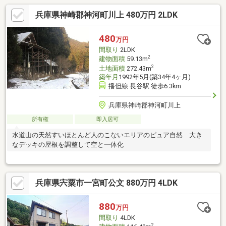
兵庫県神崎郡神河町川上 480万円 2LDK
480
万円
間取り
2LDK
2
建物面積
59.13m
2
土地面積
272.43m
築年月
1992年5月(築34年4ヶ月)
播但線 長谷駅 徒歩6.3km
兵庫県神崎郡神河町川上
所有権
即入居可
水道山の天然すいほとんど人のこないエリアのピュア自然 大き
なデッキの屋根を調整して空と一体化
兵庫県宍粟市一宮町公文 880万円 4LDK
880
万円
間取り
4LDK
2