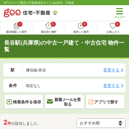
NTTグループ運営の不動産総合サイト goo住宅・不動産
1
0
0
0
最近検索した条件
最近見た物件
保存した条件
お気に入り
長谷駅(兵庫県)の中古一戸建て・中古住宅 物件一
覧
駅
変更する
播但線/長谷
条件
変更する
指定なし
新着メールを受
検索条件を保存
アプリで探す
取る
2
件
が該当しました。