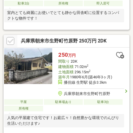
駐車2台
所有権
即入居可
室内とても綺麗にお使いでとても静かな田舎町に位置するコンパ
クトな物件です！
兵庫県朝来市生野町竹原野 250万円 2DK
250
万円
間取り
2DK
2
建物面積
71.02m
2
土地面積
296.15m
築年月
1980年6月(築46年3ヶ月)
播但線 生野駅 徒歩3.3km
兵庫県朝来市生野町竹原野
平屋
駐車場あり
駐車3台
所有権
人気の平屋建て住宅です！お庭広々！自然豊かな環境でのんびり
生活いただけます♪