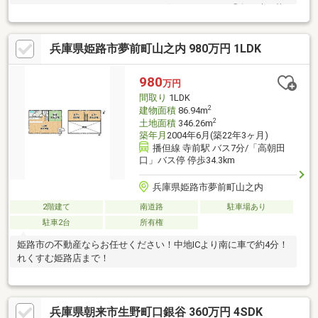
＿＿＿＿＿＿＿＿＿＿＿＿＿＿＿＿☆ HitoToki 「人と時、暮
らしを守るおうち屋さん」 ・人（これから出会う人）と ・
時（その出会った方の人生）を、 私達が提供する学びの場で得
兵庫県姫路市夢前町山之内 980万円 1LDK
られる「知識や体験」で 将来のお金に対する不安を無くしても
らいたい。 私達は、そんな理念を持った不動産会社です。 駐
車場・キッズスペースをご用意しております♪ お時間や曜日には
980
万円
柔軟に対応いたしますので、 まずはお気軽にご連絡ください♪
間取り
1LDK
2
建物面積
86.94m
2
土地面積
346.26m
築年月
2004年6月(築22年3ヶ月)
播但線 寺前駅 バス7分/「高朝田
口」バス停 停歩34.3km
兵庫県姫路市夢前町山之内
2階建て
南道路
駐車場あり
駐車2台
所有権
姫路市の不動産ならお任せください！中地ICより南に車で約4分！
れくすむ姫路店まで！
兵庫県朝来市生野町口銀谷 360万円 4SDK