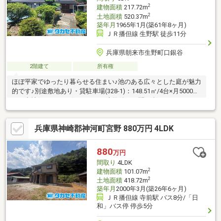
2
建物面積
217.72m
2
土地面積
520.37m
築年月
1965年1月(築61年8ヶ月)
ＪＲ播但線 生野駅 徒歩11分
兵庫県朝来市生野町口銀谷
2階建て
所有権
ほぼ平家でゆったり暮らせる住まい♪池のある広々とした庭が魅力
的です♪別途敷地あり・貸駐車場(328-1)：148.51㎡/4台×月5000
円・空地(567、571-8)：107.83㎡本物件のお問い合わせはタカセ
不動産 加西店まで！0790-35-8028お気軽にお問合せ下さい♪
兵庫県神崎郡神河町宮野 880万円 4LDK
880
万円
間取り
4LDK
2
建物面積
101.07m
2
土地面積
418.72m
築年月
2000年3月(築26年6ヶ月)
ＪＲ播但線 寺前駅 バス8分/「日
和」バス停 停歩5分