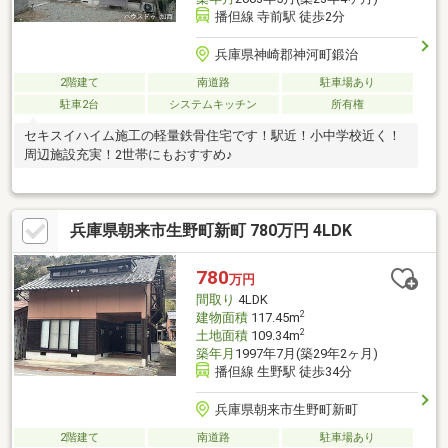
播但線 寺前駅 徒歩2分
兵庫県神崎郡神河町鍛治
2階建て
南道路
駐車場あり
駐車2台
システムキッチン
所有権
セキスイハイム施工の軽量鉄骨住宅です！駅近！小中学校近く！
周辺施設充実！2世帯にもおすすめ♪
兵庫県朝来市生野町新町 780万円 4LDK
780
万円
間取り
4LDK
2
建物面積
117.45m
2
土地面積
109.34m
築年月
1997年7月(築29年2ヶ月)
播但線 生野駅 徒歩34分
兵庫県朝来市生野町新町
2階建て
南道路
駐車場あり