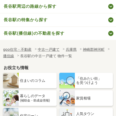
長谷駅周辺の路線から探す
長谷駅の特集から探す
長谷駅(播但線)の不動産を探す
goo住宅・不動産
中古一戸建て
兵庫県
神崎郡神河町
播但線
長谷駅の中古一戸建て 物件一覧
お役立ち情報
「住みたい街」
住まいのコラム
を見つけよう
暮らしのデータ
家賃相場
(補助金・助成金情報)
人気タウン
住宅ローン