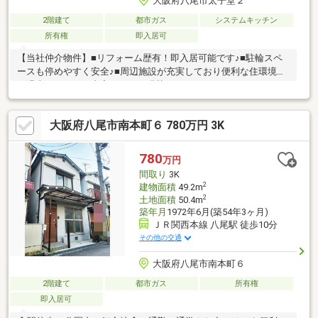
大阪府八尾市太子堂２
2階建て
都市ガス
システムキッチン
所有権
即入居可
【当社仲介物件】■リフォーム歴有！即入居可能です♪■駐輪スペ
ースも停めやすく安全♪■周辺施設が充実しており便利な住環境で
す過去リフォーム内容：クロス張替・ユニットバス、システムキ
ッチン、２階和室を洋室に変更【センチュリー21G.Nスタイルに
おまかせ】■豊富な実績と物件情報量、諸事情で掲載していない
大阪府八尾市南本町６ 780万円 3K
未公開物件や、売出予定物件の情報もあります。■購入時の下取
り保障あり、ローン残の方でも安心してお家をお探しいただけま
す。■リフォーム・登記・引越し・ネット環境等トータルで紹介
780
万円
可能です。■地域密着の経験豊富なスタッフが一からアドバイス
間取り
3K
いたします。※お気軽にお問い合わせください※
2
建物面積
49.2m
2
土地面積
50.4m
築年月
1972年6月(築54年3ヶ月)
ＪＲ関西本線 八尾駅 徒歩10分
その他の交通
大阪府八尾市南本町６
2階建て
都市ガス
所有権
即入居可