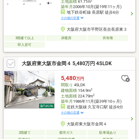
2
土地面積
61.71m
築年月
2006年10月(築19年11ヶ月)
地下鉄谷町線 長原駅 徒歩6分
その他の交通
大阪府大阪市平野区長吉長原東３
3階建て以上
床暖房
所有権
即入居可
大阪府東大阪市金岡４ 5,480万円 4SLDK
5,480
万円
間取り
4SLDK
2
建物面積
154.9m
2
土地面積
224.79m
築年月
1986年11月(築39年10ヶ月)
近鉄大阪線 久宝寺口駅 徒歩6分
その他の交通
大阪府東大阪市金岡４
2階建て
都市ガス
駐車場あり