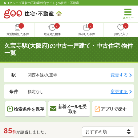
NTTグループ運営の不動産総合サイト goo住宅・不動産
1
0
0
0
最近検索した条件
最近見た物件
保存した条件
お気に入り
久宝寺駅(大阪府)の中古一戸建て・中古住宅 物件
一覧
駅
変更する
関西本線/久宝寺
条件
変更する
指定なし
新着メールを受
検索条件を保存
アプリで探す
取る
85
件
が該当しました。