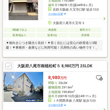
土地面積
114.04m
築年月
1982年1月(築44年8ヶ月)
近鉄大阪線 久宝寺口駅 徒歩12分
その他の交通
大阪府八尾市久宝寺３
3階建て以上
南道路
都市ガス
駐車場あり
駐車2台
所有権
▼南向きにつき陽当り良好！▼長く住むには安心の鉄骨造り3階
建！▼事務所・倉庫などに利用可能！汎用性の高い物件です！▼1
階はシャッター付き車庫として利用可能！（車種制限有）▼各居
室約4～10帖で部屋数も多く、用途に合わせて使い分けしやすい
間取り！▼二面バルコニーにつき陽当り通風良好！▼近鉄大阪線
大阪府八尾市南植松町５ 8,980万円 2SLDK
「久宝寺口」駅まで徒歩約12分！毎日の通勤通学に便利な立地！
▼周辺環境コノミヤ大蓮東店 徒歩約10分業務スーパー東大阪大
蓮店 徒歩約12分ファミリーマート北久宝寺1丁目店 徒歩約4分
8,980
万円
セブンイレブン八尾北久宝寺1丁目店 徒歩約4分ウエルシア八尾
間取り
2SLDK
東久宝寺店 徒歩約7分
2
建物面積
291.6m
2
土地面積
199.83m
築年月
2001年10月(築24年11ヶ月)
ＪＲ関西本線 八尾駅 徒歩12分
その他の交通