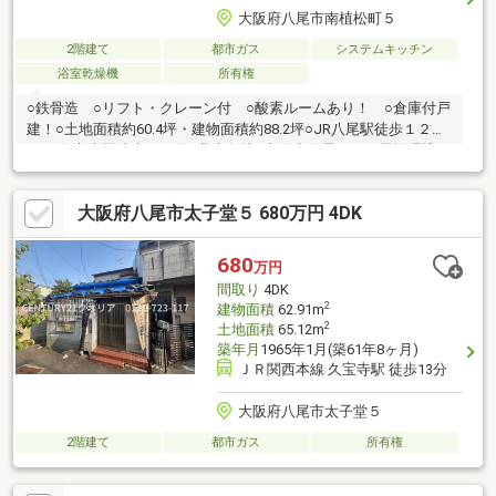
大阪府八尾市南植松町５
2階建て
都市ガス
システムキッチン
浴室乾燥機
所有権
○鉄骨造 ○リフト・クレーン付 ○酸素ルームあり！ ○倉庫付戸
建！○土地面積約60.4坪・建物面積約88.2坪○JR八尾駅徒歩１２分
／JR久宝寺駅徒歩２２分○北東角地○太陽光発電あり～周辺環境～
○グルメシティ八尾店まで約２６０m（徒歩４分）○ファミリーマ
ート南太子２丁目店まで約３１０m（徒歩４分）○ドラッグセイム
大阪府八尾市太子堂５ 680万円 4DK
ス八尾南植松店まで１６０m（徒歩２分）○八尾南太子堂郵便局ま
で約３７０m（徒歩５分）○龍華小学校まで約６７０m（徒歩９
分）○龍華中学校まで約４３０m（徒歩６分）
680
万円
間取り
4DK
2
建物面積
62.91m
2
土地面積
65.12m
築年月
1965年1月(築61年8ヶ月)
ＪＲ関西本線 久宝寺駅 徒歩13分
大阪府八尾市太子堂５
2階建て
都市ガス
所有権