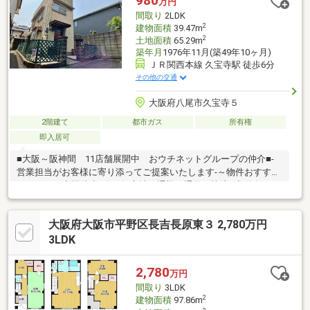
980
万円
もある、永畑町三丁目公園まで徒歩6分ですので、 子育て環境も
間取り
2LDK
充実しています♪
2
建物面積
39.47m
2
土地面積
65.29m
築年月
1976年11月(築49年10ヶ月)
ＪＲ関西本線 久宝寺駅 徒歩6分
その他の交通
大阪府八尾市久宝寺５
2階建て
都市ガス
所有権
即入居可
■大阪～阪神間 11店舗展開中 おウチネットグループの仲介■-
営業担当がお客様に寄り添ってご提案いたします-～物件おすすめ
ポイント～◆駅徒歩6分の好立地で通勤・通学も快適♪◆単身～二
人暮らしにおすすめの使いやすい2LDK◆令和4年リフォーム実
施・浴室・洗面・トイレ交換・床・クロス貼替で室内美装◆令和
大阪府大阪市平野区長吉長原東３ 2,780万円
5年11月・TVアンテナ・インターホン新設◆初期費用を抑えられ
る充実設備・エアコン3台（令和5年製）・IHコンロ完備・冷蔵
3LDK
庫・洗濯機（令和3年製）相談可能◆徒歩1分と8分に月極駐車場
あり（空き状況要確認）◆即日内覧可能！◆現状空家
2,780
万円
間取り
3LDK
2
建物面積
97.86m