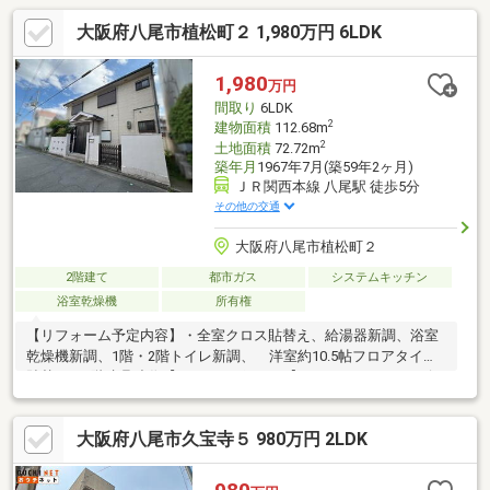
大阪府八尾市植松町２ 1,980万円 6LDK
1,980
万円
間取り
6LDK
2
建物面積
112.68m
2
土地面積
72.72m
築年月
1967年7月(築59年2ヶ月)
ＪＲ関西本線 八尾駅 徒歩5分
その他の交通
大阪府八尾市植松町２
2階建て
都市ガス
システムキッチン
浴室乾燥機
所有権
【リフォーム予定内容】・全室クロス貼替え、給湯器新調、浴室
乾燥機新調、1階・2階トイレ新調、 洋室約10.5帖フロアタイル
貼替え、2階建具造作【おすすめポイント】・スーパーやコンビ
ニ、ドラッグストア、銀行、郵便局が徒歩10分以内！ 生活利便
性の高い立地です♪・1・2階にトイレがございますので、ご家族
大阪府八尾市久宝寺５ 980万円 2LDK
が多くても安心♪・1階和室は玄関入ってすぐの所にございますの
で、 来客用のお部屋としてもご利用いただけます♪・小学校やお
近くの保育園、こども園まで徒歩10分以内！ お子様向けの遊具