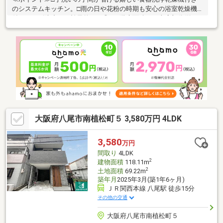
のシステムキッチン。□雨の日や花粉の時期も安心の浴室乾燥機
付き！カビ防止にも効果的です◎※１階床面積には車庫部分(約
9.72㎡)が含まれます。◆当物件のお問い合わせは、FUKUYA八尾
店までお願い致します◆ＦＵＫＵＹＡ八尾店はアリオ南東側フコ
ク生命ビルの１階です。お電話、メール、ご来店随時受付中で
す。ネット未掲載物件やこれから売り出し予定の情報も豊富にご
ざいますのでまずはご希望条件をお聞かせください。ご来店お待
ちしております。
大阪府八尾市南植松町５ 3,580万円 4LDK
3,580
万円
間取り
4LDK
2
建物面積
118.11m
2
土地面積
69.22m
築年月
2025年3月(築1年6ヶ月)
ＪＲ関西本線 八尾駅 徒歩15分
その他の交通
大阪府八尾市南植松町５