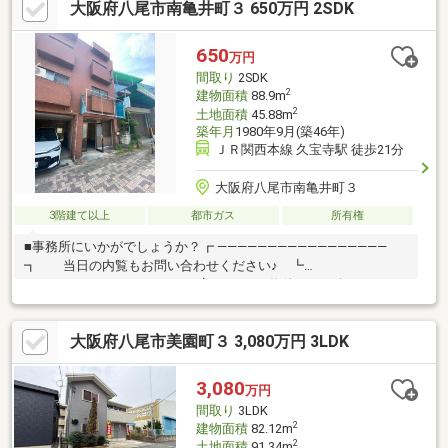
大阪府八尾市南亀井町３ 650万円 2SDK
650
万円
間取り
2SDK
2
建物面積
88.9m
2
土地面積
45.88m
築年月
1980年9月(築46年)
ＪＲ関西本線 久宝寺駅 徒歩21分
大阪府八尾市南亀井町３
3階建て以上
都市ガス
所有権
■事務所にいかがでしょうか？┏ ―――――――――――――――――
┓ 当日の内覧もお問い合わせください♪ ┗
――――――――――――――――― ┛MIMAは、物件をご紹介するだけ
でなく、資金計画や物件選びのコツなど、賢い家の買い方をお伝
えしますので初めての住宅購入の方でも安心♪また、中古＋リノベ
大阪府八尾市美園町３ 3,080万円 3LDK
ーションはどこよりも得意としております！「何から始めればよ
いかわからない」「物件の選び方がわからない」「住宅ローンの
ことを知りたい」など住宅購入に関するお悩みは、お気軽にご相
3,080
万円
談ください♪
間取り
3LDK
2
建物面積
82.12m
2
土地面積
91.34m