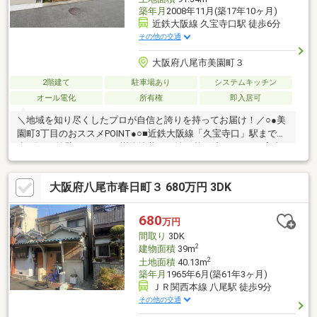
築年月
2008年11月(築17年10ヶ月)
近鉄大阪線 久宝寺口駅 徒歩6分
その他の交通
大阪府八尾市美園町３
2階建て
駐車場あり
システムキッチン
オール電化
所有権
即入居可
＼地域を知り尽くしたプロが自信と誇りを持ってお届け！／○●美
園町3丁目のおススメPOINT●○■近鉄大阪線「久宝寺口」駅まで徒
歩6分。■外壁はシリコン樹脂塗装にて塗り替え済みです。■室内
たいへん綺麗にお使いのため、気持ち良く新生活を始められま
す。■2階にはタタミコーナーが設けられ、お子様の遊び場として
大阪府八尾市春日町３ 680万円 3DK
も使えます。■全居室に収納があり、住空間を有効活用できま
す。■回りバルコニーには、寝具などをまとめて干すことが可能
◎■エコキュートが採用され、効率よくお湯を沸かすことができ
680
万円
ます。■周辺環境・ローソン八尾美園町一丁目店まで徒歩5分。・
間取り
3DK
サンディ八尾山城店まで徒歩10分。
2
建物面積
39m
2
土地面積
40.13m
築年月
1965年6月(築61年3ヶ月)
ＪＲ関西本線 八尾駅 徒歩9分
その他の交通