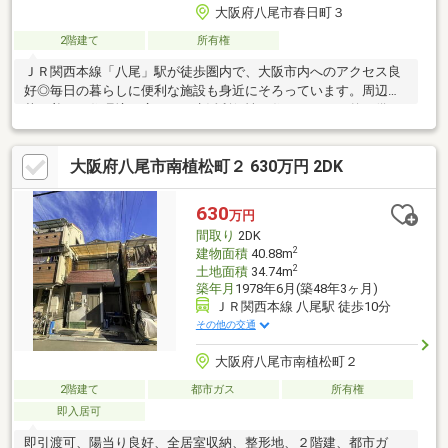
大阪府八尾市春日町３
2階建て
所有権
ＪＲ関西本線「八尾」駅が徒歩圏内で、大阪市内へのアクセス良
好◎毎日の暮らしに便利な施設も身近にそろっています。周辺は
落ち着いた住環境が広がり、生活利便性と住みやすさを兼ね備え
たロケーション。通勤・通学はもちろん、幅広い世代にお勧めの
環境です♪※賃貸収入月額45000円あり詳しくはお問い合わせくだ
大阪府八尾市南植松町２ 630万円 2DK
さい◎
630
万円
間取り
2DK
2
建物面積
40.88m
2
土地面積
34.74m
築年月
1978年6月(築48年3ヶ月)
ＪＲ関西本線 八尾駅 徒歩10分
その他の交通
大阪府八尾市南植松町２
2階建て
都市ガス
所有権
即入居可
即引渡可、陽当り良好、全居室収納、整形地、２階建、都市ガ