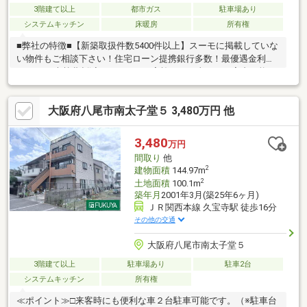
3階建て以上
都市ガス
駐車場あり
システムキッチン
床暖房
所有権
■弊社の特徴■【新築取扱件数5400件以上】スーモに掲載していな
い物件もご相談下さい！住宅ローン提携銀行多数！最優遇金利
0.845%！光熱費削減キャンペーン実施！ ～当日のご案内可能～
■住宅ローン相談無料！今お持ちのローンを最大500万円まで住宅
ローンと一本化が可能！■住宅ローンアドバイザー有資格者等多
大阪府八尾市南太子堂５ 3,480万円 他
数在籍のTV・CMでお馴染みの弊社にご相談下さい！新築物件は
『住まい選びのプロフェッショナル』住まいるプラス１近畿住宅
流通本店にお任せ下さい！
3,480
万円
間取り
他
2
建物面積
144.97m
2
土地面積
100.1m
築年月
2001年3月(築25年6ヶ月)
ＪＲ関西本線 久宝寺駅 徒歩16分
その他の交通
大阪府八尾市南太子堂５
3階建て以上
駐車場あり
駐車2台
システムキッチン
所有権
≪ポイント≫□来客時にも便利な車２台駐車可能です。（※駐車台