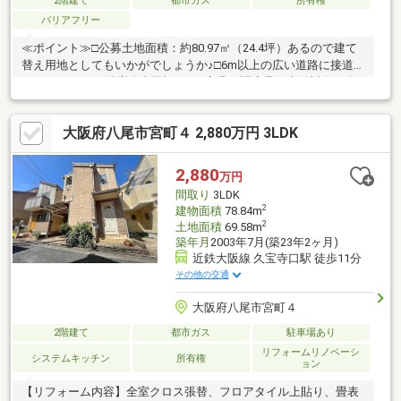
2階建て
都市ガス
所有権
バリアフリー
≪ポイント≫□公募土地面積：約80.97㎡（24.4坪）あるので建て
替え用地としてもいかがでしょうか♪□6m以上の広い道路に接道し
ております♪※１階増築未登記あり※家具・調度品は売買対象に含
まれません。◆当物件のお問い合わせは、FUKUYA八尾店までお
願い致します◆ＦＵＫＵＹＡ八尾店はアリオ南東側フコク生命ビ
大阪府八尾市宮町４ 2,880万円 3LDK
ルの１階です。お電話、メール、ご来店随時受付中です。ネット
未掲載物件やこれから売り出し予定の情報も豊富にございますの
でまずはご希望条件をお聞かせください。ご来店お待ちしており
2,880
万円
ます。
間取り
3LDK
2
建物面積
78.84m
2
土地面積
69.58m
築年月
2003年7月(築23年2ヶ月)
近鉄大阪線 久宝寺口駅 徒歩11分
その他の交通
大阪府八尾市宮町４
2階建て
都市ガス
駐車場あり
リフォームリノベーシ
システムキッチン
所有権
ョン
【リフォーム内容】全室クロス張替、フロアタイル上貼り、畳表