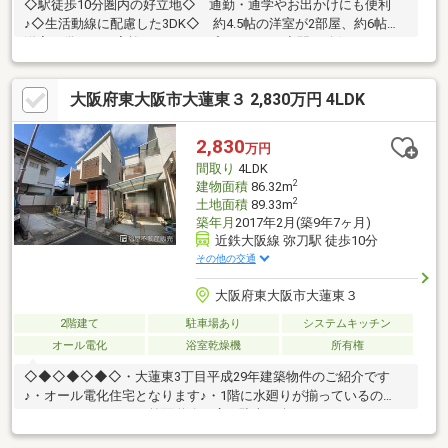
◇駅徒歩10分圏内の好立地◇ 通勤・通学やお出かけにも便利
♪◇生活動線に配慮した3DK◇ 約4.5帖の洋室が2部屋、約6帖の
洋室を備え、ご家族それぞれのプライベート空間を確保できます
♪◇収納スペース充実◇ お部屋をすっきりとお使いいただけま
す♪ ◇バルコニー付きで、明るく心地よい住空間が魅力のお住
大阪府東大阪市大蓮東３ 2,830万円 4LDK
まいです◇◇ご内覧、随時承っております！◇ お気軽にお問い
合わせください♪ 実際にご覧いただくことで、室内の広さや住
環境の良さをより実感していただけます！
2,830
万円
間取り
4LDK
2
建物面積
86.32m
2
土地面積
89.33m
築年月
2017年2月(築9年7ヶ月)
近鉄大阪線 弥刀駅 徒歩10分
その他の交通
大阪府東大阪市大蓮東３
2階建て
駐車場あり
システムキッチン
オール電化
浴室乾燥機
所有権
◇◆◇◆◇◆◇・大蓮東3丁目平成29年建築物件のご紹介です
♪・オール電化住宅となります♪・1階に水廻りが揃っているの
で、らくらくです♪・前面道路も広く駐車は楽々です♪・キッチン
後ろはスペースが広く食器棚など置けますね♪・カウンターキッチ