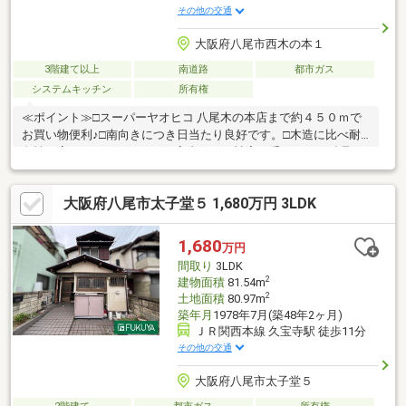
その他の交通
大阪府八尾市西木の本１
3階建て以上
南道路
都市ガス
システムキッチン
所有権
≪ポイント≫□スーパーヤオヒコ 八尾木の本店まで約４５０ｍで
お買い物便利♪□南向きにつき日当たり良好です。□木造に比べ耐
久性が高く、シロアリなどの害虫による被害も受けにくい鉄骨
造！■売主の契約不適合責任免責■建蔽率が超過しております。◆
当物件のお問い合わせは、FUKUYA八尾店までお願い致します◆
大阪府八尾市太子堂５ 1,680万円 3LDK
ＦＵＫＵＹＡ八尾店はアリオ南東側フコク生命ビルの１階です。
お電話、メール、ご来店随時受付中です。ネット未掲載物件やこ
れから売り出し予定の情報も豊富にございますのでまずはご希望
1,680
万円
条件をお聞かせください。ご来店お待ちしております。
間取り
3LDK
2
建物面積
81.54m
2
土地面積
80.97m
築年月
1978年7月(築48年2ヶ月)
ＪＲ関西本線 久宝寺駅 徒歩11分
その他の交通
大阪府八尾市太子堂５