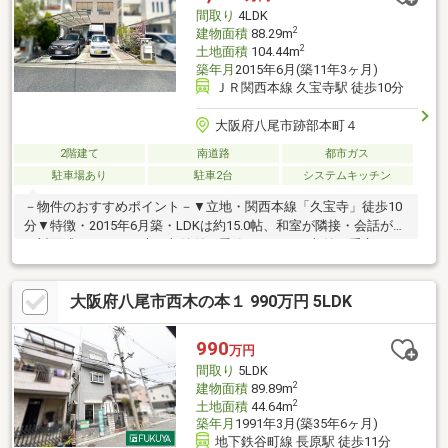
紹介可能です。■地域密着の経験豊富なスタッフが一からアドバ
間取り
4LDK
イスいたします。※お気軽にお問い合わせください※
2
建物面積
88.29m
2
土地面積
104.44m
築年月
2015年6月(築11年3ヶ月)
ＪＲ関西本線 久宝寺駅 徒歩10分
大阪府八尾市跡部本町４
2階建て
南道路
都市ガス
駐車場あり
駐車2台
システムキッチン
－物件のおすすめポイント－▼立地・関西本線「久宝寺」徒歩10
分▼特徴・2015年6月築・LDKは約15.0帖、和室が隣接・会話が弾
む対面式キッチン、床下収納付・季節ものなどの収納に重宝する
屋根裏収納・玄関をすっきり保ちやすい土間収納・洋室2室に面す
る南向きバルコニー▼周辺環境・サンプラザ八尾跡部店 徒歩5分
大阪府八尾市西木の本１ 990万円 5LDK
(約330m)・八尾市立亀井小学校 徒歩4分(約280m)・八尾市立亀井
中学校 徒歩8分(約590m)・跡部本町公園 徒歩4分(約260m)■ ご希
望の住まい探しをお手伝いします ━━━━━・・・物件の詳細・
990
万円
ご相談はお気軽にお問い合わせください。
間取り
5LDK
2
建物面積
89.89m
2
土地面積
44.64m
築年月
1991年3月(築35年6ヶ月)
地下鉄谷町線 長原駅 徒歩11分