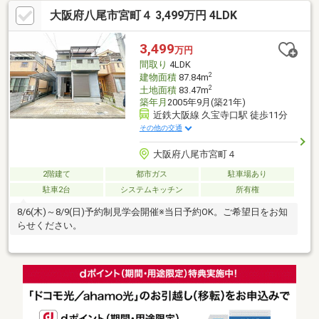
大阪府八尾市宮町４ 3,499万円 4LDK
3,499
万円
間取り
4LDK
2
建物面積
87.84m
2
土地面積
83.47m
築年月
2005年9月(築21年)
近鉄大阪線 久宝寺口駅 徒歩11分
その他の交通
大阪府八尾市宮町４
2階建て
都市ガス
駐車場あり
駐車2台
システムキッチン
所有権
8/6(木)～8/9(日)予約制見学会開催※当日予約OK。ご希望日をお知
らせください。