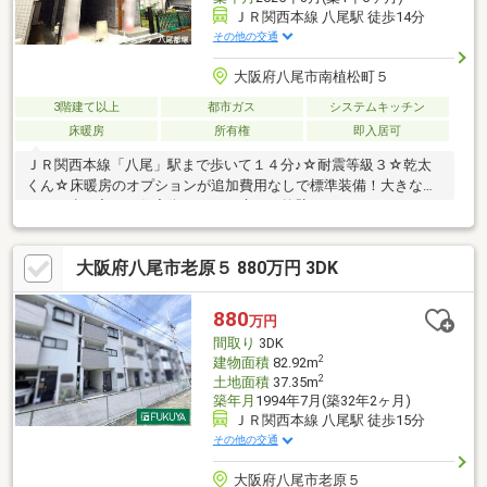
ＪＲ関西本線 八尾駅 徒歩14分
その他の交通
大阪府八尾市南植松町５
3階建て以上
都市ガス
システムキッチン
床暖房
所有権
即入居可
ＪＲ関西本線「八尾」駅まで歩いて１４分♪☆耐震等級３☆乾太
くん☆床暖房のオプションが追加費用なしで標準装備！大きな通
りから少し入った住宅街にある、暗めの外壁がとてもかっこいい3
階建てのお家です！ビルトインガレージなので車も駐車でき自転
車も置くことができます！2階に水回りがまとまっているので1日
大阪府八尾市老原５ 880万円 3DK
の生活の流れがとっても楽になりますね♪各お部屋に収納もあるた
めお部屋を広くお使い頂けます。周辺にはグルメシティやドン・
キホーテもあり、お買い物に最適♪衣料品店や子供用品店もあり、
880
万円
飲食店が大きな通りにあります♪龍華図書館も徒歩７分で行けるの
間取り
3DK
で調べ物やお子様の絵本探しにいかがでしょうか☆
2
建物面積
82.92m
2
土地面積
37.35m
築年月
1994年7月(築32年2ヶ月)
ＪＲ関西本線 八尾駅 徒歩15分
その他の交通
大阪府八尾市老原５