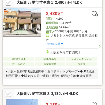
大阪府八尾市竹渕東１ 2,480万円 4LDK
2,480
万円
間取り
4LDK
2
建物面積
104.49m
2
土地面積
69.97m
築年月
2008年3月(築18年6ヶ月)
ＪＲおおさか東線 新加美駅 徒歩13
分
その他の交通
大阪府八尾市竹渕東１
3階建て以上
駐車場あり
システムキッチン
オール電化
浴室乾燥機
所有権
■大阪～阪神間11店舗展開中！おウチネットグループ■◆JR3沿線
利用可能！◆駅徒歩13分で通勤・通学に便利な立地◆建物面積
104.49㎡（約31.60坪）の4LDK◆ゆったりくつろげる約18帖の
広々LDK◆全居室クローゼット完備◆玄関にはシューズBOX付き
◆駐車スペース1台分あり（車種による）◆1坪タイプのゆったり
大阪府八尾市本町３ 3,180万円 4LDK
浴室◆充実の住宅設備・IHコンロ・食器洗浄乾燥機・浴室乾燥
機・温水洗浄便座・電気温水器◆小学校まで徒歩4分でお子様の
通学も安心♪
3,180