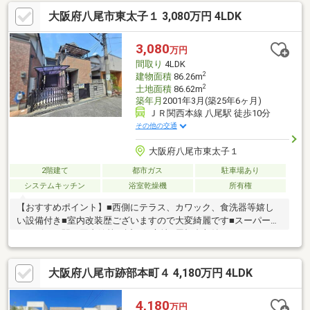
ンの為、小さなお子様がいても安心です♪・2階は各4部屋ありプ
大阪府八尾市東太子１ 3,080万円 4LDK
ライベート空間が保てます♪・屋根裏収納もあり、荷物がたくさん
あっても大丈夫です♪・近隣施設充実しています♪〇大蓮小学校ま
で約950ｍ♪〇長瀬中学校まで約1.1ｋｍ♪〇万代大蓮北店まで約
3,080
万円
600ｍ♪◇◆◇◆◇◆◇
間取り
4LDK
2
建物面積
86.26m
2
土地面積
86.62m
築年月
2001年3月(築25年6ヶ月)
ＪＲ関西本線 八尾駅 徒歩10分
その他の交通
大阪府八尾市東太子１
2階建て
都市ガス
駐車場あり
システムキッチン
浴室乾燥機
所有権
【おすすめポイント】■西側にテラス、カワック、食洗器等嬉し
い設備付き■室内改装歴ございますので大変綺麗です■スーパー、
コンビニ、駅、図書館等が近い好立地■屋根裏収納、クローゼッ
ト、床下収納２ヵ所等収納スペースが充実【センチュリー21G.N
スタイルにおまかせ】■豊富な実績と物件情報量、諸事情で掲載
大阪府八尾市跡部本町４ 4,180万円 4LDK
していない未公開物件や、売出予定物件の情報もあります。■購
入時の下取り保障あり、ローン残の方でも安心してお家をお探し
いただけます。■リフォーム・引越し・ネット環境等トータルで
4,180
万円