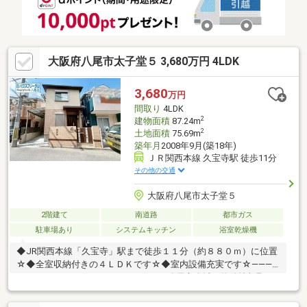
大阪府八尾市太子堂５ 3,680万円 4LDK
3,680
万円
間取り
4LDK
2
建物面積
87.24m
2
土地面積
75.69m
築年月
2008年9月(築18年)
ＪＲ関西本線 久宝寺駅 徒歩11分
その他の交通
大阪府八尾市太子堂５
2階建て
南道路
都市ガス
駐車場あり
システムキッチン
浴室乾燥機
◆JR関西本線「久宝寺」駅まで徒歩１１分（約８８０ｍ）に位置
☆◆全室収納付きの４ＬＤＫです☆◆室内設備充実です☆――――
＊――――＊――――＊――――＊――――■八尾市全域の物件情報取り
扱い可能！■ハウスフリーダムは【東証スタンダード上場企業】
です☆■物件多数揃えております！是非店頭へお越し下さい♪■頭