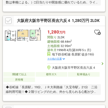
数は車種による。）□日当たりや開放感に優れているため、ライ
フスタイルを豊かにする様々な活用ができるルーフバルコニーあ
り。※１階床面積には車庫部分(約16.32㎡)が含まれます。※駐車台
数は車種による。※家具・調度品は売買対象に含まれません。◆
大阪府大阪市平野区長吉六反４ 1,280万円 2LDK
当物件のお問い合わせは、FUKUYA八尾店までお願い致します◆
ＦＵＫＵＹＡ八尾店はアリオ南東側フコク生命ビルの１階です。
お電話、メール、ご来店随時受付中です。ネット未掲載物件やこ
1,280
万円
れから売り出し予定の情報も豊富にございますのでまずはご希望
間取り
2LDK
条件をお聞かせください。ご来店お待ちしております
2
建物面積
68.44m
2
土地面積
32.95m
築年月
1996年4月(築30年5ヶ月)
地下鉄谷町線 長原駅 徒歩19分
その他の交通
大阪府大阪市平野区長吉六反４
3階建て以上
都市ガス
駐車場あり
所有権
◆谷町線「長原駅」19分、ＪＲ大和路線「久宝寺駅」21分 二沿
線利用可能！◆２階リビングのため、外から見られる心配が少な
いのが◎