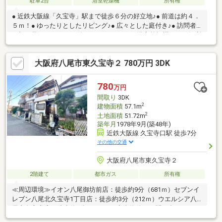
駐車2台
浴室乾燥機
所有権
● 近鉄大阪線「久宝寺」駅まで徒歩６分の好立地♪● 前道は約４．
５ｍ！● ゆったりとしたリビング♪● 広々とした庭付き♪● 訪問者
の顔が見れるモニター付きインターホン♪● 浴室乾燥機など、便利
な設備有り♪━━━━━ 周辺環境 ━━━━━● コノミヤ大蓮東
店：徒歩4分● セブンイレブン 東大阪金岡４丁目店：徒歩3分● 岡
大阪府八尾市東久宝寺２ 780万円 3DK
本内科医院：徒歩10分周辺環境含め、スタッフがご案内いたしま
す。ご連絡心よりお待ちしております♪＊+
780
万円
間取り
3DK
2
建物面積
57.1m
2
土地面積
51.72m
築年月
1978年9月(築48年)
近鉄大阪線 久宝寺口駅 徒歩7分
その他の交通
大阪府八尾市東久宝寺２
2階建て
都市ガス
所有権
≪周辺環境≫イオン八尾御坊前店：徒歩約9分（681ｍ）セブンイ
レブン八尾北久宝寺1丁目店：徒歩約3分（212ｍ）ウエルシア八
尾東久宝寺店：徒歩約6分（427ｍ）◆当物件のお問い合わせは、
FUKUYA八尾店までお願い致します◆ＦＵＫＵＹＡ八尾店はアリ