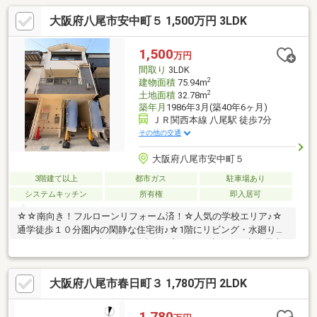
オ南東側フコク生命ビルの１階です。お電話、メール、ご来店随
大阪府八尾市安中町５ 1,500万円 3LDK
時受付中です。ネット未掲載物件やこれから売り出し予定の情報
も豊富にございますので、まずはご希望条件をお聞かせくださ
い。お気軽にご来店お待ちしております。
1,500
万円
間取り
3LDK
2
建物面積
75.94m
2
土地面積
32.78m
築年月
1986年3月(築40年6ヶ月)
ＪＲ関西本線 八尾駅 徒歩7分
その他の交通
大阪府八尾市安中町５
3階建て以上
都市ガス
駐車場あり
システムキッチン
所有権
即入居可
☆☆南向き！フルローンリフォーム済！☆人気の学校エリア♪☆
通学徒歩１０分圏内の閑静な住宅街♪☆1階にリビング・水廻り揃
って住みやすい♪☆南向きで陽当たり良好♪※再建築不可◆八尾青
い鳥学園：徒歩２分◆安中小学校：徒歩４分◆成法中学校：徒歩
１２分◆サンディ陽光園：徒歩６分◆ウェルシア八尾安中店：徒
大阪府八尾市春日町３ 1,780万円 2LDK
歩６分◆ファミリーマート八尾安中町6丁目店：徒歩２分◆医療
法人貴医会貴島中央病院：徒歩１４分◆安中町５丁目公園：徒歩
３分■自己資金０円からでも購入OK！■住宅ローン・ファイナンシ
1,780