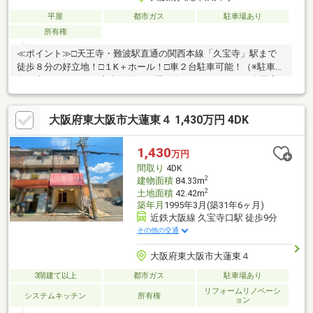
平屋
都市ガス
駐車場あり
所有権
≪ポイント≫□天王寺・難波駅直通の関西本線「久宝寺」駅まで
徒歩８分の好立地！□１K＋ホール！□車２台駐車可能！（※駐車台
数は車種による。）◆当物件のお問い合わせは、FUKUYA八尾店
までお願い致します◆ＦＵＫＵＹＡ八尾店はアリオ南東側フコク
生命ビルの１階です。お電話、メール、ご来店随時受付中です。
大阪府東大阪市大蓮東４ 1,430万円 4DK
ネット未掲載物件やこれから売り出し予定の情報も豊富にござい
ますのでまずはご希望条件をお聞かせください。ご来店お待ちし
ております。
1,430
万円
間取り
4DK
2
建物面積
84.33m
2
土地面積
42.42m
築年月
1995年3月(築31年6ヶ月)
近鉄大阪線 久宝寺口駅 徒歩9分
その他の交通
大阪府東大阪市大蓮東４
3階建て以上
都市ガス
駐車場あり
リフォームリノベーシ
システムキッチン
所有権
ョン