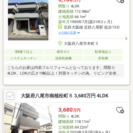
万円
間取り
4LDK
2
建物面積
112.98m
2
土地面積
66.1m
築年月
1995年7月(築31年2ヶ月)
近鉄大阪線 近鉄八尾駅 徒歩13分
その他の交通
大阪府八尾市本町３
3階建て以上
都市ガス
駐車場あり
システムキッチン
浴室乾燥機
所有権
こちらのお家は内装フルリフォームとなっております。間取り
4LDK、LDKの広さ19帖以上！対面キッチンの為、リビング全体見
渡せます！収納面に関してはクローゼット完備もちろん屋根裏収
納スペースもございます。車庫は広々としておりワンボックスカ
ー駐車可◎
大阪府八尾市南植松町５ 3,680万円 4LDK
3,680
万円
間取り
4LDK
2
建物面積
118.11m
2
土地面積
69.22m
築年月
2025年3月(築1年6ヶ月)