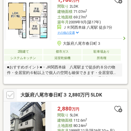
万円
ャルプランナー相談会実施中！
間取り
2LDK
2
建物面積
71.07m
2
土地面積
69.27m
築年月
2009年9月(築17年)
ＪＲ関西本線 八尾駅 徒歩7分
その他の交通
大阪府八尾市春日町３
2階建て
都市ガス
駐車場あり
システムキッチン
浴室乾燥機
所有権
■おすすめポイント■・JR関西本線 八尾駅まで徒歩約８分の物
件・全居室約６帖以上で個人の空間も確保できます・全居室収納
がございます・LDKが３面採光、全居室が２面採光で通風良好で
す♪・お風呂には浴室乾燥機、窓があり、場面によって使い分けが
できます■近隣施設■【学校】・八尾市立龍華小学校 徒歩約８分
大阪府八尾市春日町３ 2,880万円 5LDK
（約620ｍ）・八尾市立龍華中学校 徒歩約１５分（約1140ｍ）
【商業施設】・スーパーサンコー植松店 徒歩約５分（約350
ｍ）・ファミリーマート東太子一丁目店 徒歩約５分（約370
2,880
万円
ｍ）・キリン堂八尾跡部北店 徒歩約８分（約620ｍ）
間取り
5LDK
2
建物面積
112.6m
2
土地面積
80.24m
築年月
1999年11月(築26年10ヶ月)