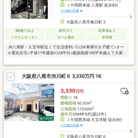
ＪＲ関西本線 八尾駅 徒歩8分
その他の交通
大阪府八尾市春日町３
3階建て以上
都市ガス
駐車場あり
システムキッチン
オール電化
所有権
JR八尾駅・久宝寺駅近くで生活便利♪５LDK車庫付き戸建て♪オー
ル電化住宅♪平成11年建築の24坪付♪建築面積100平米越えで大家
族でも安心♪
大阪府八尾市渋川町６ 3,330万円 1K
3,330
万円
間取り
1K
2
建物面積
62.32m
2
土地面積
115.62m
築年月
2004年9月(築22年)
ＪＲ関西本線 久宝寺駅 徒歩8分
その他の交通
大阪府八尾市渋川町６