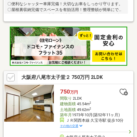
〇便利なシャッター車庫完備！大切なお車をしっかり守ります。
〇屋根裏収納完備でスペースを有効活用！整理整頓が簡単にでき
ます。〇スーパーまで徒歩10分以内！日常の買い物もスムーズ
に。〇閑静な住宅地に佇む3階建ての戸建て！落ち着いた環境で新
生活をスタート。 〇4DKのゆったり間取り！収納スペースも豊富
で、家族みんなが快適に過ごせます。 〇システムキッチンとグリ
ル付き！料理の幅が広がり、楽しい食生活が実現。 〇浴室に窓あ
り！明るく換気もでき、快適な入浴タイムをお楽しみください。
大阪府八尾市太子堂２ 750万円 2LDK
750
万円
間取り
2LDK
2
建物面積
45.54m
2
土地面積
49.62m
築年月
1973年10月(築52年11ヶ月)
ＪＲ関西本線 久宝寺駅 徒歩10分
その他の交通