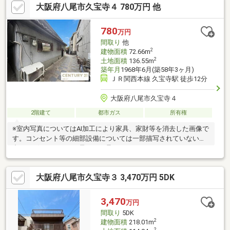
大阪府八尾市久宝寺４ 780万円 他
金０円のフルローンが可能です♪■お客様のライフプランに沿った
物件をご提案させて頂きます☆■不動産購入や住宅ローンについ
てお気軽にお問合せ下さい♪■ご来店の際は、店舗横に駐車スペー
780
万円
ス４台分ございます♪■八尾市の【中古戸建】ならハウスフリーダ
間取り
他
ム八尾店 +o☆*.+o◇
2
建物面積
72.66m
2
土地面積
136.55m
築年月
1968年6月(築58年3ヶ月)
ＪＲ関西本線 久宝寺駅 徒歩12分
大阪府八尾市久宝寺４
2階建て
都市ガス
所有権
※室内写真についてはAI加工により家具、家財等を消去した画像で
す。コンセント等の細部設備については一部描写されていない場
合がございますので、予めご了承ください。
大阪府八尾市久宝寺３ 3,470万円 5DK
3,470
万円
間取り
5DK
2
建物面積
218.01m
2