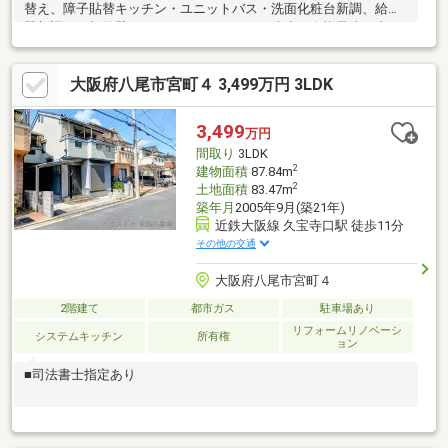
替え、障子貼替キッチン・ユニットバス・洗面化粧台新調、給湯
器新調 一部外壁コーキング、バルコニー防水、白蟻予防工事
【おすすめポイント】■平成１５年建築３ＬＤＫ♪全居室に収納が
ございます♪■カーポート付き車庫１台♪■美園小学校まで安心の徒
大阪府八尾市宮町４ 3,499万円 3LDK
歩１分♪近隣施設も充実♪【センチュリー21G.Nスタイルにおまか
せ】■購入時の下取り保障あり、ローン残の方でも安心してお家
をお探しいただけます。■リフォーム・登記・引越し・ネット環
3,499
万円
境等トータルで紹介可能です。■地域密着の経験豊富なスタッフ
間取り
3LDK
が一からアドバイスいたします。
2
建物面積
87.84m
2
土地面積
83.47m
築年月
2005年9月(築21年)
近鉄大阪線 久宝寺口駅 徒歩11分
その他の交通
大阪府八尾市宮町４
2階建て
都市ガス
駐車場あり
リフォームリノベーシ
システムキッチン
所有権
ョン
■司法書士指定あり