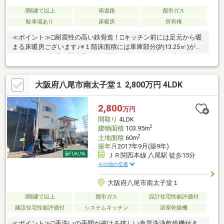
3階建て以上
南道路
都市ガス
駐車場あり
床暖房
所有権
≪ポイント≫□耐震性の高い鉄骨造！□キッチン前には足元から暖
まる床暖房ございます♪※１階床面積には車庫部分(約13.25㎡)が含
まれます。※家具・調度品は売買対象に含まれません。◆当物件
のお問い合わせは、FUKUYA八尾店までお願い致します◆ＦＵＫ
ＵＹＡ八尾店はアリオ南東側フコク生命ビルの１階です。お電
大阪府八尾市南太子堂１ 2,800万円 4LDK
話、メール、ご来店随時受付中です。ネット未掲載物件やこれか
ら売り出し予定の情報も豊富にございますのでまずはご希望条件
をお聞かせください。ご来店お待ちしております。
2,800
万円
間取り
4LDK
2
建物面積
103.95m
2
土地面積
60m
築年月
2017年9月(築9年)
ＪＲ関西本線 八尾駅 徒歩15分
その他の交通
大阪府八尾市南太子堂１
3階建て以上
都市ガス
設計住宅性能評価付
建設住宅性能評価付
システムキッチン
浴室乾燥機
≪ポイント≫□手洗いの手間が省ける嬉しい食器洗浄乾燥機付き