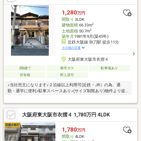
1,280
万円
間取り
3LDK
2
建物面積
66.33m
2
土地面積
50.7m
築年月
1981年9月(築45年)
近鉄大阪線 弥刀駅 徒歩11分
その他の交通
大阪府東大阪市衣摺４
2階建て
都市ガス
駐車場あり
所有権
即入居可
♪当社売主になります♪２沿線以上利用可(近鉄・JR）の為、通
勤・通学に便利♪駐車スペースあり♪(サイズ制限あり)物件より徒
歩5分圏内にコンビニ・スーパーあります。ドラッグストアも徒歩
6分圏内にあり、便利です。引渡しは残代金清算後になります。
大阪府東大阪市衣摺４ 1,780万円 4LDK
1,780
万円
間取り
4LDK
2