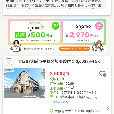
◆物件のおすすめポイント◆○近鉄大阪線「弥刀」駅徒歩５分の
好立地！○お買い物施設や教育施設が徒歩圏内と暮らしやすい住
環境です。○令和７年１１月リフォーム完成↓↓・トイレ、温水洗
浄便座交換 ・給湯器交換・クロス張替 ・CF張替 ・畳表
替 ・襖張替・障子張替 ・内壁塗装 ・塀塗装◆会社の特徴◆
ハウスフリーダムは【東証スタンダード上場企業】です！不動産
購入や住宅ローンについては、ハウスフリーダムにお任せ下さい
♪（ご来店の際は、店舗に駐車場を完備しております）
大阪府大阪市平野区加美鞍作１ 2,600万円 5K
2,600
万円
間取り
5K
2
建物面積
100.69m
2
土地面積
46.1m
築年月
1997年8月(築29年1ヶ月)
ＪＲ関西本線 加美駅 徒歩5分
その他の交通
大阪府大阪市平野区加美鞍作１