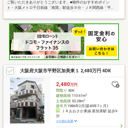
ご覧いただきありがとうございます。■物件のおすすめポイン
ト・大阪メトロ千日前線「南巽」駅徒歩９分・ＪＲ関西線「平
野」駅徒歩１１分・ＪＲおおさか東線「衣摺加美北」駅徒歩１８
分・過ごしやすい閑静な住宅地！・１階広々ガレージスペー
ス！・ガレージスペースは倉庫利用も可！・スーパー徒歩２分、
コンビニが徒歩５分の距離で買い物便利な立地！・室内綺麗にお
使いです！■周辺施設案内・万代巽南店：約100ｍ（徒歩2分）・
ローソン生野巽南五丁目店：約350ｍ（徒歩5分）・ウエルシア生
野巽南店：約180ｍ（徒歩3分）・生野巽郵便局：約550ｍ（徒歩9
分） 等
大阪府大阪市平野区加美東１ 2,480万円 4DK
2,480
万円
間取り
4DK
2
建物面積
110.61m
2
土地面積
50.28m
築年月
1986年2月(築40年7ヶ月)
ＪＲおおさか東線 新加美駅 徒歩9
分
その他の交通