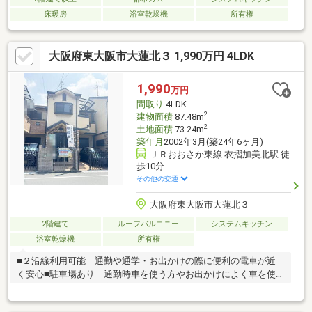
床暖房
浴室乾燥機
所有権
大阪府東大阪市大蓮北３ 1,990万円 4LDK
1,990
万円
間取り
4LDK
2
建物面積
87.48m
2
土地面積
73.24m
築年月
2002年3月(築24年6ヶ月)
ＪＲおおさか東線 衣摺加美北駅 徒
歩10分
その他の交通
大阪府東大阪市大蓮北３
2階建て
ルーフバルコニー
システムキッチン
浴室乾燥機
所有権
■２沿線利用可能 通勤や通学・お出かけの際に便利の電車が近
く安心■駐車場あり 通勤時車を使う方やお出かけによく車を使
う方に便利です■防音室あり 時間を気にせず趣味の時間を楽し
めます お子様の習い事部屋に活用することもできます■小学校