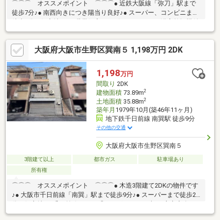
⌒⌒⌒ オススメポイント ⌒⌒⌒● 近鉄大阪線「弥刀」駅まで
徒歩7分♪● 南西向きにつき陽当り良好♪● スーパー、コンビニまで
徒歩3分の好立地♪● 二世帯住宅にもピッタリです♪● 浴室乾燥機付
でいつも快適バスタイム♪● シャワー付き洗面化粧台！シャンプー
も快適♪⌒⌒⌒⌒⌒ 周辺環境 ⌒⌒⌒⌒⌒● 万代大蓮北店：徒歩
大阪府大阪市生野区巽南５ 1,198万円 2DK
3分● ローソン東大阪大蓮東一丁目店：徒歩2分● 金岡公園：徒歩6
分● サンドラッグ弥刀店：徒歩8分物件詳細などお気軽にご相談下
さい。ご連絡心よりお待ちしております♪＊+
1,198
万円
間取り
2DK
2
建物面積
73.89m
2
土地面積
35.88m
築年月
1979年10月(築46年11ヶ月)
地下鉄千日前線 南巽駅 徒歩9分
その他の交通
大阪府大阪市生野区巽南５
3階建て以上
都市ガス
駐車場あり
所有権
⌒⌒⌒ オススメポイント ⌒⌒⌒● 木造3階建て2DKの物件です
♪● 大阪市千日前線「南巽」駅まで徒歩9分♪● スーパーまで徒歩2
分の好立地♪● 千日前線につき「なんば」まで一本♪● 安心安全の
シャッター付車庫です♪● 徒歩圏内に便利な周辺環境揃ってます