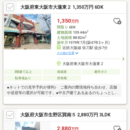
す・約6帖のDKで食事スペースをしっかり確保◎ → ダイニング
大阪府東大阪市大蓮東２ 1,350万円 6DK
テーブルも配置可能で、家族が集まる空間に・約6帖の和室でゆっ
たりくつろげる空間あり♪ → 来客用や寝室としても使える万能
スペース
1,350
万円
間取り
6DK
2
建物面積
109.44m
2
土地面積
88.82m
築年月
1979年7月(築47年2ヶ月)
近鉄大阪線 弥刀駅 徒歩7分
その他の交通
大阪府東大阪市大蓮東２
3階建て以上
南道路
都市ガス
駐車場あり
所有権
●ネットでの見学予約が便利♪ ご案内の際現地待ち合わせ、店舗
や送迎等の選択が可能です。●中古戸建てあるあるのちょっとし
た気になる。や、ここの壁紙を張替えたい トイレだけ新調した
いな・・・等のリフォーム相談も承っております♪ 弊社はリフォ
ーム案件実績も多数！！ぜひ、営業にお声がけ下さい。●駐車場
大阪府大阪市生野区巽南５ 2,880万円 3LDK
完備で、お車での来店も安心！●キッズスペース完備！●Google口
コミ評価、高評価頂いております♪●住宅ローンに関するご相談が
増えています。不安や疑問点を一緒に解決していきます。ぜひご
2,880
万円