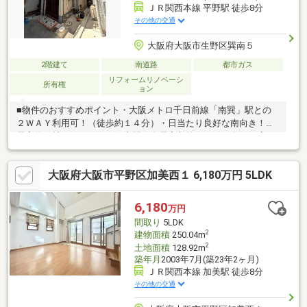
ＪＲ関西本線 平野駅 徒歩8分
その他の交通
大阪府大阪市生野区巽南５
2階建て
南道路
都市ガス
リフォームリノベーシ
所有権
ョン
■物件のおすすめポイント・大阪メトロ千日前線「南巽」駅との
２ＷＡＹ利用可！（徒歩約１４分）・日当たり良好な南向き！・
居室約６帖のゆとりある住空間・全居室収納スペース有！・広々
バルコニー・室内リフォーム相談可能！・スーパーが徒歩約３分
の距離で日々の買い物便利な立地！■リフォーム（令和８年６月
大阪府大阪市平野区加美西１ 6,180万円 5LDK
中旬）・クロス張替え・畳表替え・ハウスクリーニング■周辺施
設案内・万代巽南店：約230ｍ（徒歩3分）・セブンイレブン大阪
加美北6丁目店：約400ｍ（徒歩6分）・ウエルシア生野巽南店：
6,180
万円
約450ｍ（徒歩7分）・大阪平野北郵便局：約400ｍ（徒歩6分）
間取り
5LDK
等※再建築不可
2
建物面積
250.04m
2
土地面積
128.92m
築年月
2003年7月(築23年2ヶ月)
ＪＲ関西本線 加美駅 徒歩8分
その他の交通