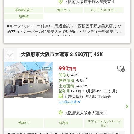
大阪府大阪市平野区加美東４
3階建て以上
都市ガス
ルーフバルコニー
所有権
■ルーフバルコニー付き♪～周辺施設～・西松屋平野加美東店まで
約77ｍ・スーパー万代加美店まで約99ｍ ・サンディ平野加美北店
まで833m ・セブンイレブン大阪加美東4丁目店まで約111m ・ロ
ーソン平野加美東一丁目店まで約172m ・サンドラッグ加美店ま
で約46m・コーナンPRO平野店まで約690m ・ジョーシン平野加美
大阪府東大阪市大蓮東２ 990万円 4SK
店まで約1033m 周辺施設、充実しております♪お気軽にお問合せ
ください♪
990
万円
間取り
4SK
2
建物面積
78.8m
2
土地面積
74.72m
築年月
1980年10月(築45年11ヶ月)
近鉄大阪線 弥刀駅 徒歩5分
その他の交通
大阪府東大阪市大蓮東２
リフォームリノベーシ
2階建て
所有権
ョン