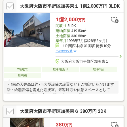
が徒歩圏内でお子様の通学に安心です■屋根裏収納があり普段使
大阪府大阪市平野区加美東１ 1億2,000万円 3LDK
わないものをまとめて収納できます■独立洗面台で朝の支度がス
ムーズ
1億2,000
万円
間取り
3LDK
2
建物面積
419.53m
2
土地面積
330.58m
築年月
1998年7月(築28年2ヶ月)
ＪＲ関西本線 加美駅 徒歩10分
その他の交通
大阪府大阪市平野区加美東１
2階建て
駐車場あり
駐車3台
所有権
・1階の天井高は約7ｍ大型設備の設置などもご検討いただけます
◎・給湯設備を備えた応接室。来客対応や休憩スペースとして活
用できます♪・天井が高く、開放感のある工場スペース。クレーン
設備を備え付けることも可能です◎・２階約77帖のゆとりある作
業スペース。窓が多く、室内に自然光が入ります♪・広々とした事
大阪府大阪市平野区加美東６ 380万円 2DK
務室は複数のデスクを配置しやすい整形空間です◎※工場付帯設
備の使用可否、性能および引渡し条件についてはお問い合わせく
ださい。
380
万円