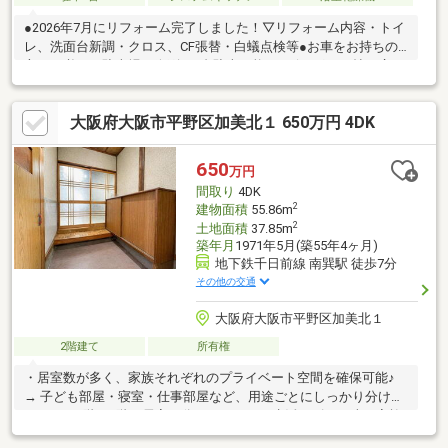
●2026年7月にリフォーム完了しました！▽リフォーム内容・トイ
レ、洗面台新調・クロス、CF張替・白蟻点検等●お車をお持ちの
方には必要な駐車場は縦列に2台駐車可能●リビングは16帖と広
く、ご家族でゆったりお過ごしいただける空間●キッチンは人気
の高いカウンターキッチン♪食洗機もあり快適にお料理できます●
大阪府大阪市平野区加美北１ 650万円 4DK
浴室乾燥機、追い焚き機能、独立洗面台、室内洗濯機置場、トイ
レ2か所等の室内設備が一通り揃っています●容量がたっぷりのク
ローゼットが全居室にあるのも嬉しいポイント！●学校・スーパ
650
万円
ー・コンビニ・総合病院が徒歩10分圏内と近く、住環境が充実し
間取り
4DK
ているのも魅力的♪
2
建物面積
55.86m
2
土地面積
37.85m
築年月
1971年5月(築55年4ヶ月)
地下鉄千日前線 南巽駅 徒歩7分
その他の交通
大阪府大阪市平野区加美北１
2階建て
所有権
・居室数が多く、家族それぞれのプライベート空間を確保可能♪
→ 子ども部屋・寝室・仕事部屋など、用途ごとにしっかり分けら
れます・1階・2階に居室が分かれており、生活リズムの違う家族
でも快適 → 在宅ワークや夜勤の方でも気を遣わず生活できま