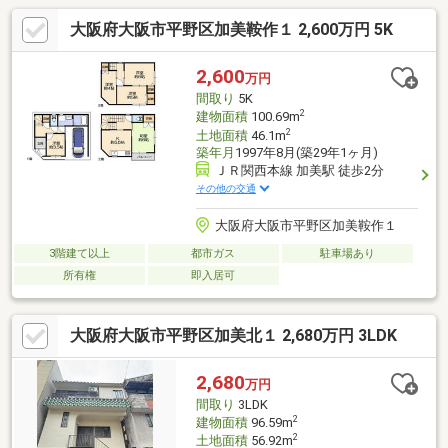
大阪府大阪市平野区加美鞍作１ 2,600万円 5K
2,600
万円
間取り
5K
2
建物面積
100.69m
2
土地面積
46.1m
築年月
1997年8月(築29年1ヶ月)
ＪＲ関西本線 加美駅 徒歩2分
その他の交通
大阪府大阪市平野区加美鞍作１
3階建て以上
都市ガス
駐車場あり
所有権
即入居可
大阪府大阪市平野区加美北１ 2,680万円 3LDK
2,680
万円
間取り
3LDK
2
建物面積
96.59m
2
土地面積
56.92m