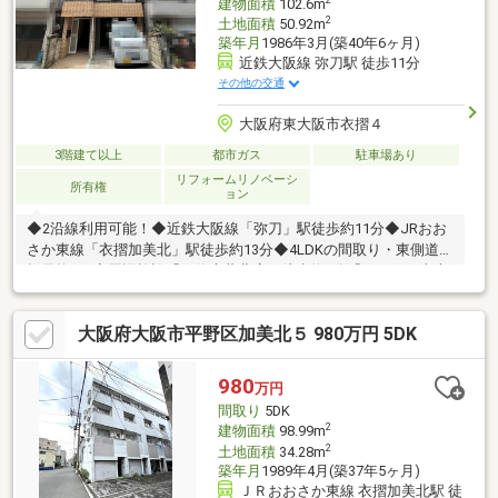
建物面積
102.6m
2
土地面積
50.92m
築年月
1986年3月(築40年6ヶ月)
近鉄大阪線 弥刀駅 徒歩11分
その他の交通
大阪府東大阪市衣摺４
3階建て以上
都市ガス
駐車場あり
リフォームリノベーシ
所有権
ョン
◆2沿線利用可能！◆近鉄大阪線「弥刀」駅徒歩約11分◆JRおお
さか東線「衣摺加美北」駅徒歩約13分◆4LDKの間取り・東側道路
幅員約4ｍ◆周辺施設「万代大蓮北店」徒歩約4分「ローソン東大
阪大蓮東1丁目店」徒歩約5分「ドラッグセイムス東大阪衣摺店」
徒歩約7分「セブンイレブン東大阪衣摺4丁目店」徒歩約5分「V・
大阪府大阪市平野区加美北５ 980万円 5DK
drug衣摺加美北店」徒歩約5分
980
万円
間取り
5DK
2
建物面積
98.99m
2
土地面積
34.28m
築年月
1989年4月(築37年5ヶ月)
ＪＲおおさか東線 衣摺加美北駅 徒