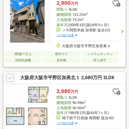
2,900
万円
間取り
4LDK
2
建物面積
133.23m
2
土地面積
75.2m
築年月
2000年4月(築26年5ヶ月)
ＪＲ関西本線 加美駅 徒歩2分
その他の交通
大阪府大阪市平野区加美東４
3階建て以上
都市ガス
システムキッチン
浴室乾燥機
所有権
即入居可
大阪府大阪市平野区加美北１ 2,680万円 3LDK
2,680
万円
間取り
3LDK
2
建物面積
96.59m
2
土地面積
56.92m
築年月
1983年2月(築43年7ヶ月)
地下鉄千日前線 南巽駅 徒歩4分
その他の交通