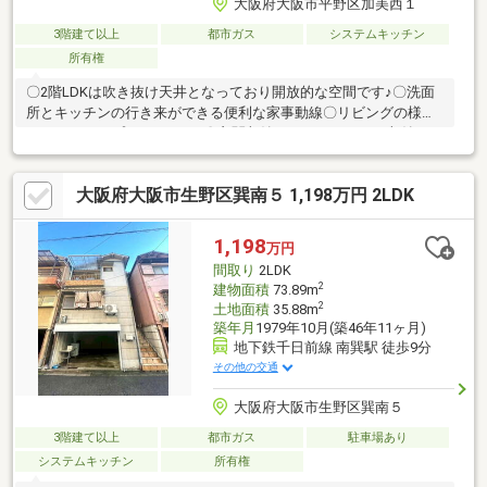
大阪府大阪市平野区加美西１
3階建て以上
都市ガス
システムキッチン
所有権
〇2階LDKは吹き抜け天井となっており開放的な空間です♪〇洗面
所とキッチンの行き来ができる便利な家事動線〇リビングの様子
がわかるオープンキッチン♪〇玄関収納やパントリーなど収納スペ
ース豊富♪〇3階にはセカンドリビング、畳コーナーがございます
♪～周辺環境～〇大阪市立加美小学校まで徒歩10分（約800ｍ）〇
大阪府大阪市生野区巽南５ 1,198万円 2LDK
万代 加美点まで徒歩12分（約960ｍ）〇ファミリーマート加美
南店徒歩7分（約560ｍ）〇スギドラッグ平野東店まで徒歩4分
（約320ｍ）
1,198
万円
間取り
2LDK
2
建物面積
73.89m
2
土地面積
35.88m
築年月
1979年10月(築46年11ヶ月)
地下鉄千日前線 南巽駅 徒歩9分
その他の交通
大阪府大阪市生野区巽南５
3階建て以上
都市ガス
駐車場あり
システムキッチン
所有権