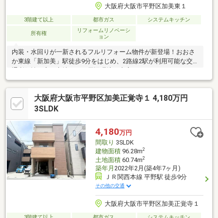
大阪府大阪市平野区加美東１
3階建て以上
都市ガス
システムキッチン
リフォームリノベーシ
所有権
ョン
内装・水回りが一新されるフルリフォーム物件が新登場！おおさ
か東線「新加美」駅徒歩9分をはじめ、2路線2駅が利用可能な交
通利便性の高い立地です。周辺環境も充実しており、スーパー
「万代」まで徒歩5分、大蓮小学校まで徒歩8分と、毎日の買い物
や日々の子育てにも安心の住環境が整っています。建物は頑強な
大阪府大阪市平野区加美正覚寺１ 4,180万円
鉄骨造3階建てで、1階には大切な愛車を停められる駐車場を完
備。間取りはプライベート空間をしっかり確保できるゆとりの4部
3SLDK
屋です。子供部屋やリモートワーク環境も快適に整えられます。
ピカピカに生まれ変わる安心の住まいで、快適な新生活をスター
4,180
万円
トしませんか？お気軽にお問い合わせください！
間取り
3SLDK
2
建物面積
96.28m
2
土地面積
60.74m
築年月
2022年2月(築4年7ヶ月)
ＪＲ関西本線 平野駅 徒歩9分
その他の交通
大阪府大阪市平野区加美正覚寺１
3階建て以上
都市ガス
システムキッチン