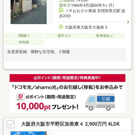
土地面積
79.05m
築年月
1966年4月(築60年5ヶ月)
ＪＲおおさか東線 衣摺加美北駅 徒
歩20分
大阪府東大阪市大蓮南３
2階建て
都市ガス
駐車場あり
所有権
全居室収納、閑静な住宅地、２階建
大阪府大阪市平野区加美東４ 2,900万円 4LDK