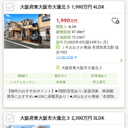
♪⌒⌒⌒⌒⌒ 周辺環境 ⌒⌒⌒⌒⌒● 万代巽南店：徒歩2分● ロ
大阪府東大阪市大蓮北３ 1,990万円 4LDK
ーソン生野巽南五丁目店：徒歩5分● ウエルシア生野巽南店：徒歩
3分● 生野愛和病院：徒歩5分物件詳細などお気軽にご相談下さ
い。ご連絡心よりお待ちしております♪＊+
1,990
万円
間取り
4LDK
2
建物面積
87.48m
2
土地面積
73.24m
築年月
2002年4月(築24年5ヶ月)
ＪＲおおさか東線 衣摺加美北駅 徒
歩10分
その他の交通
大阪府東大阪市大蓮北３
2階建て
都市ガス
駐車場あり
システムキッチン
所有権
即入居可
【物件のおすすめポイント】■1階防音室あり♪楽器演奏、映画鑑
賞等におすすめ♪■LDKに床暖房あり！■JRおおさか東線「衣摺加
美北」駅まで徒歩10分■月々5万円台～可能■当社にてリフォーム
も相談可能♪■東大阪市立長瀬南小学校：約220ｍ■東大阪市立長瀬
中学校：約290ｍ■サンディ大蓮店：約110ｍ■万代大蓮北店：約
大阪府東大阪市大蓮北３ 2,300万円 3LDK
392m※お気軽にお問い合わせください※■「車で送迎！」「今す
ぐ！」「夜に！」対応！ 他社・他サイト掲載物件「一気に見