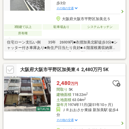
歩3分
その他の交通
大阪府大阪市平野区加美北５
3階建て以上
駐車場あり
システムキッチン
所有権
住宅ローン支払い例 35年 26939円■衣摺加美北駅徒歩3分■シ
ャッター付き車庫あり■角住戸日当たり良好■４階屋根裏収納庫付
き●【お問い合わせは、0120-103-968】にお電話頂くか見学予約
をクリックしてください。
大阪府大阪市平野区加美東４ 2,480万円 5K
2,480
万円
間取り
5K
2
建物面積
118.22m
2
土地面積
63.04m
築年月
1974年11月(築51年10ヶ月)
ＪＲおおさか東線 新加美駅 徒歩4
分
その他の交通