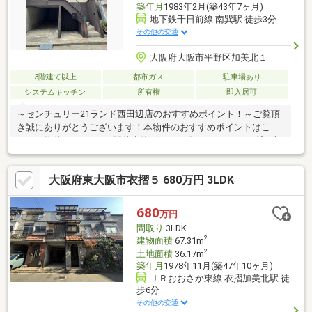
築年月
1983年2月(築43年7ヶ月)
地下鉄千日前線 南巽駅 徒歩3分
その他の交通
大阪府大阪市平野区加美北１
3階建て以上
都市ガス
駐車場あり
システムキッチン
所有権
即入居可
～センチュリー21ランド西田辺店のおすすめポイント！～ご覧頂
き誠にありがとうございます！本物件のおすすめポイントはこち
ら！＜物件について＞■駅徒歩約3分■2026年2月リフォーム済■車
庫付きの3LDK＜立地＞■大阪メトロ千日前線「南巽」駅より徒歩
約3分お気軽にお問い合わせください！＜センチュリー21ランド
大阪府東大阪市衣摺５ 680万円 3LDK
について＞●センチュリー21ランド西田辺店は・・・ お客様の
ニーズに寄り添い、大切なお住まいのご購入に最後まで伴走いた
します！●リフォームのご相談も承っております。●不動産に関す
680
万円
るお悩み等、なんでもお気軽にご相談くださいませ！
間取り
3LDK
2
建物面積
67.31m
2
土地面積
36.17m
築年月
1978年11月(築47年10ヶ月)
ＪＲおおさか東線 衣摺加美北駅 徒
歩6分
その他の交通