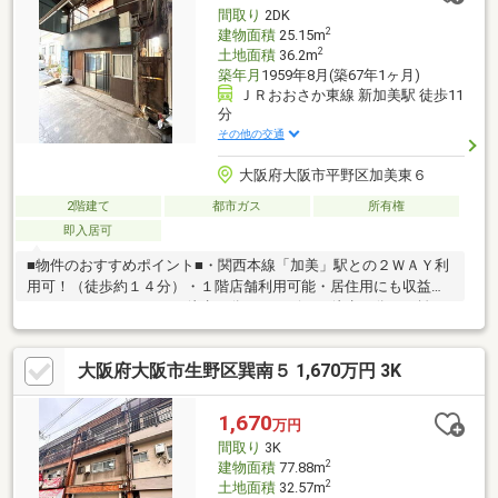
間取り
2DK
2
建物面積
25.15m
2
土地面積
36.2m
築年月
1959年8月(築67年1ヶ月)
ＪＲおおさか東線 新加美駅 徒歩11
分
その他の交通
大阪府大阪市平野区加美東６
2階建て
都市ガス
所有権
即入居可
■物件のおすすめポイント■・関西本線「加美」駅との２ＷＡＹ利
用可！（徒歩約１４分）・１階店舗利用可能・居住用にも収益用
にもおすすめ・スーパー徒歩８分、コンビニが徒歩２分の距離で
買い物に便利な立地！・未改装物件につきお好みにリフォーム可
能！・ＢＢＱやスポーツ、花見が楽しめる久宝寺緑地まで徒歩２
大阪府大阪市生野区巽南５ 1,670万円 3K
分！■周辺施設案内■・万代加美店：約550ｍ（徒歩8分）・ファミ
リーマート加美東店：約160ｍ（徒歩2分）・平野加美東郵便局：
約210ｍ（徒歩3分）・久宝寺緑地：約130ｍ（徒歩2分） 等※再
1,670
万円
建築不可。※２階部分未登記。
間取り
3K
2
建物面積
77.88m
2
土地面積
32.57m