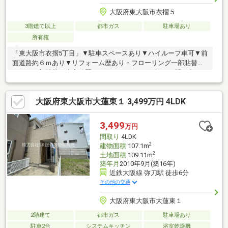
大阪府東大阪市衣摺５
3階建て以上
都市ガス
駐車場あり
所有権
「東大阪市衣摺5丁目」▼駐車スペースあり▼ハイルーフ車可▼前
面道路約６ｍあり▼リフォーム歴あり・フローリング一部貼替・
クロス一部貼替）大変綺麗にお住まいです♪ご気軽にお問い合わせ
ください！■住宅ローンに自信あり■住宅ローンに不安がある、沢
山あるけどどの金融機関を選ぶのがベストか分からない。そんな
大阪府東大阪市大蓮東１ 3,499万円 4LDK
お悩みを抱えているお客様も多いかと思います。弊社では経験豊
富なスタッフがお客様のご状況やライフスタイルに合った住宅ロ
ーンのご提案、お手伝いさせて頂きます。
3,499
万円
間取り
4LDK
2
建物面積
107.1m
2
土地面積
109.11m
築年月
2010年9月(築16年)
近鉄大阪線 弥刀駅 徒歩6分
その他の交通
大阪府東大阪市大蓮東１
2階建て
都市ガス
駐車場あり
駐車2台
システムキッチン
浴室乾燥機