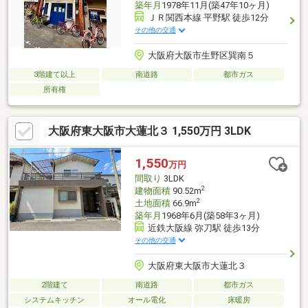
築年月
1978年11月(築47年10ヶ月)
ＪＲ関西本線 平野駅 徒歩12分
その他の交通
大阪府大阪市生野区巽南５
3階建て以上
南道路
都市ガス
所有権
大阪府東大阪市大蓮北３ 1,550万円 3LDK
1,550
万円
間取り
3LDK
2
建物面積
90.52m
2
土地面積
66.9m
築年月
1968年6月(築58年3ヶ月)
近鉄大阪線 弥刀駅 徒歩13分
その他の交通
大阪府東大阪市大蓮北３
2階建て
南道路
都市ガス
システムキッチン
オール電化
床暖房