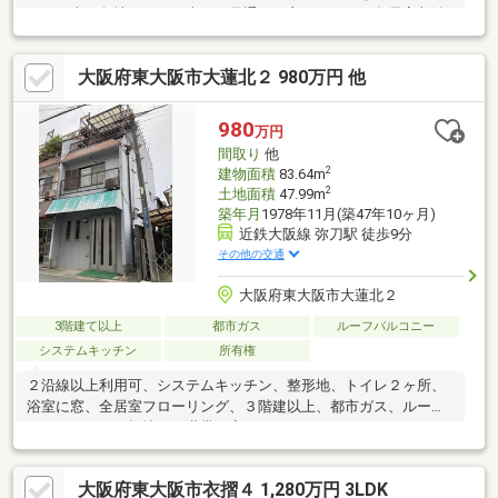
す！・南西角地につき日当り、風通しが良好です！・各居室収納
スペースが備わっており、お部屋を広くお使いいただけます。・
約17帖のLDKでご家族の皆様でゆっくりおくつろぎいただけま
大阪府東大阪市大蓮北２ 980万円 他
す。・トイレが2か所あり朝の身支度時や混雑時にも大変便利とな
ります。・近隣にはお買い物施設等が大変充実しており、日々の
お買い物に困りません。・小学校、中学校ともに徒歩10分圏内に
980
万円
あり、お子様の通学に便利とです。・近鉄大阪線「弥刀駅」まで
間取り
他
徒歩7分で、毎日の通勤がしやすい距離となっております。
2
建物面積
83.64m
2
土地面積
47.99m
築年月
1978年11月(築47年10ヶ月)
近鉄大阪線 弥刀駅 徒歩9分
その他の交通
大阪府東大阪市大蓮北２
3階建て以上
都市ガス
ルーフバルコニー
システムキッチン
所有権
２沿線以上利用可、システムキッチン、整形地、トイレ２ヶ所、
浴室に窓、全居室フローリング、３階建以上、都市ガス、ルーフ
バルコニー、平坦地、２世帯住宅
大阪府東大阪市衣摺４ 1,280万円 3LDK