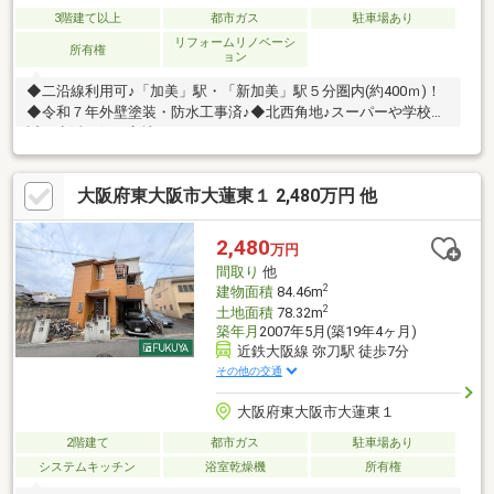
3階建て以上
都市ガス
駐車場あり
リフォームリノベーシ
所有権
ョン
◆二沿線利用可♪「加美」駅・「新加美」駅５分圏内(約400ｍ)！
◆令和７年外壁塗装・防水工事済♪◆北西角地♪スーパーや学校が
近く生活至便な立地！――――＊――――＊――――＊――――＊
――――■平野区全域の物件情報取り扱い可能！■ハウスフリーダム
は【東証スタンダード上場企業】です☆■物件多数揃えておりま
大阪府東大阪市大蓮東１ 2,480万円 他
す！是非店頭へお越し下さい♪■頭金０円のフルローンが可能です
♪■お客様のライフプランに沿った物件をご提案させて頂きます
☆■不動産購入や住宅ローンについてお気軽にお問合せ下さい♪■
2,480
万円
ご来店の際は、店舗横に駐車スペース４台分ございます♪■平野区
間取り
他
の【中古戸建】ならハウスフリーダム八尾店
2
建物面積
84.46m
2
土地面積
78.32m
築年月
2007年5月(築19年4ヶ月)
近鉄大阪線 弥刀駅 徒歩7分
その他の交通
大阪府東大阪市大蓮東１
2階建て
都市ガス
駐車場あり
システムキッチン
浴室乾燥機
所有権