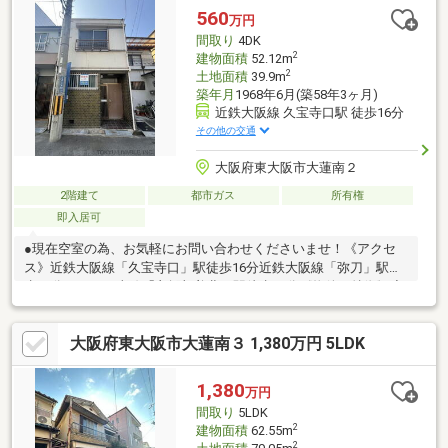
560
万円
間取り
4DK
2
建物面積
52.12m
2
土地面積
39.9m
築年月
1968年6月(築58年3ヶ月)
近鉄大阪線 久宝寺口駅 徒歩16分
その他の交通
大阪府東大阪市大蓮南２
2階建て
都市ガス
所有権
即入居可
●現在空室の為、お気軽にお問い合わせくださいませ！《アクセ
ス》近鉄大阪線「久宝寺口」駅徒歩16分近鉄大阪線「弥刀」駅徒
歩17分おおさか東線「衣摺加美北」駅徒歩19分《物件の特徴》◆
前面道路幅員約6.7m◆間取：4DKタイプ◆構造：木道瓦葺2階建
て◆室内大変丁寧にお使いです◆小屋根裏収納がございます《周
大阪府東大阪市大蓮南３ 1,380万円 5LDK
辺環境》■大蓮小学校まで徒歩11分(約830ｍ)■長瀬中学校まで徒
歩14分(約1120ｍ)■スーパーサンコー大蓮店まで徒歩6分(約440
ｍ)■サンディ大蓮店まで徒歩8分(約610ｍ)■ファミリーマート東大
1,380
万円
阪大蓮南店まで徒歩6分(約410ｍ)
間取り
5LDK
2
建物面積
62.55m
2