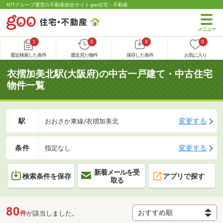
NTTグループ運営の不動産総合サイト goo住宅・不動産
1
0
0
0
最近検索した条件
最近見た物件
保存した条件
お気に入り
衣摺加美北駅(大阪府)の中古一戸建て・中古住宅
物件一覧
駅
変更する
おおさか東線/衣摺加美北
条件
変更する
指定なし
新着メールを受
検索条件を保存
アプリで探す
取る
80
件
が該当しました。