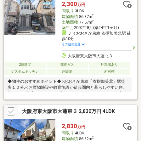
学」可！■その他、各種ご相談も承っております〇住宅ローンの
2,300
万円
ご相談〇お住替え、売却相談〇部分的なリフォーム工事のご提案
間取り
3LDK
2
建物面積
86.37m
2
土地面積
77.57m
築年月
2002年8月(築24年1ヶ月)
ＪＲおおさか東線 衣摺加美北駅 徒
歩10分
その他の交通
大阪府東大阪市大蓮北３
2階建て
都市ガス
駐車場あり
システムキッチン
床暖房
所有権
◆物件のおすすめポイント◆○おおさか東線「衣摺加美北」駅徒
歩１０分♪○お買物施設や教育施設が徒歩圏内と暮らしやすい住環
境です。○駐車スペース１台分ございます。（車種による）○収納
豊富な３ＬＤＫ+ロフト付き！○家事の時短に繋がる食器洗浄乾燥
機付きのシステムキッチン！◆会社の特徴◆ハウスフリーダムは
大阪府東大阪市大蓮東３ 2,830万円 4LDK
【東証スタンダード上場企業】です！不動産購入や住宅ローンに
ついては、ハウスフリーダムにお任せ下さい♪（ご来店の際は、店
舗に駐車場を完備しております）
2,830
万円
間取り
4LDK
2
建物面積
86.32m