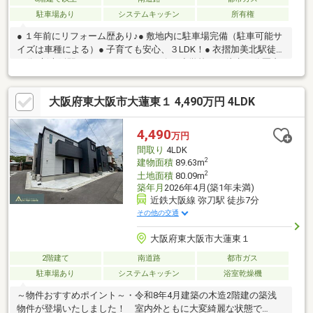
駐車場あり
システムキッチン
所有権
● １年前にリフォーム歴あり♪● 敷地内に駐車場完備（駐車可能サ
イズは車種による）● 子育ても安心、３LDK！● 衣摺加美北駅徒歩
６分♪新大阪駅までアクセススムーズ♪● 小学校まで徒歩10分圏内
(*^-^*)■□■ひまわりコーポレーションの住宅ローンは 〇 頭金０
円でも購入可能！ 〇 その他借入があっても借入可能！ 〇
大阪府東大阪市大蓮東１ 4,490万円 4LDK
お客様のライフプランに合わせてご提案いたします！■□■□ひまわ
りコーポレーションは 〇 女性スタッフが多数在籍！ 〇 室
内設備、間取りに合わせた家具のレイアウトなど女性目線でサポ
4,490
万円
ートいたします
間取り
4LDK
2
建物面積
89.63m
2
土地面積
80.09m
築年月
2026年4月(築1年未満)
近鉄大阪線 弥刀駅 徒歩7分
その他の交通
大阪府東大阪市大蓮東１
2階建て
南道路
都市ガス
駐車場あり
システムキッチン
浴室乾燥機
～物件おすすめポイント～・令和8年4月建築の木造2階建の築浅
物件が登場いたしました！ 室内外ともに大変綺麗な状態で