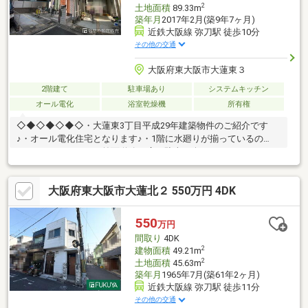
2
土地面積
89.33m
築年月
2017年2月(築9年7ヶ月)
近鉄大阪線 弥刀駅 徒歩10分
その他の交通
大阪府東大阪市大蓮東３
2階建て
駐車場あり
システムキッチン
オール電化
浴室乾燥機
所有権
◇◆◇◆◇◆◇・大蓮東3丁目平成29年建築物件のご紹介です
♪・オール電化住宅となります♪・1階に水廻りが揃っているの
で、らくらくです♪・前面道路も広く駐車は楽々です♪・キッチン
後ろはスペースが広く食器棚など置けますね♪・カウンターキッチ
ンの為、小さなお子様がいても安心です♪・2階は各4部屋ありプ
大阪府東大阪市大蓮北２ 550万円 4DK
ライベート空間が保てます♪・屋根裏収納もあり、荷物がたくさん
あっても大丈夫です♪・近隣施設充実しています♪〇大蓮小学校ま
で約950ｍ♪〇長瀬中学校まで約1.1ｋｍ♪〇万代大蓮北店まで約
550
万円
600ｍ♪◇◆◇◆◇◆◇
間取り
4DK
2
建物面積
49.21m
2
土地面積
45.63m
築年月
1965年7月(築61年2ヶ月)
近鉄大阪線 弥刀駅 徒歩11分
その他の交通