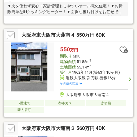
▼火を使わず安心！家計管理もしやすいオール電化住宅！▼お掃
除簡単なIHクッキングヒーター！▼面倒な後片付けをお任せでき
る食洗機付き！▼リビングには床暖房有り！寒い冬でも家族が自
然と集まる空間に。▼広々とした南向きバルコニー有り！▼雨の
日や花粉が気になる季節に大活躍の浴室暖房乾燥機付き！▼2沿線
大阪府東大阪市大蓮南４ 550万円 6DK
利用可能！通勤通学に便利な立地！近鉄大阪線・おおさか東線▼
周辺環境スーパーサンコー大蓮店 約194m万代大蓮北店 約
333mローソン東大阪大蓮東1丁目店 約555mドラッグセイムス東
550
万円
大阪衣摺店 約810m※買い替え特約※契約不適合免責
間取り
6DK
2
建物面積
51.85m
2
土地面積
55.17m
築年月
1962年11月(築63年10ヶ月)
近鉄大阪線 弥刀駅 徒歩16分
その他の交通
大阪府東大阪市大蓮南４
2階建て
都市ガス
所有権
即入居可
大阪府東大阪市大蓮南２ 560万円 4DK