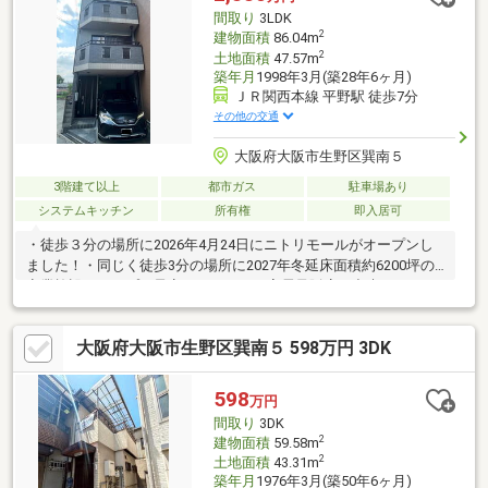
相談下さい(^^)＊気になる他社・他サイトの掲載物件もまとめてご
間取り
3LDK
見学・ご提案可能です＊
2
建物面積
86.04m
2
土地面積
47.57m
築年月
1998年3月(築28年6ヶ月)
ＪＲ関西本線 平野駅 徒歩7分
その他の交通
大阪府大阪市生野区巽南５
3階建て以上
都市ガス
駐車場あり
システムキッチン
所有権
即入居可
・徒歩３分の場所に2026年4月24日にニトリモールがオープンし
ました！・同じく徒歩3分の場所に2027年冬延床面積約6200坪の
商業施設がオープン予定！スーパー・家電量販店も出来てますま
す便利に♪・リフォーム箇所 水回り全て、建具、床、クロス、外
壁（側面、背面）、ポスト新設、TVモニターホン新設、屋根新
大阪府大阪市生野区巽南５ 598万円 3DK
設、給湯器交換、駐車場拡張、ベランダ防水、クローゼット新
設、下駄箱新設。・全部屋明るい家は気持ちが良く眺望も良く風
通しも良好です。・駅まで徒歩7分の好立地、スーパーや病院も近
598
万円
く。・駐車場に大きな車も入ります。・弊社売主の為、費用安く
間取り
3DK
抑える事が出来ます。是非内覧お待ちしてます！
2
建物面積
59.58m
2
土地面積
43.31m
築年月
1976年3月(築50年6ヶ月)