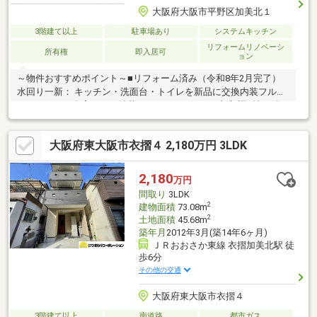
大阪府大阪市平野区加美北１
3階建て以上
駐車場あり
システムキッチン
リフォームリノベーシ
所有権
即入居可
ョン
～物件おすすめポイント～■リフォーム済み（令和8年2月完了）
水回り一新： キッチン・洗面台・トイレを新品に交換内装フルリ
フレッシュ：全室クロス貼替、フローリングも一部新調■地下鉄
千日前線「南巽」駅まで徒歩約3分！「なんば」駅まで乗り換えな
しの直通約15分で通勤・通学にも便利♪■LDKは家族が集う15帖を
大阪府東大阪市衣摺４ 2,180万円 3LDK
確保。メインの洋室は8.5帖の広さ■敷地内に駐車場完備前面道路
は幅員約5.8ｍ、運転が苦手な方でも安心♪公園も近く、子育て世
代にもおすすめです！その他、便利な商業施設が多数あり！住宅
2,180
万円
ローンなどの資金計画もお気軽にご相談ください！お問合せお待
間取り
3LDK
ちしております♪
2
建物面積
73.08m
2
土地面積
45.68m
築年月
2012年3月(築14年6ヶ月)
ＪＲおおさか東線 衣摺加美北駅 徒
歩6分
その他の交通
大阪府東大阪市衣摺４
3階建て以上
南道路
都市ガス