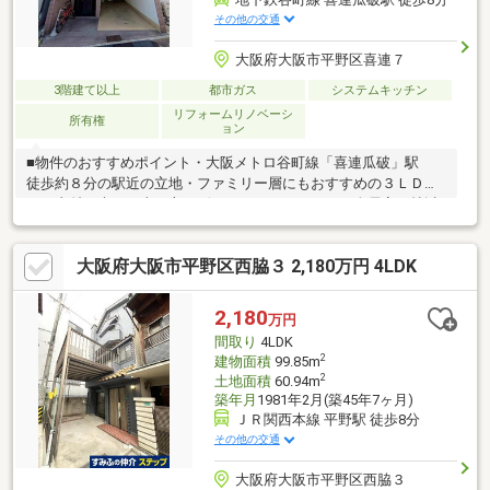
その他の交通
大阪府大阪市平野区喜連７
3階建て以上
都市ガス
システムキッチン
リフォームリノベーシ
所有権
ョン
■物件のおすすめポイント・大阪メトロ谷町線「喜連瓜破」駅
徒歩約８分の駅近の立地・ファミリー層にもおすすめの３ＬＤ
Ｋ・直射日光から車を守るビルトインガレージ！・全居室６帖以
上のゆとりある住空間・全居室に収納スペース有！■リフォーム
歴（2021年6月）・和室→洋室へ変更 ・システムキッチン新
大阪府大阪市平野区西脇３ 2,180万円 4LDK
調・クロス張替 ・トイレ新調・フロアタイル張替 ・浴
室新調 他■周辺施設スーパー玉出喜連店：約450ｍファミリーマ
ート喜連七丁目店：約400ｍオーエスドラッグ喜連瓜破店：約740
2,180
万円
ｍ大阪市立喜連小学校：約170ｍ大阪市立喜連中学校：約935ｍ
間取り
4LDK
2
建物面積
99.85m
2
土地面積
60.94m
築年月
1981年2月(築45年7ヶ月)
ＪＲ関西本線 平野駅 徒歩8分
その他の交通
大阪府大阪市平野区西脇３