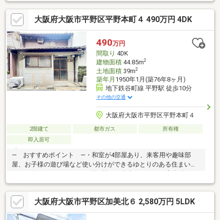
陽光発電システム・蓄電池設置■室内丁寧にご使用です。
大阪府大阪市平野区平野本町４ 490万円 4DK
490
万円
間取り
4DK
2
建物面積
44.85m
2
土地面積
39m
築年月
1950年1月(築76年8ヶ月)
地下鉄谷町線 平野駅 徒歩10分
その他の交通
大阪府大阪市平野区平野本町４
2階建て
都市ガス
所有権
即入居可
― おすすめポイント ―・和室が4部屋あり、来客用や趣味部
屋、お子様の遊び場など使い分けができるゆとりのある住まいで
す♪・ダイニングキッチン（約6帖）は食事スペースと家事動線が
コンパクトにまとまり、家族との会話も弾みます♪・押入れ収納が
各所にあり、季節物や日用品をすっきりとしまえるのも嬉しいポ
大阪府大阪市平野区加美北６ 2,580万円 5LDK
イントです♪・和室の畳はお子様が転んでも安心で、自然素材なら
ではの心地よさも魅力です◎― 周辺環境 ―・サンエー平野店：