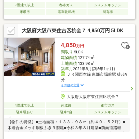
3階建て以上
都市ガス
システムキッチン
床暖房
浴室乾燥機
所有権
大阪府大阪市東住吉区杭全７ 4,850万円 5LDK
4,850
万円
間取り
5LDK
2
建物面積
127.74m
2
土地面積
133.98m
築年月
2021年8月(築5年1ヶ月)
ＪＲ関西本線 東部市場前駅 徒歩9
分
その他の交通
大阪府大阪市東住吉区杭全７
3階建て以上
南道路
都市ガス
駐車場あり
駐車2台
システムキッチン
【物件の特徴】■土地面積：１３３．９８㎡（約４０．５２坪）■
木造合金メッキ鋼板ぶき３階建■令和３年８月建築■前面道路幅員
約６．０ｍ■駐車場２台分あり（車種による）■２０２４年６月太