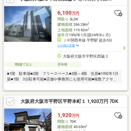
リフォーム工事やメンテナンスも安く早くご提案可能です！
◆◇【送迎可】ご自宅や最寄り駅から物件まで無料送迎が可能で
6,100
万円
す。お気軽にお問い合わせください。
間取り
5LDK
2
建物面積
266.28m
2
土地面積
119.42m
築年月
1992年1月(築34年8ヶ月)
ＪＲ関西本線 平野駅 徒歩5分
その他の交通
大阪府大阪市平野区西脇３
3階建て以上
所有権
■1階 駐車場■2階 フリースペース■3階～4階 住居■1992年1月
築■1階 3台駐車可能■店舗や事務所にも使用可能■複数アクサス
可能♪■1階58.87平米、2階～4階69.40平米（屋上69.04平米）■シャ
ッター付き■屋上防水・外観塗装等近年修復済みお客様のご要望
をしっかり伺い、物件を一緒にお選びしたいと思っております！
大阪府大阪市平野区平野本町１ 1,920万円 7DK
まずは現地ご内覧のご予約を♪♪
1,920
万円
間取り
7DK
2
建物面積
49.65m