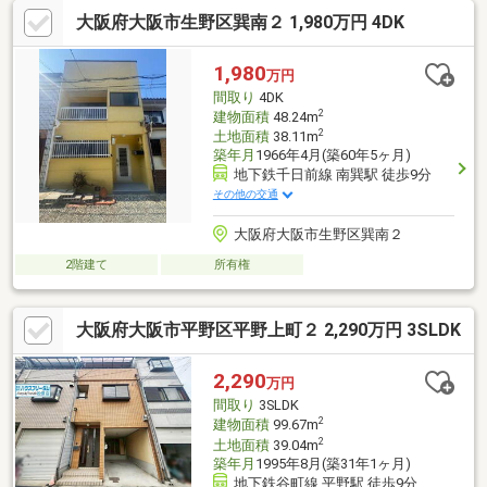
勤・通学ストレスの軽減に♪◆室内美麗で大幅なリフォーム不要
大阪府大阪市生野区巽南２ 1,980万円 4DK
です！◎車庫入口サイズ（高さ：約1.67ｍ、幅：約2.88ｍ）
━━━☆ 周辺インフォメーション ☆━━━■巽南小学校 徒歩２
分■新巽中学校 徒歩３分■セブンイレブン大阪巽南三丁目店 徒
1,980
万円
歩３分■ウエルシア生野巽南店 徒歩４分■万代巽南店 徒歩７分
間取り
4DK
2
建物面積
48.24m
2
土地面積
38.11m
築年月
1966年4月(築60年5ヶ月)
地下鉄千日前線 南巽駅 徒歩9分
その他の交通
大阪府大阪市生野区巽南２
2階建て
所有権
大阪府大阪市平野区平野上町２ 2,290万円 3SLDK
2,290
万円
間取り
3SLDK
2
建物面積
99.67m
2
土地面積
39.04m
築年月
1995年8月(築31年1ヶ月)
地下鉄谷町線 平野駅 徒歩9分