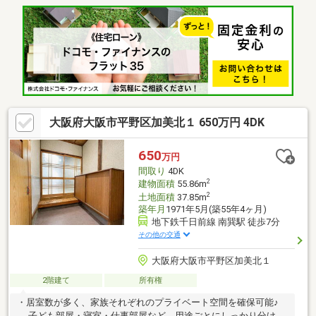
わせください。
大阪府大阪市平野区加美北１ 650万円 4DK
650
万円
間取り
4DK
2
建物面積
55.86m
2
土地面積
37.85m
築年月
1971年5月(築55年4ヶ月)
地下鉄千日前線 南巽駅 徒歩7分
その他の交通
大阪府大阪市平野区加美北１
2階建て
所有権
・居室数が多く、家族それぞれのプライベート空間を確保可能♪
→ 子ども部屋・寝室・仕事部屋など、用途ごとにしっかり分けら