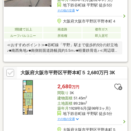
地下鉄谷町線 平野駅 徒歩5分
その他の交通
大阪府大阪市平野区平野本町４
3階建て以上
南道路
都市ガス
ルーフバルコニー
所有権
即入居可
≪おすすめポイント≫■谷町線「平野」駅まで徒歩約5分の好立地
♪■南西角地♪■南側前面道路幅員約5.5ｍ♪■軽量鉄骨造♪≪周辺環境
≫■あひる菓子店まで徒歩約1分（約80ｍ）■串カツ・どてやき
いぬいまで徒歩約2分（約110ｍ）■Seria生活良品 ビス平野店まで
徒歩約3分（約220ｍ）■周辺施設が充実♪物件の詳細、内覧予約、
大阪府大阪市平野区平野本町５ 2,680万円 3K
住宅ローンのご相談等、お気軽に「コニケン」までお問い合わせ
ください♪
2,680
万円
間取り
3K
2
建物面積
51.45m
2
土地面積
89.28m
築年月
1928年6月(築98年3ヶ月)
地下鉄谷町線 平野駅 徒歩5分
その他の交通
大阪府大阪市平野区平野本町５