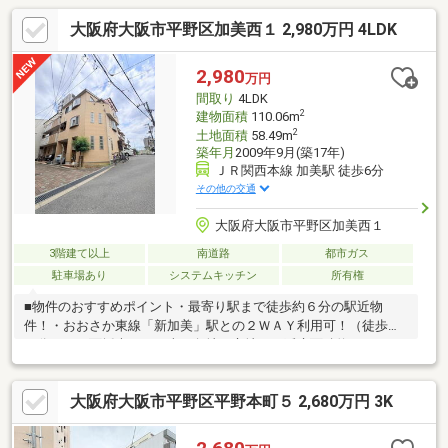
大阪府大阪市平野区加美西１ 2,980万円 4LDK
2,980
万円
間取り
4LDK
2
建物面積
110.06m
2
土地面積
58.49m
築年月
2009年9月(築17年)
ＪＲ関西本線 加美駅 徒歩6分
その他の交通
大阪府大阪市平野区加美西１
3階建て以上
南道路
都市ガス
駐車場あり
システムキッチン
所有権
■物件のおすすめポイント・最寄り駅まで徒歩約６分の駅近物
件！・おおさか東線「新加美」駅との２ＷＡＹ利用可！（徒歩約
９分）・２面採光のある南西角地の立地！・延床面積約１１０平
米のゆとりある住空間・直射日光や雨風から車を守るビルトイン
ガレージ（ワンボックス駐車可能！）・工業地帯ですが過ごしや
大阪府大阪市平野区平野本町５ 2,680万円 3K
すい閑静な住宅地の環境です・お子様のいるご家庭も安心の小・
中学校が徒歩１０分圏内！■周辺施設案内・サンエー平野店：約
550ｍ（徒歩8分）・ファミリーマート加美東四丁目店：約400ｍ