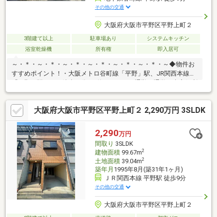
その他の交通
大阪府大阪市平野区平野上町２
3階建て以上
駐車場あり
システムキッチン
浴室乾燥機
所有権
即入居可
～・＊・～・＊・～・＊・～・＊・～・＊・～・＊・～◆物件お
すすめポイント！・大阪メトロ谷町線「平野」駅、JR関西本線
「平野」駅ともに徒歩９分♪（約５６０ｍ）通勤・通学に大変便利
な立地です♪・シャッター付きのガレージ完備♪大切なお車を綺麗
に保てる上、防犯の面も安心です♪◆リフォーム箇所(２０２６年
大阪府大阪市平野区平野上町２ 2,290万円 3SLDK
４月)・キッチン交換・クロス貼替・フロアタイル上貼・和室畳表
替えハウスフリーダムは【東証スタンダード上場企業】です。不
動産購入や住宅ローンについては、ハウスフリーダムにお任せ下
2,290
万円
さい。（ご来店の際は、店舗前に大型駐車場を完備しておりま
間取り
3SLDK
す！）
2
建物面積
99.67m
2
土地面積
39.04m
築年月
1995年8月(築31年1ヶ月)
ＪＲ関西本線 平野駅 徒歩9分
その他の交通
大阪府大阪市平野区平野上町２