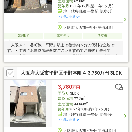
2
土地面積
62.8m
築年月
1960年12月(築65年9ヶ月)
地下鉄谷町線 平野駅 徒歩6分
その他の交通
大阪府大阪市平野区平野本町１
2階建て
都市ガス
所有権
・大阪メトロ谷町線「平野」駅まで徒歩約６分の便利な立地で
す。・周辺にお買物施設多数ございますのでお買物も便利で
す。・古民家再生、リノベーションに最適物件です。・前面道路
お車の交通が少なくお子様も安心の立地です。・フルリノベーシ
ョンのプランニングも可能です。～弊社ではリノベーションはも
大阪府大阪市平野区平野本町４ 3,780万円 3LDK
ちろん、新築戸建の販売、注文住宅、土地探しなど不動産の事な
ら全般的にご提案が可能です～ 銀行ローンといった資金計画も
お任せください。 是非、お問合せください！
3,780
万円
間取り
3LDK
2
建物面積
77.2m
2
土地面積
44.86m
築年月
2024年2月(築2年7ヶ月)
地下鉄谷町線 平野駅 徒歩6分
その他の交通
大阪府大阪市平野区平野本町４