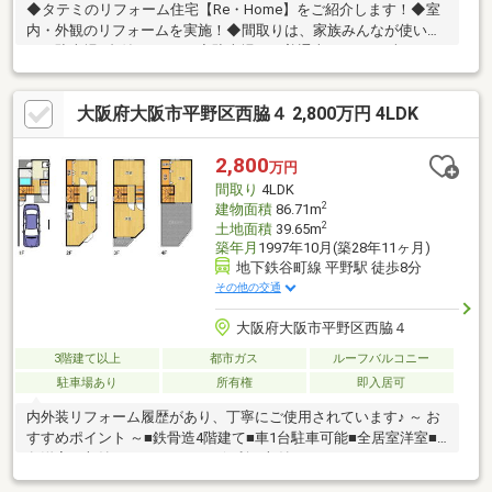
◆タテミのリフォーム住宅【Re・Home】をご紹介します！◆室
内・外観のリフォームを実施！◆間取りは、家族みんなが使いや
すい駐車場1台付の4LDK！◆駐車場は、普通車のみならずハイル
ーフも駐車可！夏にはお子さん、ワンちゃん、ネコちゃんのプー
ルもできますよ♪◆谷町線「平野」駅徒歩約8分の立地のため、谷
大阪府大阪市平野区西脇４ 2,800万円 4LDK
町線沿線に在住の方は特にオススメです！◆駅からの道中にコン
ビニがありますので、ちょっとした買い物もOK！◆スーパーも徒
歩圏内で、買い物の負担も最小限♪◆小学校・中学校が徒歩6分ほ
2,800
万円
どなので、登下校も安心。◆休みの日は、一家団らんの時間を過
間取り
4LDK
ごしたり、お出かけしたりと楽しいことがいっぱい。
2
建物面積
86.71m
2
土地面積
39.65m
築年月
1997年10月(築28年11ヶ月)
地下鉄谷町線 平野駅 徒歩8分
その他の交通
大阪府大阪市平野区西脇４
3階建て以上
都市ガス
ルーフバルコニー
駐車場あり
所有権
即入居可
内外装リフォーム履歴があり、丁寧にご使用されています♪ ～ お
すすめポイント ～■鉄骨造4階建て■車1台駐車可能■全居室洋室■
各洋室に収納あり■ガレージに便利な収納あり■ゆったりルーフバ
ルコニーあり■2WAY利用可能■即時引き渡し可能 ～ 周辺環境 ～・