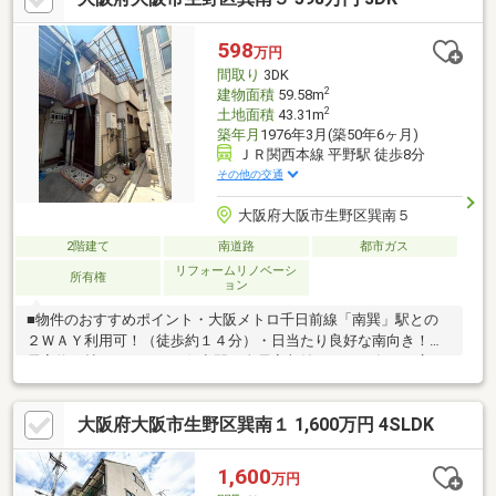
～20：00（火曜日・水曜日定休日※祝日は営業）事前にご連絡い
ただけますと、スムーズにご案内が可能です。ご連絡お待ちして
598
万円
おります！
間取り
3DK
2
建物面積
59.58m
2
土地面積
43.31m
築年月
1976年3月(築50年6ヶ月)
ＪＲ関西本線 平野駅 徒歩8分
その他の交通
大阪府大阪市生野区巽南５
2階建て
南道路
都市ガス
リフォームリノベーシ
所有権
ョン
■物件のおすすめポイント・大阪メトロ千日前線「南巽」駅との
２ＷＡＹ利用可！（徒歩約１４分）・日当たり良好な南向き！・
居室約６帖のゆとりある住空間・全居室収納スペース有！・広々
バルコニー・室内リフォーム相談可能！・スーパーが徒歩約３分
の距離で日々の買い物便利な立地！■リフォーム（令和８年６月
大阪府大阪市生野区巽南１ 1,600万円 4SLDK
中旬）・クロス張替え・畳表替え・ハウスクリーニング■周辺施
設案内・万代巽南店：約230ｍ（徒歩3分）・セブンイレブン大阪
加美北6丁目店：約400ｍ（徒歩6分）・ウエルシア生野巽南店：
1,600
万円
約450ｍ（徒歩7分）・大阪平野北郵便局：約400ｍ（徒歩6分）