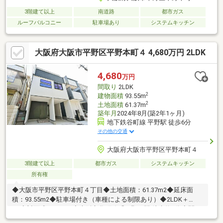
3階建て以上
南道路
都市ガス
ルーフバルコニー
駐車場あり
システムキッチン
大阪府大阪市平野区平野本町４ 4,680万円 2LDK
4,680
万円
間取り
2LDK
2
建物面積
93.55m
2
土地面積
61.37m
築年月
2024年8月(築2年1ヶ月)
地下鉄谷町線 平野駅 徒歩6分
その他の交通
大阪府大阪市平野区平野本町４
3階建て以上
都市ガス
システムキッチン
所有権
◆大阪市平野区平野本町４丁目◆土地面積：61.37m2◆延床面
積：93.55m2◆駐車場付き（車種による制限あり）◆2LDK＋
2S◆対面式キッチン◆大阪市谷町線「平野」駅 徒歩約6分◆関西
本線線「平野」駅 徒歩約14分◆内覧可能です。お気軽にお問い合