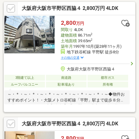
スーパーまで徒歩約2分・コンビニまで徒歩約1分・郵便局まで徒
大阪府大阪市平野区西脇４ 2,800万円 4LDK
歩約7分・ドラッグストアまで徒歩約7分・公園まで徒歩約7分そ
の他、周辺には生活に便利な施設多数あり！現況空き家につき気
兼ねなく内覧して頂けます！ 住宅ローンなどの資金計画もお気軽
2,800
万円
にご相談ください！お問合せお待ちしております！
間取り
4LDK
2
建物面積
86.71m
2
土地面積
39.65m
築年月
1997年10月(築28年11ヶ月)
地下鉄谷町線 平野駅 徒歩8分
その他の交通
大阪府大阪市平野区西脇４
3階建て以上
南道路
都市ガス
ルーフバルコニー
駐車場あり
所有権
～・＊・～・＊・～・＊・～・＊・～・＊・～・＊・～◆物件お
すすめポイント！・大阪メトロ谷町線「平野」駅まで徒歩８分
（約６４０ｍ）♪ＪＲ大和路線「平野」駅まで徒歩１０分（約８０
０ｍ）の２Wayアクセス♪・通勤・通学に大変便利な立地です♪駅
周辺には商業施設などが充実しておりますので、生活に便利な環
大阪府大阪市平野区西脇４ 2,800万円 4LDK
境が整っております♪・南東角地のため日当たり、風通しがよく快
適にお住まいいただけます♪ハウスフリーダムは【東証スタンダー
ド上場企業】です。不動産購入や住宅ローンについては、ハウス
2,800
万円