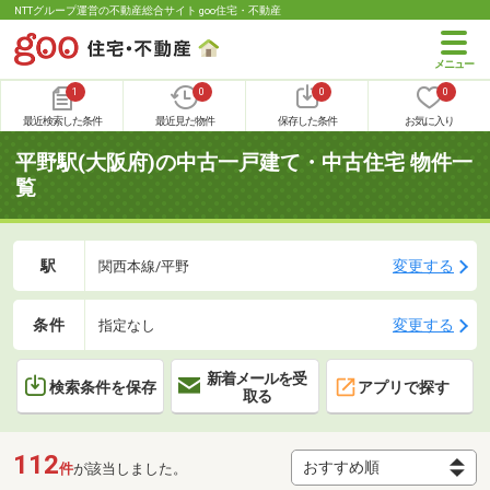
NTTグループ運営の不動産総合サイト goo住宅・不動産
1
0
0
0
最近検索した条件
最近見た物件
保存した条件
お気に入り
平野駅(大阪府)の中古一戸建て・中古住宅 物件一
覧
駅
変更する
関西本線/平野
条件
変更する
指定なし
新着メールを受
検索条件を保存
アプリで探す
取る
112
件
が該当しました。