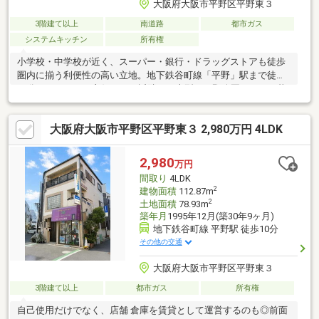
大阪府大阪市平野区平野東３
3階建て以上
南道路
都市ガス
システムキッチン
所有権
小学校・中学校が近く、スーパー・銀行・ドラッグストアも徒歩
圏内に揃う利便性の高い立地。地下鉄谷町線「平野」駅まで徒歩
10分でアクセスも良好です。近隣には大型の平野公園もあり、暮
らしやすさも魅力。南向き・前面道路約25mに面した視認性の高
さを活かし、住まいとしてはもちろん、飲食店や美容系サロン、
大阪府大阪市平野区平野東３ 2,980万円 4LDK
物販、教室などの事業用途としても可能性を感じられる一邸で
す。
2,980
万円
間取り
4LDK
2
建物面積
112.87m
2
土地面積
78.93m
築年月
1995年12月(築30年9ヶ月)
地下鉄谷町線 平野駅 徒歩10分
その他の交通
大阪府大阪市平野区平野東３
3階建て以上
都市ガス
所有権
自己使用だけでなく、店舗 倉庫を賃貸として運営するのも◎前面