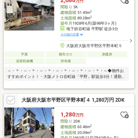
2,680
万円
（徒歩6分）・スギ薬局加美中店：約210ｍ（徒歩3分）・平野加
間取り
3K
美西郵便局：約160ｍ（徒歩2分） 等
2
建物面積
51.45m
2
土地面積
89.28m
築年月
1928年6月(築98年3ヶ月)
地下鉄谷町線 平野駅 徒歩3分
その他の交通
大阪府大阪市平野区平野本町５
平屋
都市ガス
床暖房
浴室乾燥機
所有権
～・＊・～・＊・～・＊・～・＊・～・＊・～・＊・～◆物件お
すすめポイント！・大阪メトロ谷町線「平野」駅徒歩3分！通勤通
学に便利な立地です。・平屋建てにつき、導線がコンパクトなの
で家事もしやすく、スムーズに動けます！・大阪市立平野南小学
校まで徒歩12分、大阪市立摂陽中学校まで徒歩9分！お子さまの
大阪府大阪市平野区平野本町４ 1,280万円 2DK
登下校も安心♪・IHコンロなのでお掃除もラクラク行えます♪火が
出ないので、小さなお子様も安心できますね♪ハウスフリーダムは
【東証スタンダード上場企業】です。不動産購入や住宅ローンに
1,280
万円
ついては、ハウスフリーダムにお任せ下さい。（ご来店の際は、
間取り
2DK
店舗前に大型駐車場を完備しております！）
2
建物面積
63.46m
2
土地面積
20.09m
築年月
1963年12月(築62年9ヶ月)