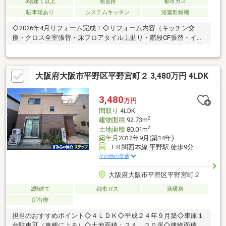
3階建て以上
南道路
都市ガス
駐車場あり
システムキッチン
浴室乾燥機
◇2026年4月リフォーム完成！◇リフォーム内容（キッチン交
換・クロス全室張替・床フロアタイル上貼り・階段CF張替・イン
ターホン交換・スイッチコンセント交換・3F和室襖・障子張り替
え・畳表替え）◇南側前面道路及び南側バルコニーで日当たり良
好♪◇LDK約17.5帖と広々使用できます！◇JR関西本線平野駅・
大阪府大阪市平野区平野宮町２ 3,480万円 4LDK
大阪メトロ谷町線平野駅ともに徒歩9分！◇車1台駐車可能（車種
による制限有。車庫証明発行可能台数ではありません。）◇現地
空家に付きいつでもご案内可能です♪お気軽にお問い合わせくださ
3,480
万円
い(^^)
間取り
4LDK
2
建物面積
92.73m
2
土地面積
80.01m
築年月
2012年9月(築14年)
ＪＲ関西本線 平野駅 徒歩9分
その他の交通
大阪府大阪市平野区平野宮町２
2階建て
都市ガス
床暖房
所有権
担当のおすすめポイント◇４ＬＤＫ◇平成２４年９月築◇車庫１
台駐車可（車種による）◇土地面積：２４．２０坪◇建物面積：