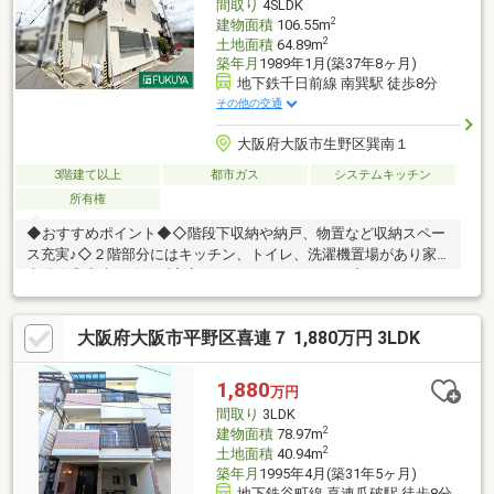
間取り
4SLDK
等※再建築不可
2
建物面積
106.55m
2
土地面積
64.89m
築年月
1989年1月(築37年8ヶ月)
地下鉄千日前線 南巽駅 徒歩8分
その他の交通
大阪府大阪市生野区巽南１
3階建て以上
都市ガス
システムキッチン
所有権
◆おすすめポイント◆◇階段下収納や納戸、物置など収納スペー
ス充実♪◇２階部分にはキッチン、トイレ、洗濯機置場があり家
事動線◎◇火を使わず安心のIHクッキングヒータ♪◇ゆっくりと
くつろげる和室ございます☆◇リビング階段は開放感のあるスケ
ルトンタイプです♪◇大阪メトロ「南巽」駅まで徒歩8分♪◇近隣
大阪府大阪市平野区喜連７ 1,880万円 3LDK
にスーパーなどの買い物施設多数あり◎◆周辺施設◆◇大阪市立
巽南小学校 徒歩6分（約450ｍ）◇大阪市立新巽中学校 徒歩5
分（約400ｍ）◇Ｃ＆Ｃエンド本店 徒歩5分（約350ｍ）◇サン
1,880
万円
ディ生野南巽店 徒歩5分（約400ｍ）※写真中の家具・家電等は
間取り
3LDK
売買対象に含まれません。
2
建物面積
78.97m
2
土地面積
40.94m
築年月
1995年4月(築31年5ヶ月)
地下鉄谷町線 喜連瓜破駅 徒歩8分