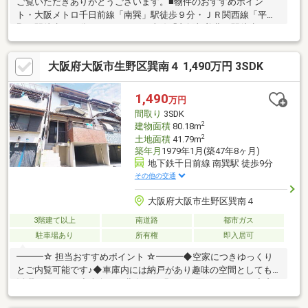
ご覧いただきありがとうございます。■物件のおすすめポイン
ト・大阪メトロ千日前線「南巽」駅徒歩９分・ＪＲ関西線「平
野」駅徒歩１１分・ＪＲおおさか東線「衣摺加美北」駅徒歩１８
分・過ごしやすい閑静な住宅地！・１階広々ガレージスペー
ス！・ガレージスペースは倉庫利用も可！・スーパー徒歩２分、
大阪府大阪市生野区巽南４ 1,490万円 3SDK
コンビニが徒歩５分の距離で買い物便利な立地！・室内綺麗にお
使いです！■周辺施設案内・万代巽南店：約100ｍ（徒歩2分）・
ローソン生野巽南五丁目店：約350ｍ（徒歩5分）・ウエルシア生
1,490
万円
野巽南店：約180ｍ（徒歩3分）・生野巽郵便局：約550ｍ（徒歩9
間取り
3SDK
分） 等
2
建物面積
80.18m
2
土地面積
41.79m
築年月
1979年1月(築47年8ヶ月)
地下鉄千日前線 南巽駅 徒歩9分
その他の交通
大阪府大阪市生野区巽南４
3階建て以上
南道路
都市ガス
駐車場あり
所有権
即入居可
━━━☆ 担当おすすめポイント ☆━━━◆空家につきゆっくり
とご内覧可能です♪◆車庫内には納戸があり趣味の空間としても
活躍できます！◆南向きと北向きの明るい二面バルコニー♪◆窓
が全方位にある風通しの良い住まい！◆始発駅が最寄駅の為、通