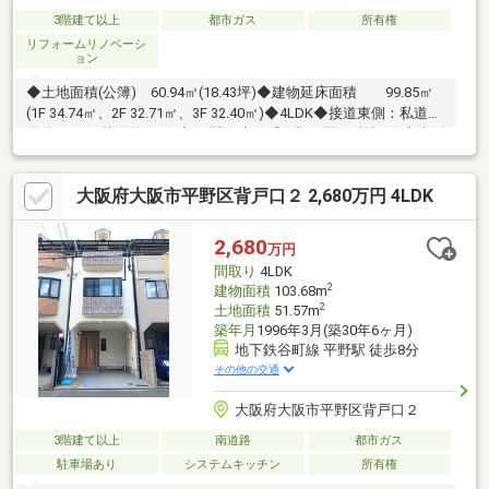
3階建て以上
都市ガス
所有権
リフォームリノベーシ
ョン
◆土地面積(公簿) 60.94㎡(18.43坪)◆建物延床面積 99.85㎡
(1F 34.74㎡、2F 32.71㎡、3F 32.40㎡)◆4LDK◆接道東側：私道幅
員約4.0ｍ、接面約2.0ｍ◆JR関西本線『平野』駅 徒歩8分◆大阪
メトロ谷町線『平野』駅 徒歩14分
大阪府大阪市平野区背戸口２ 2,680万円 4LDK
2,680
万円
間取り
4LDK
2
建物面積
103.68m
2
土地面積
51.57m
築年月
1996年3月(築30年6ヶ月)
地下鉄谷町線 平野駅 徒歩8分
その他の交通
大阪府大阪市平野区背戸口２
3階建て以上
南道路
都市ガス
駐車場あり
システムキッチン
所有権