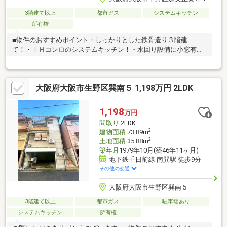
3階建て以上
都市ガス
システムキッチン
所有権
■物件のおすすめポイント・しっかりとした鉄骨造り３階建
て！・ＩＨコンロのシステムキッチン！・水回り設備に小窓有
り・室内お好みにリフォーム可能！※リフォーム相談随時受付
中！・過ごしやすい閑静な住宅地の環境・スーパー、コンビニが
徒歩約６分圏内にあり生活至便な立地！■周辺施設案内・サンデ
大阪府大阪市生野区巽南５ 1,198万円 2LDK
ィ平野加美北店：約450ｍ（徒歩6分）・イズミヤ平野駅：約600
ｍ（徒歩9分）・ファミリーマート加美正覚寺店：約350ｍ（徒歩
5分）・平野加美正覚寺郵便局：500ｍ（徒歩7分）・コーナンＰ
1,198
万円
ＲＯ平野店：約1100ｍ（徒歩15分） 等
間取り
2LDK
2
建物面積
73.89m
2
土地面積
35.88m
築年月
1979年10月(築46年11ヶ月)
地下鉄千日前線 南巽駅 徒歩9分
その他の交通
大阪府大阪市生野区巽南５
3階建て以上
都市ガス
駐車場あり
システムキッチン
所有権