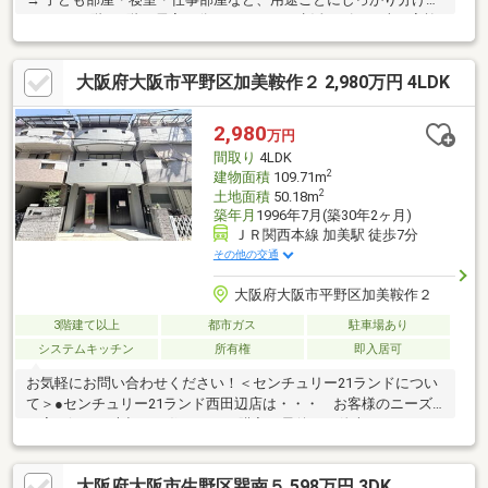
れます・1階・2階に居室が分かれており、生活リズムの違う家族
でも快適 → 在宅ワークや夜勤の方でも気を遣わず生活できま
す・約6帖のDKで食事スペースをしっかり確保◎ → ダイニング
大阪府大阪市平野区加美鞍作２ 2,980万円 4LDK
テーブルも配置可能で、家族が集まる空間に・約6帖の和室でゆっ
たりくつろげる空間あり♪ → 来客用や寝室としても使える万能
スペース
2,980
万円
間取り
4LDK
2
建物面積
109.71m
2
土地面積
50.18m
築年月
1996年7月(築30年2ヶ月)
ＪＲ関西本線 加美駅 徒歩7分
その他の交通
大阪府大阪市平野区加美鞍作２
3階建て以上
都市ガス
駐車場あり
システムキッチン
所有権
即入居可
お気軽にお問い合わせください！＜センチュリー21ランドについ
て＞●センチュリー21ランド西田辺店は・・・ お客様のニーズ
に寄り添い、大切なお住まいのご購入に最後まで伴走いたしま
す！●リフォームのご相談も承っております。●購入・売却・ロー
ンのご相談・・・なんでもお気軽にご相談くださいませ！〇大阪
大阪府大阪市生野区巽南５ 598万円 3DK
メトロ御堂筋線「西田辺」駅より徒歩1分！〇営業時間：10：00