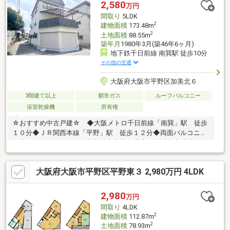
徒歩9分（663ｍ）・ローソン平野本町店：徒歩4分（259ｍ）＜学
2,580
万円
校＞大阪市立平野南小学校 約659ｍ大阪市立摂陽中学校 約900
間取り
5LDK
ｍ
2
建物面積
173.48m
2
土地面積
88.55m
築年月
1980年3月(築46年6ヶ月)
地下鉄千日前線 南巽駅 徒歩10分
その他の交通
大阪府大阪市平野区加美北６
3階建て以上
都市ガス
ルーフバルコニー
浴室乾燥機
所有権
☆おすすめ中古戸建☆ ◆大阪メトロ千日前線「南巽」駅 徒歩
１０分◆ＪＲ関西本線「平野」駅 徒歩１２分◆両面バルコニー
＆広々ルーフバルコニー◆収納充実◆各居室６帖以上◆浴室換気
乾燥暖房あり～・～・～・～・～・～・～・～・～・～・～・
～・～・～・～・～・～・～・～不動産購入で失敗しないよう
大阪府大阪市平野区平野東３ 2,980万円 4LDK
に、豊富な経験と知識を持つ弊社がしっかりとサポートを行いま
す。まずはお気軽にお問い合わせください(^o^)／～・～・～・
～・～・～・～・～・～・～・～・～・～・～・～・～・～・
2,980
万円
～・～
間取り
4LDK
2
建物面積
112.87m
2
土地面積
78.93m