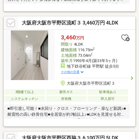
※物件写真は一部、AIによる画像処理を行っており家具や備品が削
除されております。現況とは異なることをご承知ください。
大阪府大阪市平野区流町３ 3,460万円 4LDK
3,460
万円
間取り
4LDK
2
建物面積
116.75m
2
土地面積
73.04m
築年月
1993年4月(築33年5ヶ月)
地下鉄谷町線 平野駅 徒歩5分
その他の交通
大阪府大阪市平野区流町３
3階建て以上
都市ガス
駐車場あり
システムキッチン
所有権
即入居可
■即引渡し可能！■水回り・クロス・フローリング・扉など新調♪■
耐震性の高い鉄骨住宅■全居室が約7帖以上♪■LDKを見渡せる対面
型キッチン■全居室2面採光！日当り・通風良好◎■前道約5.2ｍ！
駐車もラクラク♪■買い物施設充実※当社は住宅ローンに強い※【無
料電話相談ＯＫ】【仮審査ＯＫ】【安心＆便利！充実のアフター
大阪府大阪市平野区西脇３ 6,100万円 5LDK
サポート＆送迎サービス】◆◇自社施工もしているので入居後の