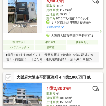
3,680
万円
は、ハウスフリーダムにお任せ下さい。（ご来店の際は、店舗前
間取り
4LDK
に大型駐車場を完備しております！）
2
建物面積
112.24m
2
土地面積
59.73m
築年月
2015年3月(築11年6ヶ月)
ＪＲ関西本線 平野駅 徒歩8分
その他の交通
大阪府大阪市平野区平野市町１
3階建て以上
都市ガス
駐車場あり
システムキッチン
所有権
■物件のおすすめポイント・最寄り駅まで徒歩約８分の駅近の立
地！・前道広く、日当たり・通風環境良好！・広々約１８帖の２
階リビングルーム！・全居室にクローゼット収納付き・３階に
東・南の２面バルコニー・雨風や直射日光から車を守るビルトイ
ンガレージ・ブラックカラーのシックな外観デザイン・お子様の
大阪府大阪市平野区流町４ 1億2,800万円 他
いるご家庭も安心の小・中学校が徒歩７分圏内■周辺施設案内・
イズミヤ平野店：約450ｍ（徒歩6分）・ローソン平野加美正覚寺
店：約650ｍ（徒歩9分）・ココカラファインプラスイズミヤ平野
1億2,800
万円
店：約400ｍ（徒歩5分）・平野大念仏寺前郵便局：約850ｍ（徒
間取り
他
歩12分） 等
2
建物面積
301.55m
2
土地面積
153.51m