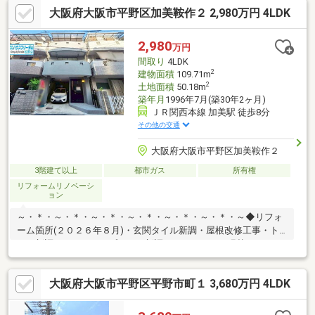
大阪府大阪市平野区加美鞍作２ 2,980万円 4LDK
2,980
万円
間取り
4LDK
2
建物面積
109.71m
2
土地面積
50.18m
築年月
1996年7月(築30年2ヶ月)
ＪＲ関西本線 加美駅 徒歩8分
その他の交通
大阪府大阪市平野区加美鞍作２
3階建て以上
都市ガス
所有権
リフォームリノベーシ
ョン
～・＊・～・＊・～・＊・～・＊・～・＊・～・＊・～◆リフォ
ーム箇所(２０２６年８月)・玄関タイル新調・屋根改修工事・ト
イレ新調・コンセントプレート新調・フロアタイル張替え
（LDK、洋室、階段、廊下）・クッションフロア張替え（洗面
所、トイレ）・玄関ポスト新調・コンロ新調・ダウンライト新
大阪府大阪市平野区平野市町１ 3,680万円 4LDK
調・外壁塗装（建物前面）・洗面化粧台新調・スイッチプレート
新調・クロス張替え（全室壁、天井）ハウスフリーダムは【東証
スタンダード上場企業】です。不動産購入や住宅ローンについて