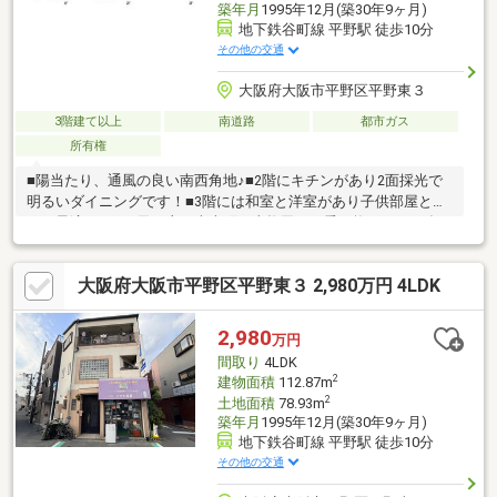
築年月
1995年12月(築30年9ヶ月)
地下鉄谷町線 平野駅 徒歩10分
その他の交通
大阪府大阪市平野区平野東３
3階建て以上
南道路
都市ガス
所有権
■陽当たり、通風の良い南西角地♪■2階にキチンがあり2面採光で
明るいダイニングです！■3階には和室と洋室があり子供部屋とし
ても最適です！■天王寺や南森町、東梅田など乗り換えなしで多
方面へアクセス良好！■丈夫な鉄骨造■南向きバルコニー～周辺環
境～・スーパーまで徒歩約6分・コンビニまで徒歩約4分・ドラッ
大阪府大阪市平野区平野東３ 2,980万円 4LDK
グストアまで徒歩約2分・総合病院まで徒歩約5分・郵便局まで徒
歩約4分・銀行まで徒歩約2分・小学校まで徒歩約5分住宅ローン
などの資金計画もお気軽にご相談ください!!お問合せお待ちしてお
2,980
万円
ります!!
間取り
4LDK
2
建物面積
112.87m
2
土地面積
78.93m
築年月
1995年12月(築30年9ヶ月)
地下鉄谷町線 平野駅 徒歩10分
その他の交通