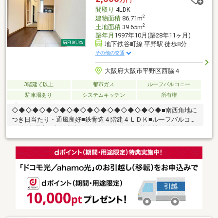
フリーダムにお任せ下さい。（ご来店の際は、店舗前に大型駐車
間取り
4LDK
場を完備しております！）
2
建物面積
86.71m
2
土地面積
39.65m
築年月
1997年10月(築28年11ヶ月)
地下鉄谷町線 平野駅 徒歩8分
その他の交通
大阪府大阪市平野区西脇４
3階建て以上
都市ガス
ルーフバルコニー
駐車場あり
システムキッチン
所有権
◇◆◇◆◇◆◇◆◇◆◇◆◇◆◇◆◇◆◇◆◇◆■南西角地に
つき日当たり・通風良好■鉄骨造４階建４ＬＤＫ■ルーフバルコニ
ー付■各居室に収納豊富■２ＷＡＹアクセス可能〇地下鉄谷町線
「平野」徒歩８分〇ＪＲ関西本線「平野」徒歩１１分■小・中学
校まで徒歩１０分圏内〇大阪市立平野西小学校：徒歩５分（360
ｍ）〇大阪市立平野中学校：徒歩９分（670ｍ）・スーパーやコ
ンビニ、ドラッグストアなど生活に便利な施設が周辺には充実し
ています〇ライフ平野西脇店：徒歩2分（140ｍ）〇セブンイレブ
ン大阪西脇2丁目店：徒歩2分 （90ｍ）〇ココカラファイン平野西
脇店：徒歩3分 （220ｍ）