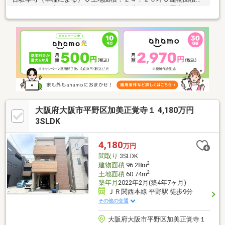
２８．０５坪◇前面道路：約５．０ｍ◇防犯カメラ設置◇防犯ペ
アガラス採用◇洋室（１）にロフト有・アクセス◇２沿線３駅利
用可ＪＲ関西本線「平野」駅 徒歩９分ＪＲ関西本線「加美」
駅 徒歩１６分ＪＲおおさか東線「新加美」駅 徒歩１９分
大阪府大阪市平野区加美正覚寺１ 4,180万円
3SLDK
4,180
万円
間取り
3SLDK
2
建物面積
96.28m
2
土地面積
60.74m
築年月
2022年2月(築4年7ヶ月)
ＪＲ関西本線 平野駅 徒歩9分
その他の交通
大阪府大阪市平野区加美正覚寺１