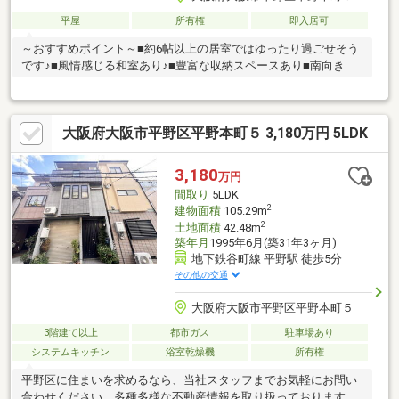
平屋
所有権
即入居可
～おすすめポイント～■約6帖以上の居室ではゆったり過ごせそう
です♪■風情感じる和室あり♪■豊富な収納スペースあり■南向きの
為陽当たり・風通し良好♪■専用庭ではガーデニングなど楽しめま
すね♪■新築用地としてもおすすめです♪～周辺環境～・コンビニ
まで徒歩約3分・スーパーまで徒歩約７分・病院まで徒歩約7分・
大阪府大阪市平野区平野本町５ 3,180万円 5LDK
郵便局まで徒歩約4分平野公園まで徒歩約13分とお散歩コースに
ぴったり♪その他、周辺には生活に便利な施設が充実！ぜひ、一度
ご覧になってみませんか♪ 住宅ローンや資金計画などお気軽にご
3,180
万円
相談ください！ お気軽にお問合せください！
間取り
5LDK
2
建物面積
105.29m
2
土地面積
42.48m
築年月
1995年6月(築31年3ヶ月)
地下鉄谷町線 平野駅 徒歩5分
その他の交通
大阪府大阪市平野区平野本町５
3階建て以上
都市ガス
駐車場あり
システムキッチン
浴室乾燥機
所有権
平野区に住まいを求めるなら、当社スタッフまでお気軽にお問い
合わせください。多種多様な不動産情報を取り扱っております。