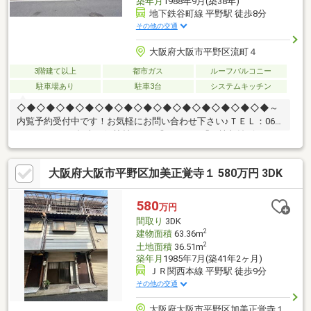
築年月
1988年9月(築38年)
地下鉄谷町線 平野駅 徒歩8分
その他の交通
大阪府大阪市平野区流町４
3階建て以上
都市ガス
ルーフバルコニー
駐車場あり
駐車3台
システムキッチン
◇◆◇◆◇◆◇◆◇◆◇◆◇◆◇◆◇◆◇◆◇◆◇◆◇◆～
内覧予約受付中です！お気軽にお問い合わせ下さい♪ＴＥＬ：06-
4701-9608 （担当：伊勢村）まで◎Point1 「一棟収益ビル」
テナント・事務所・住居・様々な活用方法ございます！住居部分
ご住まいになりその他のお部屋で賃貸収益♪◎Point2 「地下鉄谷
大阪府大阪市平野区加美正覚寺１ 580万円 3DK
町線」 地下鉄谷町線・徒歩平野駅8分！スーパー、薬局、コンビ
ニ、病院等充実の地域で豊かな生活エリア♪◎Point3 「リフォー
ム済み」 2024年3月以降に大規模なリフォーム工事しておりま
580
万円
す。総工費3000万over！！すぐに活用可能♪
間取り
3DK
2
建物面積
63.36m
2
土地面積
36.51m
築年月
1985年7月(築41年2ヶ月)
ＪＲ関西本線 平野駅 徒歩9分
その他の交通
大阪府大阪市平野区加美正覚寺１