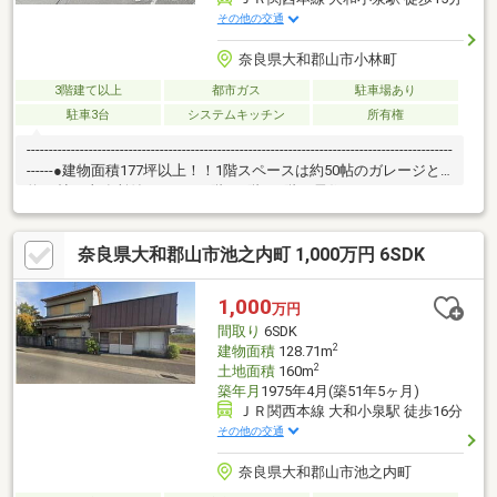
その他の交通
奈良県大和郡山市小林町
3階建て以上
都市ガス
駐車場あり
駐車3台
システムキッチン
所有権
------------------------------------------------------------------------------------------------
------●建物面積177坪以上！！1階スペースは約50帖のガレージと
約26帖の事務所付きです♪●2階、3階、4階は居住スペースとな
り、居室は13LDDDKKKとなります！各階にトイレ・キッチンが付
いてます！浴室も2階、4階と2室ございます♪事務所兼社宅や収益
奈良県大和郡山市池之内町 1,000万円 6SDK
物件としてぜひ検討くださいませ♪●エレベーター付きです！1階
～3階までの移動も簡単です♪●防犯カメラ付きです！防犯につい
ても安心です♪
1,000
万円
間取り
6SDK
2
建物面積
128.71m
2
土地面積
160m
築年月
1975年4月(築51年5ヶ月)
ＪＲ関西本線 大和小泉駅 徒歩16分
その他の交通
奈良県大和郡山市池之内町