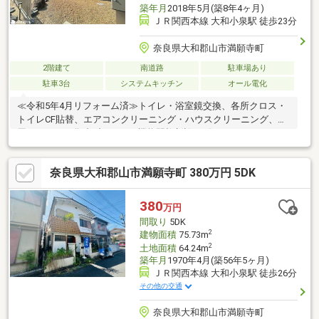
築年月
2018年5月(築8年4ヶ月)
ＪＲ関西本線 大和小泉駅 徒歩23分
奈良県大和郡山市満願寺町
2階建て
南道路
駐車場あり
駐車3台
システムキッチン
オール電化
≪令和5年4月リフォーム済≫トイレ・浴室鏡交換、各所クロス・
トイレCF貼替、エアコンクリーニング・ハウスクリーニング、外
周フェンス・化粧ブロック・機能門柱新設。《おすすめポイン
ト》■平成30年5月築、セキスイハイム施工の4LDK＋納戸＋フリ
ースペース＋屋根裏収納。■東南角地につき陽当たり・通風良
奈良県大和郡山市満願寺町 380万円 5DK
好。約18.5帖のLDKは、明るくゆとりのある空間です。■1階には
約7.5帖の和室と約2帖の納戸を配置。2階には洋室3部屋とフリー
スペースがあります。■各居室収納に加え、納戸・屋根裏収納も
380
万円
備えており、収納スペースが充実しています。■太陽光発電・オ
間取り
5DK
ール電化住宅。駐車3台可能（車種による）。
2
建物面積
75.73m
2
土地面積
64.24m
築年月
1970年4月(築56年5ヶ月)
ＪＲ関西本線 大和小泉駅 徒歩26分
その他の交通
奈良県大和郡山市満願寺町