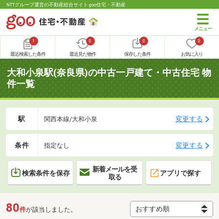
NTTグループ運営の不動産総合サイト goo住宅・不動産
1
0
0
0
最近検索した条件
最近見た物件
保存した条件
お気に入り
大和小泉駅(奈良県)の中古一戸建て・中古住宅 物
件一覧
駅
変更する
関西本線/大和小泉
条件
変更する
指定なし
新着メールを受
検索条件を保存
アプリで探す
取る
80
件
が該当しました。