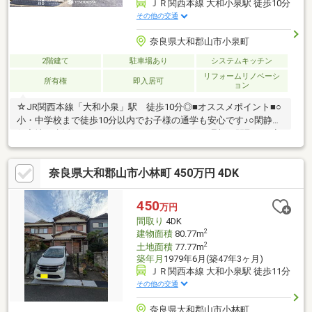
ＪＲ関西本線 大和小泉駅 徒歩10分
その他の交通
奈良県大和郡山市小泉町
2階建て
駐車場あり
システムキッチン
リフォームリノベーシ
所有権
即入居可
ョン
☆JR関西本線「大和小泉」駅 徒歩10分◎■オススメポイント■○
小・中学校まで徒歩10分以内でお子様の通学も安心です♪○閑静な
住宅地で生活しやすいです♪○リノベーションで理想の間取りに変
更可能です♪○コンパクトな間取りで夫婦2人暮らしにも最適です
♪○即日内覧可能ですのでお気軽にお問い合わせくださいませ
奈良県大和郡山市小林町 450万円 4DK
♪【新築もリノベも比較して、一番納得できる家探しを。】新築の
安心感も、リノベの自由度も。両方を同時に検討できるのが当社
の強みです。予算内でエリアも間取りも欲張りたい方へ、最適な
450
万円
住まい方をワンストップでご提案します♪◎探して、比べて、カタ
間取り
4DK
チにする。
2
建物面積
80.77m
2
土地面積
77.77m
築年月
1979年6月(築47年3ヶ月)
ＪＲ関西本線 大和小泉駅 徒歩11分
その他の交通
奈良県大和郡山市小林町