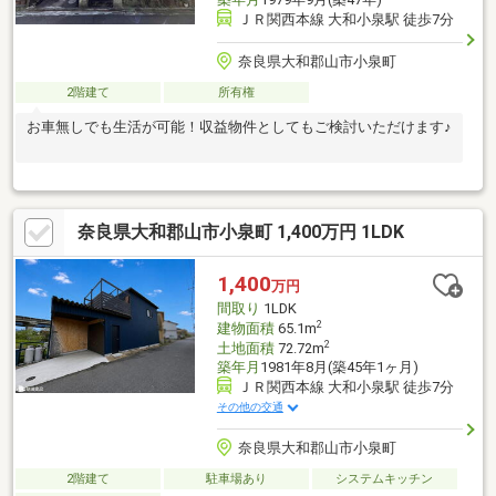
ＪＲ関西本線 大和小泉駅 徒歩7分
奈良県大和郡山市小泉町
2階建て
所有権
お車無しでも生活が可能！収益物件としてもご検討いただけます♪
奈良県大和郡山市小泉町 1,400万円 1LDK
1,400
万円
間取り
1LDK
2
建物面積
65.1m
2
土地面積
72.72m
築年月
1981年8月(築45年1ヶ月)
ＪＲ関西本線 大和小泉駅 徒歩7分
その他の交通
奈良県大和郡山市小泉町
2階建て
駐車場あり
システムキッチン