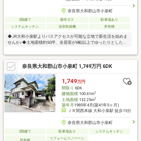
奈良県大和郡山市小泉町
2階建て
都市ガス
駐車場あり
システムキッチン
浴室乾燥機
所有権
◆JR大和小泉駅よりバスアクセスが可能な立地で新生活を始めま
せんか♪◆土地面積約50坪、全居室が6帖以上でゆったりとした
5DKです♪◆南・西向きの二面バルコニーが嬉しいポイントです
♪◆和の趣を感じる、南向き広縁あり。休日はゆったりと過ごす
のも良いですね♪◆駐車スペースは1台可能です。カーポート付き
奈良県大和郡山市小泉町 1,749万円 6DK
で愛車が濡れにくいです♪(車種による)◆室内丁寧にご利用・お手
入れされています♪徒歩15分圏内にスーパー等の商業施設や小・
中学校があり、住生活の拠点に便利な立地です♪＝周辺環境＝◎サ
1,749
万円
ンディ大和小泉店 約810ｍ◎市立片桐西小学校 約1010ｍ◎市
間取り
6DK
立片桐中学校 約950ｍ
2
建物面積
100.61m
2
土地面積
132.25m
築年月
1985年4月(築41年5ヶ月)
ＪＲ関西本線 大和小泉駅 徒歩15分
奈良県大和郡山市小泉町
2階建て
駐車場あり
システムキッチン
リフォームリノベーシ
所有権