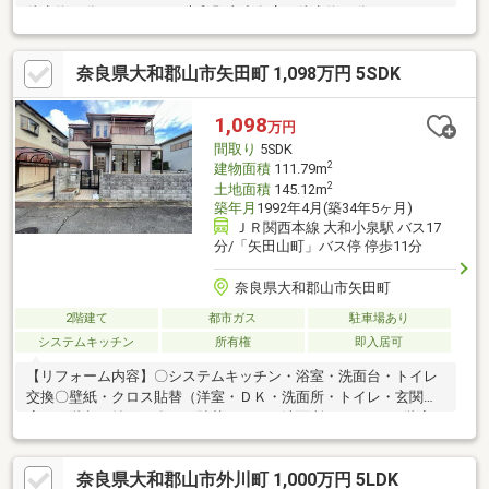
徒歩約23分・ウエルシア大和郡山小泉店：徒歩約12分・ローソン
大和郡山新町店：徒歩約4分・大和郡山市立片桐中学校：徒歩約3
分・大和郡山市立矢田南小学校：徒歩約4分・矢田南幼稚園：徒歩
奈良県大和郡山市矢田町 1,098万円 5SDK
約7分・大和郡山西田中郵便局：徒歩約7分・コーナン大和郡山
店：徒歩約7分・南都銀行 矢田南出張所：徒歩約7分・泉原東第3
号児童公園：徒歩約7分ご覧いただきありがとうございます♪是非
1,098
万円
お気軽にお問い合わせください♪
間取り
5SDK
2
建物面積
111.79m
2
土地面積
145.12m
築年月
1992年4月(築34年5ヶ月)
ＪＲ関西本線 大和小泉駅 バス17
分/「矢田山町」バス停 停歩11分
奈良県大和郡山市矢田町
2階建て
都市ガス
駐車場あり
システムキッチン
所有権
即入居可
【リフォーム内容】〇システムキッチン・浴室・洗面台・トイレ
交換〇壁紙・クロス貼替（洋室・ＤＫ・洗面所・トイレ・玄関・
廊下・階段・納戸）〇ＣＦ貼替（ＤＫ・洗面所・トイレ・1階廊
下・1階洋室）〇和室畳表替え・障子・襖張替〇ハウスクリーニン
グ*駐車可能台数は車種によります【周辺環境】〇大和郡山市立矢
奈良県大和郡山市外川町 1,000万円 5LDK
田小学校まで約2000ｍ〇大和郡山市立郡山西中学校まで約2700ｍ