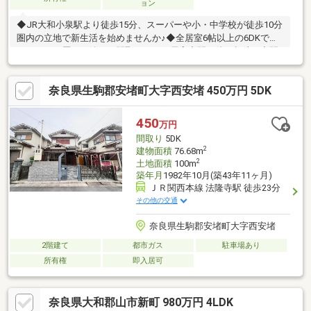
ョン
◆JR大和小泉駅より徒歩15分、スーパーや小・中学校が徒歩10分
圏内の立地で新生活を始めませんか♪◆全居室6帖以上の6DKで、
ファミリー層にも嬉しい間取りです。居室空間の他、趣味の空間
にもご活用いただけます♪◆6部屋のうち5部屋が南向き採光あ
り、晴れた日は陽光が差し込みます♪◆スーパーやコンビニ、
奈良県生駒郡安堵町大字西安堵 450万円 5DK
小・中学校が徒歩10分圏内で住生活の拠点にも便利な立地です♪
令和8年8月末リフォーム完成予定♪＝主なリフォーム内容＝◎キ
ッチン・浴室・トイレ・洗面台・給湯器・建具新調◎全室クロス
450
万円
張替 ◎フローリング上張り◎CF張替 ◎網戸張替 ◎シロアリ
間取り
5DK
点検 ◎ハウスクリーニング
2
建物面積
76.68m
2
土地面積
100m
築年月
1982年10月(築43年11ヶ月)
ＪＲ関西本線 法隆寺駅 徒歩23分
その他の交通
奈良県生駒郡安堵町大字西安堵
2階建て
都市ガス
駐車場あり
所有権
即入居可
奈良県大和郡山市新町 980万円 4LDK