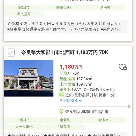
2階建て
駐車場あり
所有権
即入居可
☆価格変更：４７０万円→４５０万円（令和８年８月５日より）
■駐車場は普通車が駐車可能です。（サイズ制限有）■南向きワイ
ドバルコニーは日当り良好です。■最初の持ち家や収益物件にも
適しています。■空き家につき即入居可能です。■盆休み期間も休
まず営業致します！■内覧希望のお客様はお気軽に内覧予約をお
奈良県大和郡山市北西町 1,180万円 7DK
願いします。（お問合せは）富士ホームサービス株式会社 郡山
支店大和郡山市筒井町５７１－８０７４３－５９－６６７７ 担
当：和田（ワダ）
1,180
万円
間取り
7DK
2
建物面積
137.34m
2
土地面積
109.73m
築年月
1977年3月(築49年6ヶ月)
近鉄橿原線 筒井駅 徒歩11分
その他の交通
奈良県大和郡山市北西町
2階建て
南道路
都市ガス
オール電化
所有権