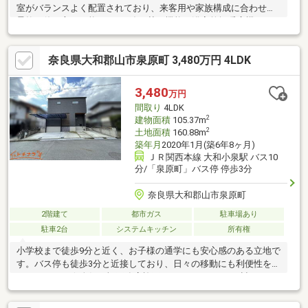
室がバランスよく配置されており、来客用や家族構成に合わせた
柔軟な使い方が可能です。■追い焚き機能・浴室乾燥暖房機・3口
システムキッチン・屋根裏収納・室内物干しなど設備も充実。■
駐車スペースには普通乗用車１台を駐車できます。■JR大和小泉
奈良県大和郡山市泉原町 3,480万円 4LDK
駅（徒歩約13分）・近鉄筒井駅（徒歩約16分）の2沿線が利用可
能で、通勤や通学にも便利な立地です。■周辺にはスーパーやド
ラッグストアなどの買物施設が揃っており、生活利便性も良好。
3,480
万円
■周閑静な住宅地。落ち着いた住環境の中で子育てしたい方にも
間取り
4LDK
おすすめです。
2
建物面積
105.37m
2
土地面積
160.88m
築年月
2020年1月(築6年8ヶ月)
ＪＲ関西本線 大和小泉駅 バス10
分/「泉原町」バス停 停歩3分
奈良県大和郡山市泉原町
2階建て
都市ガス
駐車場あり
駐車2台
システムキッチン
所有権
小学校まで徒歩9分と近く、お子様の通学にも安心感のある立地で
す。バス停も徒歩3分と近接しており、日々の移動にも利便性を備
えています。☆人気の楓工務店施工による、こだわりが詰まった
注文住宅仕様です☆2020年築の築浅物件で、室内も大変丁寧に使
用されています☆家事動線を考慮した2階水回り設計で、お洗濯