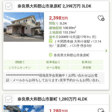
奈良県大和郡山市泉原町 2,398万円 3LDK
2,398
万円
間取り
3LDK
2
建物面積
108.89m
2
土地面積
153.29m
築年月
2008年12月(築17年9ヶ月)
ＪＲ関西本線 大和小泉駅 バス14
分/「泉原町」バス停 停歩5分
奈良県大和郡山市泉原町
2階建て
駐車場あり
駐車2台
システムキッチン
オール電化
所有権
**********************現地見学会実施中！お問い合わせはお電
話・メールからお待ちしております♪見学予約からもお問い合わせ
可能です◎室内大変丁寧にお使いです◎バス停徒歩5分大和小泉駅
へバス利用が便利◎2階洋室は三面採光の為、明るく開放的♪屋根
裏収納・ロフト有！北西角地、道路との高低差がなく、広々とし
奈良県大和郡山市新町 1,280万円 4LDK
た前面道路のためお車の出し入れもスムーズですね♪カーポート1
台付き、雨の日のお出かけも安心ですね◎※2020年頃電気温水器
交換※一部第一種低層・建ぺい50％・容積80％※一部第一種住居・
1,280
万円