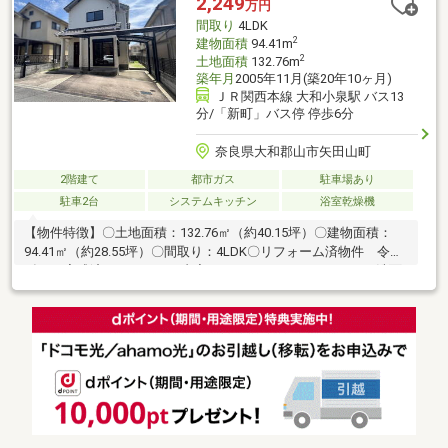
2,249
万円
間取り
4LDK
2
建物面積
94.41m
2
土地面積
132.76m
築年月
2005年11月(築20年10ヶ月)
ＪＲ関西本線 大和小泉駅 バス13
分/「新町」バス停 停歩6分
奈良県大和郡山市矢田山町
2階建て
都市ガス
駐車場あり
駐車2台
システムキッチン
浴室乾燥機
【物件特徴】〇土地面積：132.76㎡（約40.15坪）〇建物面積：
94.41㎡（約28.55坪）〇間取り：4LDK〇リフォーム済物件 令和
8年5月完成済みリフォーム内容：キッチン、ユニットバス、洗面
化粧台、トイレ新規交換、クロス張替、フロアタイル貼り、クッ
ションフロア張替え、ハウスクリーニング、外壁塗装〇駐車場2台
【周辺環境】〇矢田小学校まで約1.7km〇郡山西中学校まで約2.4
km〇ローソン大和郡山新町店まで約500ｍ〇クスリのアオキ大和
郡山新町店まで約1.0 km物件に興味がございましたらお気軽にお
問合せ下さい。福屋不動産販売 大和郡山店 (0120-66-2981)ま
でお気軽にお問い合わせください！