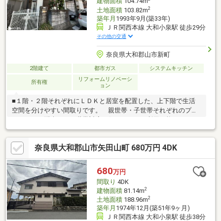
建物面積
104.74m
2
土地面積
103.82m
築年月
1993年9月(築33年)
ＪＲ関西本線 大和小泉駅 徒歩29分
その他の交通
奈良県大和郡山市新町
2階建て
都市ガス
システムキッチン
リフォームリノベーシ
所有権
ョン
■１階・２階それぞれにＬＤＫと居室を配置した、上下階で生活
空間を分けやすい間取りです。 親世帯・子世帯それぞれのプラ
イバシーに配慮した二世帯対応の住まいとして利用可能です。■
各階にキッチン・洗面・トイレを備え、生活動線を分けやすい設
計。 来客時や同居生活でも気兼ねなくお使いいただけます。■
奈良県大和郡山市矢田山町 680万円 4DK
居室は寝室、来客用スペース、趣味部屋など幅広く活用可能。
将来的なライフスタイルの変化にも対応しやすい間取りです。■
収納スペースを各所に配置し、日用品や季節物の整理にも便
680
万円
利。 住空間をすっきり保ちやすい設計です。■駐車スペースも
間取り
4DK
確保されており、日常の車利用にも配慮されています。
2
建物面積
81.14m
2
土地面積
188.96m
築年月
1974年12月(築51年9ヶ月)
ＪＲ関西本線 大和小泉駅 徒歩38分