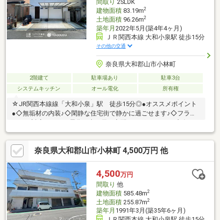
間取り
2SLDK
でご提案します♪◎探して、比べて、カタチにする。
2
建物面積
83.19m
2
土地面積
96.26m
築年月
2022年5月(築4年4ヶ月)
ＪＲ関西本線 大和小泉駅 徒歩15分
その他の交通
奈良県大和郡山市小林町
2階建て
駐車場あり
駐車3台
システムキッチン
オール電化
所有権
☆JR関西本線線「大和小泉」駅 徒歩15分◎●オススメポイント
●◇無垢材の内装♪◇閑静な住宅街で静かに過ごせます♪◇フラッ
ト３５対応のオール電化で火の元の心配がございません♪◇白を
貴重としたおしゃれな外観♪居住中のため、室内のお写真ございま
せんが、内覧可能でございますので、お気軽にお申し付けくださ
奈良県大和郡山市小林町 4,500万円 他
い♪【新築もリノベも比較して、一番納得できる家探しを。】新築
の安心感も、リノベの自由度も。両方を同時に検討できるのが当
社の強みです。予算内でエリアも間取りも欲張りたい方へ、最適
4,500
万円
な住まい方をワンストップでご提案します♪◎探して、比べて、カ
間取り
他
タチにする。
2
建物面積
585.48m
2
土地面積
255.87m
築年月
1991年3月(築35年6ヶ月)
ＪＲ関西本線 大和小泉駅 徒歩15分