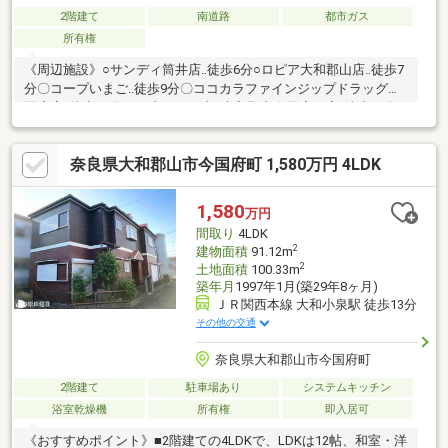
2階建て
南道路
都市ガス
所有権
《周辺施設》○サンディ筒井店‥徒歩6分○ロピア大和郡山店‥徒歩7
分〇コープいまご‥徒歩9分〇ココカラファインジップドラッグ今
国府店‥徒歩10分○セブンイレブン大和郡山今国府町店‥徒歩11分○
ファミリーマート近鉄筒井駅前店‥徒歩11分●片桐小学校‥徒歩23
分●郡山南中学校‥徒歩13分はじめての家探しの方、一度は探した
奈良県大和郡山市今国府町 1,580万円 4LDK
けど決まらなかった…という方も、まずは当社“グローバル不動産
販売”にご相談下さい。予算のご相談はもちろん、不動産購入にま
つわる全てを当社におまかせください。丁寧でわかりやすい説明
1,580
万円
で、安心の不動産購入をお約束いたします。
間取り
4LDK
2
建物面積
91.12m
2
土地面積
100.33m
築年月
1997年1月(築29年8ヶ月)
ＪＲ関西本線 大和小泉駅 徒歩13分
その他の交通
奈良県大和郡山市今国府町
2階建て
駐車場あり
システムキッチン
浴室乾燥機
所有権
即入居可
《おすすめポイント》■2階建ての4LDKで、LDKは12帖、和室・洋