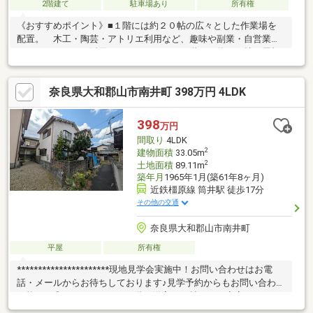
2階建て
駐車場あり
所有権
《おすすめポイント》■１階には約２０帖の広々とした作業場を
配置。 木工・陶芸・アトリエ利用など、趣味や副業・自営業の
スペースとしてご活用いただけます。 ２階には約１８帖の屋根
裏収納（倉庫利用）も備わっており、道具や資材の収納にも困り
ません。■浴室・洗面室が１階にまとまっているため、作業後す
奈良県大和郡山市南井町 398万円 4LDK
ぐに身支度できる動線も便利なポイントです。■駐車スペース1台
分確保済みで、お車をお持ちの方にも安心です。■小学校が近
く、お子様のいるご家庭にとっても住みやすい環境。 道路沿い
398
万円
に位置しており、日常の利便性も良好です。
間取り
4LDK
2
建物面積
33.05m
2
土地面積
89.11m
築年月
1965年1月(築61年8ヶ月)
近鉄橿原線 筒井駅 徒歩17分
その他の交通
奈良県大和郡山市南井町
平屋
所有権
**********************現地見学会実施中！お問い合わせはお電
話・メールからお待ちしております♪見学予約からもお問い合わせ
可能です◎ゆとりの4LDK！2階の洋室は14帖あり、寝室としても
十分な広さです南向きの屋根付き物干しスペースあり！突然の雨