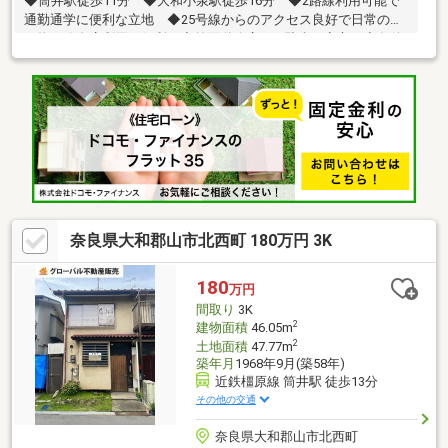
◆筒井駅徒歩11分 ◆大和小泉駅徒歩16分 ◆2路線利用可能で
通勤通学に便利な立地 ◆25号線からのアクセス良好で日常の買
い物や飲食店利用に便利 ◆前面道路広々で駐車も安心 ◆条件
によっては再建築可能
奈良県大和郡山市北西町 180万円 3K
180
万円
間取り
3K
2
建物面積
46.05m
2
土地面積
47.77m
築年月
1968年9月(築58年)
近鉄橿原線 筒井駅 徒歩13分
その他の交通
奈良県大和郡山市北西町