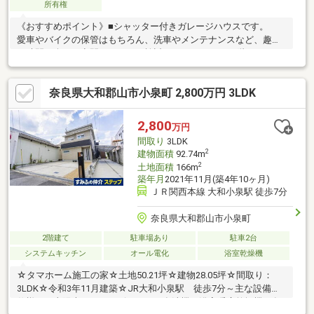
所有権
《おすすめポイント》■シャッター付きガレージハウスです。
愛車やバイクの保管はもちろん、洗車やメンテナンスなど、趣味
の時間を楽しむ空間としてもご検討いただけます。■2階にはLDK
と水回りを配置したシンプルな間取りです。 ウッドデッキへ出
入りできるため、気分転換やくつろぎの時間を過ごす場所として
奈良県大和郡山市小泉町 2,800万円 3LDK
も活用いただけます。 生活空間とガレージを分けた住まいなら
ではの暮らしをご検討ください。■駅徒歩約7分（約555m）の立
地で、現在空家です。 ガレージの広さや動線、室内の雰囲気な
2,800
万円
どを現地でご確認いただき、愛車やバイク、趣味とともに過ごす
間取り
3LDK
新しい暮らしをイメージしてみませんか。
2
建物面積
92.74m
2
土地面積
166m
築年月
2021年11月(築4年10ヶ月)
ＪＲ関西本線 大和小泉駅 徒歩7分
奈良県大和郡山市小泉町
2階建て
駐車場あり
駐車2台
システムキッチン
オール電化
浴室乾燥機
☆タマホーム施工の家☆土地50.21坪☆建物28.05坪☆間取り：
3LDK☆令和3年11月建築☆JR大和小泉駅 徒歩7分～主な設備・
仕様～・太陽光パネル・ビルトイン食洗機・浴室暖房乾燥機・各