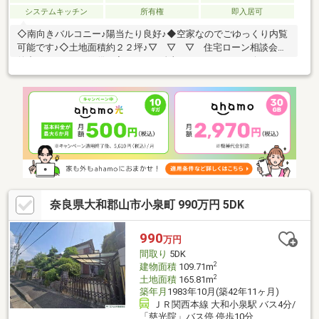
システムキッチン
所有権
即入居可
◇南向きバルコニー♪陽当たり良好♪◆空家なのでごゆっくり内覧
可能です♪◇土地面積約２２坪♪▽ ▽ ▽ 住宅ローン相談会開
催中 ▽ ▽ ▽●借り入れできる金額はいくらまで？●今はどれ
くらいの金利で住宅ローンが組めるの？●銀行によって条件は変
わる？…ｅｔｃ融資可能金額・金利・団体信用生命保険の種類・
その他条件など…。これらは金融機関によって変わってきます。
住宅ローン専門のスタッフが、お客様にぴったりの銀行をご提案
させていただきます♪物件が決まっていなくてもローンの仮審査の
みの受付もしております。住宅ローンにお悩みがあればお気軽に
ご相談くださいませ！
奈良県大和郡山市小泉町 990万円 5DK
990
万円
間取り
5DK
2
建物面積
109.71m
2
土地面積
165.81m
築年月
1983年10月(築42年11ヶ月)
ＪＲ関西本線 大和小泉駅 バス4分/
「慈光院」バス停 停歩10分