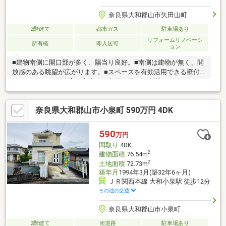
奈良県大和郡山市矢田山町
2階建て
都市ガス
駐車場あり
リフォームリノベーシ
所有権
即入居可
ョン
■建物南側に開口部が多く、陽当り良好。■南側は建物が無く、開
放感のある眺望が広がります。■スペースを有効活用できる壁付
けキッチン。■各洋室、和室には収納が備わり空間をすっきり保
てます。■2階の西側和室、東側洋室は2面採光で開放的。通風も
良好です。■敷地内に屋根付き駐車場1台分あり(車種による)。■駐
奈良県大和郡山市小泉町 590万円 4DK
車場からそのまま玄関に入れる設計のため、雨の日などに便利で
す。■幅員約6mの北側公道に接道しており、お車の出入りもスム
ーズです。■低層住宅が並ぶ第一種低層住居専用地域ですので、
590
万円
落ち着いた住宅街です。■2023年1月リフォーム実施 1階部分の
間取り
4DK
フローリング張替・ガレージ柱改修・その他
2
建物面積
76.54m
2
土地面積
72.73m
築年月
1994年3月(築32年6ヶ月)
ＪＲ関西本線 大和小泉駅 徒歩12分
その他の交通
奈良県大和郡山市小泉町
2階建て
南道路
駐車場あり