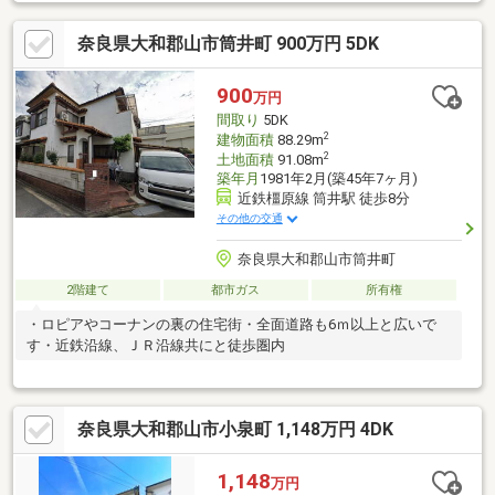
階トイレあり・電動シャッター雨戸（1階南側は手動です）・LDK
と畳コーナー間は間仕切りで仕切ることができます。
奈良県大和郡山市筒井町 900万円 5DK
900
万円
間取り
5DK
2
建物面積
88.29m
2
土地面積
91.08m
築年月
1981年2月(築45年7ヶ月)
近鉄橿原線 筒井駅 徒歩8分
その他の交通
奈良県大和郡山市筒井町
2階建て
都市ガス
所有権
・ロピアやコーナンの裏の住宅街・全面道路も6ｍ以上と広いで
す・近鉄沿線、ＪＲ沿線共にと徒歩圏内
奈良県大和郡山市小泉町 1,148万円 4DK
1,148
万円