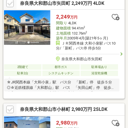
奈良県大和郡山市矢田町 2,249万円 4LDK
もスムーズに完結します☆駐車スペースは2台分あり、大切なお
車を雨から守るカーポート付きです☆広々としたウッドデッキが
あり、休日には家族でティータイムも楽しめます
2,249
万円
間取り
4LDK
2
建物面積
94.41m
2
土地面積
132.76m
築年月
2005年4月(築21年5ヶ月)
ＪＲ関西本線 大和小泉駅 バス10
分/「新町」バス停 停歩5分
奈良県大和郡山市矢田町
2階建て
都市ガス
駐車場あり
駐車2台
システムキッチン
浴室乾燥機
☆JR関西本線「大和小泉」駅 バス分 「新町」停 徒歩５分
◎☆近鉄橿原線「大和郡山」駅 バス 「矢田山町」停 徒歩７
分◎●オススメポイント●◇閑静な住宅地で静かに過ごせます
♪◇「綺麗」と「自由」を両立。リフォーム済みで安心、さらに
手を加える楽しさも♪◇内覧可能ですのでお気軽にお問い合わせ
奈良県大和郡山市小林町 2,980万円 2SLDK
ください♪※駐車台数は車種によります。【新築もリノベも比較し
て、一番納得できる家探しを。】新築の安心感も、リノベの自由
度も。両方を同時に検討できるのが当社の強みです。予算内でエ
2,980
万円
リアも間取りも欲張りたい方へ、最適な住まい方をワンストップ