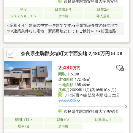
奈良県生駒郡安堵町大字東安堵
平屋
駐車場あり
駐車2台
システムキッチン
所有権
即入居可
○昭和４４年建築の中古一戸建てです♪●商業施設多数の好立地で
す○建築条件なし宅地！新築用地としてもご検討を！●前面道路も
交通量も少ない安全な環境です！○人気の角地物件です！●緑豊か
な環境で落ち着いた住宅街です♪○コンビニ・スーパーも近隣で
す！●駅も徒歩圏内！○交通量少なく安全な環境です！閑静な住宅
奈良県生駒郡安堵町大字西安堵 2,480万円 5LDK
街に立地しています♪現在空き家につき、いつでもご内覧可能です
♪お気軽にご内覧ください！
2,480
万円
間取り
5LDK
2
建物面積
172.45m
2
土地面積
185.46m
築年月
2009年11月(築16年10ヶ月)
ＪＲ関西本線 法隆寺駅 徒歩22分
その他の交通
奈良県生駒郡安堵町大字西安堵
3階建て以上
都市ガス
駐車場あり
駐車2台
所有権