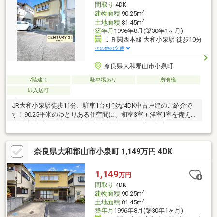
間取り
4DK
2
建物面積
90.25m
2
土地面積
81.45m
築年月
1996年8月(築30年1ヶ月)
ＪＲ関西本線 大和小泉駅 徒歩10分
その他の交通
奈良県大和郡山市小泉町
2階建て
駐車場あり
所有権
即入居可
JR大和小泉駅徒歩11分、駐車1台可能な4DK中古戸建のご紹介で
す！90.25平米のゆとりある住空間に、和室3室＋洋室1室を備えた
使い勝手の良い間取り。全居室収納付きで、お部屋を広くお使い
いただけます。空家につき日程調整もしやすく、実際の広さや住
環境を現地でじっくりご確認いただけます。写真だけでは伝わら
奈良県大和郡山市小泉町 1,149万円 4DK
ない広さや陽当たり、周辺の雰囲気を、ぜひ現地でご確認くださ
い。まずはお気軽に見学予約をどうぞ♪■各種提携銀行ローンあり
奈良県を知り尽くしたスタッフがサポートをいたしますネット掲
1,149
万円
載していない物件もご用意しております。 センチュリー21京奈
間取り
4DK
ホーム株式会社 TEL0120-114-917
2
建物面積
90.25m
2
土地面積
81.45m
築年月
1996年8月(築30年1ヶ月)