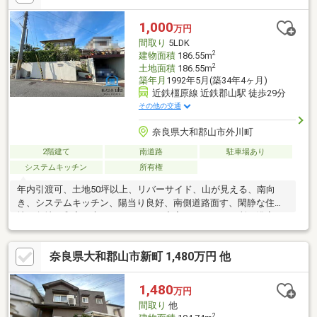
〇ローソン大和郡山新町まで約1100ｍ〇ハッスル5大和郡山店ま
で約1600ｍ〇ドラッグストア木のうたまで約1600ｍ〇産場市場よ
1,000
万円
ってって大和郡山店まで約2300ｍ
間取り
5LDK
2
建物面積
186.55m
2
土地面積
186.55m
築年月
1992年5月(築34年4ヶ月)
近鉄橿原線 近鉄郡山駅 徒歩29分
その他の交通
奈良県大和郡山市外川町
2階建て
南道路
駐車場あり
システムキッチン
所有権
年内引渡可、土地50坪以上、リバーサイド、山が見える、南向
き、システムキッチン、陽当り良好、南側道路面す、閑静な住宅
地、角地、和室、庭、セキュリティ充実、トイレ２ヶ所、浴室１
坪以上、２階建、南面バルコニー、南庭、ＴＶモニタ付インター
ホン、前面棟無、通風良好、眺望良好、平坦地、周辺交通量少な
奈良県大和郡山市新町 1,480万円 他
め、隣家との間隔が大きい
1,480
万円
間取り
他
2