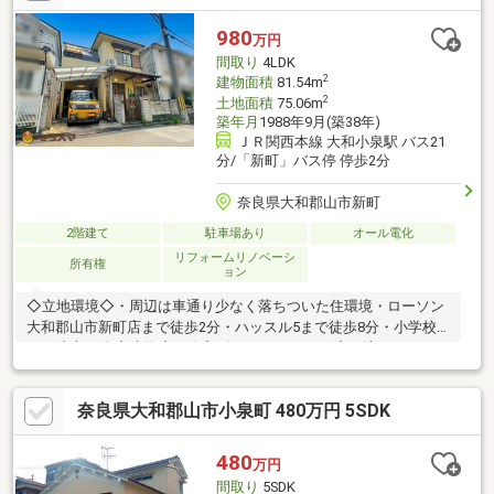
980
万円
間取り
4LDK
2
建物面積
81.54m
2
土地面積
75.06m
築年月
1988年9月(築38年)
ＪＲ関西本線 大和小泉駅 バス21
分/「新町」バス停 停歩2分
奈良県大和郡山市新町
2階建て
駐車場あり
オール電化
リフォームリノベーシ
所有権
ョン
◇立地環境◇・周辺は車通り少なく落ちついた住環境・ローソン
大和郡山市新町店まで徒歩2分・ハッスル5まで徒歩8分・小学校
まで徒歩15分◇建物◇・令和3年3月リフォーム済 (主なリフォ
ーム内容 システムキッチン、ユニットバス、トイレ入替 クロ
ス張替え、防蟻処理、火災警報器取付、外壁補修 等）・全居室
奈良県大和郡山市小泉町 480万円 5SDK
収納スペース付・駐車1台(車種制限有)◆◆◆物件見学【随時】受
付中◆◆◆物件見学ご希望は、事前にご予約をお願い致します。
平日ご希望のお客様もご相談下さい♪◆ご予約は電話またはメー
480
万円
ルで！◆TEL：0120-740-158MAIL：info@narasuma.jp
間取り
5SDK