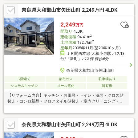
でも安心して洗濯物が干せます。脱衣室に勝手口があるので、洗
奈良県大和郡山市矢田山町 2,249万円 4LDK
濯物干しスペースまですぐ行けます！※増築未登記部分あり ※築年
数不詳につき記載している内容と異なります。 ※本物件は二階建
てですが、増築部分が未登記のため、登記簿上の表示に基づき平
2,249
万円
屋として掲載しております。
間取り
4LDK
2
建物面積
94.41m
2
土地面積
132.76m
築年月
2005年11月(築20年10ヶ月)
ＪＲ関西本線 大和小泉駅 バス13
分/「新町」バス停 停歩6分
奈良県大和郡山市矢田山町
2階建て
都市ガス
駐車場あり
システムキッチン
オール電化
所有権
【リフォーム内容】キッチン・お風呂・トイレ・洗面・クロス貼
替え・コンロ新品・フロアタイル貼替え・室内クリーニング・シ
ロアリ点検建具交換・外壁塗装
奈良県大和郡山市矢田山町 2,249万円 4LDK