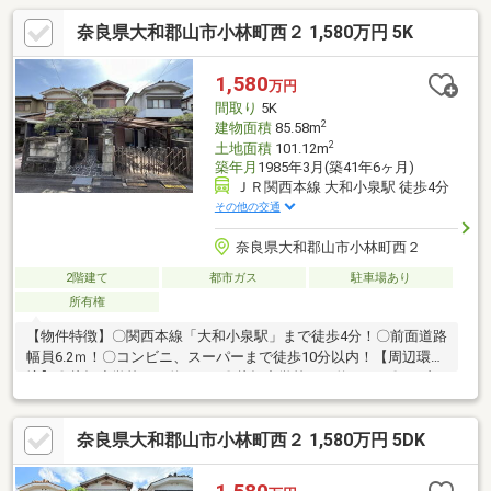
奈良県大和郡山市小林町西２ 1,580万円 5K
1,580
万円
間取り
5K
2
建物面積
85.58m
2
土地面積
101.12m
築年月
1985年3月(築41年6ヶ月)
ＪＲ関西本線 大和小泉駅 徒歩4分
その他の交通
奈良県大和郡山市小林町西２
2階建て
都市ガス
駐車場あり
所有権
【物件特徴】〇関西本線「大和小泉駅」まで徒歩4分！〇前面道路
幅員6.2ｍ！〇コンビニ、スーパーまで徒歩10分以内！【周辺環
境】〇片桐小学校まで約1.5km〇片桐中学校まで約1.2km〇セブン
イレブン大和郡山小林町西店まで約100ｍ〇ファミリーマートJR
大和小泉駅前店まで約380ｍ〇スーパーセンタートライアル大和
奈良県大和郡山市小林町西２ 1,580万円 5DK
小泉店まで約470ｍご物件に少しでもご興味持たれましたら、福
屋不動産販売 大和郡山店 (0120-66-2981)までお気軽にお問い
合わせください！