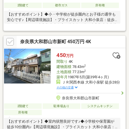
2階建て
都市ガス
所有権
【おすすめポイント】◆小・中学校が徒歩圏内とお子様の通学も
安心です♪【周辺環境施設】・プライスカット 大和小泉店：徒歩
約13分・ローソン 大和郡山小泉店：徒歩約14分・大和郡山市立片
桐中学校：徒歩約17分・大和郡山市立 西田中保育園：徒歩約9
分・大和郡山西田中郵便局：徒歩約7分・アピタ大和郡山店：徒歩
奈良県大和郡山市新町 450万円 4K
約20分・コーナン大和郡山店：徒歩約23分・大和郡山市立片桐西
小学校：徒歩約16分・ハッスル５ 大和郡山店：徒歩約18分ご覧い
ただきありがとうございます♪是非お気軽にお問い合わせください
450
万円
♪
間取り
4K
2
建物面積
78.43m
2
土地面積
77.23m
築年月
1987年5月(築39年4ヶ月)
ＪＲ関西本線 大和小泉駅 徒歩28分
その他の交通
奈良県大和郡山市新町
2階建て
駐車場あり
システムキッチン
所有権
【おすすめポイント】◆室内状態良好です♪◆小学校や保育園が
徒歩10分圏内♪【周辺環境施設】・プライスカット 大和小泉店：