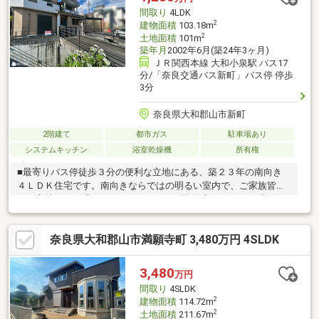
建ぺい60％・容積200％
間取り
4LDK
2
建物面積
103.18m
2
土地面積
101m
築年月
2002年6月(築24年3ヶ月)
ＪＲ関西本線 大和小泉駅 バス17
分/「奈良交通バス新町」バス停 停歩
3分
奈良県大和郡山市新町
2階建て
都市ガス
駐車場あり
システムキッチン
浴室乾燥機
所有権
■最寄りバス停徒歩３分の便利な立地にある、築２３年の南向き
４ＬＤＫ住宅です。南向きならではの明るい室内で、ご家族皆さ
まが心地よくお過ごしいただけます。■開放感のあるオープンキ
ッチンにはシステムキッチンを採用し、グリルも備えているた
め、毎日の料理も快適。浴室には暖房乾燥機を設置しており、雨
奈良県大和郡山市満願寺町 3,480万円 4SLDK
の日のお洗濯や寒い時期の入浴にも便利です。洗面はシャワー付
き洗面台で、朝の身支度もスムーズに行えます。■各居室にはク
ローゼットがあり、収納スペースも確保。カーポート付きの駐車
3,480
万円
スペースは１台分あり、大切なお車を雨や日差しから守れます。
間取り
4SLDK
■暮らしやすい設備と便利な立地を兼ね備えた住まいです♪
2
建物面積
114.72m
2
土地面積
211.67m