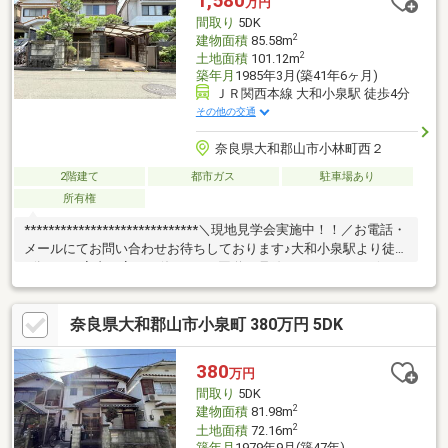
1,580
万円
間取り
5DK
2
建物面積
85.58m
2
土地面積
101.12m
築年月
1985年3月(築41年6ヶ月)
ＪＲ関西本線 大和小泉駅 徒歩4分
その他の交通
奈良県大和郡山市小林町西２
2階建て
都市ガス
駐車場あり
所有権
*****************************＼現地見学会実施中！！／お電話・
メールにてお問い合わせお待ちしております♪大和小泉駅より徒歩
4分5DK・室内丁寧にお使いです♪国道25号線へのアクセス至便で
す通勤通学や休日のおでかけにも便利な立地ですね◎徒歩圏内に
スーパー・コンビニがあり買物至便前面道路6ｍ以上！駐車場1台
奈良県大和郡山市小泉町 380万円 5DK
可能・カーポート付きでお車を雨から守ります空家につき内覧可
能！お気軽にお問い合わせください
♪♪*****************************
380
万円
間取り
5DK
2
建物面積
81.98m
2
土地面積
72.16m
築年月
1979年9月(築47年)