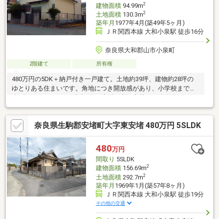
2
建物面積
94.99m
2
土地面積
130.3m
築年月
1977年4月(築49年5ヶ月)
ＪＲ関西本線 大和小泉駅 徒歩16分
奈良県大和郡山市小泉町
2階建て
所有権
480万円の5DK＋納戸付き一戸建て。土地約39坪、建物約28坪の
ゆとりある住まいです。角地につき開放感があり、小学校まで徒
歩5分、スーパーまで徒歩5分と生活便利な立地。ご自身でお好み
にリフォームしてお住まいいただくのはもちろん、賃貸用として
の活用もご検討いただけます。手頃な価格で戸建てをお探しの方
奈良県生駒郡安堵町大字東安堵 480万円 5SLDK
はぜひご覧ください。
480
万円
間取り
5SLDK
2
建物面積
156.69m
2
土地面積
292.7m
築年月
1969年1月(築57年8ヶ月)
ＪＲ関西本線 大和小泉駅 徒歩19分
その他の交通