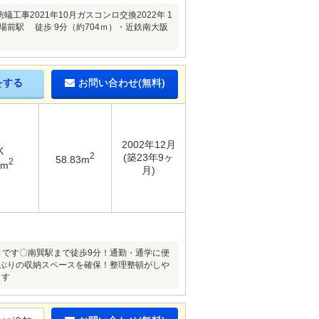
工事2021年10月ガスコンロ交換2022年 1
市場前駅 徒歩 9分（約704ｍ）・近鉄南大阪
をする
お問い合わせ(無料)
2002年12月
K
2
(築23年9ヶ
58.83m
2
9m
月)
広さです〇南巽駅まで徒歩9分！通勤・通学に便
っぷりの収納スペースを確保！整理整頓がしや
ます