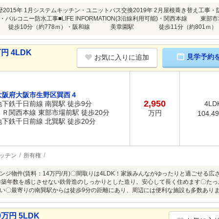
2015年 1月システムキッチン・ユニットバス交換2019年 2月屋根葺き替え工事・防蟻
バルコニー防水工事■LIFE INFORMATION(3沿線利用可能)・関西本線 東部
 徒歩10分（約778ｍ）・阪和線 美章園駅 徒歩11分（約801ｍ）
円 4LDK
見学予約
お気に入りに追加
大阪府大阪市生野区巽西４
2,950
地下鉄千日前線 南巽駅 徒歩9分
4LD
ＪＲ関西本線 東部市場前駅 徒歩20分
万円
104.4
地下鉄千日前線 北巽駅 徒歩20分
ッチン
所有権
ンジ物件(賃料：14万円/月)〇間取りは4LDK！家族みんながゆったりと過ごせる
〇築年数を感じさせない鉄骨造のしっかりとした造り。安心して長く住めます〇た
い〇最寄りの南巽駅からは徒歩9分の距離にあり、周辺には便利な施設も多数あり
万円 5LDK