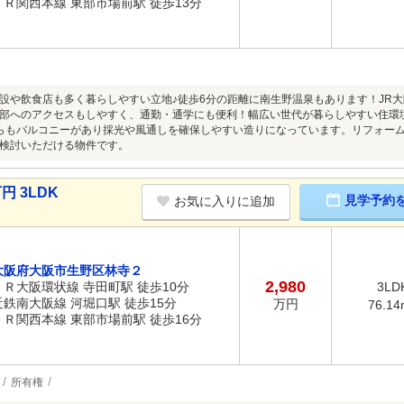
ＪＲ関西本線 東部市場前駅 徒歩13分
設や飲食店も多く暮らしやすい立地♪徒歩6分の距離に南生野温泉もあります！JR大
部へのアクセスもしやすく、通勤・通学にも便利！幅広い世代が暮らしやすい住環境で
らもバルコニーがあり採光や風通しを確保しやすい造りになっています。リフォー
検討いただける物件です。
円 3LDK
見学予約
お気に入りに追加
大阪府大阪市生野区林寺２
2,980
ＪＲ大阪環状線 寺田町駅 徒歩10分
3LD
近鉄南大阪線 河堀口駅 徒歩15分
万円
76.14
ＪＲ関西本線 東部市場前駅 徒歩16分
所有権