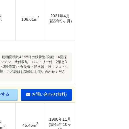
K
2021年4月
2
106.01m
2
(築5年5ヶ月)
m
建物面積約42.95坪の鉄骨造3階建・4面採
キッチン、造付収納・パントリー付・2階と3
・3階洋室)・食洗機・浄水器・IHコンロ・シ
の詳細・ご相談はお気軽にお問い合わせくださ
をする
お問い合わせ(無料)
1980年11月
K
2
(築45年10ヶ
45.45m
2
5m