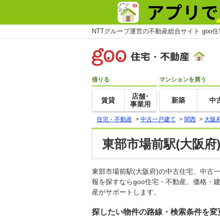
NTTグループ運営の不動産総合サイト goo
借りる
マンションを買う
店舗･
賃貸
新築
中
事業用
住宅・不動産
>
中古一戸建て
>
関西
>
大阪
東部市場前駅(大阪府
東部市場前駅(大阪府)の中古住宅、中
報を探すならgoo住宅・不動産。価格・
産がサポートします。
探したい物件の路線・検索条件を変