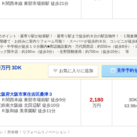
ＪＲ関西本線 東部市場前駅 徒歩21分
めポイント・最寄り駅が始発駅！・最寄り駅まで徒歩約８分の駅近物件！・１階倉
階建て・お好みに室内リフォーム可能！・スーパーが徒歩約８分、コンビニが徒歩
小・中学校が徒歩１０分圏内■周辺施設案内・万代巽西店：約550ｍ（徒歩8分）・ロ
ッグ巽中店：約190ｍ（徒歩3分）・生野巽郵便局：約700ｍ（徒歩10分） 等
万円 3DK
見学予約
お気に入りに追加
大阪府大阪市東住吉区桑津３
2,180
ＪＲ関西本線 東部市場前駅 徒歩9分
3DK
近鉄南大阪線 北田辺駅 徒歩10分
万円
63.98
ＪＲ阪和線 美章園駅 徒歩11分
ン
所有権
リフォームリノベーション