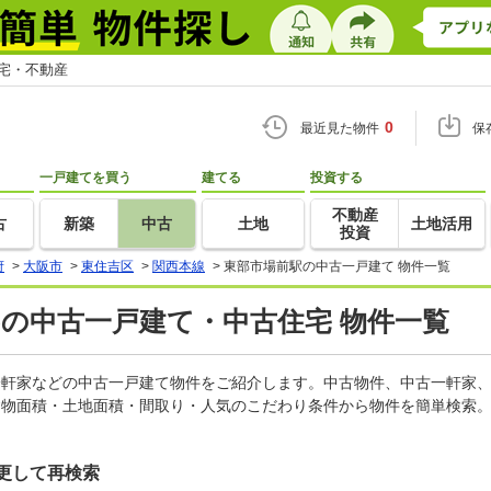
住宅・不動産
0
最近見た物件
保
一戸建てを買う
建てる
投資する
不動産
古
新築
中古
土地
土地活用
投資
府
>
大阪市
>
東住吉区
>
関西本線
>
東部市場前駅の中古一戸建て 物件一覧
)の中古一戸建て・中古住宅 物件一覧
古一軒家などの中古一戸建て物件をご紹介します。中古物件、中古一軒家
建物面積・土地面積・間取り・人気のこだわり条件から物件を簡単検索。
更して再検索