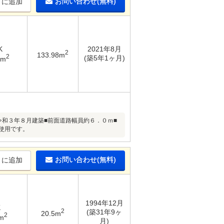
お問い合わせ(無料)
りに追加
K
2021年8月
2
133.98m
2
(築5年1ヶ月)
4m
令和３年８月建築■前面道路幅員約６．０ｍ■
使用です。
お問い合わせ(無料)
りに追加
1994年12月
K
2
(築31年9ヶ
20.5m
2
m
月)