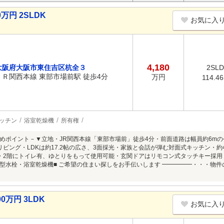
万円 2SLDK
お気に入
4,180
大阪府大阪市東住吉区杭全３
2SL
ＪＲ関西本線 東部市場前駅 徒歩4分
万円
114.4
ッチン
浴室乾燥機
所有権
めポイント－▼立地・JR関西本線「東部市場前」徒歩4分・前面道路は幅員約6mの公
リビング・LDKは約17.2帖の広さ、3面採光・家族と会話が弾む対面式キッチン・約4
・2階にトイレ有、ゆとりをもって使用可能・玄関ドアはリモコン式タッチキー採用
型水栓・浴室乾燥機■ ご希望の住まい探しをお手伝いします ━━━━━・・・物
0万円 3LDK
お気に入