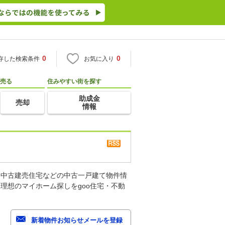
0
0
存した検索条件
お気に入り
売る
住みやすい街を探す
助成金
売却
情報
、中古建売住宅などの中古一戸建て物件情
理想のマイホーム探しをgoo住宅・不動