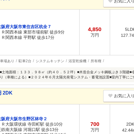
お気に入
大阪府大阪市東住吉区杭全７
4,850
5LD
ＪＲ関西本線 東部市場前駅 徒歩9分
万円
127.7
ＪＲ関西本線 平野駅 徒歩17分
車場あり
駐車2台
システムキッチン
浴室乾燥機
所有権
■土地面積：１３３．９８㎡（約４０．５２坪）■木造合金メッキ鋼板ぶき３階建■
り（車種による）■２０２４年６月太陽光発電システム・蓄電池設置■室内丁寧にご
 2DK
お気に入
大阪府大阪市生野区林寺２
700
ＪＲ大阪環状線 寺田町駅 徒歩10分
2D
近鉄南大阪線 河堀口駅 徒歩13分
万円
42.44