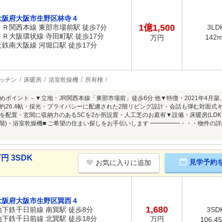
大阪府大阪市生野区林寺４
1億1,500
ＪＲ関西本線 東部市場前駅 徒歩7分
3LD
ＪＲ大阪環状線 寺田町駅 徒歩17分
142
万円
近鉄南大阪線 河堀口駅 徒歩17分
ッチン
床暖房
浴室乾燥機
所有権
めポイント－▼立地・JR関西本線「東部市場前」徒歩6分 他▼特徴・2021年4月築、
々約26.4帖・採光・プライバシーに配慮された2階リビング設計・会話も弾む対面式
を配置・玄関に収納力のあるSCを2か所設置・人工芝のお庭有▼設備・床暖房(LDK
1階)・浴室乾燥機■ ご希望の住まい探しをお手伝いします ━━━━━・・・物件
円 3SDK
見学予約
お気に入りに追加
大阪府大阪市生野区巽西４
1,680
地下鉄千日前線 南巽駅 徒歩8分
3SD
地下鉄千日前線 北巽駅 徒歩18分
万円
106.4