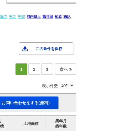
法隆寺
王寺
三郷
河内堅上
高井田
柏原
志紀
この条件を保存
1
2
3
次へ
表示件数
・お問い合わせをする(無料)
り
築年月
土地面積
積
築年数