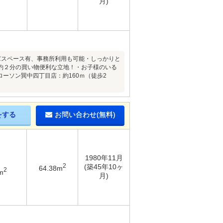
月)
庫スペース有、事務所利用も可能・しっかりと
約２分の買い物便利な立地！・お子様のいる
ーソン巽中四丁目店：約160ｍ（徒歩2
をする
お問い合わせ(無料)
1980年11月
2
(築45年10ヶ
64.38m
2
m
月)