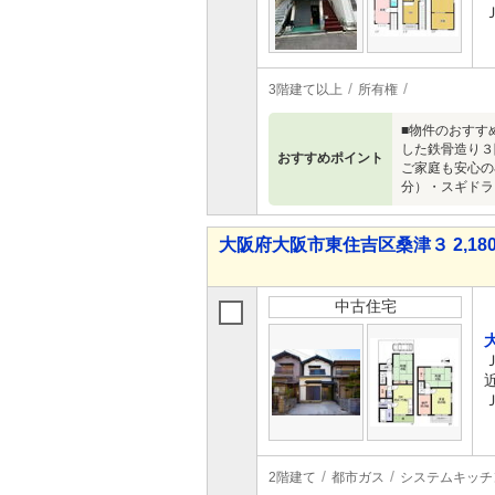
3階建て以上
所有権
■物件のおすす
した鉄骨造り３
おすすめポイント
ご家庭も安心の
分）・スギドラ
大阪府大阪市東住吉区桑津３ 2,180
中古住宅
2階建て
都市ガス
システムキッチ