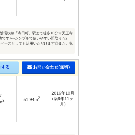
阪環状線「寺田町」駅まで徒歩10分☆天王寺
す♪---シンプルで使いやすい間取り☆2
ムベースとしても活用いただけます◎また、収
をする
お問い合わせ(無料)
2016年10月
K
2
(築9年11ヶ
51.94m
2
m
月)