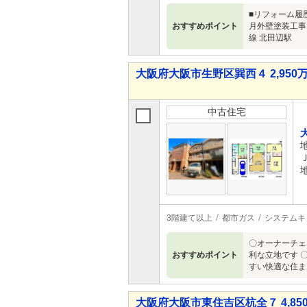
■リフォーム履歴
おすすめポイント
月外壁塗装工事・
線 北田辺駅
大阪府大阪市生野区巽西４ 2,950万
中古住宅
3階建て以上
都市ガス
システムキ
〇オーナーチェ
おすすめポイント
利な立地です 
すい快適な住ま
大阪府大阪市東住吉区杭全７ 4,850