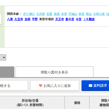
関西本線：
月ケ瀬口
大河原
笠置
加茂
木津
平城山
奈良
郡山
大和小泉
八尾
久宝寺
加美
平野
東部市場前
天王寺
新今宮
今宮
ＪＲ難波
間取り図付き表示
お気に入りに追加
資料請求
所在地/交通
間取
価格
（駅/バス 所要時間）
建物面