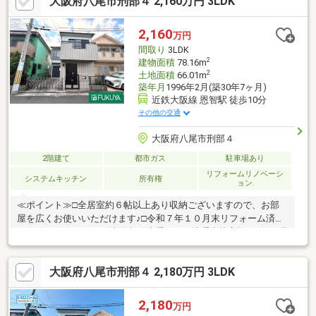
大阪府八尾市刑部４ 2,160万円 3LDK
様の通学にも安心です♪。・☆・。・☆・。・☆・。・☆・。・
☆・。・☆・。・☆・
2,160
万円
間取り
3LDK
2
建物面積
78.16m
2
土地面積
66.01m
築年月
1996年2月(築30年7ヶ月)
近鉄大阪線 恩智駅 徒歩10分
その他の交通
大阪府八尾市刑部４
2階建て
都市ガス
駐車場あり
リフォームリノベーシ
システムキッチン
所有権
ョン
≪ポイント≫□全居室約６帖以上あり収納ございますので、お部
屋を広くお使いいただけます♪□令和７年１０月末リフォーム済み
（システムキッチン・洗面台・洗濯パン・洗濯水栓交換/クロス張
替/ＣＦ張替/ＴＶモニターホン取替/ＬＤＫフロアタイル上張/バル
コニー防水塗装/ハウスクリーニング）≪周辺環境≫八尾市立刑部
大阪府八尾市刑部４ 2,180万円 3LDK
小学校：徒歩約6分（450ｍ）八尾市立曙川南中学校：徒歩約8分
（620ｍ）セブンイレブン八尾柏村町三丁目店：徒歩約8分（590
ｍ）
2,180
万円