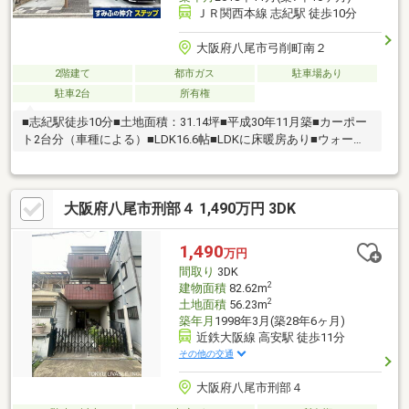
ＪＲ関西本線 志紀駅 徒歩10分
大阪府八尾市弓削町南２
2階建て
都市ガス
駐車場あり
駐車2台
所有権
■志紀駅徒歩10分■土地面積：31.14坪■平成30年11月築■カーポー
ト2台分（車種による）■LDK16.6帖■LDKに床暖房あり■ウォーク
インクローゼットあり
大阪府八尾市刑部４ 1,490万円 3DK
1,490
万円
間取り
3DK
2
建物面積
82.62m
2
土地面積
56.23m
築年月
1998年3月(築28年6ヶ月)
近鉄大阪線 高安駅 徒歩11分
その他の交通
大阪府八尾市刑部４