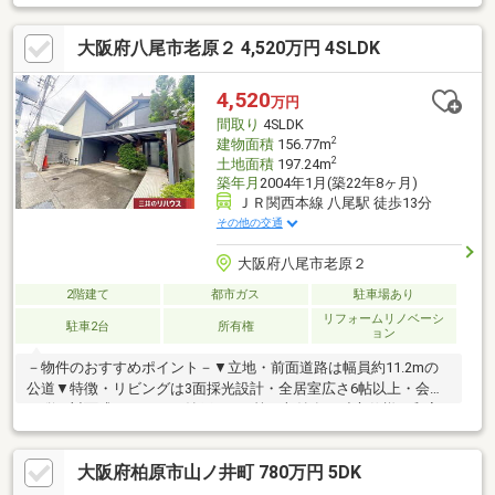
約21分■周辺施設ニューヤマザキデイリーストア 八尾神宮寺店ま
で約490ｍ万代 八尾曙川店まで約620ｍACROSS PLAZA(アクロス
大阪府八尾市老原２ 4,520万円 4SLDK
プラザ)八尾まで約640ｍ柏原市役所まで約2810ｍ神宮寺四丁目公
園まで約740ｍ◎見学カレンダーから予約できます◎赤い見学ボ
タンをクリック♪お電話でのお問い合わせもお待ちして おりま
4,520
万円
す！
間取り
4SLDK
2
建物面積
156.77m
2
土地面積
197.24m
築年月
2004年1月(築22年8ヶ月)
ＪＲ関西本線 八尾駅 徒歩13分
その他の交通
大阪府八尾市老原２
2階建て
都市ガス
駐車場あり
リフォームリノベーシ
駐車2台
所有権
ョン
－物件のおすすめポイント－▼立地・前面道路は幅員約11.2mの
公道▼特徴・リビングは3面採光設計・全居室広さ6帖以上・会話
が弾む対面式キッチン・納戸やWIC等の収納有・独立仕様の和室
約8.0帖・2階にキッチンやシャワールーム有、2世帯住宅としても
利用可能・バルコニー2ヶ所設置・駐車2台可能(車種による)▼内
大阪府柏原市山ノ井町 780万円 5DK
外装リフォーム履歴【2021年10月】外壁・屋根塗装【2024年9
月】UB・トイレ交換※間取りは4SLDKと記載ありますが4SLDK+K