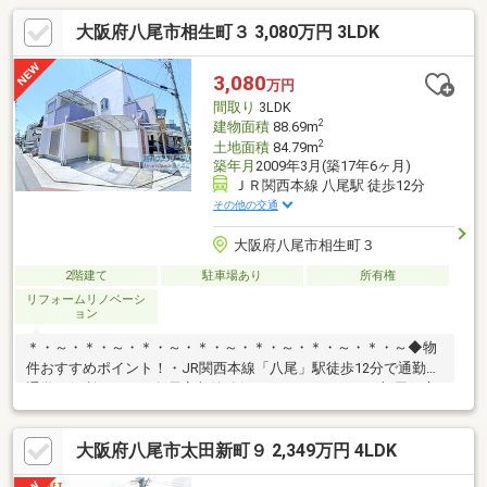
大阪府八尾市相生町３ 3,080万円 3LDK
3,080
万円
間取り
3LDK
2
建物面積
88.69m
2
土地面積
84.79m
築年月
2009年3月(築17年6ヶ月)
ＪＲ関西本線 八尾駅 徒歩12分
その他の交通
大阪府八尾市相生町３
2階建て
駐車場あり
所有権
リフォームリノベーシ
ョン
＊・～・＊・～・＊・～・＊・～・＊・～・＊・～・＊・～◆物
件おすすめポイント！・JR関西本線「八尾」駅徒歩12分で通勤、
通学に便利です！・各居室収納確保されていますのでお部屋を広
く使えます♪・LDK広々20.2帖♪日々を快適にお過ごしいただけま
す♪◆リフォーム時期(2026年3月)・全室クロス張替・外観、バル
大阪府八尾市太田新町９ 2,349万円 4LDK
コニー塗装・キッチンコンロ取付・洗濯パン取付・ハウスクリー
ニング・防蟻工事施工ハウスフリーダムは【東証スタンダード上