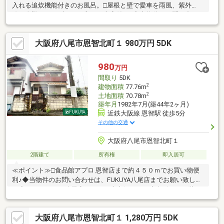
入れる追炊機能付きのお風呂。□屋根と壁で愛車を雨風、紫外
線、盗難、いたずらから守れる車庫付き♪◆当物件のお問い合わ
せは、FUKUYA八尾店までお願い致します◆ＦＵＫＵＹＡ八尾店
はアリオ南東側フコク生命ビルの１階です。お電話、メール、ご
大阪府八尾市恩智北町１ 980万円 5DK
来店随時受付中です。ネット未掲載物件やこれから売り出し予定
の情報も豊富にございますのでまずはご希望条件をお聞かせくだ
さい。お気軽にご来店お待ちしております。
980
万円
間取り
5DK
2
建物面積
77.76m
2
土地面積
70.78m
築年月
1982年7月(築44年2ヶ月)
近鉄大阪線 恩智駅 徒歩5分
その他の交通
大阪府八尾市恩智北町１
2階建て
所有権
即入居可
≪ポイント≫□食品館アプロ 恩智店まで約４５０ｍでお買い物便
利♪◆当物件のお問い合わせは、FUKUYA八尾店までお願い致しま
す◆ＦＵＫＵＹＡ八尾店はアリオ南東側フコク生命ビルの１階で
す。お電話、メール、ご来店随時受付中です。ネット未掲載物件
やこれから売り出し予定の情報も豊富にございますのでまずはご
大阪府八尾市恩智北町１ 1,280万円 5DK
希望条件をお聞かせください。ご来店お待ちしております。