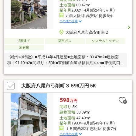
2
土地面積
80.47m
築年月
2002年4月(築24年5ヶ月)
近鉄大阪線 高安駅 徒歩6分
その他の交通
大阪府八尾市高安町南２
2階建て
都市ガス
システムキッチン
所有権
《物件の特徴》■平成14年4月建築■土地面積：80.47m2■建物面
積：91.10m2■間取り：5DK■東側前面道路幅員約4.4m■東側間口
約4.6m■カースペース1台分有(車種による制限有）■室内丁寧に使
用されております《周辺環境》・ファミリーマート八尾高安町店
まで徒歩6分(約420ｍ)・サンディ八尾高安店まで徒歩4分(約290
大阪府八尾市弓削町３ 598万円 5K
ｍ)・ライフフォート高安店まで徒歩4分(約310ｍ)・八尾教興寺郵
便局まで徒歩8分(約600ｍ)・高安西小学校まで徒歩10分(約790
ｍ)・曙川中学校まで徒歩14分(約1050ｍ)■物件のお問い合わせは
598
万円
担当：鍛冶谷までお願いいたします
間取り
5K
2
建物面積
58.89m
2
土地面積
47.49m
築年月
1983年8月(築43年1ヶ月)
ＪＲ関西本線 志紀駅 徒歩7分
その他の交通