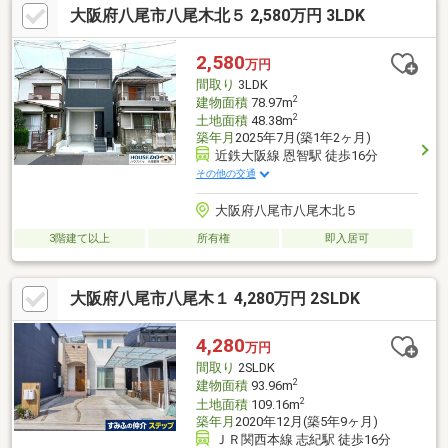
大阪府八尾市八尾木北５ 2,580万円 3LDK
変更(1階和室→LDK・2階和室→洋室)◆当物件のお問い合わせ
は、FUKUYA八尾店までお願い致します◆ＦＵＫＵＹＡ八尾店は
アリオ南東側フコク生命ビルの１階です。お電話、メール、ご来
2,580
万円
店随時受付中です。まずはご希望条件をお聞かせください。ご来
間取り
3LDK
店お待ちしております。
2
建物面積
78.97m
2
土地面積
48.38m
築年月
2025年7月(築1年2ヶ月)
近鉄大阪線 恩智駅 徒歩16分
その他の交通
大阪府八尾市八尾木北５
3階建て以上
所有権
即入居可
大阪府八尾市八尾木１ 4,280万円 2SLDK
4,280
万円
間取り
2SLDK
2
建物面積
93.96m
2
土地面積
109.16m
築年月
2020年12月(築5年9ヶ月)
ＪＲ関西本線 志紀駅 徒歩16分