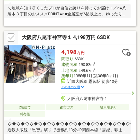
＼地域を知り尽くしたプロが自信と誇りを持ってお届け！／○●八
尾木３丁目のおススメPOINT●○■全居室が6帖以上と、ゆったりと
した室内空間を確保した間取りです。■L字型キッチンで、ダイニ
ングスペースを広く有効に活用できます。■南に広がるバルコニ
ーが、室内に自然光と爽やかな風通しを運びます。■6DKとお部屋
大阪府八尾市神宮寺１ 4,198万円 6SDK
数が多く、ご家族それぞれで過ごす時間を大切にできる間取りで
す。■徒歩圏にお買物施設が多数そろう、便利な住環境♪ サンデ
ィ八尾木店：徒歩10分 セブンイレブン八尾八尾木東3丁目店：
4,198
万円
徒歩7分 スーパードラッグシグマ八尾高美店：徒歩7分 アクロ
間取り
6SDK
スプラザ八尾：徒歩14分 …他多数！
2
建物面積
190.82m
2
土地面積
249.67m
築年月
1988年1月(築38年8ヶ月)
近鉄大阪線 恩智駅 徒歩13分
その他の交通
大阪府八尾市神宮寺１
2階建て
都市ガス
駐車場あり
所有権
◇◆◇◆◇◇◆◇◆◇◇◆◇◆◇◇◆◇◆◇◇◆◇◆◇◇◆◇◆◇
近鉄大阪線「恩智」駅まで徒歩約13分JR関西本線「志紀」駅まで
徒歩約14分●南高安小学校まで徒歩約20分●南高安中学校まで徒歩