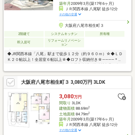
築年月
2009年3月(築17年6ヶ月)
ＪＲ関西本線 八尾駅 徒歩12分
その他の交通
大阪府八尾市相生町３
2階建て
システムキッチン
所有権
リフォームリノベーシ
即入居可
ョン
◆JR関西本線「八尾」駅まで徒歩１２分（約９６０ｍ）☆◆ＬＤ
Ｋ２０帖以上！全居室６帖以上☆◆ロフト収納付き☆――――＊
――――＊――――＊――――＊――――■八尾市全域の物件情報取り扱
い可能！■ハウスフリーダムは【東証スタンダード上場企業】で
す☆■物件多数揃えております！是非店頭へお越し下さい♪■頭金
大阪府八尾市相生町３ 3,080万円 3LDK
０円のフルローンが可能です♪■お客様のライフプランに沿った物
件をご提案させて頂きます☆■不動産購入や住宅ローンについて
お気軽にお問合せ下さい♪■ご来店の際は、店舗横に駐車スペース
3,080
万円
４台分ございます♪■八尾市の【中古戸建】ならハウスフリーダム
間取り
3LDK
八尾店 +o☆*.+o◇
2
建物面積
88.69m
2
土地面積
84.79m
築年月
2009年3月(築17年6ヶ月)
ＪＲ関西本線 八尾駅 徒歩12分
その他の交通