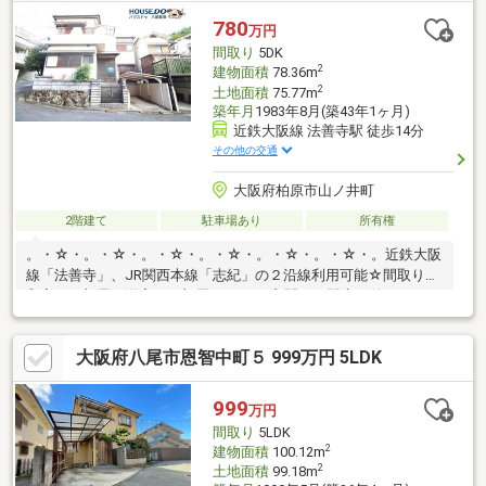
です。■ ご希望の住まい探しをお手伝いします ━━━━━・・・
780
万円
物件の詳細・ご相談はお気軽にお問い合わせください。
間取り
5DK
2
建物面積
78.36m
2
土地面積
75.77m
築年月
1983年8月(築43年1ヶ月)
近鉄大阪線 法善寺駅 徒歩14分
その他の交通
大阪府柏原市山ノ井町
2階建て
駐車場あり
所有権
。・☆・。・☆・。・☆・。・☆・。・☆・。・☆・。近鉄大阪
線「法善寺」、JR関西本線「志紀」の２沿線利用可能☆間取りは
和室が３部屋、洋室が２部屋の５DK！玄関には門扉が付いていま
すので、お子様やペットの飛び出し防止になります！西側と南側
の２面バルコニーで洗濯物干場にも困りません♪・ファミリーマー
大阪府八尾市恩智中町５ 999万円 5LDK
ト柏原平野店‥徒歩１１分・ファミリーマート法善寺駅東店‥徒歩
１３分・ほっかほっか亭法善寺店‥徒歩１２分・フレッシュマーケ
ットアオイ柏原法善寺駅前店‥徒歩１４分・柏原市立堅下北小学
999
万円
校‥徒歩８分・柏原市立堅下北中学校‥徒歩１１分。・☆・。・
間取り
5LDK
☆・。・☆・。・☆・。・☆・。・☆・。
2
建物面積
100.12m
2
土地面積
99.18m