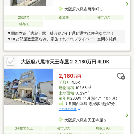
大阪府八尾市弓削町３
2階建て
南道路
都市ガス
所有権
▼関西本線「志紀」駅 徒歩約7分！通勤通学に便利な立地！
▼5Kと部屋数豊富な為、家族それぞれプライベート空間を確保で
きます！▼各居室約4.5～6帖と使い勝手の良いサイズ！▼南・北
両面ベランダにつき陽当り通風良好！▼1階に水回り設備が集約！
歳を重ねても住み続けやすい間取り！▼2階にもトイレ有！朝の混
大阪府八尾市天王寺屋２ 2,180万円 4LDK
雑時もすぐ使えて便利！▼周辺環境ライフ志紀店 徒歩約7分万代
志紀店 徒歩約8分セブンイレブン八尾弓削町店 徒歩約4分ファ
ミリーマート八尾天王寺屋店 徒歩約5分ウエルシア八尾志紀店
2,180
万円
徒歩約5分※私道負担有（調査中）※前道は非該当道路（再建築不
間取り
4LDK
可）
2
建物面積
102.66m
2
土地面積
58.29m
築年月
2008年11月(築17年10ヶ月)
ＪＲ関西本線 志紀駅 徒歩7分
その他の交通
大阪府八尾市天王寺屋２
3階建て以上
都市ガス
駐車場あり