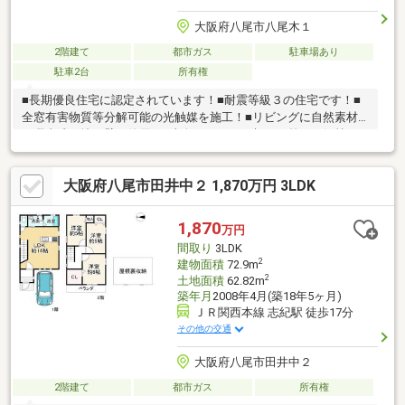
大阪府八尾市八尾木１
2階建て
都市ガス
駐車場あり
駐車2台
所有権
■長期優良住宅に認定されています！■耐震等級３の住宅です！■
全窓有害物質等分解可能の光触媒を施工！■リビングに自然素材
の珊瑚礁の塗り壁を使用！■東向きのため、朝日が差して気持ち
が良いです。■カースペースで自宅用プール等も可能です。■バル
コニーは南からの日差しもしっかり入って洗濯物をカラッと干せ
大阪府八尾市田井中２ 1,870万円 3LDK
ます。■ダイレックス八尾高美店 徒歩6分！(約460m)■令和２年
１２月建築！！■土地面積 ３３．０２坪！■建物面積 ２８．４
２坪！■ＬＤＫ 約１５．６帖！■室内大変丁寧にお使いです！
1,870
万円
■カースペース駐車２台可（車種による）■前面道路幅員：約５．
間取り
3LDK
０ｍ
2
建物面積
72.9m
2
土地面積
62.82m
築年月
2008年4月(築18年5ヶ月)
ＪＲ関西本線 志紀駅 徒歩17分
その他の交通
大阪府八尾市田井中２
2階建て
都市ガス
所有権