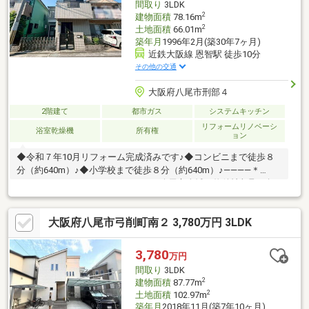
間取り
3LDK
2
建物面積
78.16m
2
土地面積
66.01m
築年月
1996年2月(築30年7ヶ月)
近鉄大阪線 恩智駅 徒歩10分
その他の交通
大阪府八尾市刑部４
2階建て
都市ガス
システムキッチン
リフォームリノベーシ
浴室乾燥機
所有権
ョン
◆令和７年10月リフォーム完成済みです♪◆コンビニまで徒歩８
分（約640m）♪◆小学校まで徒歩８分（約640m）♪――――＊
――――＊――――＊――――＊――――■八尾市全域の物件情報取り扱
い可能！■ハウスフリーダムは【東証スタンダード上場企業】で
す☆■物件多数揃えております！是非店頭へお越し下さい♪■頭金
大阪府八尾市弓削町南２ 3,780万円 3LDK
０円のフルローンが可能です♪■お客様のライフプランに沿った物
件をご提案させて頂きます☆■不動産購入や住宅ローンについて
お気軽にお問合せ下さい♪■ご来店の際は、店舗横に駐車スペース
3,780
万円
４台分ございます♪■八尾市の【中古戸建】ならハウスフリーダム
間取り
3LDK
八尾店 +o☆*.+o◇
2
建物面積
87.77m
2
土地面積
102.97m
築年月
2018年11月(築7年10ヶ月)