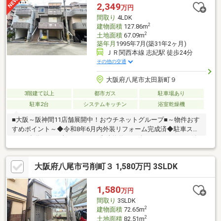
場企業】です。不動産購入や住宅ローンについては、ハウスフリ
2,349
万円
ーダムにお任せ下さい。（ご来店の際は、店舗前に大型駐車場を
間取り
4LDK
完備しております！）
2
建物面積
127.86m
2
土地面積
67.09m
築年月
1995年7月(築31年2ヶ月)
ＪＲ関西本線 志紀駅 徒歩24分
その他の交通
大阪府八尾市太田新町９
3階建て以上
都市ガス
駐車場あり
駐車2台
システムキッチン
浴室乾燥機
■大阪～阪神間11店舗展開中！おウチネットグループ■～物件おす
すめポイント～◆令和8年6月内外装リフォーム完成済◆駐車スペ
ース2台分あり（車種による）◆建物約38.67坪・ファミリーに嬉
しい4LDK◆二面バルコニーで陽当たり・通風良好◆スーパー「イ
ズミヤ」まで徒歩8分！毎日のお買い物もラクラク♪◆外環状線へ
大阪府八尾市弓削町３ 1,580万円 3SLDK
のアクセスも良好♪◆周辺は平坦地が多く、自転車での移動もス
ムーズです◎リフォーム内容◎・システムキッチン新調・ユニッ
トバス新調・洗面化粧台新調・トイレ新調・和室を洋室へ間取り
1,580
万円
変更・クロス・CF貼替・建具・給湯器交換・ハウスクリーニング
間取り
3SLDK
実施
2
建物面積
72.65m
2
土地面積
82.51m