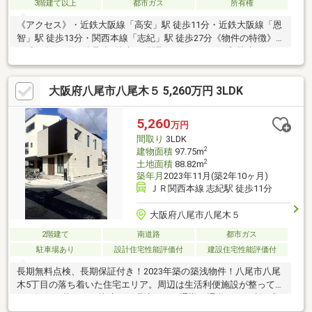
3階建て以上
都市ガス
所有権
《アクセス》・近鉄大阪線「高安」駅 徒歩11分・近鉄大阪線「恩
智」駅 徒歩13分・関西本線「志紀」駅 徒歩27分《物件の特徴》■
平成10年3月築■鉄骨造3階建て■間取り：３DKタイプ■駐車スペー
スあり(車種による)■1階と2階にトイレあり■室内丁寧に使用され
ています《担当者より一言》■ご案内・資料請求など随時承って
大阪府八尾市八尾木５ 5,260万円 3LDK
おりますので、お気軽にお問い合わせください。ご連絡心よりお
待ちしております。■物件の詳細及び内覧希望のお問い合わせに
つきましては、担当：塚原(つかはら)までお願いいたします。
5,260
万円
（フリーコール：０１２０－１０９－２２９）
間取り
3LDK
2
建物面積
97.75m
2
土地面積
88.82m
築年月
2023年11月(築2年10ヶ月)
ＪＲ関西本線 志紀駅 徒歩11分
大阪府八尾市八尾木５
2階建て
南道路
都市ガス
駐車場あり
設計住宅性能評価付
建設住宅性能評価付
長期無料点検、長期保証付き！2023年築の築浅物件！八尾市八尾
木5丁目の落ち着いた住宅エリア。周辺は生活利便施設が整ってお
り、毎日の暮らしが快適な住環境です。通勤・通学にも便利な立
地で、ファミリー層から幅広い世代におすすめの物件です。曙川