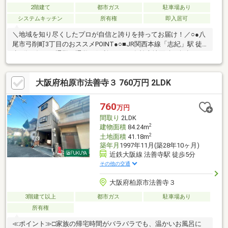
2階建て
都市ガス
駐車場あり
システムキッチン
所有権
即入居可
＼地域を知り尽くしたプロが自信と誇りを持ってお届け！／○●八
尾市弓削町3丁目のおススメPOINT●○■JR関西本線「志紀」駅 徒
歩4分！毎日の通勤・通学に便利です。■有効土地面積50坪超のゆ
とりある敷地。南西角地につき開放感があります！■ご家族それ
ぞれのプライベートを確保できる、全居室6帖以上の5LDK+S。■
大阪府柏原市法善寺３ 760万円 2LDK
リフォーム渡しで、気持ちよく新生活をスタートできます♪■2階
に大容量の納戸があり、季節物の収納や趣味スペースにもお使い
いただけます。■随所に収納スペースがあり、すっきりとした住
760
万円
空間を保てます。■カースペース1台分付き(車種制限有)。■八尾市
間取り
2LDK
立志紀小学校：徒歩15分
2
建物面積
84.24m
2
土地面積
41.18m
築年月
1997年11月(築28年10ヶ月)
近鉄大阪線 法善寺駅 徒歩5分
その他の交通
大阪府柏原市法善寺３
3階建て以上
都市ガス
駐車場あり
所有権
≪ポイント≫□家族の帰宅時間がバラバラでも、温かいお風呂に