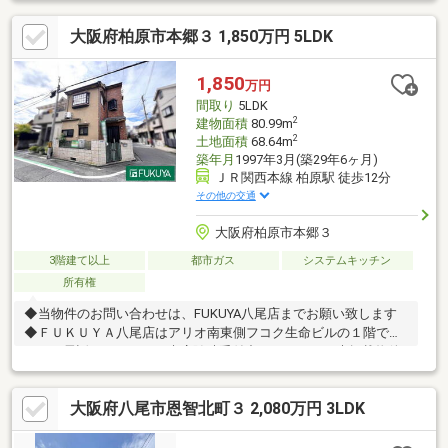
小学校まで徒歩６分（450ｍ）、志紀駅まで徒歩11分（800ｍ）東
大阪府柏原市本郷３ 1,850万円 5LDK
南角地で陽当り良好！＼ストックヘーベルハウスのおすすめポイ
ント／①60年以上耐用の構造躯体②耐火・断熱・耐久・遮音・
調湿に優れたALCコンクリート＝ヘーベルを使用③リフォームし
1,850
万円
やすい設計対応性④明確なメンテナンスプログラム⑤旭化成ホ
間取り
5LDK
ームズによる60年無償定期点検も継承
2
建物面積
80.99m
2
土地面積
68.64m
築年月
1997年3月(築29年6ヶ月)
ＪＲ関西本線 柏原駅 徒歩12分
その他の交通
大阪府柏原市本郷３
3階建て以上
都市ガス
システムキッチン
所有権
◆当物件のお問い合わせは、FUKUYA八尾店までお願い致します
◆ＦＵＫＵＹＡ八尾店はアリオ南東側フコク生命ビルの１階で
す。お電話、メール、ご来店随時受付中です。ネット未掲載物件
やこれから売り出し予定の情報も豊富にございますのでまずはご
希望条件をお聞かせください。ご来店お待ちしております。
大阪府八尾市恩智北町３ 2,080万円 3LDK