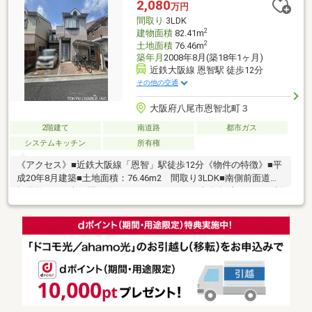
2,080
万円
間取り
3LDK
2
建物面積
82.41m
2
土地面積
76.46m
築年月
2008年8月(築18年1ヶ月)
近鉄大阪線 恩智駅 徒歩12分
その他の交通
大阪府八尾市恩智北町３
2階建て
南道路
都市ガス
システムキッチン
所有権
《アクセス》■近鉄大阪線「恩智」駅徒歩12分《物件の特徴》■平
成20年8月建築■土地面積：76.46m2 間取り3LDK■南側前面道路
幅員約4.7m■南側間口約6.2m■カースペース1台分有(車種による制
限有）■2025年1月 コンロ・レンジフード交換、給湯器交換《周
辺環境》■セブンイレブン八尾恩智北町店まで徒歩3分(約230ｍ)■
食品館アプロ恩智店まで徒歩10分(約800ｍ)■八尾恩智郵便局まで
徒歩11分(約860ｍ)■南高安小学校まで徒歩8分(約600ｍ)■南高安中
学校まで徒歩4分(約280分)■物件の詳細のお問い合わせは担当：鍛
冶谷までお願いいたします