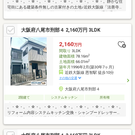
。・☆・。・☆・。・☆・。・☆・。・☆・。・☆・。静かな住
宅街にある建築条件無しの古家付きの土地♪近鉄大阪線「法善寺」
駅と、関西本線「志紀」駅の２沿線が利用可能なので通勤通学に
とっても便利♪学校・柏原市立堅下北小学校・柏原市立堅下北中学
校。・☆・。・☆・。・☆・。・☆・。・☆・。・☆・。
大阪府八尾市刑部４ 2,160万円 3LDK
2,160
万円
間取り
3LDK
2
建物面積
78.16m
2
土地面積
66.01m
築年月
1996年2月(築30年7ヶ月)
近鉄大阪線 恩智駅 徒歩10分
その他の交通
大阪府八尾市刑部４
2階建て
システムキッチン
所有権
。・☆・。・☆・。・☆・。・☆・。・☆・。・☆・。・☆・。
リフォーム内容システムキッチン交換・シャンプードレッサー交
換・洗濯パン交換洗濯水栓交換・クロス張替・CF張替・TVモニタ
ーホン取替・LDKフロアタイル上張バルコニー防水塗装・ハウス
クリーニング刑部小学校まで約７分曙川南小学校まで約８分お子