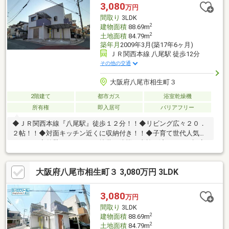
応可能！☆弊社限定でご紹介可能な未公開物件情報あり！☆ご購
3,080
万円
入後も安心のアフターサポート付き♪お気軽にお問い合わせくださ
間取り
3LDK
い♪
2
建物面積
88.69m
2
土地面積
84.79m
築年月
2009年3月(築17年6ヶ月)
ＪＲ関西本線 八尾駅 徒歩12分
その他の交通
大阪府八尾市相生町３
2階建て
都市ガス
浴室乾燥機
所有権
即入居可
バリアフリー
◆ＪＲ関西本線『八尾駅』徒歩１２分！！◆リビング広々２０．
２帖！！◆対面キッチン近くに収納付き！！◆子育て世代人気エ
リア！！◆外壁・バルコニー塗装・防蟻工事施工済み！！・認定
こども園 八尾青い鳥学園：徒歩１１分・永畑小学校：徒歩７分・
龍華中学校：徒歩２３分・マクドナルド ２５号八尾店：徒歩７
大阪府八尾市相生町３ 3,080万円 3LDK
分・セブン-イレブン 八尾相生町２丁目店：徒歩６分・グルメシテ
ィ 八尾店：徒歩１４分・ドン・キホーテ 八尾店：徒歩１１分■内
覧受付開始です♪■前面道路広々♪閑静な分譲地内に立地♪■自己資
3,080
万円
金０円からでも購入OK！■住宅ローン・ファイナンシャルプラン
間取り
3LDK
ナー相談会実施中！
2
建物面積
88.69m
2
土地面積
84.79m