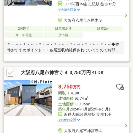
ＪＲ関西本線 志紀駅 徒歩15分
その他の交通
大阪府八尾市八尾木３
2階建て
駐車場あり
駐車2台
オール電化
所有権
＊・～・＊・～・＊・～・＊・～・＊・～・＊・～・＊・～◆物
件おすすめポイント！・各居室収納確保されていますのでお部屋
を広く使えます！・タタミコーナーがございますので、小さなお
子様がいるご家族にもおススメです！・スーパーやコンビニが徒
歩10分圏内にあり、たいへん便利な立地です！・お車2台駐車可
大阪府八尾市神宮寺４ 3,750万円 4LDK
能です！(車種による)ご夫婦2台持ちの場合や来客の際も大変便利
ですよ！是非一度お問い合わせください！ハウスフリーダムは
【東証スタンダード上場企業】です。不動産購入や住宅ローンに
3,750
万円
ついては、ハウスフリーダムにお任せ下さい。（ご来店の際は、
間取り
4LDK
店舗前に大型駐車場を完備しております！）
2
建物面積
92.74m
2
土地面積
113.35m
築年月
2024年1月(築2年8ヶ月)
近鉄大阪線 恩智駅 徒歩15分
その他の交通
大阪府八尾市神宮寺４