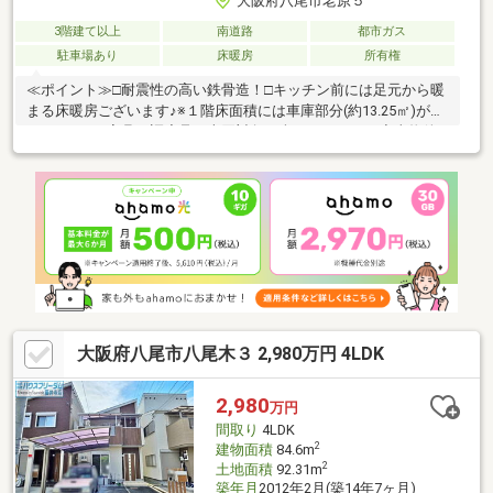
大阪府八尾市老原５
3階建て以上
南道路
都市ガス
駐車場あり
床暖房
所有権
≪ポイント≫□耐震性の高い鉄骨造！□キッチン前には足元から暖
まる床暖房ございます♪※１階床面積には車庫部分(約13.25㎡)が含
まれます。※家具・調度品は売買対象に含まれません。◆当物件
のお問い合わせは、FUKUYA八尾店までお願い致します◆ＦＵＫ
ＵＹＡ八尾店はアリオ南東側フコク生命ビルの１階です。お電
話、メール、ご来店随時受付中です。ネット未掲載物件やこれか
ら売り出し予定の情報も豊富にございますのでまずはご希望条件
をお聞かせください。ご来店お待ちしております。
大阪府八尾市八尾木３ 2,980万円 4LDK
2,980
万円
間取り
4LDK
2
建物面積
84.6m
2
土地面積
92.31m
築年月
2012年2月(築14年7ヶ月)