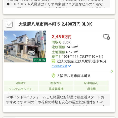
◆ＦＵＫＵＹＡ八尾店はアリオ南東側フコク生命ビルの１階で
す。お電話、メール、ご来店随時受付中です。ネット未掲載物件
やこれから売り出し予定の情報も豊富にございますのでまずはご
希望条件をお聞かせください。お気軽にご来店お待ちしておりま
大阪府八尾市南本町５ 2,498万円 3LDK
す。
2,498
万円
間取り
3LDK
2
建物面積
74.52m
2
土地面積
67.25m
築年月
1998年11月(築27年10ヶ月)
近鉄大阪線 近鉄八尾駅 徒歩16分
その他の交通
大阪府八尾市南本町５
2階建て
都市ガス
駐車場あり
システムキッチン
浴室乾燥機
所有権
≪ポイント≫□リフォームした綺麗なお部屋で新生活スタートお
すすめです♪□雨の日や花粉の時期も安心の浴室乾燥機付き！≪リ
フォーム内容≫キッチン・ユニットバス・洗面化粧台・トイレ入
替/浴室乾燥機設置全室クロス貼替/全室床フロア上貼/建具4枚新
調(洗面室・トイレ・洋室2部屋)防水パン新設/分電盤交換/間取り