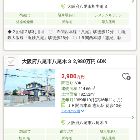
大阪府八尾市相生町３
2階建て
駐車場あり
システムキッチン
浴室乾燥機
所有権
即入居可
◆２沿線２駅利用可 〇ＪＲ関西本線「八尾」駅徒歩12分 〇近
鉄大阪線「近鉄八尾」駅徒歩28分 〇ＪＲ関西本線「志紀」駅徒
歩24分◆スーパー・コンビニが近く生活がしやすいです♪◆内外
装リフォーム済み！◆北東角地！通風良好♪開放感！◆全居室6帖
以上◆リビングは広々20.2帖！リビングイン階段◆うれしい◎ロ
大阪府八尾市八尾木３ 2,980万円 6DK
フト付き！◆各部屋、リビングにもクローゼットあり、収納豊富
です♪◆広々２面バルコニー♪屋根付きで雨の日も安心♪◆室外内
リフォーム済み（令和8年3月） 〇全室クロス貼替 〇コンロ・
2,980
万円
洗濯パン交換 〇ハウスクリーニング済 〇外壁・バルコニー塗
間取り
6DK
装済 〇防蟻工事実施済
2
建物面積
114.66m
2
土地面積
182.52m
築年月
1989年10月(築36年11ヶ月)
ＪＲ関西本線 志紀駅 徒歩13分
その他の交通
大阪府八尾市八尾木３
2階建て
都市ガス
駐車場あり
駐車3台
所有権
即入居可