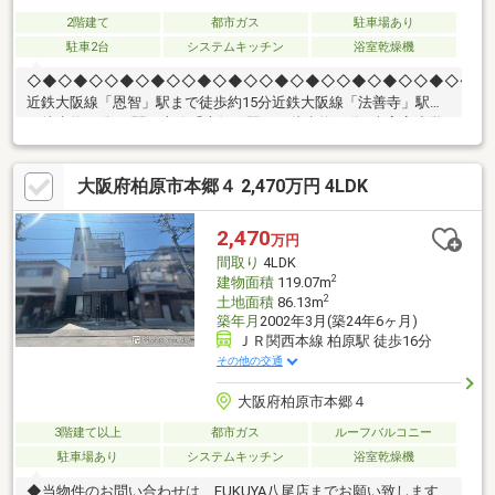
2階建て
都市ガス
駐車場あり
駐車2台
システムキッチン
浴室乾燥機
◇◆◇◆◇◇◆◇◆◇◇◆◇◆◇◇◆◇◆◇◇◆◇◆◇◇◆◇◆◇
近鉄大阪線「恩智」駅まで徒歩約15分近鉄大阪線「法善寺」駅ま
で徒歩約15分JR関西本線「志紀」駅まで徒歩約20分●南高安小学
校まで徒歩約16分●南高安中学校まで徒歩約20分■周辺施設ニュー
ヤマザキデイリーストア八尾神宮寺店まで約233ｍ食品館アプロ
大阪府柏原市本郷４ 2,470万円 4LDK
恩智店まで約1084ｍACROSS PLAZA(アクロス プラザ)八尾まで約
1260ｍ神宮寺四丁目公園まで約35ｍ◎見学カレンダーから予約で
きます◎赤い見学ボタンをクリック♪お電話でのお問い合わせもお
2,470
万円
待ちして おります！
間取り
4LDK
2
建物面積
119.07m
2
土地面積
86.13m
築年月
2002年3月(築24年6ヶ月)
ＪＲ関西本線 柏原駅 徒歩16分
その他の交通
大阪府柏原市本郷４
3階建て以上
都市ガス
ルーフバルコニー
駐車場あり
システムキッチン
浴室乾燥機
◆当物件のお問い合わせは、FUKUYA八尾店までお願い致します