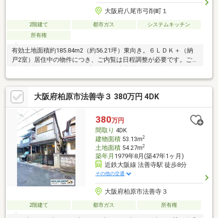
大阪府八尾市弓削町１
2階建て
都市ガス
システムキッチン
所有権
有効土地面積約185.84m2（約56.21坪）東向き。６ＬＤＫ＋（納
戸2室）居住中の物件につき、ご内覧は日程調整が必要です。ご内
覧や物件について気になる事（ローン相談等）がございました
ら、お気軽に【担当：清水（しみず）】までご連絡お願い致しま
す。堺店お問い合わせ先：0120-58-2371
大阪府柏原市法善寺３ 380万円 4DK
380
万円
間取り
4DK
2
建物面積
53.13m
2
土地面積
54.27m
築年月
1979年8月(築47年1ヶ月)
近鉄大阪線 法善寺駅 徒歩8分
その他の交通
大阪府柏原市法善寺３
2階建て
都市ガス
所有権