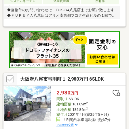
システムキッチン
浴室乾燥機
所有権
◆当物件のお問い合わせは、FUKUYA八尾店までお願い致します
◆ＦＵＫＵＹＡ八尾店はアリオ南東側フコク生命ビルの１階で
す。お電話、メール、ご来店随時受付中です。ネット未掲載物件
やこれから売り出し予定の情報も豊富にございますのでまずはご
希望条件をお聞かせください。お気軽にご来店お待ちしておりま
す。住宅ローン相談リフォーム相談可能です。他にもネット掲載
ができない非公開物件もございますので八尾市でお探しの方はま
ずはお問合せ下さい。
大阪府八尾市弓削町１ 2,980万円 6SLDK
2,980
万円
間取り
6SLDK
2
建物面積
161.09m
2
土地面積
185.84m
築年月
2001年4月(築25年5ヶ月)
ＪＲ関西本線 志紀駅 徒歩7分
その他の交通