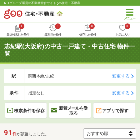
NTTグループ運営の不動産総合サイト goo住宅・不動産
1
0
0
0
最近検索した条件
最近見た物件
保存した条件
お気に入り
志紀駅(大阪府)の中古一戸建て・中古住宅 物件一
覧
駅
変更する
関西本線/志紀
条件
変更する
指定なし
新着メールを受
検索条件を保存
アプリで探す
取る
91
件
が該当しました。