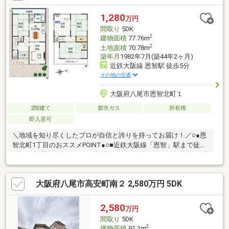
1,280
万円
間取り
5DK
2
建物面積
77.76m
2
土地面積
70.78m
築年月
1982年7月(築44年2ヶ月)
近鉄大阪線 恩智駅 徒歩5分
その他の交通
大阪府八尾市恩智北町１
2階建て
都市ガス
所有権
即入居可
＼地域を知り尽くしたプロが自信と誇りを持ってお届け！／○●恩
智北町1丁目のおススメPOINT●○■近鉄大阪線「恩智」駅まで徒歩
5分。■部屋数が多いため、生活スタイルに合わせて、多目的に活
用できます。■回りバルコニーが設置されていて、洗濯物を干し
やすいです。■6帖の居室が5部屋+2階の全居室が2面採光で、開放
大阪府八尾市高安町南２ 2,580万円 5DK
感のある住まいです。■前面道路はアスファルト舗装のため、自
転車やベビーカーも通行しやすいです。■現状北側に建物がな
く、通風良好◎■周辺環境・ファミリーマート八尾恩智北町店ま
2,580
万円
で徒歩3分・サンディ恩智店まで徒歩5分・食品館アプロ恩智店ま
間取り
5DK
で徒歩6分
2
建物面積
91.1m