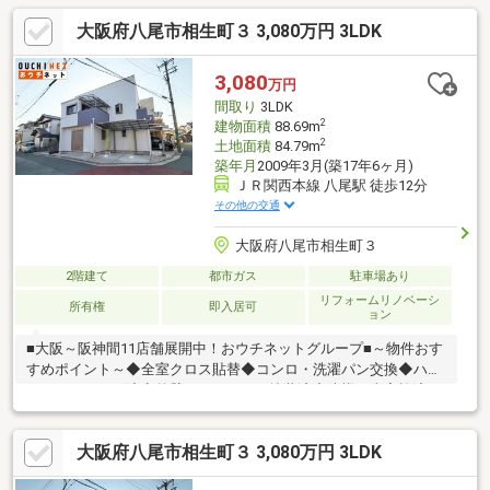
大阪府八尾市相生町３ 3,080万円 3LDK
3,080
万円
間取り
3LDK
2
建物面積
88.69m
2
土地面積
84.79m
築年月
2009年3月(築17年6ヶ月)
ＪＲ関西本線 八尾駅 徒歩12分
その他の交通
大阪府八尾市相生町３
2階建て
都市ガス
駐車場あり
リフォームリノベーシ
所有権
即入居可
ョン
■大阪～阪神間11店舗展開中！おウチネットグループ■～物件おす
すめポイント～◆全室クロス貼替◆コンロ・洗濯パン交換◆ハウ
スクリーニング済◆外壁・バルコニー塗装済◆防蟻工事実施済さ
らに…◆LDKは広々20.2帖♪◆全居室6帖以上＋収納完備◆ファミ
リーにもおすすめのゆとりある間取り！◆角地～おウチネットの
大阪府八尾市相生町３ 3,080万円 3LDK
強み～☆地域密着だからこそ、エリア情報・周辺環境のご提案に
自信あり！☆住宅ローンに強く、他社で難しいご相談も柔軟に対