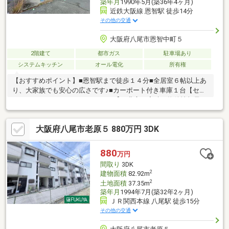
築年月
1990年5月(築36年4ヶ月)
近鉄大阪線 恩智駅 徒歩14分
その他の交通
大阪府八尾市恩智中町５
2階建て
都市ガス
駐車場あり
システムキッチン
オール電化
所有権
【おすすめポイント】■恩智駅まで徒歩１４分■全居室６帖以上あ
り、大家族でも安心の広さです♪■カーポート付き車庫１台【セン
チュリー21G.Nスタイルにおまかせ】■豊富な実績と物件情報量、
諸事情で掲載していない未公開物件や、売出予定物件の情報もあ
ります。■購入時の下取り保障あり、ローン残の方でも安心して
大阪府八尾市老原５ 880万円 3DK
お家をお探しいただけます。■リフォーム・登記・引越し・ネッ
ト環境等トータルで紹介可能です。■地域密着の経験豊富なスタ
ッフが一からアドバイスいたします。
880
万円
間取り
3DK
2
建物面積
82.92m
2
土地面積
37.35m
築年月
1994年7月(築32年2ヶ月)
ＪＲ関西本線 八尾駅 徒歩15分
その他の交通