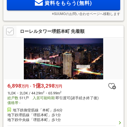
資料をもらう(無料)
案内会開催中！完全予約制＞
※SUUMOのお問い合わせページへ移動します
ローレルタワー堺筋本町 先着順
6,898
1億3,298
万円・
万円
2
2
1LDK・2LDK / 44.29m
・65.99m
総戸数
511戸
入居可能時期
即引渡可(諸手続き終了後)
価格帯
-
地下鉄御堂筋線「本町」歩6分
地下鉄堺筋線「堺筋本町」歩1分
地下鉄中央線「堺筋本町」歩1分