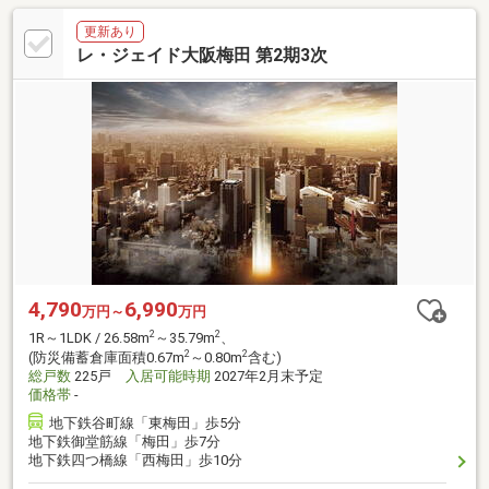
更新あり
レ・ジェイド大阪梅田 第2期3次
4,790
6,990
万円～
万円
2
2
1R～1LDK / 26.58m
～35.79m
、
2
2
(防災備蓄倉庫面積0.67m
～0.80m
含む)
総戸数
225戸
入居可能時期
2027年2月末予定
価格帯
-
地下鉄谷町線「東梅田」歩5分
地下鉄御堂筋線「梅田」歩7分
地下鉄四つ橋線「西梅田」歩10分