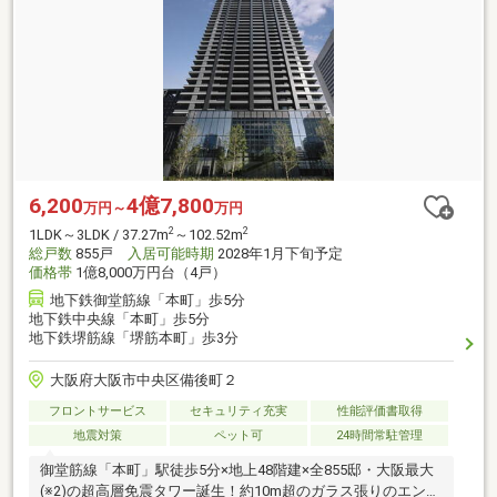
6,200
4億7,800
万円～
万円
2
2
1LDK～3LDK / 37.27m
～102.52m
総戸数
855戸
入居可能時期
2028年1月下旬予定
価格帯
1億8,000万円台（4戸）
地下鉄御堂筋線「本町」歩5分
地下鉄中央線「本町」歩5分
地下鉄堺筋線「堺筋本町」歩3分
大阪府大阪市中央区備後町２
フロントサービス
セキュリティ充実
性能評価書取得
地震対策
ペット可
24時間常駐管理
御堂筋線「本町」駅徒歩5分×地上48階建×全855邸・大阪最大
(※2)の超高層免震タワー誕生！約10m超のガラス張りのエント