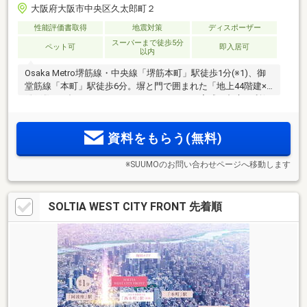
大阪府大阪市中央区久太郎町２
性能評価書取得
地震対策
ディスポーザー
スーパーまで徒歩5分
ペット可
即入居可
以内
Osaka Metro堺筋線・中央線「堺筋本町」駅徒歩1分(※1)、御
堂筋線「本町」駅徒歩6分。塀と門で囲まれた「地上44階建×
総戸数511邸」のタワーレジデンス、ついに完成。都心の利便
性・プライベートが確保されたのびやかな時間、両方を使い
こなす暮らしへ＜棟内モデルルーム公開中＞
資料をもらう(無料)
※SUUMOのお問い合わせページへ移動します
SOLTIA WEST CITY FRONT 先着順