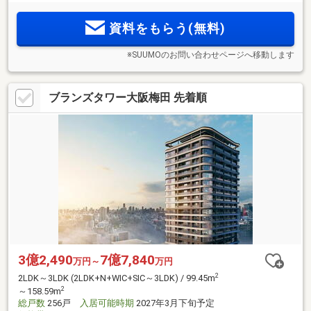
資料をもらう(無料)
※SUUMOのお問い合わせページへ移動します
ブランズタワー大阪梅田 先着順
3億2,490
7億7,840
万円～
万円
2
2LDK～3LDK (2LDK+N+WIC+SIC～3LDK) / 99.45m
2
～158.59m
総戸数
256戸
入居可能時期
2027年3月下旬予定