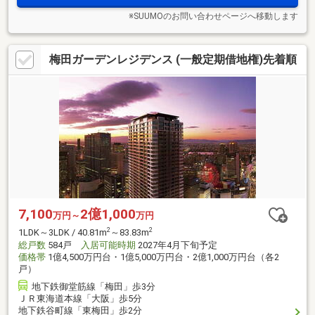
※SUUMOのお問い合わせページへ移動します
梅田ガーデンレジデンス (一般定期借地権)先着順
7,100
2億1,000
万円～
万円
2
2
1LDK～3LDK / 40.81m
～83.83m
総戸数
584戸
入居可能時期
2027年4月下旬予定
価格帯
1億4,500万円台・1億5,000万円台・2億1,000万円台（各2
戸）
地下鉄御堂筋線「梅田」歩3分
ＪＲ東海道本線「大阪」歩5分
地下鉄谷町線「東梅田」歩2分