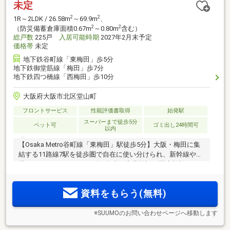
未定
2
2
1R～2LDK / 26.58m
～69.9m
、
2
2
（防災備蓄倉庫面積0.67m
～0.80m
含む）
総戸数
225戸
入居可能時期
2027年2月末予定
価格帯
未定
地下鉄谷町線「東梅田」歩5分
地下鉄御堂筋線「梅田」歩7分
地下鉄四つ橋線「西梅田」歩10分
大阪府大阪市北区堂山町
フロントサービス
性能評価書取得
始発駅
スーパーまで徒歩5分
ペット可
ゴミ出し24時間可
以内
【Osaka Metro谷町線「東梅田」駅徒歩5分】大阪・梅田に集
結する11路線7駅を徒歩圏で自在に使い分けられ、新幹線や空
港へのアクセスもスムーズ。多彩な商業施設、医療施設、エ
ンタメ施設に加え、扇町公園の潤いも身近に ＜レ・ジェイ
ド大阪梅田＞誕生
資料をもらう(無料)
※SUUMOのお問い合わせページへ移動します