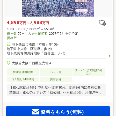
4,898
7,988
万円～
万円
2
2
1LDK・2LDK / 33.21m
～55.8m
総戸数
70戸
入居可能時期
2027年7月中旬予定
価格帯
-
地下鉄四つ橋線「本町」歩10分
地下鉄中央線「阿波座」歩1分
地下鉄長堀鶴見緑地線「西長堀」歩7分
大阪府大阪市西区立売堀４
スーパーまで徒歩5分
性能評価書取得
ペット可
以内
ゴミ出し24時間可
共有設備
【都心駅徒歩1分】本町駅へ徒歩10分。徒歩8分内に多彩な商
業施設、都心のオアシス「靱公園」へも徒歩5分。角住戸率
80％、プライバシーと開放感、収納設備にこだわったルーム
プラン＜先着順販売中！＞
資料をもらう(無料)