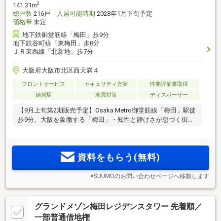
2
141.31m
総戸数
216戸
入居可能時期
2028年1月下旬予定
価格帯
未定
地下鉄御堂筋線「梅田」歩9分
地下鉄谷町線「東梅田」歩8分
ＪＲ東西線「北新地」歩7分
大阪府大阪市北区西天満４
フロントサービス
セキュリティ充実
性能評価書取得
始発駅
地震対策
ディスポーザー
【9月上旬第2期販売予定】Osaka Metro御堂筋線「梅田」駅徒
歩9分。大阪を象徴する「梅田」・知性と静けさが息づく街
「西天満」・水都の文化が息づく「中之島」が交わるポジシ
ョン。都心タワーに、積水ハウスの「邸宅思想」を。【物件
エントリー受付中/エントリー者様限定モデルルーム案内会予
資料をもらう(無料)
約受付開始】
※SUUMOのお問い合わせページへ移動します
グランドメゾン梅田レジデンスタワー 先着順／
一部普通借地権