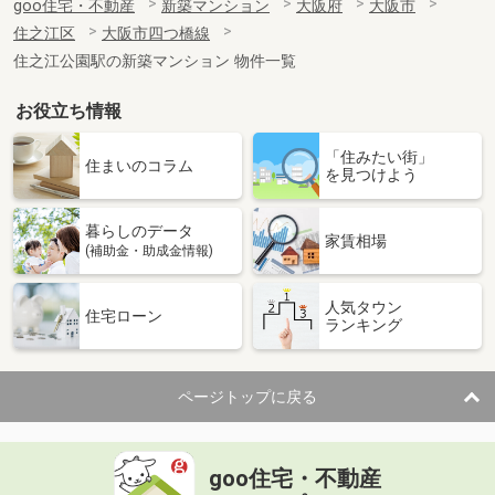
goo住宅・不動産
新築マンション
大阪府
大阪市
住之江区
大阪市四つ橋線
住之江公園駅の新築マンション 物件一覧
お役立ち情報
「住みたい街」
住まいのコラム
を見つけよう
暮らしのデータ
家賃相場
(補助金・助成金情報)
人気タウン
住宅ローン
ランキング
ページトップに戻る
goo住宅・不動産