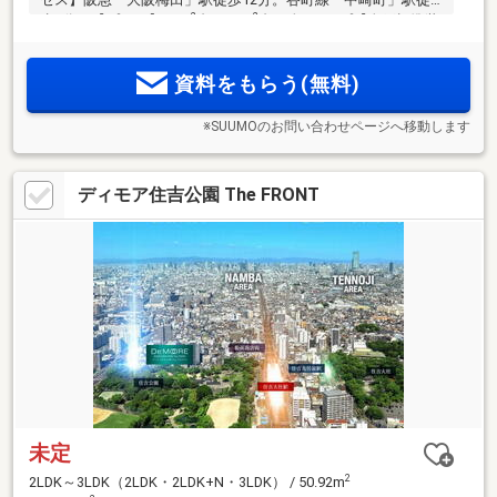
2
2
歩3分。【プラン】34m
台～50m
台・全8タイプ【全戸標準装
備】ウォークインクロゼット・シューズインクロゼット・ガ
ス衣類乾燥機「乾太くん」。ホテルライクな内廊下設計も魅
資料をもらう(無料)
力
※SUUMOのお問い合わせページへ移動します
ディモア住吉公園 The FRONT
未定
2
2LDK～3LDK（2LDK・2LDK+N・3LDK） / 50.92m