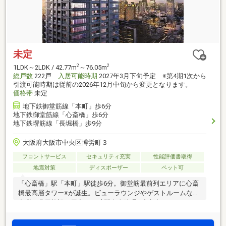
未定
2
2
1LDK～2LDK / 42.77m
～76.05m
総戸数
222戸
入居可能時期
2027年3月下旬予定 ※第4期1次から
引渡可能時期は従前の2026年12月中旬から変更となります。
価格帯
未定
地下鉄御堂筋線「本町」歩6分
地下鉄御堂筋線「心斎橋」歩6分
地下鉄堺筋線「長堀橋」歩9分
大阪府大阪市中央区博労町３
フロントサービス
セキュリティ充実
性能評価書取得
地震対策
ディスポーザー
ペット可
「心斎橋」駅「本町」駅徒歩6分。御堂筋最前列エリアに心斎
橋最高層タワー※が誕生。ビューラウンジやゲストルームなど
多彩な共用施設を用意。24時間有人管理。顔認証セキュリテ
ィなど先進の設備で安心な毎日を実現。宅配物や置き配など
のニーズに対応して個別宅配ボックスを設置＜モデルルーム