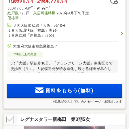
1億690
2億4,770
万円・
万円
2
2
3LDK / 65.78m
・91.92m
総戸数
123戸
入居可能時期
2028年4月下旬予定
価格帯
-
ＪＲ大阪環状線「大阪」歩10分
ＪＲ大阪環状線「福島」歩3分
ＪＲ東西線「新福島」歩5分
大阪府大阪市福島区福島７
20階以上の高層
JR「大阪」駅徒歩10分。「グラングリーン大阪」南街区まで
徒歩圏（注）。大規模開発が続き進化し続ける梅田が暮らし
の舞台。地上30階建て・総戸数123邸の高層タワーレジデンス
「レグナスタワー新梅田」誕生。物件エントリー受付中
資料をもらう(無料)
※SUUMOのお問い合わせページへ移動します
レグナスタワー新梅田 第3期5次