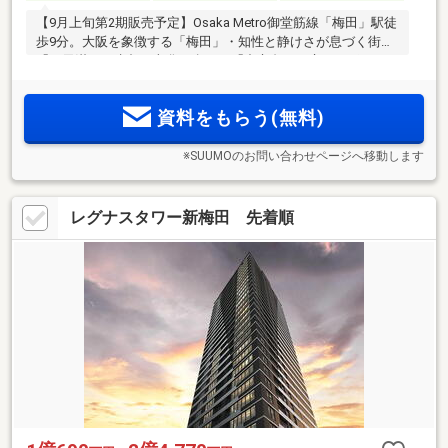
【9月上旬第2期販売予定】Osaka Metro御堂筋線「梅田」駅徒
歩9分。大阪を象徴する「梅田」・知性と静けさが息づく街
「西天満」・水都の文化が息づく「中之島」が交わるポジシ
ョン。都心タワーに、積水ハウスの「邸宅思想」を。【物件
エントリー受付中/エントリー者様限定モデルルーム案内会予
資料をもらう(無料)
約受付開始】
※SUUMOのお問い合わせページへ移動します
レグナスタワー新梅田 先着順