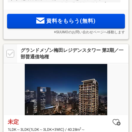
ランス。スカイラウンジなど多彩な共用施設も魅力！【ハイ
ルーフ対応駐車場320台】重量2500kgまで対応、大型車も安心
【建物内モデルルーム公開中】
資料をもらう(無料)
※SUUMOのお問い合わせページへ移動します
グランドメゾン梅田レジデンスタワー 第2期／一
部普通借地権
未定
2
1LDK～3LDK(1LDK～3LDK+3WIC) / 40.28m
～