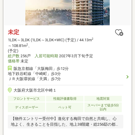
未定
2
1LDK～3LDK (1LDK～3LDK+WIC) (予定) / 44.13m
2
～108.81m
、
(予定)
総戸数
256戸
入居可能時期
2027年3月下旬予定
価格帯
未定
阪急京都線「大阪梅田」歩12分
地下鉄谷町線「中崎町」歩3分
ＪＲ大阪環状線「天満」歩7分
大阪府大阪市北区中崎１
フロントサービス
性能評価書取得
地震対策
スーパーまで徒歩5分
ディスポーザー
ペット可
以内
【物件エントリー受付中】進化する梅田で自然と共鳴し、心
地よく、生きることを目指した、地上38階建・総256邸の都心
タワーレジデンス