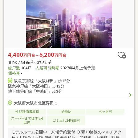
4,400
5,200
万円台～
万円台
2
2
1LDK / 34.6m
～37.54m
総戸数
104戸
入居可能時期
2027年4月上旬予定
価格帯
-
阪急京都線「大阪梅田」歩12分
阪急神戸線「大阪梅田」歩12分
地下鉄谷町線「中崎町」歩3分
大阪府大阪市北区浮田１
性能評価書取得
始発駅
ペット可
スーパーまで徒歩5分
ゴミ出し24時間可
以内
モデルルーム公開中！来場予約受付【8駅10路線のマルチアク
セス】阪急「大阪梅田」駅徒歩12分。谷町線「中崎町」駅徒