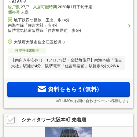
2
～64.65m
総戸数
27戸
入居可能時期
2028年1月下旬予定
価格帯
未定
地下鉄四つ橋線「玉出」歩14分
南海本線「住吉大社」歩4分
阪堺電気軌道阪堺線「住吉鳥居前」歩6分
大阪府大阪市住之江区粉浜３
性能評価書取得
【南向き中心(※1)・1フロア3邸・全邸角住戸】南海本線「住吉
大社」駅徒歩4分、阪堺電車「住吉鳥居前」駅徒歩6分の2WAY
アクセス。南海本線「なんば」駅直通10分(日中平常時9分)。
南面に水と緑がひろがる住吉公園を望むロケーション。総27
2
邸のプライベートレジデンス、専有面積50.92m
～
資料をもらう(無料)
2
64.65m
【資料請求受付中】
※SUUMOのお問い合わせページへ移動します
シティタワー大阪本町 先着順