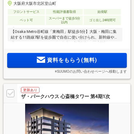
大阪府大阪市北区堂山町
フロントサービス
性能評価書取得
始発駅
スーパーまで徒歩5分
ペット可
ゴミ出し24時間可
以内
【Osaka Metro谷町線「東梅田」駅徒歩5分】大阪・梅田に集
結する11路線7駅を徒歩圏で自在に使い分けられ、新幹線や空
港へのアクセスもスムーズ。多彩な商業施設、医療施設、エ
ンタメ施設に加え、扇町公園の潤いも身近に ＜レ・ジェイ
ド大阪梅田＞誕生
資料をもらう(無料)
※SUUMOのお問い合わせページへ移動します
更新あり
ザ・パークハウス 心斎橋タワー 第4期1次