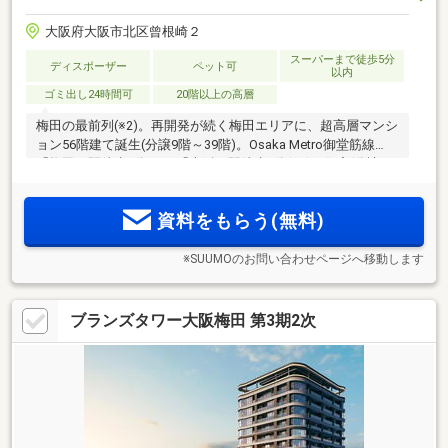
大阪府大阪市北区曾根崎２
スーパーまで徒歩5分
ディスポーザー
ペット可
以内
ゴミ出し24時間可
20階以上の高層
梅田の最前列(※2)。再開発が続く梅田エリアに、超高層マンシ
ョン56階建て誕生(分譲9階～39階)。Osaka Metro御堂筋線
「梅田」駅徒歩3分、JR「大阪」駅徒歩5分(※3)。住宅(分譲＆
賃貸)・ホテル・商業の機能が一体となる大規模複合開発内に
「梅田ガーデンレジデンス」デビュー！
資料をもらう(無料)
※SUUMOのお問い合わせページへ移動します
ブランズタワー大阪梅田 第3期2次