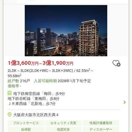
1億3,600
3億1,900
万円～
万円
2
2LDK～3LDK(2LDK+WIC～3LDK+3WIC) / 62.55m
～
2
95.68m
総戸数
216戸
入居可能時期
2028年1月下旬予定
価格帯
-
地下鉄御堂筋線「梅田」歩9分
地下鉄谷町線「東梅田」歩8分
ＪＲ東西線「北新地」歩7分
大阪府大阪市北区西天満４
フロントサービス
セキュリティ充実
性能評価書取得
始発駅
地震対策
ディスポーザー