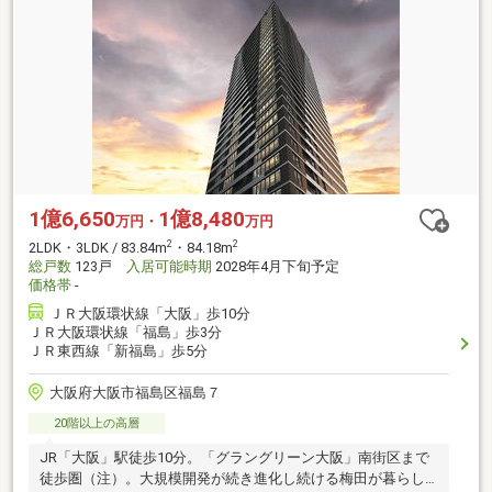
1億6,650
1億8,480
万円・
万円
2
2
2LDK・3LDK / 83.84m
・84.18m
総戸数
123戸
入居可能時期
2028年4月下旬予定
価格帯
-
ＪＲ大阪環状線「大阪」歩10分
ＪＲ大阪環状線「福島」歩3分
ＪＲ東西線「新福島」歩5分
大阪府大阪市福島区福島７
20階以上の高層
JR「大阪」駅徒歩10分。「グラングリーン大阪」南街区まで
徒歩圏（注）。大規模開発が続き進化し続ける梅田が暮らし