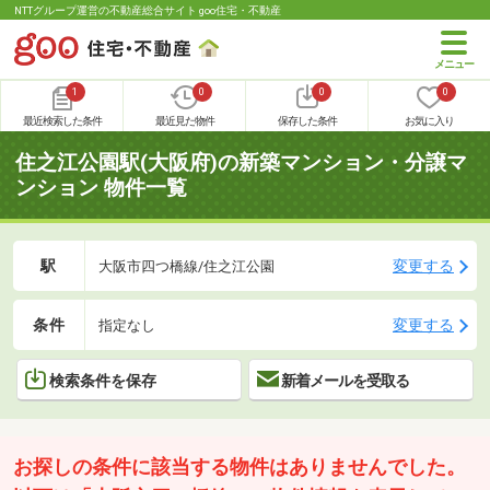
NTTグループ運営の不動産総合サイト goo住宅・不動産
1
0
0
0
最近検索した条件
最近見た物件
保存した条件
お気に入り
住之江公園駅(大阪府)の新築マンション・分譲マ
ンション 物件一覧
駅
変更する
大阪市四つ橋線/住之江公園
条件
変更する
指定なし
検索条件を保存
新着メールを受取る
お探しの条件に該当する物件はありませんでした。