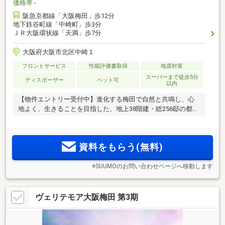
価格帯
-
阪急京都線「大阪梅田」歩12分
地下鉄谷町線「中崎町」歩3分
ＪＲ大阪環状線「天満」歩7分
大阪府大阪市北区中崎１
フロントサービス
性能評価書取得
地震対策
スーパーまで徒歩5分
ディスポーザー
ペット可
以内
【物件エントリー受付中】進化する梅田で自然と共鳴し、心
地よく、生きることを目指した、地上38階建・総256邸の都心
タワーレジデンス
資料をもらう(無料)
※SUUMOのお問い合わせページへ移動します
ヴェリテモア大阪梅田 第3期