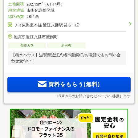
土地面積
2
202.13m
（61.14坪）
用途地域
市街化調整区域
総区画数
28区画
ＪＲ東海道本線 近江八幡駅 徒歩11分
滋賀県近江八幡市鷹飼町
都市ガス
所有権
【積水ハウス】滋賀県近江八幡市鷹飼町/お電話でもお問い合
わせ受付中！
資料をもらう(無料)
※SUUMOのお問い合わせページへ移動します