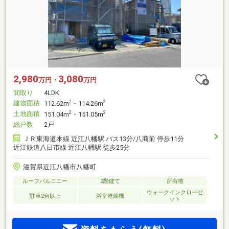
2,980
3,080
万円・
万円
間取り
4LDK
建物面積
2
2
112.62m
・114.26m
土地面積
2
2
151.04m
・151.05m
総戸数
2戸
ＪＲ東海道本線 近江八幡駅 バス13分/八商前 停歩11分
近江鉄道八日市線 近江八幡駅 徒歩25分
滋賀県近江八幡市八幡町
ルーフバルコニー
2階建て
所有権
ウォークインクローゼ
駐車2台以上
浴室乾燥機
ット