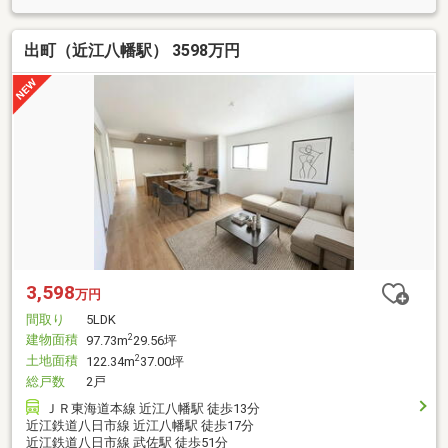
出町（近江八幡駅） 3598万円
3,598
万円
間取り
5LDK
建物面積
2
97.73m
29.56坪
土地面積
2
122.34m
37.00坪
総戸数
2戸
ＪＲ東海道本線 近江八幡駅 徒歩13分
近江鉄道八日市線 近江八幡駅 徒歩17分
近江鉄道八日市線 武佐駅 徒歩51分