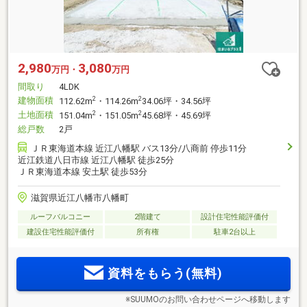
2,980
3,080
万円・
万円
間取り
4LDK
建物面積
2
2
112.62m
・114.26m
34.06坪・34.56坪
土地面積
2
2
151.04m
・151.05m
45.68坪・45.69坪
総戸数
2戸
ＪＲ東海道本線 近江八幡駅 バス13分/八商前 停歩11分
近江鉄道八日市線 近江八幡駅 徒歩25分
ＪＲ東海道本線 安土駅 徒歩53分
滋賀県近江八幡市八幡町
ルーフバルコニー
2階建て
設計住宅性能評価付
建設住宅性能評価付
所有権
駐車2台以上
資料をもらう(無料)
※SUUMOのお問い合わせページへ移動します