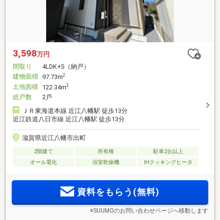
3,598
万円
間取り
4LDK+S（納戸）
建物面積
2
97.73m
土地面積
2
122.34m
総戸数
2戸
ＪＲ東海道本線 近江八幡駅 徒歩13分
近江鉄道八日市線 近江八幡駅 徒歩13分
滋賀県近江八幡市出町
2階建て
所有権
駐車2台以上
オール電化
浴室乾燥機
IHクッキングヒータ
資料をもらう(無料)
※SUUMOのお問い合わせページへ移動します