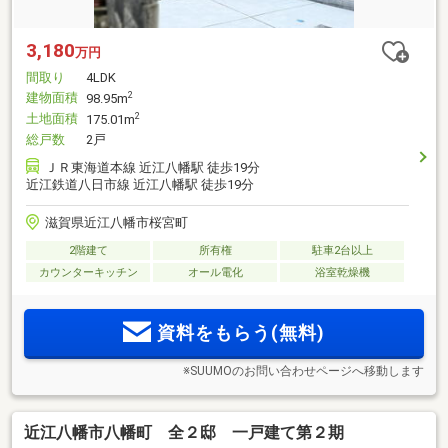
3,180
万円
間取り
4LDK
建物面積
2
98.95m
土地面積
2
175.01m
総戸数
2戸
ＪＲ東海道本線 近江八幡駅 徒歩19分
近江鉄道八日市線 近江八幡駅 徒歩19分
滋賀県近江八幡市桜宮町
2階建て
所有権
駐車2台以上
カウンターキッチン
オール電化
浴室乾燥機
資料をもらう(無料)
※SUUMOのお問い合わせページへ移動します
近江八幡市八幡町 全２邸 一戸建て第２期