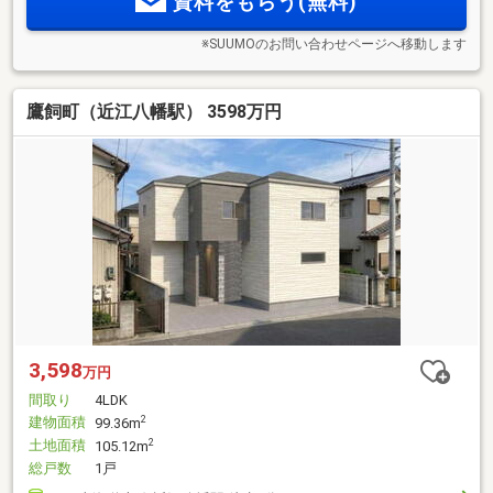
資料をもらう(無料)
※SUUMOのお問い合わせページへ移動します
鷹飼町（近江八幡駅） 3598万円
3,598
万円
間取り
4LDK
建物面積
2
99.36m
土地面積
2
105.12m
総戸数
1戸