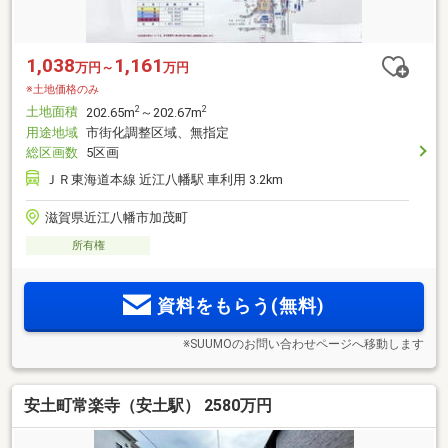
1,038
1,161
万円～
万円
※土地価格のみ
土地面積
2
2
202.65m
～202.67m
用途地域
市街化調整区域、無指定
総区画数
5区画
ＪＲ東海道本線 近江八幡駅 車利用 3.2km
滋賀県近江八幡市加茂町
所有権
資料をもらう(無料)
※SUUMOのお問い合わせページへ移動します
安土町常楽寺（安土駅） 2580万円