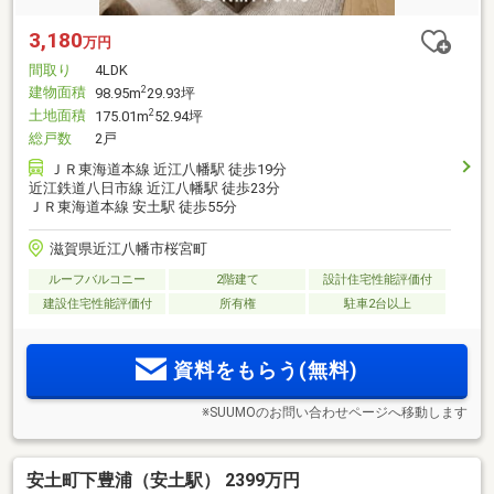
3,180
万円
間取り
4LDK
建物面積
2
98.95m
29.93坪
土地面積
2
175.01m
52.94坪
総戸数
2戸
ＪＲ東海道本線 近江八幡駅 徒歩19分
近江鉄道八日市線 近江八幡駅 徒歩23分
ＪＲ東海道本線 安土駅 徒歩55分
滋賀県近江八幡市桜宮町
ルーフバルコニー
2階建て
設計住宅性能評価付
建設住宅性能評価付
所有権
駐車2台以上
資料をもらう(無料)
※SUUMOのお問い合わせページへ移動します
安土町下豊浦（安土駅） 2399万円