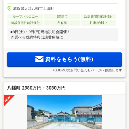
滋賀県近江八幡市土田町
ルーフバルコニー
2階建て
設計住宅性能評価付
建設住宅性能評価付
所有権
駐車2台以上
■8日(土)・9日(日)現地説明会開催！
☆選べる成約特典は諸費用欄に
資料をもらう(無料)
※SUUMOのお問い合わせページへ移動します
八幡町 2980万円・3080万円