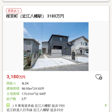
更新あり
桜宮町（近江八幡駅） 3180万円
3,180
万円
間取り
4LDK
建物面積
2
98.95m
29.93坪
土地面積
2
175.01m
52.94坪
総戸数
2戸
ＪＲ東海道本線 近江八幡駅 徒歩19分
近江鉄道八日市線 近江八幡駅 徒歩23分