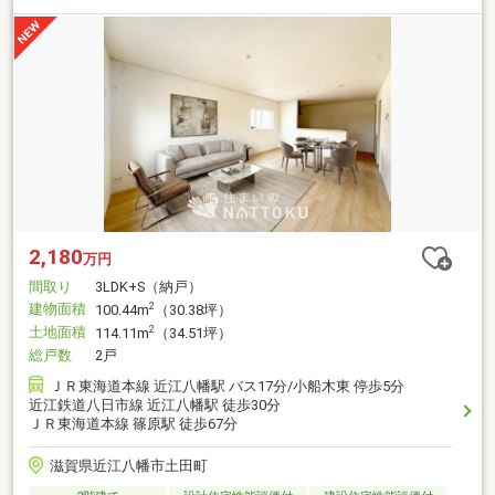
2,180
万円
間取り
3LDK+S（納戸）
建物面積
2
100.44m
（30.38坪）
土地面積
2
114.11m
（34.51坪）
総戸数
2戸
ＪＲ東海道本線 近江八幡駅 バス17分/小船木東 停歩5分
近江鉄道八日市線 近江八幡駅 徒歩30分
ＪＲ東海道本線 篠原駅 徒歩67分
滋賀県近江八幡市土田町