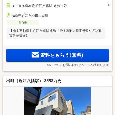
ＪＲ東海道本線 近江八幡駅 徒歩11分
滋賀県近江八幡市土田町
所有権
【橋本不動産】近江八幡駅徒歩11分！ZEH／長期優良住宅／耐
震最高等級3
資料をもらう(無料)
※SUUMOのお問い合わせページへ移動します
出町（近江八幡駅） 3598万円