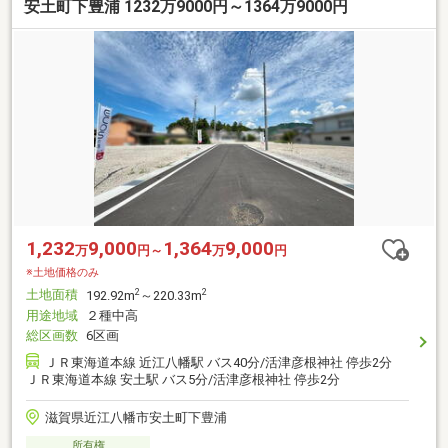
安土町下豊浦 1232万9000円～1364万9000円
1,232
9,000
1,364
9,000
万
円～
万
円
※土地価格のみ
土地面積
2
2
192.92m
～220.33m
用途地域
２種中高
総区画数
6区画
ＪＲ東海道本線 近江八幡駅 バス40分/活津彦根神社 停歩2分
ＪＲ東海道本線 安土駅 バス5分/活津彦根神社 停歩2分
滋賀県近江八幡市安土町下豊浦
所有権