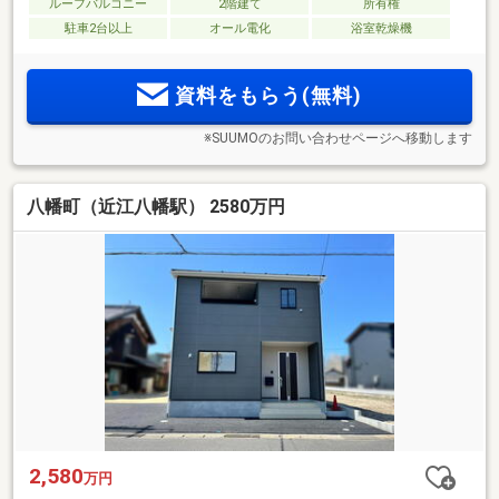
ルーフバルコニー
2階建て
所有権
駐車2台以上
オール電化
浴室乾燥機
資料をもらう(無料)
※SUUMOのお問い合わせページへ移動します
八幡町（近江八幡駅） 2580万円
2,580
万円