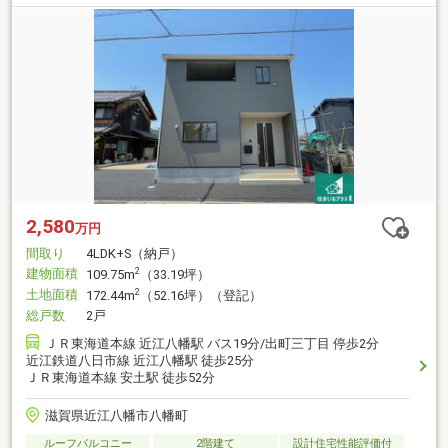
2,580
万円
間取り
4LDK+S（納戸）
建物面積
2
109.75m
（33.19坪）
土地面積
2
172.44m
（52.16坪）（登記）
総戸数
2戸
ＪＲ東海道本線 近江八幡駅 バス19分/出町三丁目 停歩2分
近江鉄道八日市線 近江八幡駅 徒歩25分
ＪＲ東海道本線 安土駅 徒歩52分
滋賀県近江八幡市八幡町
ルーフバルコニー
2階建て
設計住宅性能評価付