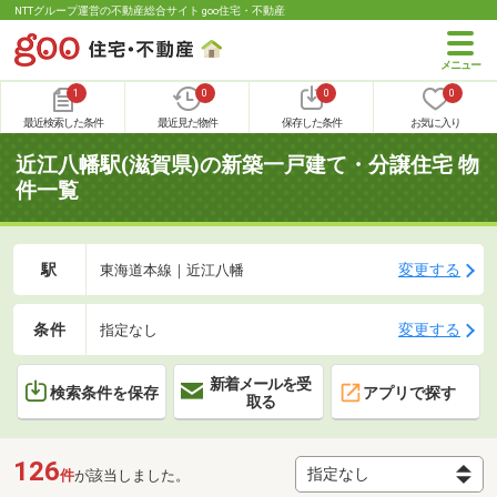
NTTグループ運営の不動産総合サイト goo住宅・不動産
1
0
0
0
最近検索した条件
最近見た物件
保存した条件
お気に入り
近江八幡駅(滋賀県)の新築一戸建て・分譲住宅 物
件一覧
駅
変更する
東海道本線｜近江八幡
条件
変更する
指定なし
新着メールを受
検索条件を保存
アプリで探す
取る
126
件
が該当しました。