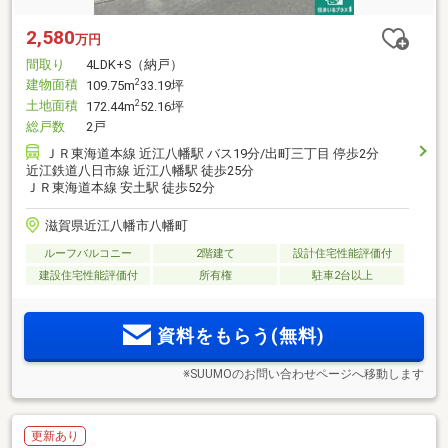
2,580
万円
間取り
4LDK+S（納戸）
建物面積
2
109.75m
33.19坪
土地面積
2
172.44m
52.16坪
総戸数
2戸
ＪＲ東海道本線 近江八幡駅 バス19分/出町三丁目 停歩2分
近江鉄道八日市線 近江八幡駅 徒歩25分
ＪＲ東海道本線 安土駅 徒歩52分
滋賀県近江八幡市八幡町
ルーフバルコニー
2階建て
設計住宅性能評価付
建設住宅性能評価付
所有権
駐車2台以上
資料をもらう(無料)
※SUUMOのお問い合わせページへ移動します
更新あり