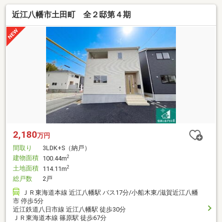
近江八幡市土田町 全２邸第４期
2,180
万円
間取り
3LDK+S（納戸）
建物面積
2
100.44m
土地面積
2
114.11m
総戸数
2戸
ＪＲ東海道本線 近江八幡駅 バス17分/小船木東/滋賀近江八幡
市 停歩5分
近江鉄道八日市線 近江八幡駅 徒歩30分
ＪＲ東海道本線 篠原駅 徒歩67分