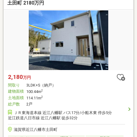
土田町 2180万円
2,180
万円
間取り
3LDK+S（納戸）
建物面積
2
100.44m
土地面積
2
114.11m
総戸数
2戸
ＪＲ東海道本線 近江八幡駅 バス17分/小船木東 停歩5分
近江鉄道八日市線 近江八幡駅 徒歩32分
滋賀県近江八幡市土田町