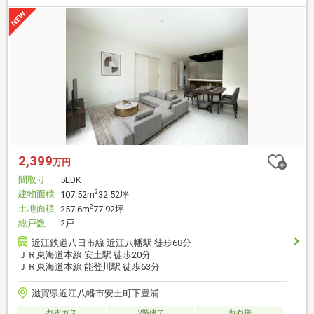
2,399
万円
間取り
5LDK
建物面積
2
107.52m
32.52坪
土地面積
2
257.6m
77.92坪
総戸数
2戸
近江鉄道八日市線 近江八幡駅 徒歩68分
ＪＲ東海道本線 安土駅 徒歩20分
ＪＲ東海道本線 能登川駅 徒歩63分
滋賀県近江八幡市安土町下豊浦
都市ガス
2階建て
所有権