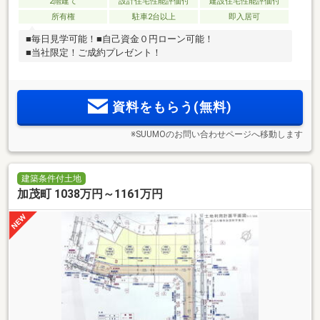
2階建て
設計住宅性能評価付
建設住宅性能評価付
所有権
駐車2台以上
即入居可
■毎日見学可能！■自己資金０円ローン可能！
■当社限定！ご成約プレゼント！
資料をもらう(無料)
※SUUMOのお問い合わせページへ移動します
建築条件付土地
加茂町 1038万円～1161万円