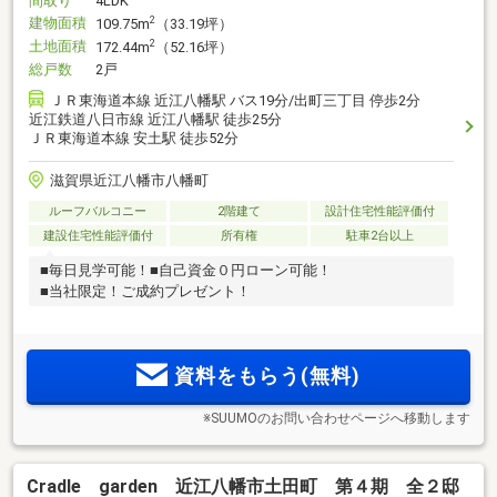
間取り
4LDK
建物面積
2
109.75m
（33.19坪）
土地面積
2
172.44m
（52.16坪）
総戸数
2戸
ＪＲ東海道本線 近江八幡駅 バス19分/出町三丁目 停歩2分
近江鉄道八日市線 近江八幡駅 徒歩25分
ＪＲ東海道本線 安土駅 徒歩52分
滋賀県近江八幡市八幡町
ルーフバルコニー
2階建て
設計住宅性能評価付
建設住宅性能評価付
所有権
駐車2台以上
■毎日見学可能！■自己資金０円ローン可能！
■当社限定！ご成約プレゼント！
資料をもらう(無料)
※SUUMOのお問い合わせページへ移動します
Cradle garden 近江八幡市土田町 第４期 全２邸