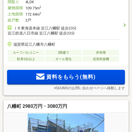
間取り
4LDK
建物面積
2
109.75m
土地面積
2
172.44m
総戸数
2戸
ＪＲ東海道本線 近江八幡駅 徒歩23分
近江鉄道八日市線 近江八幡駅 徒歩23分
滋賀県近江八幡市八幡町
ルーフバルコニー
2階建て
所有権
駐車2台以上
オール電化
浴室乾燥機
資料をもらう(無料)
※SUUMOのお問い合わせページへ移動します
八幡町 2980万円・3080万円