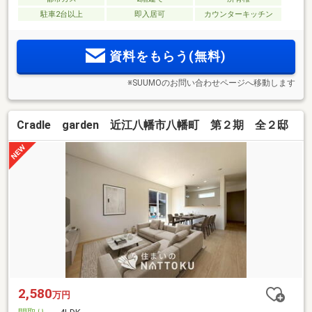
駐車2台以上
即入居可
カウンターキッチン
資料をもらう(無料)
※SUUMOのお問い合わせページへ移動します
Cradle garden 近江八幡市八幡町 第２期 全２邸
2,580
万円