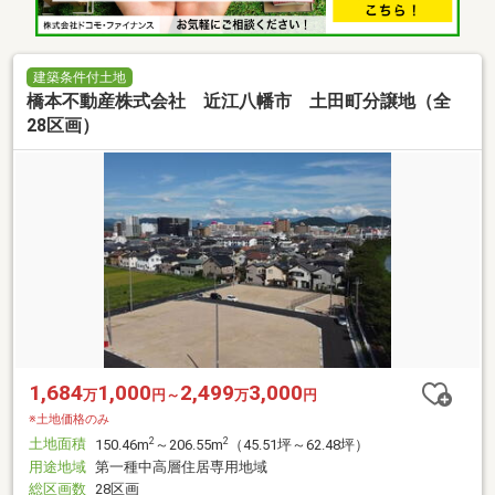
建築条件付土地
橋本不動産株式会社 近江八幡市 土田町分譲地（全
28区画）
1,684
1,000
2,499
3,000
万
円～
万
円
※土地価格のみ
土地面積
2
2
150.46m
～206.55m
（45.51坪～62.48坪）
用途地域
第一種中高層住居専用地域
総区画数
28区画