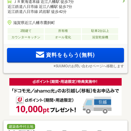
ＪＲ東海道本線 近江八幡駅 徒歩7分
近江鉄道八日市線 近江八幡駅 徒歩7分
近江鉄道八日市線 武佐駅 徒歩42分
滋賀県近江八幡市鷹飼町
2階建て
所有権
駐車2台以上
カウンターキッチン
オール電化
浴室乾燥機
資料をもらう(無料)
※SUUMOのお問い合わせページへ移動します
建築条件付土地