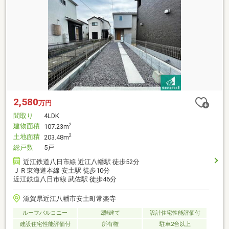
2,580
万円
間取り
4LDK
建物面積
2
107.23m
土地面積
2
203.48m
総戸数
5戸
近江鉄道八日市線 近江八幡駅 徒歩52分
ＪＲ東海道本線 安土駅 徒歩10分
近江鉄道八日市線 武佐駅 徒歩46分
滋賀県近江八幡市安土町常楽寺
ルーフバルコニー
2階建て
設計住宅性能評価付
建設住宅性能評価付
所有権
駐車2台以上