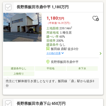
長野県飯田市鼎中平 1,180万円
1,180
万円
（坪単価:16.31万円）
2
土地面積
239.14m
用途地域
１種住居
建ぺい率
60%
容積率
200%
建築条件
なし
飯田線 鼎駅 徒歩3分
その他の交通
長野県飯田市鼎中平
建築条件なし
平坦地
本下水
上物有り
売主にて解体後引き渡しとなります。飯田線 「鼎」駅から徒歩3
分
長野県飯田市鼎下山 650万円