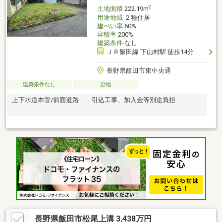
2
土地面積
222.19m
用途地域
２種住居
建ぺい率
60%
容積率
200%
建築条件
なし
ＪＲ飯田線 下山村駅 徒歩14分
長野県飯田市東中央通
建築条件なし
更地
上下水道本管/前面道路 引込工事、加入金等別途負担
長野県飯田市松尾上溝 3,438万円