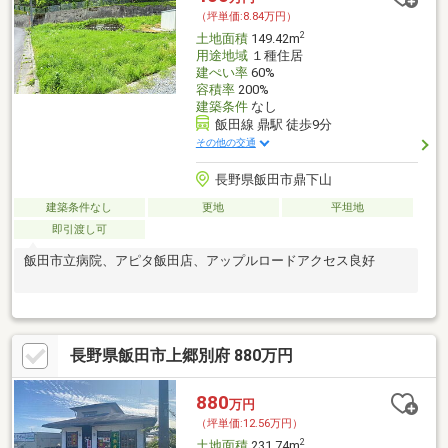
（坪単価:8.84万円）
2
土地面積
149.42m
用途地域
１種住居
建ぺい率
60%
容積率
200%
建築条件
なし
飯田線 鼎駅 徒歩9分
その他の交通
長野県飯田市鼎下山
建築条件なし
更地
平坦地
即引渡し可
飯田市立病院、アピタ飯田店、アップルロードアクセス良好
長野県飯田市上郷別府 880万円
880
万円
（坪単価:12.56万円）
2
土地面積
231.74m