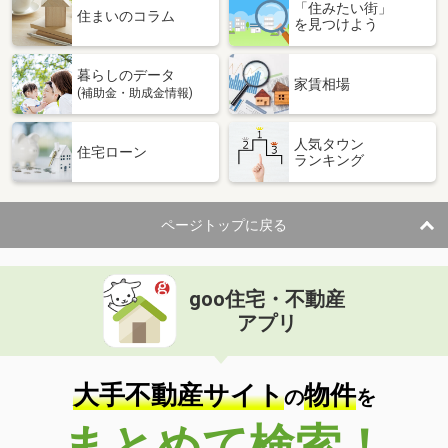
「住みたい街」
住まいのコラム
を見つけよう
暮らしのデータ
家賃相場
(補助金・助成金情報)
人気タウン
住宅ローン
ランキング
ページトップに戻る
goo住宅・不動産
アプリ
大手不動産サイト
物件
の
を
まとめて検索！