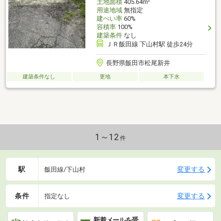
土地面積
405.64m
用途地域
無指定
建ぺい率
60%
容積率
100%
建築条件
なし
ＪＲ飯田線 下山村駅 徒歩24分
長野県飯田市松尾新井
建築条件なし
更地
本下水
1～12
件
駅
変更する
飯田線/下山村
条件
変更する
指定なし
新着メールを受