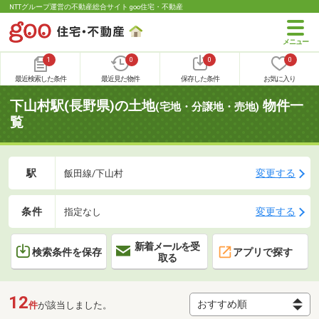
NTTグループ運営の不動産総合サイト goo住宅・不動産
1
0
0
0
最近検索した条件
最近見た物件
保存した条件
お気に入り
下山村駅(長野県)の土地
物件一
(宅地・分譲地・売地)
覧
駅
変更する
飯田線/下山村
条件
変更する
指定なし
新着メールを受
検索条件を保存
アプリで探す
取る
12
件
が該当しました。