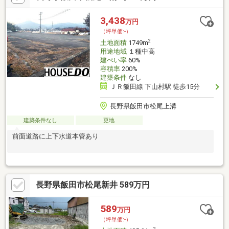
3,438
万円
（坪単価:-）
2
土地面積
1749m
用途地域
１種中高
建ぺい率
60%
容積率
200%
建築条件
なし
ＪＲ飯田線 下山村駅 徒歩15分
長野県飯田市松尾上溝
建築条件なし
更地
前面道路に上下水道本管あり
長野県飯田市松尾新井 589万円
589
万円
（坪単価:-）
2