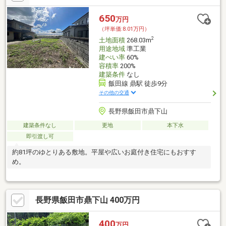
650
万円
（坪単価:8.01万円）
2
土地面積
268.03m
用途地域
準工業
建ぺい率
60%
容積率
200%
建築条件
なし
飯田線 鼎駅 徒歩9分
その他の交通
長野県飯田市鼎下山
建築条件なし
更地
本下水
即引渡し可
約81坪のゆとりある敷地。平屋や広いお庭付き住宅にもおすす
め。
長野県飯田市鼎下山 400万円
400
万円