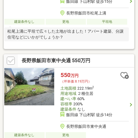
飯田線 下山村駅 徒歩15分
長野県飯田市松尾上溝
建築条件なし
更地
平坦地
松尾上溝に平坦で広々した土地が出ました！アパート建築、分譲
住宅などにいかがでしょうか？
長野県飯田市東中央通 550万円
550
万円
（坪単価:8.19万円）
2
土地面積
222.19m
用途地域
２種住居
建ぺい率
60%
容積率
200%
建築条件
なし
飯田線 下山村駅 徒歩14分
長野県飯田市東中央通
建築条件なし
更地