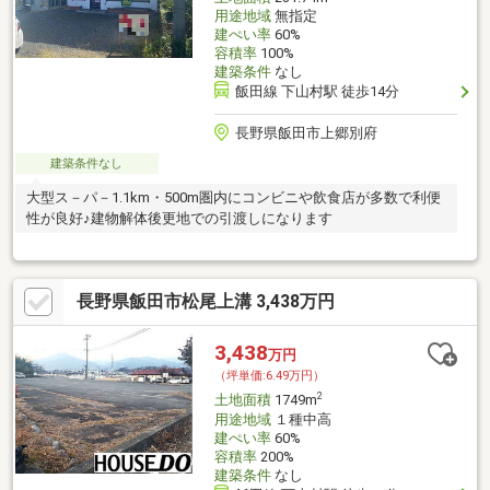
用途地域
無指定
建ぺい率
60%
容積率
100%
建築条件
なし
飯田線 下山村駅 徒歩14分
長野県飯田市上郷別府
建築条件なし
大型ス－パ－1.1km・500m圏内にコンビニや飲食店が多数で利便
性が良好♪建物解体後更地での引渡しになります
長野県飯田市松尾上溝 3,438万円
3,438
万円
（坪単価:6.49万円）
2
土地面積
1749m
用途地域
１種中高
建ぺい率
60%
容積率
200%
建築条件
なし