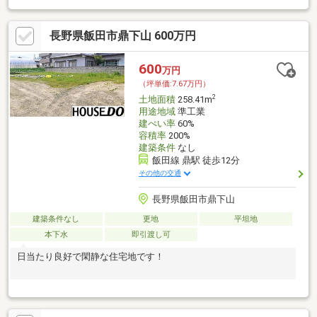
長野県飯田市鼎下山 600万円
600
万円
（坪単価:7.67万円）
2
土地面積
258.41m
用途地域
準工業
建ぺい率
60%
容積率
200%
建築条件
なし
飯田線 鼎駅 徒歩12分
その他の交通
長野県飯田市鼎下山
建築条件なし
更地
平坦地
本下水
即引渡し可
日当たり良好で閑静な住宅地です！