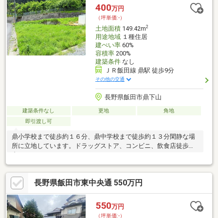
400
万円
（坪単価:-）
2
土地面積
149.42m
用途地域
１種住居
建ぺい率
60%
容積率
200%
建築条件
なし
ＪＲ飯田線 鼎駅 徒歩9分
その他の交通
長野県飯田市鼎下山
建築条件なし
更地
角地
即引渡し可
鼎小学校まで徒歩約１６分、鼎中学校まで徒歩約１３分閑静な場
所に立地しています。ドラッグストア、コンビニ、飲食店徒歩圏
内
長野県飯田市東中央通 550万円
550
万円
（坪単価:-）