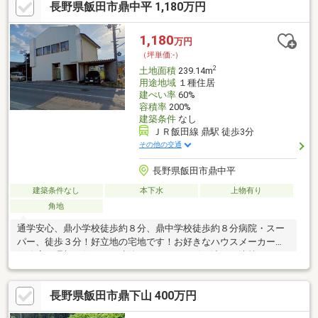
長野県飯田市鼎中平 1,180万円
1,180
万円
（坪単価:-）
2
土地面積
239.14m
用途地域
１種住居
建ぺい率
60%
容積率
200%
建築条件
なし
ＪＲ飯田線 鼎駅 徒歩3分
その他の交通
長野県飯田市鼎中平
建築条件なし
本下水
上物有り
角地
通学安心、鼎小学校徒歩約８分、鼎中学校徒歩約８分病院・スー
パー、徒歩３分！好立地の宅地です！お好きなハウスメーカーや
工務店で理想の住まいを建築いただけます引き渡しは決算３ヶ月
以内とさせていただきます。
長野県飯田市鼎下山 400万円