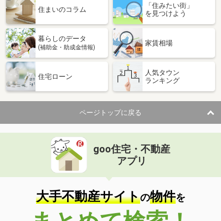
「住みたい街」
住まいのコラム
を見つけよう
暮らしのデータ
家賃相場
(補助金・助成金情報)
人気タウン
住宅ローン
ランキング
ページトップに戻る
goo住宅・不動産
アプリ
大手不動産サイト
物件
の
を