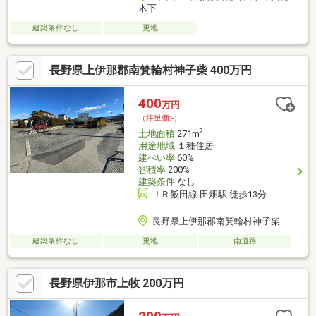
木下
建築条件なし
更地
長野県上伊那郡南箕輪村神子柴 400万円
400
万円
（坪単価:-）
2
土地面積
271m
用途地域
１種住居
建ぺい率
60%
容積率
200%
建築条件
なし
ＪＲ飯田線 田畑駅 徒歩13分
長野県上伊那郡南箕輪村神子柴
建築条件なし
更地
南道路
長野県伊那市上牧 200万円