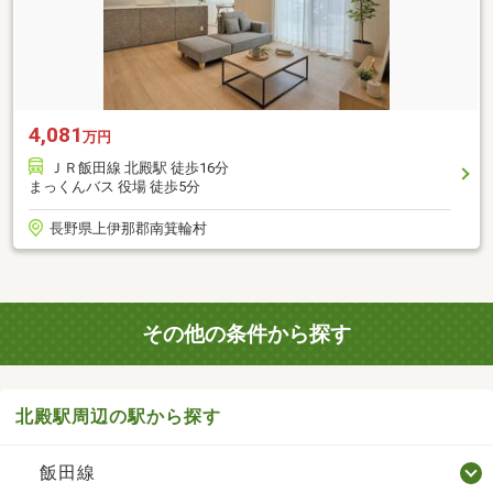
4,081
万円
ＪＲ飯田線 北殿駅 徒歩16分
まっくんバス 役場 徒歩5分
長野県上伊那郡南箕輪村
その他の条件から探す
北殿駅周辺の駅から探す
飯田線