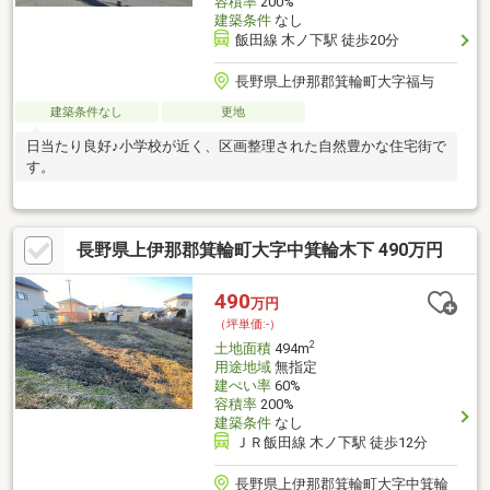
容積率
200%
建築条件
なし
飯田線 木ノ下駅 徒歩20分
長野県上伊那郡箕輪町大字福与
建築条件なし
更地
日当たり良好♪小学校が近く、区画整理された自然豊かな住宅街で
す。
長野県上伊那郡箕輪町大字中箕輪木下 490万円
490
万円
（坪単価:-）
2
土地面積
494m
用途地域
無指定
建ぺい率
60%
容積率
200%
建築条件
なし
ＪＲ飯田線 木ノ下駅 徒歩12分
長野県上伊那郡箕輪町大字中箕輪