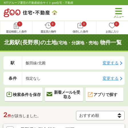
NTTグループ運営の不動産総合サイト goo住宅・不動産
1
0
0
0
最近検索した条件
最近見た物件
保存した条件
お気に入り
北殿駅(長野県)の土地
物件一覧
(宅地・分譲地・売地)
駅
変更する
飯田線/北殿
条件
変更する
指定なし
新着メールを受
検索条件を保存
アプリで探す
取る
2
件
が該当しました。