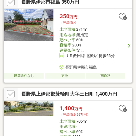
長野県伊那市福島 350万円
350
万円
（坪単価:-）
2
土地面積
271m
用途地域
無指定
建ぺい率
60%
容積率
200%
建築条件
なし
ＪＲ飯田線 北殿駅 徒歩33分
長野県伊那市福島
建築条件なし
更地
南道路
長野県上伊那郡箕輪町大字三日町 1,400万円
1,400
万円
（坪単価:6.56万円）
2
土地面積
706m
用途地域
-
建ぺい率
60%