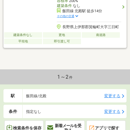
容積率
200%
建築条件
なし
飯田線 北殿駅 徒歩14分
その他の交通
長野県上伊那郡箕輪町大字三日町
建築条件なし
更地
南道路
平坦地
即引渡し可
1～2
件
駅
変更する
飯田線/北殿
条件
変更する
指定なし
新着メールを受
検索条件を保存
アプリで探す