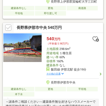
長野県上伊那郡箕輪町大字三日町
建築条件なし
更地
南道路
平坦地
即引渡し可
長野県伊那市中央 540万円
540
万円
（坪単価:5.98万円）
2
土地面積
298.6m
用途地域
１種住居
建ぺい率
60%
容積率
160%
建築条件
なし
飯田線 伊那北駅 徒歩19分
その他の交通
長野県伊那市中央
建築条件なし
更地
平坦地
本下水
～諸条件ご相談ください～建築条件無!お好きなハウスメーカーで