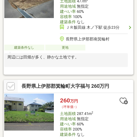
土地面積
477m
用途地域
無指定
建ぺい率
60%
容積率
100%
建築条件
なし
ＪＲ飯田線 木ノ下駅 徒歩23分
長野県上伊那郡南箕輪村
建築条件なし
更地
周辺には田畑が多く、静かな土地です。
長野県上伊那郡箕輪町大字福与 260万円
260
万円
（坪単価:-）
2
土地面積
287.41m
用途地域
無指定
建ぺい率
60%
容積率
200%
建築条件
なし