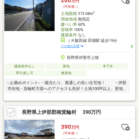
200
万円
（坪単価:-）
2
土地面積
373.68m
用途地域
無指定
建ぺい率
60%
容積率
100%
建築条件
なし
ＪＲ飯田線 田畑駅 徒歩19分
その他の交通
長野県伊那市上牧
建築条件なし
更地
本下水
即引渡し可
整形地
--お薦めポイント--・陽当たり、風通しの良い住宅地！ ・伊那
市街地・箕輪町方面へのアクセスも良好！土地100坪以上、更地
渡し、整形地、田園風景、平坦地
長野県上伊那郡南箕輪村 390万円
390
万円
（坪単価:-）
2