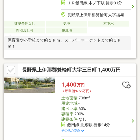
ＪＲ飯田線 木ノ下駅 徒歩31分
長野県上伊那郡箕輪町大字福与
建築条件なし
更地
本下水
即引渡し可
整形地
保育園や小学校まで約１ｋｍ、スーパーマーケットまで約３ｋ
ｍ！
長野県上伊那郡箕輪町大字三日町 1,400万円
1,400
万円
（坪単価:6.56万円）
2
土地面積
706m
用途地域
-
建ぺい率
60%
容積率
200%
建築条件
なし
飯田線 北殿駅 徒歩14分
その他の交通