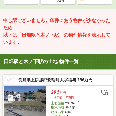
取る
申し訳ございません。条件にあう物件が少なかった
ため
以下は「田畑駅と木ノ下駅」の物件情報を表示して
います。
田畑駅と木ノ下駅の土地 物件一覧
長野県上伊那郡箕輪町大字福与 296万円
296
万円
（坪単価:4.82万円）
2
土地面積
203.36m
用途地域
無指定
建ぺい率
60%