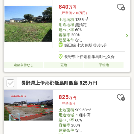
840
万円
（坪単価:2.15万円）
2
土地面積
1288m
用途地域
無指定
建ぺい率
60%
容積率
200%
建築条件
なし
飯田線 七久保駅 徒歩5分
長野県上伊那郡飯島町七久保
建築条件なし
更地
平坦地
長野県上伊那郡飯島町飯島 825万円
825
万円
（坪単価:-）
2
土地面積
909.58m
用途地域
１種中高
建ぺい率
60%
容積率
200%
建築条件
なし