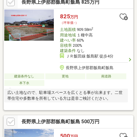
長野県上伊那郡飯島町飯島 825万円
825
万円
（坪単価:-）
2
土地面積
909.58m
用途地域
１種中高
建ぺい率
60%
容積率
200%
建築条件
なし
ＪＲ飯田線 飯島駅 徒歩4分
長野県上伊那郡飯島町飯島
建築条件なし
更地
南道路
本下水
広い土地なので、駐車場スペースを広くとる事が出来ます。二世
帯住宅や多数車を所有している方は是非ご検討ください。
長野県上伊那郡飯島町飯島 500万円
500
万円