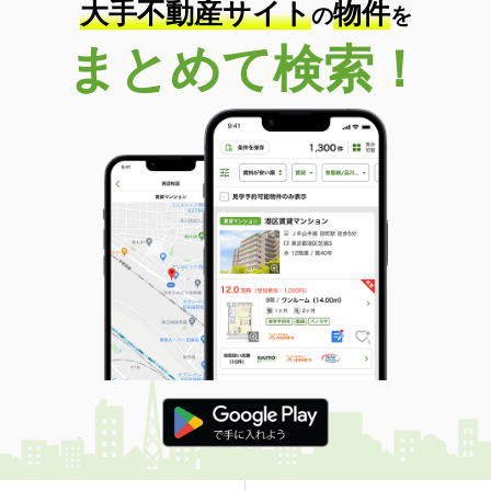
大手不動産サイト
物件
の
を
まとめて検索！