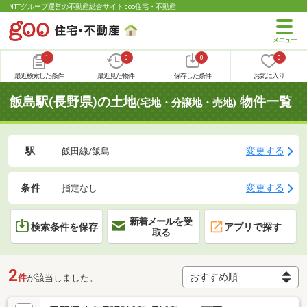
NTTグループ運営の不動産総合サイト goo住宅・不動産
1
0
0
0
最近検索した条件
最近見た物件
保存した条件
お気に入り
飯島駅(長野県)の土地
物件一覧
(宅地・分譲地・売地)
駅
変更する
飯田線/飯島
条件
変更する
指定なし
新着メールを受
検索条件を保存
アプリで探す
取る
2
件
が該当しました。