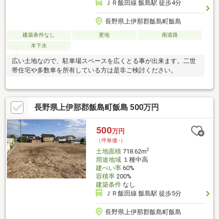
ＪＲ飯田線 飯島駅 徒歩4分
長野県上伊那郡飯島町飯島
建築条件なし
更地
南道路
本下水
広い土地なので、駐車場スペースを広くとる事が出来ます。二世
帯住宅や多数車を所有している方は是非ご検討ください。
長野県上伊那郡飯島町飯島 500万円
500
万円
（坪単価:-）
2
土地面積
718.62m
用途地域
１種中高
建ぺい率
60%
容積率
200%
建築条件
なし
ＪＲ飯田線 飯島駅 徒歩5分
長野県上伊那郡飯島町飯島