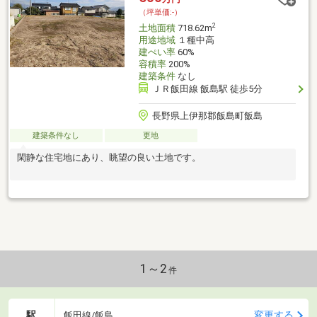
（坪単価:-）
2
土地面積
718.62m
用途地域
１種中高
建ぺい率
60%
容積率
200%
建築条件
なし
ＪＲ飯田線 飯島駅 徒歩5分
長野県上伊那郡飯島町飯島
建築条件なし
更地
閑静な住宅地にあり、眺望の良い土地です。
1～2
件
駅
変更する
飯田線/飯島