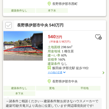
長野県伊那市西町
建築条件なし
本下水
長野県伊那市中央 540万円
540
万円
（坪単価:5.98万円）
2
土地面積
298.6m
用途地域
１種住居
建ぺい率
60%
容積率
160%
建築条件
なし
飯田線 伊那北駅 徒歩19分
その他の交通
長野県伊那市中央
建築条件なし
更地
平坦地
本下水
～諸条件ご相談ください～建築条件無!お好きなハウスメーカーで
建築可能!天竜川より高台に位置しています!周辺環境良好です!