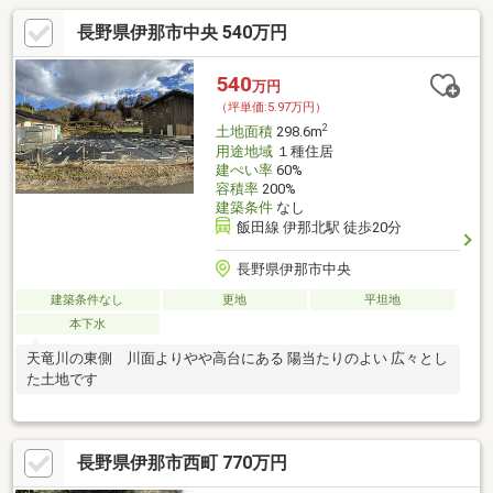
長野県伊那市中央 540万円
540
万円
（坪単価:5.97万円）
2
土地面積
298.6m
用途地域
１種住居
建ぺい率
60%
容積率
200%
建築条件
なし
飯田線 伊那北駅 徒歩20分
長野県伊那市中央
建築条件なし
更地
平坦地
本下水
天竜川の東側 川面よりやや高台にある 陽当たりのよい 広々とし
た土地です
長野県伊那市西町 770万円