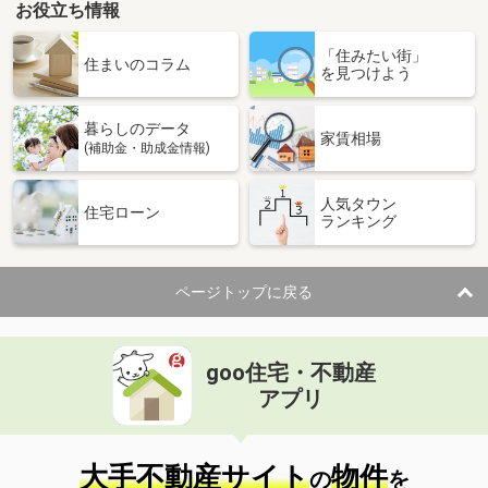
お役立ち情報
「住みたい街」
住まいのコラム
を見つけよう
暮らしのデータ
家賃相場
(補助金・助成金情報)
人気タウン
住宅ローン
ランキング
ページトップに戻る
goo住宅・不動産
アプリ
大手不動産サイト
物件
の
を