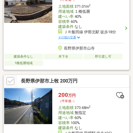
2
土地面積
371.01m
用途地域
１種低層
建ぺい率
40%
容積率
60%
建築条件
なし
ＪＲ飯田線 伊那北駅 徒歩18分
その他の交通
長野県伊那市山寺
建築条件なし
本下水
即引渡し可
1種低層地域
長野県伊那市上牧 200万円
200
万円
（坪単価:-）
2
土地面積
373.68m
用途地域
無指定
建ぺい率
60%
容積率
100%
建築条件
なし