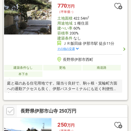
770
万円
（坪単価:-）
2
土地面積
422.54m
用途地域
１種住居
建ぺい率
60%
容積率
200%
建築条件
なし
ＪＲ飯田線 伊那市駅 徒歩11分
その他の交通
長野県伊那市西町
建築条件なし
更地
南道路
本下水
庭と蔵のある住宅用地です。陽当り良好で、駒ヶ根・箕輪町方面
への通勤アクセスも良く、伊那バスターミナルにも近く利便性の
高い立地。
長野県伊那市山寺 250万円
250
万円
（坪単価:-）