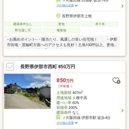
ＪＲ飯田線 田畑駅 徒歩19分
その他の交通
長野県伊那市上牧
建築条件なし
更地
本下水
即引渡し可
整形地
--お薦めポイント--・陽当たり、風通しの良い住宅地！ ・伊那
市街地・箕輪町方面へのアクセスも良好！土地100坪以上、更地
渡し、整形地、田園風景、平坦地
長野県伊那市西町 850万円
850
万円
（坪単価:-）
2
土地面積
407m
用途地域
１種中高
建ぺい率
60%
容積率
200%
建築条件
なし
ＪＲ飯田線 伊那市駅 徒歩4分
その他の交通