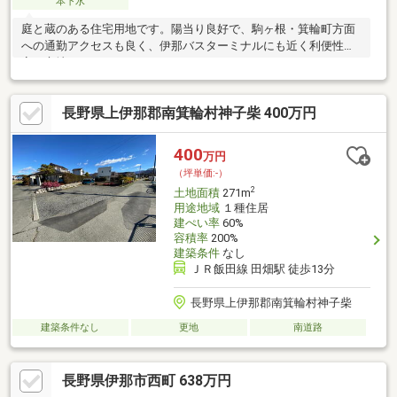
本下水
庭と蔵のある住宅用地です。陽当り良好で、駒ヶ根・箕輪町方面
への通勤アクセスも良く、伊那バスターミナルにも近く利便性の
高い立地。
長野県上伊那郡南箕輪村神子柴 400万円
400
万円
（坪単価:-）
2
土地面積
271m
用途地域
１種住居
建ぺい率
60%
容積率
200%
建築条件
なし
ＪＲ飯田線 田畑駅 徒歩13分
長野県上伊那郡南箕輪村神子柴
建築条件なし
更地
南道路
長野県伊那市西町 638万円