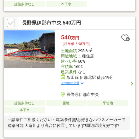
建築条件なし
本下水
長野県伊那市中央 540万円
540
万円
（坪単価:5.98万円）
2
土地面積
298.6m
用途地域
１種住居
建ぺい率
60%
容積率
160%
建築条件
なし
飯田線 伊那北駅 徒歩19分
その他の交通
長野県伊那市中央
建築条件なし
更地
平坦地
本下水
～諸条件ご相談ください～建築条件無!お好きなハウスメーカーで
建築可能!天竜川より高台に位置しています!周辺環境良好です!