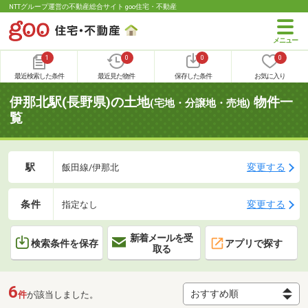
NTTグループ運営の不動産総合サイト goo住宅・不動産
1
0
0
0
最近検索した条件
最近見た物件
保存した条件
お気に入り
伊那北駅(長野県)の土地
物件一
(宅地・分譲地・売地)
覧
駅
変更する
飯田線/伊那北
条件
変更する
指定なし
新着メールを受
検索条件を保存
アプリで探す
取る
6
件
が該当しました。