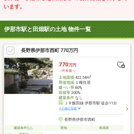
います。
伊那市駅と田畑駅の土地 物件一覧
長野県伊那市西町 770万円
770
万円
（坪単価:-）
2
土地面積
422.54m
用途地域
１種住居
建ぺい率
60%
容積率
200%
建築条件
なし
ＪＲ飯田線 伊那市駅 徒歩11分
その他の交通
長野県伊那市西町
建築条件なし
更地
南道路