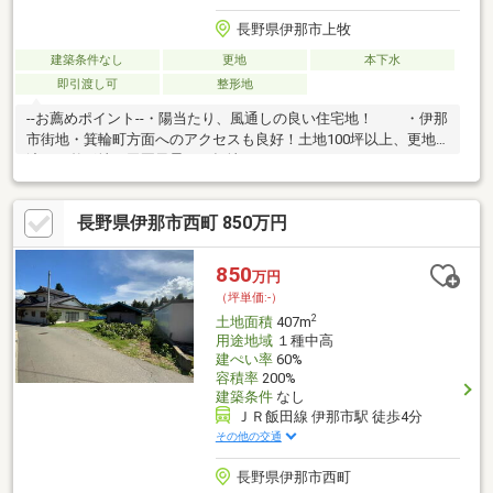
長野県伊那市上牧
建築条件なし
更地
本下水
即引渡し可
整形地
--お薦めポイント--・陽当たり、風通しの良い住宅地！ ・伊那
市街地・箕輪町方面へのアクセスも良好！土地100坪以上、更地
渡し、整形地、田園風景、平坦地
長野県伊那市西町 850万円
850
万円
（坪単価:-）
2
土地面積
407m
用途地域
１種中高
建ぺい率
60%
容積率
200%
建築条件
なし
ＪＲ飯田線 伊那市駅 徒歩4分
その他の交通
長野県伊那市西町