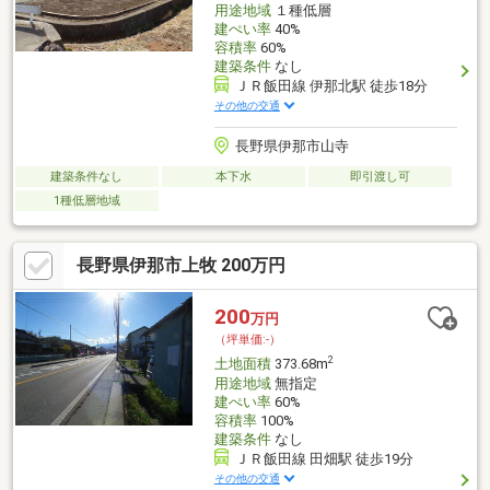
用途地域
１種低層
建ぺい率
40%
容積率
60%
建築条件
なし
ＪＲ飯田線 伊那北駅 徒歩18分
その他の交通
長野県伊那市山寺
建築条件なし
本下水
即引渡し可
1種低層地域
長野県伊那市上牧 200万円
200
万円
（坪単価:-）
2
土地面積
373.68m
用途地域
無指定
建ぺい率
60%
容積率
100%
建築条件
なし
ＪＲ飯田線 田畑駅 徒歩19分
その他の交通