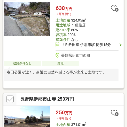
638
万円
（坪単価:-）
2
土地面積
324.95m
用途地域
１種住居
建ぺい率
60%
容積率
200%
建築条件
なし
ＪＲ飯田線 伊那市駅 徒歩15分
長野県伊那市西町
建築条件なし
更地
春日公園が近く、身近に自然を感じる事が出来る土地です。
長野県伊那市山寺 250万円
250
万円
（坪単価:-）
2
土地面積
371.01m