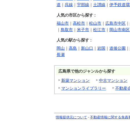
道
｜
呉線
｜
宇部線
｜
土讃線
｜
伊予鉄道環
人気の市区から探す :
福山市
｜
高松市
｜
松山市
｜
広島市中区
｜
｜
鳥取市
｜
米子市
｜
松江市
｜
岡山市南区
人気の駅から探す :
岡山
｜
高島
｜
新山口
｜
岩国
｜
道後公園
｜
長瀬
広島県で他のジャンルから探す
新築マンション
中古マンション
マンションライブラリー
不動産
情報提供元について
-
不動産情報に関する免責