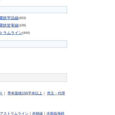
電鉄宇品線
(403)
電鉄皆実線
(109)
トラムライン
(444)
り
｜
専有面積100平米以上
｜
売主・代理
アストラムライン
｜
赤穂線
｜
水島臨海鉄