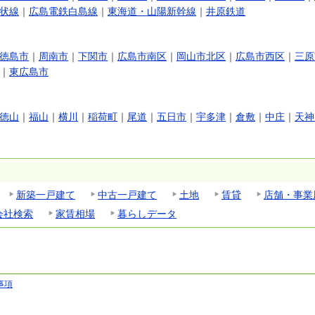
状線
｜
広島電鉄白島線
｜
東海道・山陽新幹線
｜
井原鉄道
徳島市
｜
周南市
｜
下関市
｜
広島市南区
｜
岡山市北区
｜
広島市西区
｜
三原
｜
東広島市
徳山
｜
福山
｜
横川
｜
稲荷町
｜
尾道
｜
五日市
｜
宇多津
｜
倉敷
｜
中庄
｜
天神
新築一戸建て
中古一戸建て
土地
賃貸
店舗・事業
会社検索
家賃相場
暮らしデータ
事項