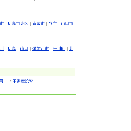
市
｜
広島市東区
｜
倉敷市
｜
呉市
｜
山口市
川
｜
広島
｜
山口
｜
備前西市
｜
松川町
｜
北
用
不動産投資