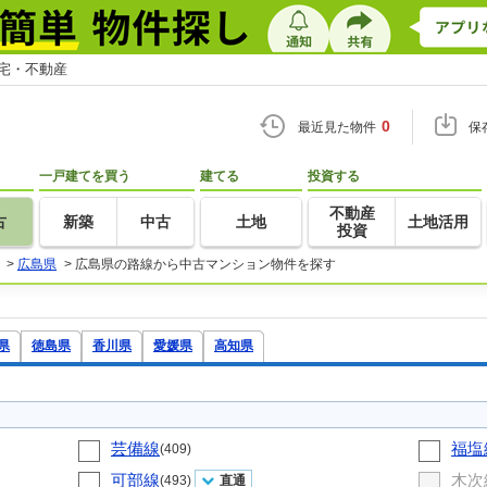
住宅・不動産
0
最近見た物件
保
一戸建てを買う
建てる
投資する
不動産
古
新築
中古
土地
土地活用
投資
>
広島県
>
広島県の路線から中古マンション物件を探す
県
徳島県
香川県
愛媛県
高知県
芸備線
福塩
(409)
可部線
木次
(493)
直通