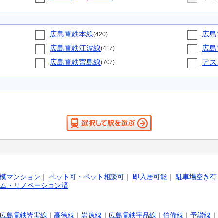
広島電鉄本線
広島
(420)
広島電鉄江波線
広島
(417)
広島電鉄宮島線
アス
(707)
模マンション
｜
ペット可・ペット相談可
｜
即入居可能
｜
駐車場空き有
ム・リノベーション済
広島電鉄皆実線
｜
高徳線
｜
岩徳線
｜
広島電鉄宇品線
｜
伯備線
｜
予讃線
｜