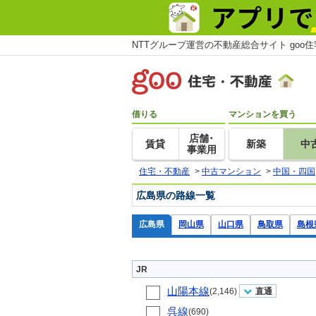
NTTグループ運営の不動産総合サイト goo
借りる
マンションを買う
店舗･
賃貸
新築
中
事業用
住宅・不動産
>
中古マンション
>
中国・四国
広島県の路線一覧
広島県
岡山県
山口県
鳥取県
島根
JR
山陽本線
(2,146)
直通
呉線
(690)