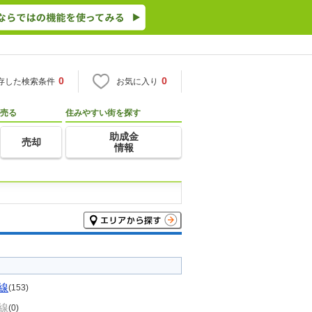
0
0
存した検索条件
お気に入り
売る
住みやすい街を探す
助成金
売却
情報
線
(153)
線
(0)