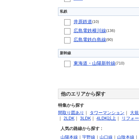
私鉄
井原鉄道
(10)
広島電鉄横川線
(136)
広島電鉄白島線
(90)
新幹線
東海道・山陽新幹線
(710)
他のエリアから探す
特集から探す
間取り図あり
｜
タワーマンション
｜
大規
｜
2LDK
｜
3LDK
｜
4LDK以上
｜
リフォー
人気の路線から探す :
山陽本線
｜
宇野線
｜
山口線
｜
山陰本線
｜