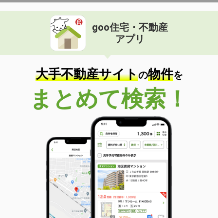
goo住宅・不動産
アプリ
大手不動産サイト
物件
の
を
まとめて検索！