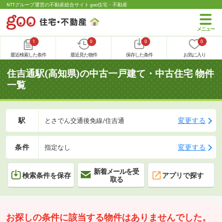
NTTグループ運営の不動産総合サイト goo住宅・不動産
1
0
0
0
最近検索した条件
最近見た物件
保存した条件
お気に入り
住吉通駅(高知県)の中古一戸建て・中古住宅 物件
一覧
駅
変更する
とさでん交通後免線/住吉通
条件
変更する
指定なし
新着メールを受
検索条件を保存
アプリで探す
取る
お探しの条件に該当する物件はありませんでした。