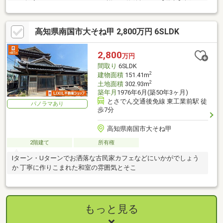
をご提案させていただきます！●詳細は物件概要の【備考】欄を
チェック♪
高知県南国市大そね甲 2,800万円 6SLDK
2,800
万円
間取り
6SLDK
2
建物面積
151.41m
2
土地面積
302.93m
築年月
1976年6月(築50年3ヶ月)
とさでん交通後免線 東工業前駅 徒
パノラマあり
歩7分
高知県南国市大そね甲
2階建て
所有権
Iターン・Uターンでお洒落な古民家カフェなどにいかがでしょう
か 丁寧に作りこまれた和室の雰囲気とそこ
もっと見る