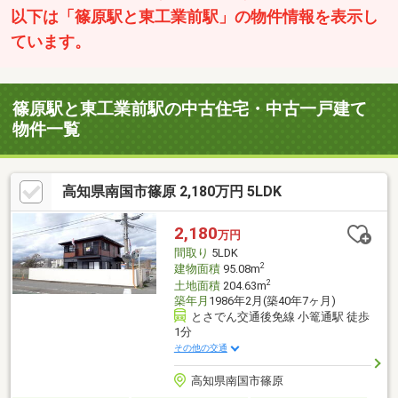
以下は「篠原駅と東工業前駅」の物件情報を表示し
ています。
篠原駅と東工業前駅の中古住宅・中古一戸建て
物件一覧
高知県南国市篠原 2,180万円 5LDK
2,180
万円
間取り
5LDK
2
建物面積
95.08m
2
土地面積
204.63m
築年月
1986年2月(築40年7ヶ月)
とさでん交通後免線 小篭通駅 徒歩
1分
その他の交通
高知県南国市篠原