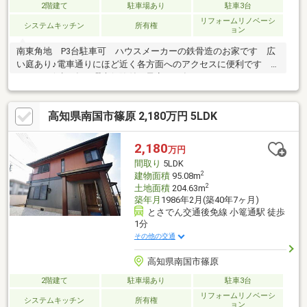
2階建て
駐車場あり
駐車3台
リフォームリノベーシ
システムキッチン
所有権
ョン
南東角地 P3台駐車可 ハウスメーカーの鉄骨造のお家です 広
い庭あり♪電車通りにほど近く各方面へのアクセスに便利です ※
シロアリ保証5年 瑕疵保険付（予定）10年 ●リフォーム：
（R8.1月下旬）バスルーム 洗面 ウォシュレットトイレ 建
具 クローゼット・床、クロス全面張替 外壁塗装 カップボー
高知県南国市篠原 2,180万円 5LDK
ド 外構工事 畳・襖張替等
2,180
万円
間取り
5LDK
2
建物面積
95.08m
2
土地面積
204.63m
築年月
1986年2月(築40年7ヶ月)
とさでん交通後免線 小篭通駅 徒歩
1分
その他の交通
高知県南国市篠原
2階建て
駐車場あり
駐車3台
リフォームリノベーシ
システムキッチン
所有権
ョン