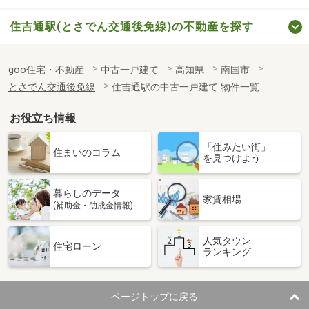
住吉通駅(とさでん交通後免線)の不動産を探す
goo住宅・不動産
中古一戸建て
高知県
南国市
とさでん交通後免線
住吉通駅の中古一戸建て 物件一覧
お役立ち情報
「住みたい街」
住まいのコラム
を見つけよう
暮らしのデータ
家賃相場
(補助金・助成金情報)
人気タウン
住宅ローン
ランキング
ページトップに戻る