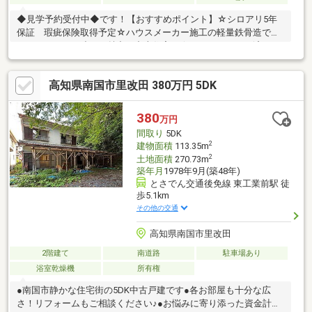
◆見学予約受付中◆です！【おすすめポイント】☆シロアリ5年
保証 瑕疵保険取得予定☆ハウスメーカー施工の軽量鉄骨造で、
しっかりとした造りが魅力の中古住宅。☆フルリフォーム済のた
め、きれいな状態で新生活を始められます。☆間取りはゆとりあ
る5LDK。リビング横には和室を備えており、お子さまの遊び場や
高知県南国市里改田 380万円 5DK
来客スペース、くつろぎの空間としても使いやすい間取りです。
☆南東角地ならではの日当たりと風通しの良さも魅力。☆広いお
庭付きなので、ガーデニングや家庭菜園、お子さまの遊び場とし
380
万円
ても活用可能。【周辺環境】・大篠小学校2200ｍ（徒歩約28
間取り
5DK
分）・香長中学校3600ｍ（徒歩約45分）
2
建物面積
113.35m
2
土地面積
270.73m
築年月
1978年9月(築48年)
とさでん交通後免線 東工業前駅 徒
歩5.1km
その他の交通
高知県南国市里改田
2階建て
南道路
駐車場あり
浴室乾燥機
所有権
●南国市静かな住宅街の5DK中古戸建です●各お部屋も十分な広
さ！リフォームもご相談ください♪●お悩みに寄り添った資金計画