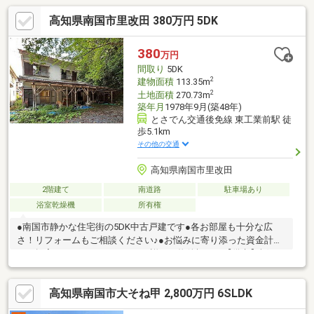
高知県南国市里改田 380万円 5DK
380
万円
間取り
5DK
2
建物面積
113.35m
2
土地面積
270.73m
築年月
1978年9月(築48年)
とさでん交通後免線 東工業前駅 徒
歩5.1km
その他の交通
高知県南国市里改田
2階建て
南道路
駐車場あり
浴室乾燥機
所有権
●南国市静かな住宅街の5DK中古戸建です●各お部屋も十分な広
さ！リフォームもご相談ください♪●お悩みに寄り添った資金計画
をご提案させていただきます！●詳細は物件概要の【備考】欄を
チェック♪
高知県南国市大そね甲 2,800万円 6SLDK