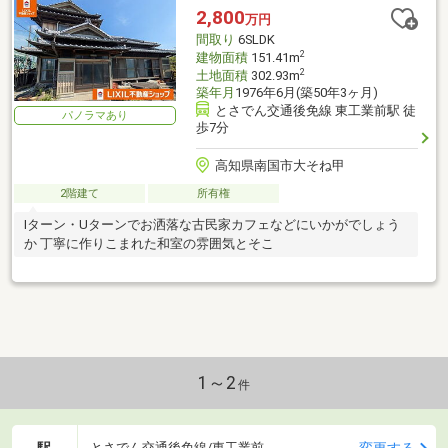
2,800
万円
間取り
6SLDK
2
建物面積
151.41m
2
土地面積
302.93m
築年月
1976年6月(築50年3ヶ月)
とさでん交通後免線 東工業前駅 徒
パノラマあり
歩7分
高知県南国市大そね甲
2階建て
所有権
Iターン・Uターンでお洒落な古民家カフェなどにいかがでしょう
か 丁寧に作りこまれた和室の雰囲気とそこ
1～2
件
駅
変更する
とさでん交通後免線/東工業前