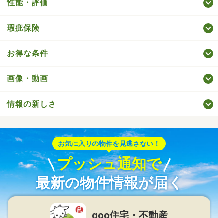
性能・評価
瑕疵保険
お得な条件
画像・動画
情報の新しさ
お気に入りの物件を見逃さない！
プッシュ通知で
最新の物件情報が届く
goo住宅・不動産