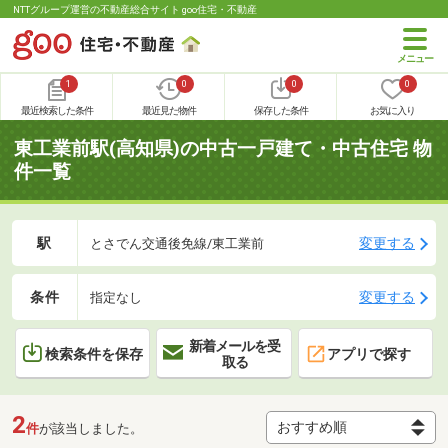
NTTグループ運営の不動産総合サイト goo住宅・不動産
1
0
0
0
最近検索した条件
最近見た物件
保存した条件
お気に入り
東工業前駅(高知県)の中古一戸建て・中古住宅 物
件一覧
駅
変更する
とさでん交通後免線/東工業前
条件
変更する
指定なし
新着メールを受
検索条件を保存
アプリで探す
取る
2
件
が該当しました。