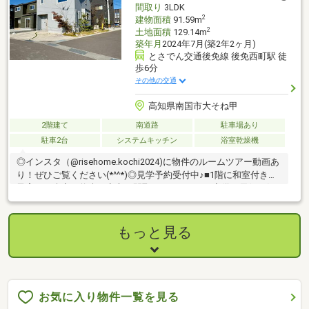
間取り
3LDK
2
建物面積
91.59m
2
土地面積
129.14m
築年月
2024年7月(築2年2ヶ月)
とさでん交通後免線 後免西町駅 徒
歩6分
その他の交通
高知県南国市大そね甲
2階建て
南道路
駐車場あり
駐車2台
システムキッチン
浴室乾燥機
◎インスタ（@risehome.kochi2024)に物件のルームツアー動画あ
り！ぜひご覧ください(*^^*)◎見学予約受付中♪■1階に和室付き。
子育て・来客・将来も安心の間取り■ サンルーム完備で天候を気
にせず洗濯できる家事動線■ LDK＋和室で家族が自然と集まる空
間設計■ 吹抜のある2階ホールが明るさと開放感を演出■ トイレ2
ヶ所・収納充実で毎日の暮らしがスムーズ【周辺環境】・大篠小
もっと見る
学校 徒歩15分 (約1200m）・香長中学校 徒歩22分 (約1700m)
お気に入り物件一覧を見る