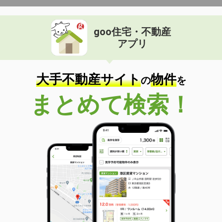
goo住宅・不動産
アプリ
大手不動産サイト
物件
の
を
まとめて検索！