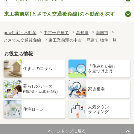
東工業前駅(とさでん交通後免線)の不動産を探す
goo住宅・不動産
中古一戸建て
高知県
南国市
とさでん交通後免線
東工業前駅の中古一戸建て 物件一覧
お役立ち情報
「住みたい街」
住まいのコラム
を見つけよう
暮らしのデータ
家賃相場
(補助金・助成金情報)
人気タウン
住宅ローン
ランキング
ページトップに戻る