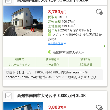
高知県南国市大そね甲 3,780万円 3SLDK
3,780
万円
間取り
3SLDK
2
建物面積
100.97m
2
土地面積
133.15m
築年月
2025年1月(築1年8ヶ月)
とさでん交通後免線 後免西町駅 徒
歩6分
その他の交通
高知県南国市大そね甲
2階建て
駐車場あり
駐車2台
システムキッチン
オール電化
浴室乾燥機
◎値下げしました！3980万円⇒3780万円◎Instagram（＠
risehome.kochi2024)に物件のルームツアー動画あります！ぜひご
覧ください(*^-^*)Youtube、Xにもあります♪◎見学予約受付中！・
太陽光発電システム、蓄電池9.8ｋｗを設置しており災害時にも活
用できます◎・LDK18.55帖×パントリーでゆとりある生活♪・用途
高知県南国市大そね甲 3,800万円 3LDK
自在の洋室とWIC。成長に合わせて長く暮らせる間取り設計・長
期優良住宅、省令準耐火、耐震等級３、ZEH仕様の安心住宅【周
辺環境】・南国私立大篠小学校 徒歩14分（約1100ｍ）・南国市
3,800
万円
立香長中学校 徒歩22分（約1700ｍ）