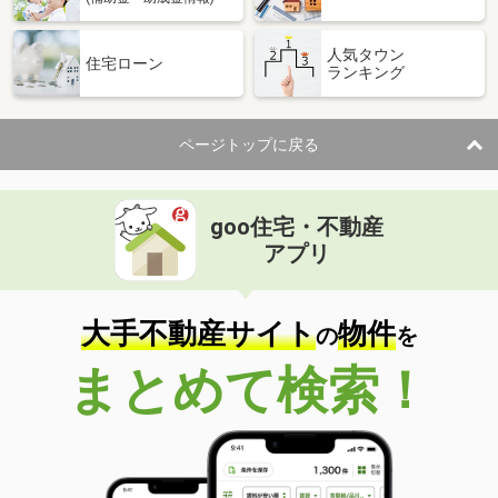
人気タウン
住宅ローン
ランキング
ページトップに戻る
goo住宅・不動産
アプリ
大手不動産サイト
物件
の
を
まとめて検索！