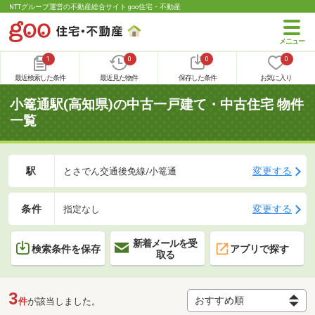
NTTグループ運営の不動産総合サイト goo住宅・不動産
1
0
0
0
最近検索した条件
最近見た物件
保存した条件
お気に入り
小篭通駅(高知県)の中古一戸建て・中古住宅 物件
一覧
駅
変更する
とさでん交通後免線/小篭通
条件
変更する
指定なし
新着メールを受
検索条件を保存
アプリで探す
取る
3
件
が該当しました。