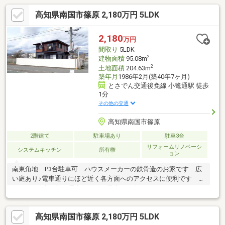
高知県南国市篠原 2,180万円 5LDK
2,180
万円
間取り
5LDK
2
建物面積
95.08m
2
土地面積
204.63m
築年月
1986年2月(築40年7ヶ月)
とさでん交通後免線 小篭通駅 徒歩
1分
その他の交通
高知県南国市篠原
2階建て
駐車場あり
駐車3台
リフォームリノベーシ
システムキッチン
所有権
ョン
南東角地 P3台駐車可 ハウスメーカーの鉄骨造のお家です 広
い庭あり♪電車通りにほど近く各方面へのアクセスに便利です ※
シロアリ保証5年 瑕疵保険付（予定）10年 ●リフォーム：
（R8.1月下旬）バスルーム 洗面 ウォシュレットトイレ 建
具 クローゼット・床、クロス全面張替 外壁塗装 カップボー
高知県南国市篠原 2,180万円 5LDK
ド 外構工事 畳・襖張替等