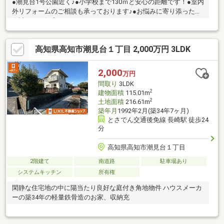
●潮見台1号公園近く♪●小学校まで130ｍと安心の距離です！●室内
外リフォームのご相談も承っております♪●お悩みに寄り添った資
金計画をご提案させていただきます！
高知県高知市潮見台１丁目 2,000万円 3LDK
2,000
万円
間取り
3LDK
2
建物面積
115.01m
2
土地面積
216.61m
築年月
1992年2月(築34年7ヶ月)
とさでん交通後免線 長崎駅 徒歩24
分
高知県高知市潮見台１丁目
2階建て
南道路
駐車場あり
システムキッチン
所有権
閑静な住宅地の中に陽当たり良好な庭付き角地物件 ハウスメーカ
ーの築34年の軽量鉄骨造のお家、収納充