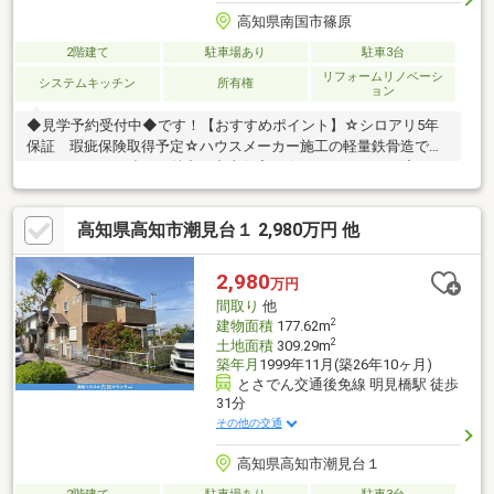
高知県南国市篠原
2階建て
駐車場あり
駐車3台
リフォームリノベーシ
システムキッチン
所有権
ョン
◆見学予約受付中◆です！【おすすめポイント】☆シロアリ5年
保証 瑕疵保険取得予定☆ハウスメーカー施工の軽量鉄骨造で、
しっかりとした造りが魅力の中古住宅。☆フルリフォーム済のた
め、きれいな状態で新生活を始められます。☆間取りはゆとりあ
る5LDK。リビング横には和室を備えており、お子さまの遊び場や
高知県高知市潮見台１ 2,980万円 他
来客スペース、くつろぎの空間としても使いやすい間取りです。
☆南東角地ならではの日当たりと風通しの良さも魅力。☆広いお
庭付きなので、ガーデニングや家庭菜園、お子さまの遊び場とし
2,980
万円
ても活用可能。【周辺環境】・大篠小学校2200ｍ（徒歩約28
間取り
他
分）・香長中学校3600ｍ（徒歩約45分）
2
建物面積
177.62m
2
土地面積
309.29m
築年月
1999年11月(築26年10ヶ月)
とさでん交通後免線 明見橋駅 徒歩
31分
その他の交通
高知県高知市潮見台１