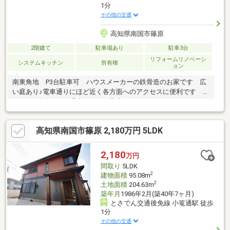
1分
その他の交通
高知県南国市篠原
2階建て
駐車場あり
駐車3台
リフォームリノベーシ
システムキッチン
所有権
ョン
南東角地 P3台駐車可 ハウスメーカーの鉄骨造のお家です 広
い庭あり♪電車通りにほど近く各方面へのアクセスに便利です ※
シロアリ保証5年 瑕疵保険付（予定）10年 ●リフォーム：
（R8.1月下旬）バスルーム 洗面 ウォシュレットトイレ 建
具 クローゼット・床、クロス全面張替 外壁塗装 カップボー
高知県南国市篠原 2,180万円 5LDK
ド 外構工事 畳・襖張替等
2,180
万円
間取り
5LDK
2
建物面積
95.08m
2
土地面積
204.63m
築年月
1986年2月(築40年7ヶ月)
とさでん交通後免線 小篭通駅 徒歩
1分
その他の交通