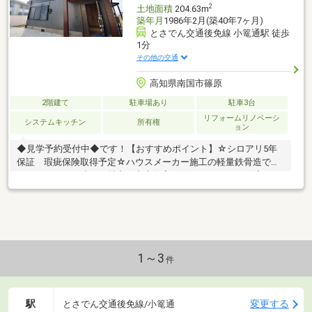
2
土地面積
204.63m
築年月
1986年2月(築40年7ヶ月)
とさでん交通後免線 小篭通駅 徒歩
1分
その他の交通
高知県南国市篠原
2階建て
駐車場あり
駐車3台
リフォームリノベーシ
システムキッチン
所有権
ョン
◆見学予約受付中◆です！【おすすめポイント】☆シロアリ5年
保証 瑕疵保険取得予定☆ハウスメーカー施工の軽量鉄骨造で、
しっかりとした造りが魅力の中古住宅。☆フルリフォーム済のた
め、きれいな状態で新生活を始められます。☆間取りはゆとりあ
る5LDK。リビング横には和室を備えており、お子さまの遊び場や
来客スペース、くつろぎの空間としても使いやすい間取りです。
☆南東角地ならではの日当たりと風通しの良さも魅力。☆広いお
庭付きなので、ガーデニングや家庭菜園、お子さまの遊び場とし
ても活用可能。【周辺環境】・大篠小学校2200ｍ（徒歩約28
1～3
件
分）・香長中学校3600ｍ（徒歩約45分）
駅
変更する
とさでん交通後免線/小篭通