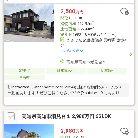
2,580
万円
間取り
5LDK
2
建物面積
112.97m
2
土地面積
166.44m
築年月
1993年8月(築33年1ヶ月)
とさでん交通後免線 長崎駅 徒歩30
分
その他の交通
高知県高知市潮見台１
2階建て
駐車場あり
駐車3台
所有権
◎Instagram（＠risehome.kochi2024)に様々な物件のルームツア
ー動画あります！ぜひご覧ください(*^-^*)Youtube、Xにもありま
す♪◎見学予約受付中！・4台駐車可能・5ＬＤＫ・小学校近く・
内外リフォーム歴あり【周辺環境】・高知市立介良潮見小学校
徒歩5分（約390ｍ）・高知市立介良中学校 徒歩34分（約2660
高知県高知市潮見台１ 2,980万円 6SLDK
ｍ）
2,980
万円
間取り
6SLDK