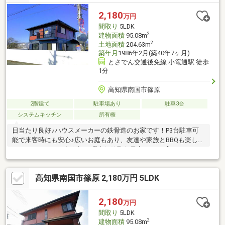
2,180
万円
間取り
5LDK
2
建物面積
95.08m
2
土地面積
204.63m
築年月
1986年2月(築40年7ヶ月)
とさでん交通後免線 小篭通駅 徒歩
1分
高知県南国市篠原
2階建て
駐車場あり
駐車3台
システムキッチン
所有権
日当たり良好♪ハウスメーカーの鉄骨造のお家です！P3台駐車可
能で来客時にも安心♪広いお庭もあり、友達や家族とBBQも楽しめ
ますね♪シロアリ5年保証・瑕疵保険取得予定です。【リフォーム
内容】水回り：キッチン・浴室・トイレ、内装：洗面所、床（フ
ローリング等）・床（畳張替等）・全室クロス張替え・全面
高知県南国市篠原 2,180万円 5LDK
（床・壁・天井・建具）・襖張替、外装：外壁・外構工事（R8年
1月完了）
2,180
万円
間取り
5LDK
2
建物面積
95.08m