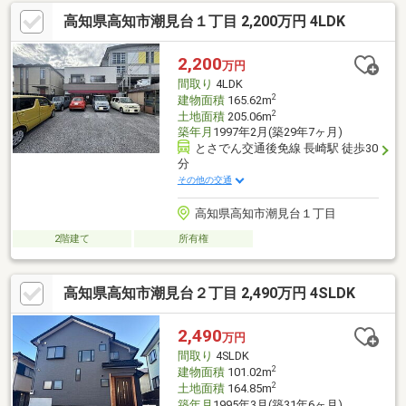
高知県高知市潮見台１丁目 2,200万円 4LDK
2,200
万円
間取り
4LDK
2
建物面積
165.62m
2
土地面積
205.06m
築年月
1997年2月(築29年7ヶ月)
とさでん交通後免線 長崎駅 徒歩30
分
その他の交通
高知県高知市潮見台１丁目
2階建て
所有権
高知県高知市潮見台２丁目 2,490万円 4SLDK
2,490
万円
間取り
4SLDK
2
建物面積
101.02m
2
土地面積
164.85m
築年月
1995年3月(築31年6ヶ月)