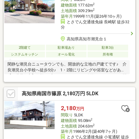
2
建物面積
177.62m
2
土地面積
309.29m
築年月
1999年11月(築26年10ヶ月)
とさでん交通後免線 長崎駅 徒歩32
分
高知県高知市潮見台１
2階建て
駐車場あり
駐車3台
システムキッチン
オール電化
所有権
閑静な潮見台ニュータウンでも、開放的な立地の戸建てです♪ 介
良潮見台小学校へ徒歩5分♪ 1・2階にリビングや浴室などがある
【二世帯住宅】仕様♪ 広めのバルコニーや吹抜けなどもあって開
放的な空間となっています♪ 全居室収納に加え、ロフトなどもあ
って収納豊富なオール電化住宅♪ お車も3台駐車可能です♪
高知県南国市篠原 2,180万円 5LDK
2,180
万円
間取り
5LDK
2
建物面積
95.08m
2
土地面積
204.63m
築年月
1986年2月(築40年7ヶ月)
とさでん交通後免線 小篭通駅 徒歩