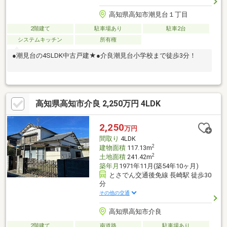
高知県高知市潮見台１丁目
2階建て
駐車場あり
駐車2台
システムキッチン
所有権
●潮見台の4SLDK中古戸建★●介良潮見台小学校まで徒歩3分！
高知県高知市介良 2,250万円 4LDK
2,250
万円
間取り
4LDK
2
建物面積
117.13m
2
土地面積
241.42m
築年月
1971年11月(築54年10ヶ月)
とさでん交通後免線 長崎駅 徒歩30
分
その他の交通
高知県高知市介良
2階建て
南道路
駐車場あり