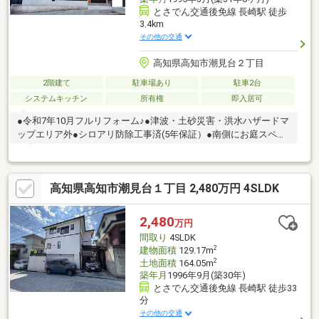
とさでん交通後免線 長崎駅 徒歩
3.4km
その他の交通
高知県高知市潮見台２丁目
2階建て
駐車場あり
駐車2台
システムキッチン
所有権
即入居可
●令和7年10月フルリフォーム♪●津波・土砂災害・洪水ハザードマ
ップエリア外●シロアリ防除工事済(5年保証）●南側にお庭スペー
ス有り
高知県高知市潮見台１丁目 2,480万円 4SLDK
2,480
万円
間取り
4SLDK
2
建物面積
129.17m
2
土地面積
164.05m
築年月
1996年9月(築30年)
とさでん交通後免線 長崎駅 徒歩33
分
その他の交通