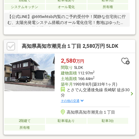
2階建て
駐車場あり
駐車3台
システムキッチン
オール電化
所有権
【公式LINE】@695whtsb内覧のご予約受付中！閑静な住宅街に佇
む、太陽光発電システム搭載のオール電化住宅！敷地はゆったり
２区画分！ 駐車場５台可！ぜひご内覧の上ご検討ください！●
圧倒的な部屋数と広さ●２世帯居住可能な設備●２６．１帖の広大
なＬＤＫ●豊富な収納スペース●効率的な家事動線などなど、おす
高知県高知市潮見台１丁目 2,580万円 5LDK
すめポイントたっぷりのお家です！！ぜひぜひ新しいお家で新生
活を迎えませんか？
2,580
万円
間取り
5LDK
2
建物面積
112.97m
2
土地面積
166.44m
築年月
1993年8月(築33年1ヶ月)
とさでん交通後免線 長崎駅 徒歩30
分
その他の交通
高知県高知市潮見台１丁目
2階建て
駐車場あり
駐車3台
所有権