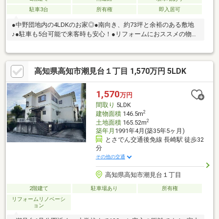
駐車3台
所有権
即入居可
●中野団地内の4LDKのお家◎●南向き、約73坪と余裕のある敷地
♪●駐車も5台可能で来客時も安心！●リフォームにおススメの物件
です！
高知県高知市潮見台１丁目 1,570万円 5LDK
1,570
万円
間取り
5LDK
2
建物面積
146.5m
2
土地面積
165.52m
築年月
1991年4月(築35年5ヶ月)
とさでん交通後免線 長崎駅 徒歩32
分
その他の交通
高知県高知市潮見台１丁目
2階建て
駐車場あり
所有権
リフォームリノベーシ
ョン