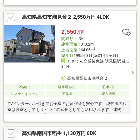
短縮に役立ちます。周辺のバス停は近いほど便利です。こちらは
バス停から徒歩3分以内。フローリングは木のぬくもりが感じられ
高知県高知市潮見台２ 2,550万円 4LDK
るため住み心地も良好。来訪者の顔が確認できる、安心のTVイン
ターホン付きです。
2,550
万円
間取り
4LDK
2
建物面積
101.02m
2
土地面積
164.85m
築年月
1995年3月(築31年6ヶ月)
とさでん交通後免線 明見橋駅 徒歩
34分
高知県高知市潮見台２
2階建て
駐車場あり
駐車2台
システムキッチン
所有権
即入居可
TVインターホン付きでお子様のお留守番も安心です。現代風の和
室は寝室としてもリビングの延長としても活用されます。建物面
積は101.02㎡です。子供がのびのび走り回れる4LDKの物件はこち
らです。お子様のいるご家庭にもお勧め。伸び伸びと生活できる
中古戸建て物件がコチラです。使い勝手が良いシステムキッチン
高知県南国市稲生 1,130万円 8DK
がある物件です。全居室6帖以上ですので、開放感のある演出がで
きます。