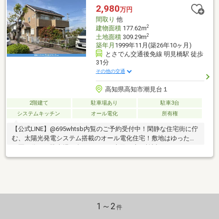
2,980
万円
間取り
他
2
建物面積
177.62m
2
土地面積
309.29m
築年月
1999年11月(築26年10ヶ月)
とさでん交通後免線 明見橋駅 徒歩
31分
その他の交通
高知県高知市潮見台１
2階建て
駐車場あり
駐車3台
システムキッチン
オール電化
所有権
【公式LINE】@695whtsb内覧のご予約受付中！閑静な住宅街に佇
む、太陽光発電システム搭載のオール電化住宅！敷地はゆったり
２区画分！ 駐車場５台可！ぜひご内覧の上ご検討ください！●
圧倒的な部屋数と広さ●２世帯居住可能な設備●２６．１帖の広大
なＬＤＫ●豊富な収納スペース●効率的な家事動線などなど、おす
すめポイントたっぷりのお家です！！ぜひぜひ新しいお家で新生
活を迎えませんか？
1～2
件