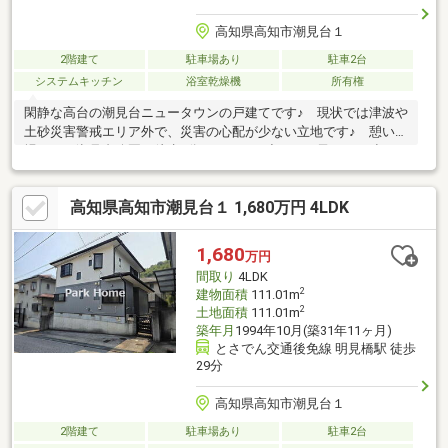
高知県高知市潮見台１
2階建て
駐車場あり
駐車2台
システムキッチン
浴室乾燥機
所有権
閑静な高台の潮見台ニュータウンの戸建てです♪ 現状では津波や
土砂災害警戒エリア外で、災害の心配が少ない立地です♪ 憩いの
場である潮見台公園へ徒歩3分ですので、小さなお子さまを連れて
毎日お散歩も可能♪ 2026年4月に内装リフォーム済♪ 水回りは
すべて新規交換し、フローリングやクロスも張替え済で、きれい
高知県高知市潮見台１ 1,680万円 4LDK
で快適にお住まいいただけます♪ 南側には日当たりのよいちょっ
とした庭スペースがあります♪ カーポートに1台、平面に1台の
計2台駐車可能です♪
1,680
万円
間取り
4LDK
2
建物面積
111.01m
2
土地面積
111.01m
築年月
1994年10月(築31年11ヶ月)
とさでん交通後免線 明見橋駅 徒歩
29分
高知県高知市潮見台１
2階建て
駐車場あり
駐車2台