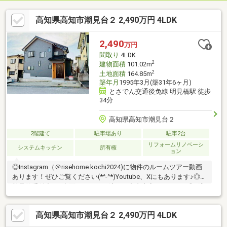
高知県高知市潮見台２ 2,490万円 4LDK
2,490
万円
間取り
4LDK
2
建物面積
101.02m
2
土地面積
164.85m
築年月
1995年3月(築31年6ヶ月)
とさでん交通後免線 明見橋駅 徒歩
34分
高知県高知市潮見台２
2階建て
駐車場あり
駐車2台
リフォームリノベーシ
システムキッチン
所有権
ョン
◎Instagram（＠risehome.kochi2024)に物件のルームツアー動画
あります！ぜひご覧ください(*^-^*)Youtube、Xにもあります♪◎見
学予約受付中！■全面リフォーム済み！室内大変きれいです◎■洪
水・津波浸水想定区域、土砂災害警戒区域エリア外で安心■LDK横
6帖和室は、来客時やくつろぎ時間に便利■2階は6帖の個室3部
高知県高知市潮見台２ 2,490万円 4LDK
屋。プライベート空間をしっかり確保■南向きの広々した庭で、
BBQや趣味を楽しむことも可能♪【周辺環境】・高知市立潮見台小