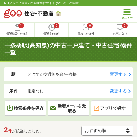
NTTグループ運営の不動産総合サイト goo住宅・不動産
1
0
0
0
最近検索した条件
最近見た物件
保存した条件
お気に入り
一条橋駅(高知県)の中古一戸建て・中古住宅 物件
一覧
駅
変更する
とさでん交通後免線/一条橋
条件
変更する
指定なし
新着メールを受
検索条件を保存
アプリで探す
取る
2
件
が該当しました。