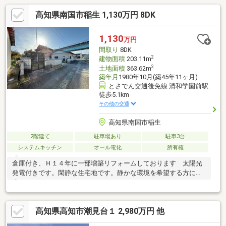
高知県南国市稲生 1,130万円 8DK
1,130
万円
間取り
8DK
2
建物面積
203.11m
2
土地面積
363.62m
築年月
1980年10月(築45年11ヶ月)
とさでん交通後免線 清和学園前駅
徒歩5.1km
その他の交通
高知県南国市稲生
2階建て
駐車場あり
駐車3台
システムキッチン
オール電化
所有権
倉庫付き、Ｈ１４年に一部増築リフォームしております 太陽光
発電付きです。閑静な住宅地です。静かな環境を希望する方に最
適です。
高知県高知市潮見台１ 2,980万円 他