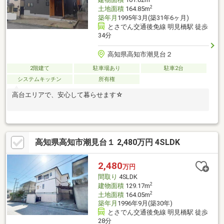
2
土地面積
164.85m
築年月
1995年3月(築31年6ヶ月)
とさでん交通後免線 明見橋駅 徒歩
34分
高知県高知市潮見台２
2階建て
駐車場あり
駐車2台
システムキッチン
所有権
高台エリアで、安心して暮らせます☆
高知県高知市潮見台１ 2,480万円 4SLDK
2,480
万円
間取り
4SLDK
2
建物面積
129.17m
2
土地面積
164.05m
築年月
1996年9月(築30年)
とさでん交通後免線 明見橋駅 徒歩
28分