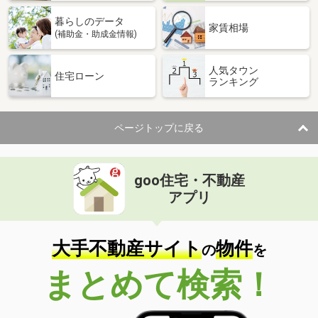
暮らしのデータ
家賃相場
(補助金・助成金情報)
人気タウン
住宅ローン
ランキング
ページトップに戻る
goo住宅・不動産
アプリ
大手不動産サイト
物件
の
を
まとめて検索！