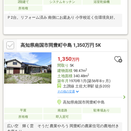
2階建て
システムキッチン
浴室乾燥機
所有権
Ｐ2台。リフォーム済み 南側にお庭あり 小学校近く住環境良好。
高知県南国市岡豊町中島 1,350万円 5K
1,350
万円
間取り
5K
2
建物面積
98.47m
2
土地面積
340.48m
築年月
1970年1月(築56年8ヶ月)
土讃線 土佐大津駅 徒歩20分
その他の交通
高知県南国市岡豊町中島
平屋
南道路
駐車場あり
所有権
即入居可
広い空 輝く雲 そうだ 農業やろう 岡豊町の農家住宅の農地付き