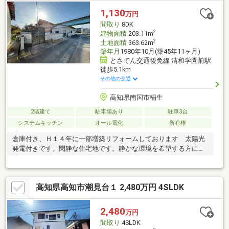
1,130
万円
間取り
8DK
2
建物面積
203.11m
2
土地面積
363.62m
築年月
1980年10月(築45年11ヶ月)
とさでん交通後免線 清和学園前駅
徒歩5.1km
その他の交通
高知県南国市稲生
2階建て
駐車場あり
駐車3台
システムキッチン
オール電化
所有権
倉庫付き、Ｈ１４年に一部増築リフォームしております 太陽光
発電付きです。閑静な住宅地です。静かな環境を希望する方に最
適です。
高知県高知市潮見台１ 2,480万円 4SLDK
2,480
万円
間取り
4SLDK