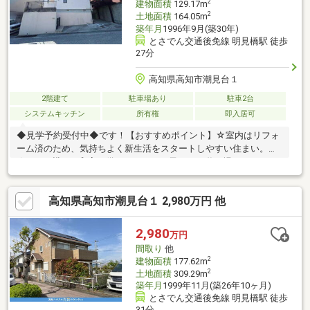
2
建物面積
129.17m
2
土地面積
164.05m
築年月
1996年9月(築30年)
とさでん交通後免線 明見橋駅 徒歩
27分
高知県高知市潮見台１
2階建て
駐車場あり
駐車2台
システムキッチン
所有権
即入居可
◆見学予約受付中◆です！【おすすめポイント】☆室内はリフォ
ーム済のため、気持ちよく新生活をスタートしやすい住まい。
☆LDKの横には和室を備えており、お子さまの遊び場やくつろぎ
スペース、来客時などにも使いやすい間取り。☆全居室6帖以上
の広さがあり、家族それぞれのお部屋もしっかり確保しやすいの
高知県高知市潮見台１ 2,980万円 他
も魅力です。☆お庭スペースは、ガーデニングや家庭菜園、アウ
トドア時間などライフスタイルに合わせて自由に楽しめます。☆
収納に便利な納戸を備えた4SLDKで、暮らしやすさとゆとりを感
2,980
万円
じられるお家です。【周辺環境】・介良潮見台小学校180ｍ（徒
間取り
他
歩約3分）・介良中学校2300ｍ（徒歩約33分）
2
建物面積
177.62m
2
土地面積
309.29m
築年月
1999年11月(築26年10ヶ月)
とさでん交通後免線 明見橋駅 徒歩
31分