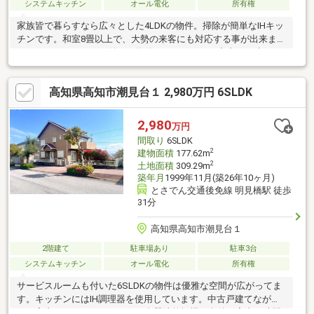
システムキッチン
オール電化
所有権
家族皆で暮らすなら広々とした4LDKの物件。掃除が簡単なIHキッ
チンです。和室8畳以上で、大勢の来客にも対応する事が出来ま
す。システムキッチン付きの物件です。こちらは中古一戸建ての
物件です。すぐに入居できるので、お急ぎの方も安心してお問い
合わせください。トイレが2ヶ所にあるので複数人でも快適に暮ら
高知県高知市潮見台１ 2,980万円 6SLDK
せます。
2,980
万円
間取り
6SLDK
2
建物面積
177.62m
2
土地面積
309.29m
築年月
1999年11月(築26年10ヶ月)
とさでん交通後免線 明見橋駅 徒歩
31分
高知県高知市潮見台１
2階建て
駐車場あり
駐車3台
システムキッチン
オール電化
所有権
サービスルームも付いた6SLDKの物件は優雅な空間が広がってま
す。キッチンにはIH調理器を使用しています。中古戸建てなが
ら、室内はとてもきれいです。食器洗乾燥機は食後の家事の時間