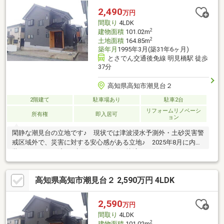
学校 徒歩13分（964ｍ）・高知市立介良中学校 徒歩39分
2,490
万円
（3041ｍ）
間取り
4LDK
2
建物面積
101.02m
2
土地面積
164.85m
築年月
1995年3月(築31年6ヶ月)
とさでん交通後免線 明見橋駅 徒歩
37分
高知県高知市潮見台２
2階建て
駐車場あり
駐車2台
リフォームリノベーシ
所有権
即入居可
ョン
閑静な潮見台の立地です♪ 現状では津波浸水予測外・土砂災害警
戒区域外で、災害に対する安心感がある立地♪ 2025年8月に内外
装をリフォーム済♪ 水回りを一新し、快適にお住まいいただけま
す♪ 2階にもトイレがあるのはうれしいところ♪ 2台駐車可能で
す♪
高知県高知市潮見台２ 2,590万円 4LDK
2,590
万円
間取り
4LDK
2
建物面積
101.02m