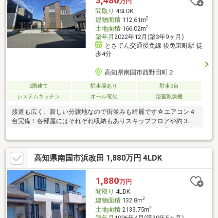
3,480
万円
市後免野田小学校 徒歩5分（382ｍ）・南国市鳶ケ池中学校 徒
間取り
4SLDK
歩15分（1135ｍ）
2
建物面積
112.61m
2
土地面積
166.02m
築年月
2022年12月(築3年9ヶ月)
とさでん交通後免線 後免東町駅 徒
歩4分
高知県南国市西野田町２
2階建て
駐車場あり
駐車3台
システムキッチン
オール電化
浴室乾燥機
接道も広く、新しい分譲地なので街並みも綺麗です☆エアコン４
台完備！各部屋にはそれぞれ収納もありスキップフロアや約３帖
の半地下収納もあります。敷地も広々で、キャンプ道具なども入
れれる倉庫もあり、お庭で夏は小さいお子さんにプール遊びなど
も出来そうです。また、ご希望の方には７２インチの液晶テレビ
高知県南国市浜改田 1,880万円 4LDK
もお付け出来ます♪
1,880
万円
間取り
4LDK
2
建物面積
132.8m
2
土地面積
2133.75m
築年月
1996年4月(築30年5ヶ月)