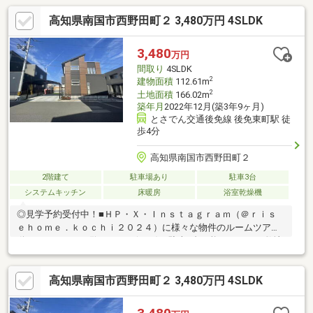
高知県南国市西野田町２ 3,480万円 4SLDK
3,480
万円
間取り
4SLDK
2
建物面積
112.61m
2
土地面積
166.02m
築年月
2022年12月(築3年9ヶ月)
とさでん交通後免線 後免東町駅 徒
歩4分
高知県南国市西野田町２
2階建て
駐車場あり
駐車3台
システムキッチン
床暖房
浴室乾燥機
◎見学予約受付中！■ＨＰ・Ｘ・Ｉｎｓｔａｇｒａｍ（＠ｒｉｓ
ｅｈｏｍｅ．ｋｏｃｈｉ２０２４）に様々な物件のルームツアー
動画あり！ぜひご覧ください(*^-^*)・駐車3台可能なゆとりの敷地
約50坪！・保育園・小学校・総合病院がすべて徒歩5分以内に揃
う安心の住環境・引越してすぐ快適！エアコン4台完備・スキップ
高知県南国市西野田町２ 3,480万円 4SLDK
フロア、約3帖の半地下収納など室内設備も充実・リビングには冬
場も快適に過ごせる床暖房を完備・2階の3部屋はどれも独立性が
高く、勉強、仕事、趣味に集中できる間取り【周辺環境】・南国