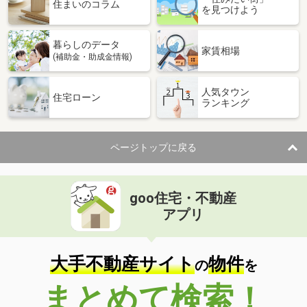
住まいのコラム
を見つけよう
暮らしのデータ
家賃相場
(補助金・助成金情報)
人気タウン
住宅ローン
ランキング
ページトップに戻る
goo住宅・不動産
アプリ
大手不動産サイト
物件
の
を
まとめて検索！