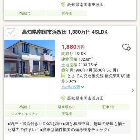
高知県南国市里改田
2階建て
所有権
高知県南国市浜改田 1,880万円 4SLDK
1,880
万円
間取り
4SLDK
2
建物面積
132.8m
2
土地面積
2133.75m
築年月
1996年4月(築30年5ヶ月)
とさでん交通後免線 後免東町駅 徒
歩5.0km
その他の交通
高知県南国市浜改田
2階建て
駐車場あり
駐車3台
システムキッチン
所有権
●納戸・書斎付き4LDKのお家♪●畑と和風中庭、趣味の納屋も揃っ
た魅力の住まい！●詳細は物件概要の備考欄をチェック♪