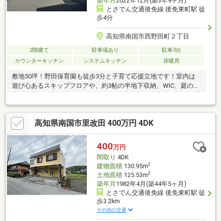
築年月
2022年12月(築3年9ヶ月)
とさでん交通後免線 後免東町駅 徒
歩4分
高知県南国市西野田町２丁目
2階建て
駐車場あり
駐車3台
カウンターキッチン
システムキッチン
床暖房
敷地50坪！野田保育園も徒歩3分と子育て応援立地です！室内は
遊び心あるスキップフロアや、約3帖の半地下収納、WIC、庭の倉
庫など驚きの収納力！IHや1坪バス、浴室乾燥など快適な設備が満
載の邸宅です♪
高知県南国市里改田 400万円 4DK
400
万円
間取り
4DK
2
建物面積
130.95m
2
土地面積
125.53m
築年月
1982年4月(築44年5ヶ月)
とさでん交通後免線 後免東町駅 徒
歩3.2km
その他の交通