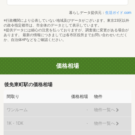
暮らしデータ提供元：
生活ガイド.com
※行政機関により公表していない地域及びデータがございます。東京23区以外
の政令指定都市は、市全体のデータとして表示しています。
※提供データには細心の注意を払っておりますが、調査後に変更がある場合が
あります。 最新の情報につきましては各市区役所までお問い合わせいただく
か、自治体HPなどをご確認ください。
価格相場
後免東町駅の価格相場
間取り
価格相場
物件
ワンルーム
-
物件一覧へ
1K・1DK
-
物件一覧へ