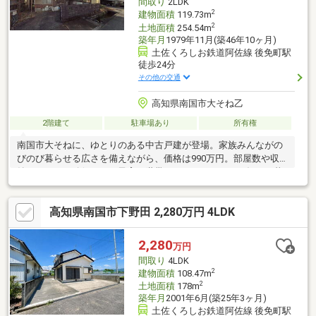
間取り
2LDK
2
建物面積
119.73m
2
土地面積
254.54m
築年月
1979年11月(築46年10ヶ月)
土佐くろしお鉄道阿佐線 後免町駅
徒歩24分
その他の交通
高知県南国市大そね乙
2階建て
駐車場あり
所有権
南国市大そねに、ゆとりのある中古戸建が登場。家族みんながの
びのび暮らせる広さを備えながら、価格は990万円。部屋数や収
納もしっかり確保でき、子育て世帯にもおすすめです。毎日の暮
らしに”ちょうどいい”住環境と、マイホームの夢を手の届く価格
で実現。自分らしいリフォームや住まいづくりも楽しめる一邸で
高知県南国市下野田 2,280万円 4LDK
す。
2,280
万円
間取り
4LDK
2
建物面積
108.47m
2
土地面積
178m
築年月
2001年6月(築25年3ヶ月)
土佐くろしお鉄道阿佐線 後免町駅