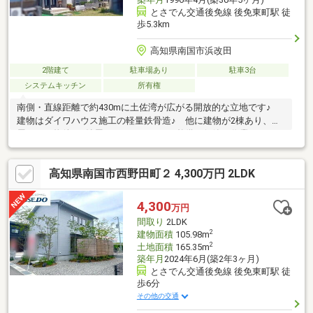
とさでん交通後免線 後免東町駅 徒
歩5.3km
高知県南国市浜改田
2階建て
駐車場あり
駐車3台
システムキッチン
所有権
南側・直線距離で約430mに土佐湾が広がる開放的な立地です♪
建物はダイワハウス施工の軽量鉄骨造♪ 他に建物が2棟あり、納
屋もある物件♪ 納屋ではバイクなどの整備・保管や作業スペース
として活用可能♪ 敷地は2133㎡（645坪）もありますので、ドッ
グランなどでも活用可能です♪ ウォークインクローゼットを含む
高知県南国市西野田町２ 4,300万円 2LDK
全居室収納に加え納戸があるなど収納スペース豊富♪ 広い敷地で
すので、4台は駐車可能です♪
4,300
万円
間取り
2LDK
2
建物面積
105.98m
2
土地面積
165.35m
築年月
2024年6月(築2年3ヶ月)
とさでん交通後免線 後免東町駅 徒
歩6分
その他の交通