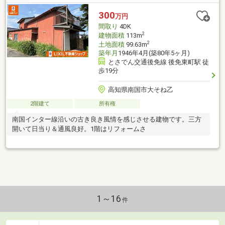
300
万円
間取り
4DK
2
建物面積
113m
2
土地面積
99.63m
築年月
1946年4月(築80年5ヶ月)
とさでん交通後免線 後免東町駅 徒
歩19分
高知県南国市大そね乙
2階建て
所有権
南国インター線沿いの古き良き風情を感じさせる建物です。三方
開いて日当り＆通風良好。1階はリフォームさ
1～16
件