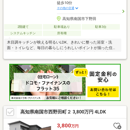
徒歩10分
その他の交通
高知県南国市下野田
2階建て
駐車場あり
駐車3台
システムキッチン
所有権
木目調キッチンが映える明るいLDK、きれいに整った浴室・洗
面・トイレなど、毎日の暮らしにうれしいポイントが揃った住ま
い。駐車スペースもあり、南国市内で中古住宅をお探しの方にお
すすめです。現地で室内の明るさや使いやすさをぜひご確認くだ
さい。
高知県南国市西野田町２ 3,800万円 4LDK
3,800
万円