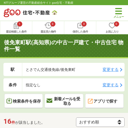
NTTグループ運営の不動産総合サイト goo住宅・不動産
1
0
0
0
最近検索した条件
最近見た物件
保存した条件
お気に入り
後免東町駅(高知県)の中古一戸建て・中古住宅 物
件一覧
駅
変更する
とさでん交通後免線/後免東町
条件
変更する
指定なし
新着メールを受
検索条件を保存
アプリで探す
取る
16
件
が該当しました。