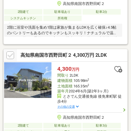
高知県南国市西野田町２
2階建て
駐車場あり
駐車2台
システムキッチン
所有権
2階に浴室や洗面を集め1階は家族が集まるLDKを広く確保♪4.5帖
のパントリーもあるのでキッチンもスッキリ！ナチュラルで温か
みのある優しい雰囲気のお家です♪駐車は2台可能で、小学校も徒
歩4分と近くお子様も安心！徒歩圏内にスーパーやコンビニもあり
生活便利♪
高知県南国市西野田町２ 4,300万円 2LDK
4,300
万円
間取り
2LDK
2
建物面積
105.98m
2
土地面積
165.35m
築年月
2024年6月(築2年3ヶ月)
とさでん交通後免線 後免東町駅 徒
歩4分
その他の交通
高知県南国市西野田町２
2階建て
駐車場あり
駐車3台