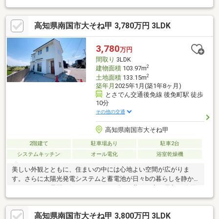
出。ウッドデッキや植栽が暮らしに彩りを添えます。耐震等級3・
HEAT20 G2相当の高断熱性能で快適性と省エネ性も両立。書斎や
高知県南国市大そね甲 3,780万円 3LDK
パントリー、シューズクロークなど収納や動線にも配慮されてい
ます。モデルハウス展示終了につき、新価格でのご案内です。
3,780
万円
間取り
3LDK
2
建物面積
103.97m
2
土地面積
133.15m
築年月
2025年1月(築1年8ヶ月)
とさでん交通後免線 後免町駅 徒歩
10分
その他の交通
高知県南国市大そね甲
2階建て
駐車場あり
駐車2台
システムキッチン
オール電化
浴室乾燥機
美しい外観とともに、住まいの中には心地よい空間が広がりま
す。さらに太陽光発電システムと蓄電池が日々bの暮らしを静か
にサポート。昼間に得られたエネルギーを蓄え、夜や早朝に使用
することにより電気代を節約することができます。また、ツーバ
イフォー工法の建物は、強度の高い 「床版」・「壁版」 など
高知県南国市大そね甲 3,800万円 3LDK
「版」 を組んでできる頑強な「六面体構造」 (箱構造)で地震や台