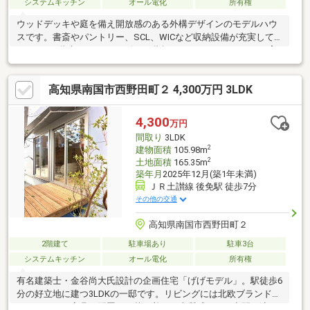
システムキッチン
オール電化
所有権
ウッドデッキや庭を備え開放感のある外構デザインのモデルハウ
スです。書斎やパントリー、SCL、WICなど収納設備が充実して
います。2階建て3LDKでリビング階段がコミュニケーションを育
み、階段下をTV設置やヌックとして有効活用できる間取りになっ
ています。北欧ブランドBoConcept家具が映える20畳以上の広々
高知県南国市西野田町２ 4,300万円 3LDK
LDKが魅力的です。西側7ｍ幅の道路に接する整形地で車の出入り
もスムーズです。
4,300
万円
間取り
3LDK
2
建物面積
105.98m
2
土地面積
165.35m
築年月
2025年12月(築1年未満)
ＪＲ土讃線 後免駅 徒歩7分
その他の交通
高知県南国市西野田町２
2階建て
駐車場あり
駐車3台
システムキッチン
オール電化
所有権
有名建築士・金谷尚大氏設計の企画住宅「げげモデル」。駅徒歩6
分の好立地に建つ3LDKの一邸です。リビングには北欧ブランド
BoConceptの家具を配置し、落ち着きと上質感のある空間を演