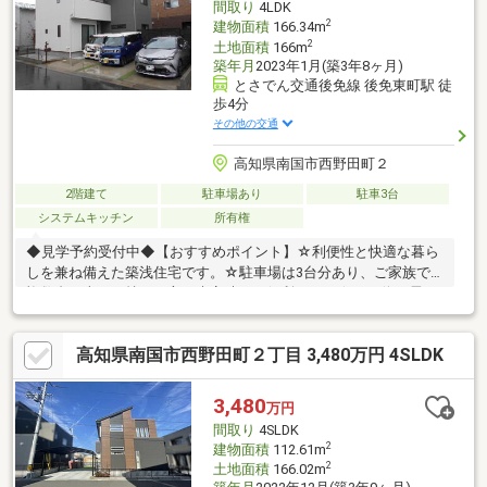
間取り
4LDK
2
建物面積
166.34m
2
土地面積
166m
築年月
2023年1月(築3年8ヶ月)
とさでん交通後免線 後免東町駅 徒
歩4分
その他の交通
高知県南国市西野田町２
2階建て
駐車場あり
駐車3台
システムキッチン
所有権
◆見学予約受付中◆【おすすめポイント】☆利便性と快適な暮ら
しを兼ね備えた築浅住宅です。☆駐車場は3台分あり、ご家族で
複数台お車をお持ちの方や来客時にも便利です。☆バス停、電
停、JRが徒歩10圏内に揃い、通勤・通学やお出かけにも便利な立
地です。☆「後免野田小学校」まで徒歩5分。お子様の通学に無
高知県南国市西野田町２丁目 3,480万円 4SLDK
理ない距離で安心です。☆スーパーやコンビニ、ドラッグストア
などの生活利便施設がも身近にあり、 毎日のお買い物も快適で
す。【周辺環境】・後免野田小学校350ｍ（徒歩約5分）・鳶ヶ池
3,480
万円
中学校1100ｍ（徒歩約14分）
間取り
4SLDK
2
建物面積
112.61m
2
土地面積
166.02m