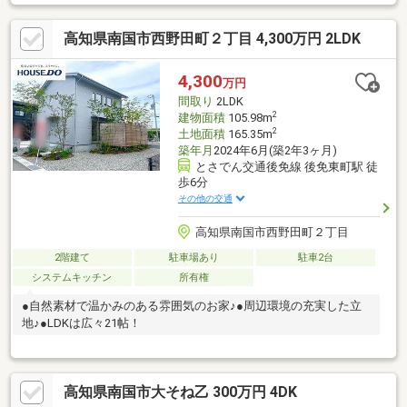
高知県南国市西野田町２丁目 4,300万円 2LDK
4,300
万円
間取り
2LDK
2
建物面積
105.98m
2
土地面積
165.35m
築年月
2024年6月(築2年3ヶ月)
とさでん交通後免線 後免東町駅 徒
歩6分
その他の交通
高知県南国市西野田町２丁目
2階建て
駐車場あり
駐車2台
システムキッチン
所有権
●自然素材で温かみのある雰囲気のお家♪●周辺環境の充実した立
地♪●LDKは広々21帖！
高知県南国市大そね乙 300万円 4DK