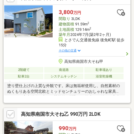
風などの外力を家全体に分散させます。気密性も高く、優れた耐
火性・省エネルギー性・遮音性など兼ね備えています。
3,800
万円
間取り
3LDK
2
建物面積
91.59m
2
土地面積
129.14m
築年月
2024年7月(築2年2ヶ月)
とさでん交通後免線 後免町駅 徒歩
15分
その他の交通
高知県南国市大そね甲
2階建て
南道路
駐車場あり
駐車2台
システムキッチン
浴室乾燥機
塗り壁仕上げの上質な外観です。床は無垢材使用し、自然素材の
ぬくもりある空間北欧とミッドセンチュリーのおしゃれな家具付
きです。家事動線を考えた機能的な間取り。乾太くん付きで家事
ラク＆時短を実現食洗機付きシステムキッチンです。断熱性・気
密性にも配慮した快適設計
高知県南国市大そね乙 990万円 2LDK
990
万円