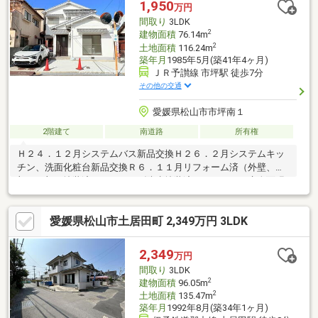
1,950
万円
間取り
3LDK
2
建物面積
76.14m
2
土地面積
116.24m
築年月
1985年5月(築41年4ヶ月)
ＪＲ予讃線 市坪駅 徒歩7分
その他の交通
愛媛県松山市市坪南１
2階建て
南道路
所有権
Ｈ２４．１２月システムバス新品交換Ｈ２６．２月システムキッ
チン、洗面化粧台新品交換Ｒ６．１１月リフォーム済（外壁、内
部（一部）塗装済み、ベランダ防水塗装済み、１・２Ｆ床全面張
替済み、トイレ新品交換、畳表替え、襖張替え、シューズボック
ス新品交換、玄関ドア新品交換、外構土間工事済み、境界ブロッ
愛媛県松山市土居田町 2,349万円 3LDK
クフェンス設置済み、建具調整済み、ハウスクリーニング済み）
2,349
万円
間取り
3LDK
2
建物面積
96.05m
2
土地面積
135.47m
築年月
1992年8月(築34年1ヶ月)