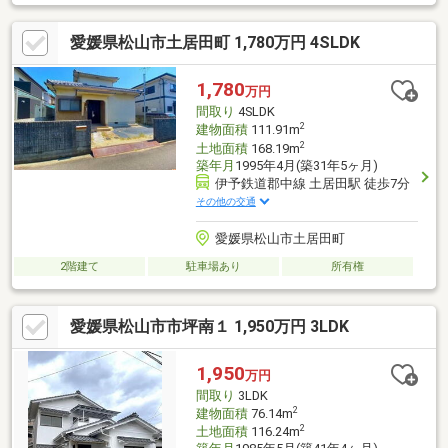
愛媛県松山市土居田町 1,780万円 4SLDK
1,780
万円
間取り
4SLDK
2
建物面積
111.91m
2
土地面積
168.19m
築年月
1995年4月(築31年5ヶ月)
伊予鉄道郡中線 土居田駅 徒歩7分
その他の交通
愛媛県松山市土居田町
2階建て
駐車場あり
所有権
愛媛県松山市市坪南１ 1,950万円 3LDK
1,950
万円
間取り
3LDK
2
建物面積
76.14m
2
土地面積
116.24m