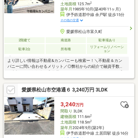
2
土地面積
125.7m
築年月
1985年10月(築40年11ヶ月)
伊予鉄道郡中線 余戸駅 徒歩15分
その他の交通
愛媛県松山市富久町
2階建て
南道路
駐車場あり
リフォームリノベーシ
駐車2台
所有権
ョン
より詳しい情報は不動産&カンパニーも検索ー！＼不動産＆カン
パニーに問い合わせるメリット／◎弊社からの紹介で融資手数料
が半額になる銀行有！◎簡易ホームインスペクションします！◎
追加工事の提案と価格に自信があります！◎金額的に最小限で済
む買い方教えます！◎他社掲載の物件も含んでご案内ツアー可
愛媛県松山市空港通６ 3,240万円 3LDK
能！物件を比較できます！◎楽しい！ってよく言われます(^^)/弊
社のHPにも書ききれない情報公開しておりますので、詳しくはそ
ちらもご覧ください
3,240
万円
間取り
3LDK
2
建物面積
111.6m
2
土地面積
118.5m
築年月
2024年9月(築2年)
伊予鉄道郡中線 土居田駅 徒歩16分