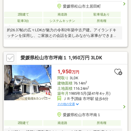
愛媛県松山市土居田町
2階建て
南道路
駐車場あり
駐車3台
システムキッチン
所有権
約26.37帖の広々LDKが魅力の令和2年築中古戸建。アイランドキ
ッチンを採用し、ご家族との会話を楽しみながら家事ができま
す。3方角地ならではの開放感と駐車3台可能なゆとりも魅力で
す。たちばな小学校徒歩6分、バス停徒歩6分で通学・通勤にも便
利。住宅ローンのご相談や資金計画のご提案も承っております。
愛媛県松山市市坪南１ 1,950万円 3LDK
1,950
万円
間取り
3LDK
2
建物面積
76.14m
2
土地面積
116.24m
築年月
1985年5月(築41年4ヶ月)
ＪＲ予讃線 市坪駅 徒歩6分
その他の交通
愛媛県松山市市坪南１
2階建て
南道路
所有権