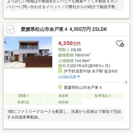
より詳しい情報は不動産&カンパニーも検索ー！＼不動産＆カン
パニーに問い合わせるメリット／◎弊社からの紹介で融資手数料
が半額になる銀行有！◎簡易ホームインスペクションします！◎
追加工事の提案と価格に自信があります！◎金額的に最小限で済
む買い方教えます！◎他社掲載の物件も含んでご案内ツアー可
愛媛県松山市余戸東４ 4,350万円 2SLDK
能！物件を比較できます！◎楽しい！ってよく言われます(^^)/弊
社のHPにも書ききれない情報公開しておりますので、詳しくはそ
ちらもご覧ください
4,350
万円
間取り
2SLDK
2
建物面積
100.61m
2
土地面積
134.56m
築年月
2021年4月(築5年5ヶ月)
伊予鉄道郡中線 余戸駅 徒歩6分
その他の交通
愛媛県松山市余戸東４
2階建て
南道路
駐車場あり
駐車2台
所有権
1階にファミリークロークを配置し、洗濯から収納まで最短で完結
する回遊家事動線。