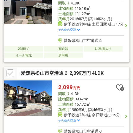
間取り
4LDK
2
建物面積
116.18m
2
土地面積
131.27m
築年月
2015年7月(築11年2ヶ月)
伊予鉄道郡中線 土居田駅 徒歩17分
その他の交通
愛媛県松山市空港通５
2階建て
南道路
駐車場あり
オール電化
所有権
愛媛県松山市空港通６ 2,099万円 4LDK
2,099
万円
間取り
4LDK
2
建物面積
89.42m
2
土地面積
157.72m
築年月
1980年6月(築46年3ヶ月)
伊予鉄道郡中線 余戸駅 徒歩19分
その他の交通
愛媛県松山市空港通６