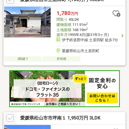
社のHPにも書ききれない情報公開しておりますので、詳しくはそ
ちらもご覧ください
1,780
万円
間取り
4SLDK
2
建物面積
111.91m
2
土地面積
168.19m
築年月
1995年4月(築31年5ヶ月)
伊予鉄道郡中線 土居田駅 徒歩7分
愛媛県松山市土居田町
2階建て
所有権
愛媛県松山市市坪南１ 1,950万円 3LDK