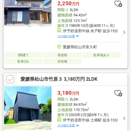
2,250
万円
間取り
3LDK
2
建物面積
94.42m
2
土地面積
125.7m
築年月
1985年10月(築40年11ヶ月)
伊予鉄道郡中線 余戸駅 徒歩15分
その他の交通
愛媛県松山市富久町
2階建て
南道路
駐車場あり
駐車2台
所有権
愛媛県松山市竹原３ 3,180万円 2LDK
3,180
万円
間取り
2LDK
2
建物面積
84.87m
2
土地面積
170.72m
築年月
2020年2月(築6年7ヶ月)
伊予鉄道郡中線 土橋駅 徒歩15分
その他の交通