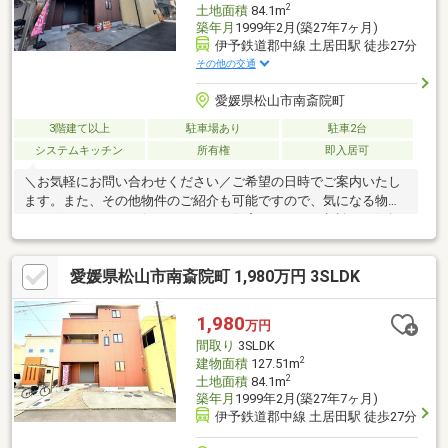
2
土地面積
84.1m
築年月
1999年2月(築27年7ヶ月)
伊予鉄道郡中線 土居田駅 徒歩27分
その他の交通
愛媛県松山市南斎院町
3階建て以上
駐車場あり
駐車2台
システムキッチン
所有権
即入居可
＼お気軽にお問い合わせください／ご希望の日時でご案内いたし
ます。また、その他物件のご紹介も可能ですので、気になる物件
がございましたらお伝えください。住宅ローンのご相談もお気軽
にどうぞ。・大手ハウスメーカー建築の美邸・LDKは21.5帖の大
空間・生活便利な立地でありながら閑静な住宅街・リノベーショ
愛媛県松山市南斎院町 1,980万円 3SLDK
ン済で即入居可・普通車１台+軽１台駐車可
1,980
万円
間取り
3SLDK
2
建物面積
127.51m
2
土地面積
84.1m
築年月
1999年2月(築27年7ヶ月)
伊予鉄道郡中線 土居田駅 徒歩27分