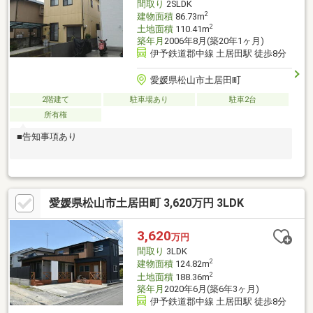
間取り
2SLDK
2
建物面積
86.73m
2
土地面積
110.41m
築年月
2006年8月(築20年1ヶ月)
伊予鉄道郡中線 土居田駅 徒歩8分
愛媛県松山市土居田町
2階建て
駐車場あり
駐車2台
所有権
■告知事項あり
愛媛県松山市土居田町 3,620万円 3LDK
3,620
万円
間取り
3LDK
2
建物面積
124.82m
2
土地面積
188.36m
築年月
2020年6月(築6年3ヶ月)
伊予鉄道郡中線 土居田駅 徒歩8分