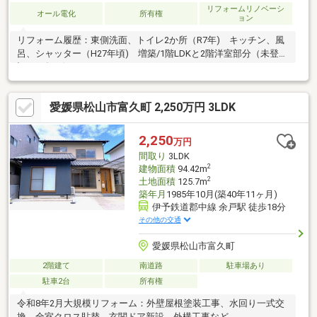
リフォームリノベーシ
オール電化
所有権
ョン
リフォーム履歴：東側洗面、トイレ2か所（R7年) キッチン、風
呂、シャッター（H27年頃) 増築/1階LDKと2階洋室部分（未登
記.H11年頃)
愛媛県松山市富久町 2,250万円 3LDK
2,250
万円
間取り
3LDK
2
建物面積
94.42m
2
土地面積
125.7m
築年月
1985年10月(築40年11ヶ月)
伊予鉄道郡中線 余戸駅 徒歩18分
その他の交通
愛媛県松山市富久町
2階建て
南道路
駐車場あり
駐車2台
所有権
令和8年2月大規模リフォーム：外壁屋根塗装工事、水回り一式交
換、全室クロス貼替、玄関ドア新設、外構工事など