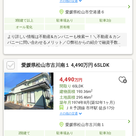
その他の交通
愛媛県松山市空港通６
3階建て以上
駐車場あり
駐車2台
オール電化
所有権
より詳しい情報は不動産&カンパニーも検索ー！＼不動産＆カン
パニーに問い合わせるメリット／◎弊社からの紹介で融資手数料
が半額になる銀行有！◎簡易ホームインスペクションします！◎
追加工事の提案と価格に自信があります！◎金額的に最小限で済
む買い方教えます！◎他社掲載の物件も含んでご案内ツアー可
愛媛県松山市古川南１ 4,490万円 6SLDK
能！物件を比較できます！◎楽しい！ってよく言われます(^^)/弊
社のHPにも書ききれない情報公開しておりますので、詳しくはそ
ちらもご覧ください
4,490
万円
間取り
6SLDK
2
建物面積
193.36m
2
土地面積
295.46m
築年月
1974年8月(築52年1ヶ月)
ＪＲ予讃線 市坪駅 徒歩17分
その他の交通
愛媛県松山市古川南１
2階建て
駐車場あり
駐車3台