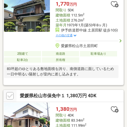
1,770
万円
間取り
5DK
2
建物面積
112.5m
2
土地面積
276.2m
築年月
1973年1月(築53年8ヶ月)
伊予鉄道郡中線 土居田駅 徒歩10分
その他の交通
愛媛県松山市土居田町
2階建て
南道路
駐車場あり
駐車2台
所有権
83坪超のゆとりある敷地面積を誇り、南側道路に面しているため
一日中明るい陽射しが室内に差し込みます。
愛媛県松山市保免中１ 1,380万円 4DK
1,380
万円
間取り
4DK
2
建物面積
83.34m
2
土地面積
111.99m