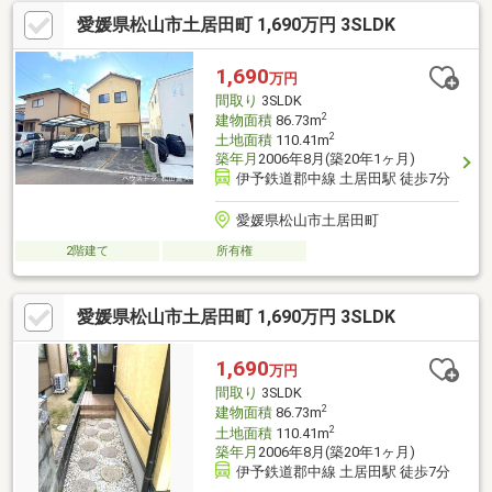
愛媛県松山市土居田町 1,690万円 3SLDK
1,690
万円
間取り
3SLDK
2
建物面積
86.73m
2
土地面積
110.41m
築年月
2006年8月(築20年1ヶ月)
伊予鉄道郡中線 土居田駅 徒歩7分
愛媛県松山市土居田町
2階建て
所有権
愛媛県松山市土居田町 1,690万円 3SLDK
1,690
万円
間取り
3SLDK
2
建物面積
86.73m
2
土地面積
110.41m
築年月
2006年8月(築20年1ヶ月)
伊予鉄道郡中線 土居田駅 徒歩7分