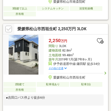
愛媛県松山市南斎院町
3階建て以上
システムキッチン
浴室乾燥機
所有権
愛媛県松山市西垣生町 2,250万円 3LDK
2,250
万円
間取り
3LDK
2
建物面積
82.8m
2
土地面積
99.48m
築年月
2019年1月(築7年8ヶ月)
伊予鉄道郡中線 鎌田駅 徒歩34分
その他の交通
愛媛県松山市西垣生町
2階建て
駐車場あり
駐車2台
所有権
●吉田口バス停より徒歩6分