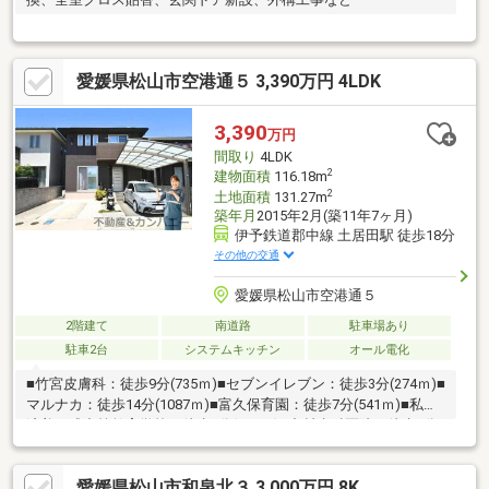
愛媛県松山市空港通５ 3,390万円 4LDK
3,390
万円
間取り
4LDK
2
建物面積
116.18m
2
土地面積
131.27m
築年月
2015年2月(築11年7ヶ月)
伊予鉄道郡中線 土居田駅 徒歩18分
その他の交通
愛媛県松山市空港通５
2階建て
南道路
駐車場あり
駐車2台
システムキッチン
オール電化
■竹宮皮膚科：徒歩9分(735ｍ)■セブンイレブン：徒歩3分(274ｍ)■
マルナカ：徒歩14分(1087ｍ)■富久保育園：徒歩7分(541ｍ)■私立
済美平成中等教育学校：徒歩3分(253ｍ)■中村歯科医院：徒歩6分
(489ｍ)■こうの耳鼻咽喉科：徒歩8分(614ｍ)■レディ：徒歩12分
(929ｍ)■松山市立たちばな小学校：徒歩6分(448ｍ)
愛媛県松山市和泉北３ 3,000万円 8K