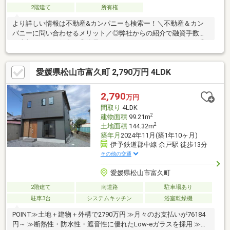
2階建て
所有権
より詳しい情報は不動産&カンパニーも検索ー！＼不動産＆カン
パニーに問い合わせるメリット／◎弊社からの紹介で融資手数料
が半額になる銀行有！◎簡易ホームインスペクションします！◎
追加工事の提案と価格に自信があります！◎金額的に最小限で済
む買い方教えます！◎他社掲載の物件も含んでご案内ツアー可
愛媛県松山市富久町 2,790万円 4LDK
能！物件を比較できます！◎楽しい！ってよく言われます(^^)/弊
社のHPにも書ききれない情報公開しておりますので、詳しくはそ
ちらもご覧ください
2,790
万円
間取り
4LDK
2
建物面積
99.21m
2
土地面積
144.32m
築年月
2024年11月(築1年10ヶ月)
伊予鉄道郡中線 余戸駅 徒歩13分
その他の交通
愛媛県松山市富久町
2階建て
南道路
駐車場あり
駐車3台
システムキッチン
浴室乾燥機
POINT≫土地＋建物＋外構で2790万円 ≫月々のお支払いが76184
円～ ≫断熱性・防水性・遮音性に優れたLow-eガラスを採用 ≫駐