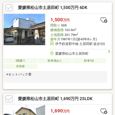
愛媛県松山市土居田町 1,500万円 6DK
1,500
万円
間取り
6DK
2
建物面積
163.6m
2
土地面積
261.79m
築年月
1981年1月(築45年8ヶ月)
伊予鉄道郡中線 土居田駅 徒歩5分
愛媛県松山市土居田町
2階建て
駐車場あり
駐車3台
所有権
※セットバック要
愛媛県松山市土居田町 1,690万円 2SLDK
1,690
万円