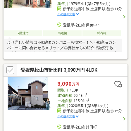
築年月
1979年4月(築47年5ヶ月)
伊予鉄道郡中線 土居田駅 徒歩11分
その他の交通
愛媛県松山市保免中１
2階建て
南道路
所有権
より詳しい情報は不動産&カンパニーも検索ー！＼不動産＆カン
パニーに問い合わせるメリット／◎弊社からの紹介で融資手数料
が半額になる銀行有！◎簡易ホームインスペクションします！◎
追加工事の提案と価格に自信があります！◎金額的に最小限で済
む買い方教えます！◎他社掲載の物件も含んでご案内ツアー可
愛媛県松山市針田町 3,090万円 4LDK
能！物件を比較できます！◎楽しい！ってよく言われます(^^)/弊
社のHPにも書ききれない情報公開しておりますので、詳しくはそ
ちらもご覧ください
3,090
万円
間取り
4LDK
2
建物面積
95.43m
2
土地面積
135.01m
築年月
2020年5月(築6年4ヶ月)
伊予鉄道郡中線 土居田駅 徒歩12分
その他の交通
愛媛県松山市針田町