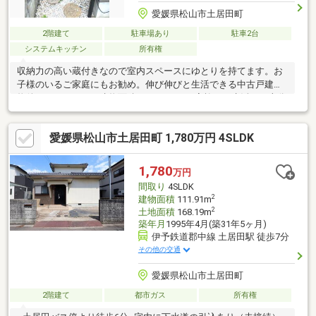
愛媛県松山市土居田町
2階建て
駐車場あり
駐車2台
システムキッチン
所有権
収納力の高い蔵付きなので室内スペースにゆとりを持てます。お
子様のいるご家庭にもお勧め。伸び伸びと生活できる中古戸建て
物件がコチラです。建物面積が86.73㎡でご家族での生活にも十分
な広さの物件はこちらです。玄関に収納もついておりますので、
広々とお使いいただけます。キッチンに窓付、お料理の後は窓を
愛媛県松山市土居田町 1,780万円 4SLDK
開け空気の入れ替え。TVインターホン付きなので、女性の方も安
心です。傾斜が少ないのでお年よりの方にもやさしい平坦地で
す。
1,780
万円
間取り
4SLDK
2
建物面積
111.91m
2
土地面積
168.19m
築年月
1995年4月(築31年5ヶ月)
伊予鉄道郡中線 土居田駅 徒歩7分
その他の交通
愛媛県松山市土居田町
2階建て
都市ガス
所有権