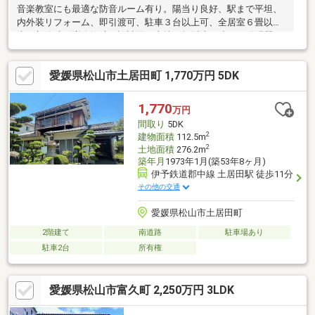
音楽教室にも最適な防音ルーム有り。陽当り良好、駅まで平坦、
内外装リフォーム、即引渡可、駐車３台以上可、全居室６畳以
上、新築時・増改築時の設計図、土地50坪以上、省エネ給湯器、
南向き、システムキッチン、浴室乾燥機、全居室収納、閑静な住
宅地、和室、整形地、庭１０坪以上、家庭菜園、シャワー付洗面
愛媛県松山市土居田町 1,770万円 5DK
化粧台、浴室１坪以上、２階建、南庭、床下収納、浴室に窓、Ｔ
Ｖモニタ付インターホン、都市近郊、通風良好、ＩＨクッキング
ヒーター、全室２面採光、平坦地、テラス、食器洗乾燥機、オー
1,770
万円
ル電化
間取り
5DK
2
建物面積
112.5m
2
土地面積
276.2m
築年月
1973年1月(築53年8ヶ月)
伊予鉄道郡中線 土居田駅 徒歩11分
その他の交通
愛媛県松山市土居田町
2階建て
南道路
駐車場あり
駐車2台
所有権
愛媛県松山市富久町 2,250万円 3LDK