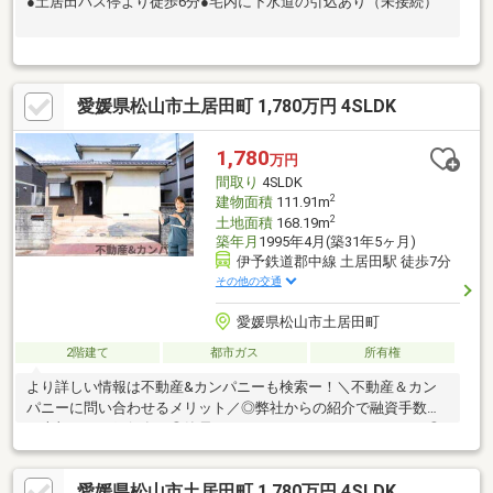
●土居田バス停より徒歩6分●宅内に下水道の引込あり（未接続）
愛媛県松山市土居田町 1,780万円 4SLDK
1,780
万円
間取り
4SLDK
2
建物面積
111.91m
2
土地面積
168.19m
築年月
1995年4月(築31年5ヶ月)
伊予鉄道郡中線 土居田駅 徒歩7分
その他の交通
愛媛県松山市土居田町
2階建て
都市ガス
所有権
より詳しい情報は不動産&カンパニーも検索ー！＼不動産＆カン
パニーに問い合わせるメリット／◎弊社からの紹介で融資手数料
が半額になる銀行有！◎簡易ホームインスペクションします！◎
追加工事の提案と価格に自信があります！◎金額的に最小限で済
む買い方教えます！◎他社掲載の物件も含んでご案内ツアー可
愛媛県松山市土居田町 1,780万円 4SLDK
能！物件を比較できます！◎楽しい！ってよく言われます(^^)/弊