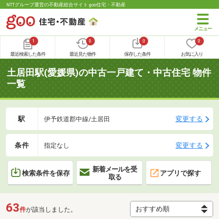
NTTグループ運営の不動産総合サイト goo住宅・不動産
1
0
0
0
最近検索した条件
最近見た物件
保存した条件
お気に入り
土居田駅(愛媛県)の中古一戸建て・中古住宅 物件
一覧
駅
変更する
伊予鉄道郡中線/土居田
条件
変更する
指定なし
新着メールを受
検索条件を保存
アプリで探す
取る
63
件
が該当しました。