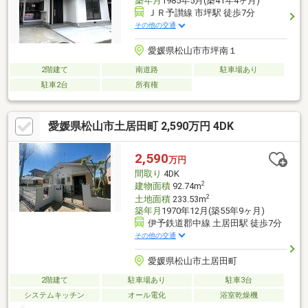
築年月
1985年5月(築41年4ヶ月)
ＪＲ予讃線 市坪駅 徒歩7分
その他の交通
愛媛県松山市市坪南１
2階建て
南道路
駐車場あり
駐車2台
所有権
愛媛県松山市土居田町 2,590万円 4DK
2,590
万円
間取り
4DK
2
建物面積
92.74m
2
土地面積
233.53m
築年月
1970年12月(築55年9ヶ月)
伊予鉄道郡中線 土居田駅 徒歩7分
その他の交通
愛媛県松山市土居田町
2階建て
駐車場あり
駐車3台
システムキッチン
オール電化
浴室乾燥機