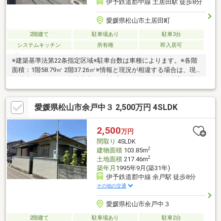
伊予鉄道郡中線 土居田駅 徒歩8分
愛媛県松山市土居田町
2階建て
駐車場あり
駐車3台
システムキッチン
所有権
即入居可
※建築基準法第22条指定区域※駐車台数は車種によります。※各階
面積：1階58.79㎡ 2階37.26㎡※情報と現況が相違する場合は、現
況優先とします。※司法書士・個別プロパン供給会社は売主の指
定になります。プロパンガスの消費に係る配管設備、ガス器具等
は、本土地建物の販売価格には含まれておりません。※通学の区
愛媛県松山市余戸中３ 2,500万円 4SLDK
域に関しては自治体や教育委員会等にご確認ください。
2,500
万円
間取り
4SLDK
2
建物面積
103.85m
2
土地面積
217.46m
築年月
1995年9月(築31年)
伊予鉄道郡中線 余戸駅 徒歩8分
その他の交通
愛媛県松山市余戸中３
2階建て
駐車場あり
駐車2台