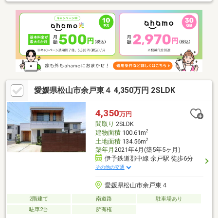
愛媛県松山市余戸東４ 4,350万円 2SLDK
4,350
万円
間取り
2SLDK
2
建物面積
100.61m
2
土地面積
134.56m
築年月
2021年4月(築5年5ヶ月)
伊予鉄道郡中線 余戸駅 徒歩6分
その他の交通
愛媛県松山市余戸東４
2階建て
南道路
駐車場あり
駐車2台
所有権