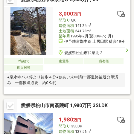
3,000
万円
間取り
8K
2
建物面積
141.24m
2
土地面積
541.73m
築年月
1996年2月(築30年7ヶ月)
伊予鉄道郡中線 土居田駅 徒歩19分
愛媛県松山市和泉北３
2階建て
南道路
所有権
即入居可
●泉永寺バス停より徒歩４分●狭あい未申請(一部道路後退分筆済
み、一部後退必要 約0.9坪)
愛媛県松山市南斎院町 1,980万円 3SLDK
1,980
万円
間取り
3SLDK
2
建物面積
127.51m