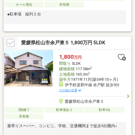
オール電化
所有権
●駐車場 縦列２台
愛媛県松山市余戸東５ 1,800万円 5LDK
1,800
万円
間取り
5LDK
2
建物面積
117.58m
2
土地面積
165.3m
築年月
1971年11月(築54年10ヶ月)
伊予鉄道郡中線 余戸駅 徒歩9分
その他の交通
愛媛県松山市余戸東５
2階建て
駐車場あり
駐車3台
所有権
最寄りスーパー、コンビニ、学校、交通機関まで徒歩5分圏内♪