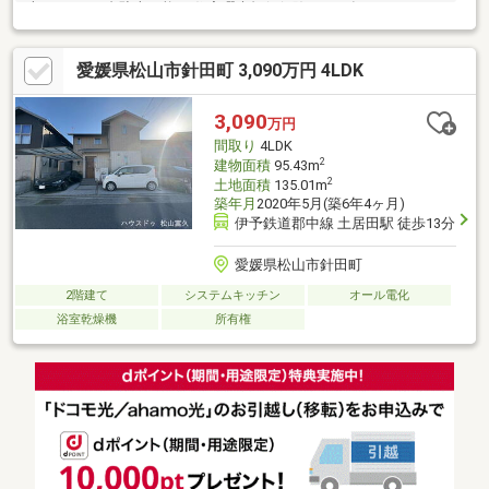
車スペース2台駐車可能 ≫住宅瑕疵担保保険（１０年）、シロア
リ保障（１０年）、地盤保障(10年)【周辺環境】さくら小学校ま
で徒歩約14分たちばな小学校まで徒歩約1分 さくら小学校エリ
愛媛県松山市針田町 3,090万円 4LDK
アとなりますが、越境通学申請を行うことでたちばな小学校への
通学も可能となります。学校やスーパーが近く、子育てにも嬉し
い立地です(^^)/
3,090
万円
間取り
4LDK
2
建物面積
95.43m
2
土地面積
135.01m
築年月
2020年5月(築6年4ヶ月)
伊予鉄道郡中線 土居田駅 徒歩13分
愛媛県松山市針田町
2階建て
システムキッチン
オール電化
浴室乾燥機
所有権