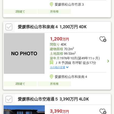
愛媛県松山市竹原３
2階建て
所有権
愛媛県松山市和泉南４ 1,200万円 4DK
1,200
万円
間取り
4DK
2
建物面積
70.2m
2
土地面積
99.53m
築年月
1976年10月(築49年11ヶ月)
ＪＲ予讃線 市坪駅 徒歩17分
その他の交通
愛媛県松山市和泉南４
2階建て
所有権
愛媛県松山市空港通５ 3,390万円 4LDK
3,390
万円