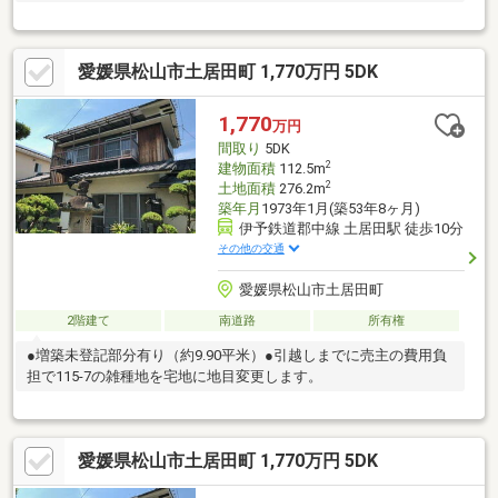
愛媛県松山市土居田町 1,770万円 5DK
1,770
万円
間取り
5DK
2
建物面積
112.5m
2
土地面積
276.2m
築年月
1973年1月(築53年8ヶ月)
伊予鉄道郡中線 土居田駅 徒歩10分
その他の交通
愛媛県松山市土居田町
2階建て
南道路
所有権
●増築未登記部分有り（約9.90平米）●引越しまでに売主の費用負
担で115-7の雑種地を宅地に地目変更します。
愛媛県松山市土居田町 1,770万円 5DK