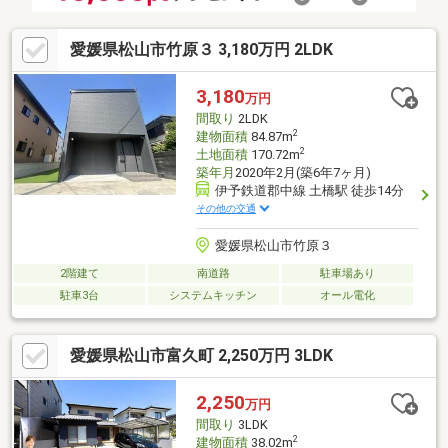
愛媛県松山市竹原３ 3,180万円 2LDK
3,180
万円
間取り
2LDK
2
建物面積
84.87m
2
土地面積
170.72m
築年月
2020年2月(築6年7ヶ月)
伊予鉄道郡中線 土橋駅 徒歩14分
その他の交通
愛媛県松山市竹原３
2階建て
南道路
駐車場あり
駐車3台
システムキッチン
オール電化
愛媛県松山市富久町 2,250万円 3LDK
2,250
万円
間取り
3LDK
2
建物面積
38.02m