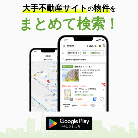
大手不動産サイト
物件
の
を
まとめて検索！