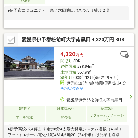
所有権
●伊予市コミュニティ 鳥ノ木団地口バス停より徒歩２分
愛媛県伊予郡松前町大字南黒田 4,320万円 8DK
4,320
万円
間取り
8DK
2
建物面積
238.94m
2
土地面積
367.9m
築年月
2003年12月(築22年9ヶ月)
伊予鉄道郡中線 地蔵町駅 徒歩8分
その他の交通
愛媛県伊予郡松前町大字南黒田
2階建て
駐車場あり
駐車3台
リフォームリノベーシ
オール電化
所有権
ョン
●伊予高校バス停より徒歩8分●太陽光発電システム搭載（4.0キロ
ワット）●オール電化住宅●614番地20（24平米）は公衆用道路と