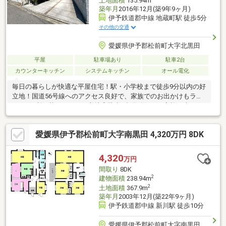
土地面積
135.94m
築年月
2016年12月(築9年9ヶ月)
伊予鉄道郡中線 地蔵町駅 徒歩5分
その他の交通
愛媛県伊予郡松前町大字北黒田
平屋
駐車場あり
駐車2台
カウンターキッチン
システムキッチン
オール電化
毎日の暮らしが快適な平屋住宅！駅・小学校まで徒歩9分以内の好
立地！国道56号線へのアクセス良好で、家族でのお出かけもラク
ラク♪便利で暮らしやすい立地◎駐車2台分確保！ご家族で車をお
持ちの方も安心♪
愛媛県伊予郡松前町大字南黒田 4,320万円 8DK
4,320
万円
間取り
8DK
2
建物面積
238.94m
2
土地面積
367.9m
築年月
2003年12月(築22年9ヶ月)
伊予鉄道郡中線 新川駅 徒歩10分
愛媛県伊予郡松前町大字南黒田