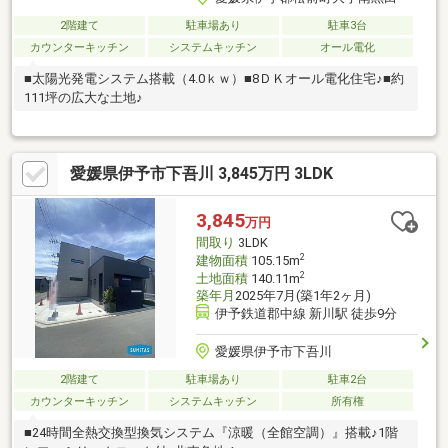
2階建て
駐車場あり
駐車3台
カウンターキッチン
システムキッチン
オール電化
■太陽光発電システム搭載（4.0ｋｗ）■8ＤＫオール電化住宅♪■約
111坪の広大な土地♪
愛媛県伊予市下吾川 3,845万円 3LDK
3,845
万円
間取り
3LDK
2
建物面積
105.15m
2
土地面積
140.11m
築年月
2025年7月(築1年2ヶ月)
伊予鉄道郡中線 新川駅 徒歩9分
愛媛県伊予市下吾川
2階建て
駐車場あり
駐車2台
カウンターキッチン
システムキッチン
所有権
■24時間全熱交換型換気システム『涼暖（全館空調）』搭載♪1階