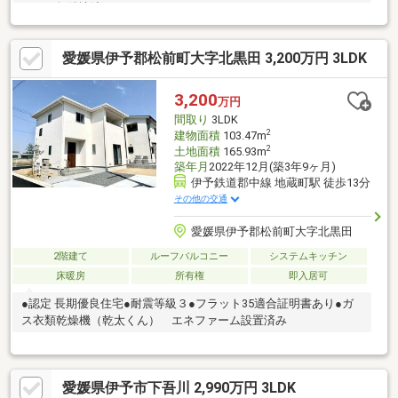
なり、無償譲渡します。
愛媛県伊予郡松前町大字北黒田 3,200万円 3LDK
3,200
万円
間取り
3LDK
2
建物面積
103.47m
2
土地面積
165.93m
築年月
2022年12月(築3年9ヶ月)
伊予鉄道郡中線 地蔵町駅 徒歩13分
その他の交通
愛媛県伊予郡松前町大字北黒田
2階建て
ルーフバルコニー
システムキッチン
床暖房
所有権
即入居可
●認定 長期優良住宅●耐震等級３●フラット35適合証明書あり●ガ
ス衣類乾燥機（乾太くん） エネファーム設置済み
愛媛県伊予市下吾川 2,990万円 3LDK