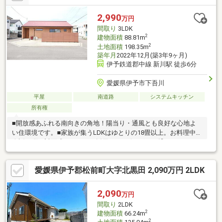
2,990
万円
間取り
3LDK
2
建物面積
88.81m
2
土地面積
198.35m
築年月
2022年12月(築3年9ヶ月)
伊予鉄道郡中線 新川駅 徒歩6分
愛媛県伊予市下吾川
平屋
南道路
システムキッチン
所有権
■開放感あふれる南向きの角地！陽当り・通風とも良好な心地よ
い住環境です。■家族が集うLDKはゆとりの18畳以上。お料理中も
会話が弾む対面式キッチンを採用。■リビングから繋がるウッド
デッキと南庭は、BBQや子どもの遊び場に最適です。■玄関がすっ
きり片付くシューズインクロークや、服をたっぷりしまえるウォ
愛媛県伊予郡松前町大字北黒田 2,090万円 2LDK
ークインクローゼットなど、全居室に充実の収納スペースを確
保。■駅まで平坦なアプローチで、日々の通勤・通学や小さなお
子様とのお出かけもスムーズです。
2,090
万円
間取り
2LDK
2
建物面積
66.24m
2