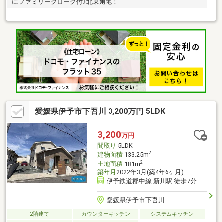
にファミリークローク付♪北東角地！
愛媛県伊予市下吾川 3,200万円 5LDK
3,200
万円
間取り
5LDK
2
建物面積
133.25m
2
土地面積
181m
築年月
2022年3月(築4年6ヶ月)
伊予鉄道郡中線 新川駅 徒歩7分
愛媛県伊予市下吾川
2階建て
カウンターキッチン
システムキッチン