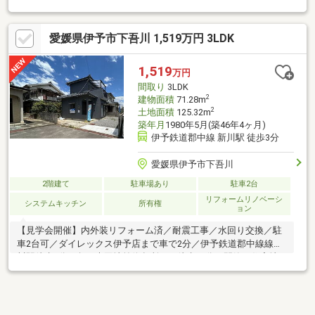
ップ◎駐車3台分確保！
愛媛県伊予市下吾川 1,519万円 3LDK
1,519
万円
間取り
3LDK
2
建物面積
71.28m
2
土地面積
125.32m
築年月
1980年5月(築46年4ヶ月)
伊予鉄道郡中線 新川駅 徒歩3分
愛媛県伊予市下吾川
2階建て
駐車場あり
駐車2台
リフォームリノベーシ
システムキッチン
所有権
ョン
【見学会開催】内外装リフォーム済／耐震工事／水回り交換／駐
車2台可／ダイレックス伊予店まで車で2分／伊予鉄道郡中線線新
川駅徒歩3分／鳥の木団地前停留所まで徒歩10分／閑静な住宅地
／新川海水浴場ま