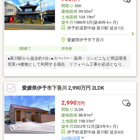
り、構造上主要な部分の欠陥や・腐食、給排水管の故障や漏水に
間取り
3DK
ついてお引渡しより２年
2
建物面積
99.92m
2
土地面積
104.19m
築年月
1986年5月(築40年4ヶ月)
伊予鉄道郡中線 新川駅 徒歩1分
愛媛県伊予市下吾川
2階建て
所有権
●新川駅から徒歩約1分♪●スーパー・薬局・コンビニなど周辺環境
充実♪※建物として利用する場合、リフォーム工事が必須となりま
す。 内部のリフォーム歴はございません。現状、残置物あり。
※駐車スペースはございません。
愛媛県伊予市下吾川 2,990万円 2LDK
2,990
万円
間取り
2LDK
2
建物面積
88.81m
2
土地面積
198.35m
築年月
2022年12月(築3年9ヶ月)
伊予鉄道郡中線 新川駅 徒歩6分
その他の交通