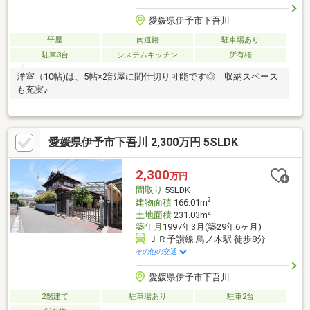
愛媛県伊予市下吾川
平屋
南道路
駐車場あり
駐車3台
システムキッチン
所有権
洋室（10帖)は、5帖×2部屋に間仕切り可能です◎ 収納スペース
も充実♪
愛媛県伊予市下吾川 2,300万円 5SLDK
2,300
万円
間取り
5SLDK
2
建物面積
166.01m
2
土地面積
231.03m
築年月
1997年3月(築29年6ヶ月)
ＪＲ予讃線 鳥ノ木駅 徒歩8分
その他の交通
愛媛県伊予市下吾川
2階建て
駐車場あり
駐車2台