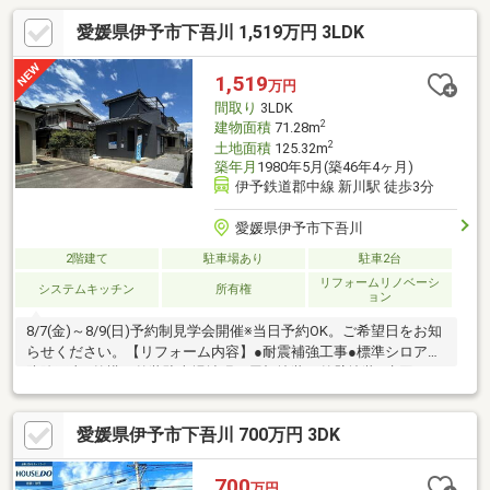
愛媛県伊予市下吾川 1,519万円 3LDK
1,519
万円
間取り
3LDK
2
建物面積
71.28m
2
土地面積
125.32m
築年月
1980年5月(築46年4ヶ月)
伊予鉄道郡中線 新川駅 徒歩3分
愛媛県伊予市下吾川
2階建て
駐車場あり
駐車2台
リフォームリノベーシ
システムキッチン
所有権
ョン
8/7(金)～8/9(日)予約制見学会開催※当日予約OK。ご希望日をお知
らせください。【リフォーム内容】●耐震補強工事●標準シロアリ
防除工事●外構・外装駐車場拡張、屋根塗装、外壁塗装●水回りシ
ステムキッチン交換、ユニットバス交換、トイレ交換、洗面化粧
台交換●内装間取変更、玄関扉交換、室内ドア（一部）交換、床
愛媛県伊予市下吾川 700万円 3DK
材上張り、シューズボックス交換、クロス張替え【おすすめポイ
ント】・耐震適合証明書を取得すれば（要別途費用）、条件によ
り住宅ローン減税や不動産取得税減税の対象になります・雨漏
700
万円