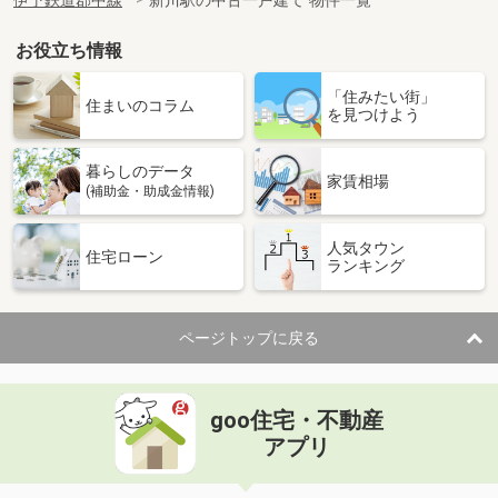
伊予鉄道郡中線
新川駅の中古一戸建て 物件一覧
お役立ち情報
「住みたい街」
住まいのコラム
を見つけよう
暮らしのデータ
家賃相場
(補助金・助成金情報)
人気タウン
住宅ローン
ランキング
ページトップに戻る
goo住宅・不動産
アプリ