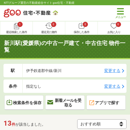
NTTグループ運営の不動産総合サイト goo住宅・不動産
1
0
0
0
最近検索した条件
最近見た物件
保存した条件
お気に入り
新川駅(愛媛県)の中古一戸建て・中古住宅 物件一
覧
駅
変更する
伊予鉄道郡中線/新川
条件
変更する
指定なし
新着メールを受
検索条件を保存
アプリで探す
取る
13
件
が該当しました。