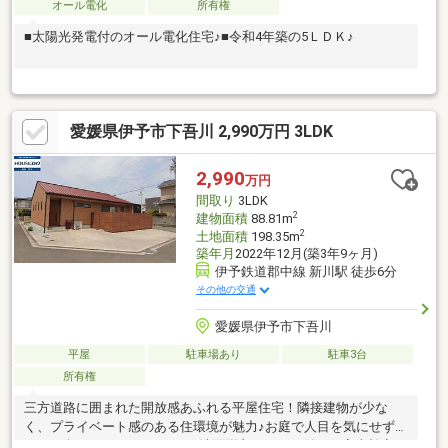
オール電化
所有権
■太陽光発電付のオール電化住宅♪■令和4年築の5ＬＤＫ♪
愛媛県伊予市下吾川 2,990万円 3LDK
2,990
万円
間取り
3LDK
2
建物面積
88.81m
2
土地面積
198.35m
築年月
2022年12月(築3年9ヶ月)
伊予鉄道郡中線 新川駅 徒歩6分
その他の交通
愛媛県伊予市下吾川
平屋
駐車場あり
駐車3台
所有権
三方道路に囲まれた開放感あふれる平屋住宅！隣接建物が少な
く、プライベート感のある住環境が魅力♪お庭で人目を気にせず
BBQも楽しめる♪ランドリー＆洗面脱衣スペース付きで家事効率ア