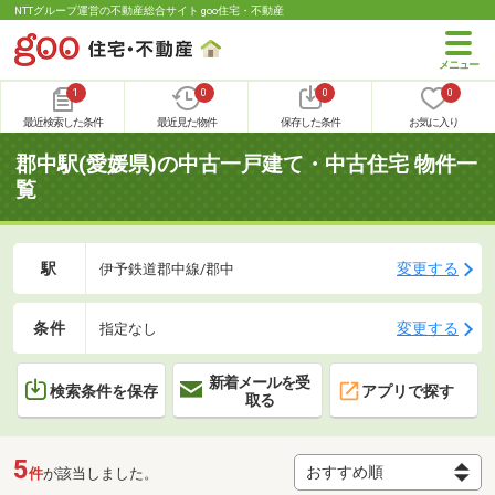
NTTグループ運営の不動産総合サイト goo住宅・不動産
1
0
0
0
最近検索した条件
最近見た物件
保存した条件
お気に入り
郡中駅(愛媛県)の中古一戸建て・中古住宅 物件一
覧
駅
変更する
伊予鉄道郡中線/郡中
条件
変更する
指定なし
新着メールを受
検索条件を保存
アプリで探す
取る
5
件
が該当しました。