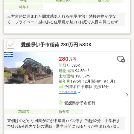
平屋
駐車場あり
駐車3台
所有権
三方道路に囲まれた開放感あふれる平屋住宅！隣接建物が少な
く、プライベート感のある住環境が魅力♪お庭で人目を気にせず
BBQも楽しめる♪ランドリー＆洗面脱衣スペース付きで家事効率ア
ップ◎駐車3台分確保！
愛媛県伊予市稲荷 280万円 5SDK
280
万円
間取り
5SDK
2
建物面積
94.58m
2
土地面積
138.57m
築年月
1976年12月(築49年9ヶ月)
予讃線 伊予市駅 徒歩15分
その他の交通
愛媛県伊予市稲荷
2階建て
所有権
東側はのどかな田園が広がる環境♪バス停まで徒歩2分、中学校ま
で徒歩6分以内で朝の通勤・通学時間にもゆとりが生まれる♪収納
力のある納戸スペース♪日用品やストックの保管にも最適◎