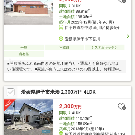
間取り
3LDK
2
建物面積
88.81m
2
土地面積
198.35m
築年月
2022年12月(築3年9ヶ月)
伊予鉄道郡中線 新川駅 徒歩6分
愛媛県伊予市下吾川
平屋
南道路
システムキッチン
所有権
■開放感あふれる南向きの角地！陽当り・通風とも良好な心地よ
い住環境です。■家族が集うLDKはゆとりの18畳以上。お料理中も
会話が弾む対面式キッチンを採用。■リビングから繋がるウッド
デッキと南庭は、BBQや子どもの遊び場に最適です。■玄関がすっ
きり片付くシューズインクロークや、服をたっぷりしまえるウォ
愛媛県伊予市米湊 2,300万円 4LDK
ークインクローゼットなど、全居室に充実の収納スペースを確
保。■駅まで平坦なアプローチで、日々の通勤・通学や小さなお
子様とのお出かけもスムーズです。
2,300
万円
間取り
4LDK
2
建物面積
110.13m
2
土地面積
158.09m
築年月
2013年9月(築13年)
伊予鉄道郡中線 郡中港駅 徒歩10分