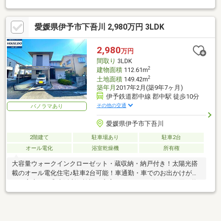
愛媛県伊予市下吾川 2,980万円 3LDK
2,980
万円
間取り
3LDK
2
建物面積
112.61m
2
土地面積
149.42m
築年月
2017年2月(築9年7ヶ月)
伊予鉄道郡中線 郡中駅 徒歩10分
その他の交通
パノラマあり
愛媛県伊予市下吾川
2階建て
駐車場あり
駐車2台
オール電化
浴室乾燥機
所有権
大容量ウォークインクローゼット・蔵収納・納戸付き！太陽光搭
載のオール電化住宅♪駐車2台可能！車通勤・車でのお出かけが多
いご家庭にも◎生活利便施設が充実したエリアで毎日のお買い物
やお出かけも快適♪