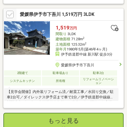
愛媛県伊予市下吾川 1,519万円 3LDK
1,519
万円
間取り
3LDK
2
建物面積
71.28m
2
土地面積
125.32m
築年月
1980年5月(築46年4ヶ月)
伊予鉄道郡中線 新川駅 徒歩3分
愛媛県伊予市下吾川
2階建て
駐車場あり
駐車2台
リフォームリノベーシ
システムキッチン
所有権
ョン
【見学会開催】内外装リフォーム済／耐震工事／水回り交換／駐
車2台可／ダイレックス伊予店まで車で2分／伊予鉄道郡中線線新
川駅徒歩3分／鳥の木団地前停留所まで徒歩10分／閑静な住宅地
／新川海水浴場ま
もっと見る