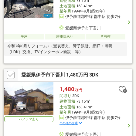
建物面積
73.15m
2
土地面積
163.41m
築年月
1994年9月(築32年)
伊予鉄道郡中線 郡中駅 徒歩7分
愛媛県伊予市下吾川
平屋
駐車場あり
所有権
令和7年8月リフォーム♪（畳表替え、障子張替、網戸・照明
（LDK）交換、TVインターホン新設 等）
愛媛県伊予市下吾川 1,480万円 3DK
1,480
万円
間取り
3DK
2
建物面積
73.15m
2
土地面積
163.41m
築年月
1994年9月(築32年)
伊予鉄道郡中線 郡中駅 徒歩7分
パノラマあり
その他の交通
愛媛県伊予市下吾川