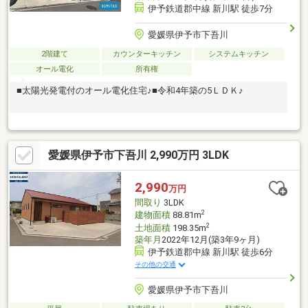
伊予鉄道郡中線 新川駅 徒歩7分
愛媛県伊予市下吾川
2階建て
カウンターキッチン
システムキッチン
オール電化
所有権
■太陽光発電付のオール電化住宅♪■令和4年築の5ＬＤＫ♪
愛媛県伊予市下吾川 2,990万円 3LDK
2,990
万円
間取り
3LDK
2
建物面積
88.81m
2
土地面積
198.35m
築年月
2022年12月(築3年9ヶ月)
伊予鉄道郡中線 新川駅 徒歩6分
その他の交通
愛媛県伊予市下吾川