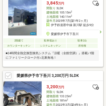
3,845
万円
間取り
3LDK
2
建物面積
105.15m
2
土地面積
140.11m
築年月
2025年7月(築1年2ヶ月)
伊予鉄道郡中線 新川駅 徒歩9分
愛媛県伊予市下吾川
2階建て
駐車場あり
駐車2台
カウンターキッチン
システムキッチン
所有権
■24時間全熱交換型換気システム『涼暖（全館空調）』搭載♪1階
にファミリークローク付♪北東角地！
愛媛県伊予市下吾川 3,200万円 5LDK
3,200
万円
間取り
5LDK
2
建物面積
133.25m
2
土地面積
181m
築年月
2022年3月(築4年6ヶ月)