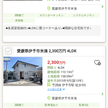
愛媛県伊予市米湊
2階建て
カウンターキッチン
システムキッチン
所有権
■各居室収納付♪■LDKに畳コーナーあり♪■閑静な住宅街です♪
愛媛県伊予市米湊 2,300万円 4LDK
2,300
万円
間取り
4LDK
2
建物面積
110.13m
2
土地面積
158.09m
築年月
2013年9月(築13年)
予讃線 伊予市駅 徒歩9分
その他の交通
愛媛県伊予市米湊
2階建て
駐車場あり
駐車2台