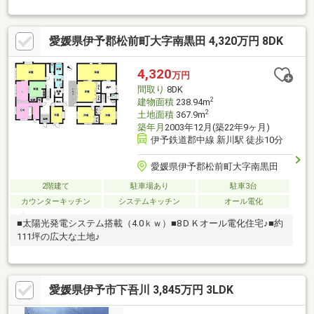
ラク♪便利で暮らしやすい立地◎駐車2台分確保！ご家族で車をお
持ちの方も安心♪
愛媛県伊予郡松前町大字南黒田 4,320万円 8DK
4,320
万円
間取り
8DK
2
建物面積
238.94m
2
土地面積
367.9m
築年月
2003年12月(築22年9ヶ月)
伊予鉄道郡中線 新川駅 徒歩10分
愛媛県伊予郡松前町大字南黒田
2階建て
駐車場あり
駐車3台
カウンターキッチン
システムキッチン
オール電化
■太陽光発電システム搭載（4.0ｋｗ）■8ＤＫオール電化住宅♪■約
111坪の広大な土地♪
愛媛県伊予市下吾川 3,845万円 3LDK