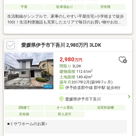
平屋
駐車場あり
所有権
生活動線がシンプルで、家事のしやすい平屋住宅♪小学校まで徒歩
10分！生活利便施設も充実したエリアで毎日のお買い物やお出か
けも快適にこなせる♪お子さまのお昼寝や遊び場、客間としても使
える便利な和室付き♪
愛媛県伊予市下吾川 2,980万円 3LDK
2,980
万円
間取り
3LDK
2
建物面積
112.61m
2
土地面積
149.42m
築年月
2017年2月(築9年7ヶ月)
伊予鉄道郡中線 郡中駅 徒歩8分
愛媛県伊予市下吾川
2階建て
オール電化
浴室乾燥機
所有権
即入居可
■ミサワホームのお家♪