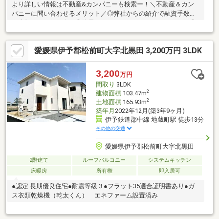
より詳しい情報は不動産&カンパニーも検索ー！＼不動産＆カン
パニーに問い合わせるメリット／◎弊社からの紹介で融資手数料
が半額になる銀行有！◎簡易ホームインスペクションします！◎
追加工事の提案と価格に自信があります！◎金額的に最小限で済
む買い方教えます！◎他社掲載の物件も含んでご案内ツアー可
愛媛県伊予郡松前町大字北黒田 3,200万円 3LDK
能！物件を比較できます！◎楽しい！ってよく言われます(^^)/弊
社のHPにも書ききれない情報公開しておりますので、詳しくはそ
ちらもご覧ください
3,200
万円
間取り
3LDK
2
建物面積
103.47m
2
土地面積
165.93m
築年月
2022年12月(築3年9ヶ月)
伊予鉄道郡中線 地蔵町駅 徒歩13分
その他の交通
愛媛県伊予郡松前町大字北黒田
2階建て
ルーフバルコニー
システムキッチン
床暖房
所有権
即入居可
●認定 長期優良住宅●耐震等級３●フラット35適合証明書あり●ガ
ス衣類乾燥機（乾太くん） エネファーム設置済み