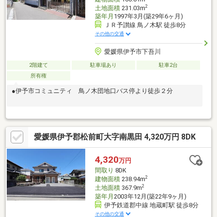
2
土地面積
231.03m
築年月
1997年3月(築29年6ヶ月)
ＪＲ予讃線 鳥ノ木駅 徒歩8分
その他の交通
愛媛県伊予市下吾川
2階建て
駐車場あり
駐車2台
所有権
●伊予市コミュニティ 鳥ノ木団地口バス停より徒歩２分
愛媛県伊予郡松前町大字南黒田 4,320万円 8DK
4,320
万円
間取り
8DK
2
建物面積
238.94m
2
土地面積
367.9m
築年月
2003年12月(築22年9ヶ月)
伊予鉄道郡中線 地蔵町駅 徒歩8分
その他の交通