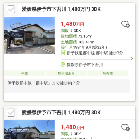
愛媛県伊予市下吾川 1,480万円 3DK
1,480
万円
間取り
3DK
2
建物面積
73.15m
2
土地面積
163.41m
築年月
1994年9月(築32年)
伊予鉄道郡中線 郡中駅 徒歩7分
愛媛県伊予市下吾川
平屋
駐車場あり
所有権
伊予鉄郡中線「郡中駅」まで徒歩約７分
愛媛県伊予市下吾川 1,480万円 3DK
1,480
万円
間取り
3DK
2