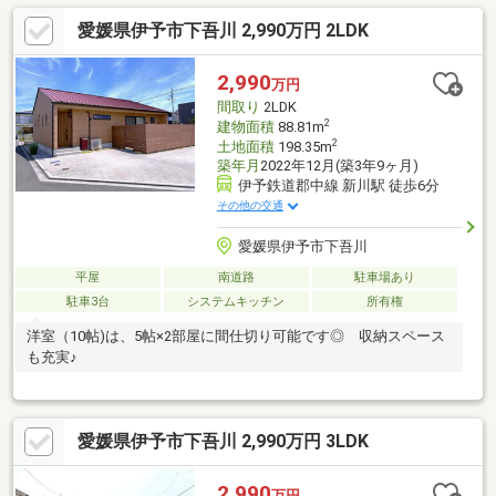
愛媛県伊予市下吾川 2,990万円 2LDK
2,990
万円
間取り
2LDK
2
建物面積
88.81m
2
土地面積
198.35m
築年月
2022年12月(築3年9ヶ月)
伊予鉄道郡中線 新川駅 徒歩6分
その他の交通
愛媛県伊予市下吾川
平屋
南道路
駐車場あり
駐車3台
システムキッチン
所有権
洋室（10帖)は、5帖×2部屋に間仕切り可能です◎ 収納スペース
も充実♪
愛媛県伊予市下吾川 2,990万円 3LDK
2,990
万円