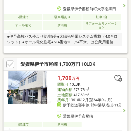
愛媛県伊予郡松前町大字南黒田
2階建て
駐車場あり
駐車3台
リフォームリノベーシ
オール電化
所有権
ョン
●伊予高校バス停より徒歩8分●太陽光発電システム搭載（4.0キロ
ワット）●オール電化住宅●614番地20（24平米）は公衆用道路と
なり、無償譲渡します。
愛媛県伊予市尾崎 1,700万円 10LDK
1,700
万円
間取り
10LDK
2
建物面積
273.78m
2
土地面積
417.63m
築年月
1961年12月(築64年9ヶ月)
伊予鉄道郡中線 郡中港駅 徒歩11分
愛媛県伊予市尾崎
2階建て
所有権