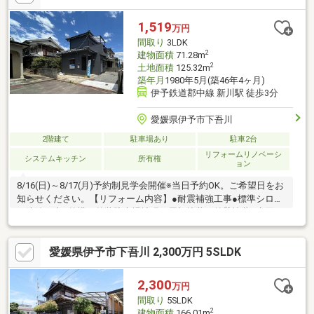
1,519
万円
間取り
3LDK
2
建物面積
71.28m
2
土地面積
125.32m
築年月
1980年5月(築46年4ヶ月)
伊予鉄道郡中線 新川駅 徒歩3分
愛媛県伊予市下吾川
2階建て
駐車場あり
駐車2台
リフォームリノベーシ
システムキッチン
所有権
ョン
8/16(日)～8/17(月)予約制見学会開催※当日予約OK。ご希望日をお
知らせください。【リフォーム内容】●耐震補強工事●標準シロア
リ防除工事●外構・外装駐車場拡張、屋根塗装、外壁塗装●水回り
システムキッチン交換、ユニットバス交換、トイレ交換、洗面化
粧台交換●内装間取変更、玄関扉交換、室内ドア（一部）交換、
愛媛県伊予市下吾川 2,300万円 5SLDK
床材上張り、シューズボックス交換、クロス張替え【おすすめポ
イント】・耐震適合証明書を取得すれば（要別途費用）、条件に
より住宅ローン減税や不動産取得税減税の対象になります・雨漏
2,300
万円
り、構造上主要な部分の欠陥や・腐食、給排水管の故障や漏水に
間取り
5SLDK
ついてお引渡しより２年
2
建物面積
166.01m