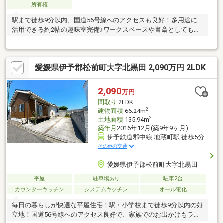
所有権
駅まで徒歩9分以内、国道56号線へのアクセスも良好！多用途に
活用できる約2帖の趣味室完備♪ワークスペースや書斎としても◎
約18帖のゆとりあるLDKは、ホームパーティーやお子さまの遊び
場にも最適♪
愛媛県伊予郡松前町大字北黒田 2,090万円 2LDK
2,090
万円
間取り
2LDK
2
建物面積
66.24m
2
土地面積
135.94m
築年月
2016年12月(築9年9ヶ月)
伊予鉄道郡中線 地蔵町駅 徒歩5分
その他の交通
愛媛県伊予郡松前町大字北黒田
平屋
駐車場あり
駐車2台
カウンターキッチン
システムキッチン
オール電化
毎日の暮らしが快適な平屋住宅！駅・小学校まで徒歩9分以内の好
立地！国道56号線へのアクセス良好で、家族でのお出かけもラク