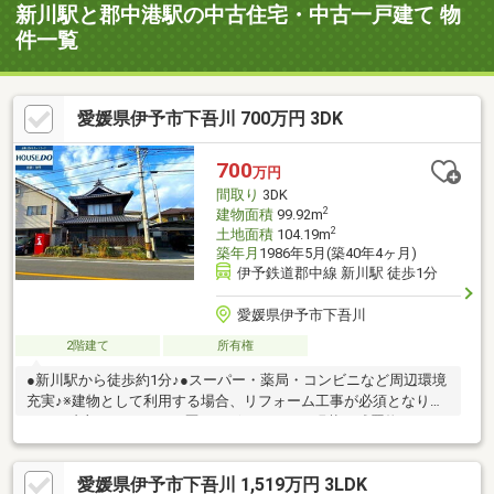
新川駅と郡中港駅の中古住宅・中古一戸建て 物
件一覧
愛媛県伊予市下吾川 700万円 3DK
700
万円
間取り
3DK
2
建物面積
99.92m
2
土地面積
104.19m
築年月
1986年5月(築40年4ヶ月)
伊予鉄道郡中線 新川駅 徒歩1分
愛媛県伊予市下吾川
2階建て
所有権
●新川駅から徒歩約1分♪●スーパー・薬局・コンビニなど周辺環境
充実♪※建物として利用する場合、リフォーム工事が必須となりま
す。 内部のリフォーム歴はございません。現状、残置物あり。
※駐車スペースはございません。
愛媛県伊予市下吾川 1,519万円 3LDK