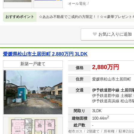
オール電化
おすすめポイント
☆あおみ不動産でご成約の方限定！！☆≪豪華プレゼント
お気に入りに追加
愛媛県松山市土居田町 2,880万円 3LDK
新築一戸建て
2,880万円
価格
住所
愛媛県松山市土居田町
交通
伊予鉄道郡中線 土居田駅
伊予鉄道郡中線 土橋駅 
伊予鉄道高浜線 松山市駅
間取り
3LDK
2
建物面積
100.44m
総戸数
-
都市ガス
2階建て
所有権
駐車2台