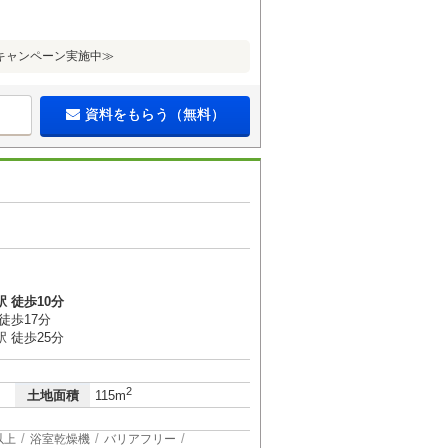
キャンペーン実施中≫
資料をもらう（無料）
 徒歩10分
徒歩17分
 徒歩25分
2
土地面積
115m
以上
浴室乾燥機
バリアフリー