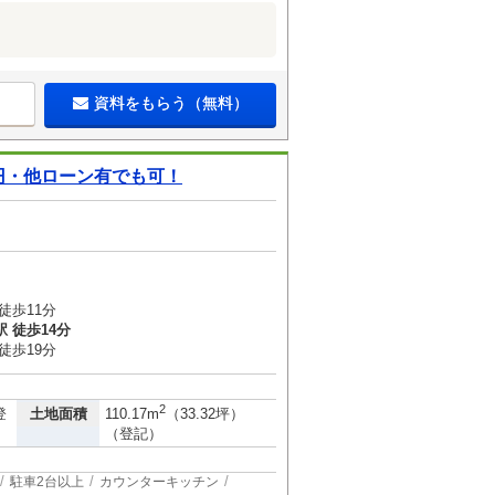
資料をもらう（無料）
円・他ローン有でも可！
徒歩11分
 徒歩14分
徒歩19分
2
土地面積
登
110.17m
（33.32坪）
（登記）
駐車2台以上
カウンターキッチン