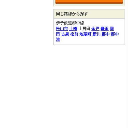
同じ路線から探す
伊予鉄道郡中線
松山市
土橋
土居田
余戸
鎌田
岡
田
古泉
松前
地蔵町
新川
郡中
郡中
港