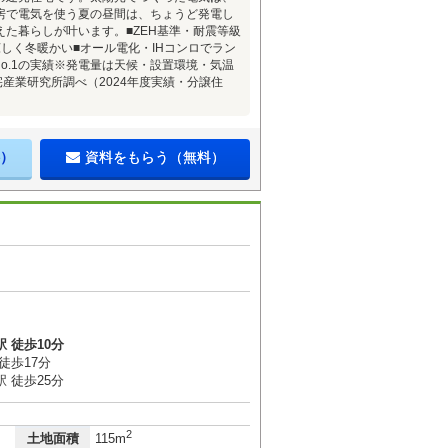
房で電気を使う夏の昼間は、ちょうど発電し
た暮らしが叶います。■ZEH基準・耐震等級
しく冬暖かい■オール電化・IHコンロでラン
o.1の実績※発電量は天候・設置環境・気温
住宅産業研究所調べ（2024年度実績・分譲住
）
資料をもらう（無料）
 徒歩10分
徒歩17分
 徒歩25分
2
土地面積
115m