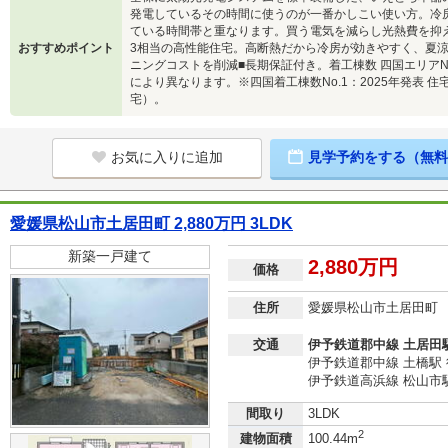
発電しているその時間に使うのが一番かしこい使い方。冷
ている時間帯と重なります。買う電気を減らし光熱費を抑え
おすすめポイント
3相当の高性能住宅。高断熱だから冷房が効きやすく、夏涼
ニングコストを削減■長期保証付き。着工棟数 四国エリアN
により異なります。※四国着工棟数No.1：2025年発表 
宅）。
お気に入りに追加
見学予約をする（無料
愛媛県松山市土居田町 2,880万円 3LDK
新築一戸建て
2,880万円
価格
住所
愛媛県松山市土居田町
交通
伊予鉄道郡中線 土居田駅
伊予鉄道郡中線 土橋駅 
伊予鉄道高浜線 松山市駅
間取り
3LDK
2
建物面積
100.44m