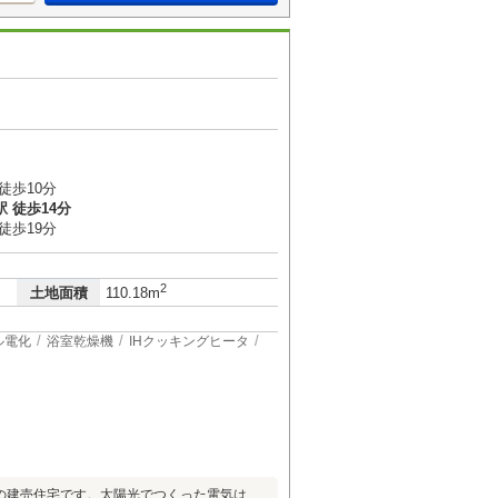
徒歩10分
 徒歩14分
徒歩19分
2
土地面積
110.18m
ル電化
浴室乾燥機
IHクッキングヒータ
の建売住宅です。太陽光でつくった電気は、