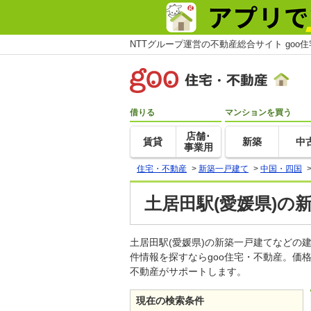
NTTグループ運営の不動産総合サイト goo
借りる
マンションを買う
店舗･
賃貸
新築
中
事業用
住宅・不動産
>
新築一戸建て
>
中国・四国
土居田駅(愛媛県)の
土居田駅(愛媛県)の新築一戸建てなど
件情報を探すならgoo住宅・不動産。価
不動産がサポートします。
現在の検索条件