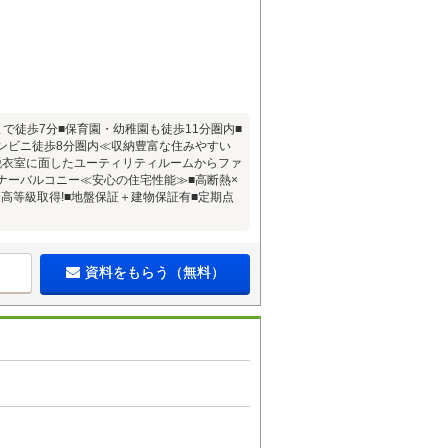
で徒歩7分■保育園・幼稚園も徒歩11分圏内■
ンビニ徒歩8分圏内≪収納豊富な住みやすい
洗面脱衣室に面したユーティリティルームからファ
ナーバルコニー≪安心の住宅性能≫■高断熱×
最高等級取得!■地盤保証＋建物保証有■定期点
資料をもらう（無料）