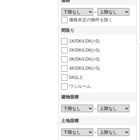
価格
～
価格未定の物件を除く
間取り
1K/DK/LDK(+S)
2K/DK/LDK(+S)
3K/DK/LDK(+S)
4K/DK/LDK(+S)
5K以上
ワンルーム
建物面積
～
土地面積
～