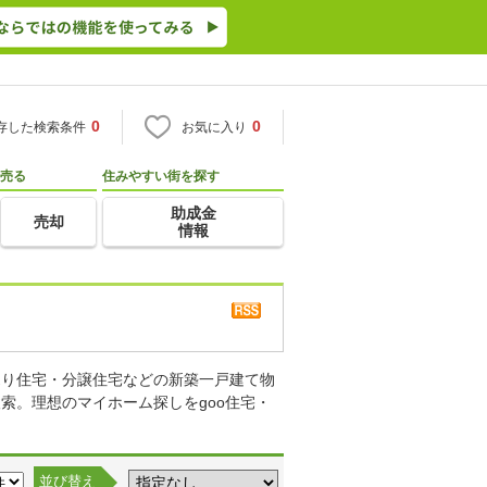
0
0
存した検索条件
お気に入り
売る
住みやすい街を探す
助成金
売却
情報
売り住宅・分譲住宅などの新築一戸建て物
索。理想のマイホーム探しをgoo住宅・
並び替え