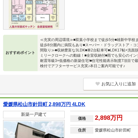
≪充実の周辺環境≫■双葉小学校まで徒歩5分■雄新中学校ま
徒歩8分圏内に病院もあり■スーパー・ドラッグストア・コ
間取り≫■収納豊富な3LDK■車2台駐車可■LDK17帖+
おすすめポイント
ミリークロークへの動線！■全室収納付■雨でも安心のイン
耐震等級3×低価格の新築住宅!■住宅性能表示制度7項目で
検付でアフターサービス充実♪本日ご案内可能です♪
お気に入りに追加
愛媛県松山市針田町 2,898万円 4LDK
新築一戸建て
2,898万円
価格
住所
愛媛県松山市針田町