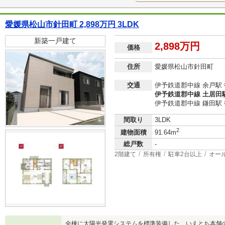
愛媛県松山市針田町 2,898万円 3LDK
新築一戸建て
2,898万円
価格
住所
愛媛県松山市針田町
交通
伊予鉄道郡中線 余戸駅 
伊予鉄道郡中線 土居田駅
伊予鉄道郡中線 鎌田駅 
間取り
3LDK
2
建物面積
91.64m
総戸数
-
2階建て
所有権
駐車2台以上
オー
全棟に太陽光発電システムを標準装備した、いえとち本舗