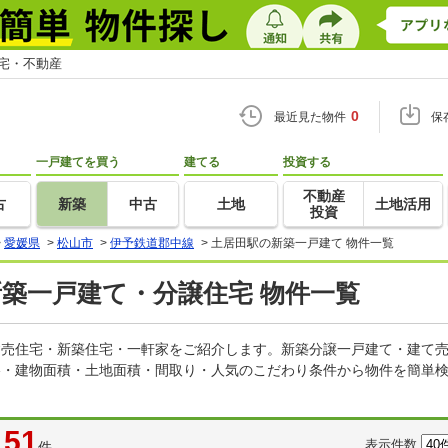
住宅・不動産
0
最近見た物件
保
一戸建てを買う
建てる
投資する
不動産
古
新築
中古
土地
土地活用
投資
>
愛媛県
>
松山市
>
伊予鉄道郡中線
>
土居田駅の新築一戸建て 物件一覧
新築一戸建て・分譲住宅 物件一覧
の建売住宅・新築住宅・一軒家をご紹介します。新築分譲一戸建て・建て
格・建物面積・土地面積・間取り・人気のこだわり条件から物件を簡単検
51
表示件数
件