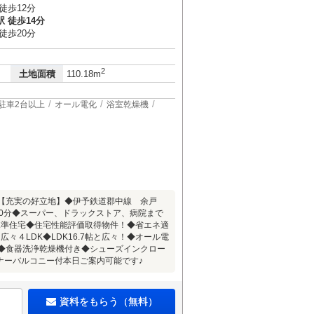
徒歩12分
 徒歩14分
徒歩20分
2
土地面積
110.18m
駐車2台以上
オール電化
浴室乾燥機
！【充実の好立地】◆伊予鉄道郡中線 余戸
20分◆スーパー、ドラックストア、病院まで
水準住宅◆住宅性能評価取得物件！◆省エネ適
４LDK◆LDK16.7帖と広々！◆オール電
座◆食器洗浄乾燥機付き◆シューズインクロー
ナーバルコニー付本日ご案内可能です♪
資料をもらう（無料）