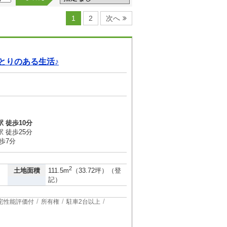
1
2
次へ
とりのある生活♪
 徒歩10分
 徒歩25分
歩7分
2
土地面積
111.5m
（33.72坪）（登
記）
宅性能評価付
所有権
駐車2台以上