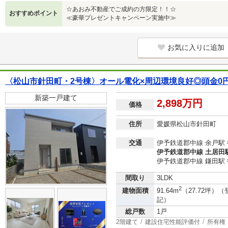
☆あおみ不動産でご成約の方限定！！☆
おすすめポイント
≪豪華プレゼントキャンペーン実施中≫
お気に入りに追加
〈松山市針田町・2号棟〉オール電化×周辺環境良好◎頭金0
新築一戸建て
2,898万円
価格
住所
愛媛県松山市針田町
交通
伊予鉄道郡中線 余戸駅 
伊予鉄道郡中線 土居田駅
伊予鉄道郡中線 鎌田駅 
間取り
3LDK
2
建物面積
91.64m
（27.72坪）（
記）
総戸数
1戸
2階建て
建設住宅性能評価付
所有権