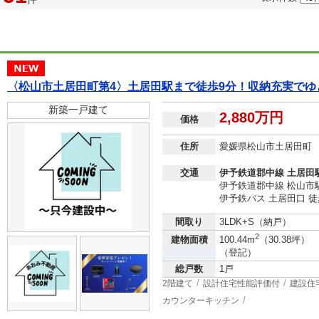
〈松山市土居田町第4〉土居田駅まで徒歩9分！収納充実でゆ
新築一戸建て
2,880万円
価格
住所
愛媛県松山市土居田町
交通
伊予鉄道郡中線 土居田駅
伊予鉄道郡中線 松山市駅
伊予鉄バス 土居田口 徒
間取り
3LDK+S（納戸）
2
建物面積
100.44m
（30.38坪）
（登記）
総戸数
1戸
2階建て
設計住宅性能評価付
建設住
カウンターキッチン