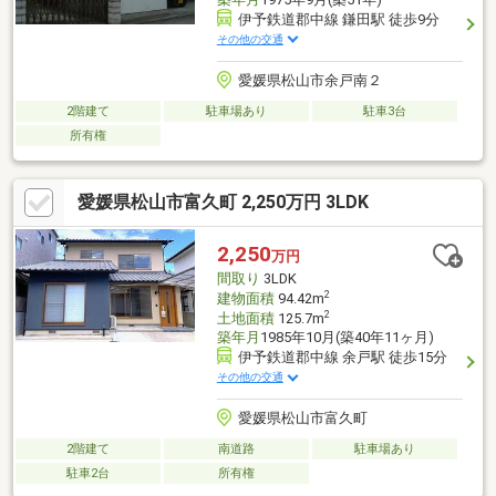
伊予鉄道郡中線 鎌田駅 徒歩9分
その他の交通
愛媛県松山市余戸南２
2階建て
駐車場あり
駐車3台
所有権
愛媛県松山市富久町 2,250万円 3LDK
2,250
万円
間取り
3LDK
2
建物面積
94.42m
2
土地面積
125.7m
築年月
1985年10月(築40年11ヶ月)
伊予鉄道郡中線 余戸駅 徒歩15分
その他の交通
愛媛県松山市富久町
2階建て
南道路
駐車場あり
駐車2台
所有権