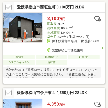
愛媛県松山市西垣生町 3,100万円 2LDK
3,100
万円
間取り
2LDK
2
建物面積
102.67m
2
土地面積
134.04m
築年月
2024年7月(築2年2ヶ月)
伊予鉄道郡中線 鎌田駅 徒歩3.6km
愛媛県松山市西垣生町
2階建て
駐車場あり
駐車2台
システムキッチン
所有権
当社の強みは『住宅ローン提案力』です 住宅ローンのことならど
のようなことでもお気軽にご相談下さい。「審査に通るか不安」
「どの金融機関を選べばいいか分からない」「住宅ローン商品の
選び方が分からない」「車のローンがあるけど大丈夫？」「年齢
がネックになっている」皆様のご不安やお悩みを一緒に解決しま
愛媛県松山市余戸東４ 4,350万円 2SLDK
す！もちろん強引な営業は行いません。公平中立な立場でお客様
に合った金融機関をご提案させていただきます。SUUMO接客評
価コメント数ナンバーワンはお客様満足の証です。ぜひお気軽に
4,350
万円
お問い合わせ下さい。