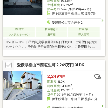
建物面積
80.32m
2
土地面積
112.25m
築年月
1977年5月(築49年4ヶ月)
伊予鉄道郡中線 鎌田駅 徒歩7分
愛媛県松山市余戸中２
2階建て
駐車場あり
駐車2台
システムキッチン
所有権
即入居可
8/7(金)～8/9(日)予約制見学会開催※当日予約OK。ご希望日をお知
らせください。予約制見学会開催※当日予約OK。ご希望日をお知
らせください。【リフォーム済内容】●耐震補強工事耐震適合証
明書を取得すれば（要別途費用）、条件により住宅ローン減税や
不動産取得税減税の対象になります。●外構工事駐車場拡張、外
愛媛県松山市西垣生町 2,249万円 3LDK
壁屋根塗装●内装工事システムキッチン交換、ユニットバス交
換、温水洗浄便座トイレ交換、洗面化粧台交換、エアコン1基設
置、玄関扉交換、フローリング上張り、クロス張替え、クッショ
2,249
万円
ンフロア張替え、建具交換、クローゼット交換、シューズボック
間取り
3LDK
ス交換、給湯器交換、
2
建物面積
84.45m
2
土地面積
124.22m
築年月
2016年10月(築9年11ヶ月)
伊予鉄道郡中線 鎌田駅 徒歩28分