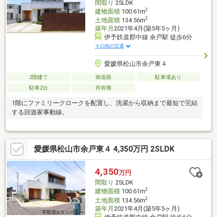
間取り
2SLDK
2
建物面積
100.61m
2
土地面積
134.56m
築年月
2021年4月(築5年5ヶ月)
伊予鉄道郡中線 余戸駅 徒歩6分
その他の交通
愛媛県松山市余戸東４
2階建て
南道路
駐車場あり
駐車2台
所有権
1階にファミリークロークを配置し、洗濯から収納まで最短で完結
する回遊家事動線。
愛媛県松山市余戸東４ 4,350万円 2SLDK
4,350
万円
間取り
2SLDK
2
建物面積
100.61m
2
土地面積
134.56m
築年月
2021年4月(築5年5ヶ月)