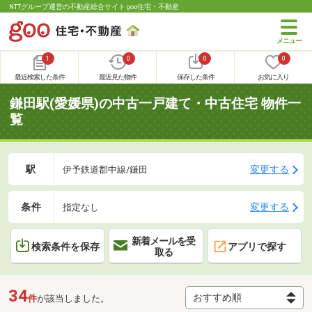
NTTグループ運営の不動産総合サイト goo住宅・不動産
1
0
0
0
最近検索した条件
最近見た物件
保存した条件
お気に入り
鎌田駅(愛媛県)の中古一戸建て・中古住宅 物件一
覧
駅
変更する
伊予鉄道郡中線/鎌田
条件
変更する
指定なし
新着メールを受
検索条件を保存
アプリで探す
取る
34
件
が該当しました。