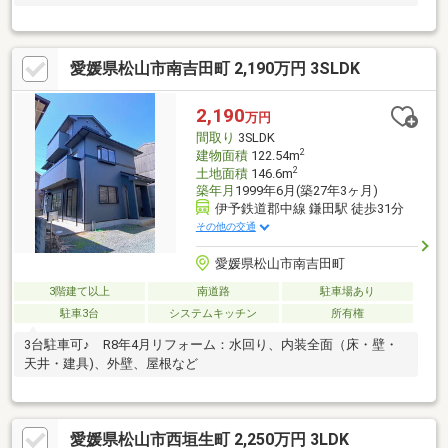
愛媛県松山市南吉田町 2,190万円 3SLDK
2,190
万円
間取り
3SLDK
2
建物面積
122.54m
2
土地面積
146.6m
築年月
1999年6月(築27年3ヶ月)
伊予鉄道郡中線 鎌田駅 徒歩31分
その他の交通
愛媛県松山市南吉田町
3階建て以上
南道路
駐車場あり
駐車3台
システムキッチン
所有権
3台駐車可♪ R8年4月リフォーム：水回り、内装全面（床・壁・
天井・建具)、外壁、屋根など
愛媛県松山市西垣生町 2,250万円 3LDK