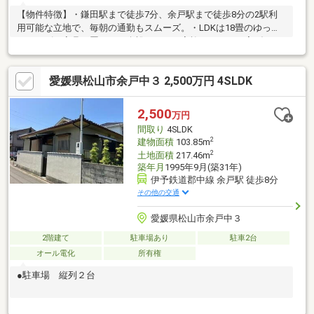
【物件特徴】・鎌田駅まで徒歩7分、余戸駅まで徒歩8分の2駅利
用可能な立地で、毎朝の通勤もスムーズ。・LDKは18畳のゆった
りサイズ。家具を置いても余裕があり、家族でゆったり寛げま
す。・全居室に収納があるだけでなく、書斎付きで、季節の荷物
もスッキリ。・カーポート付きの駐車場には縦列2台駐車が可能。
愛媛県松山市余戸中３ 2,500万円 4SLDK
雨の日のお買い物帰りも荷物の運び入れが安心。・松山生協余土
店まで徒歩8分。夕食の買い出しも、お散歩ついでに済ませられる
距離感。・ドラッグストアmac余戸店まで徒歩9分。日用品の買い
2,500
万円
出しも便利。再建築時後退要（約55cm）1071-7の公衆用道路
間取り
4SLDK
（2.31m2は無償譲渡です）
2
建物面積
103.85m
2
土地面積
217.46m
築年月
1995年9月(築31年)
伊予鉄道郡中線 余戸駅 徒歩8分
その他の交通
愛媛県松山市余戸中３
2階建て
駐車場あり
駐車2台
オール電化
所有権
●駐車場 縦列２台