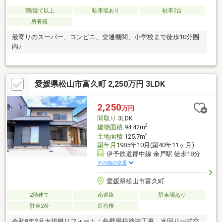
3階建て以上
駐車場あり
駐車2台
所有権
最寄りのスーパー、コンビニ、交通機関、小学校まで徒歩10分圏
内♪
愛媛県松山市富久町 2,250万円 3LDK
2,250
万円
間取り
3LDK
2
建物面積
94.42m
2
土地面積
125.7m
築年月
1985年10月(築40年11ヶ月)
伊予鉄道郡中線 余戸駅 徒歩18分
その他の交通
愛媛県松山市富久町
2階建て
南道路
駐車場あり
駐車2台
所有権
令和8年2月大規模リフォーム：外壁屋根塗装工事、水回り一式交