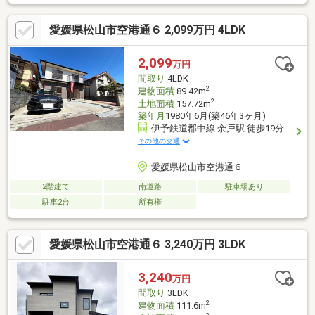
愛媛県松山市空港通６ 2,099万円 4LDK
2,099
万円
間取り
4LDK
2
建物面積
89.42m
2
土地面積
157.72m
築年月
1980年6月(築46年3ヶ月)
伊予鉄道郡中線 余戸駅 徒歩19分
その他の交通
愛媛県松山市空港通６
2階建て
南道路
駐車場あり
駐車2台
所有権
愛媛県松山市空港通６ 3,240万円 3LDK
3,240
万円
間取り
3LDK
2
建物面積
111.6m