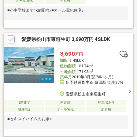
オール電化
所有権
■小中学校まで1km圏内♪■オール電化住宅♪
愛媛県松山市東垣生町 3,690万円 4SLDK
3,690
万円
間取り
4SLDK
2
建物面積
101.74m
2
土地面積
171.93m
築年月
2019年8月(築7年1ヶ月)
伊予鉄道郡中線 鎌田駅 徒歩27分
愛媛県松山市東垣生町
2階建て
南道路
駐車場あり
駐車3台
オール電化
所有権
■セキスイハイムのお家♪