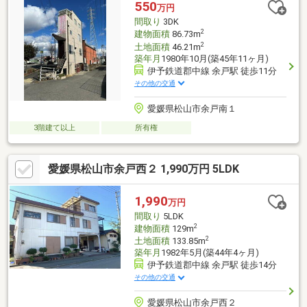
550
万円
間取り
3DK
2
建物面積
86.73m
2
土地面積
46.21m
築年月
1980年10月(築45年11ヶ月)
伊予鉄道郡中線 余戸駅 徒歩11分
その他の交通
愛媛県松山市余戸南１
3階建て以上
所有権
愛媛県松山市余戸西２ 1,990万円 5LDK
1,990
万円
間取り
5LDK
2
建物面積
129m
2
土地面積
133.85m
築年月
1982年5月(築44年4ヶ月)
伊予鉄道郡中線 余戸駅 徒歩14分
その他の交通
愛媛県松山市余戸西２