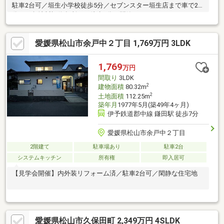
駐車2台可／垣生小学校徒歩5分／セブンスター垣生店まで車で2
分／三段地川橋停留所まで徒歩2分／閑静
愛媛県松山市余戸中２丁目 1,769万円 3LDK
1,769
万円
間取り
3LDK
2
建物面積
80.32m
2
土地面積
112.25m
築年月
1977年5月(築49年4ヶ月)
伊予鉄道郡中線 鎌田駅 徒歩7分
愛媛県松山市余戸中２丁目
2階建て
駐車場あり
駐車2台
システムキッチン
所有権
即入居可
【見学会開催】内外装リフォーム済／駐車2台可／閑静な住宅地
愛媛県松山市久保田町 2,349万円 4SLDK