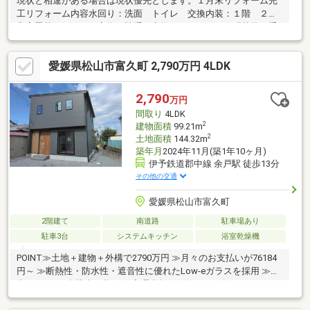
現状と相違がある場合は現状優先とします。１月末リフォーム完
工リフォーム内容水回り：洗面 トイレ 交換内装：１階 ２階
和室畳替え、サッシ交換、勝手口交換、フローリング張替及び重
ね張り、洗面室拡張オープン外構 等
愛媛県松山市富久町 2,790万円 4LDK
2,790
万円
間取り
4LDK
2
建物面積
99.21m
2
土地面積
144.32m
築年月
2024年11月(築1年10ヶ月)
伊予鉄道郡中線 余戸駅 徒歩13分
その他の交通
愛媛県松山市富久町
2階建て
南道路
駐車場あり
駐車3台
システムキッチン
浴室乾燥機
POINT≫土地＋建物＋外構で2790万円 ≫月々のお支払いが76184
円～ ≫断熱性・防水性・遮音性に優れたLow-eガラスを採用 ≫駐
車スペース2台駐車可能 ≫住宅瑕疵担保保険（１０年）、シロア
リ保障（１０年）、地盤保障(10年)【周辺環境】さくら小学校ま