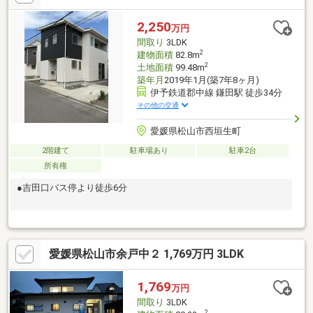
2,250
万円
間取り
3LDK
2
建物面積
82.8m
2
土地面積
99.48m
築年月
2019年1月(築7年8ヶ月)
伊予鉄道郡中線 鎌田駅 徒歩34分
その他の交通
愛媛県松山市西垣生町
2階建て
駐車場あり
駐車2台
所有権
●吉田口バス停より徒歩6分
愛媛県松山市余戸中２ 1,769万円 3LDK
1,769
万円
間取り
3LDK
2