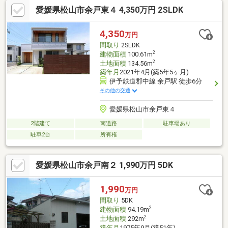
で徒歩約14分たちばな小学校まで徒歩約1分 さくら小学校エリ
愛媛県松山市余戸東４ 4,350万円 2SLDK
アとなりますが、越境通学申請を行うことでたちばな小学校への
通学も可能となります。学校やスーパーが近く、子育てにも嬉し
い立地です(^^)/
4,350
万円
間取り
2SLDK
2
建物面積
100.61m
2
土地面積
134.56m
築年月
2021年4月(築5年5ヶ月)
伊予鉄道郡中線 余戸駅 徒歩6分
その他の交通
愛媛県松山市余戸東４
2階建て
南道路
駐車場あり
駐車2台
所有権
愛媛県松山市余戸南２ 1,990万円 5DK
1,990
万円
間取り
5DK
2
建物面積
94.19m
2
土地面積
292m
築年月
1975年9月(築51年)