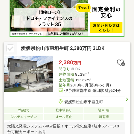
愛媛県松山市東垣生町 2,380万円 3LDK
2,380
万円
間取り
3LDK
2
建物面積
85.29m
2
土地面積
125.62m
築年月
2018年3月(築8年6ヶ月)
伊予鉄道郡中線 鎌田駅 徒歩24分
愛媛県松山市東垣生町
2階建て
駐車場あり
駐車3台
システムキッチン
オール電化
所有権
太陽光発電システム7.4Kw搭載！オール電化住宅♪駐車スペース3
台可能カーポートあり