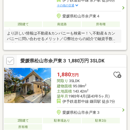
伊予鉄道郡中線 余戸駅 徒歩6分
その他の交通
愛媛県松山市余戸東４
2階建て
南道路
所有権
より詳しい情報は不動産&カンパニーも検索ー！＼不動産＆カン
パニーに問い合わせるメリット／◎弊社からの紹介で融資手数料
が半額になる銀行有！◎簡易ホームインスペクションします！◎
追加工事の提案と価格に自信があります！◎金額的に最小限で済
む買い方教えます！◎他社掲載の物件も含んでご案内ツアー可
愛媛県松山市余戸東３ 1,880万円 3SLDK
能！物件を比較できます！◎楽しい！ってよく言われます(^^)/弊
社のHPにも書ききれない情報公開しておりますので、詳しくはそ
ちらもご覧ください
1,880
万円
間取り
3SLDK
2
建物面積
95.08m
2
土地面積
143.42m
築年月
1983年4月(築43年5ヶ月)
伊予鉄道郡中線 鎌田駅 徒歩7分
愛媛県松山市余戸東３
2階建て
駐車場あり
駐車2台
所有権