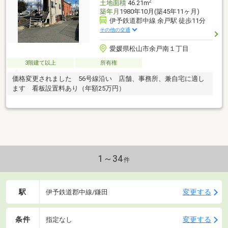
2
土地面積
46.21m
築年月
1980年10月(築45年11ヶ月)
伊予鉄道郡中線 余戸駅 徒歩11分
その他の交通
愛媛県松山市余戸南１丁目
3階建て以上
所有権
価格変更されました 56号線沿い 店舗、事務所、兼自宅に適し
ます 看板設置料あり（年額25万円）
1～34
件
駅
変更する
伊予鉄道郡中線/鎌田
条件
変更する
指定なし