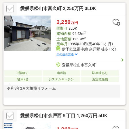
す。上階には居住スペースがあり、生活と仕事を同じ建物で考え
愛媛県松山市富久町 2,250万円 3LDK
ることも可能。上層階からは周囲の景色が広がり、開放感のある
眺望も楽しめます。 ■看板収入１５万円／年■市街化調整区域内の
線引き後宅地の為、再建築不可【再建築時：開発許可必要】■本
2,250
万円
物件は新築時に開発許可未取得です。■１階倉庫部分（以前駐車
間取り
3LDK
スペース）は売主様にて改装■国道５６号線との間に水路有
2
建物面積
94.42m
2
土地面積
125.7m
築年月
1985年10月(築40年11ヶ月)
伊予鉄道郡中線 余戸駅 徒歩15分
その他の交通
愛媛県松山市富久町
2階建て
南道路
駐車場あり
駐車2台
システムキッチン
浴室乾燥機
令和8年2月大規模リフォーム
愛媛県松山市余戸西６丁目 1,260万円 5DK