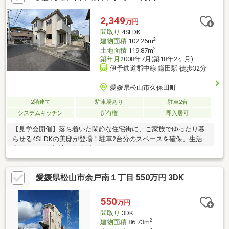
2,349
万円
間取り
4SLDK
2
建物面積
102.26m
2
土地面積
119.87m
築年月
2008年7月(築18年2ヶ月)
伊予鉄道郡中線 鎌田駅 徒歩32分
愛媛県松山市久保田町
2階建て
駐車場あり
駐車2台
システムキッチン
所有権
即入居可
【見学会開催】落ち着いた閑静な住宅街に、ご家族でゆったり暮
らせる4SLDKの美邸が登場！駐車2台分のスペースを確保。生活
利便もよく、快適な新生活を始められます。
愛媛県松山市余戸南１丁目 550万円 3DK
550
万円
間取り
3DK
2
建物面積
86.73m