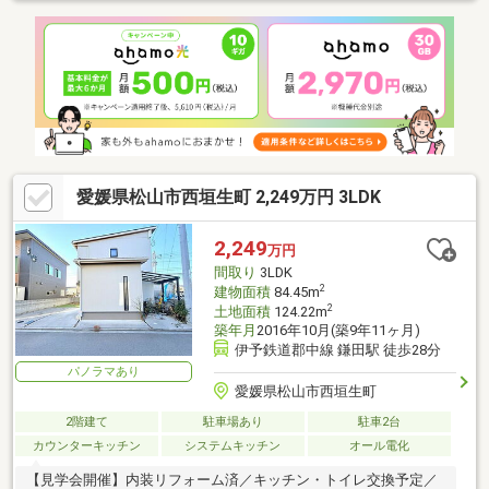
愛媛県松山市西垣生町 2,249万円 3LDK
2,249
万円
間取り
3LDK
2
建物面積
84.45m
2
土地面積
124.22m
築年月
2016年10月(築9年11ヶ月)
伊予鉄道郡中線 鎌田駅 徒歩28分
パノラマあり
愛媛県松山市西垣生町
2階建て
駐車場あり
駐車2台
カウンターキッチン
システムキッチン
オール電化
【見学会開催】内装リフォーム済／キッチン・トイレ交換予定／