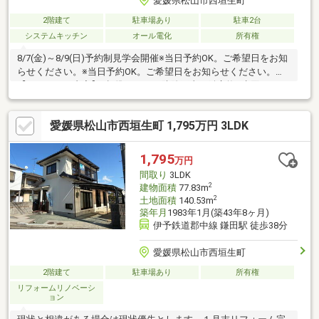
愛媛県松山市西垣生町
2階建て
駐車場あり
駐車2台
システムキッチン
オール電化
所有権
8/7(金)～8/9(日)予約制見学会開催※当日予約OK。ご希望日をお知
らせください。※当日予約OK。ご希望日をお知らせください。
【リフォーム内容】●標準シロアリ防除工事、鍵交換●水回りシス
テムキッチン交換、トイレ交換●内装クロス張替え【おすすめポ
イント】・本物件は条件により住宅ローン減税が適用されま
愛媛県松山市西垣生町 1,795万円 3LDK
す。・シロアリ防除工事施工後5年間保証・お客様に合わせたロー
ンの組み方や金融機関をご提案。住宅ローンが初めての方でもお
気軽にご相談ください【周辺施設】・垣生小学校約350ｍ（徒歩5
1,795
万円
分）・垣生中学校約600ｍ（徒歩8分）
間取り
3LDK
2
建物面積
77.83m
2
土地面積
140.53m
築年月
1983年1月(築43年8ヶ月)
伊予鉄道郡中線 鎌田駅 徒歩38分
愛媛県松山市西垣生町
2階建て
駐車場あり
所有権
リフォームリノベーシ
ョン