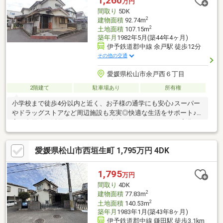
1,260
万円
間取り
5DK
2
建物面積
92.74m
2
土地面積
107.15m
築年月
1982年5月(築44年4ヶ月)
伊予鉄道郡中線 余戸駅 徒歩12分
その他の交通
愛媛県松山市余戸西６丁目
2階建て
駐車場あり
所有権
小学校まで徒歩4分以内と近く、お子様の通学にも安心♪スーパー
やドラッグストアなど周辺施設も充実◎快適な生活をサポート♪和
室は多用途に活用できるため、将来的なライフスタイルの変化に
も柔軟に対応できる♪
愛媛県松山市西垣生町 1,795万円 4DK
1,795
万円
間取り
4DK
2
建物面積
77.83m
2
土地面積
140.53m
築年月
1983年1月(築43年8ヶ月)
伊予鉄道郡中線 鎌田駅 徒歩3.1km