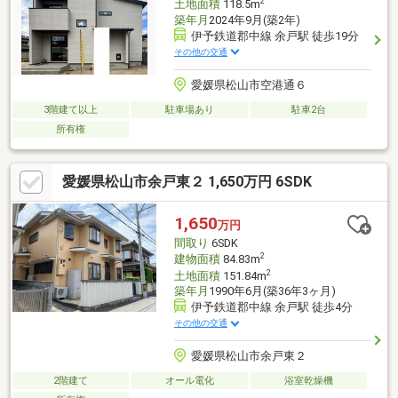
2
土地面積
118.5m
築年月
2024年9月(築2年)
伊予鉄道郡中線 余戸駅 徒歩19分
その他の交通
愛媛県松山市空港通６
3階建て以上
駐車場あり
駐車2台
所有権
愛媛県松山市余戸東２ 1,650万円 6SDK
1,650
万円
間取り
6SDK
2
建物面積
84.83m
2
土地面積
151.84m
築年月
1990年6月(築36年3ヶ月)
伊予鉄道郡中線 余戸駅 徒歩4分
その他の交通
愛媛県松山市余戸東２
2階建て
オール電化
浴室乾燥機