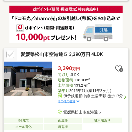
愛媛県松山市空港通５ 3,390万円 4LDK
3,390
万円
間取り
4LDK
2
建物面積
116.18m
2
土地面積
131.27m
築年月
2015年7月(築11年2ヶ月)
伊予鉄道郡中線 土居田駅 徒歩17分
その他の交通
愛媛県松山市空港通５
2階建て
南道路
駐車場あり
オール電化
所有権