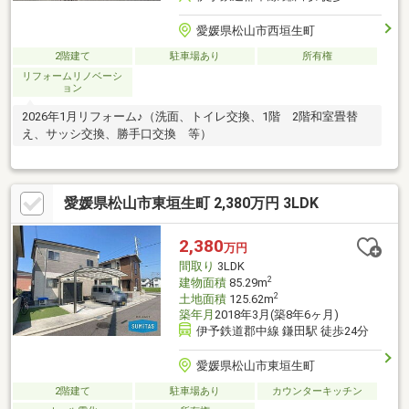
愛媛県松山市西垣生町
2階建て
駐車場あり
所有権
リフォームリノベーシ
ョン
2026年1月リフォーム♪（洗面、トイレ交換、1階 2階和室畳替
え、サッシ交換、勝手口交換 等）
愛媛県松山市東垣生町 2,380万円 3LDK
2,380
万円
間取り
3LDK
2
建物面積
85.29m
2
土地面積
125.62m
築年月
2018年3月(築8年6ヶ月)
伊予鉄道郡中線 鎌田駅 徒歩24分
愛媛県松山市東垣生町
2階建て
駐車場あり
カウンターキッチン