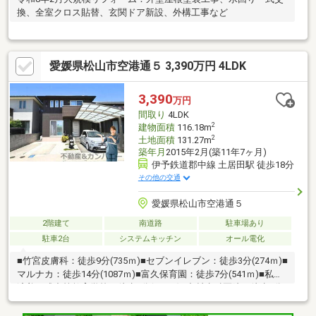
換、全室クロス貼替、玄関ドア新設、外構工事など
愛媛県松山市空港通５ 3,390万円 4LDK
3,390
万円
間取り
4LDK
2
建物面積
116.18m
2
土地面積
131.27m
築年月
2015年2月(築11年7ヶ月)
伊予鉄道郡中線 土居田駅 徒歩18分
その他の交通
愛媛県松山市空港通５
2階建て
南道路
駐車場あり
駐車2台
システムキッチン
オール電化
■竹宮皮膚科：徒歩9分(735ｍ)■セブンイレブン：徒歩3分(274ｍ)■
マルナカ：徒歩14分(1087ｍ)■富久保育園：徒歩7分(541ｍ)■私立
済美平成中等教育学校：徒歩3分(253ｍ)■中村歯科医院：徒歩6分
(489ｍ)■こうの耳鼻咽喉科：徒歩8分(614ｍ)■レディ：徒歩12分
(929ｍ)■松山市立たちばな小学校：徒歩6分(448ｍ)