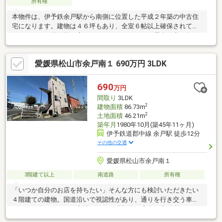
所有権
本物件は、伊予鉄余戸駅から南側に位置した平成２年築の中古住
宅になります。建物は４６坪もあり、全室６帖以上確保されてい
て、トイレや洗面等も広々としています。それと電化住宅の為、
毎月の電気料金を抑えることができます。周辺にはスーパー、コ
ンビニ、銀行、郵便局等の商業施設が充実しており、バスや駅ま
愛媛県松山市余戸南１ 690万円 3LDK
で徒歩５分圏内の為、通勤通学にも便利です。尚、物件敷地内に
は駐車場がない為、近隣にて確保する必要がありますが、お車を
保有していなくても日常のお買い物は徒歩や自転車でできます
690
万円
し、移動手段は電車やバスで対応可能な立地です。現在空家にな
間取り
3LDK
っていますので、内見をご希望される場合は、お気軽にお問い合
2
建物面積
86.73m
わせ下
2
土地面積
46.21m
築年月
1980年10月(築45年11ヶ月)
伊予鉄道郡中線 余戸駅 徒歩12分
その他の交通
愛媛県松山市余戸南１
3階建て以上
南道路
所有権
「いつか自分のお店を持ちたい」そんな方にも検討いただきたい
４階建ての建物。国道沿いで視認性があり、通りを行き交う車か
らも目に留まりやすい立地です。２階部分は店舗や事務所として
使いやすい空間で小規模ショップやサロンなどにも向いていま