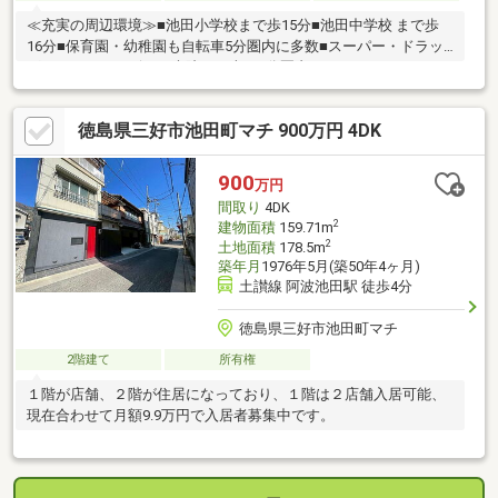
≪充実の周辺環境≫■池田小学校まで歩15分■池田中学校 まで歩
16分■保育園・幼稚園も自転車5分圏内に多数■スーパー・ドラッ
グストア・コンビニ・病院まで車で5分圏内
徳島県三好市池田町マチ 900万円 4DK
900
万円
間取り
4DK
2
建物面積
159.71m
2
土地面積
178.5m
築年月
1976年5月(築50年4ヶ月)
土讃線 阿波池田駅 徒歩4分
徳島県三好市池田町マチ
2階建て
所有権
１階が店舗、２階が住居になっており、１階は２店舗入居可能、
現在合わせて月額9.9万円で入居者募集中です。