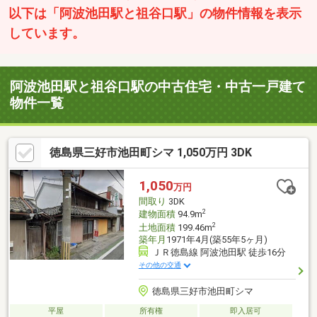
以下は「阿波池田駅と祖谷口駅」の物件情報を表示
しています。
阿波池田駅と祖谷口駅の中古住宅・中古一戸建て
物件一覧
徳島県三好市池田町シマ 1,050万円 3DK
1,050
万円
間取り
3DK
2
建物面積
94.9m
2
土地面積
199.46m
築年月
1971年4月(築55年5ヶ月)
ＪＲ徳島線 阿波池田駅 徒歩16分
その他の交通
徳島県三好市池田町シマ
平屋
所有権
即入居可