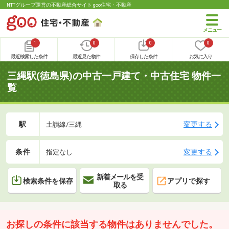
NTTグループ運営の不動産総合サイト goo住宅・不動産
1
0
0
0
最近検索した条件
最近見た物件
保存した条件
お気に入り
三縄駅(徳島県)の中古一戸建て・中古住宅 物件一
覧
駅
変更する
土讃線/三縄
条件
変更する
指定なし
新着メールを受
検索条件を保存
アプリで探す
取る
お探しの条件に該当する物件はありませんでした。