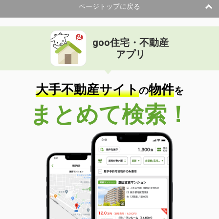
ページトップに戻る
goo住宅・不動産
アプリ
大手不動産サイト
物件
の
を
まとめて検索！