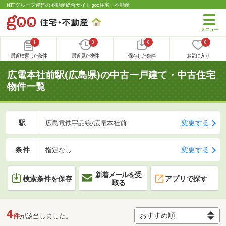
NTTグループ運営の不動産総合サイト goo住宅・不動産
1
0
0
0
最近検索した条件
最近見た物件
保存した条件
お気に入り
広電本社前駅(広島県)の中古一戸建て・中古住宅
物件一覧
駅
変更する
広島電鉄宇品線/広電本社前
条件
変更する
指定なし
新着メールを受
検索条件を保存
アプリで探す
取る
4
件
が該当しました。