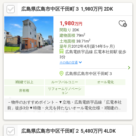
広島県広島市中区千田町３ 1,980万円 2DK
1,980
万円
間取り
2DK
2
建物面積
79m
2
土地面積
38.71m
築年月
2012年4月(築14年5ヶ月)
広島電鉄宇品線 広電本社前駅 徒歩
3分
その他の交通
広島県広島市中区千田町３
3階建て以上
ルーフバルコニー
オール電化
リフォームリノベーシ
所有権
ョン
－物件のおすすめポイント－▼立地・広島電鉄宇品線「広電本社
前」徒歩3分▼特徴・火元を持たないオール電化仕様・3階建の住
まい、各階に1部屋ずつ居室を配置・全居室2面からの採光を確
保・キッチンと洗面室が近く、家事効率に配慮・2階廊下にミニキ
ッチン有・各洋室・各階廊下に収納スペースを設置・1階・2階に
広島県広島市中区千田町２ 5,480万円 4LDK
トイレ有▼2026年6月室内リフォーム内容【張替】全室クロス、