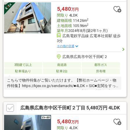
フロアタイル上張り(各居室)▼周辺環境・マックスバリュ千田店
徒歩3分(約210m)■ ご希望の住まい探しをお手伝いします
5,480
万円
━━━━━・・・物件の詳細・ご相談はお気軽にお問い合わせく
間取り
4LDK
ださい。
2
建物面積
114.26m
2
土地面積
105.96m
築年月
2024年8月(築2年1ヶ月)
広島電鉄宇品線 広電本社前駅 徒歩
3分
その他の交通
広島県広島市中区千田町２
3階建て以上
南道路
都市ガス
駐車場あり
駐車2台
所有権
こちらで物件特集がご覧いただけます。【弊社ホームページ・物
件特集】https://kjex.co.jp/sendamachi/■4LDK＋SIC■玄関をすっ
きり保てるシューズインクローゼット付き■家族との対話が広が
る対面キッチン■ガス衣類乾燥機「乾太くん」付き■駐車場2台可
能（車種による）■フラット35S金利Aプラン対応
広島県広島市中区千田町２丁目 5,480万円 4LDK
5,480
万円
間取り
4LDK