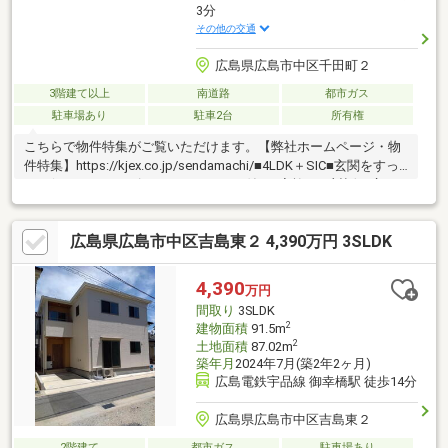
3分
その他の交通
広島県広島市中区千田町２
3階建て以上
南道路
都市ガス
駐車場あり
駐車2台
所有権
こちらで物件特集がご覧いただけます。【弊社ホームページ・物
件特集】https://kjex.co.jp/sendamachi/■4LDK＋SIC■玄関をすっ
きり保てるシューズインクローゼット付き■家族との対話が広が
る対面キッチン■ガス衣類乾燥機「乾太くん」付き■駐車場2台可
能（車種による）■フラット35S金利Aプラン対応
広島県広島市中区吉島東２ 4,390万円 3SLDK
4,390
万円
間取り
3SLDK
2
建物面積
91.5m
2
土地面積
87.02m
築年月
2024年7月(築2年2ヶ月)
広島電鉄宇品線 御幸橋駅 徒歩14分
広島県広島市中区吉島東２
2階建て
都市ガス
駐車場あり