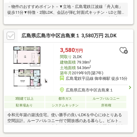
－物件のおすすめポイント－▼立地・広島電鉄江波線「舟入南」
徒歩11分▼特徴・2階LDK、会話が弾む対面式キッチン・LDと階
段の間にカウンター付のワークスペース有・キッチン・洗面室・
浴室を直線上に配置、家事効率良好・和室がLDに隣接、お子様の
遊び場としても活用可能・WICなど、各洋室・和室に収納を設
広島県広島市中区吉島東１ 3,580万円 2LDK
置・1日の疲れを癒す浴室は1620サイズ・駐車場有(車種による)▼
周辺環境・広島市立吉島小学校 徒歩1分(約50m)・フレスタ吉島店
徒歩2分(約110m)■ ご希望の住まい探しをお手伝いします
3,580
万円
━━━━━・・・物件の詳細・ご相談はお気軽にお問い合わせく
間取り
2LDK
ださい。
2
建物面積
79.38m
2
土地面積
54.36m
築年月
2019年9月(築7年)
広島電鉄宇品線 御幸橋駅 徒歩15分
広島県広島市中区吉島東１
3階建て以上
都市ガス
ルーフバルコニー
駐車場あり
システムキッチン
所有権
令和元年築の築浅住宅。使い勝手の良いLDKを中心にゆとりある
空間設計。ルーフバルコニー付で開放感のある暮らし。ビルトイ
ンガレージ付で雨の日も安心。小学校・スーパー徒歩圏内で生活
利便良好。全室照明器具＋エアコン2台付き