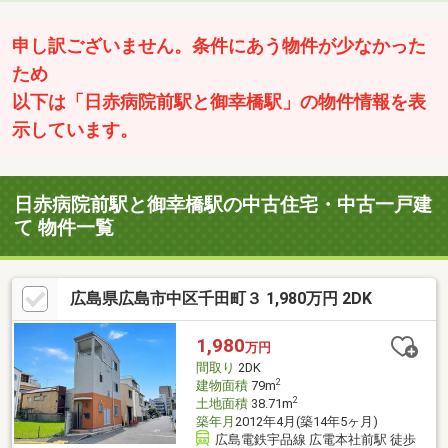
申し訳ございません。条件にあう物件が少なかった
ため
以下は「日赤病院前駅と御幸橋駅」の物件情報を表
示しています。
日赤病院前駅と御幸橋駅の中古住宅・中古一戸建
て 物件一覧
広島県広島市中区千田町３ 1,980万円 2DK
1,980
万円
間取り
2DK
2
建物面積
79m
2
土地面積
38.71m
築年月
2012年4月(築14年5ヶ月)
広島電鉄宇品線 広電本社前駅 徒歩