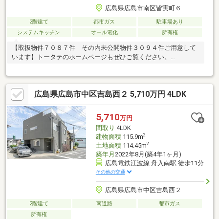
広島県広島市南区皆実町６
2階建て
都市ガス
駐車場あり
システムキッチン
オール電化
所有権
【取扱物件７０８７件 その内未公開物件３０９４件ご用意して
います】トータテのホームページもぜひご覧ください。
https://jyuhan.totate.co.jp/
広島県広島市中区吉島西２ 5,710万円 4LDK
5,710
万円
間取り
4LDK
2
建物面積
115.9m
2
土地面積
114.45m
築年月
2022年8月(築4年1ヶ月)
広島電鉄江波線 舟入南駅 徒歩11分
その他の交通
広島県広島市中区吉島西２
2階建て
南道路
都市ガス
所有権