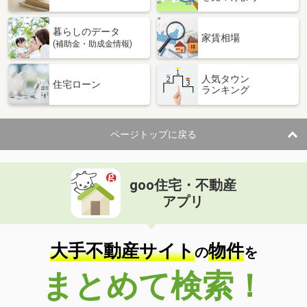
暮らしのデータ
家賃相場
(補助金・助成金情報)
人気タウン
住宅ローン
ランキング
ページトップに戻る
goo住宅・不動産
アプリ
大手不動産サイト
物件
の
を
まとめて検索！