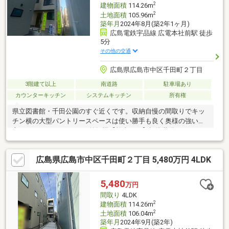
2
建物面積
114.26m
2
土地面積
105.96m
築年月
2024年8月(築2年1ヶ月)
広島電鉄宇品線 広電本社前駅 徒歩
5分
その他の交通
広島県広島市中区千田町２丁目
3階建て以上
南道路
駐車場あり
カウンターキッチン
システムキッチン
所有権
県立図書館・千田公園のすぐ近くです。収納自慢の間取りでキッ
チン横の大型パントリースペースは使い勝手も良く奥様の強い味
方になりそうですね♪ガス乾燥機【乾太くん】標準装備
広島県広島市中区千田町２丁目 5,480万円 4LDK
5,480
万円
間取り
4LDK
2
建物面積
114.26m
2
土地面積
106.04m
築年月
2024年9月(築2年)