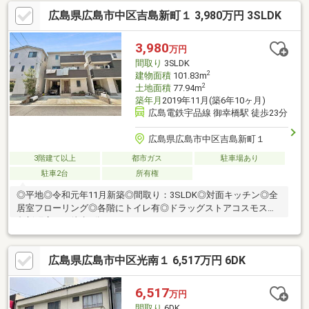
広島県広島市中区吉島新町１ 3,980万円 3SLDK
3,980
万円
間取り
3SLDK
2
建物面積
101.83m
2
土地面積
77.94m
築年月
2019年11月(築6年10ヶ月)
広島電鉄宇品線 御幸橋駅 徒歩23分
広島県広島市中区吉島新町１
3階建て以上
都市ガス
駐車場あり
駐車2台
所有権
◎平地◎令和元年11月新築◎間取り：3SLDK◎対面キッチン◎全
居室フローリング◎各階にトイレ有◎ドラッグストアコスモス吉
島新町店まで徒歩3分
広島県広島市中区光南１ 6,517万円 6DK
6,517
万円
間取り
6DK