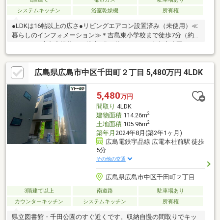
システムキッチン
浴室乾燥機
所有権
●LDKは16帖以上の広さ●リビングエアコン設置済み（未使用）≪
暮らしのインフォメーション≫＊吉島東小学校まで徒歩7分（約
550ｍ）＊吉島中学校まで徒歩4分（約250ｍ）＊吉島東公園まで
徒歩1分（約50ｍ）＊ファミリーマート吉島西2丁目店まで徒歩7
分（約520ｍ）＊ウォンツ吉島店まで徒歩8分（約580ｍ）＊フレ
広島県広島市中区千田町２丁目 5,480万円 4LDK
スタ吉島店まで徒歩10分（約730ｍ）
5,480
万円
間取り
4LDK
2
建物面積
114.26m
2
土地面積
105.96m
築年月
2024年8月(築2年1ヶ月)
広島電鉄宇品線 広電本社前駅 徒歩
5分
その他の交通
広島県広島市中区千田町２丁目
3階建て以上
南道路
駐車場あり
カウンターキッチン
システムキッチン
所有権
県立図書館・千田公園のすぐ近くです。収納自慢の間取りでキッ