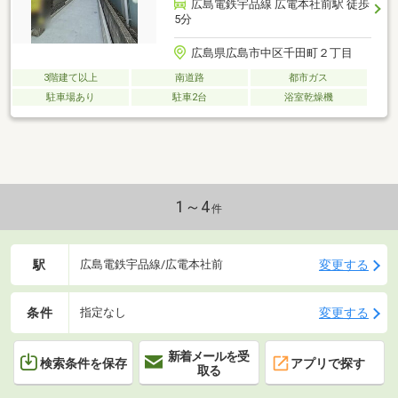
広島電鉄宇品線 広電本社前駅 徒歩
5分
広島県広島市中区千田町２丁目
3階建て以上
南道路
都市ガス
駐車場あり
駐車2台
浴室乾燥機
1～4
件
駅
変更する
広島電鉄宇品線/広電本社前
条件
変更する
指定なし
新着メールを受
検索条件を保存
アプリで探す
取る