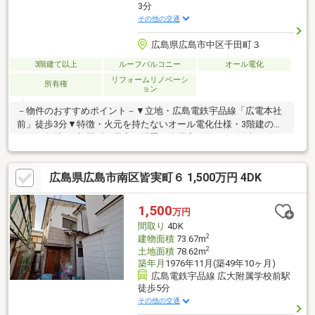
3分
その他の交通
広島県広島市中区千田町３
3階建て以上
ルーフバルコニー
オール電化
リフォームリノベーシ
所有権
ョン
－物件のおすすめポイント－▼立地・広島電鉄宇品線「広電本社
前」徒歩3分▼特徴・火元を持たないオール電化仕様・3階建の住
まい、各階に1部屋ずつ居室を配置・全居室2面からの採光を確
保・キッチンと洗面室が近く、家事効率に配慮・2階廊下にミニキ
ッチン有・各洋室・各階廊下に収納スペースを設置・1階・2階に
広島県広島市南区皆実町６ 1,500万円 4DK
トイレ有▼2026年6月室内リフォーム内容【張替】全室クロス、
フロアタイル上張り(各居室)▼周辺環境・マックスバリュ千田店
徒歩3分(約210m)■ ご希望の住まい探しをお手伝いします
1,500
万円
━━━━━・・・物件の詳細・ご相談はお気軽にお問い合わせく
間取り
4DK
ださい。
2
建物面積
73.67m
2
土地面積
78.62m
築年月
1976年11月(築49年10ヶ月)
広島電鉄宇品線 広大附属学校前駅
徒歩5分
その他の交通