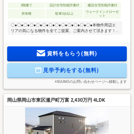
2階建て
設計住宅性能評価付
建設住宅性能評価付
ウォークインクローゼ
所有権
駐車2台以上
ット
〇●〇●〇●〇●〇●〇●〇●〇●〇●〇●〇●〇●〇●本物件周辺エ
リアの気になる物件を全てご提案、ご案内させて頂きます！
店頭来店で最新の物件情報を知りたい！まとめて物件見学が
できる見学ツアーは【その場確定！ 見学予約する（無料）
からご予約下さい】〇●〇●〇●〇●〇●〇●〇●〇●〇●〇●〇●〇
資料をもらう(無料)
●〇●●長期優良住宅認定・ZEH水準●耐震性・耐久性・断熱
性・省エネ性など 重要な主要6項目に対し、最高等級を取得
●“地震に強い家”全棟採用のオリジナル工法「I.D.S工法」●安
見学予約をする(無料)
心の地盤保障20年間●デザイン性と使いやすさのある水廻り設
計●1邸1邸こだわった外構デザイン
※SUUMOのお問い合わせページへ移動します
岡山県岡山市東区瀬戸町万富 2,430万円 4LDK