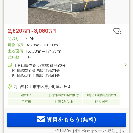
2,820
3,080
万円～
万円
間取り
4LDK
建物面積
2
2
97.29m
～103.09m
土地面積
2
2
153.73m
～174.73m
総戸数
3戸
ＪＲ山陽本線 万富駅 徒歩80分
ＪＲ山陽本線 瀬戸駅 徒歩21分
ＪＲ山陽本線 上道駅 徒歩61分
岡山県岡山市東区瀬戸町旭ヶ丘４
2階建て
設計住宅性能評価付
建設住宅性能評価付
所有権
駐車2台以上
即入居可
資料をもらう(無料)
※SUUMOのお問い合わせページへ移動します