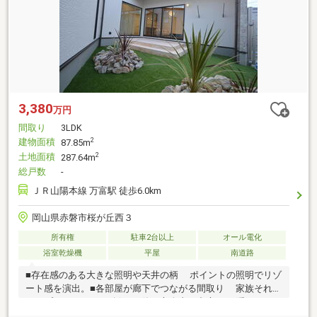
3,380
万円
間取り
3LDK
建物面積
2
87.85m
土地面積
2
287.64m
総戸数
-
ＪＲ山陽本線 万富駅 徒歩6.0km
岡山県赤磐市桜が丘西３
所有権
駐車2台以上
オール電化
浴室乾燥機
平屋
南道路
■存在感のある大きな照明や天井の柄 ポイントの照明でリゾ
ート感を演出。■各部屋が廊下でつながる間取り 家族それぞ
れのプライバシーを確保。■使い方自由な中庭 目隠しフェン
スで周囲を気にせず使える中庭。■こども園や小学校が徒歩圏