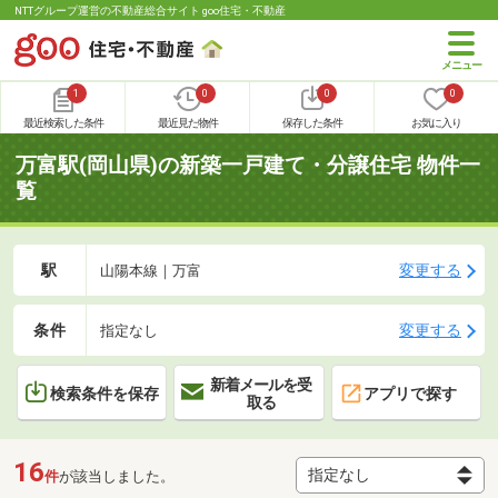
NTTグループ運営の不動産総合サイト goo住宅・不動産
1
0
0
0
最近検索した条件
最近見た物件
保存した条件
お気に入り
万富駅(岡山県)の新築一戸建て・分譲住宅 物件一
覧
駅
変更する
山陽本線｜万富
条件
変更する
指定なし
新着メールを受
検索条件を保存
アプリで探す
取る
16
件
が該当しました。