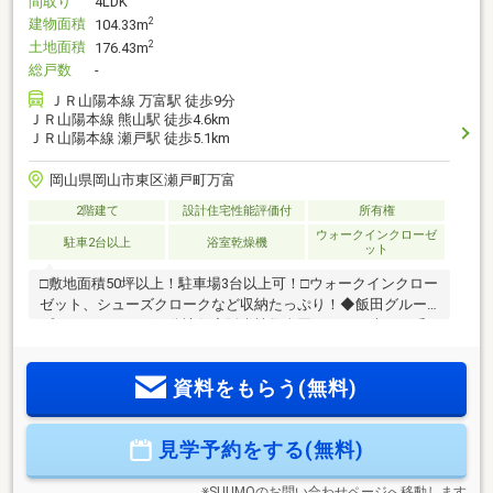
間取り
4LDK
建物面積
2
104.33m
土地面積
2
176.43m
総戸数
-
ＪＲ山陽本線 万富駅 徒歩9分
ＪＲ山陽本線 熊山駅 徒歩4.6km
ＪＲ山陽本線 瀬戸駅 徒歩5.1km
岡山県岡山市東区瀬戸町万富
2階建て
設計住宅性能評価付
所有権
ウォークインクローゼ
駐車2台以上
浴室乾燥機
ット
□敷地面積50坪以上！駐車場3台以上可！□ウォークインクロー
ゼット、シューズクロークなど収納たっぷり！◆飯田グルー
プホールディングス分譲住宅販売棟数全国No.1！日本で一番
選ばれている分譲住宅メーカーです。◆保証・アフターサー
ビス6ヶ月目と2年目の無料定期点検！5年目と10年目の無料診
資料をもらう(無料)
断！延長制度により最長35年の長期保証も可！◆IDS工法⇒ス
ケルトンインフィル住宅にも対応！家族構成や環境の変化に
よりあらかじめリフォームしやすいように設計されていま
見学予約をする(無料)
す。◆住宅性能評価書耐震を含む6項目にて最高等級を取得！
※SUUMOのお問い合わせページへ移動します