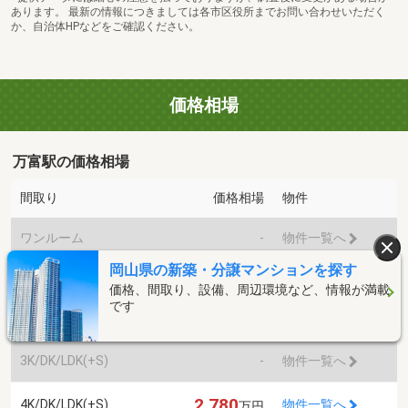
あります。 最新の情報につきましては各市区役所までお問い合わせいただく
か、自治体HPなどをご確認ください。
価格相場
万富駅の価格相場
間取り
価格相場
物件
ワンルーム
-
物件一覧へ
岡山県の新築・分譲マンションを探す
1K/DK/LDK(+S)
-
物件一覧へ
価格、間取り、設備、周辺環境など、情報が満載
です
2K/DK/LDK(+S)
-
物件一覧へ
3K/DK/LDK(+S)
-
物件一覧へ
2,780
4K/DK/LDK(+S)
物件一覧へ
万円