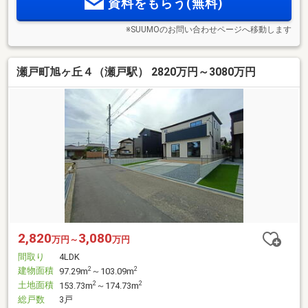
資料をもらう(無料)
※SUUMOのお問い合わせページへ移動します
瀬戸町旭ヶ丘４（瀬戸駅） 2820万円～3080万円
2,820
3,080
万円～
万円
間取り
4LDK
建物面積
2
2
97.29m
～103.09m
土地面積
2
2
153.73m
～174.73m
総戸数
3戸