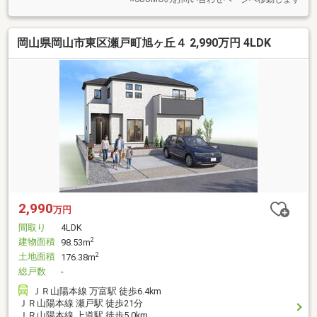
岡山県岡山市東区瀬戸町旭ヶ丘４ 2,990万円 4LDK
2,990
万円
間取り
4LDK
建物面積
2
98.53m
土地面積
2
176.38m
総戸数
-
ＪＲ山陽本線 万富駅 徒歩6.4km
ＪＲ山陽本線 瀬戸駅 徒歩21分
ＪＲ山陽本線 上道駅 徒歩5.0km