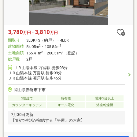
3,780
3,810
万円・
万円
間取り
3LDK+S（納戸）・4LDK
建物面積
2
2
84.05m
・105.84m
土地面積
2
2
155.41m
・200.51m
（登記）
総戸数
2戸
ＪＲ山陽本線 万富駅 徒歩98分
ＪＲ山陽本線 万富駅 徒歩98分
ＪＲ山陽本線 瀬戸駅 徒歩45分
岡山県赤磐市下市
2階建て
所有権
駐車2台以上
カウンターキッチン
オール電化
浴室乾燥機
7月30日更新
【1階で生活が完結する『平屋』のお家】