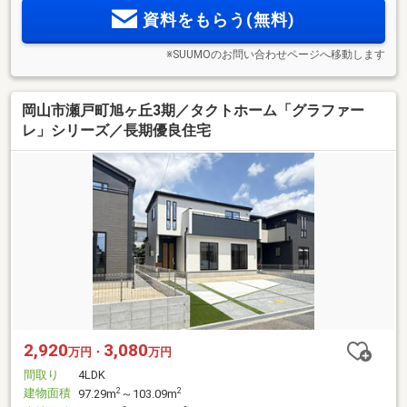
資料をもらう(無料)
※SUUMOのお問い合わせページへ移動します
岡山市瀬戸町旭ヶ丘3期／タクトホーム「グラファー
レ」シリーズ／長期優良住宅
2,920
3,080
万円・
万円
間取り
4LDK
建物面積
2
2
97.29m
～103.09m