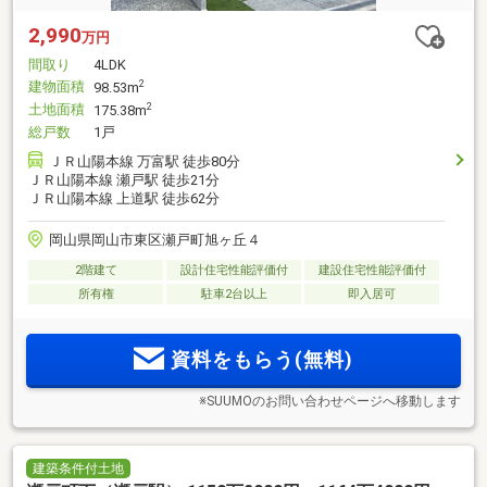
2,990
万円
間取り
4LDK
建物面積
2
98.53m
土地面積
2
175.38m
総戸数
1戸
ＪＲ山陽本線 万富駅 徒歩80分
ＪＲ山陽本線 瀬戸駅 徒歩21分
ＪＲ山陽本線 上道駅 徒歩62分
岡山県岡山市東区瀬戸町旭ヶ丘４
2階建て
設計住宅性能評価付
建設住宅性能評価付
所有権
駐車2台以上
即入居可
資料をもらう(無料)
※SUUMOのお問い合わせページへ移動します
建築条件付土地