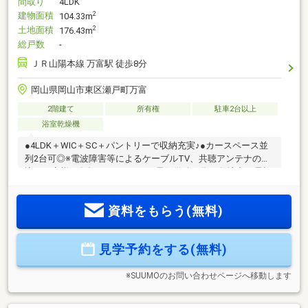
間取り
4LDK
建物面積
2
104.33m
土地面積
2
176.43m
総戸数
-
ＪＲ山陽本線 万富駅 徒歩8分
岡山県岡山市東区瀬戸町万富
2階建て
所有権
駐車2台以上
浴室乾燥機
●4LDK＋WIC＋SC＋パントリーで収納充実♪●カースペース並
列2台可◎※電波障害等によるケーブルTV、共聴アンテナの申
込はお客様の負担となります。※電気供給の為、敷地内に電柱
及び支線が入る場合があります。※当社指定の司法書士・土地
家屋調査士を利用して頂きます。※図面と現況に相違がある場
資料をもらう(無料)
合は現況を優先とします。※TVアンテナ、照明器具、カーテン
レール、面格子は付きません。※網戸一式別途165、000円(税
込) ※表題登記別途93、500円(税込) ※フラット35ご利用の場合
見学予約をする(無料)
における各証明書取得代金が別途必要になります。 ※景観法、
宅地造成工事規制区域、法22条区域、絶…
※SUUMOのお問い合わせページへ移動します