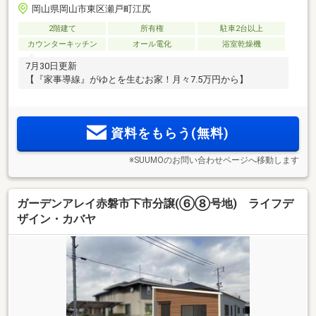
岡山県岡山市東区瀬戸町江尻
2階建て
所有権
駐車2台以上
カウンターキッチン
オール電化
浴室乾燥機
7月30日更新
【『家事導線』がゆとを生むお家！月々7.5万円から】
資料をもらう(無料)
※SUUMOのお問い合わせページへ移動します
ガーデンアレイ赤磐市下市分譲(⑥⑧号地) ライフデ
ザイン・カバヤ