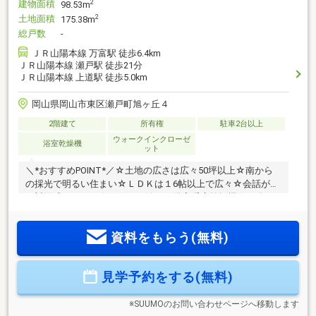
建物面積
2
98.53m
土地面積
2
175.38m
総戸数
-
ＪＲ山陽本線 万富駅 徒歩6.4km
ＪＲ山陽本線 瀬戸駅 徒歩21分
ＪＲ山陽本線 上道駅 徒歩5.0km
岡山県岡山市東区瀬戸町旭ヶ丘４
2階建て
所有権
駐車2台以上
ウォークインクローゼ
浴室乾燥機
ット
＼*おすすめPOINT*／☆土地の広さは広々50坪以上☆南から
の採光で明るい住まい☆ＬＤＫは１6帖以上で広々☆会話が弾
む対面式キッチン☆雨の日も嬉しい浴室暖房乾燥機☆頭金な
し、他ローン有でも購入可能です＼*周辺環境*／☆ザ・ビッ
グ平島店 徒歩11分☆ザグザグ瀬戸店 徒歩11分☆江西小学
資料をもらう(無料)
校 徒歩7分☆お問合せ方法☆（無料通話）0120-211-702まで
お問い合わせください♪
見学予約をする(無料)
※SUUMOのお問い合わせページへ移動します