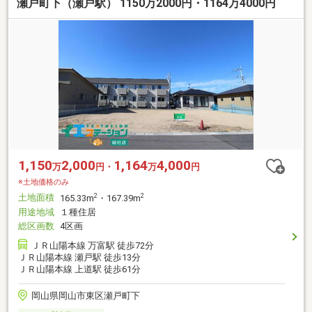
瀬戸町下（瀬戸駅） 1150万2000円・1164万4000円
1,150
2,000
1,164
4,000
万
円・
万
円
※土地価格のみ
土地面積
2
2
165.33m
・167.39m
用途地域
１種住居
総区画数
4区画
ＪＲ山陽本線 万富駅 徒歩72分
ＪＲ山陽本線 瀬戸駅 徒歩13分
ＪＲ山陽本線 上道駅 徒歩61分
岡山県岡山市東区瀬戸町下