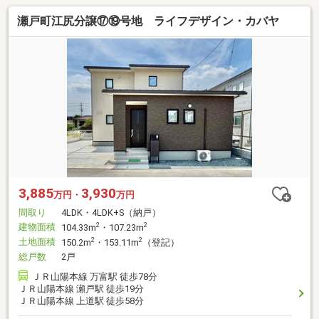
瀬戸町江尻分譲⑰⑲号地 ライフデザイン・カバヤ
3,885
3,930
万円・
万円
間取り
4LDK・4LDK+S（納戸）
建物面積
2
2
104.33m
・107.23m
土地面積
2
2
150.2m
・153.11m
（登記）
総戸数
2戸
ＪＲ山陽本線 万富駅 徒歩78分
ＪＲ山陽本線 瀬戸駅 徒歩19分
ＪＲ山陽本線 上道駅 徒歩58分