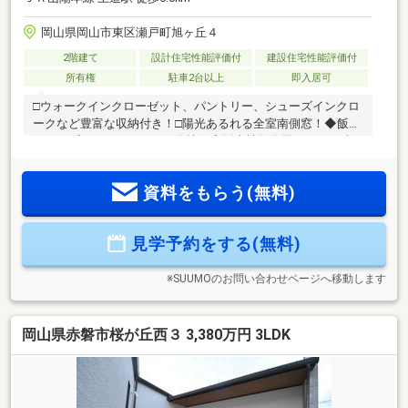
岡山県岡山市東区瀬戸町旭ヶ丘４
2階建て
設計住宅性能評価付
建設住宅性能評価付
所有権
駐車2台以上
即入居可
□ウォークインクローゼット、パントリー、シューズインクロ
ークなど豊富な収納付き！□陽光あるれる全室南側窓！◆飯田
グループホールディングス分譲住宅販売棟数全国No.1！日本
で一番選ばれている分譲住宅メーカーです。◆保証・アフタ
ーサービス6ヶ月目と2年目の無料定期点検！5年目と10年目の
資料をもらう(無料)
無料診断！延長制度により最長35年の長期保証も可！◆IDS工
法⇒スケルトンインフィル住宅にも対応！家族構成や環境の変
化によりあらかじめリフォームしやすいように設計されてい
見学予約をする(無料)
ます。◆住宅性能評価書耐震を含む6項目にて最高等級を取
得！
※SUUMOのお問い合わせページへ移動します
岡山県赤磐市桜が丘西３ 3,380万円 3LDK