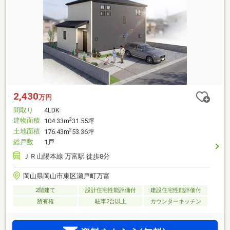
2,430
万円
間取り
4LDK
建物面積
2
104.33m
31.55坪
土地面積
2
176.43m
53.36坪
総戸数
1戸
ＪＲ山陽本線 万富駅 徒歩8分
岡山県岡山市東区瀬戸町万富
2階建て
設計住宅性能評価付
建設住宅性能評価付
所有権
駐車2台以上
カウンターキッチン