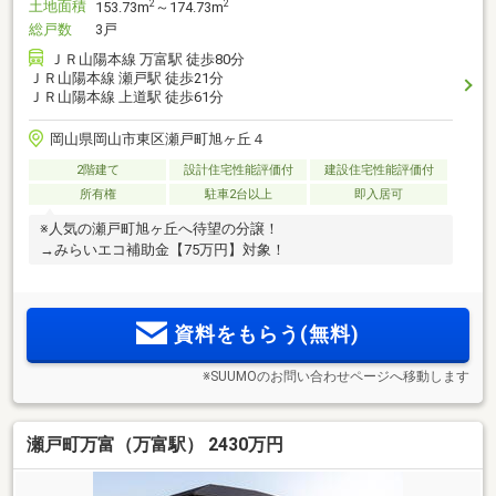
土地面積
2
2
153.73m
～174.73m
総戸数
3戸
ＪＲ山陽本線 万富駅 徒歩80分
ＪＲ山陽本線 瀬戸駅 徒歩21分
ＪＲ山陽本線 上道駅 徒歩61分
岡山県岡山市東区瀬戸町旭ヶ丘４
2階建て
設計住宅性能評価付
建設住宅性能評価付
所有権
駐車2台以上
即入居可
※人気の瀬戸町旭ヶ丘へ待望の分譲！
→みらいエコ補助金【75万円】対象！
資料をもらう(無料)
※SUUMOのお問い合わせページへ移動します
瀬戸町万富（万富駅） 2430万円