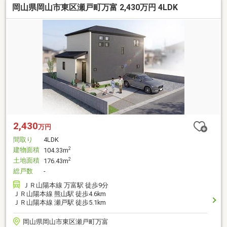
岡山県岡山市東区瀬戸町万富 2,430万円 4LDK
2,430
万円
間取り
4LDK
建物面積
2
104.33m
土地面積
2
176.43m
総戸数
-
ＪＲ山陽本線 万富駅 徒歩9分
ＪＲ山陽本線 熊山駅 徒歩4.6km
ＪＲ山陽本線 瀬戸駅 徒歩5.1km
岡山県岡山市東区瀬戸町万富