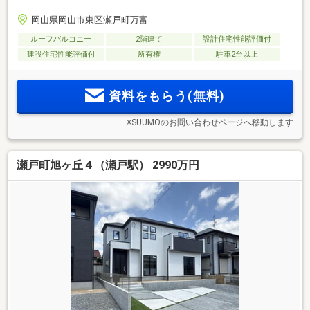
岡山県岡山市東区瀬戸町万富
ルーフバルコニー
2階建て
設計住宅性能評価付
建設住宅性能評価付
所有権
駐車2台以上
資料をもらう(無料)
※SUUMOのお問い合わせページへ移動します
瀬戸町旭ヶ丘４（瀬戸駅） 2990万円