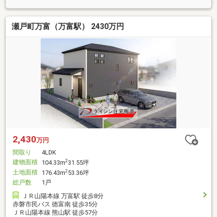
瀬戸町万富（万富駅） 2430万円
2,430
万円
間取り
4LDK
建物面積
2
104.33m
31.55坪
土地面積
2
176.43m
53.36坪
総戸数
1戸
ＪＲ山陽本線 万富駅 徒歩8分
赤磐市民バス 徳富南 徒歩35分
ＪＲ山陽本線 熊山駅 徒歩57分