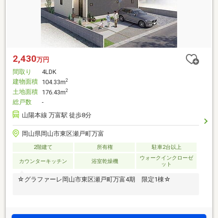
2,430
万円
間取り
4LDK
建物面積
2
104.33m
土地面積
2
176.43m
総戸数
-
山陽本線 万富駅 徒歩8分
岡山県岡山市東区瀬戸町万富
2階建て
所有権
駐車2台以上
ウォークインクローゼ
カウンターキッチン
浴室乾燥機
ット
☆グラファーレ岡山市東区瀬戸町万富4期 限定1棟☆