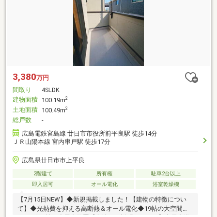
3,380
万円
間取り
4SLDK
建物面積
2
100.19m
土地面積
2
100.49m
総戸数
-
広島電鉄宮島線 廿日市市役所前平良駅 徒歩14分
ＪＲ山陽本線 宮内串戸駅 徒歩17分
広島県廿日市市上平良
2階建て
所有権
駐車2台以上
即入居可
オール電化
浴室乾燥機
【7月15日NEW】◆新規掲載しました！【建物の特徴につい
て】◆光熱費を抑える高断熱＆オール電化◆19帖の大空間