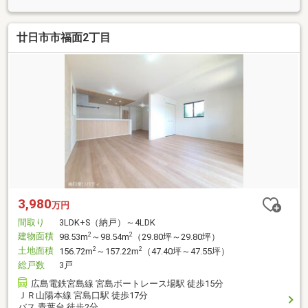
廿日市市福面2丁目
3,980
万円
間取り
3LDK+S（納戸）～4LDK
建物面積
2
2
98.53m
～98.54m
（29.80坪～29.80坪）
土地面積
2
2
156.72m
～157.22m
（47.40坪～47.55坪）
総戸数
3戸
広島電鉄宮島線 宮島ボートレース場駅 徒歩15分
ＪＲ山陽本線 宮島口駅 徒歩17分
バス 青葉台 徒歩2分