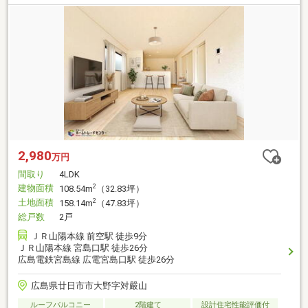
2,980
万円
間取り
4LDK
建物面積
2
108.54m
（32.83坪）
土地面積
2
158.14m
（47.83坪）
総戸数
2戸
ＪＲ山陽本線 前空駅 徒歩9分
ＪＲ山陽本線 宮島口駅 徒歩26分
広島電鉄宮島線 広電宮島口駅 徒歩26分
広島県廿日市市大野字対嚴山
ルーフバルコニー
2階建て
設計住宅性能評価付