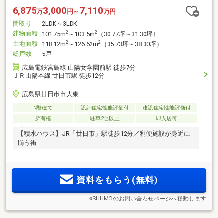
6,875
3,000
7,110
万
円～
万円
間取り
2LDK～3LDK
建物面積
2
2
101.75m
～103.5m
（30.77坪～31.30坪）
土地面積
2
2
118.12m
～126.62m
（35.73坪～38.30坪）
総戸数
5戸
広島電鉄宮島線 山陽女学園前駅 徒歩7分
ＪＲ山陽本線 廿日市駅 徒歩12分
広島県廿日市市大東
2階建て
設計住宅性能評価付
建設住宅性能評価付
所有権
駐車2台以上
即入居可
【積水ハウス】JR「廿日市」駅徒歩12分／利便施設が身近に
揃う街
資料をもらう(無料)
※SUUMOのお問い合わせページへ移動します