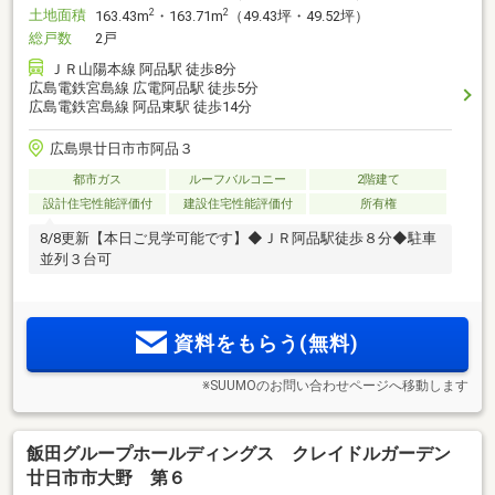
土地面積
2
2
163.43m
・163.71m
（49.43坪・49.52坪）
総戸数
2戸
ＪＲ山陽本線 阿品駅 徒歩8分
広島電鉄宮島線 広電阿品駅 徒歩5分
広島電鉄宮島線 阿品東駅 徒歩14分
広島県廿日市市阿品３
都市ガス
ルーフバルコニー
2階建て
設計住宅性能評価付
建設住宅性能評価付
所有権
8/8更新【本日ご見学可能です】◆ＪＲ阿品駅徒歩８分◆駐車
並列３台可
資料をもらう(無料)
※SUUMOのお問い合わせページへ移動します
飯田グループホールディングス クレイドルガーデン
廿日市市大野 第６