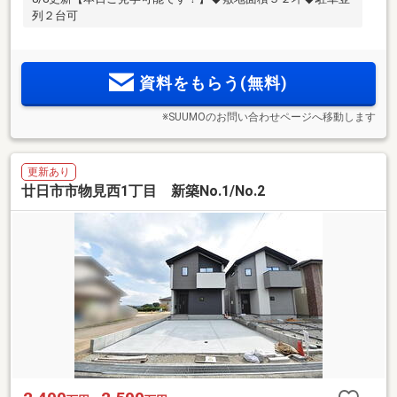
列２台可
資料をもらう(無料)
※SUUMOのお問い合わせページへ移動します
更新あり
廿日市市物見西1丁目 新築No.1/No.2