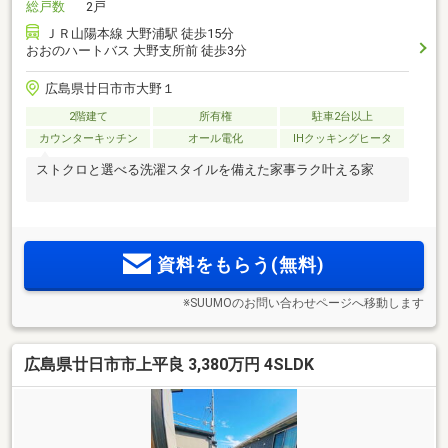
総戸数
2戸
ＪＲ山陽本線 大野浦駅 徒歩15分
おおのハートバス 大野支所前 徒歩3分
広島県廿日市市大野１
2階建て
所有権
駐車2台以上
カウンターキッチン
オール電化
IHクッキングヒータ
ストクロと選べる洗濯スタイルを備えた家事ラク叶える家
資料をもらう(無料)
※SUUMOのお問い合わせページへ移動します
広島県廿日市市上平良 3,380万円 4SLDK