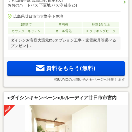
ＪＲ山陽本線 宮島口駅 徒歩26分
おおのハートバス 下更地 バス停 徒歩2分
広島県廿日市市大野字下更地
2階建て
所有権
駐車2台以上
カウンターキッチン
オール電化
IHクッキングヒータ
ダイシンお客様大還元祭♪オプション工事・家電家具等選べる
プレゼント♪
資料をもらう(無料)
※SUUMOのお問い合わせページへ移動します
●ダイシンキャンペーン●ルルーディア廿日市市宮内