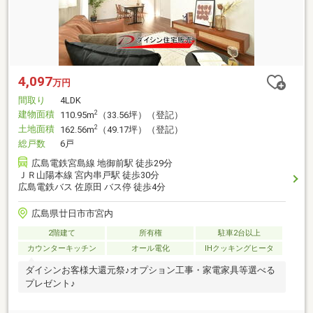
4,097
万円
間取り
4LDK
建物面積
2
110.95m
（33.56坪）（登記）
土地面積
2
162.56m
（49.17坪）（登記）
総戸数
6戸
広島電鉄宮島線 地御前駅 徒歩29分
ＪＲ山陽本線 宮内串戸駅 徒歩30分
広島電鉄バス 佐原田 バス停 徒歩4分
広島県廿日市市宮内
2階建て
所有権
駐車2台以上
カウンターキッチン
オール電化
IHクッキングヒータ
ダイシンお客様大還元祭♪オプション工事・家電家具等選べる
プレゼント♪