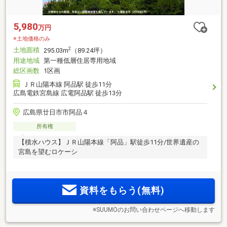
5,980
万円
※土地価格のみ
土地面積
2
295.03m
（89.24坪）
用途地域
第一種低層住居専用地域
総区画数
1区画
ＪＲ山陽本線 阿品駅 徒歩11分
広島電鉄宮島線 広電阿品駅 徒歩13分
広島県廿日市市阿品４
所有権
【積水ハウス】ＪＲ山陽本線「阿品」駅徒歩11分/世界遺産の
宮島を望むロケーシ
資料をもらう(無料)
※SUUMOのお問い合わせページへ移動します