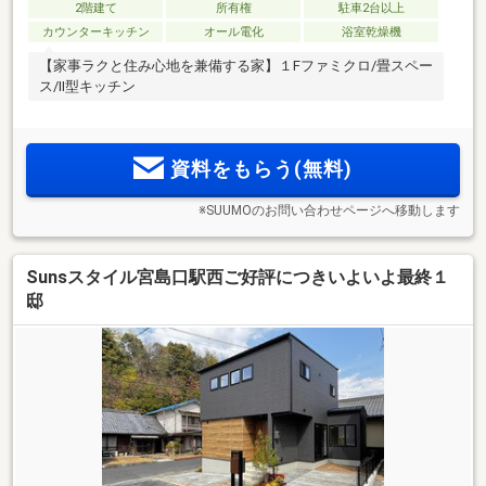
2階建て
所有権
駐車2台以上
カウンターキッチン
オール電化
浴室乾燥機
【家事ラクと住み心地を兼備する家】１Fファミクロ/畳スペー
ス/Ⅱ型キッチン
資料をもらう(無料)
※SUUMOのお問い合わせページへ移動します
Sunsスタイル宮島口駅西ご好評につきいよいよ最終１
邸