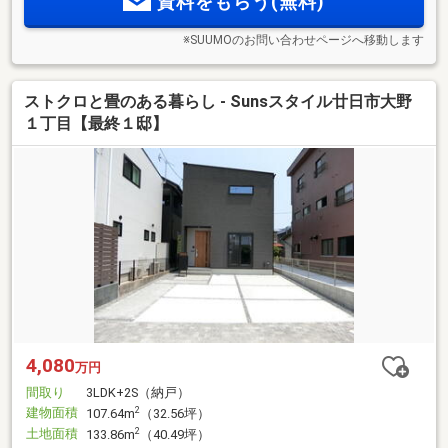
資料をもらう(無料)
※SUUMOのお問い合わせページへ移動します
ストクロと畳のある暮らし - Sunsスタイル廿日市大野
１丁目【最終１邸】
4,080
万円
間取り
3LDK+2S（納戸）
建物面積
2
107.64m
（32.56坪）
土地面積
2
133.86m
（40.49坪）