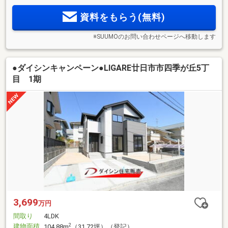
資料をもらう(無料)
※SUUMOのお問い合わせページへ移動します
●ダイシンキャンペーン●LIGARE廿日市市四季が丘5丁
目 1期
3,699
万円
間取り
4LDK
建物面積
2
104.88m
（31.72坪）（登記）