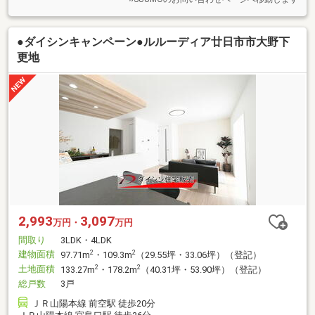
●ダイシンキャンペーン●ルルーディア廿日市市大野下
更地
2,993
3,097
万円・
万円
間取り
3LDK・4LDK
建物面積
2
2
97.71m
・109.3m
（29.55坪・33.06坪）（登記）
土地面積
2
2
133.27m
・178.2m
（40.31坪・53.90坪）（登記）
総戸数
3戸
ＪＲ山陽本線 前空駅 徒歩20分