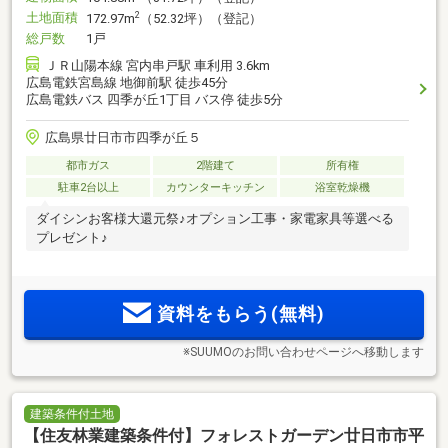
土地面積
2
172.97m
（52.32坪）（登記）
総戸数
1戸
ＪＲ山陽本線 宮内串戸駅 車利用 3.6km
広島電鉄宮島線 地御前駅 徒歩45分
広島電鉄バス 四季が丘1丁目 バス停 徒歩5分
広島県廿日市市四季が丘５
都市ガス
2階建て
所有権
駐車2台以上
カウンターキッチン
浴室乾燥機
ダイシンお客様大還元祭♪オプション工事・家電家具等選べる
プレゼント♪
資料をもらう(無料)
※SUUMOのお問い合わせページへ移動します
建築条件付土地
【住友林業建築条件付】フォレストガーデン廿日市市平