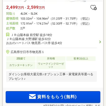
2,499
2,599
万円・
万円
間取り
4LDK・5LDK
建物面積
2
2
103.32m
・104.96m
（31.25坪・31.75坪）（登記）
土地面積
2
2
172.91m
・174.27m
（52.30坪・52.71坪）（登記）
総戸数
2戸
ＪＲ山陽本線 前空駅 徒歩18分
ＪＲ山陽本線 大野浦駅 徒歩32分
おおのハートバス 物見西 バス停 徒歩4分
広島県廿日市市物見西１
2階建て
所有権
駐車2台以上
ウォークインクローゼ
カウンターキッチン
ット
ダイシンお客様大還元祭♪オプション工事・家電家具等選べる
プレゼント♪
資料をもらう(無料)
※SUUMOのお問い合わせページへ移動します