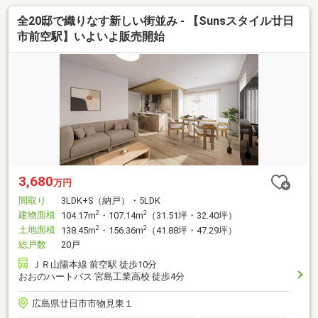
全20邸で織りなす新しい街並み - 【Sunsスタイル廿日
市前空駅】いよいよ販売開始
3,680
万円
間取り
3LDK+S（納戸）・5LDK
建物面積
2
2
104.17m
・107.14m
（31.51坪・32.40坪）
土地面積
2
2
138.45m
・156.36m
（41.88坪・47.29坪）
総戸数
20戸
ＪＲ山陽本線 前空駅 徒歩10分
おおのハートバス 宮島工業高校 徒歩4分
広島県廿日市市物見東１