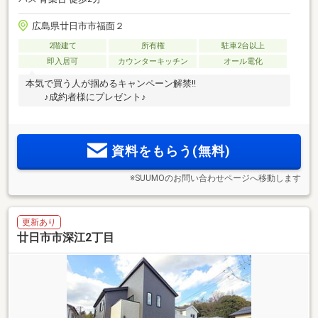
広島県廿日市市福面２
2階建て
所有権
駐車2台以上
即入居可
カウンターキッチン
オール電化
本気で買う人が掴めるキャンペーン解禁!!
♪成約者様にプレゼント♪
資料をもらう(無料)
※SUUMOのお問い合わせページへ移動します
更新あり
廿日市市深江2丁目