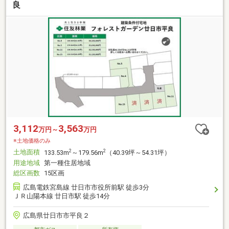
良
3,112
3,563
万円～
万円
※土地価格のみ
土地面積
2
2
133.53m
～179.56m
（40.39坪～54.31坪）
用途地域
第一種住居地域
総区画数
15区画
広島電鉄宮島線 廿日市市役所前駅 徒歩3分
ＪＲ山陽本線 廿日市駅 徒歩14分
広島県廿日市市平良２