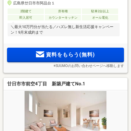
広島県廿日市市阿品台１
2階建て
所有権
駐車2台以上
即入居可
カウンターキッチン
オール電化
＼最大10万円分が当たる／ハズレ無し新生活応援キャンペー
ン！9月末成約まで
資料をもらう(無料)
※SUUMOのお問い合わせページへ移動します
廿日市市前空4丁目 新築戸建てNo.1