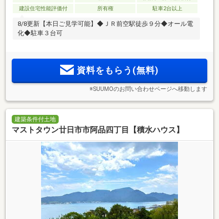
建設住宅性能評価付
所有権
駐車2台以上
8/8更新【本日ご見学可能】◆ＪＲ前空駅徒歩９分◆オール電
化◆駐車３台可
資料をもらう(無料)
※SUUMOのお問い合わせページへ移動します
建築条件付土地
マストタウン廿日市市阿品四丁目【積水ハウス】