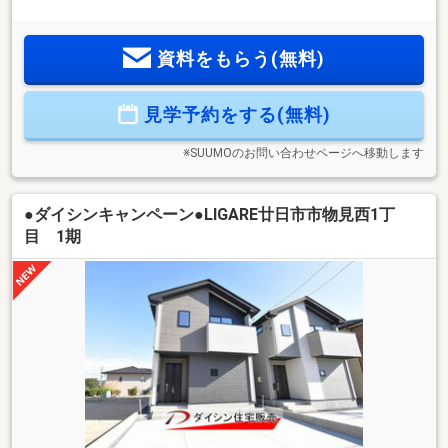
LDKと約6帖の小屋裏物置【立地のご説明について】七尾中学
校まで徒歩5分（270m）！西広島バイパスへのアクセスも良
好な好立地お子様の通学が安心な距離感に加え、毎日の通勤
資料をもらう(無料)
やレジャーに便利な西広島バイパスへのアクセスもスムーズ
なエリアです。駐車スペースも2台分確保しています。【月々
のお支払いについて】◆融資額3380万円 金利0.85％ 期間
見学予約をする(無料)
50年 変動 弊社紹介金融機関 の場合月々69169円 ボーナ
ス払い0円
※SUUMOのお問い合わせページへ移動します
●ダイシンキャンペーン●LIGARE廿日市市物見西1丁
目 1期