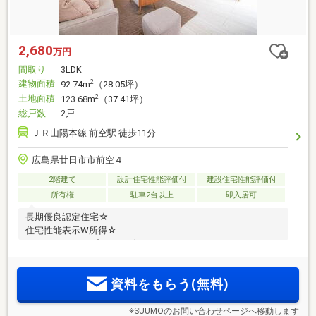
2,680
万円
間取り
3LDK
建物面積
2
92.74m
（28.05坪）
土地面積
2
123.68m
（37.41坪）
総戸数
2戸
ＪＲ山陽本線 前空駅 徒歩11分
広島県廿日市市前空４
2階建て
設計住宅性能評価付
建設住宅性能評価付
所有権
駐車2台以上
即入居可
長期優良認定住宅☆
住宅性能表示W所得☆
ファミリータイプの3LDK☆
資料をもらう(無料)
※SUUMOのお問い合わせページへ移動します