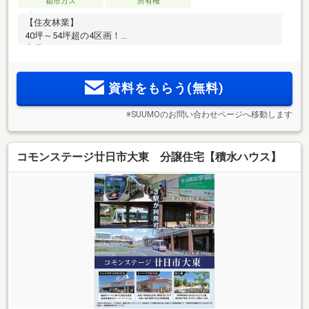
都市ガス
所有権
【住友林業】
40坪～54坪超の4区画！
広電・JRの2WAYアクセス可
資料をもらう(無料)
※SUUMOのお問い合わせページへ移動します
コモンステージ廿日市大東 分譲住宅【積水ハウス】