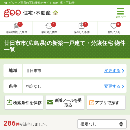
NTTグループ運営の不動産総合サイト goo住宅・不動産
1
0
0
0
最近検索した条件
最近見た物件
保存した条件
お気に入り
廿日市市(広島県)の新築一戸建て・分譲住宅 物件
一覧
地域
変更する
廿日市市
条件
変更する
指定なし
新着メールを受
検索条件を保存
アプリで探す
取る
286
件
が該当しました。