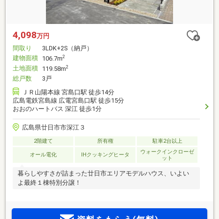
4,098
万円
間取り
3LDK+2S（納戸）
建物面積
2
106.7m
土地面積
2
119.58m
総戸数
3戸
ＪＲ山陽本線 宮島口駅 徒歩14分
広島電鉄宮島線 広電宮島口駅 徒歩15分
おおのハートバス 深江 徒歩1分
広島県廿日市市深江３
2階建て
所有権
駐車2台以上
ウォークインクローゼ
オール電化
IHクッキングヒータ
ット
暮らしやすさが詰まった廿日市エリアモデルハウス、いよい
よ最終１棟特別分譲！