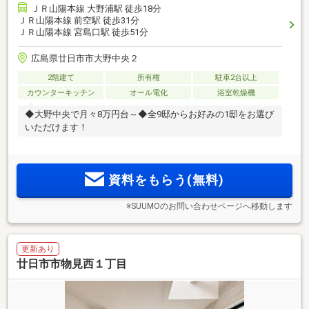
ＪＲ山陽本線 大野浦駅 徒歩18分
ＪＲ山陽本線 前空駅 徒歩31分
ＪＲ山陽本線 宮島口駅 徒歩51分
広島県廿日市市大野中央２
2階建て
所有権
駐車2台以上
カウンターキッチン
オール電化
浴室乾燥機
◆大野中央で月々8万円台～◆全9邸からお好みの1邸をお選び
いただけます！
資料をもらう(無料)
※SUUMOのお問い合わせページへ移動します
更新あり
廿日市市物見西１丁目