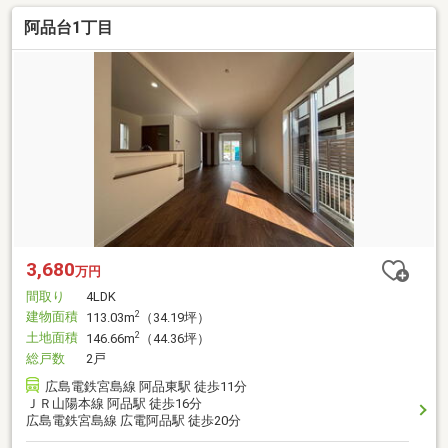
阿品台1丁目
3,680
万円
間取り
4LDK
建物面積
2
113.03m
（34.19坪）
土地面積
2
146.66m
（44.36坪）
総戸数
2戸
広島電鉄宮島線 阿品東駅 徒歩11分
ＪＲ山陽本線 阿品駅 徒歩16分
広島電鉄宮島線 広電阿品駅 徒歩20分