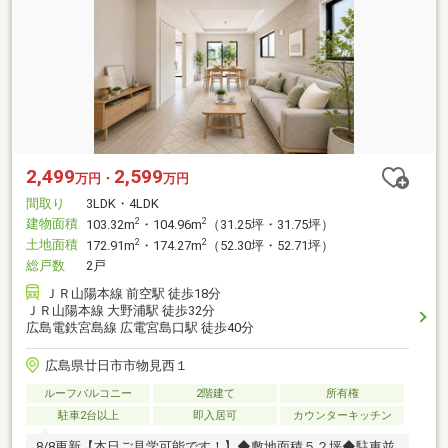
2,499
2,599
万円・
万円
間取り
3LDK・4LDK
建物面積
2
2
103.32m
・104.96m
（31.25坪・31.75坪）
土地面積
2
2
172.91m
・174.27m
（52.30坪・52.71坪）
総戸数
2戸
ＪＲ山陽本線 前空駅 徒歩18分
ＪＲ山陽本線 大野浦駅 徒歩32分
広島電鉄宮島線 広電宮島口駅 徒歩40分
広島県廿日市市物見西１
ルーフバルコニー
2階建て
所有権
駐車2台以上
即入居可
カウンターキッチン
8/8更新【本日ご見学可能です！】◆敷地面積５２坪◆駐車並