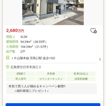
2,680
万円
間取り
3LDK
建物面積
2
94.39m
（28.55坪）
土地面積
2
104.39m
（31.57坪）
総戸数
2戸
ＪＲ山陽本線 宮島口駅 徒歩15分
広島県廿日市市深江２
2階建て
所有権
駐車2台以上
即入居可
カウンターキッチン
浴室乾燥機
本気で買う人が掴めるキャンペーン解禁!!
♪成約者様にプレゼント♪