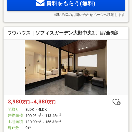
資料をもらう(無料)
※SUUMOのお問い合わせページへ移動します
ワウハウス｜ソフィスガーデン大野中央2丁目/全9邸
3,980
4,380
万円～
万円
間取り
3LDK・4LDK
建物面積
2
2
100.93m
～113.45m
土地面積
2
2
130.99m
～156.32m
総戸数
9戸