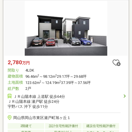
2,780
万円
間取り
4LDK
建物面積
2
2
96.46m
～98.12m
29.17坪～29.68坪
土地面積
2
2
123.62m
～124.19m
37.39坪～37.56坪
総戸数
2戸
ＪＲ山陽本線 上道駅 徒歩64分
ＪＲ山陽本線 瀬戸駅 徒歩24分
宇野バス 沖下 徒歩11分
岡山県岡山市東区瀬戸町旭ヶ丘１
2階建て
設計住宅性能評価付
建設住宅性能評価付