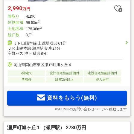
2,990
万円
間取り
4LDK
建物面積
2
98.53m
土地面積
2
175.38m
総戸数
3戸
ＪＲ山陽本線 上道駅 徒歩61分
ＪＲ山陽本線 瀬戸駅 徒歩21分
宇野バス 沖下 徒歩8分
岡山県岡山市東区瀬戸町旭ヶ丘４
2階建て
設計住宅性能評価付
建設住宅性能評価付
所有権
駐車2台以上
即入居可
資料をもらう(無料)
※SUUMOのお問い合わせページへ移動します
瀬戸町旭ヶ丘１（瀬戸駅） 2780万円