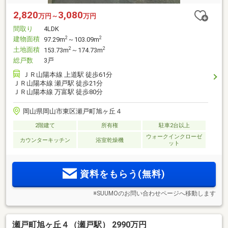
2,820
3,080
万円～
万円
間取り
4LDK
建物面積
2
2
97.29m
～103.09m
土地面積
2
2
153.73m
～174.73m
総戸数
3戸
ＪＲ山陽本線 上道駅 徒歩61分
ＪＲ山陽本線 瀬戸駅 徒歩21分
ＪＲ山陽本線 万富駅 徒歩80分
岡山県岡山市東区瀬戸町旭ヶ丘４
2階建て
所有権
駐車2台以上
ウォークインクローゼ
カウンターキッチン
浴室乾燥機
ット
資料をもらう(無料)
※SUUMOのお問い合わせページへ移動します
瀬戸町旭ヶ丘４（瀬戸駅） 2990万円