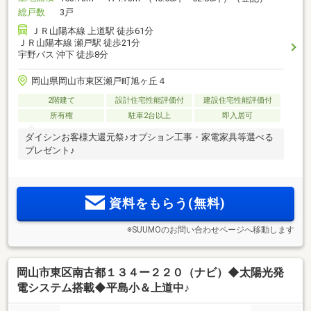
総戸数
3戸
ＪＲ山陽本線 上道駅 徒歩61分
ＪＲ山陽本線 瀬戸駅 徒歩21分
宇野バス 沖下 徒歩8分
岡山県岡山市東区瀬戸町旭ヶ丘４
2階建て
設計住宅性能評価付
建設住宅性能評価付
所有権
駐車2台以上
即入居可
ダイシンお客様大還元祭♪オプション工事・家電家具等選べる
プレゼント♪
資料をもらう(無料)
※SUUMOのお問い合わせページへ移動します
岡山市東区南古都１３４ー２２０（ナビ）◆太陽光発
電システム搭載◆平島小＆上道中♪