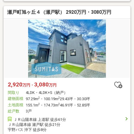
瀬戸町旭ヶ丘４（瀬戸駅） 2920万円・3080万円
2,920
3,080
万円・
万円
間取り
4LDK・4LDK+S（納戸）
建物面積
2
2
97.29m
・100.19m
29.43坪・30.30坪
土地面積
2
2
155.1m
・174.73m
46.91坪・52.85坪
総戸数
3戸
ＪＲ山陽本線 上道駅 徒歩61分
ＪＲ山陽本線 瀬戸駅 徒歩21分
宇野バス 沖下 徒歩8分