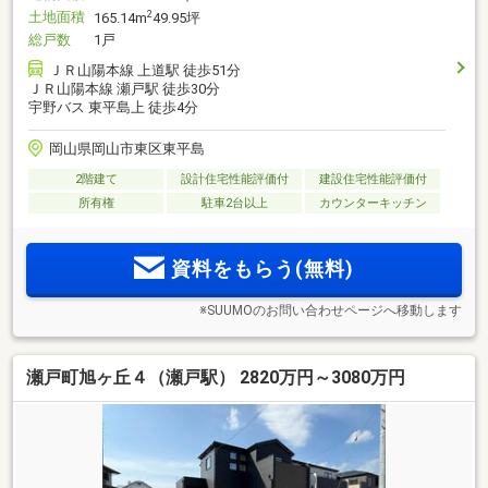
土地面積
2
165.14m
49.95坪
総戸数
1戸
ＪＲ山陽本線 上道駅 徒歩51分
ＪＲ山陽本線 瀬戸駅 徒歩30分
宇野バス 東平島上 徒歩4分
岡山県岡山市東区東平島
2階建て
設計住宅性能評価付
建設住宅性能評価付
所有権
駐車2台以上
カウンターキッチン
資料をもらう(無料)
※SUUMOのお問い合わせページへ移動します
瀬戸町旭ヶ丘４（瀬戸駅） 2820万円～3080万円