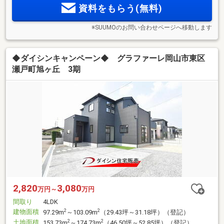
資料をもらう(無料)
※SUUMOのお問い合わせページへ移動します
◆ダイシンキャンペーン◆ グラファーレ岡山市東区
瀬戸町旭ヶ丘 3期
2,820
3,080
万円～
万円
間取り
4LDK
建物面積
2
2
97.29m
～103.09m
（29.43坪～31.18坪）（登記）
土地面積
2
2
153.73m
～174.73m
（46.50坪～52.85坪）（登記）