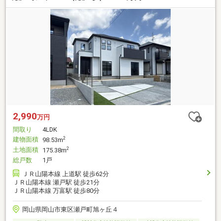
2,990
万円
間取り
4LDK
建物面積
2
98.53m
土地面積
2
175.38m
総戸数
1戸
ＪＲ山陽本線 上道駅 徒歩62分
ＪＲ山陽本線 瀬戸駅 徒歩21分
ＪＲ山陽本線 万富駅 徒歩80分
岡山県岡山市東区瀬戸町旭ヶ丘４