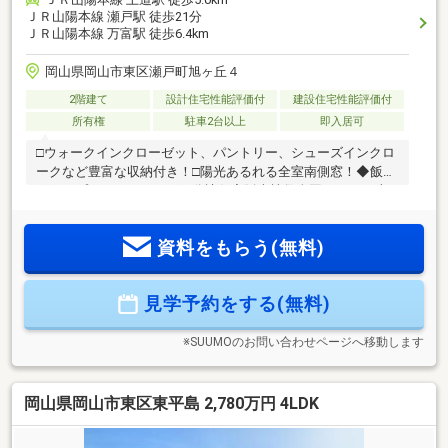
ＪＲ山陽本線 瀬戸駅 徒歩21分
ＪＲ山陽本線 万富駅 徒歩6.4km
岡山県岡山市東区瀬戸町旭ヶ丘４
2階建て
設計住宅性能評価付
建設住宅性能評価付
所有権
駐車2台以上
即入居可
□ウォークインクローゼット、パントリー、シューズインクロ
ークなど豊富な収納付き！□陽光あるれる全室南側窓！◆飯田
グループホールディングス分譲住宅販売棟数全国No.1！日本
で一番選ばれている分譲住宅メーカーです。◆保証・アフタ
ーサービス6ヶ月目と2年目の無料定期点検！5年目と10年目の
資料をもらう(無料)
無料診断！延長制度により最長35年の長期保証も可！◆IDS工
法⇒スケルトンインフィル住宅にも対応！家族構成や環境の変
化によりあらかじめリフォームしやすいように設計されてい
見学予約をする(無料)
ます。◆住宅性能評価書耐震を含む6項目にて最高等級を取
得！
※SUUMOのお問い合わせページへ移動します
岡山県岡山市東区東平島 2,780万円 4LDK