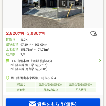
2,820
3,080
万円～
万円
間取り
4LDK
建物面積
2
2
97.29m
～103.09m
土地面積
2
2
153.73m
～174.73m
総戸数
3戸
ＪＲ山陽本線 上道駅 徒歩61分
ＪＲ山陽本線 瀬戸駅 徒歩21分
ＪＲ山陽本線 万富駅 徒歩80分
岡山県岡山市東区瀬戸町旭ヶ丘４
2階建て
設計住宅性能評価付
建設住宅性能評価付
所有権
駐車2台以上
即入居可
資料をもらう(無料)