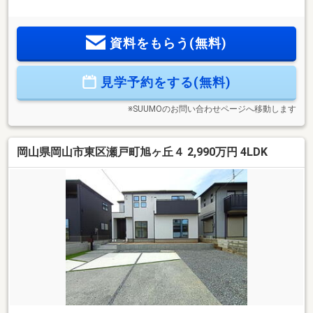
店頭来店で最新の物件情報を知りたい！まとめて物件見学が
できる見学ツアーは【その場確定！ 見学予約する（無料）
からご予約下さい】〇●〇●〇●〇●〇●〇●〇●〇●〇●〇●〇●〇
資料をもらう(無料)
●〇●●長期優良住宅認定・ZEH水準●耐震性・耐久性・断熱
性・省エネ性など 重要な主要6項目に対し、最高等級を取得
●“地震に強い家”全棟採用のオリジナル工法「I.D.S工法」●安
見学予約をする(無料)
心の地盤保障20年間●デザイン性と使いやすさのある水廻り設
計●1邸1邸こだわった外構デザイン
※SUUMOのお問い合わせページへ移動します
岡山県岡山市東区瀬戸町旭ヶ丘４ 2,990万円 4LDK