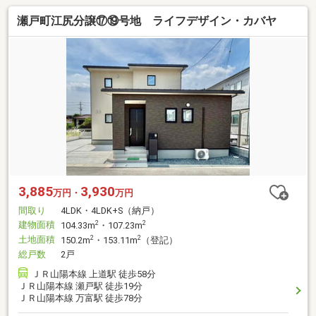
瀬戸町江尻分譲⑰⑲号地 ライフデザイン・カバヤ
3,885
3,930
万円・
万円
間取り
4LDK・4LDK+S（納戸）
建物面積
2
2
104.33m
・107.23m
土地面積
2
2
150.2m
・153.11m
（登記）
総戸数
2戸
ＪＲ山陽本線 上道駅 徒歩58分
ＪＲ山陽本線 瀬戸駅 徒歩19分
ＪＲ山陽本線 万富駅 徒歩78分