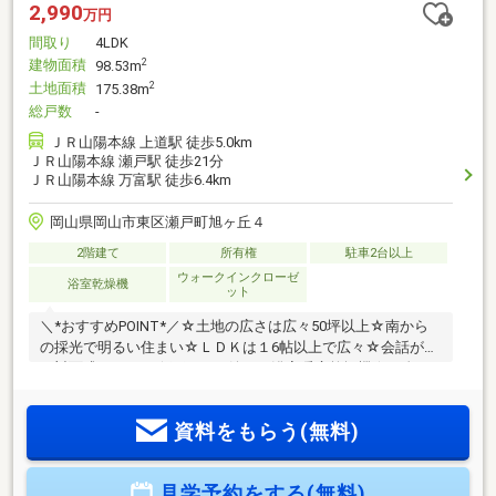
2,990
万円
間取り
4LDK
建物面積
2
98.53m
土地面積
2
175.38m
総戸数
-
ＪＲ山陽本線 上道駅 徒歩5.0km
ＪＲ山陽本線 瀬戸駅 徒歩21分
ＪＲ山陽本線 万富駅 徒歩6.4km
岡山県岡山市東区瀬戸町旭ヶ丘４
2階建て
所有権
駐車2台以上
ウォークインクローゼ
浴室乾燥機
ット
＼*おすすめPOINT*／☆土地の広さは広々50坪以上☆南から
の採光で明るい住まい☆ＬＤＫは１6帖以上で広々☆会話が弾
む対面式キッチン☆雨の日も嬉しい浴室暖房乾燥機☆頭金な
し、他ローン有でも購入可能です＼*周辺環境*／☆ザ・ビッ
グ平島店 徒歩11分☆ザグザグ瀬戸店 徒歩11分☆江西小学
資料をもらう(無料)
校 徒歩7分☆お問合せ方法☆（無料通話）0120-211-702まで
お問い合わせください♪
見学予約をする(無料)