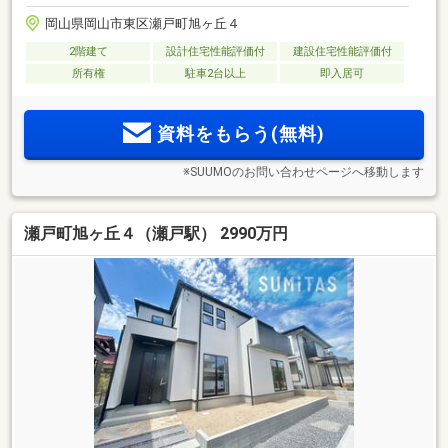
岡山県岡山市東区瀬戸町旭ヶ丘４
2階建て
設計住宅性能評価付
建設住宅性能評価付
所有権
駐車2台以上
即入居可
資料をもらう(無料)
※SUUMOのお問い合わせページへ移動します
瀬戸町旭ヶ丘４（瀬戸駅） 2990万円