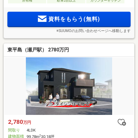
所有権
駐車2台以上
カウンターキッチン
資料をもらう(無料)
※SUUMOのお問い合わせページへ移動します
東平島（瀬戸駅） 2780万円
2,780
万円
間取り
4LDK
建物面積
2
99.78m
30.18坪