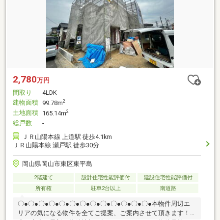
2,780
万円
間取り
4LDK
建物面積
2
99.78m
土地面積
2
165.14m
総戸数
-
ＪＲ山陽本線 上道駅 徒歩4.1km
ＪＲ山陽本線 瀬戸駅 徒歩30分
岡山県岡山市東区東平島
2階建て
設計住宅性能評価付
建設住宅性能評価付
所有権
駐車2台以上
南道路
〇●〇●〇●〇●〇●〇●〇●〇●〇●〇●〇●〇●〇●本物件周辺エ
リアの気になる物件を全てご提案、ご案内させて頂きます！