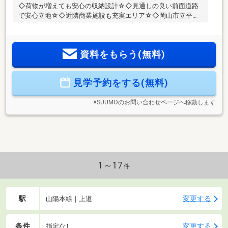
◇荷物が増えても安心の収納設計☆◇見通しの良い前面道路
で安心立地☆◇近隣商業施設も充実エリア☆◇岡山市立平島
小学校まで徒歩約7分◇ザ・ビッグ 平島店まで徒歩約5分◇Ｊ
Ｒ山陽本線【瀬戸】まで徒歩約30分なので通勤・通学もラク
ラクエリアです☆新しいライフスタイルにぜひご検討くださ
資料をもらう(無料)
い！《住宅のことならNINEにお任せ！》ご不安がある方はお
気軽にご相談ください！不動産購入には欠かせない大事な資
金面のご相談もしっかりとご対応させて頂きます！
見学予約をする(無料)
◆◆────────◆◆ 物件見学予約受付中！ お問い合わせ
はお早めに！ 【086-231-9899】◆◆────────◆◆
※SUUMOのお問い合わせページへ移動します
1～17
件
駅
変更する
山陽本線｜上道
条件
変更する
指定なし