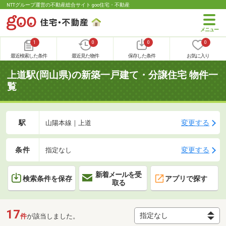
NTTグループ運営の不動産総合サイト goo住宅・不動産
1
0
0
0
最近検索した条件
最近見た物件
保存した条件
お気に入り
上道駅(岡山県)の新築一戸建て・分譲住宅 物件一
覧
駅
変更する
山陽本線｜上道
条件
変更する
指定なし
新着メールを受
検索条件を保存
アプリで探す
取る
17
件
が該当しました。