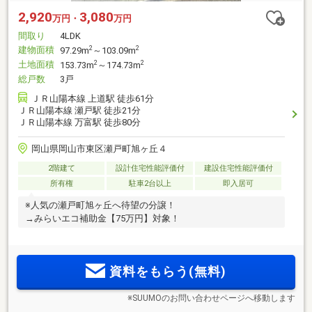
2,920
3,080
万円・
万円
間取り
4LDK
建物面積
2
2
97.29m
～103.09m
土地面積
2
2
153.73m
～174.73m
総戸数
3戸
ＪＲ山陽本線 上道駅 徒歩61分
ＪＲ山陽本線 瀬戸駅 徒歩21分
ＪＲ山陽本線 万富駅 徒歩80分
岡山県岡山市東区瀬戸町旭ヶ丘４
2階建て
設計住宅性能評価付
建設住宅性能評価付
所有権
駐車2台以上
即入居可
※人気の瀬戸町旭ヶ丘へ待望の分譲！
→みらいエコ補助金【75万円】対象！
資料をもらう(無料)
※SUUMOのお問い合わせページへ移動します