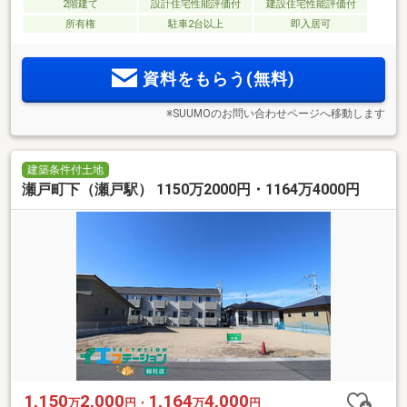
2階建て
設計住宅性能評価付
建設住宅性能評価付
所有権
駐車2台以上
即入居可
資料をもらう(無料)
※SUUMOのお問い合わせページへ移動します
建築条件付土地
瀬戸町下（瀬戸駅） 1150万2000円・1164万4000円
1,150
2,000
1,164
4,000
万
円・
万
円