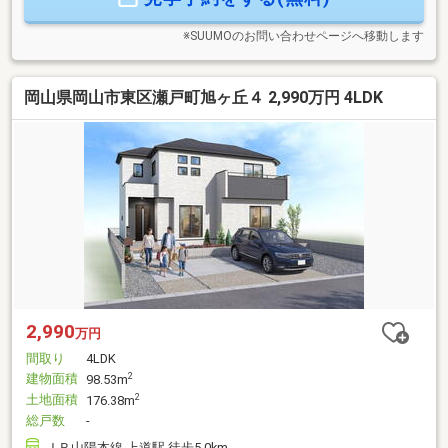
※SUUMOのお問い合わせページへ移動します
岡山県岡山市東区瀬戸町旭ヶ丘４ 2,990万円 4LDK
2,990
万円
間取り
4LDK
建物面積
2
98.53m
土地面積
2
176.38m
総戸数
-
ＪＲ山陽本線 上道駅 徒歩5.0km