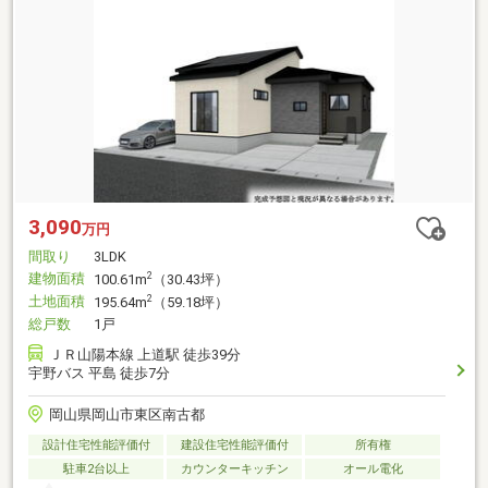
3,090
万円
間取り
3LDK
建物面積
2
100.61m
（30.43坪）
土地面積
2
195.64m
（59.18坪）
総戸数
1戸
ＪＲ山陽本線 上道駅 徒歩39分
宇野バス 平島 徒歩7分
岡山県岡山市東区南古都
設計住宅性能評価付
建設住宅性能評価付
所有権
駐車2台以上
カウンターキッチン
オール電化