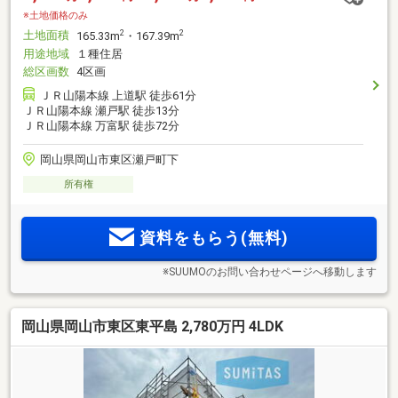
※土地価格のみ
土地面積
2
2
165.33m
・167.39m
用途地域
１種住居
総区画数
4区画
ＪＲ山陽本線 上道駅 徒歩61分
ＪＲ山陽本線 瀬戸駅 徒歩13分
ＪＲ山陽本線 万富駅 徒歩72分
岡山県岡山市東区瀬戸町下
所有権
資料をもらう(無料)
※SUUMOのお問い合わせページへ移動します
岡山県岡山市東区東平島 2,780万円 4LDK