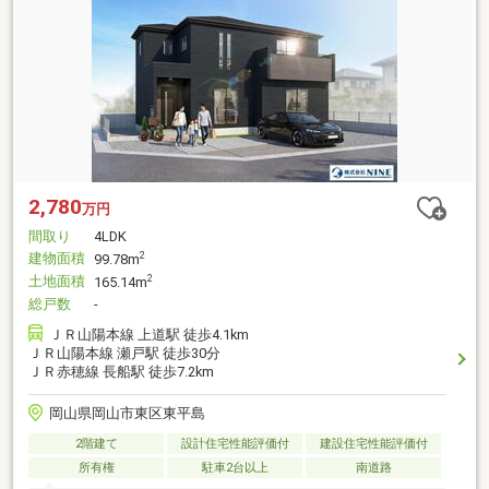
2,780
万円
間取り
4LDK
建物面積
2
99.78m
土地面積
2
165.14m
総戸数
-
ＪＲ山陽本線 上道駅 徒歩4.1km
ＪＲ山陽本線 瀬戸駅 徒歩30分
ＪＲ赤穂線 長船駅 徒歩7.2km
岡山県岡山市東区東平島
2階建て
設計住宅性能評価付
建設住宅性能評価付
所有権
駐車2台以上
南道路