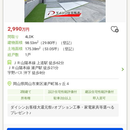
2,990
万円
間取り
4LDK
建物面積
2
98.53m
（29.80坪）（登記）
土地面積
2
175.38m
（53.05坪）（登記）
総戸数
1戸
ＪＲ山陽本線 上道駅 徒歩62分
ＪＲ山陽本線 瀬戸駅 徒歩21分
宇野バス 沖下 徒歩8分
岡山県岡山市東区瀬戸町旭ヶ丘４
2階建て
設計住宅性能評価付
建設住宅性能評価付
所有権
駐車2台以上
即入居可
ダイシンお客様大還元祭♪オプション工事・家電家具等選べる
プレゼント♪