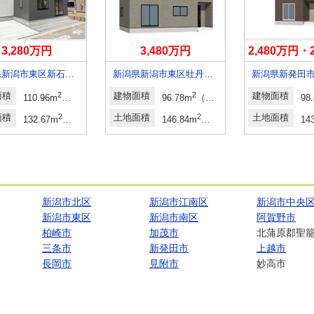
3,280万円
3,480万円
2,480万円・
新潟県新潟市東区新石山１
新潟県新潟市東区牡丹山１
新潟県新発田
面積
2
建物面積
2
建物面積
坪・29.89坪）
110.96m
（33.56坪）
96.78m
（29.27坪）
98
面積
2
土地面積
2
土地面積
64坪・62.50坪）
132.67m
（40.13坪）
146.84m
（44.41坪）
14
新潟市北区
新潟市江南区
新潟市中央
新潟市東区
新潟市南区
阿賀野市
柏崎市
加茂市
北蒲原郡聖
三条市
新発田市
上越市
長岡市
見附市
妙高市