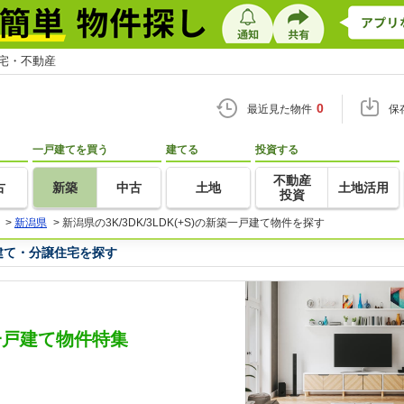
住宅・不動産
0
最近見た物件
保
一戸建てを買う
建てる
投資する
不動産
古
新築
中古
土地
土地活用
投資
>
新潟県
>
新潟県の3K/3DK/3LDK(+S)の新築一戸建て物件を探す
一戸建て・分譲住宅を探す
新築一戸建て物件特集