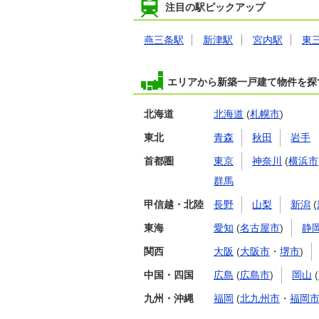
注目の駅ピックアップ
燕三条駅
新津駅
宮内駅
東
エリアから新築一戸建て物件を探
北海道
北海道
(
札幌市
)
東北
青森
秋田
岩手
首都圏
東京
神奈川
(
横浜市
群馬
甲信越・北陸
長野
山梨
新潟
(
東海
愛知
(
名古屋市
)
静
関西
大阪
(
大阪市
・
堺市
)
中国・四国
広島
(
広島市
)
岡山
(
九州・沖縄
福岡
(
北九州市
・
福岡