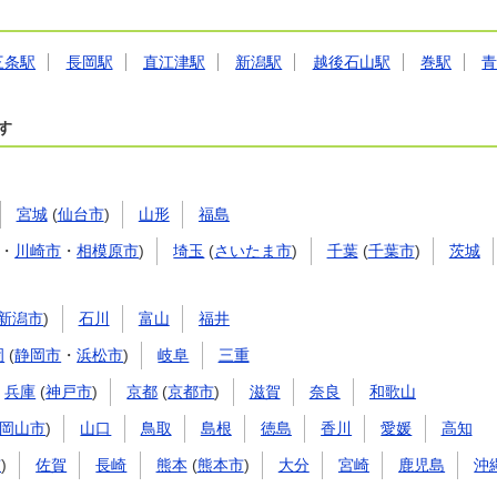
三条駅
長岡駅
直江津駅
新潟駅
越後石山駅
巻駅
す
宮城
(
仙台市
)
山形
福島
・
川崎市
・
相模原市
)
埼玉
(
さいたま市
)
千葉
(
千葉市
)
茨城
新潟市
)
石川
富山
福井
岡
(
静岡市
・
浜松市
)
岐阜
三重
兵庫
(
神戸市
)
京都
(
京都市
)
滋賀
奈良
和歌山
岡山市
)
山口
鳥取
島根
徳島
香川
愛媛
高知
市
)
佐賀
長崎
熊本
(
熊本市
)
大分
宮崎
鹿児島
沖