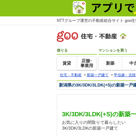
NTTグループ運営の不動産総合サイト goo
借りる
マンションを買う
店舗･
賃貸
新築
中
事業用
住宅・不動産
>
新築一戸建て
>
甲信越・北陸
新潟県の3K/3DK/3LDK(+S)の新築
3K/3DK/3LDK(+S)の
お気に入りの間取りで暮らしたい
3K/3DK/3LDKの新築一戸建て