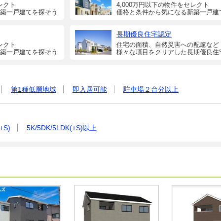
レクト
4,000万円以下の物件をセレクト
築一戸建てを探そう
価格と条件から気になる新築一戸建
長期優良住宅認定
レクト
住宅の面積、自然災害への配慮など
築一戸建てを探そう
様々な項目をクリアした長期優良住
第1種低層地域
即入居可能
駐車場２台分以上
+S)
5K/5DK/5LDK(+S)以上