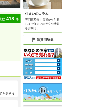
住まいのコラム
418
載数
件
専門家監修！賃貸から引越
しまで住まいの役立つ情報
をお届け。
賃貸用語集
てを探そう