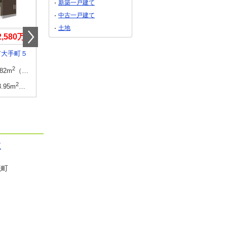
新築一戸建て
中古一戸建て
土地
2,580万円
2,680万円
3,716万円
市大手町５
新潟県新潟市西区寺尾台３
新潟県長岡市稲保南２
2
建物面積
2
2
建物面積
2
.82m
（29.89坪）
93.15m
・95.58m
（28.17坪・28.91坪）
96.05m
（29.05坪）（登記）
2
2
土地面積
2
2
土地面積
2
3.95m
～171.93m
（43.54坪～52.00坪）
114.59m
・116.31m
（34.66坪・35.18坪）
200.3m
（60.59坪）（登記）
区
籠町