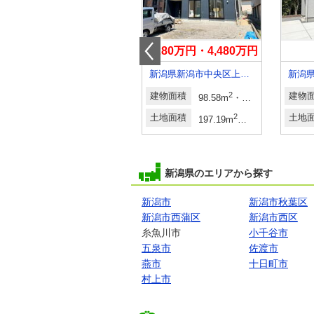
4,990万円～5,290万円
4,280万円・4,480万円
台(予定)
新潟県新潟市中央区上所上１
新潟県新潟市中央区上近江２
建物面積
2
2
建物
98.58m
・98.82m
（29.82
建物面積
2
2
91.08m
～101.85m
土地面積
2
2
土地
197.19m
・206.63m
（59.
土地面積
2
2
128.31m
～128.32m
新潟県のエリアから探す
新潟市
新潟市秋葉区
新潟市西蒲区
新潟市西区
糸魚川市
小千谷市
五泉市
佐渡市
燕市
十日町市
村上市