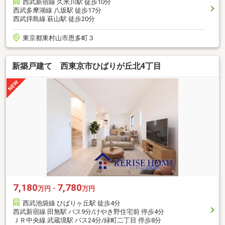
西武新宿線 久米川駅 徒歩10分
西武多摩湖線 八坂駅 徒歩17分
西武拝島線 萩山駅 徒歩20分
東京都東村山市恩多町３
新築戸建て 西東京市ひばりが丘北4丁目
7,180
7,780
万円・
万円
西武池袋線 ひばりヶ丘駅 徒歩4分
西武新宿線 田無駅 バス9分/けやき野住宅前 停歩4分
ＪＲ中央線 武蔵境駅 バス24分/緑町二丁目 停歩8分