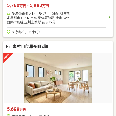
5,780
5,980
万円～
万円
多摩都市モノレール 砂川七番駅 徒歩9分
多摩都市モノレール 泉体育館駅 徒歩10分
西武拝島線 玉川上水駅 徒歩19分
東京都立川市幸町５
FiT東村山市恩多町2期
5,699
万円