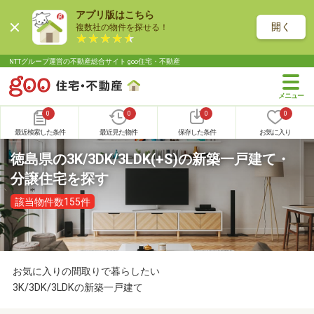
アプリ版はこちら
開く
複数社の物件を探せる！
NTTグループ運営の不動産総合サイト goo住宅・不動産
0
0
0
0
最近検索した条件
最近見た物件
保存した条件
お気に入り
徳島県の3K/3DK/3LDK(+S)の新築一戸建て・
分譲住宅を探す
該当物件数155件
お気に入りの間取りで暮らしたい
3K/3DK/3LDKの新築一戸建て