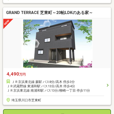
GRAND TERRACE 芝東町～20帖LDKのある家～
4,490
万円
ＪＲ京浜東北線 蕨駅 バス8分/高木 停歩3分
ＪＲ武蔵野線 東浦和駅 バス13分/高木 停歩4分
ＪＲ京浜東北線 南浦和駅 バス13分/柳崎一丁目 停歩11分
埼玉県川口市芝東町