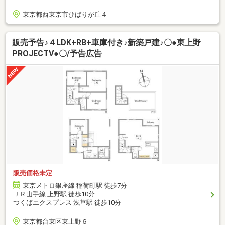
東京都西東京市ひばりが丘４
販売予告♪４LDK+RB+車庫付き♪新築戸建♪〇●東上野
PROJECTⅤ●〇/予告広告
販売価格未定
東京メトロ銀座線 稲荷町駅 徒歩7分
ＪＲ山手線 上野駅 徒歩10分
つくばエクスプレス 浅草駅 徒歩10分
東京都台東区東上野６