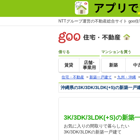
NTTグループ運営の不動産総合サイト goo
借りる
マンションを買う
店舗･
賃貸
新築
中
事業用
住宅・不動産
>
新築一戸建て
>
九州・沖縄
沖縄県の3K/3DK/3LDK(+S)の新築
3K/3DK/3LDK(+S)の
お気に入りの間取りで暮らしたい
3K/3DK/3LDKの新築一戸建て