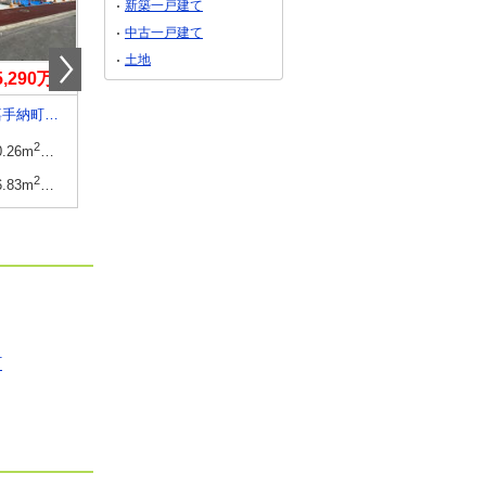
新築一戸建て
中古一戸建て
土地
5,290万円
4,690万円
4,090万円～4,490
沖縄県中頭郡嘉手納町屋良１
沖縄県浦添市伊祖５
沖縄県宜野湾市嘉数２
2
2
建物面積
2
建物面積
2
0.26m
・104.04m
30.32坪・31.47坪
88.18m
85.28m
～92.94m
2
2
土地面積
2
土地面積
2
6.83m
～119.31m
32.31坪～36.09坪
101.7m
101.08m
～
町