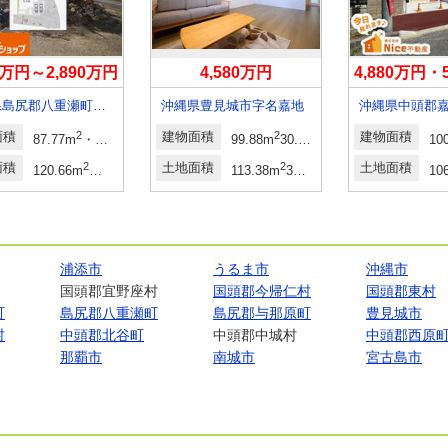
90万円～2,890万円
4,580万円
4,880万円・
沖縄県島尻郡八重瀬町字仲座
沖縄県豊見城市字名嘉地
面積
2
2
建物面積
2
建物面積
87.77m
・92.32m
26.55坪・27.92坪
99.88m
30.21坪
10
面積
2
2
土地面積
2
土地面積
120.66m
～135.86m
36.49坪～41.09坪
113.38m
34.29坪
10
浦添市
うるま市
沖縄市
国頭郡宜野座村
国頭郡今帰仁村
国頭郡東村
町
島尻郡八重瀬町
島尻郡与那原町
豊見城市
村
中頭郡北谷町
中頭郡中城村
中頭郡西原
那覇市
南城市
宮古島市