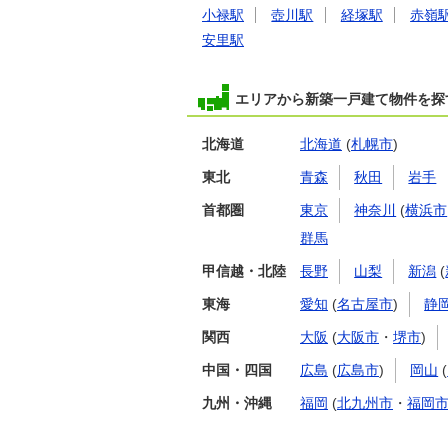
小禄駅
壺川駅
経塚駅
赤嶺
安里駅
エリアから新築一戸建て物件を探
北海道
北海道
(
札幌市
)
東北
青森
秋田
岩手
首都圏
東京
神奈川
(
横浜市
群馬
甲信越・北陸
長野
山梨
新潟
(
東海
愛知
(
名古屋市
)
静
関西
大阪
(
大阪市
・
堺市
)
中国・四国
広島
(
広島市
)
岡山
(
九州・沖縄
福岡
(
北九州市
・
福岡