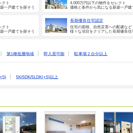
レクト
4,000万円以下の物件をセレクト
築一戸建てを探そう
価格と条件から気になる新築一戸建
長期優良住宅認定
レクト
住宅の面積、自然災害への配慮など
築一戸建てを探そう
様々な項目をクリアした長期優良住
第1種低層地域
即入居可能
駐車場２台分以上
+S)
5K/5DK/5LDK(+S)以上