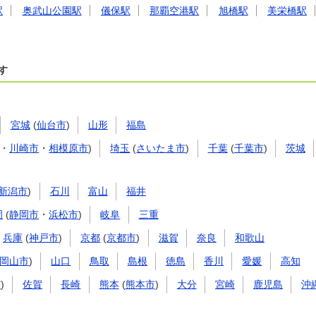
駅
奥武山公園駅
儀保駅
那覇空港駅
旭橋駅
美栄橋駅
す
宮城
(
仙台市
)
山形
福島
・
川崎市
・
相模原市
)
埼玉
(
さいたま市
)
千葉
(
千葉市
)
茨城
新潟市
)
石川
富山
福井
岡
(
静岡市
・
浜松市
)
岐阜
三重
兵庫
(
神戸市
)
京都
(
京都市
)
滋賀
奈良
和歌山
岡山市
)
山口
鳥取
島根
徳島
香川
愛媛
高知
市
)
佐賀
長崎
熊本
(
熊本市
)
大分
宮崎
鹿児島
沖