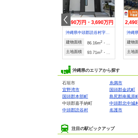
3,990万円～4,290万円
3,490万円・3,690万円
2,4
沖縄県島尻郡南風原町字新川
沖縄県中頭郡読谷村字伊良皆
建物面積
2
2
建物面積
2
2
建物
26.06坪・26.29坪
83.99m
～94.19m
25.40坪～28.49坪
86.16m
・86.94m
土地面積
2
2
土地面積
2
2
土地
28.34坪・28.51坪
106.96m
～107.73m
32.35坪～32.58坪
93.71m
・94.28m
沖縄県のエリアから探す
石垣市
糸満市
宜野湾市
国頭郡金武町
国頭郡本部町
島尻郡南風原
中頭郡嘉手納町
中頭郡北中城
中頭郡読谷村
名護市
注目の駅ピックアップ