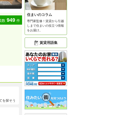
住まいのコラム
949
載数
件
専門家監修！賃貸から引越
しまで住まいの役立つ情報
をお届け。
賃貸用語集
てを探そう