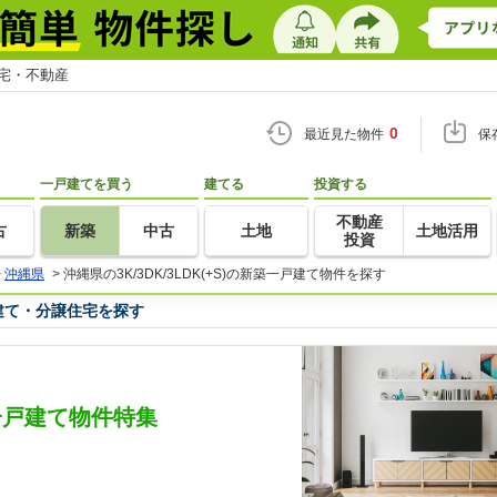
住宅・不動産
0
最近見た物件
保
一戸建てを買う
建てる
投資する
不動産
古
新築
中古
土地
土地活用
投資
>
沖縄県
>
沖縄県の3K/3DK/3LDK(+S)の新築一戸建て物件を探す
一戸建て・分譲住宅を探す
新築一戸建て物件特集