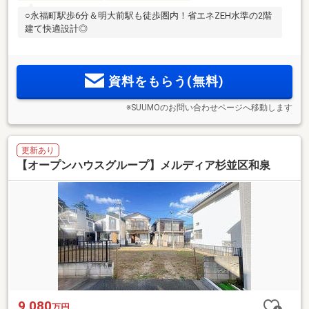
○永福町駅歩6分＆明大前駅も徒歩圏内！省エネZEH水準の2階
建て快適設計◎
資料をもらう(無料)
※SUUMOのお問い合わせページへ移動します
更新あり
【オープンハウスグループ】メルディア杉並区和泉
9,080
万円