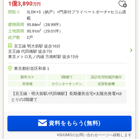
1億3,890
万円
間取り
3LDK+S（納戸）+門扉付プライベートポーチ+セコム搭
載
建物面積
2
95.84m
（28.99坪）
土地面積
2
95.91m
（29.01坪）
総戸数
2戸
京王線 明大前駅 徒歩16分
京王線 代田橋駅 徒歩7分
東京メトロ丸ノ内線 方南町駅 徒歩13分
東京都杉並区和泉１
都市ガス
2階建て
設計住宅性能評価付
所有権
カウンターキッチン
浴室乾燥機
【京王線・明大前駅/代田橋駅】長期優良住宅×太陽光発電×ゆ
とりの2階建て
資料をもらう(無料)
※SUUMOのお問い合わせページへ移動します