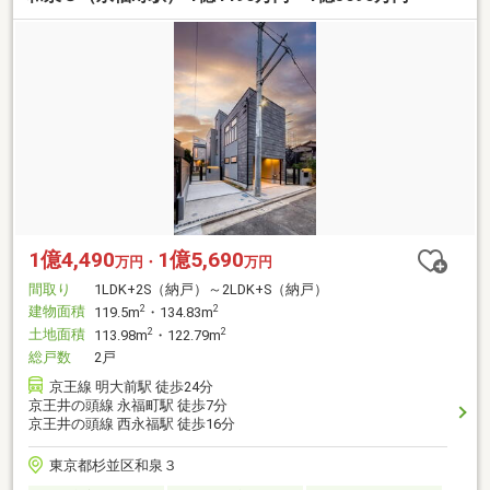
1億4,490
1億5,690
万円・
万円
間取り
1LDK+2S（納戸）～2LDK+S（納戸）
建物面積
2
2
119.5m
・134.83m
土地面積
2
2
113.98m
・122.79m
総戸数
2戸
京王線 明大前駅 徒歩24分
京王井の頭線 永福町駅 徒歩7分
京王井の頭線 西永福駅 徒歩16分
東京都杉並区和泉３