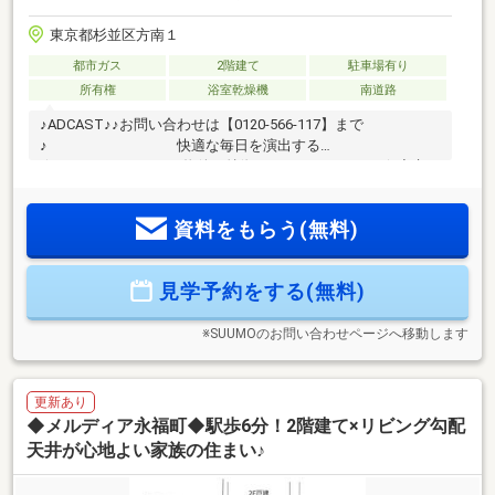
東京都杉並区方南１
都市ガス
2階建て
駐車場有り
所有権
浴室乾燥機
南道路
♪ADCAST♪♪お問い合わせは【0120-566-117】まで
♪ 快適な毎日を演出する
☆―――――・・・ 物件の特徴 ・・・―――――☆◇京王
線・都営新宿線「笹塚」駅と丸ノ内線「方南町」駅が徒歩12
分で利用可能！◆日当たりと開放感に恵まれた東南角地で、
資料をもらう(無料)
第一種低層住居専用地域の閑静な住宅街！◇21帖超の広々
LDKやインナーガレージ、独立ランドリールームのあるプラ
ン！是非一度現地をご確認くださいませ！！！
見学予約をする(無料)
☆―――――・・・ ―☆― ・・・―――――☆
※SUUMOのお問い合わせページへ移動します
更新あり
◆メルディア永福町◆駅歩6分！2階建て×リビング勾配
天井が心地よい家族の住まい♪