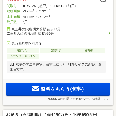
間取り
1LDK+2S（納戸）・2LDK+S（納戸）
建物面積
2
2
73.28m
・74.32m
土地面積
2
2
75.11m
・75.12m
総戸数
2戸
京王井の頭線 明大前駅 徒歩14分
京王井の頭線 永福町駅 徒歩6分
東京都杉並区和泉３
都市ガス
2階建て
所有権
カウンターキッチン
ZEH水準の省エネ住宅。浴室はゆったり1坪サイズの新築分譲
住宅です。
資料をもらう(無料)
※SUUMOのお問い合わせページへ移動します
和泉３（永福町駅） 1億4490万円・1億5690万円