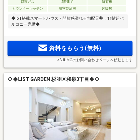
都市ガス
2階建て
所有権
カウンターキッチン
浴室乾燥機
床暖房
◆IoT搭載スマートハウス・開放感溢れる勾配天井！11帖超バ
ルコニー完備◆
資料をもらう(無料)
※SUUMOのお問い合わせページへ移動します
◇◆LIST GARDEN 杉並区和泉3丁目◆◇