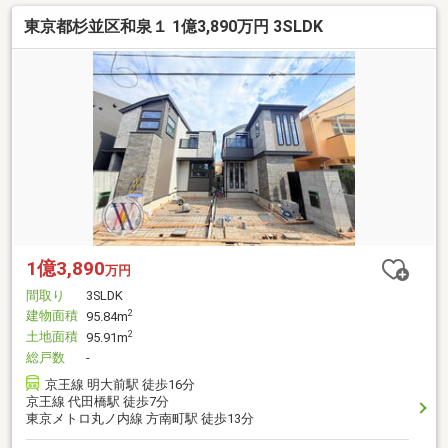
東京都杉並区和泉１ 1億3,890万円 3SLDK
1億3,890
万円
間取り
3SLDK
建物面積
2
95.84m
土地面積
2
95.91m
総戸数
-
京王線 明大前駅 徒歩16分
京王線 代田橋駅 徒歩7分
東京メトロ丸ノ内線 方南町駅 徒歩13分