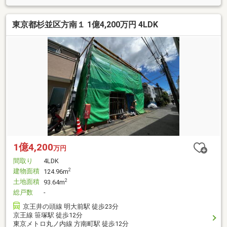
東京都杉並区方南１ 1億4,200万円 4LDK
1億4,200
万円
間取り
4LDK
建物面積
2
124.96m
土地面積
2
93.64m
総戸数
-
京王井の頭線 明大前駅 徒歩23分
京王線 笹塚駅 徒歩12分
東京メトロ丸ノ内線 方南町駅 徒歩12分