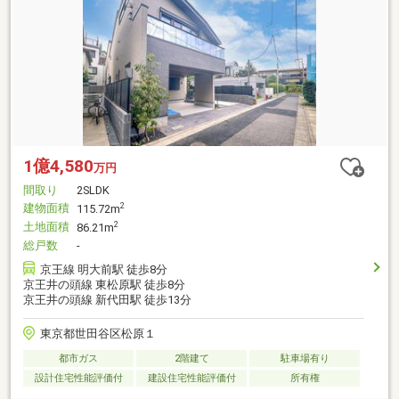
1億4,580
万円
間取り
2SLDK
建物面積
2
115.72m
土地面積
2
86.21m
総戸数
-
京王線 明大前駅 徒歩8分
京王井の頭線 東松原駅 徒歩8分
京王井の頭線 新代田駅 徒歩13分
東京都世田谷区松原１
都市ガス
2階建て
駐車場有り
設計住宅性能評価付
建設住宅性能評価付
所有権