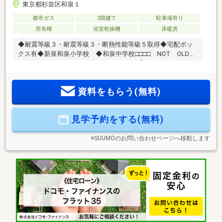
東京都杉並区和泉１
都市ガス
2階建て
駐車場有り
所有権
浴室乾燥機
床暖房
◆耐震等級３・耐震等級３・断熱性能等級５取得◆宅配ボッ
クス有◆新泉和泉小学校 ◆和泉中学校□□□□ NOT OLD，
BE CLASSIC. □□□□■ウォールメイトは【かかりつけの不動
産屋】として 徹底的にまで顧客主義を貫く事をお約束いたし
ます■都心エリアに特化した情報網を駆使し、最良の不動産を
資料をもらう(無料)
ご提案■住宅ローンシュミレーション無料相談会 毎日随時開
催中■ウォールメイトオリジナルの住宅購入・住替え等につい
て 分かりやすく解説したガイドブックをご希望者様に【無料
見学予約をする(無料)
プレゼント】～弊社ホームページ～https://wallmate.co.jp/～
※SUUMOのお問い合わせページへ移動します