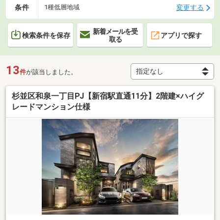
条件
変更する
1種低層地域
新着メールを受
検索条件を保存
アプリで探す
取る
13
件
が該当しました。
杉並区和泉一丁目PJ【新宿駅直通11分】2階建×ハイグ
レードマンション仕様