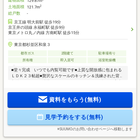
建物面積
129.87m
土地面積
2
121.7m
総戸数
-
京王線 明大前駅 徒歩19分
京王井の頭線 永福町駅 徒歩9分
東京メトロ丸ノ内線 方南町駅 徒歩15分
東京都杉並区和泉３
都市ガス
2階建て
駐車場有り
所有権
即入居可
浴室乾燥機
■堂々完成 いつでも内覧可能です■上質な開放感に包まれる
ＬＤＫ２３帖超■贅沢なスケールのキッチン＆洗練された背面
収納■キッチンに隣接するゆとりあるパントリー■毎日の家事
を快適にする機能的ランドリールーム■ゆとりの時間を生む２
ボウルタイプの洗面化粧台詳細・内覧は株式会社住栄都市サ
資料をもらう(無料)
ービスまでお問い合わせください。
見学予約をする(無料)
※SUUMOのお問い合わせページへ移動します