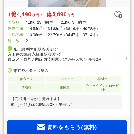
1億4,490
1億5,690
万円・
万円
間取り
1LDK+2S（納戸）・2LDK+S（納戸）
建物面積
2
2
119.55m
・134.83m
（36.16坪・40.78坪）
土地面積
2
2
113.98m
・122.79m
（34.47坪・37.14坪）
総戸数
2戸
京王線 明大前駅 徒歩21分
京王井の頭線 永福町駅 徒歩7分
東京メトロ丸ノ内線 方南町駅 バス7分/大宮台 停歩2分
東京都杉並区和泉３
都市ガス
ルーフバルコニー
2階建て
ウォークインクローゼ
所有権
床暖房
ット
【完成済・今から見れます】
8(土)～11(祝)現地集合OK・平日も可
資料をもらう(無料)