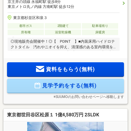
京王井の頭線 永福町駅 徒歩8分
東京メトロ丸ノ内線 方南町駅 徒歩12分
東京都杉並区和泉３
都市ガス
2階建て
駐車場有り
所有権
浴室乾燥機
床暖房
◎現地販売会開催中！◎【 POINT 】■内装床用ハイドロテ
クトタイル 汚れやニオイを抑え、清潔感のある室内環境を
保ちます♪■ウルトラファインバブル水＋ナノイーX 水と空気
にまで配慮した清潔で快適な暮らしを叶えます◎■浴室テレビ
付きバスルーム+Wボウル洗面台でホテルライクなバス空間♪■
資料をもらう(無料)
車庫付き＋WIC＋温水式床暖房 収納力と快適性を備え日常を
上質に支える設計！【 AREA 】■3駅3路線利用可能で新
宿・渋谷・東京方面へもスムーズにアクセス可！■永福町駅周
見学予約をする(無料)
辺や方南町エリアには飲食店やカフェ 個人店も点在し外食
やテイクアウトにも便利な環境♪
※SUUMOのお問い合わせページへ移動します
東京都世田谷区松原１ 1億4,580万円 2SLDK