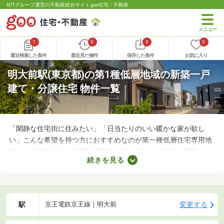
NTTグループ運営の不動産総合サイト goo住宅・不動産
1
0
0
0
最近検索した条件
最近見た物件
保存した条件
お気に入り
明大前駅(東京都)の第1種低層地域の新築一戸
建て・分譲住宅 物件一覧
「閑静な住宅街に住みたい」「日当たりのいい暖かな家が欲し
い」こんな希望を持つ方におすすめなのが第一種低層住宅専用地
域にある物件です。低層の戸建てが立ち並ぶエリアで、騒音トラ
続きを見る
ブルが少ない・住みやすい・高層の建物によって日光が遮断され
ることがないなどのメリットがあります。ここでは、第一種低層
住居専用地域の新築一戸建てを紹介します。
駅
変更する
京王電鉄京王線｜明大前