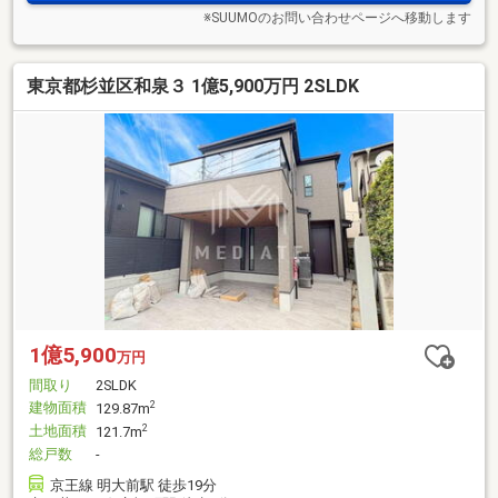
※SUUMOのお問い合わせページへ移動します
東京都杉並区和泉３ 1億5,900万円 2SLDK
1億5,900
万円
間取り
2SLDK
建物面積
2
129.87m
土地面積
2
121.7m
総戸数
-
京王線 明大前駅 徒歩19分