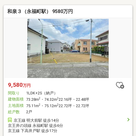
和泉３（永福町駅） 9580万円
9,580
万円
間取り
1LDK+2S（納戸）
建物面積
2
2
73.28m
・74.32m
22.16坪・22.48坪
土地面積
2
2
75.11m
・75.12m
22.72坪・22.72坪
総戸数
2戸
京王線 明大前駅 徒歩14分
京王井の頭線 永福町駅 徒歩6分
京王線 下高井戸駅 徒歩17分