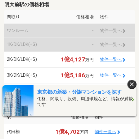
明大前駅の価格相場
間取り
価格相場
物件
ワンルーム
-
物件一覧へ
1K/DK/LDK(+S)
-
物件一覧へ
1億4,127
2K/DK/LDK(+S)
物件一覧へ
万円
1億5,186
3K/DK/LDK(+S)
物件一覧へ
万円
2億752
4K/DK/LDK(+S)
物件一覧へ
東京都の新築・分譲マンションを探す
万円
価格、間取り、設備、周辺環境など、情報が満載
周辺駅の価格相場
です
駅
価格相場
物件
1億4,702
代田橋
物件一覧へ
万円