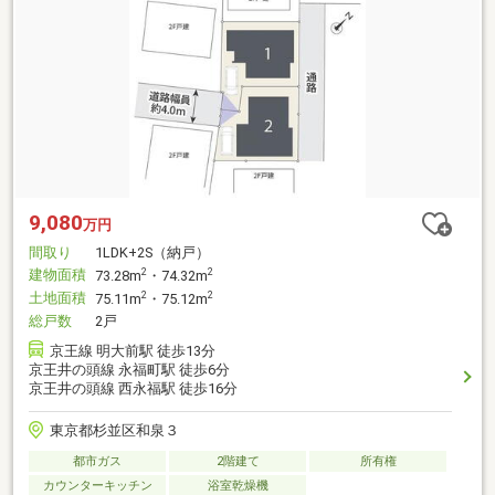
9,080
万円
間取り
1LDK+2S（納戸）
建物面積
2
2
73.28m
・74.32m
土地面積
2
2
75.11m
・75.12m
総戸数
2戸
京王線 明大前駅 徒歩13分
京王井の頭線 永福町駅 徒歩6分
京王井の頭線 西永福駅 徒歩16分
東京都杉並区和泉３
都市ガス
2階建て
所有権
カウンターキッチン
浴室乾燥機