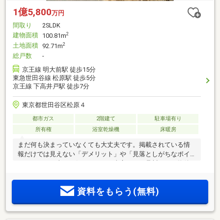
1億5,800
万円
間取り
2SLDK
建物面積
2
100.81m
土地面積
2
92.71m
総戸数
-
京王線 明大前駅 徒歩15分
東急世田谷線 松原駅 徒歩5分
京王線 下高井戸駅 徒歩7分
東京都世田谷区松原４
都市ガス
2階建て
駐車場有り
所有権
浴室乾燥機
床暖房
まだ何も決まっていなくても大丈夫です。掲載されている情
報だけでは見えない「デメリット」や「見落としがちなポイ
ント」まで正直にお伝えします。東宝ハウス品川では、物件
のご紹介だけでなく、「どう選ぶか」までしっかりサポー
ト。現地でしか分からない空気感や周辺環境も含めて、一緒
資料をもらう(無料)
に納得できる住まい探しを進めていきましょう。相談だけで
も大歓迎です。まだご希望が定まっていなくても大丈夫。ま
ずはお気軽にご相談ください。