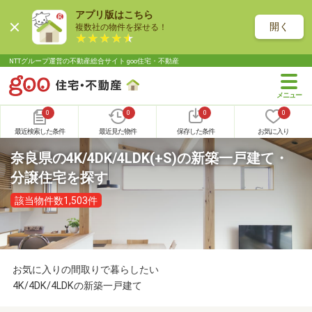
アプリ版はこちら
開く
複数社の物件を探せる！
NTTグループ運営の不動産総合サイト goo住宅・不動産
0
0
0
0
最近検索した条件
最近見た物件
保存した条件
お気に入り
奈良県の4K/4DK/4LDK(+S)の新築一戸建て・
分譲住宅を探す
該当物件数1,503件
お気に入りの間取りで暮らしたい
4K/4DK/4LDKの新築一戸建て