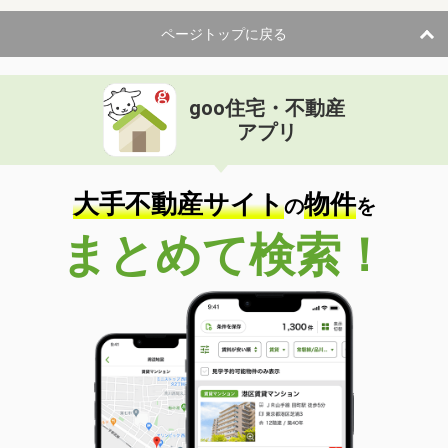
ページトップに戻る
goo住宅・不動産
アプリ
大手不動産サイト
物件
の
を
まとめて検索！