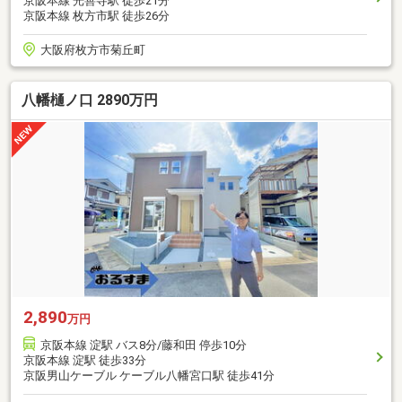
京阪本線 光善寺駅 徒歩21分
京阪本線 枚方市駅 徒歩26分
大阪府枚方市菊丘町
八幡樋ノ口 2890万円
2,890
万円
京阪本線 淀駅 バス8分/藤和田 停歩10分
京阪本線 淀駅 徒歩33分
京阪男山ケーブル ケーブル八幡宮口駅 徒歩41分