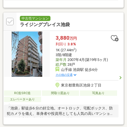
中古売マンション
ライジングプレイス池袋
3,880
万円
利回り
3.8％
2
1K (27.44m
)
3階/8階建
築年月
2007年4月(築19年5ヶ月)
総戸数
28戸
山手線 池袋駅 徒歩6分
その他の交通
東京都豊島区池袋２丁目
RC造SRC造
間取り図あり
写真あり
エレベーターあり
「池袋」駅徒歩6 分の好立地。オートロック、宅配ボックス、防
犯カメラを備え、単身者や投資用としても人気の高いマンション
です。資産性と利便性を兼ね備えた池袋アドレス。