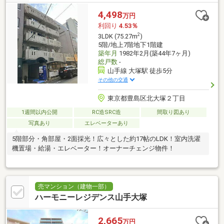
4,498
万円
利回り
4.53％
2
3LDK (75.27m
)
5階/地上7階地下1階建
築年月
1982年2月(築44年7ヶ月)
総戸数
-
山手線 大塚駅 徒歩5分
その他の交通
東京都豊島区北大塚２丁目
1週間以内公開
RC造SRC造
間取り図あり
写真あり
エレベーターあり
5階部分・角部屋・2面採光！広々とした約17帖のLDK！室内洗濯
機置場・給湯・エレベーター！オーナーチェンジ物件！
売マンション（建物一部）
ハーモニーレジデンス山手大塚
2,665
万円