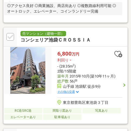
◎アクセス良好 ◎商業施設、商店街あり ◎複数路線利用可能 ◎
オートロック、エレベーター、コインランドリー完備
売マンション（建物一部）
コンシェリア池袋ＣＲＯＳＳＩＡ
6,800
万円
利回り
-
2
- (28.35m
)
2階/15階建
築年月
2015年10月(築10年11ヶ月)
総戸数
56戸
山手線 池袋駅 徒歩9分
その他の交通
東京都豊島区東池袋３丁目
RC造SRC造
間取り図あり
写真あり
エレベーターあり
駐車場あり