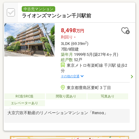
中古売マンション
ライオンズマンション千川駅前
8,498
万円
利回り
-
2
3LDK (69.39m
)
7階/8階建
築年月
1999年5月(築27年4ヶ月)
総戸数
52戸
東京メトロ有楽町線 千川駅 徒歩2
分
その他の交通
東京都豊島区要町３丁目
RC造SRC造
間取り図あり
写真あり
エレベーターあり
大京穴吹不動産のリノベーションマンション「Renoα」