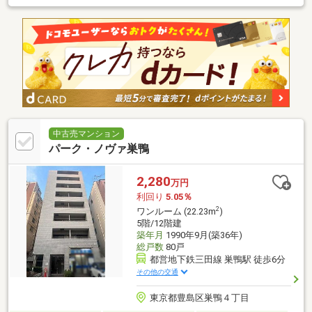
中古売マンション
パーク・ノヴァ巣鴨
2,280
万円
利回り
5.05％
2
ワンルーム (22.23m
)
5階/12階建
築年月
1990年9月(築36年)
総戸数
80戸
都営地下鉄三田線 巣鴨駅 徒歩6分
その他の交通
東京都豊島区巣鴨４丁目