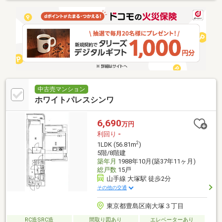
中古売マンション
ホワイトパレスシンワ
6,690
万円
利回り
-
2
1LDK (56.81m
)
5階/8階建
築年月
1988年10月(築37年11ヶ月)
総戸数
15戸
山手線 大塚駅 徒歩2分
その他の交通
東京都豊島区南大塚３丁目
RC造SRC造
間取り図あり
エレベーターあり