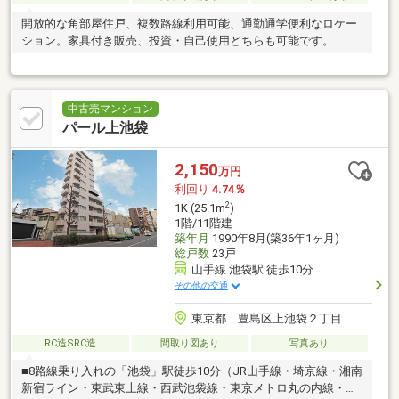
開放的な角部屋住戸、複数路線利用可能、通勤通学便利なロケー
ション。家具付き販売、投資・自己使用どちらも可能です。
中古売マンション
パール上池袋
2,150
万円
利回り
4.74％
2
1K (25.1m
)
1階/11階建
築年月
1990年8月(築36年1ヶ月)
総戸数
23戸
山手線 池袋駅 徒歩10分
その他の交通
東京都 豊島区上池袋２丁目
RC造SRC造
間取り図あり
写真あり
■8路線乗り入れの「池袋」駅徒歩10分（JR山手線・埼京線・湘南
新宿ライン・東武東上線・西武池袋線・東京メトロ丸の内線・有