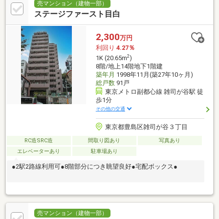
売マンション（建物一部）
ステージファースト目白
2,300
万円
利回り
4.27％
2
1K (20.65m
)
8階/地上14階地下1階建
築年月
1998年11月(築27年10ヶ月)
総戸数
91戸
東京メトロ副都心線 雑司が谷駅 徒
歩1分
その他の交通
東京都豊島区雑司が谷３丁目
RC造SRC造
間取り図あり
写真あり
エレベーターあり
駐車場あり
●2駅2路線利用可●8階部分につき眺望良好●宅配ボックス●
売マンション（建物一部）