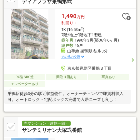
ディアプラザ巣鴨第弐
1,490
万円
利回り
-
2
1K (16.53m
)
7階/地上9階地下1階建
築年月
1990年3月(築36年6ヶ月)
総戸数
46戸
山手線 巣鴨駅 徒歩3分
その他の交通
東京都豊島区巣鴨３丁目
RC造SRC造
間取り図あり
写真あり
エレベーターあり
巣鴨駅徒歩3分の駅近収益物件。オーナーチェンジで即賃料収入
可。オートロック・宅配ボックス完備で入居ニーズも良し！
売マンション（建物一部）
サンテミリオン大塚弐番館