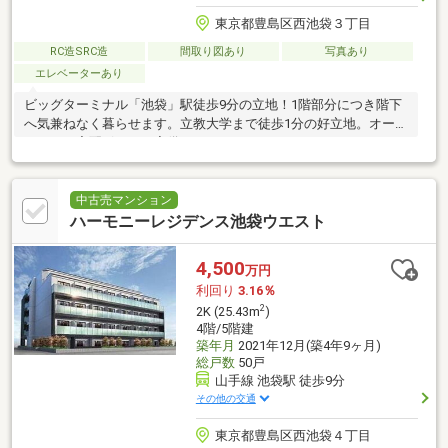
東京都豊島区西池袋３丁目
RC造SRC造
間取り図あり
写真あり
エレベーターあり
ビッグターミナル「池袋」駅徒歩9分の立地！1階部分につき階下
へ気兼ねなく暮らせます。立教大学まで徒歩1分の好立地。オート
ロック・宅配ボックス完備。
中古売マンション
ハーモニーレジデンス池袋ウエスト
4,500
万円
利回り
3.16％
2
2K (25.43m
)
4階/5階建
築年月
2021年12月(築4年9ヶ月)
総戸数
50戸
山手線 池袋駅 徒歩9分
その他の交通
東京都豊島区西池袋４丁目