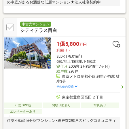
の中庭があるお洒落な低層マンション★法人社宅契約中
中古売マンション
シティテラス目白
1億5,800
万円
利回り
-
2
3LDK (78.01m
)
6階/地上18階地下1階建
築年月
2008年2月(築18年7ヶ月)
総戸数
293戸
東京メトロ副都心線 雑司が谷駅 徒
歩3分
その他の交通
東京都豊島区高田２丁目
RC造SRC造
間取り図あり
写真あり
エレベーターあり
住友不動産旧分譲マンション×総戸数293戸のビッグコミュニティ