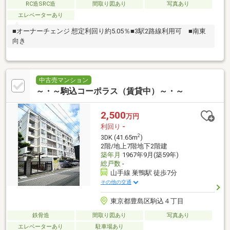
RC造SRC造
間取り図あり
写真あり
エレベーターあり
■オーナーチェンジ 想定利回り約5.05％■3駅2路線利用可 ■南東
向き
中古売マンション
～・～駒込コーポラス（賃貸中）～・～
2,500
万円
利回り
-
2
3DK (41.65m
)
2階/地上7階地下2階建
築年月
1967年9月(築59年)
総戸数
-
山手線 巣鴨駅 徒歩7分
その他の交通
東京都豊島区駒込４丁目
鉄骨造
間取り図あり
写真あり
エレベーターあり
駐車場あり