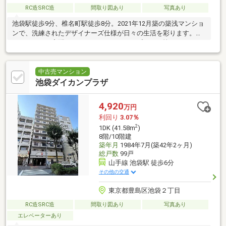
RC造SRC造
間取り図あり
写真あり
池袋駅徒歩9分、椎名町駅徒歩8分。2021年12月築の築浅マンショ
ンで、洗練されたデザイナーズ仕様が日々の生活を彩ります。オ
ートロック・宅配BOX・犯カメラ、ディンプルキー等セキュリテ
ィ面も安心。
中古売マンション
池袋ダイカンプラザ
4,920
万円
利回り
3.07％
2
1DK (41.58m
)
8階/10階建
築年月
1984年7月(築42年2ヶ月)
総戸数
99戸
山手線 池袋駅 徒歩6分
その他の交通
東京都豊島区池袋２丁目
RC造SRC造
間取り図あり
写真あり
エレベーターあり