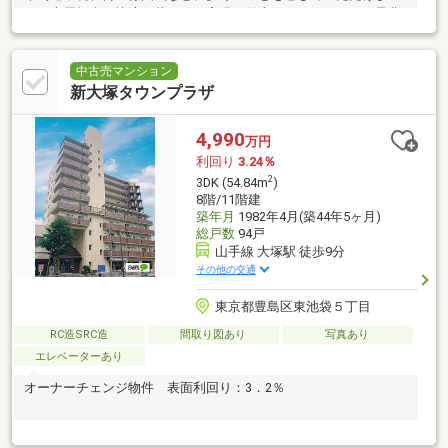
す。専属担当が快適な暮らしの実現を徹底サポートします。是非
お気軽にお問い合わせ下さい
中古売マンション
新大塚タウンプラザ
4,990
万円
利回り
3.24％
2
3DK (54.84m
)
8階/11階建
築年月
1982年4月(築44年5ヶ月)
総戸数
94戸
山手線 大塚駅 徒歩9分
その他の交通
東京都豊島区東池袋５丁目
RC造SRC造
間取り図あり
写真あり
エレベーターあり
オーナーチェンジ物件 表面利回り：3．2％