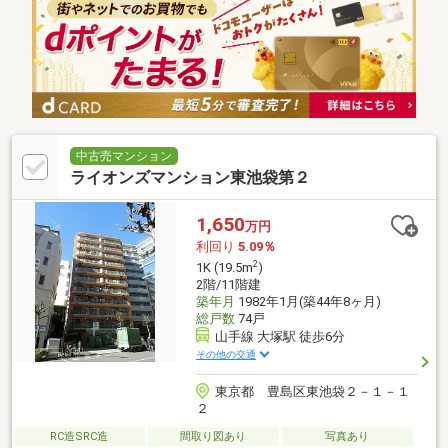
中古売マンション
ライオンズマンション東池袋第２
1,650
万円
利回り
5.09％
2
1K (19.5m
)
2階/11階建
築年月
1982年1月(築44年8ヶ月)
総戸数
74戸
山手線 大塚駅 徒歩6分
その他の交通
東京都 豊島区東池袋２－１－１
２
RC造SRC造
間取り図あり
写真あり