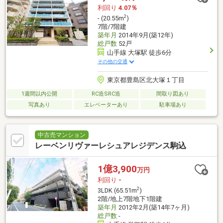
利回り
4.07％
2
- (20.55m
)
7階/7階建
築年月
2014年9月(築12年)
総戸数
52戸
山手線 大塚駅 徒歩6分
その他の交通
東京都豊島区北大塚１丁目
1週間以内公開
RC造SRC造
間取り図あり
写真あり
エレベーターあり
駐車場あり
中古売マンション
レーベンリヴァーレシュアレジデンス駒込
1億3,900
万円
利回り
-
2
3LDK (65.51m
)
2階/地上7階地下1階建
築年月
2012年2月(築14年7ヶ月)
総戸数
-