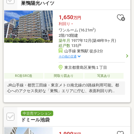
巣鴨陽光ハイツ
1,650
万円
利回り
-
2
ワンルーム (16.21m
)
2階/10階建
築年月
1977年12月(築48年9ヶ月)
総戸数
135戸
山手線 巣鴨駅 徒歩2分
その他の交通
東京都豊島区巣鴨１丁目
RC造SRC造
間取り図あり
写真あり
JR山手線・都営三田線・東京メトロ南北線の3路線利用可能。都
心へのアクセス良好な「巣鴨」エリアに佇む、表面利回り約
4.58％のオーナーチェンジ物件。
中古売マンション
ドミール池袋
1,900