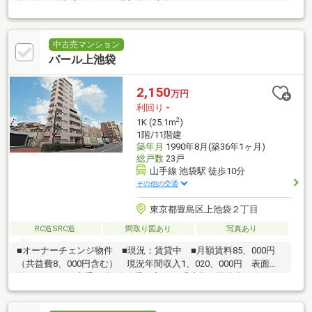
楽町線・副都心線） ■1階部分 南向き 25.10m2 1K
中古売マンション
パール上池袋
2,150
万円
利回り
-
2
1K (25.1m
)
1階/11階建
築年月
1990年8月(築36年1ヶ月)
総戸数
23戸
山手線 池袋駅 徒歩10分
その他の交通
東京都豊島区上池袋２丁目
RC造SRC造
間取り図あり
写真あり
■オーナーチェンジ物件 ■現況：賃貸中 ■月額賃料85、000円
（共益費8、000円含む） 現況年間収入1、020、000円 表面利
回り4.74％ ■山手線他7路線乗り入れの「池袋」駅徒歩10分