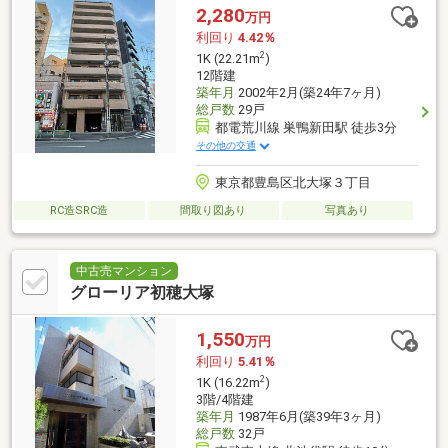
2,280
万円
利回り
4.42％
2
1K (22.21m
)
12階建
築年月
2002年2月(築24年7ヶ月)
総戸数
29戸
都電荒川線 巣鴨新田駅 徒歩3分
その他の交通
東京都豊島区北大塚３丁目
RC造SRC造
間取り図あり
写真あり
中古売マンション
グローリア初穂大塚
1,550
万円
利回り
5.41％
2
1K (16.22m
)
3階/4階建
築年月
1987年6月(築39年3ヶ月)
総戸数
32戸