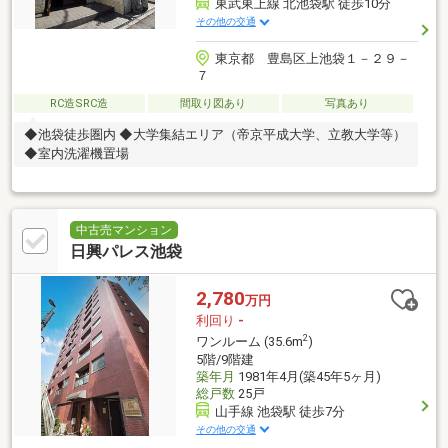
東武東上線 北池袋駅 徒歩10分
その他の交通
東京都 豊島区上池袋１－２９－
７
RC造SRC造
間取り図あり
写真あり
◆池袋徒歩圏内 ◆大学集結エリア（帝京平成大学、立教大学等）
◆室内洗濯機置場
中古売マンション
日興パレス池袋
2,780
万円
利回り
-
2
ワンルーム (35.6m
)
5階/9階建
築年月
1981年4月(築45年5ヶ月)
総戸数
25戸
山手線 池袋駅 徒歩7分
その他の交通