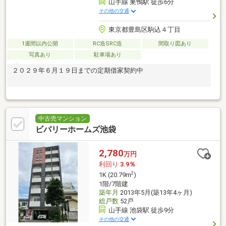
山手線 巣鴨駅 徒歩6分
その他の交通
東京都豊島区駒込４丁目
1週間以内公開
RC造SRC造
間取り図あり
写真あり
駐車場あり
２０２９年６月１９日までの定期借家契約中
中古売マンション
ビバリーホームズ池袋
2,780
万円
利回り
3.9％
2
1K (20.79m
)
1階/7階建
築年月
2013年5月(築13年4ヶ月)
総戸数
52戸
山手線 池袋駅 徒歩9分
その他の交通