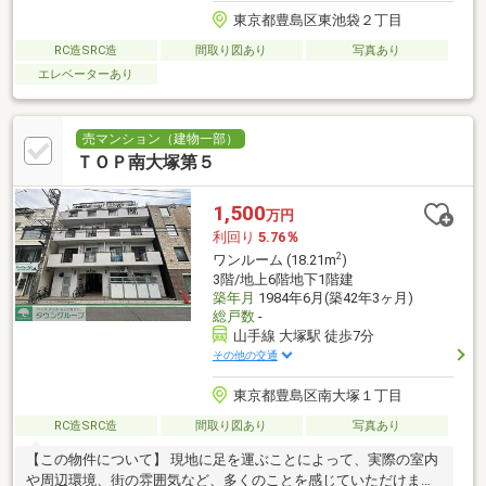
東京都豊島区東池袋２丁目
RC造SRC造
間取り図あり
写真あり
エレベーターあり
売マンション（建物一部）
ＴＯＰ南大塚第５
1,500
万円
利回り
5.76％
2
ワンルーム (18.21m
)
3階/地上6階地下1階建
築年月
1984年6月(築42年3ヶ月)
総戸数
-
山手線 大塚駅 徒歩7分
その他の交通
東京都豊島区南大塚１丁目
RC造SRC造
間取り図あり
写真あり
【この物件について】 現地に足を運ぶことによって、実際の室内
や周辺環境、街の雰囲気など、多くのことを感じていただけま