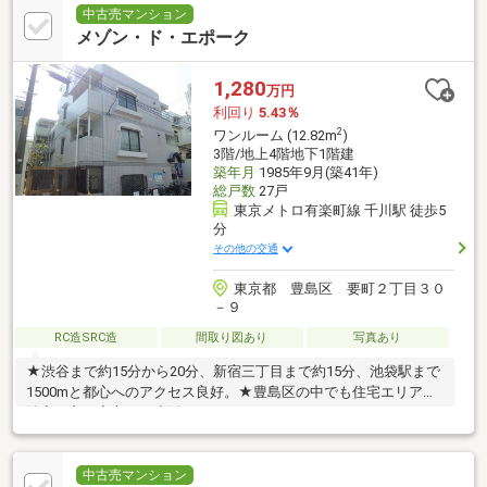
中古売マンション
メゾン・ド・エポーク
1,280
万円
利回り
5.43％
2
ワンルーム (12.82m
)
3階/地上4階地下1階建
築年月
1985年9月(築41年)
総戸数
27戸
東京メトロ有楽町線 千川駅 徒歩5
分
その他の交通
東京都 豊島区 要町２丁目３０
－９
RC造SRC造
間取り図あり
写真あり
★渋谷まで約15分から20分、新宿三丁目まで約15分、池袋駅まで
1500mと都心へのアクセス良好。★豊島区の中でも住宅エリアで
治安も良く安心して生活できます。
中古売マンション