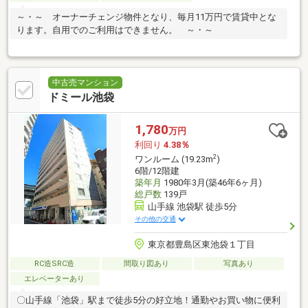
～・～ オーナーチェンジ物件となり、毎月11万円で賃貸中とな
ります。自用でのご利用はできません。 ～・～
中古売マンション
ドミール池袋
1,780
万円
利回り
4.38％
2
ワンルーム (19.23m
)
6階/12階建
築年月
1980年3月(築46年6ヶ月)
総戸数
139戸
山手線 池袋駅 徒歩5分
その他の交通
東京都豊島区東池袋１丁目
RC造SRC造
間取り図あり
写真あり
エレベーターあり
〇山手線「池袋」駅まで徒歩5分の好立地！通勤やお買い物に便利