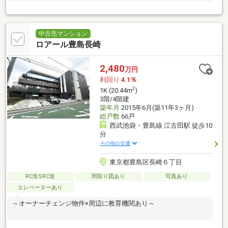
中古売マンション
ロアール豊島長崎
2,480
万円
利回り
4.1％
2
1K (20.44m
)
3階/4階建
築年月
2015年6月(築11年3ヶ月)
総戸数
66戸
西武池袋・豊島線 江古田駅 徒歩10
分
その他の交通
東京都豊島区長崎６丁目
RC造SRC造
間取り図あり
写真あり
エレベーターあり
～オーナーチェンジ物件×周辺に教育機関あり～