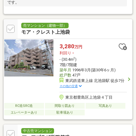
です。
売マンション（建物一部）
モア・クレスト上池袋
3,280
万円
利回り
-
2
- (30.4m
)
7階/7階建
築年月
1996年3月(築30年6ヶ月)
総戸数
47戸
東武鉄道東上線 北池袋駅 徒歩7分
その他の交通
東京都豊島区上池袋４丁目
RC造SRC造
間取り図あり
写真あり
エレベーターあり
駐車場あり
中古売マンション