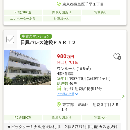
東京都豊島区千早１丁目
RC造SRC造
間取り図あり
写真あり
エレベーターあり
駐車場あり
中古売マンション
日興パレス池袋ＰＡＲＴ２
980
万円
利回り
7.1％
2
ワンルーム (16.8m
)
4階/4階建
築年月
1987年8月(築39年1ヶ月)
総戸数
46戸
山手線 池袋駅 徒歩12分
その他の交通
東京都 豊島区 池袋３丁目３５
－１４
RC造SRC造
間取り図あり
写真あり
★ビックターミナル池袋駅利用。２駅８路線利用可能 ★吹き抜け