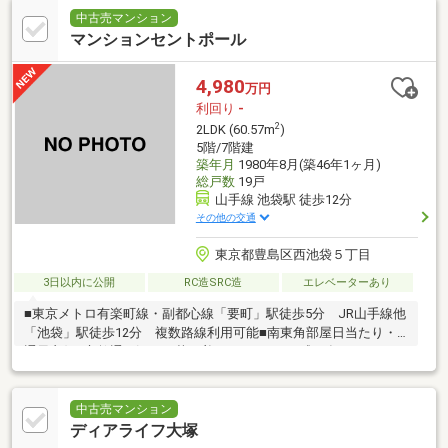
中古売マンション
マンションセントポール
4,980
万円
利回り
-
2
2LDK (60.57m
)
5階/7階建
築年月
1980年8月(築46年1ヶ月)
総戸数
19戸
山手線 池袋駅 徒歩12分
その他の交通
東京都豊島区西池袋５丁目
3日以内に公開
RC造SRC造
エレベーターあり
■東京メトロ有楽町線・副都心線「要町」駅徒歩5分 JR山手線他
「池袋」駅徒歩12分 複数路線利用可能■南東角部屋日当たり・
通風良好■立教通り沿いの落ち着いたエリア■平成27年7月リフォ
ーム履歴あり
中古売マンション
ディアライフ大塚