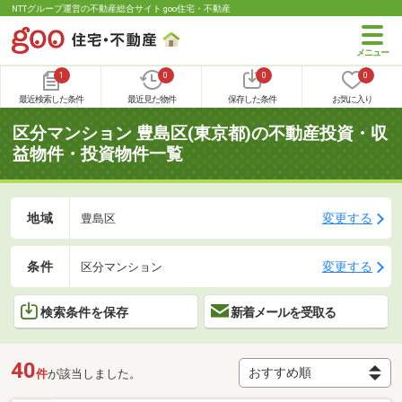
NTTグループ運営の不動産総合サイト goo住宅・不動産
1
0
0
0
最近検索した条件
最近見た物件
保存した条件
お気に入り
区分マンション 豊島区(東京都)の不動産投資・収
益物件・投資物件一覧
地域
変更する
豊島区
条件
変更する
区分マンション
検索条件を保存
新着メールを受取る
40
件
が該当しました。