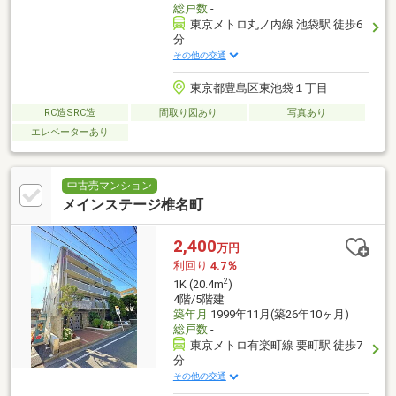
総戸数
-
東京メトロ丸ノ内線 池袋駅 徒歩6
分
その他の交通
東京都豊島区東池袋１丁目
RC造SRC造
間取り図あり
写真あり
エレベーターあり
中古売マンション
メインステージ椎名町
2,400
万円
利回り
4.7％
2
1K (20.4m
)
4階/5階建
築年月
1999年11月(築26年10ヶ月)
総戸数
-
東京メトロ有楽町線 要町駅 徒歩7
分
その他の交通