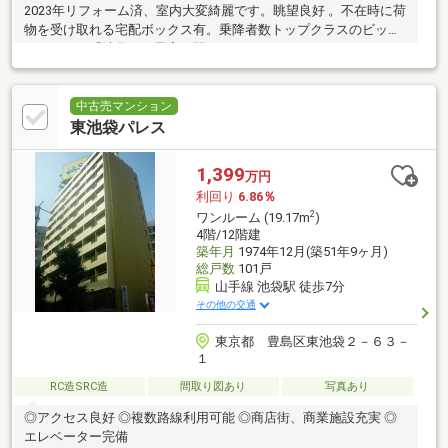
2023年リフォーム済、室内大変綺麗です。眺望良好 。不在時に荷
物を受け取れる宅配ボックス有。乗降者数トップクラスのビック
ターミナル「池袋」が最寄り駅。
中古売マンション
東池袋パレス
1,399
万円
利回り
6.86％
2
ワンルーム (19.17m
)
4階/12階建
築年月
1974年12月(築51年9ヶ月)
総戸数
101戸
山手線 池袋駅 徒歩7分
その他の交通
東京都 豊島区東池袋２－６３－
１
RC造SRC造
間取り図あり
写真あり
◎アクセス良好 ◎複数路線利用可能 ◎商店街、商業施設充実 ◎
エレベーター完備