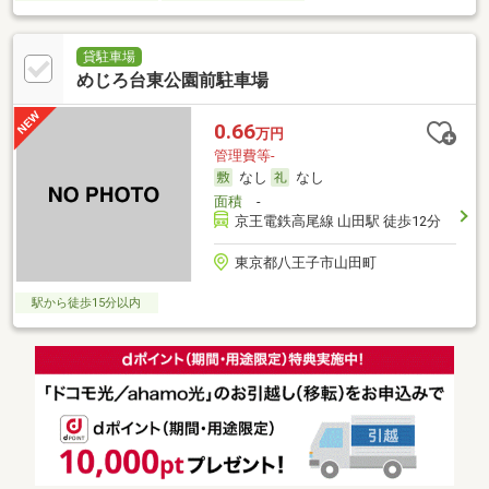
貸駐車場
めじろ台東公園前駐車場
0.66
万円
管理費等-
なし
なし
面積
-
京王電鉄高尾線 山田駅 徒歩12分
東京都八王子市山田町
駅から徒歩15分以内