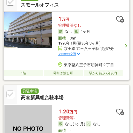
スモールオフィス
1
万円
管理費等なし
なし
4ヶ月
2
面積
3m
1990年1月(築36年8ヶ月)
京王線 京王八王子駅 徒歩7分
その他の交通
東京都八王子市明神町２丁目
1階
即引き渡し可
駅から徒歩7分以内
貸駐車場
高倉新興組合駐車場
1.20
万円
管理費等-
なし(1ヶ月)
なし
面積
-