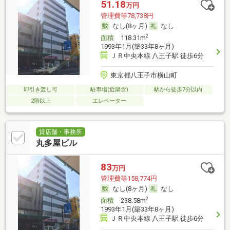
51.18
万円
管理費等78,738円
なし(8ヶ月)
なし
2
面積
118.31m
1993年1月(築33年8ヶ月)
ＪＲ中央本線 八王子駅 徒歩6分
東京都八王子市横山町
即引き渡し可
駐車場(近隣含)
駅から徒歩7分以内
2階以上
エレベーター
貸店舗・事務所
丸多屋ビル
83
万円
管理費等158,774円
なし(8ヶ月)
なし
2
面積
238.58m
1993年1月(築33年8ヶ月)
ＪＲ中央本線 八王子駅 徒歩6分