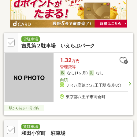
貸駐車場
吉見第２駐車場 いえらぶパーク
1.32
万円
管理費等-
なし(1ヶ月)
なし
面積
-
ＪＲ八高線 北八王子駅 徒歩8分
東京都八王子市高倉町
駅から徒歩10分以内
貸駐車場
和田小宮町 駐車場