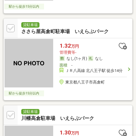
駅から徒歩15分以内
貸駐車場
ささら屋高倉町駐車場 いえらぶパーク
1.32
万円
管理費等-
なし(1ヶ月)
なし
面積
-
ＪＲ八高線 北八王子駅 徒歩14分
東京都八王子市高倉町
駅から徒歩15分以内
貸駐車場
川幡高倉駐車場 いえらぶパーク
1.30
万円