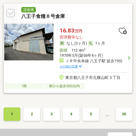
貸倉庫
八王子食糧８号倉庫
16.83
万円
管理費等なし
なし(3ヶ月)
1ヶ月
2
面積
112.4m
1970年5月(築56年4ヶ月)
ＪＲ中央本線 八王子駅 徒歩19分
その他の交通
東京都八王子市元横山町３丁目
1階
駅から徒歩20分以内
…
1
2
3
4
5
30