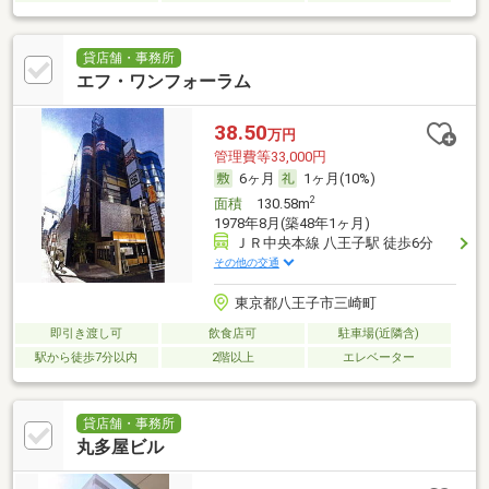
貸店舗・事務所
エフ・ワンフォーラム
38.50
万円
管理費等33,000円
6ヶ月
1ヶ月(10%)
2
面積
130.58m
1978年8月(築48年1ヶ月)
ＪＲ中央本線 八王子駅 徒歩6分
その他の交通
東京都八王子市三崎町
即引き渡し可
飲食店可
駐車場(近隣含)
駅から徒歩7分以内
2階以上
エレベーター
貸店舗・事務所
丸多屋ビル