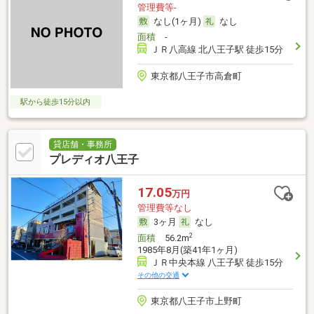
管理費等-
なし(1ヶ月)
なし
面積
-
ＪＲ八高線 北八王子駅 徒歩15分
東京都八王子市高倉町
駅から徒歩15分以内
貸店舗・事務所
プレディオ八王子
17.05
万円
管理費等なし
3ヶ月
なし
2
面積
56.2m
1985年8月(築41年1ヶ月)
ＪＲ中央本線 八王子駅 徒歩15分
その他の交通
東京都八王子市上野町