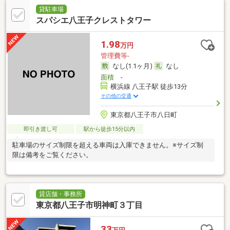
貸駐車場
スパシエ八王子クレストタワー
1.98
万円
管理費等-
なし(1.1ヶ月)
なし
面積
-
横浜線 八王子駅 徒歩13分
その他の交通
東京都八王子市八日町
即引き渡し可
駅から徒歩15分以内
駐車場のサイズ制限を超える車両は入庫できません。※サイズ制
限は備考をご覧ください。
貸店舗・事務所
東京都八王子市明神町３丁目
33