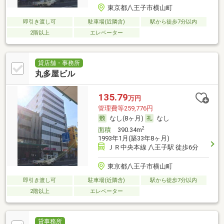
東京都八王子市横山町
即引き渡し可
駐車場(近隣含)
駅から徒歩7分以内
2階以上
エレベーター
貸店舗・事務所
丸多屋ビル
135.79
万円
管理費等259,776円
なし(8ヶ月)
なし
2
面積
390.34m
1993年1月(築33年8ヶ月)
ＪＲ中央本線 八王子駅 徒歩6分
東京都八王子市横山町
即引き渡し可
駐車場(近隣含)
駅から徒歩7分以内
2階以上
エレベーター
貸事務所