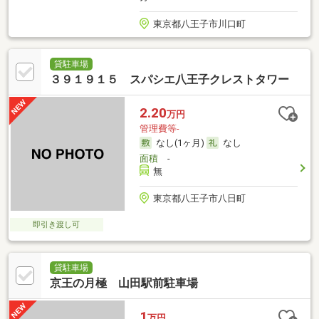
東京都八王子市川口町
貸駐車場
３９１９１５ スパシエ八王子クレストタワー
2.20
万円
管理費等-
なし(1ヶ月)
なし
面積
-
無
東京都八王子市八日町
即引き渡し可
貸駐車場
京王の月極 山田駅前駐車場
1
万円