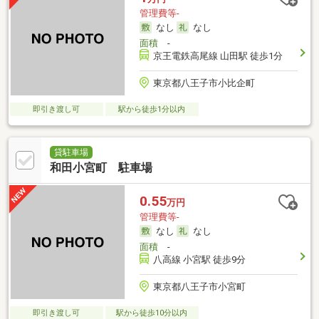
管理費等-
なし
なし
面積
-
京王電鉄高尾線 山田駅 徒歩1分
東京都八王子市小比企町
即引き渡し可
駅から徒歩1分以内
貸駐車場
和田小宮町 駐車場
0.55
万円
管理費等-
なし
なし
面積
-
八高線 小宮駅 徒歩9分
東京都八王子市小宮町
即引き渡し可
駅から徒歩10分以内