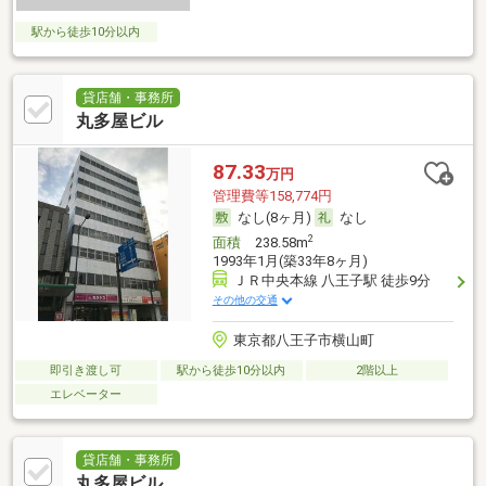
駅から徒歩10分以内
貸店舗・事務所
丸多屋ビル
87.33
万円
管理費等158,774円
なし(8ヶ月)
なし
2
面積
238.58m
1993年1月(築33年8ヶ月)
ＪＲ中央本線 八王子駅 徒歩9分
その他の交通
東京都八王子市横山町
即引き渡し可
駅から徒歩10分以内
2階以上
エレベーター
貸店舗・事務所
丸多屋ビル