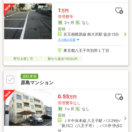
1
万円
管理費等-
2ヶ月
なし
面積
-
京王相模原線 南大沢駅 徒歩15分
その他の交通
東京都八王子市別所１丁目
即引き渡し可
駅から徒歩15分以内
貸駐車場
原島マンション
0.55
万円
管理費等なし
1ヶ月
なし
面積
-
ＪＲ中央本線 八王子駅 バス29分/
「新川口（八王子市）」バス停 停歩2
分