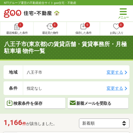
NTTグループ運営の不動産総合サイト goo住宅・不動産
1
0
0
0
最近検索した条件
最近見た物件
保存した条件
お気に入り
八王子市(東京都)の賃貸店舗・賃貸事務所・月極
駐車場 物件一覧
地域
変更する
八王子市
条件
変更する
指定なし
検索条件を保存
新着メールを受取る
1,166
件
が該当しました。