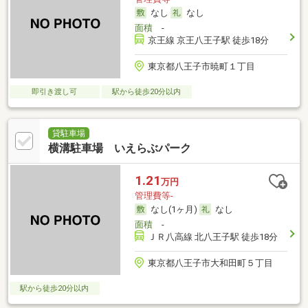
なし
なし
面積
-
京王線 京王八王子駅 徒歩18分
東京都八王子市暁町１丁目
即引き渡し可
駅から徒歩20分以内
貸駐車場
横溝駐車場 いえらぶパーク
1.21
万円
管理費等-
なし(1ヶ月)
なし
面積
-
ＪＲ八高線 北八王子駅 徒歩18分
東京都八王子市大和田町５丁目
駅から徒歩20分以内