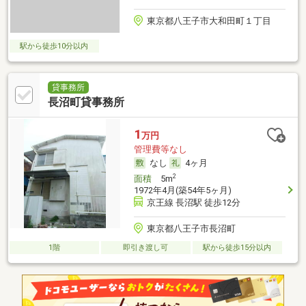
東京都八王子市大和田町１丁目
駅から徒歩10分以内
貸事務所
長沼町貸事務所
1
万円
管理費等なし
なし
4ヶ月
2
面積
5m
1972年4月(築54年5ヶ月)
京王線 長沼駅 徒歩12分
東京都八王子市長沼町
1階
即引き渡し可
駅から徒歩15分以内