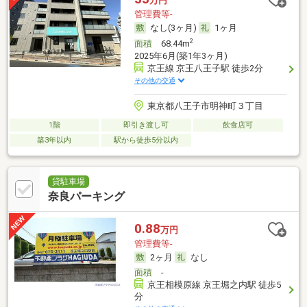
万円
管理費等-
なし(3ヶ月)
1ヶ月
2
面積
68.44m
2025年6月(築1年3ヶ月)
京王線 京王八王子駅 徒歩2分
その他の交通
東京都八王子市明神町３丁目
1階
即引き渡し可
飲食店可
築3年以内
駅から徒歩5分以内
貸駐車場
奈良パーキング
0.88
万円
管理費等-
2ヶ月
なし
面積
-
京王相模原線 京王堀之内駅 徒歩5
分