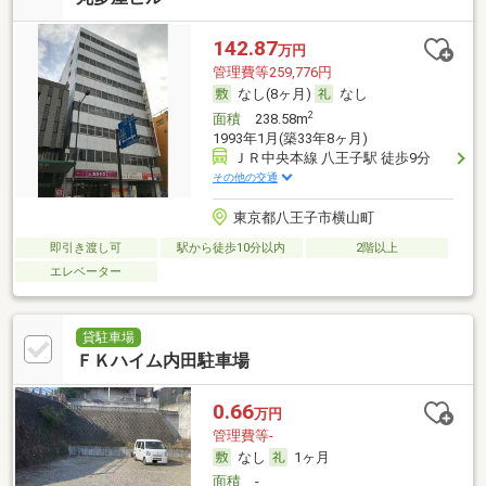
142.87
万円
管理費等259,776円
なし(8ヶ月)
なし
2
面積
238.58m
1993年1月(築33年8ヶ月)
ＪＲ中央本線 八王子駅 徒歩9分
その他の交通
東京都八王子市横山町
即引き渡し可
駅から徒歩10分以内
2階以上
エレベーター
貸駐車場
ＦＫハイム内田駐車場
0.66
万円
管理費等-
なし
1ヶ月
面積
-