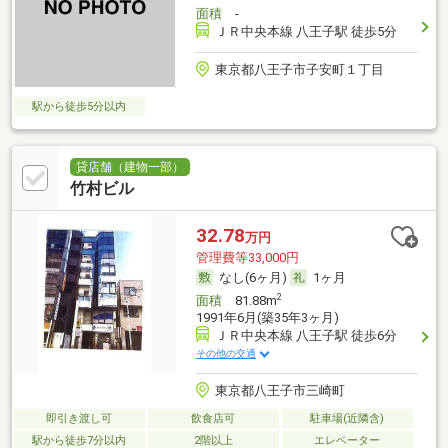
面積
-
ＪＲ中央本線 八王子駅 徒歩5分
東京都八王子市子安町１丁目
駅から徒歩5分以内
貸店舗（建物一部）
竹村ビル
32.78
万円
管理費等33,000円
なし(6ヶ月)
1ヶ月
2
面積
81.88m
1991年6月(築35年3ヶ月)
ＪＲ中央本線 八王子駅 徒歩6分
その他の交通
東京都八王子市三崎町
即引き渡し可
飲食店可
駐車場(近隣含)
駅から徒歩7分以内
2階以上
エレベーター