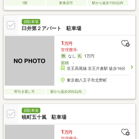
1階
飲食店可
駅から徒歩15分以内
貸駐車場
臼井第２アパート 駐車場
1
万円
管理費等-
なし
1万円
面積
-
京王高尾線 京王片倉駅 徒歩16分
東京都八王子市北野町
即引き渡し可
駅から徒歩20分以内
貸駐車場
暁町五十嵐 駐車場
1
万円
管理費等-