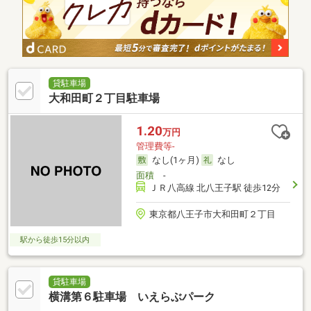
貸駐車場
大和田町２丁目駐車場
1.20
万円
管理費等-
なし(1ヶ月)
なし
面積
-
ＪＲ八高線 北八王子駅 徒歩12分
東京都八王子市大和田町２丁目
駅から徒歩15分以内
貸駐車場
横溝第６駐車場 いえらぶパーク