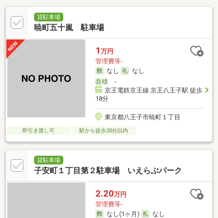
貸駐車場
暁町五十嵐 駐車場
1
万円
管理費等-
なし
なし
面積
-
京王電鉄京王線 京王八王子駅 徒歩
18分
東京都八王子市暁町１丁目
即引き渡し可
駅から徒歩20分以内
貸駐車場
子安町１丁目第２駐車場 いえらぶパーク
2.20
万円
管理費等-
なし(1ヶ月)
なし